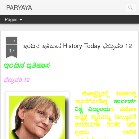
PARYAYA
Pages
FEB
ಇಂದಿನ ಇತಿಹಾಸ History Today ಫೆಬ್ರುವರಿ 12
17
ಇಂದಿನ ಇತಿಹಾಸ
ಫೆಬ್ರುವರಿ 12
ಬೋಸ್ಟನ್ನಿನಲ್ಲಿ 1636ರಲ್ಲಿ
ಸ್ಥಾಪನೆಗೊಂಡಿದ್ದ
ಹಾರ್ವರ್ಡ್
ವಿಶ್ವ ವಿದ್ಯಾಲಯ
ದ ಮಹಿಳಾ
ಅಧ್ಯಕ್ಷ ಸ್ಥಾನವನ್ನು ನಾಲ್ಕೂವರೆ
ಶತಮಾನಗಳ ನಂತರ ಇದೇ
ಪ್ರಥಮ ಬಾರಿಗೆ