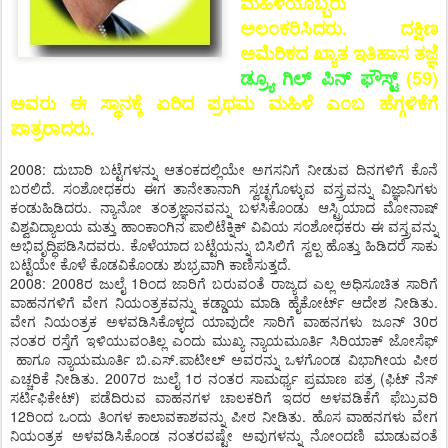
ಮಹಿಳೆಯೊಬ್ಬರು
ಅಲಂಕರಿಸಿದರು. ದಕ್ಷಿಣ
ಅಮೆರಿಕದ ಖ್ಯಾತ ಇತಿಹಾಸ ತಜ್ಞೆ
ಡ್ರ್ಯೂ ಗಿಲ್ ಪಿನ್ ಫೌಸ್ಟ್
(59)
ಅವರು ಈ ಸ್ಥಾನಕ್ಕೆ ಏರಿದ ಪ್ರಥಮ ಮಹಿಳೆ ಎಂಬ ಹೆಗ್ಗಳಿಕೆಗೆ
ಪಾತ್ರರಾದರು.
2008: ದುಬಾರಿ ಬಟ್ಟೆಗಳನ್ನು ಆತಂಕದಲ್ಲಿಯೇ ಅಗಸನಿಗೆ ನೀಡುವ ದಿನಗಳಿಗೆ ಕೊನೆ
ಬರಲಿದೆ. ಸಂಶೋಧಕರು ಈಗ ತಾನೇತಾನಾಗಿ ಸ್ವಚ್ಛಗೊಳ್ಳುವ ವಸ್ತ್ರವನ್ನು ವಿಜ್ಞಾನಿಗಳು
ಕಂಡುಹಿಡಿದರು. ನ್ಯಾನೋ ತಂತ್ರಜ್ಞಾನವನ್ನು ಬಳಸಿಕೊಂಡು ಆಸ್ಟ್ರಿಯಾದ ಮೋನಾಷ್
ವಿಶ್ವವಿದ್ಯಾಲಯ ಮತ್ತು ಹಾಂಕಾಂಗಿನ ಪಾಲಿಟೆಕ್ನಿಕ್ ವಿವಿಯ ಸಂಶೋಧಕರು ಈ ವಸ್ತ್ರವನ್ನು
ಅಭಿವೃದ್ಧಿಪಡಿಸಿದವರು. ಕೊಳೆಯಾದ ಬಟ್ಟೆಯನ್ನು ಬಿಸಿಲಿಗೆ ಸ್ವಲ್ಪ ಹೊತ್ತು ಹಿಡಿದರೆ ಸಾಕು
ಬಟ್ಟೆಯೇ ಕೊಳೆ ಕೊಡವಿಕೊಂಡು ಶುಭ್ರವಾಗಿ ಕಾಣಿಸುತ್ತದೆ.
2008: 2008ರ ಜುಲೈ 1ರಿಂದ ಜಾರಿಗೆ ಬರುವಂತೆ ರಾಜ್ಯದ ಎಲ್ಲ ಅಧಿಸೂಚಿತ ಸಾರಿಗೆ
ವಾಹನಗಳಿಗೆ ವೇಗ ನಿಯಂತ್ರಕವನ್ನು ಕಡ್ಡಾಯ ಮಾಡಿ ಹೈಕೋರ್ಟ್ ಆದೇಶ ನೀಡಿತು.
ವೇಗ ನಿಯಂತ್ರಕ ಅಳವಡಿಸಿಕೊಳ್ಳದ ಯಾವುದೇ ಸಾರಿಗೆ ವಾಹನಗಳು ಜೂನ್ 30ರ
ನಂತರ ರಸ್ತೆಗೆ ಇಳಿಯುವಂತಿಲ್ಲ ಎಂದು ಮುಖ್ಯ ನ್ಯಾಯಮೂರ್ತಿ ಸಿರಿಯಾಕ್ ಜೋಸೆಫ್
ಹಾಗೂ ನ್ಯಾಯಮೂರ್ತಿ ಬಿ.ಎಸ್.ಪಾಟೀಲ್ ಅವರನ್ನು ಒಳಗೊಂಡ ವಿಭಾಗೀಯ ಪೀಠ
ಎಚ್ಚರಿಕೆ ನೀಡಿತು. 2007ರ ಜುಲೈ 1ರ ನಂತರ ಸಾಮರ್ಥ್ಯ ಪ್ರಮಾಣ ಪತ್ರ (ಫಿಟ್ ನೆಸ್
ಸರ್ಟಿಫಿಕೇಟ್) ಪಡೆದಿರುವ ವಾಹನಗಳ ಚಾಲಕರಿಗೆ ಇದರ ಅಳವಡಿಕೆಗೆ ಫೆಬ್ರುವರಿ
12ರಿಂದ ಒಂದು ತಿಂಗಳ ಕಾಲಾವಕಾಶವನ್ನು ಪೀಠ ನೀಡಿತು. ಹೊಸ ವಾಹನಗಳು ವೇಗ
ನಿಯಂತ್ರಕ ಅಳವಡಿಸಿಕೊಂಡ ನಂತರವಷ್ಟೇ ಅವುಗಳನ್ನು ನೋಂದಣಿ ಮಾಡುವಂತೆ