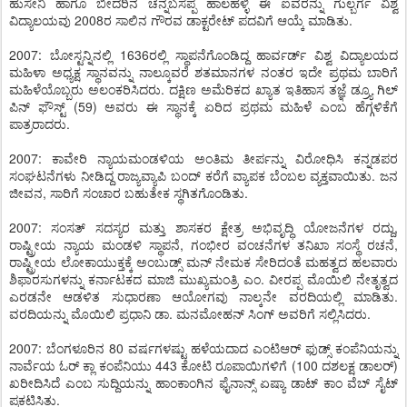
ಹುಸೇನಿ ಹಾಗೂ ಬೀದರಿನ ಚೆನ್ನಬಸಪ್ಪ ಹಾಲಹಳ್ಳಿ ಈ ಐವರನ್ನು ಗುಲ್ಬರ್ಗ ವಿಶ್ವ
ವಿದ್ಯಾಲಯವು 2008ರ ಸಾಲಿನ ಗೌರವ ಡಾಕ್ಟರೇಟ್ ಪದವಿಗೆ ಆಯ್ಕೆ ಮಾಡಿತು.
2007: ಬೋಸ್ಟನ್ನಿನಲ್ಲಿ 1636ರಲ್ಲಿ ಸ್ಥಾಪನೆಗೊಂಡಿದ್ದ ಹಾರ್ವರ್ಡ್ ವಿಶ್ವ ವಿದ್ಯಾಲಯದ
ಮಹಿಳಾ ಅಧ್ಯಕ್ಷ ಸ್ಥಾನವನ್ನು ನಾಲ್ಕೂವರೆ ಶತಮಾನಗಳ ನಂತರ ಇದೇ ಪ್ರಥಮ ಬಾರಿಗೆ
ಮಹಿಳೆಯೊಬ್ಬರು ಅಲಂಕರಿಸಿದರು. ದಕ್ಷಿಣ ಅಮೆರಿಕದ ಖ್ಯಾತ ಇತಿಹಾಸ ತಜ್ಞೆ ಡ್ರ್ಯೂ ಗಿಲ್
ಪಿನ್ ಫೌಸ್ಟ್ (59) ಅವರು ಈ ಸ್ಥಾನಕ್ಕೆ ಏರಿದ ಪ್ರಥಮ ಮಹಿಳೆ ಎಂಬ ಹೆಗ್ಗಳಿಕೆಗೆ
ಪಾತ್ರರಾದರು.
2007: ಕಾವೇರಿ ನ್ಯಾಯಮಂಡಳಿಯ ಅಂತಿಮ ತೀರ್ಪನ್ನು ವಿರೋಧಿಸಿ ಕನ್ನಡಪರ
ಸಂಘಟನೆಗಳು ನೀಡಿದ್ದ ರಾಜ್ಯವ್ಯಾಪಿ ಬಂದ್ ಕರೆಗೆ ವ್ಯಾಪಕ ಬೆಂಬಲ ವ್ಯಕ್ತವಾಯಿತು. ಜನ
ಜೀವನ, ಸಾರಿಗೆ ಸಂಚಾರ ಬಹುತೇಕ ಸ್ಥಗಿತಗೊಂಡಿತು.
2007: ಸಂಸತ್ ಸದಸ್ಯರ ಮತ್ತು ಶಾಸಕರ ಕ್ಷೇತ್ರ ಅಭಿವೃದ್ಧಿ ಯೋಜನೆಗಳ ರದ್ದು,
ರಾಷ್ಟ್ರೀಯ ನ್ಯಾಯ ಮಂಡಳಿ ಸ್ಥಾಪನೆ, ಗಂಭೀರ ವಂಚನೆಗಳ ತನಿಖಾ ಸಂಸ್ಥೆ ರಚನೆ,
ರಾಷ್ಟ್ರೀಯ ಲೋಕಾಯುಕ್ತಕ್ಕೆ ಅಂಬುಡ್ಸ್ ಮನ್ ನೇಮಕ ಸೇರಿದಂತೆ ಮಹತ್ವದ ಹಲವಾರು
ಶಿಫಾರಸುಗಳನ್ನು ಕರ್ನಾಟಕದ ಮಾಜಿ ಮುಖ್ಯಮಂತ್ರಿ ಎಂ. ವೀರಪ್ಪ ಮೊಯಿಲಿ ನೇತೃತ್ವದ
ಎರಡನೇ ಆಡಳಿತ ಸುಧಾರಣಾ ಆಯೋಗವು ನಾಲ್ಕನೇ ವರದಿಯಲ್ಲಿ ಮಾಡಿತು.
ವರದಿಯನ್ನು ಮೊಯಿಲಿ ಪ್ರಧಾನಿ ಡಾ. ಮನಮೋಹನ್ ಸಿಂಗ್ ಅವರಿಗೆ ಸಲ್ಲಿಸಿದರು.
2007: ಬೆಂಗಳೂರಿನ 80 ವರ್ಷಗಳಷ್ಟು ಹಳೆಯದಾದ ಎಂಟಿಆರ್ ಫುಡ್ಸ್ ಕಂಪೆನಿಯನ್ನು
ನಾರ್ವೆಯ ಓರ್ ಕ್ಲಾ ಕಂಪೆನಿಯು 443 ಕೋಟಿ ರೂಪಾಯಿಗಳಿಗೆ (100 ದಶಲಕ್ಷ ಡಾಲರ್)
ಖರೀದಿಸಿದೆ ಎಂಬ ಸುದ್ದಿಯನ್ನು ಹಾಂಕಾಂಗಿನ ಫೈನಾನ್ಸ್ ಏಷ್ಯಾ ಡಾಟ್ ಕಾಂ ವೆಬ್ ಸೈಟ್
ಪ್ರಕಟಿಸಿತು.