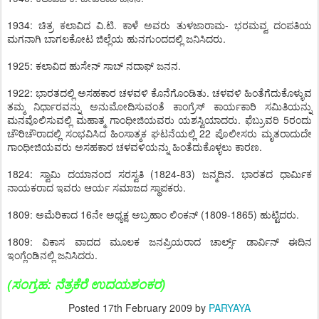
1934: ಚಿತ್ರ ಕಲಾವಿದ ವಿ.ಟಿ. ಕಾಳೆ ಅವರು ತುಳಜಾರಾಮ- ಭರಮವ್ವ ದಂಪತಿಯ
ಮಗನಾಗಿ ಬಾಗಲಕೋಟ ಜಿಲ್ಲೆಯ ಹುನಗುಂದದಲ್ಲಿ ಜನಿಸಿದರು.
1925: ಕಲಾವಿದ ಹುಸೇನ್ ಸಾಬ್ ನದಾಫ್ ಜನನ.
1922: ಭಾರತದಲ್ಲಿ ಅಸಹಕಾರ ಚಳವಳಿ ಕೊನೆಗೊಂಡಿತು. ಚಳವಳಿ ಹಿಂತೆಗೆದುಕೊಳ್ಳುವ
ತಮ್ಮ ನಿರ್ಧಾರವನ್ನು ಅನುಮೋದಿಸುವಂತೆ ಕಾಂಗ್ರೆಸ್ ಕಾರ್ಯಕಾರಿ ಸಮಿತಿಯನ್ನು
ಮನವೊಲಿಸುವಲ್ಲಿ ಮಹಾತ್ಮ ಗಾಂಧೀಜಿಯವರು ಯಶಸ್ವಿಯಾದರು. ಫೆಬ್ರುವರಿ 5ರಂದು
ಚೌರಿಚೌರಾದಲ್ಲಿ ಸಂಭವಿಸಿದ ಹಿಂಸಾತ್ಮಕ ಘಟನೆಯಲ್ಲಿ 22 ಪೊಲೀಸರು ಮೃತರಾದುದೇ
ಗಾಂಧೀಜಿಯವರು ಅಸಹಕಾರ ಚಳವಳಿಯನ್ನು ಹಿಂತೆದುಕೊಳ್ಳಲು ಕಾರಣ.
1824: ಸ್ವಾಮಿ ದಯಾನಂದ ಸರಸ್ವತಿ (1824-83) ಜನ್ಮದಿನ. ಭಾರತದ ಧಾರ್ಮಿಕ
ನಾಯಕರಾದ ಇವರು ಆರ್ಯ ಸಮಾಜದ ಸ್ಥಾಪಕರು.
1809: ಅಮೆರಿಕಾದ 16ನೇ ಅಧ್ಯಕ್ಷ ಅಬ್ರಹಾಂ ಲಿಂಕನ್ (1809-1865) ಹುಟ್ಟಿದರು.
1809: ವಿಕಾಸ ವಾದದ ಮೂಲಕ ಜನಪ್ರಿಯರಾದ ಚಾರ್ಲ್ಸ್ ಡಾರ್ವಿನ್ ಈದಿನ
ಇಂಗ್ಲೆಂಡಿನಲ್ಲಿ ಜನಿಸಿದರು.
(ಸಂಗ್ರಹ: ನೆತ್ರಕೆರೆ ಉದಯಶಂಕರ)
Posted
17th February 2009
by
PARYAYA