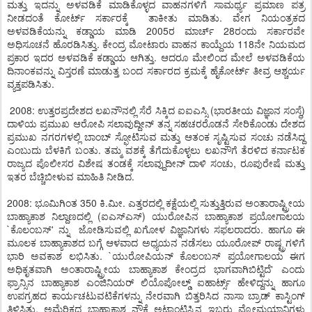
ಮತ್ತು ಇದನ್ನು ಅಳವಡಿಕೆ ಮಾಡಿಕೊಳ್ಳದ ವಾಹನಗಳಿಗೆ ಸಾಮರ್ಥ್ಯ ಪ್ರಮಾಣ ಪತ್ರ
ನೀಡದಂತೆ ಕೋರ್ಟ್ ಸರ್ಕಾರಕ್ಕೆ ತಾಕೀತು ಮಾಡಿತು. ವೇಗ ನಿಯಂತ್ರಕದ
ಅಳವಡಿಕೆಯನ್ನು ಕಡ್ಡಾಯ ಮಾಡಿ 2005ರ ಮಾರ್ಚ್ 28ರಂದು ಸರ್ಕಾರವೇ
ಅಧಿಸೂಚನೆ ಹೊರಡಿಸಿತ್ತು. ಕೇಂದ್ರ ಮೋಟಾರು ವಾಹನ ಕಾಯ್ದೆಯ 118ನೇ ನಿಯಮದ
ಪ್ರಕಾರ ಇದರ ಅಳವಡಿಕೆ ಕಡ್ಡಾಯ ಆಗಿತ್ತು. ಆದರೂ ಮೇಲಿಂದ ಮೇಲೆ ಅಳವಡಿಕೆಯ
ದಿನಾಂಕವನ್ನು ವಿಸ್ತರಣೆ ಮಾಡುತ್ತ ಬಂದ ಸರ್ಕಾರದ ಕ್ರಮಕ್ಕೆ ಹೈಕೋರ್ಟ್ ತೀವ್ರ ಆಶ್ಚರ್ಯ
ವ್ಯಕ್ತಪಡಿಸಿತು.
2008: ಉತ್ತರಪ್ರದೇಶದ ಲಖನೌನಲ್ಲಿ ಸೆರೆ ಸಿಕ್ಕಿದ ಐಐಎಸ್ಸಿ (ಭಾರತೀಯ ವಿಜ್ಞಾನ ಸಂಸ್ಥೆ)
ದಾಳಿಯ ಪ್ರಮುಖ ಆರೋಪಿ ಸಲಾವುದ್ದೀನ್ ತನ್ನ ಸಹಚರರೊಡನೆ ಸೇರಿಕೊಂಡು ದೇಶದ
ಪ್ರಮುಖ ನಗರಗಳಲ್ಲಿ ಬಾಂಬ್ ಸ್ಫೋಟಿಸುವ ಮತ್ತು ಆತಂಕ ಸೃಷ್ಟಿಸುವ ಸಂಚು ನಡೆಸಿದ್ದ
ಎಂಬುದು ಬೆಳಕಿಗೆ ಬಂತು. ತಮ್ಮ ವಶಕ್ಕೆ ತೆಗೆದುಕೊಳ್ಳಲು ಲಖನೌಗೆ ತೆರಳಿದ ಕರ್ನಾಟಕ
ರಾಜ್ಯದ ಪೊಲೀಸರ ವಿಶೇಷ ತಂಡಕ್ಕೆ ಸಲಾವ್ದುದೀನ್ ದಾಳಿ ಸಂಚು, ರೂಪುರೇಷೆ ಮತ್ತು
ಇತರ ಬೆಚ್ಚಿಬೀಳುವ ಮಾಹಿತಿ ನೀಡಿದ.
2008: ಭೂಮಿಗಿಂತ 350 ಕಿ.ಮೀ. ಎತ್ತರದಲ್ಲಿ ಕಕ್ಷೆಯಲ್ಲಿ ಸುತ್ತುತ್ತಿರುವ ಅಂತಾರಾಷ್ಟ್ರೀಯ
ಬಾಹ್ಯಾಕಾಶ ನಿಲ್ದಾಣದಲ್ಲಿ (ಐಎಸ್ಎಸ್) ಯುರೋಪಿನ ಬಾಹ್ಯಾಕಾಶ ಪ್ರಯೋಗಾಲಯ
`ಕೊಲಂಬಸ್' ನ್ನು ಜೋಡಿಸುವಲ್ಲಿ ಖಗೋಳ ವಿಜ್ಞಾನಿಗಳು ಸಫಲರಾದರು. ಹಾಗೂ ಈ
ಮೂಲಕ ಬಾಹ್ಯಾಕಾಶದ ಬಗ್ಗೆ ಆಳವಾದ ಅಧ್ಯಯನ ನಡೆಸಲು ಯೂರೋಪ್ ರಾಷ್ಟ್ರಗಳಿಗೆ
ಭಾರಿ ಅವಕಾಶ ಲಭಿಸಿತು. `ಯುರೋಪಿಯನ್ ಕೊಲಂಬಸ್ ಪ್ರಯೋಗಾಲಯ ಈಗ
ಅಧಿಕೃತವಾಗಿ ಅಂತಾರಾಷ್ಟ್ರೀಯ ಬಾಹ್ಯಾಕಾಶ ಕೇಂದ್ರದ ಭಾಗವಾಗಿಬಿಟ್ಟಿದೆ' ಎಂದು
ಫ್ರಾನ್ಸಿನ ಬಾಹ್ಯಾಕಾಶ ಎಂಜಿನಿಯರ್ ಲಿಯೊಪೋಲ್ಡ್ ಐಹಾರ್ಟ್ಸ್ ಹೇಳಿದ್ದನ್ನು ಹಾಗೂ
ಉಪಗ್ರಹದ ಕಾರ್ಯಚಟುವಟಿಕೆಗಳನ್ನು ನೇರವಾಗಿ ಬಿತ್ತರಿಸಿದ ನಾಸಾ ಬ್ರಾಡ್ ಕಾಸ್ಟಿಂಗ್
ತಿಳಿಸಿತ್ತು. ಅಮೆರಿಕದ ಬಾಹ್ಯಾಕಾಶ ನೌಕೆ ಅಟ್ಲಾಂಟಿಸ್ಸಿನ ಇಬ್ಬರು ವ್ಯೋಮಯಾನಿಗಳು