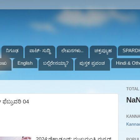
ನಿಗೂಢ
ವಾಟ್- ಸುದ್ದಿ
ಲೇಖನಗಳು..
ಚಕ್ರವ್ಯೂಹ
SPARD
ುಃಖ
English
ಬಲ್ಲಿರೇನಯ್ಯಾ?
ಪುಸ್ತಕ ಪ್ರಪಂಚ
Hindi & Oth
TOTAL 
Na
ಫೆಬ್ರುವರಿ 04
KANNA
Kanna
2024:ಡೆಹ್ರಾಡೂನ್:‌
ಮುಖ್ಯಮಂತ್ರಿ ಪುಷ್ಕರ್
POPUL