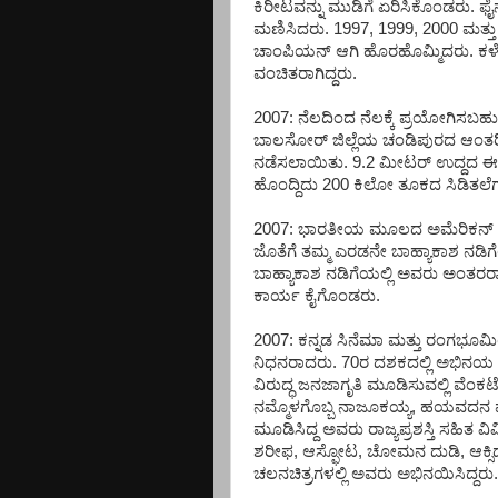
ಕಿರೀಟವನ್ನು ಮುಡಿಗೆ ಏರಿಸಿಕೊಂಡರು. ಫೈ
ಮಣಿಸಿದರು. 1997, 1999, 2000 ಮತ್ತು
ಚಾಂಪಿಯನ್ ಆಗಿ ಹೊರಹೊಮ್ಮಿದರು. ಕಳೆ
ವಂಚಿತರಾಗಿದ್ದರು.
2007: ನೆಲದಿಂದ ನೆಲಕ್ಕೆ ಪ್ರಯೋಗಿಸಬಹುದ
ಬಾಲಸೋರ್ ಜಿಲ್ಲೆಯ ಚಂಡಿಪುರದ ಆಂತರಿಕ
ನಡೆಸಲಾಯಿತು. 9.2 ಮೀಟರ್ ಉದ್ದದ ಈ ಕ್ಷ
ಹೊಂದ್ದಿದು 200 ಕಿಲೋ ತೂಕದ ಸಿಡಿತಲೆಗಳ
2007: ಭಾರತೀಯ ಮೂಲದ ಅಮೆರಿಕನ್ ಗ
ಜೊತೆಗೆ ತಮ್ಮ ಎರಡನೇ ಬಾಹ್ಯಾಕಾಶ ನಡ
ಬಾಹ್ಯಾಕಾಶ ನಡಿಗೆಯಲ್ಲಿ ಅವರು ಅಂತರರಾಷ
ಕಾರ್ಯ ಕೈಗೊಂಡರು.
2007: ಕನ್ನಡ ಸಿನೆಮಾ ಮತ್ತು ರಂಗಭೂಮಿ
ನಿಧನರಾದರು. 70ರ ದಶಕದಲ್ಲಿ ಅಭಿನಯ ತಂ
ವಿರುದ್ಧ ಜನಜಾಗೃತಿ ಮೂಡಿಸುವಲ್ಲಿ ವೆಂಕಟೇ
ನಮ್ಮೊಳಗೊಬ್ಬ ನಾಜೂಕಯ್ಯ, ಹಯವದನ
ಮೂಡಿಸಿದ್ದ ಅವರು ರಾಜ್ಯಪ್ರಶಸ್ತಿ ಸಹಿತ ವಿವ
ಶರೀಫ, ಆಸ್ಫೋಟ, ಚೋಮನ ದುಡಿ, ಆಕ್ಸಿಡೆಂ
ಚಲನಚಿತ್ರಗಳಲ್ಲಿ ಅವರು ಅಭಿನಯಿಸಿದ್ದರು.