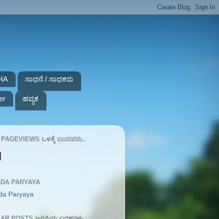
HA
ಸಾಧನೆ / ಸಾಧಕರು
er
ಹವ್ಯಕ
PAGEVIEWS ಒಳಕ್ಕೆ ಬಂದವರು..
N
DA PARYAYA
da Paryaya
AR POSTS ಜನಪ್ರಿಯ ಬರಹಗಳು