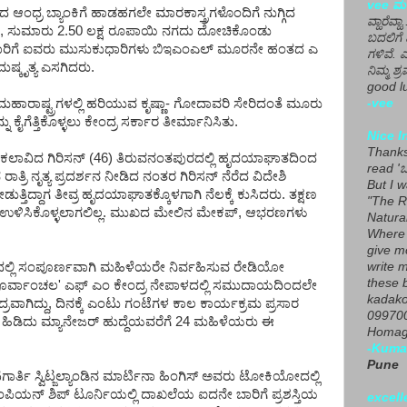
vee ಮನ
 ಆಂಧ್ರ ಬ್ಯಾಂಕಿಗೆ ಹಾಡಹಗಲೇ ಮಾರಕಾಸ್ತ್ರಗಳೊಂದಿಗೆ ನುಗ್ಗಿದ
ವ್ಹಾರೆವ್ಹ
ಸಿ, ಸುಮಾರು 2.50 ಲಕ್ಷ ರೂಪಾಯಿ ನಗದು ದೋಚಿಕೊಂಡು
ಬದಲಿಗೆ 
ಮಾರಿಗೆ ಐವರು ಮುಸುಕುಧಾರಿಗಳು ಬಿಇಎಂಎಲ್ ಮೂರನೇ ಹಂತದ ಎ
ಗಳಿವೆ. 
 ದುಷ್ಕೃತ್ಯ ಎಸಗಿದರು.
ನಿಮ್ಮ ಶ್ರ
good lu
 ಮಹಾರಾಷ್ಟ್ರಗಳಲ್ಲಿ ಹರಿಯುವ ಕೃಷ್ಣಾ- ಗೋದಾವರಿ ಸೇರಿದಂತೆ ಮೂರು
-vee
ಗೆತ್ತಿಕೊಳ್ಳಲು ಕೇಂದ್ರ ಸರ್ಕಾರ ತೀರ್ಮಾನಿಸಿತು.
Nice I
Thanks 
ಾಂತ ಕಲಾವಿದ ಗಿರಿಸನ್ (46) ತಿರುವನಂತಪುರದಲ್ಲಿ ಹೃದಯಾಘಾತದಿಂದ
read 'ಒ
ಾತ್ರಿ ನೃತ್ಯ ಪ್ರದರ್ಶನ ನೀಡಿದ ನಂತರ ಗಿರಿಸನ್ ನೆರೆದ ವಿದೇಶಿ
But I 
ಡುತ್ತಿದ್ದಾಗ ತೀವ್ರ ಹೃದಯಾಘಾತಕ್ಕೊಳಗಾಗಿ ನೆಲಕ್ಕೆ ಕುಸಿದರು. ತಕ್ಷಣ
"The R
ನು ಉಳಿಸಿಕೊಳ್ಳಲಾಗಲಿಲ್ಲ. ಮುಖದ ಮೇಲಿನ ಮೇಕಪ್, ಆಭರಣಗಳು
Natura
Where 
give m
ಲ್ಲಿ ಸಂಪೂರ್ಣವಾಗಿ ಮಹಿಳೆಯರೇ ನಿರ್ವಹಿಸುವ ರೇಡಿಯೋ
write m
these b
 ಈ `ಪೂರ್ವಾಂಚಲ' ಎಫ್ ಎಂ ಕೇಂದ್ರ ನೇಪಾಳದಲ್ಲಿ ಸಮುದಾಯದಿಂದಲೇ
kadako
ವಾಗಿದ್ದು, ದಿನಕ್ಕೆ ಎಂಟು ಗಂಟೆಗಳ ಕಾಲ ಕಾರ್ಯಕ್ರಮ ಪ್ರಸಾರ
099700
 ಹಿಡಿದು ಮ್ಯಾನೇಜರ್ ಹುದ್ದೆಯವರೆಗೆ 24 ಮಹಿಳೆಯರು ಈ
Homage
-Kuma
Pune
ಗಾರ್ತಿ ಸ್ವಿಟ್ಜಲ್ಯಾಂಡಿನ ಮಾರ್ಟಿನಾ ಹಿಂಗಿಸ್ ಅವರು ಟೋಕಿಯೋದಲ್ಲಿ
ಾಂಪಿಯನ್ ಶಿಪ್ ಟೂರ್ನಿಯಲ್ಲಿ ದಾಖಲೆಯ ಐದನೇ ಬಾರಿಗೆ ಪ್ರಶಸ್ತಿಯ
excell