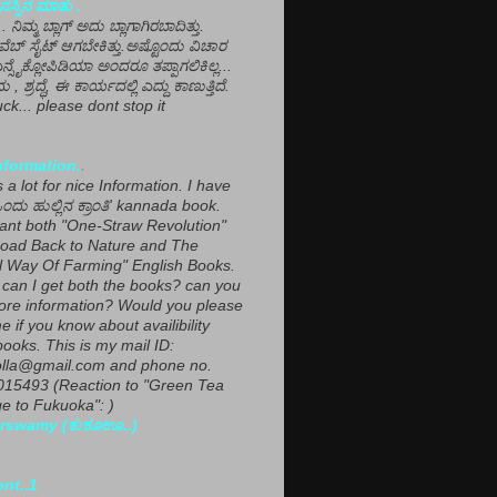
ಸ್ಸಿನ ಮಾತು .
ಾ... ನಿಮ್ಮ ಬ್ಲಾಗ್ ಅದು ಬ್ಲಾಗಾಗಿರಬಾದಿತ್ತು.
ವೆಬ್ ಸೈಟ್ ಆಗಬೇಕಿತ್ತು.ಅಷ್ಟೊಂದು ವಿಚಾರ
ಎನ್ಸೈಕ್ಲೋಪಿಡಿಯಾ ಅಂದರೂ ತಪ್ಪಾಗಲಿಕಿಲ್ಲ...
ಮ , ಶ್ರದ್ಧೆ, ಈ ಕಾರ್ಯದಲ್ಲಿ ಎದ್ದು ಕಾಣುತ್ತಿದೆ.
ck... please dont stop it
nformation.
.
a lot for nice Information. I have
ಂದು ಹುಲ್ಲಿನ ಕ್ರಾಂತಿ' kannada book.
want both "One-Straw Revolution"
oad Back to Nature and The
l Way Of Farming" English Books.
can I get both the books? can you
ore information? Would you please
e if you know about availibility
ooks. This is my mail ID:
lla@gmail.com and phone no.
15493 (Reaction to "Green Tea
 to Fukuoka": )
rswamy (ಕುಕೂಊ..)
ent..1