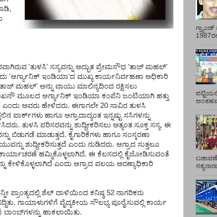
ಾಡಿ,
ು
ಗ್ರ್ಯಾಂ
1987ರಲ್ಲ
ರುವ 'ತುಳಸಿ' ಸಸ್ಯವನ್ನು ಅದ್ಭುತ ಪ್ರೇಮಸೌಧ 'ತಾಜ್ ಮಹಲ್'
ಎಂದು 'ಆರ್ಗ್ಯಾನಿಕ್ ಇಂಡಿಯಾ'ದ ಮುಖ್ಯ ಕಾರ್ಯನಿರ್ವಹಣಾ ಅಧಿಕಾರಿ
ು. 'ತಾಜ್ ಮಹಲ್' ಅನ್ನು ವಾಯು ಮಾಲಿನ್ಯದಿಂದ ರಕ್ಷಿಸಲು
ಪಟ್ಟಿಯಲ
ಲಖನೌ ಮೂಲದ ಆರ್ಗ್ಯಾನಿಕ್ ಇಂಡಿಯಾ ಕಂಪೆನಿ ಜಂಟಿಯಾಗಿ ಹತ್ತು
ಅಂತಹವರ
ಿಸಿವೆ ಎಂದು ಅವರು ಹೇಳಿದರು. ಈಗಾಗಲೇ 20 ಸಾವಿರ ತುಳಸಿ
ಿನ ಪಾರ್ಕ್‌ಗಳು ಹಾಗೂ ಆಗ್ರಾದಾದ್ಯಂತ ಇನ್ನಷ್ಟು ಸಸಿಗಳನ್ನು
ಿಸಿದರು. ತುಳಸಿ ಪರಿಸರವನ್ನು ಶುದ್ಧೀಕರಿಸಲು ಅತ್ಯಂತ ಸೂಕ್ತ ಸಸ್ಯ. ಈ
ವನ್ನು ಬಿಡುಗಡೆ ಮಾಡುತ್ತದೆ. ಕೈಗಾರಿಕೆಗಳು ಹಾಗೂ ಸಂಸ್ಕರಣಾ
ು ಶುದ್ಧೀಕರಿಸುತ್ತದೆ ಎಂದು ನುಡಿದರು. ಆಗ್ರಾದ ಸುತ್ತಲೂ
 ಕಾರ್ಯಾಚರಣೆ ಹಮ್ಮಿಕೊಳ್ಳಲಾಗಿದೆ. ಈ ಕೆಲಸದಲ್ಲಿ ಕೈಜೋಡಿಸುವಂತೆ
ಬಡಾವಣೆ
ು ಕೇಳಿಕೊಳ್ಳಲಾಗಿದೆ ಎಂದು ಆಗ್ರಾದ ವಲಯ ಅರಣ್ಯಾಧಿಕಾರಿ
ಸತ್ಯನಾ
ೀ ಪ್ರಾಂತ್ಯದಲ್ಲಿ ಶೆಲ್ ದಾಳಿಯಿಂದ ಕನಿಷ್ಠ 52 ನಾಗರಿಕರು
ಿದ್ದಿತು. ಗಾಯಾಳುಗಳಿಗೆ ವೈದ್ಯಕೀಯ ಸೌಲಭ್ಯ ಪೂರೈಸುವಲ್ಲಿ ಕಾರ್ಯ
ರಣಿ ಬಾಂಬ್‌ಗಳನ್ನು ಹಾಕಲಾಯಿತು.