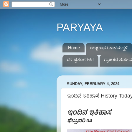
PARYAYA
Home
ಯಕ್ಷಗಾನ / ತಾಳಮದ್ದಳೆ
ರಸ ಪ್ರಸಂಗಗಳು!
ಗ್ರಾಹಕರ ಸುಖ-ದ
SUNDAY, FEBRUARY 4, 2024
ಇಂದಿನ ಇತಿಹಾಸ History Today 
ಇಂದಿನ ಇತಿಹಾಸ
ಫೆಬ್ರುವರಿ 04