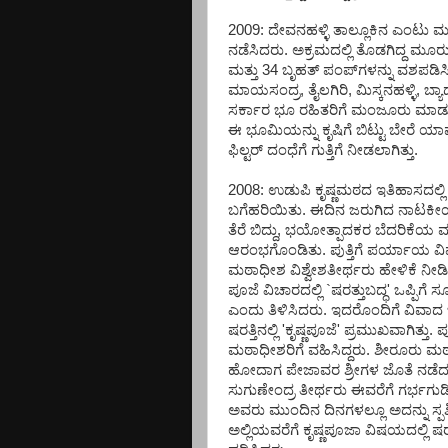
2009: ದೇವನಹಳ್ಳಿ ತಾಲ್ಲೂಕಿನ ಎಂಟು
ನಡೆಸಿದರು. ಅಕ್ರಮದಲ್ಲಿ ತೊಡಗಿದ್ದ ಮೂರು
ಮತ್ತು 34 ಬೃಹತ್ ಪಂಪ್‌ಗಳನ್ನು ವಶಪಡಿಸಿಕೊ
ಮಾಯಸಂದ್ರ, ತೈಲಗಿರಿ, ಮಿಸ್ಕನಹಳ್ಳಿ, ಬ್ಯಾಡ
ಸರ್ಕಾರ ಭೂ ರಹಿತರಿಗೆ ಮಂಜೂರು ಮಾಡುವ 
ಈ ಭೂಮಿಯನ್ನು ಕೃಷಿಗೆ ಬಿಟ್ಟು ಬೇರೆ ಯ
ಫಿಲ್ಟರ್ ದಂಧೆಗೆ ಗುತ್ತಿಗೆ ನೀಡಲಾಗಿತ್ತು.
2008: ಉಡುಪಿ ಕೃಷ್ಣಮಠದ ಇತಿಹಾಸದಲ್ಲಿ 
ಬಗೆಹರಿಯಿತು. ಈದಿನ ಜರುಗಿದ ನಾಟಕೀಯ ಬ
ತೆರೆ ಬಿದ್ದು, ಭಯೋತ್ಪಾದಕರ ಬೆದರಿಕೆ
ಆರಂಭಗೊಂಡಿತು. ಪುತ್ತಿಗೆ ಪರ್ಯಾಯ ವ
ಮಠಾಧೀಶ ವಿಶ್ವೇಶತೀರ್ಥರು ಹೇಳಿಕೆ ನೀಡಿದ
ಪೂಜೆ ವಿಚಾರದಲ್ಲಿ `ಷರತ್ತುಬದ್ಧ' ಒಪ್ಪಿಗೆ ಸೂ
ಎಂದು ತಿಳಿಸಿದರು. ಇದರೊಂದಿಗೆ ವಿವಾದ 
ಷರತ್ತಿನಲ್ಲಿ 'ಕೃಷ್ಣಪೂಜೆ' ಪ್ರಮುಖವಾಗಿತ್ತ
ಮಠಾಧೀಶರಿಗೆ ವಹಿಸಿದ್ದರು. ಶೀರೂರು ಮ
ಹೋದಾಗ ಪೇಜಾವರ ಶ್ರೀಗಳ ಜೊತೆ ನಡೆದ 
ಸುಗುಣೇಂದ್ರ ತೀರ್ಥರು ಈವರೆಗೆ ಗರ್ಭಗುಡಿ
ಅವರು ಮುಂದಿನ ದಿನಗಳಲ್ಲೂ ಅದನ್ನು ಸ್ಪರ
ಅಲ್ಲಿಯವರೆಗೆ ಕೃಷ್ಣಪೂಜಾ ವಿಷಯದಲ್ಲಿ ಷರ