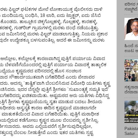
ಪರಿಸರ ಸ
 ಮರಳು ಫಿಲ್ಟರ್ ಘಟಕಗಳ ಮೇಲೆ ಲೋಕಾಯುಕ್ತ ಪೊಲೀಸರು ದಾಳಿ
ಸಜ್ಜಾಗಿದ
 ಮಂದಿಯನ್ನು ಬಂಧಿಸಿ, 18 ಲಾರಿ, ಐದು ಟ್ರಾಕ್ಟರ್, ಐದು ಜೆಸಿಬಿ
ಂಡರು. ತಾಲ್ಲೂಕಿನ ಚಿಕ್ಕಗೊಲ್ಲಹಳ್ಳಿ, ಗೊಲ್ಲಹಳ್ಳಿ, ಕಾರಹಳ್ಳಿ,
ರಹಳ್ಳಿ, ಗುಡ್‌ರಿಚ್ ಗ್ರಾಮಗಳಲ್ಲಿ ಮರಳು ದಂಧೆ ನಡೆಯುತ್ತಿತ್ತು.
ಜಮೀನಿನಲ್ಲಿ ಮರಳು ಫಿಲ್ಟರ್ ಮಾಡಲಾಗುತ್ತಿತ್ತು. ನಿಯಮ ಪ್ರಕಾರ
ಾವುದೇ ಉದ್ಧೇಶಕ್ಕೂ ಬಳಸುವಂತಿಲ್ಲ. ಆದರೆ ಈ ಜಮೀನನ್ನು ಮರಳು
ಹಿಂದೆ ನ
ಊಟ ಆಯ್
ಅಲ್ಲೋಲ, ಕಲ್ಲೋಲಕ್ಕೆ ಕಾರಣವಾಗಿದ್ದ ಪುತ್ತಿಗೆ ಪರ್ಯಾಯ ವಿವಾದ
ೆಳವಣಿಗೆಯೊಂದರಲ್ಲಿ ಪುತ್ತಿಗೆ ಪರ್ಯಾಯ ವಿವಾದಕ್ಕೆ ತಾತ್ಕಾಲಿಕ
ಯ ಮಧ್ಯೆಯೂ ಕೃಷ್ಣಮಠದ ಪರಿಸರದಲ್ಲಿ ಹೊಸ ಸಂಚಲನ
ಿವಾದ ಸೌಹಾರ್ದಯುತವಾಗಿ ಬಗೆಹರಿದಿದೆ ಎಂದು ಪೇಜಾವರ
ರು. ಅದನ್ನು `ತಾತ್ವಿಕ'ವಾಗಿ ಬೆಂಬಲಿಸಿರುವ ವಿರೋಧಿ ಯತಿಗಳು ಕೃಷ್ಣ
ಸತ್ಯನಾರ
ಚಿಸಿದರು. ಇದರ ಬೆನ್ನಲ್ಲೇ ಪುತ್ತಿಗೆ ಶ್ರೀಗಳೂ `ಸುಖಾಂತ್ಯಕ್ಕೆ ಸಮ್ಮತಿ ಇದೆ'
ದೇವಾರಾಧ
ಬಗೆಹರಿದದ್ದು ಖಚಿತವಾಯಿತು. ಅಷ್ಟಮಠದ ಆರು ಯತಿಗಳು ವಿಧಿಸಿದ್ದ
ು. ಪುತ್ತಿಗೆ ಶ್ರೀಗಳು ಕೃಷ್ಣಪೂಜೆಯನ್ನು ಸ್ವತಃ ಮಾಡುವ ಬದಲು ಶೀರೂರು
ಠಾಧೀಶರು ಅಸ್ವಸ್ಥತೆ ಕಾರಣ ಈದಿನ ಕೃಷ್ಣಪೂಜೆ ಮಾಡಲಾಗದೇ
ಮಾತುಕತೆಯಿಂದ ವಿವಾದ ಬಗೆಹರಿಯಿತು. ಪುತ್ತಿಗೆ ಮಠಾಧೀಶ
ಯಲ್ಲಿರುವ ಕಡೆಗೋಲು ಕೃಷ್ಣನ ಮೂಲ ಬಿಂಬವನ್ನು ಸ್ಪರ್ಶಿಸಿಲ್ಲ.
್ಶಿಸಬಾರದು. ಅವರು ಎಲ್ಲಿಯವರೆಗೆ ಸ್ಪರ್ಶಿಸುವುದಿಲ್ಲವೋ,
Pakist
ತ್ತುಬದ್ಧ ಬೆಂಬಲ ನೀಡುತ್ತೇವೆ ಎಂದು ಇತರ ಯತಿಗಳು ಸ್ಪಷ್ಟ
Satur..