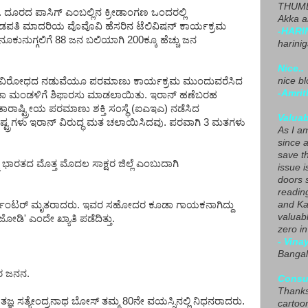
THUMB
.ಮೀ. ದೂರದ ಪಾಸಿಗ್ ಎಂಬಲ್ಲಿನ ಕ್ರೀಡಾಂಗಣ ಒಂದರಲ್ಲಿ
Akka a
ಪತಿ ಮಾದರಿಯ ವೊವೊವಿ ಹೆಸರಿನ ಟೆಲಿವಿಷನ್ ಕಾರ್ಯಕ್ರಮ
-HARI
ದ ನೂಕುನುಗ್ಗಲಿಗೆ 88 ಜನ ಬಲಿಯಾಗಿ 200ಕ್ಕೂ ಹೆಚ್ಚು ಜನ
harini
Nice..
 ವಿರೋಧದ ನಡುವೆಯೂ ಪರಮಾಣು ಕಾರ್ಯಕ್ರಮ ಮುಂದುವರೆಸಿದ
nice blo
-Amrit
ಭದ್ರತಾ ಮಂಡಳಿಗೆ ಶಿಫಾರಸು ಮಾಡಲಾಯಿತು. ಇರಾನ್ ಹಣೆಬರಹ
ಅಂತಾರಾಷ್ಟ್ರೀಯ ಪರಮಾಣು ಶಕ್ತಿ ಸಂಸ್ಥೆ (ಐಎಇಎ) ನಡೆಸಿದ
Valuab
ಷ್ಟ್ರಗಳು ಇರಾನ್ ವಿರುದ್ಧ ಮತ ಚಲಾಯಿಸಿದವು. ಪರವಾಗಿ 3 ಮತಗಳು
As I am
since 
save t
 ಭಾರತದ ಮೊತ್ತ ಮೊದಲ ಸಾಕ್ಷರ ಜಿಲ್ಲೆ ಎಂಬುದಾಗಿ
issue i
doors 
readin
ರ್ಪೆಂಟರ್ ಮೃತರಾದರು. ಇವರ ಸಹೋದರ ಕೂಡಾ ಗಾಯಕನಾಗಿದ್ದು
and Ka
valuab
ಡಿ' ಎಂದೇ ಖ್ಯಾತಿ ಪಡೆದಿತ್ತು.
zero i
- Vina
Bangal
ರ ಜನನ.
Consu
Thanks
ಜ್ಞ ಸತ್ಯೇಂದ್ರನಾಥ ಬೋಸ್ ತಮ್ಮ 80ನೇ ವಯಸ್ಸಿನಲ್ಲಿ ನಿಧನರಾದರು.
cartoo