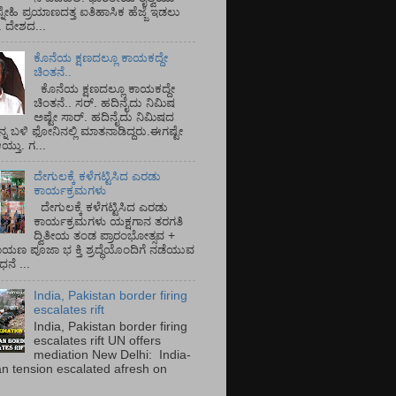
್ನೇಹಿ ಪ್ರಯಾಣದತ್ತ ಐತಿಹಾಸಿಕ ಹೆಜ್ಜೆ ಇಡಲು
ೆ. ದೇಶದ...
ಕೊನೆಯ ಕ್ಷಣದಲ್ಲೂ ಕಾಯಕದ್ದೇ
ಚಿಂತನೆ..
ಕೊನೆಯ ಕ್ಷಣದಲ್ಲೂ ಕಾಯಕದ್ದೇ
ಚಿಂತನೆ.. ಸರ್.‌ ಹದಿನೈದು ನಿಮಿಷ
ಅಷ್ಟೇ ಸಾರ್.‌ ಹದಿನೈದು ನಿಮಿಷದ
ನ್ನ ಬಳಿ ಫೋನಿನಲ್ಲಿ ಮಾತನಾಡಿದ್ದರು.ಈಗಷ್ಟೇ
ತು. ಗ...
ದೇಗುಲಕ್ಕೆ ಕಳೆಗಟ್ಟಿಸಿದ ಎರಡು
ಕಾರ್ಯಕ್ರಮಗಳು
ದೇಗುಲಕ್ಕೆ ಕಳೆಗಟ್ಟಿಸಿದ ಎರಡು
ಕಾರ್ಯಕ್ರಮಗಳು ಯಕ್ಷಗಾನ ತರಗತಿ
ದ್ವಿತೀಯ ತಂಡ ಪ್ರಾರಂಭೋತ್ಸವ +
ಾಯಣ ಪೂಜಾ ಭ ಕ್ತಿ ಶ್ರದ್ಧೆಯೊಂದಿಗೆ ನಡೆಯುವ
ನೆ ...
India, Pakistan border firing
escalates rift
India, Pakistan border firing
escalates rift UN offers
mediation New Delhi: India-
an tension escalated afresh on
.