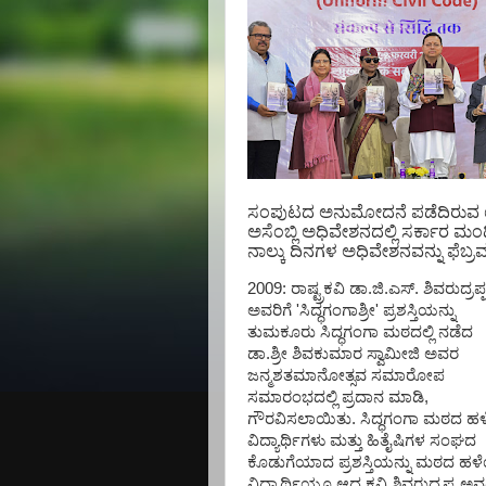
ಸಂಪುಟದ ಅನುಮೋದನೆ ಪಡೆದಿರುವ
ಅಸೆಂಬ್ಲಿ ಅಧಿವೇಶನದಲ್ಲಿ ಸರ್ಕಾರ 
ನಾಲ್ಕು ದಿನಗಳ ಅಧಿವೇಶನವನ್ನು ಫೆಬ್ರ
2009: ರಾಷ್ಟ್ರಕವಿ ಡಾ.ಜಿ.ಎಸ್. ಶಿವರುದ್ರಪ್
ಅವರಿಗೆ 'ಸಿದ್ಧಗಂಗಾಶ್ರೀ' ಪ್ರಶಸ್ತಿಯನ್ನು
ತುಮಕೂರು ಸಿದ್ಧಗಂಗಾ ಮಠದಲ್ಲಿ ನಡೆದ
ಡಾ.ಶ್ರೀ ಶಿವಕುಮಾರ ಸ್ವಾಮೀಜಿ ಅವರ
ಜನ್ಮಶತಮಾನೋತ್ಸವ ಸಮಾರೋಪ
ಸಮಾರಂಭದಲ್ಲಿ ಪ್ರದಾನ ಮಾಡಿ,
ಗೌರವಿಸಲಾಯಿತು. ಸಿದ್ಧಗಂಗಾ ಮಠದ 
ವಿದ್ಯಾರ್ಥಿಗಳು ಮತ್ತು ಹಿತೈಷಿಗಳ ಸಂಘದ
ಕೊಡುಗೆಯಾದ ಪ್ರಶಸ್ತಿಯನ್ನು ಮಠದ ಹ
ವಿದ್ಯಾರ್ಥಿಯೂ ಆದ ಕವಿ ಶಿವರುದ್ರಪ್ಪ ಅವರ