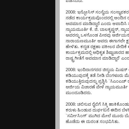
ಪಡಿಸಿದರು.
2008: ಇನ್ಫೋಸಿಸ್ ಸಂಸ್ಥೆಯ ಸಂಸ್ಥಾಪಕ
ನಡೆದ ಕಾರ್ಯಕ್ರಮವೊಂದರಲ್ಲಿ ಅಂದಿನ ರಾಷ್ಟ್
ಅವಮಾನ ಮಾಡಿದ್ದಾರೆ ಎಂದು ಆಪಾದಿಸಿ ಸಲ್ಲ
ನ್ಯಾಯಮೂರ್ತಿ ಕೆ. ಜಿ. ಬಾಲಕೃಷ್ಣನ್, ನ್ಯಾ
ಅವರನ್ನು ಒಳಗೊಂಡ ಪೀಠವು ಅರ್ಜಿಯನ್ನು ತ
ನಾರಾಯಣಮೂರ್ತಿ ಅವರು ಈಗಾಗಲೇ ಕ್ಷಮೆ 
ಹೇಳಿತು. ಕನ್ನಡ ರಕ್ಷಣಾ ವಕೀಲರ ವೇದಿಕೆ ಈ
ಕಾರ್ಯಕ್ರಮದಲ್ಲಿ ಅಧಿಕೃತ ಶಿಷ್ಟಾಚಾರದ
ರಾಷ್ಟ್ರಗೀತೆಗೆ ಅವಮಾನ ಮಾಡಿದ್ದಾರೆ' ಎಂದ
2008: ಇಂದಿರಾನಗರದ ಚಿನ್ಮಯ ಮಿಷನ್ ಆಸ
ಕಡಿಯುವುದಕ್ಕೆ ತಡೆ ನೀಡಿ ಬೆಂಗಳೂರು ಮೆ
ಕಡಿಯುತ್ತಿರುವುದನ್ನು ಪ್ರಶ್ನಿಸಿ `ಸಿಎಂಎಚ್ ರ
ಅರ್ಜಿಯ ವಿಚಾರಣೆ ವೇಳೆ ನ್ಯಾಯಮೂರ್ತಿ 
ಮುಂದೂಡಿದರು.
2008: ಚಲಿಸುವ ರೈಲಿಗೆ ಸಿಕ್ಕಿ ಹಾಕಿಕೊಂ
ಕರುಳು ಹಿಂಡುವ ದುರ್ಘಟನೆ ಈದಿನ ಬೆಳಗ
`ಸರ್ವೀಸಿಂಗ್' ಮುಗಿದ ಮೇಲೆ ಮೂರು ಬೋಗಿಗಳ
ಹೊಡೆದು ಈ ದುರಂತ ಸಂಭವಿಸಿತು.