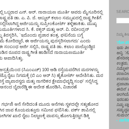
SEARCH
ರಲ್ಲಿ ಒಬ್ಬರಾದ ಎನ್. ಆರ್. ನಾರಾಯಣ ಮೂರ್ತಿ ಅವರು ಮೈಸೂರಿನಲ್ಲಿ
ರಪತಿ ಡಾ. ಎ. ಪಿ. ಜೆ. ಅಬ್ದುಲ್ ಕಲಾಂ ಸಮ್ಮುಖದಲ್ಲಿ ರಾಷ್ಟ್ರಗೀತೆಗೆ
ಿಸಲಾಗಿದ್ದ ಅರ್ಜಿಯನ್ನು ಸುಪ್ರೀಂಕೋರ್ಟ್ ತಳ್ಳಿಹಾಕಿತು. ಮುಖ್ಯ
ಯಮೂರ್ತಿಗಳಾದ ಸಿ. ಕೆ. ಠಕ್ಕರ್ ಮತ್ತು ಆರ್. ವಿ. ರವೀಂದ್ರನ್
ನಿಮ್ಮ 
ಿರಸ್ಕರಿಸಿ, `ಇದೊಂದು ಪ್ರಚಾರ ತಂತ್ರ. ಘಟನೆಯ ಬಗ್ಗೆ
ಕೋರಿದ್ದಾರೆ, ಈ ಅರ್ಜಿಯನ್ನು ಪುರಸ್ಕರಿಸಲಾಗದು' ಎಂದು
'ಗೋ-ಪರಾ
 ಸಂಬಂಧ ಅರ್ಜಿ ಸಲ್ಲಿಸಿ, ರಾಷ್ಟ್ರಪತಿ ಡಾ. ಕಲಾಂ ಪಾಲ್ಗೊಂಡ್ದಿದ
ಇದು ತೀರ
 ಹಾಡಿನ ರೂಪದ ರಾಷ್ಟ್ರಗೀತೆ ಹಾಡಿಸದೆ ನಾರಾಯಣಮೂರ್ತಿ
ಅನ್ನಿ, 
ು ಆಪಾದಿಸಿತ್ತು.
ಹೆಸರಿನಲ
ಉತ್ತಮ, 
ನಿಮ್ಮೊ
್ಪತ್ರೆಯಿಂದ (ಸಿಎಂಎಚ್) 100 ಅಡಿ ರಸ್ತೆಯವರೆಗಿನ ಮರಗಳನ್ನು
ರಂಜನೀಯ
ಟ್ರೊ ರೈಲು ನಿಗಮಕ್ಕೆ (ಬಿ ಎಂ ಆರ್ ಸಿ) ಹೈಕೋರ್ಟ್ ಆದೇಶಿಸಿತು. ಮರ
ಉದಯಶಂಕರ
ಸ್ತೆ ವ್ಯಾಪಾರಸ್ಥರು ಮತ್ತು ನಾಗರಿಕರ ಕ್ಷೇಮಾಭಿವೃದ್ಧಿ ಸಂಘ' ಸಲ್ಲಿಸಿದ್ದ
ಪ್ರಜಾವಾ
ಆನಂದ ಬೈರಾರೆಡ್ಡಿ ಈ ಆದೇಶ ಹೊರಡಿಸಿ, ವಿಚಾರಣೆ
ಈದಿನ' ವ
ಅಂಗಿಯ
ಇರಬಹು
ಡು ಗರ್ಭಣಿ ಆನೆ ಸೇರಿದಂತೆ ಮೂರು ಆನೆಗಳು ಸ್ಥಳದಲ್ಲೇ ಸತ್ತುಹೋದ
ನಿಮ್ಮ ಬ್
ಿನ ಜಾವ ಕೊಯಮತ್ತೂರು ಸಮೀಪ ಘಟಿಸಿತು. ವರ್ಕ್ ಶಾಪಿನಲ್ಲಿ
ಸಮೃದ್ಧವ
ಸುಮಂಗಲ
 ಖಾಲಿ ರೈಲು ನಿಲ್ದಾಣಕ್ಕೆ ವಾಪಸ್ಸು ಹೋಗುತ್ತಿದ್ದಾಗ ಡಿಕ್ಕಿ
- ನಾಗೇಶ