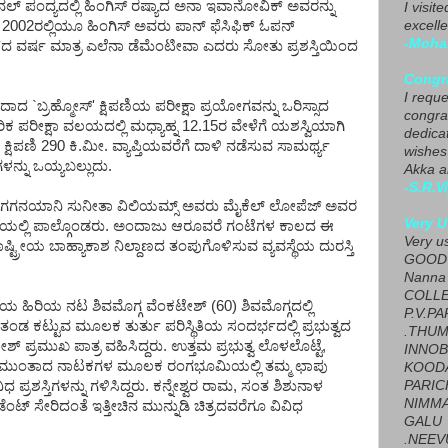
ನಲ್ ಪಂದ್ಯದಲ್ಲಿ ಹಿಂಗಿಸ್ ರಷ್ಯಾದ ಅನಾ ಇವಾನೋವಿಕ್ ಅವರನ್ನು
I visit
 2002ರಲ್ಲಿಯೂ ಹಿಂಗಿಸ್ ಅವರು ಪಾನ್ ಫೆಸಿಫಿಕ್ ಓಪನ್
excelle
-Moha
ದ ವರ್ಷ ಮಾತ್ರ ಎಲೆನಾ ಡೆಮೆಂಟೀವಾ ಎದರು ಸೋತು ಪ್ರಶಸ್ತಿಯಿಂದ
Congra
I requ
ಾದ `ಬ್ರಹ್ಮೋಸ್' ಕ್ಷಿಪಣಿಯ ಪರೀಕ್ಷಾ ಪ್ರಯೋಗವನ್ನು ಒರಿಸ್ಸಾದ
congrat
 ಪರೀಕ್ಷಾ ವಲಯದಲ್ಲಿ ಮಧ್ಯಾಹ್ನ 12.15ರ ವೇಳೆಗೆ ಯಶಸ್ವಿಯಾಗಿ
dedica
ಿಪಣಿ 290 ಕಿ.ಮೀ. ವ್ಯಾಪ್ತಿಯವರೆಗೆ ದಾಳಿ ನಡೆಸುವ ಸಾಮರ್ಥ್ಯ
wishes
ನ್ನು ಒಯ್ಯಬಲ್ಲುದು.
Akka a
-S.R.V
ಗನಯಾನಿ ಸುನೀತಾ ವಿಲಿಯಮ್ಸ್ ಅವರು ಮೈಕೆಲ್ ಲೋಪೆಜ್ ಅವರ
Very U
ಿಗೆಯಲ್ಲಿ ಪಾಲ್ಗೊಂಡರು. ಅಂದಾಜು ಆರೂವರೆ ಗಂಟೆಗಳ ಕಾಲದ ಈ
Very u
್ಟ್ರೀಯ ಬಾಹ್ಯಾಕಾಶ ನಿಲ್ದಾಣದ ತಂಪುಗೊಳಿಸುವ ವ್ಯವಸ್ಥೆಯ ದುರಸ್ತಿ
GOOD 
Nanna
COLL
ಯ ಹಿರಿಯ ನಟ ಶಿವಮೊಗ್ಗ ವೆಂಕಟೇಶ್ (60) ಶಿವಮೊಗ್ಗದಲ್ಲಿ
P.V.P
ಡ ಕಟ್ಟುವ ಮೂಲಕ ತುರ್ತು ಪರಿಸ್ಥಿತಿಯ ಸಂದರ್ಭದಲ್ಲಿ ಪ್ರಭುತ್ವದ
.THUM
ಶ್ ಪ್ರಮುಖ ಪಾತ್ರ ವಹಿಸಿದ್ದರು. ಉತ್ತಮ ಪ್ರಭುತ್ವ ಲೊಳಲೊಟ್ಟೆ,
INNOB
 ಮುಂತಾದ ನಾಟಕಗಳ ಮೂಲಕ ರಂಗಭೂಮಿಯಲ್ಲಿ ತಮ್ಮ ಛಾಪು
KOOD
ಿಧ ಪ್ರಶಸ್ತಿಗಳನ್ನು ಗಳಿಸಿದ್ದರು. ಕನ್ನೇಶ್ವರ ರಾಮ, ಸಂತ ಶಿಶುನಾಳ
PARIC
NIMMA
ಟ್ ಸೇರಿದಂತೆ ಇತ್ತೀಚಿನ ಮುನ್ನುಡಿ ಚಿತ್ರದವರೆಗೂ ವಿವಿಧ
GALU
.NEEV