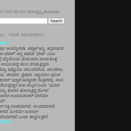
 THIS BLOG/ ಬೇಕಾದ್ದನ್ನು ಹುಡುಕಾಡಿ.!
ತೀರ್ಪು.. YOUR JUDGEMENT..
ಕ್' ..!
್ಪು ಅಂದ್ಕೊಬೇಡಿ, ಚಪ್ಪಾಳೆ ಅನ್ನಿ, ಹಸ್ತಲಾಘವ
'ಗೋ-ಪರಾಕ್' ಅನ್ನಿ ಅಥವಾ 'ಭೇಷ್' ಎಂಬ
್ಲಿ ಬೆನ್ನಿಗೊಂದು ಮೆದುಬಾರು ಅಂದುಕೊಳ್ಳಿ.
ನಂಬಲಸಾಧ್ಯ ಕೆಲಸ ಮಾಡುತ್ತಿದ್ದೀರಿ.
ಳಗೊಬ್ಬ ಇಷ್ಟೊಂದು ಚಟುವಟಿಕೆಯ, ಚಲನಶೀಲ,
, ಜೀವಪರ, ರೈತಪರ, ಸಹೃದಯೀ ಶ್ರಮಿಕ
್ ಇದ್ದಾರೆ ಅನ್ನೋದೇ ಗೊತ್ತಿರಲಿಲ್ಲ. ನಾನು
ಣಿಯಲ್ಲಿದ್ದಾಗ ದಿನಾ ಮೆಲ್ಲಗೆ ಬಂದು 'ಇಂದಿನ
ನ್ನು ತೋರಿಸಿ ಹೋಗುತ್ತಿದ್ದ ದೊಗಲೆ
ೊಳಗಿನ ಉದಯಶಂಕರ್ ಬೇರೆಯೇ
ದೆ?
ಲಾಗ್ ನಿತ್ಯ ನೂತನವಾಗಿದೆ, ಸುಂದರವಾಗಿದೆ,
ಾಗಿದೆ. ಹೀಗೆಯೇ ಸುದೀರ್ಘ
ಿಯಾಗಿರಲಿ ಎಂದು ಹಾರೈಸುತ್ತೇನೆ.
 ಹೆಗಡೆ