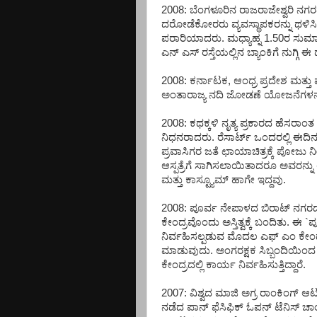
2008: ಬೆಂಗಳೂರಿನ ರಾಜರಾಜೇಶ್ವರಿ ನಗರದ
ದರೋಡೆಕೋರರು ವ್ಯವಸ್ಥಾಪಕರನ್ನು ಥಳಿ
ಪರಾರಿಯಾದರು. ಮಧ್ಯಾಹ್ನ 1.50ರ ಸು
ಎನ್ ಎಸ್ ರಸ್ತೆಯಲ್ಲಿನ ಬ್ಯಾಂಕಿಗೆ ನುಗ್ಗಿ ಈ
2008: ಕರ್ನಾಟಕ, ಆಂಧ್ರ ಪ್ರದೇಶ ಮತ್ತು
ಅಂತಾರಾಜ್ಯ ನದಿ ಜೋಡಣೆ ಯೋಜನೆಗಳನ್ನು ಕೈ
2008: ಕಥಕ್ಕಳಿ ನೃತ್ಯ ಪ್ರಕಾರದ ಹೆಸರ
ನಿಧನರಾದರು. ರೆಸಾರ್ಟ್ ಒಂದರಲ್ಲಿ ಈದಿನ ರ
ಪ್ರವಾಸಿಗರ ಜತೆ ಛಾಯಾಚಿತ್ರಕ್ಕೆ ಪೋಜು ನೀ
ಆಸ್ಪತ್ರೆಗೆ ಸಾಗಿಸಲಾಯಿತಾದರೂ ಅವರನ್
ಮತ್ತು ಕಾಸ್ಟ್ಯೂಮ್ ಹಾಗೇ ಇದ್ದವು.
2008: ಪೂರ್ವ ನೇಪಾಳದ ಬಿರಾಟ್ ನಗರದ
ಕೇಂದ್ರವೊಂದು ಅಸ್ತಿತ್ವಕ್ಕೆ ಬಂದಿತು.
ನಿರ್ವಹಿಸಲ್ಪಡುವ ಮೊದಲ ಎಫ್ ಎಂ ಕೇಂದ್ರ
ಮಾಡುವುದು. ಅಂಗರಕ್ಷಕ ಸಿಬ್ಬಂದಿಯಿಂದ
ಕೇಂದ್ರದಲ್ಲಿ ಕಾರ್ಯ ನಿರ್ವಹಿಸುತ್ತಿದ್ದಾರೆ.
2007: ವಿಶ್ವದ ಮಾಜಿ ಅಗ್ರ ರಾಂಕಿಂಗ್ ಆಟ
ನಡೆದ ಪಾನ್ ಫೆಸಿಫಿಕ್ ಓಪನ್ ಟೆನಿಸ್ ಚ