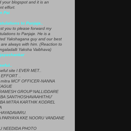
ed your blogspot and it is an
nt effort.
n Pai
tulations to Panjaje..
est you to please forward my
ulations to Panjaje. He is a
ted Yakshagana guy and our best
 are always with him. (Reaction to
ngaladalli Yaksha Vaibhava)
ijayashankar
seful..
seful site I EVER MET..
EFFORT ..
 mitra MCF OFFICER-NANNA
EAGUE
ARAMESH GROUP NALLIDDARE
BA SANTHOSHAVAAHITHU'
BA MITRA KARTHIK KODREL
A
HAYADAVARU.
 PARYAYA KKE NOORU VANDANE
U NEEDIDA PHOTO