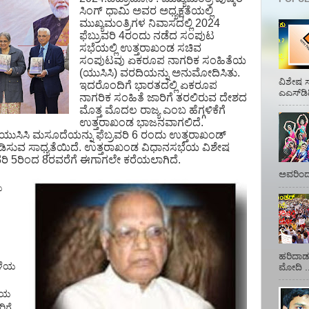
ಸಿಂಗ್ ಧಾಮಿ ಅವರ ಅಧ್ಯಕ್ಷತೆಯಲ್ಲಿ
ಮುಖ್ಯಮಂತ್ರಿಗಳ ನಿವಾಸದಲ್ಲಿ
2024
ಫೆಬ್ರುವರಿ 4ರಂದು
ನಡೆದ ಸಂಪುಟ
ಸಭೆಯಲ್ಲಿ ಉತ್ತರಾಖಂಡ ಸಚಿವ
ಸಂಪುಟವು ಏಕರೂಪ ನಾಗರಿಕ ಸಂಹಿತೆಯ
(ಯುಸಿಸಿ) ವರದಿಯನ್ನು ಅನುಮೋದಿಸಿ
ತು.
ವಿಶೇಷ ಸ
ಇದರೊಂದಿಗೆ ಭಾರತದಲ್ಲಿ ಏಕರೂಪ
ಎಎಸ್‌ಡಿ
ನಾಗರಿಕ ಸಂಹಿತೆ ಜಾರಿಗೆ ತರಲಿರುವ ದೇಶದ
ಮೊತ್ತ ಮೊದಲ ರಾಜ್ಯ ಎಂಬ ಹೆಗ್ಗಳಿಕೆಗೆ
ಉತ್ತರಾಖಂಡ ಭಾಜನವಾಗಲಿದೆ.
ಯುಸಿಸಿ ಮಸೂದೆಯನ್ನು ಫೆಬ್ರವರಿ
6
ರಂದು ಉತ್ತರಾಖಂಡ್
ಮಂಡಿಸುವ ಸಾಧ್ಯತೆಯಿದೆ. ಉತ್ತರಾಖಂಡ ವಿಧಾನಸಭೆಯ ವಿಶೇಷ
ವರಿ
5
ರಿಂದ 8ರವರೆಗೆ ಈಗಾಗಲೇ ಕರೆಯಲಾಗಿದೆ.
ಅವರಿಂದ 
ಪ
ಹರಿದಾಡು
ಹಳೆಯ
ಮೋದಿ ..
ಳೆಯ
ಿಗೆ