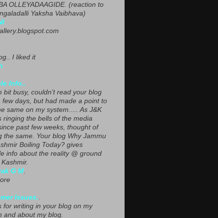
A OLLEYADAAGIDE. (reaction to
ngaladalli Yaksha Vaibhava)
NI
gallery.blogspot.com
g.. I liked it
h
le Info..
 bit busy, couldn’t read your blog
a few days, but had made a point to
he same on my system..... As J&K
s ringing the bells of the media
since past few weeks, thought of
g the same. Your blog Why Jammu
shmir Boiling Today? gives
le info about the reality @ ground
n Kashmir.
yak G M
,
ore
mer Issues.
.
 for writing in your blog on my
n and about my blog.