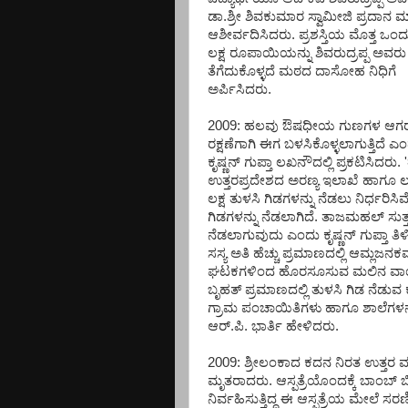
ಡಾ.ಶ್ರೀ ಶಿವಕುಮಾರ ಸ್ವಾಮೀಜಿ ಪ್ರದಾನ ಮ
ಆಶೀರ್ವದಿಸಿದರು. ಪ್ರಶಸ್ತಿಯ ಮೊತ್ತ ಒಂದ
ಲಕ್ಷ ರೂಪಾಯಿಯನ್ನು ಶಿವರುದ್ರಪ್ಪ ಅವರು
ತೆಗೆದುಕೊಳ್ಳದೆ ಮಠದ ದಾಸೋಹ ನಿಧಿಗೆ
ಅರ್ಪಿಸಿದರು.
2009: ಹಲವು ಔಷಧೀಯ ಗುಣಗಳ ಆಗರವಾಗಿ
ರಕ್ಷಣೆಗಾಗಿ ಈಗ ಬಳಸಿಕೊಳ್ಳಲಾಗುತ್ತಿದೆ 
ಕೃಷ್ಣನ್ ಗುಪ್ತಾ ಲಖನೌದಲ್ಲಿ ಪ್ರಕಟಿಸಿದರ
ಉತ್ತರಪ್ರದೇಶದ ಅರಣ್ಯ ಇಲಾಖೆ ಹಾಗೂ 
ಲಕ್ಷ ತುಳಸಿ ಗಿಡಗಳನ್ನು ನೆಡಲು ನಿರ್ಧರ
ಗಿಡಗಳನ್ನು ನೆಡಲಾಗಿದೆ. ತಾಜಮಹಲ್ ಸುತ್ತಲ
ನೆಡಲಾಗುವುದು ಎಂದು ಕೃಷ್ಣನ್ ಗುಪ್ತಾ ತಿಳ
ಸಸ್ಯ ಅತಿ ಹೆಚ್ಚು ಪ್ರಮಾಣದಲ್ಲಿ ಆಮ್ಲಜನಕ
ಘಟಕಗಳಿಂದ ಹೊರಸೂಸುವ ಮಲಿನ ವಾಯುವನ್ನ
ಬೃಹತ್ ಪ್ರಮಾಣದಲ್ಲಿ ತುಳಸಿ ಗಿಡ ನೆಡುವ
ಗ್ರಾಮ ಪಂಚಾಯಿತಿಗಳು ಹಾಗೂ ಶಾಲೆಗಳನ್ನ
ಆರ್.ಪಿ. ಭಾರ್ತಿ ಹೇಳಿದರು.
2009: ಶ್ರೀಲಂಕಾದ ಕದನ ನಿರತ ಉತ್ತರ ವನ್ನ
ಮೃತರಾದರು. ಆಸ್ಪತ್ರೆಯೊಂದಕ್ಕೆ ಬಾಂಬ್ ಬ
ನಿರ್ವಹಿಸುತ್ತಿದ್ದ ಈ ಆಸ್ಪತ್ರೆಯ ಮೇಲೆ ಸ