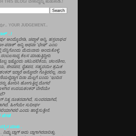
 THIS BLOG/ ಬೇಕಾದ್ದನ್ನು ಹುಡುಕಾಡಿ.!
ತೀರ್ಪು.. YOUR JUDGEMENT..
ಕ್' ..!
್ಪು ಅಂದ್ಕೊಬೇಡಿ, ಚಪ್ಪಾಳೆ ಅನ್ನಿ, ಹಸ್ತಲಾಘವ
'ಗೋ-ಪರಾಕ್' ಅನ್ನಿ ಅಥವಾ 'ಭೇಷ್' ಎಂಬ
್ಲಿ ಬೆನ್ನಿಗೊಂದು ಮೆದುಬಾರು ಅಂದುಕೊಳ್ಳಿ.
ನಂಬಲಸಾಧ್ಯ ಕೆಲಸ ಮಾಡುತ್ತಿದ್ದೀರಿ.
ಳಗೊಬ್ಬ ಇಷ್ಟೊಂದು ಚಟುವಟಿಕೆಯ, ಚಲನಶೀಲ,
, ಜೀವಪರ, ರೈತಪರ, ಸಹೃದಯೀ ಶ್ರಮಿಕ
್ ಇದ್ದಾರೆ ಅನ್ನೋದೇ ಗೊತ್ತಿರಲಿಲ್ಲ. ನಾನು
ಣಿಯಲ್ಲಿದ್ದಾಗ ದಿನಾ ಮೆಲ್ಲಗೆ ಬಂದು 'ಇಂದಿನ
ನ್ನು ತೋರಿಸಿ ಹೋಗುತ್ತಿದ್ದ ದೊಗಲೆ
ೊಳಗಿನ ಉದಯಶಂಕರ್ ಬೇರೆಯೇ
ದೆ?
ಲಾಗ್ ನಿತ್ಯ ನೂತನವಾಗಿದೆ, ಸುಂದರವಾಗಿದೆ,
ಾಗಿದೆ. ಹೀಗೆಯೇ ಸುದೀರ್ಘ
ಿಯಾಗಿರಲಿ ಎಂದು ಹಾರೈಸುತ್ತೇನೆ.
 ಹೆಗಡೆ
ಸ್ಸಿನ ಮಾತು .
ಾ... ನಿಮ್ಮ ಬ್ಲಾಗ್ ಅದು ಬ್ಲಾಗಾಗಿರಬಾದಿತ್ತು.