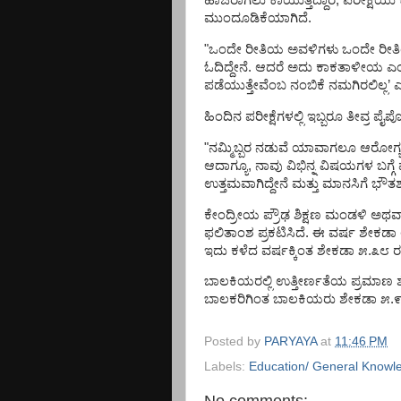
ಹಾಜರಾಗಲು
ಕಾಯುತ್ತಿದ್ದಾರೆ
,
ಪರೀಕ್ಷೆಯು
ಮುಂದೂಡಿಕೆಯಾಗಿದೆ
.
"
ಒಂದೇ
ರೀತಿಯ
ಅವಳಿಗಳು
ಒಂದೇ
ರೀ
ಓದಿದ್ದೇನೆ
.
ಆದರೆ
ಅದು
ಕಾಕತಾಳೀಯ
ಎ
ಪಡೆಯುತ್ತೇವೆಂಬ
ನಂಬಿಕೆ
ನಮಗಿರಲಿಲ್ಲ
’
ಹಿಂದಿನ
ಪರೀಕ್ಷೆಗಳಲ್ಲಿ
ಇಬ್ಬರೂ
ತೀವ್ರ
ಪೈಪ
"
ನಮ್ಮಿಬ್ಬರ
ನಡುವೆ
ಯಾವಾಗಲೂ
ಆರೋಗ್
ಆದಾಗ್ಯೂ
,
ನಾವು
ವಿಭಿನ್ನ
ವಿಷಯಗಳ
ಬಗ್ಗೆ
ಉತ್ತಮವಾಗಿದ್ದೇನೆ
ಮತ್ತು
ಮಾನಸಿಗೆ
ಭೌತಶಾ
ಕೇಂದ್ರೀಯ
ಪ್ರೌಢ
ಶಿಕ್ಷಣ
ಮಂಡಳಿ
ಅಥವ
ಫಲಿತಾಂಶ
ಪ್ರಕಟಿಸಿದೆ
.
ಈ
ವರ್ಷ
ಶೇಕಡಾ
ಇದು
ಕಳೆದ
ವರ್ಷಕ್ಕಿಂತ
ಶೇಕಡಾ
೫
.
೩೮
ರ
ಬಾಲಕಿಯರಲ್ಲಿ
ಉತ್ತೀರ್ಣತೆಯ
ಪ್ರಮಾಣ
ಬಾಲಕರಿಗಿಂತ
ಬಾಲಕಿಯರು
ಶೇಕಡಾ
೫
.
Posted by
PARYAYA
at
11:46 PM
Labels:
Education/ General Knowl
No comments: