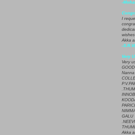
-Moha
Congra
I requ
congrat
dedica
wishes
Akka a
-S.R.V
Very U
Very u
GOOD 
Nanna
COLL
P.V.P
.THUM
INNOB
KOOD
PARIC
NIMMA
GALU
.NEEV
THUMB
Akka a