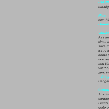
-HARI
harini
Nice..
nice blo
-Amrit
Valuab
As I am
since 
save t
issue i
doors 
readin
and Ka
valuab
zero i
- Vina
Bangal
Consu
Thanks
cartoo
I keep
quite o