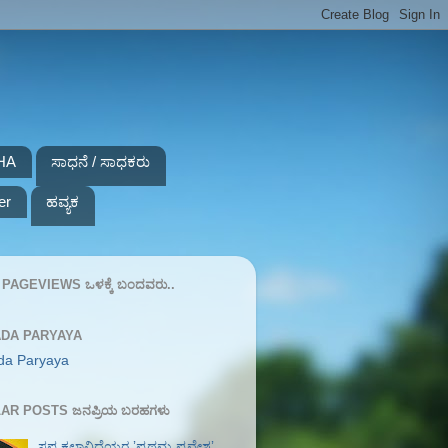
HA
ಸಾಧನೆ / ಸಾಧಕರು
er
ಹವ್ಯಕ
PAGEVIEWS ಒಳಕ್ಕೆ ಬಂದವರು..
DA PARYAYA
da Paryaya
AR POSTS ಜನಪ್ರಿಯ ಬರಹಗಳು
ಸಪ್ತ ಕಲಾವಿದೆಯರ ʼಪ್ರಥಮ ಪ್ರವೇಶʼ