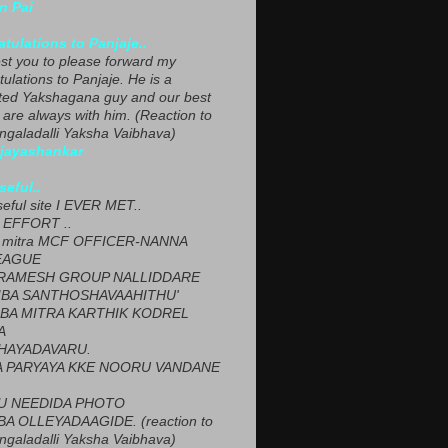
n Pai
tulations to Panjaje..
est you to please forward my
ulations to Panjaje. He is a
ted Yakshagana guy and our best
 are always with him. (Reaction to
ngaladalli Yaksha Vaibhava)
ijayashankar
seful..
seful site I EVER MET..
EFFORT ..
 mitra MCF OFFICER-NANNA
EAGUE
ARAMESH GROUP NALLIDDARE
BA SANTHOSHAVAAHITHU'
BA MITRA KARTHIK KODREL
A
HAYADAVARU.
 PARYAYA KKE NOORU VANDANE
U NEEDIDA PHOTO
A OLLEYADAAGIDE. (reaction to
ngaladalli Yaksha Vaibhava)