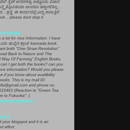
ವೆಬ್ ಸೈಟ್ ಆಗಬೇಕಿತ್ತು.ಅಷ್ಟೊಂದು ವಿಚಾರ
ಎನ್ಸೈಕ್ಲೋಪಿಡಿಯಾ ಅಂದರೂ ತಪ್ಪಾಗಲಿಕಿಲ್ಲ...
ಮ , ಶ್ರದ್ಧೆ, ಈ ಕಾರ್ಯದಲ್ಲಿ ಎದ್ದು ಕಾಣುತ್ತಿದೆ.
ck... please dont stop it
nformation.
.
a lot for nice Information. I have
ಂದು ಹುಲ್ಲಿನ ಕ್ರಾಂತಿ' kannada book.
want both "One-Straw Revolution"
oad Back to Nature and The
l Way Of Farming" English Books.
can I get both the books? can you
ore information? Would you please
e if you know about availibility
ooks. This is my mail ID:
lla@gmail.com and phone no.
15493 (Reaction to "Green Tea
 to Fukuoka": )
rswamy (ಕುಕೂಊ..)
ent..1
ed your blogspot and it is an
nt effort.