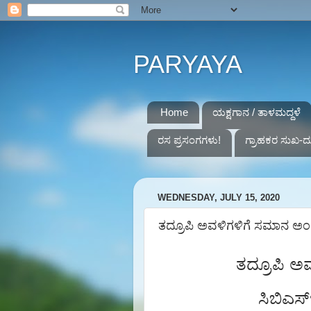
PARYAYA
Home
ಯಕ್ಷಗಾನ / ತಾಳಮದ್ದಳೆ
ರಸ ಪ್ರಸಂಗಗಳು!
ಗ್ರಾಹಕರ ಸುಖ-ದ
WEDNESDAY, JULY 15, 2020
ತದ್ರೂಪಿ ಅವಳಿಗಳಿಗೆ ಸಮಾನ ಅಂ
ತದ್ರೂಪಿ
ಅವ
ಸಿಬಿಎಸ್