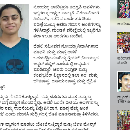
ನೋಯ್ಡಾ
:
ಅವರಿಬ್ಬರೂ
ತದ್ರೂಪಿ
ಅವಳಿಗಳು
.
ಇಬ್ಬರಲ್ಲೂ
ಅಧ್ಭುತ
ಸಾಮ್ಯತೆ
.
ವಿಶೇಷವೆಂದರೆ
ಸಿಬಿಎಸ್
ಇ
ನಡೆಸಿದ
೧೨ನೇ
ತರಗತಿಯ
ಅವರಿಂದ 
ಪರೀಕ್ಷೆಯಲ್ಲೂ
ಅವರು
ಸಮಾನ
ಅಂಕಗಳನ್ನು
ಗಳಿಸಿದ್ದಾರೆ
.
ಮಂಡಳಿ
ಪರೀಕ್ಷೆಯಲ್ಲಿ
ಇಬ್ಬರಿಗೂ
ತಲಾ
೯೮
.
೫
ಅಂಕಗಳು
ಬಂದಿವೆ
.
ದೆಹಲಿ
ಸಮೀಪದ
ನೋಯ್ಡಾ
ನಿವಾಸಿಗಳಾದ
ಮಾನಸಿ
ಮತ್ತು
ಮಾನ್ಯ
ಅವಳಿ
ಒಡಹುಟ್ಟಿದವರಾಗಿದ್ದು
ಗ್ರೇಟರ್
ನೋಯ್ಡಾದ
ಹರಿದಾಡು
ಮೋದಿ ..
ಆಸ್ಟರ್
ಪಬ್ಲಿಕ್
ಶಾಲೆಯಲ್ಲಿ
ಅಧ್ಯಯನ
ಮಾಡಿದ್ದಾರೆ
.
ಅವರು
ಇಂಗ್ಲಿಷ್
ಮತ್ತು
ಕಂಪ್ಯೂಟರ್
ವಿಜ್ಞಾನದಲ್ಲಿ
ತಲಾ
೯೮
,
ಮತ್ತು
ಭೌತಶಾಸ್ತ್ರ
,
ರಸಾಯನಶಾಸ್ತ್ರ
ಮತ್ತು
ದೈಹಿಕ
ದಾರೆ
.
್ಮನ್ನು
ನೆನಪಿಸಿಕೊಳ್ಳುತ್ತಾರೆ
.
ನಮ್ಮ
ಹೆಸರುಗಳು
ಮಾತ್ರ
ನಮ್ಮನ್ನು
ಗ್ರ್ಯಾಂ
1987ರಲ್ಲ
ೆ
ಬಗ್ಗೆ
ವಿಶ್ವಾಸ
ಹೊಂದಿದ್ದೆವು
.
ಆದರೆ
ಒಂದೇ
ರೀತಿಯ
ಅಂಕಗಳನ್ನು
ತರ
ನಮ್ಮ
ಸಾಧನೆಯನ್ನು
ವಿಶ್ಲೇಷಿಸಿದಾಗ
,
ಮಾನ್ಯ
ಹೆಚ್ಚು
ಅಂಕ
ೆವು
’
ಎಂದು
ಮಾನಸಿ
ಸುದ್ದಿ
ಸಂಸ್ಥೆ
ಜೊತೆ
ಮಾತನಾಡುತ್ತಾ
ತಿಳಿಸಿದರು
.
ಗ್
ವ್ಯಾಸಂಗ
ಮಾಡಲು
ಯೋಜಿಸುತ್ತಿದ್ದಾರೆ
ಮತ್ತು
ಜೆಇಇ
ಮೇನ್ಸ್
ಗೆ