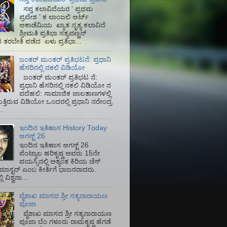
ಸಪ್ತ ಕಲಾವಿದೆಯರ ʼ ಪ್ರಥಮ
ಪ್ರವೇಶ ʼ ಕ ಲಾಂಜಲಿ ಆರ್ಟ್
ಅಕಾಡೆಮಿಯ‌ ಖ್ಯಾತ ನೃತ್ಯ ಕಲಾವಿದೆ
ಶ್ರೀಮತಿ ಪ್ರತಿಭಾ ಸತ್ಯವಣ್ಣನ್
ತರಬೇತಿ ಪಡೆದ ಏಳು ಪ್ರತಿಭಾ...
ಜಂತರ್ ಮಂತರ್ ಪ್ರತಿಭಟನೆ: ಪ್ರಧಾನಿ
ಹೆಸರಿನಲ್ಲಿ ನಕಲಿ ವಿಡಿಯೋ
ಜಂತರ್ ಮಂತರ್ ಪ್ರತಿಭಟ ನೆ:
ಪ್ರಧಾನಿ ಹೆಸರಿನಲ್ಲಿ ನಕಲಿ ವಿಡಿಯೋ ನ
ವದೆಹಲಿ: ಸಾಮಾಜಿಕ ಜಾಲತಾಣಗಳಲ್ಲಿ
ತ್ತಿರುವ ವಿಡಿಯೋ ಒಂದರಲ್ಲಿ ಪ್ರಧಾನಿ ನರೇಂದ್ರ
.
ಇಂದಿನ ಇತಿಹಾಸ History Today
ಆಗಸ್ಟ್ 26
ಇಂದಿನ ಇತಿಹಾಸ ಆಗಸ್ಟ್ 26
ಪೆಂಟ್ಯಾಲ ಹರಿಕೃಷ್ಣ ಅವರು 15ನೇ
ವಯಸ್ಸಿನಲ್ಲಿ ಅತ್ಯಂತ ಕಿರಿಯ ಚೆಸ್
ಡ್ ಮಾಸ್ಟರ್ ಎಂಬ ಕೀರ್ತಿಗೆ ಭಾಜನರಾದರು.
ಿ ವಿಶ್ವನಾ...
ವೈಶಾಖ ಮಾಸದ ಶ್ರೀ ಸತ್ಯನಾರಾಯಣ
ಪೂಜಾ
ವೈಶಾಖ ಮಾಸದ ಶ್ರೀ ಸತ್ಯನಾರಾಯಣ
ಪೂಜಾ ಬೆಂ ಗಳೂರು ರಾಮಕೃಷ್ಣ ಹೆಗಡೆ