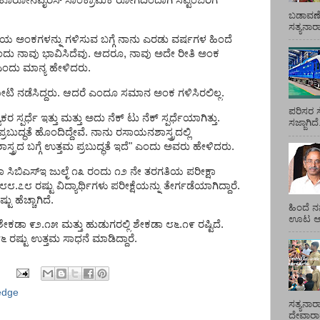
ಕೊರೋನವೈರಸ್
ಸಾಂಕ್ರಾಮಿಕ
ರೋಗದಿಂದಾಗಿ
ಸೆಪ್ಟೆಂಬರಿಗೆ
ಬಡಾವಣೆ
ಸತ್ಯನಾ
ತಿಯ
ಅಂಕಗಳನ್ನು
ಗಳಿಸುವ
ಬಗ್ಗೆ
ನಾನು
ಎರಡು
ವರ್ಷಗಳ
ಹಿಂದೆ
ಂದು
ನಾವು
ಭಾವಿಸಿದೆವು
.
ಆದರೂ
,
ನಾವು
ಅದೇ
ರೀತಿ
ಅಂಕ
ಎಂದು
ಮಾನ್ಯ
ಹೇಳಿದರು
.
ೋಟಿ
ನಡೆಸಿದ್ದರು
.
ಆದರೆ
ಎಂದೂ
ಸಮಾನ
ಅಂಕ
ಗಳಿಸಿರಲಿಲ್ಲ
.
ಪರಿಸರ ಸ
ಯಕರ
ಸ್ಪರ್ಧೆ
ಇತ್ತು
ಮತ್ತು
ಅದು
ನೆಕ್
ಟು
ನೆಕ್
ಸ್ಪರ್ಧೆಯಾಗಿತ್ತು
.
ಸಜ್ಜಾಗಿದ
ಪ್ರಬುದ್ಧತೆ
ಹೊಂದಿದ್ದೇವೆ
.
ನಾನು
ರಸಾಯನಶಾಸ್ತ್ರದಲ್ಲಿ
ಸ್ತ್ರದ
ಬಗ್ಗೆ
ಉತ್ತಮ
ಪ್ರಬುದ್ಧತೆ
ಇದೆ
"
ಎಂದು
ಅವರು
ಹೇಳಿದರು
.
ಾ
ಸಿಬಿಎಸ್
ಇ
ಜುಲೈ
೧೩
ರಂದು
೧೨
ನೇ
ತರಗತಿಯ
ಪರೀಕ್ಷಾ
೮೮
.
೭೮
ರಷ್ಟು
ವಿದ್ಯಾರ್ಥಿಗಳು
ಪರೀಕ್ಷೆಯನ್ನು
ತೇರ್ಗಡೆಯಾಗಿದ್ದಾರೆ
.
ಷ್ಟು
ಹೆಚ್ಚಾಗಿದೆ
.
ಹಿಂದೆ ನ
ಊಟ ಆಯ್
ಶೇಕಡಾ
೯೨
.
೧೫
ಮತ್ತು
ಹುಡುಗರಲ್ಲಿ
ಶೇಕಡಾ
೮೬
.
೧೯
ರಷ್ಟಿದೆ
.
೯೬
ರಷ್ಟು
ಉತ್ತಮ
ಸಾಧನೆ
ಮಾಡಿದ್ದಾರೆ
.
edge
ಸತ್ಯನಾರ
ದೇವಾರಾಧ