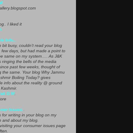
NI
gallery.blogspot.com
g.. I liked it
h
le Info..
 bit busy, couldn’t read your blog
a few days, but had made a point to
he same on my system..... As J&K
s ringing the bells of the media
since past few weeks, thought of
g the same. Your blog Why Jammu
shmir Boiling Today? gives
le info about the reality @ ground
n Kashmir.
yak G M
,
ore
mer Issues.
.
 for writing in your blog on my
n and about my blog.
 visiting your consumer issues page
ften.