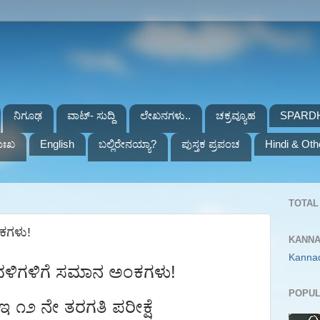
ನಿಗೂಢ
ವಾಟ್- ಸುದ್ದಿ
ಲೇಖನಗಳು..
ಚಕ್ರವ್ಯೂಹ
SPARD
ುಃಖ
English
ಬಲ್ಲಿರೇನಯ್ಯಾ?
ಪುಸ್ತಕ ಪ್ರಪಂಚ
Hindi & Oth
TOTAL 
ಕಗಳು!
KANNA
Kanna
!
ಳಿಗಳಿಗೆ
ಸಮಾನ
ಅಂಕಗಳು
POPUL
ಇ
೧೨
ನೇ
ತರಗತಿ
ಪರೀಕ್ಷೆ