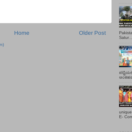
Home
Older Post
Pakist
Satur..
m)
ಪಟ್ಟಿಯಲ
ಅಂತಹವರ
unique
E- Com