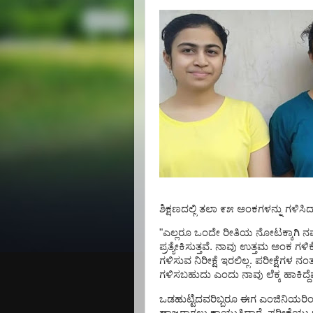
ಶಿಕ್ಷಣದಲ್ಲಿ
ತಲಾ
೯೫
ಅಂಕಗಳನ್ನು
ಗಳಿಸಿದ್
"
ಎಲ್ಲರೂ
ಒಂದೇ
ರೀತಿಯ
ನೋಟಕ್ಕಾಗಿ
ನಮ
ಪ್ರತ್ಯೇಕಿಸುತ್ತವೆ
.
ನಾವು
ಉತ್ತಮ
ಅಂಕ
ಗಳಿಕ
ಗಳಿಸುವ
ನಿರೀಕ್ಷೆ
ಇರಲಿಲ್ಲ
.
ಪರೀಕ್ಷೆಗಳ
ನಂ
ಗಳಿಸಬಹುದು
ಎಂದು
ನಾವು
ಲೆಕ್ಕ
ಹಾಕಿದ್ದ
ಒಡಹುಟ್ಟಿದವರಿಬ್ಬರೂ
ಈಗ
ಎಂಜಿನಿಯರಿಂ