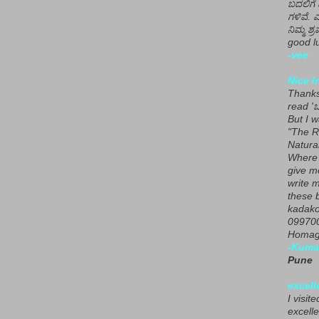
ಬದಲಿಗೆ 
ಗಳಿವೆ. 
ನಿಮ್ಮ ಶ್ರ
good lu
-vee
Nice I
Thanks 
read 'ಒ
But I 
"The R
Natura
Where 
give m
write m
these b
kadako
099700
Homage
-Kuma
Pune
excell
I visit
excelle