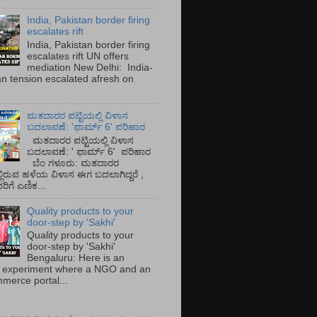
India, Pakistan border firing
escalates rift
India, Pakistan border firing
escalates rift UN offers
mediation New Delhi: India-
an tension escalated afresh on
.
ಮತದಾರರ ಪಟ್ಟಿಯಲ್ಲಿ ವಿಳಾಸ
ಬದಲಾವಣೆ: 'ಫಾರ್ಮ್ 6' ಪರಿಹಾರ
ಮತದಾರರ ಪಟ್ಟಿಯಲ್ಲಿ ವಿಳಾಸ
ಬದಲಾವಣೆ: ' ಫಾರ್ಮ್ 6' ಪರಿಹಾರ
ಬೆಂ ಗಳೂರು: ಮತದಾರರ
್ಲಿರುವ ಹಳೆಯ ವಿಳಾಸ ಈಗ ಬದಲಾಗಿದ್ದರೆ ,
ಿಗೆ ಎಣಿಕ...
Quality products to your
door-step by 'Sakhi'
Quality products to your
door-step by 'Sakhi'
Bengaluru: Here is an
 experiment where a NGO and an
merce portal...