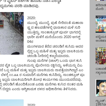
್ -
5
ಫೈಟರ್ ಜೆಟ್‌ಗಳ ಹಾರಾಟ ನಡೆಸಿ ಪರಿಸ್ಥಿತಿ
ಹರಿದಾಡು
ಾಧ್ಯಮಗಳು ವರದಿ ಮಾಡಿ
ದವು.
ಮೋದಿ ..
2020:
ಮುಂಬೈ:
ಮುಂಬೈ
,
ಪುಣೆ
ಸೇರಿದಂತೆ
ಮಹಾರಾ
ಷ್ಟ್ರದ
ಹಲವಡೆಗಳಲ್ಲಿ
ಧಾರಾಕಾರ
ಮಳೆ
ಸುರಿ
ಯುತ್ತಿದ್ದು
,
ಸಾಂತಾಕ್ರೂಜ್
ಪೂರ್ವ
ಭಾಗದಲ್ಲಿ
ಭಾರೀ
ಮಳೆಗೆ
ಮನೆಯೊಂದು
2020
ಆಗಸ್ಟ್
ಪಟ್ಟಿಯಲ
ಅಂತಹವರ
04ರ
ಮಂಗಳವಾರ
ತೆರೆದ
ಚರಂಡಿಗೆ
ಕುಸಿದು
ಅದರ
ಲ್ಲಿದ್ದ
ಒಬ್ಬ
ಮಹಿಳೆ
ಮತ್ತು
ಇಬ್ಬರು
ಬಾಲಕಿಯರು
ಚರಂಡಿ
ನೀರಿನಲ್ಲಿ
ಕಣ್ಮರೆಯಾದರು.
ಗುಂಪು
ಮನೆಗಳ
(
ಚಾಲ್
)
ಒಂದು
ಭಾಗ
ಕುಸಿ
ವರ
ಪೈಕಿ
ಒಬ್ಬ
ಬಾಲಕಿಯನ್ನು
ಪೊಲೀಸರು
ರಕ್ಷಿಸಿದ್ದು
,
ಆಕೆಯನ್ನು
ವಿಎ
ಬಡಾವಣೆ
ರೆ
ಒಬ್ಬ
ಮಹಿಳೆ
ಮತ್ತು
ಇಬ್ಬರು
ಬಾಲಕಿಯರು
ನಾಪತ್ತೆಯಾಗಿದ್ದಾರೆ
ಎಂ
ಸತ್ಯನಾ
.
ಬೆಳಗ್ಗೆ
೧೧
.
೩೩
ರ
ಸುಮಾರಿಗೆ
ಮನೆಗಳು
ಕುಸಿದಿದ್ದು
,
ಸಾಂತಕ್ರೂಜ್
ಪೂ
ು
ಇಬ್ಬರು
ಬಾಲಕಿಯರಿಗಾಗಿ
ಶೋಧ
ಕಾರ್ಯಗಳು
ಮುಂದುವರೆದವು.
ಲಿ
ಚರಂಡಿಗೆ
ಹೊಂದಿಕೊಂಡ
ಎರಡು
ಮನೆಗಳು
ಕುಸಿದ
ನಂತರ
ಮಹಿ
ೆ
ಬಿದ್ದರು
ಎಂದು
ಅಗ್ನಿಶಾಮಕ
ದಳದ
ಅಧಿಕಾರಿಗಳು
ತಿಳಿಸಿದರು.
ಗ್ರ್ಯಾಂ
1987ರಲ್ಲ
2020: