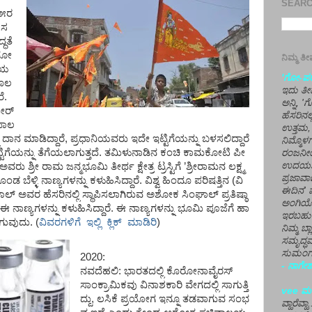
SEARCH
೫ರ
ಸ
ದ್ಧತೆ
ಮೋ
ನಿಮ್ಮ 
ಳಿಯ
'ಗೋ-ಪರಾ
ೂಲ
ಇದು ತೀರ
ರೆ
.
ಅನ್ನಿ, 
ೀರ್
ಹೆಸರಿನಲ
ಾಲ
ಉತ್ತಮ, 
ದಾನ
ಮಾಡಿದ್ದಾರೆ
,
ಪ್ರಧಾನಿಯವರು
ಇದೇ
ಇಟ್ಟಿಗೆಯನ್ನು
ಬಳಸಲಿದ್ದಾರೆ
ನಿಮ್ಮೊ
ಟಿಗೆಯನ್ನು
ತೆಗೆಯಲಾಗುತ್ತದೆ
.
ತಮಿಳುನಾಡಿನ
ಕಂಚಿ
ಕಾಮಕೋಟಿ
ಪೀ
ರಂಜನೀಯ
ಉದಯಶಂಕರ
ಅವರು
ಶ್ರೀ
ರಾಮ
ಜನ್ಮಭೂಮಿ
ತೀರ್ಥ
ಕ್ಷೇತ್ರ
ಟ್ರಸ್ಟಿಗೆ
’
ಶ್ರೀರಾಮನ
ಲಕ್ಷ್ಮ
ಪ್ರಜಾವಾ
ೊಂಡ
ಬೆಳ್ಳಿ
ನಾಣ್ಯಗಳನ್ನು
ಕಳುಹಿಸಿದ್ದಾರೆ
.
ವಿಶ್ವ
ಹಿಂದೂ
ಪರಿಷತ್ತಿನ
(
ವಿ
ಈದಿನ' ವ
ಾಲ್
ಅವರ
ಹೆಸರಿನಲ್ಲಿ
ಸ್ಥಾಪಿಸಲಾಗಿರುವ
ಅಶೋಕ
ಸಿಂಘಾಲ್
ಪ್ರತಿಷ್ಠಾ
ಅಂಗಿಯ
ಈ
ನಾಣ್ಯಗಳನ್ನು
ಕಳುಹಿಸಿದ್ದಾರೆ
.
ಈ
ನಾಣ್ಯಗಳನ್ನು
ಭೂಮಿ
ಪೂಜೆಗೆ
ಹಾ
ಇರಬಹು
ಗುವುದು
.
(
ವಿವರಗಳಿಗೆ ಇಲ್ಲಿ ಕ್ಲಿಕ್ ಮಾಡಿರಿ
)
ನಿಮ್ಮ ಬ್
ಸಮೃದ್ಧವ
ಸುಮಂಗಲ
2020:
- ನಾಗೇಶ
ನವದೆಹಲಿ:
ಭಾರತದಲ್ಲಿ
ಕೊರೋನಾವೈರಸ್
ಸಾಂಕ್ರಾಮಿಕವು
ವಿನಾಶಕಾರಿ
ವೇಗದಲ್ಲಿ
ಸಾಗುತ್ತಿ
vee ಮನ
ದ್ದು
,
ಲಸಿಕೆ
ಪ್ರಯೋಗ
ಇನ್ನೂ
ತಡವಾಗುವ
ಸಂಭ
ವ್ಹಾರೆವ್ಹ