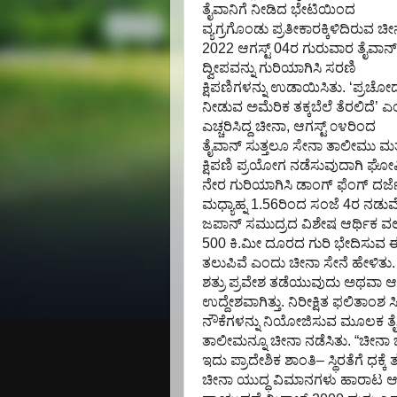
ತೈವಾ
ನಿಗೆ
ನೀಡಿದ ಭೇಟಿಯಿಂದ
ವ್ಯಗ್ರಗೊಂಡು ಪ್ರತೀಕಾರಕ್ಕಿಳಿದಿರುವ ಚ
2022
ಆಗಸ್ಟ್‌ 04ರ
ಗುರುವಾರ ತೈವಾನ್‌
ದ್ವೀಪ
ವನ್ನು
ಗುರಿಯಾಗಿಸಿ ಸರಣಿ
ಕ್ಷಿಪಣಿಗಳನ್ನು ಉಡಾಯಿಸಿ
ತು.
‘
ಪ್ರಚೋದ
ನೀಡುವ ಅಮೆರಿಕ ತಕ್ಕಬೆಲೆ ತೆರಲಿದೆ’ 
ಎಚ್ಚರಿಸಿದ್ದ ಚೀನಾ
,
ಆಗಸ್ಟ್‌ ೦೪ರಿಂದ
ತೈವಾನ್‌ ಸುತ್ತಲೂ ಸೇನಾ ತಾಲೀಮು ಮತ್
ಕ್ಷಿಪಣಿ ಪ್ರಯೋಗ ನಡೆಸುವುದಾಗಿ ಘೋಷಿಸ
ನೇರ ಗುರಿಯಾಗಿಸಿ
ಡಾಂಗ್‌ ಫೆಂಗ್‌ ದರ
ಮಧ್ಯಾಹ್ನ
1.56
ರಿಂದ ಸಂಜೆ
4
ರ ನಡುವೆ
ಜಪಾನ್‌ ಸಮುದ್ರದ ವಿಶೇಷ ಆರ್ಥಿಕ ವಲ
500
ಕಿ.ಮೀ ದೂರದ ಗುರಿ ಭೇದಿಸುವ ಈ 
ತಲುಪಿವೆ ಎಂದು ಚೀನಾ ಸೇನೆ ಹೇಳಿ
ತು
ಶತ್ರು ಪ್ರವೇಶ ತಡೆಯುವುದು ಅಥವಾ 
ಉದ್ದೇಶವಾಗಿತ್ತು. ನಿರೀಕ್ಷಿತ ಫಲಿತಾಂಶ ಸ
ನೌಕೆಗಳನ್ನು ನಿಯೋಜಿಸುವ ಮೂಲಕ ತೈವಾ
ತಾಲೀಮನ್ನೂ ಚೀನಾ ನಡೆ
ಸಿತು. “
ಚೀನಾ
ಇದು ಪ್ರಾದೇಶಿಕ ಶಾಂತಿ– ಸ್ಥಿರತೆಗೆ ಧಕ್
ಚೀನಾ ಯುದ್ಧ ವಿಮಾನಗಳು ಹಾರಾಟ ಆರಂ