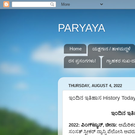
PARYAYA
Home
ಯಕ್ಷಗಾನ / ತಾಳಮದ್ದಳೆ
ರಸ ಪ್ರಸಂಗಗಳು!
ಗ್ರಾಹಕರ ಸುಖ-ದ
THURSDAY, AUGUST 4, 2022
ಇಂದಿನ ಇತಿಹಾಸ History Today 
ಇಂದಿನ ಇತಿ
ಪಿಂಗ್‌ಟ್ಯಾನ್‌
,
ಚೀನಾ:
ಅಮೆರಿಕ
2022:
ಸಂಸತ್‌ ಸ್ಪೀಕರ್‌ ನ್ಯಾನ್ಸಿ ಪೆಲೋಸಿ ಅವರ