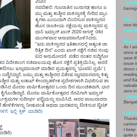
2020:
-HARI
ನವದೆಹಲಿ:
ಗುಜರಾತಿನ
ಜುನಾಗಢ
ಹಾಗೂ
ಜ
harini
ಮ್ಮು
ಮತ್ತು
ಕಾಶ್ಮೀರ
ಪಾಕಿಸ್ತಾನಕ್ಕೆ
ಸೇರಿದ
ಪ್ರಾಂ
Nice..
ತ್ಯಗಳು
ಎಂಬುದಾಗಿ
ಬಿಂಬಿಸುವ
ಪಾಕಿಸ್ತಾನದ
nice blo
ಹೊಸ
ರಾಜಕೀಯ
ನಕ್ಷೆಯನ್ನು
ಪಾಕಿಸ್ತಾನದ
ಪ್ರ
-Amrit
ಧಾನಿ
ಇಮ್ರಾನ್
ಖಾನ್
2020
ಆಗಸ್ಟ್ 04ರ
ಮಂಗಳವಾರ
ಅನಾವರಣಗೊಳಿಸಿದರು
.
Valuab
"
ಇದು
ಪಾಕಿಸ್ತಾನದ
ಇತಿಹಾಸದಲ್ಲಿ
ಅತ್ಯಂತ
ಚಾ
As I am
ರಿತ್ರಿಕ
ದಿನ
"
ಎಂದು
ಖಾನ್
ನಕ್ಷೆಗೆ
ಸಚಿವ
ಸಂಪು
since 
ಟದ
ಅನುಮೋದನೆ
ಪಡೆದ
ನಂತರ
ಸುದ್ದಿಗೋ
save t
ತದ
ವಿದೇಶಾಂಗ
ಸಚಿವಾಲಯವು
ಹೊಸ
ನಕ್ಷೆಗೆ
ಪ್ರತಿಕ್ರಿಯಿಸಿಲ್ಲ
.
ಆದರೆ
issue i
್ರಕಟಿಸಲು
ಇಸ್ಲಾಮಾಬಾದ್
ಮಾಡಿದ
ಪ್ರಯತ್ನವನ್ನು
’
ಭೂಪಟ
ಭ್ರಮೆ
’
(
doors 
readin
ು
ಬಣ್ಣಿಸಿದ್ದಾರೆ
.
ಜಮ್ಮು
ಮತ್ತು
ಕಾಶ್ಮೀರದ
ವಿಶೇಷ
ಸ್ಥಾನಮಾನವನ್ನು
ಕಿತ್ತು
and Ka
ಾಶ್ಮೀರ
ಮತ್ತು
ಲಡಾಖ್
ಕೇಂದ್ರಾಡಳೀತ
ಪ್ರದೇಶಗಳಾಗಿ
ವಿಭಜಿಸುವ
ಶಾ
valuab
ಡಿಸಿದ
ಮೊದಲ
ವಾರ್ಷಿಕೋತ್ಸವದ
ಒಂದು
ದಿನ
ಮುಂಚಿತವಾಗಿ
,
ಭಾರ
zero i
ಕೈಗೊಂಡಿದ್ದಾರೆ
.
ಮೊದಲ
ವಾರ್ಷಿಕೋತ್ಸವದ
ನೆನಪಿಗಾಗಿ
ಇಮ್ರಾನ್
- Vina
್ಯಕ್ರಮಗಳ
ಸುದೀರ್ಘ
ಪಟ್ಟಿಯನ್ನು
ರೂಪಿಸಿದೆ
,
ಅದರ
ಪಾಲುದಾರರಾ
Bangal
ೆ
ಹೇಳಿಕೆಗಳನ್ನು
ನೀಡುವಂತೆ
ಅಥವಾ
ಭಾರತವನ್ನು
ಟೀಕಿಸುವ
ಟ್ವೀಟ್
ಿಗೆ ಇಲ್ಲಿ ಕ್ಲಿಕ್ ಮಾಡಿರಿ)
Consu
Thanks
cartoo
ಟ್
I keep
ಾಡಿರಿ
)
quite o