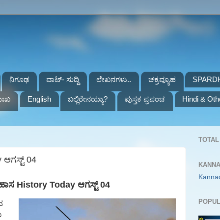
ನಿಗೂಢ
ವಾಟ್- ಸುದ್ದಿ
ಲೇಖನಗಳು..
ಚಕ್ರವ್ಯೂಹ
SPARD
ುಃಖ
English
ಬಲ್ಲಿರೇನಯ್ಯಾ?
ಪುಸ್ತಕ ಪ್ರಪಂಚ
Hindi & Oth
TOTAL 
ಆಗಸ್ಟ್‌ 04
KANNA
Kanna
ಹಾಸ History Today ಆಗಸ್ಟ್‌ 04
POPUL
ದ
ು