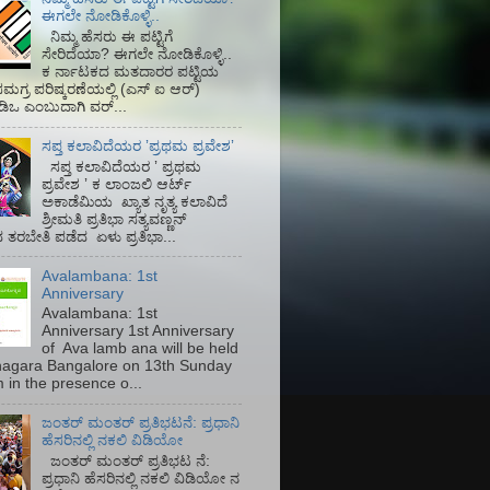
ಈಗಲೇ ನೋಡಿಕೊಳ್ಳಿ..
ನಿಮ್ಮ ಹೆಸರು ಈ ಪಟ್ಟಿಗೆ
ಸೇರಿದೆಯಾ? ಈಗಲೇ ನೋಡಿಕೊಳ್ಳಿ..
ಕ ರ್ನಾಟಕದ ಮತದಾರರ ಪಟ್ಟಿಯ
ಮಗ್ರ ಪರಿಷ್ಕರಣೆಯಲ್ಲಿ (ಎಸ್‌ ಐ ಆರ್)‌
ಡಿಒ ಎಂಬುದಾಗಿ ವರ್...
ಸಪ್ತ ಕಲಾವಿದೆಯರ ʼಪ್ರಥಮ ಪ್ರವೇಶʼ
ಸಪ್ತ ಕಲಾವಿದೆಯರ ʼ ಪ್ರಥಮ
ಪ್ರವೇಶ ʼ ಕ ಲಾಂಜಲಿ ಆರ್ಟ್
ಅಕಾಡೆಮಿಯ‌ ಖ್ಯಾತ ನೃತ್ಯ ಕಲಾವಿದೆ
ಶ್ರೀಮತಿ ಪ್ರತಿಭಾ ಸತ್ಯವಣ್ಣನ್
ತರಬೇತಿ ಪಡೆದ ಏಳು ಪ್ರತಿಭಾ...
Avalambana: 1st
Anniversary
Avalambana: 1st
Anniversary 1st Anniversary
of Ava lamb ana will be held
inagara Bangalore on 13th Sunday
 in the presence o...
ಜಂತರ್ ಮಂತರ್ ಪ್ರತಿಭಟನೆ: ಪ್ರಧಾನಿ
ಹೆಸರಿನಲ್ಲಿ ನಕಲಿ ವಿಡಿಯೋ
ಜಂತರ್ ಮಂತರ್ ಪ್ರತಿಭಟ ನೆ:
ಪ್ರಧಾನಿ ಹೆಸರಿನಲ್ಲಿ ನಕಲಿ ವಿಡಿಯೋ ನ