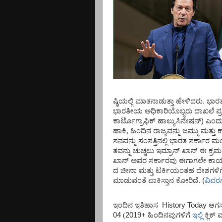
ಷ್ಠಿಯಲ್ಲಿ
ಮಾತನಾಡುತ್ತಾ
ಹೇಳಿದರು
.
ಭಾರ
ಭಾರತೀಯ
ಅಧಿಕಾರಿಯೊಬ್ಬರು
ದಾಖಲೆ
ಪ
ಕಾರ್ಟೊಗ್ರಾಫಿಕ್
ಹಾಲ್ಯುಸಿನೇಷನ್
)
ಎಂದ
ಹಾಕಿ
,
ಹಿಂದಿನ
ರಾಜ್ಯವನ್ನು
ಜಮ್ಮು
ಮತ್ತು
ಕ
ಸನವನ್ನು
ಸಂಸತ್ತಿನಲ್ಲಿ
ಭಾರತ
ಸರ್ಕಾರ
ಮಂ
ತವನ್ನು
ಚುಚ್ಚಲು
ಇಮ್ರಾನ್
ಖಾನ್
ಈ
ಕ್ರಮ
ಖಾನ್
ಅವರ
ಸರ್ಕಾರವು
ಈಗಾಗಲೇ
ಕಾರ
ದ
ಚೀನಾ
ಮತ್ತು
ಟರ್ಕಿಯಂತಹ
ದೇಶಗಳಿಗ
ಮಾಡುವಂತೆ
ಪಾಕಿಸ್ತಾನ
ಕೋರಿದೆ
.
(
ವಿವರಗಳ
ಇಂದಿನ
ಇತಿಹಾಸ
History Today
ಆಗಸ್
04
(
2019+
ಹಿಂದಿನವುಗಳಿಗೆ
ಇಲ್ಲಿ
ಕ್ಲಿಕ್
ಮ