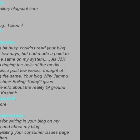
NI
gallery.blogspot.com
g.. I liked it
h
le Info..
 bit busy, couldn’t read your blog
a few days, but had made a point to
he same on my system..... As J&K
s ringing the bells of the media
since past few weeks, thought of
g the same. Your blog Why Jammu
shmir Boiling Today? gives
le info about the reality @ ground
n Kashmir.
yak G M
,
ore
mer Issues.
.
 for writing in your blog on my
n and about my blog.
 visiting your consumer issues page
ften.