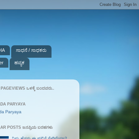
HA
ಸಾಧನೆ / ಸಾಧಕರು
er
ಹವ್ಯಕ
PAGEVIEWS ಒಳಕ್ಕೆ ಬಂದವರು..
DA PARYAYA
da Paryaya
AR POSTS ಜನಪ್ರಿಯ ಬರಹಗಳು
ನಿಮ್ಮ ಹೆಸರು ಈ ಪಟ್ಟಿಗೆ ಸೇರಿದೆಯಾ?