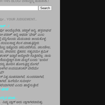
 THIS BLOG/ ಬೇಕಾದ್ದನ್ನು ಹುಡುಕಾಡಿ.!
ತೀರ್ಪು.. YOUR JUDGEMENT..
ಕ್' ..!
್ಪು ಅಂದ್ಕೊಬೇಡಿ, ಚಪ್ಪಾಳೆ ಅನ್ನಿ, ಹಸ್ತಲಾಘವ
'ಗೋ-ಪರಾಕ್' ಅನ್ನಿ ಅಥವಾ 'ಭೇಷ್' ಎಂಬ
್ಲಿ ಬೆನ್ನಿಗೊಂದು ಮೆದುಬಾರು ಅಂದುಕೊಳ್ಳಿ.
ನಂಬಲಸಾಧ್ಯ ಕೆಲಸ ಮಾಡುತ್ತಿದ್ದೀರಿ.
ಳಗೊಬ್ಬ ಇಷ್ಟೊಂದು ಚಟುವಟಿಕೆಯ, ಚಲನಶೀಲ,
, ಜೀವಪರ, ರೈತಪರ, ಸಹೃದಯೀ ಶ್ರಮಿಕ
್ ಇದ್ದಾರೆ ಅನ್ನೋದೇ ಗೊತ್ತಿರಲಿಲ್ಲ. ನಾನು
ಣಿಯಲ್ಲಿದ್ದಾಗ ದಿನಾ ಮೆಲ್ಲಗೆ ಬಂದು 'ಇಂದಿನ
ನ್ನು ತೋರಿಸಿ ಹೋಗುತ್ತಿದ್ದ ದೊಗಲೆ
ೊಳಗಿನ ಉದಯಶಂಕರ್ ಬೇರೆಯೇ
ದೆ?
ಲಾಗ್ ನಿತ್ಯ ನೂತನವಾಗಿದೆ, ಸುಂದರವಾಗಿದೆ,
ಾಗಿದೆ. ಹೀಗೆಯೇ ಸುದೀರ್ಘ
ಿಯಾಗಿರಲಿ ಎಂದು ಹಾರೈಸುತ್ತೇನೆ.
 ಹೆಗಡೆ
ಸ್ಸಿನ ಮಾತು .
ಾ... ನಿಮ್ಮ ಬ್ಲಾಗ್ ಅದು ಬ್ಲಾಗಾಗಿರಬಾದಿತ್ತು.