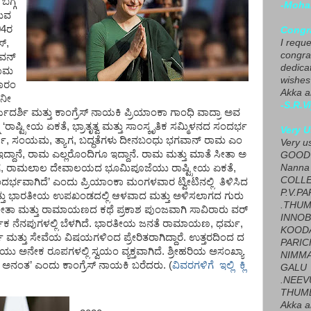
ಬಗ್ಗೆ
-Moha
ುವ
04ರ
Congra
I requ
ಸ್
,
congrat
ುವನ್
dedica
ಾಮ
wishes
ಾರಂ
Akka a
ನೀ
-S.R.V
ಯದರ್ಶಿ
ಮತ್ತು
ಕಾಂಗ್ರೆಸ್
ನಾಯಕಿ
ಪ್ರಿಯಾಂಕಾ
ಗಾಂಧಿ
ವಾದ್ರಾ
ಅವ
‘
ರಾಷ್ಟ್ರೀಯ
ಏಕತೆ
,
ಭ್ರಾತೃತ್ವ
ಮತ್ತು
ಸಾಂಸ್ಕೃತಿಕ
ಸಮ್ಮಿಳನದ
ಸಂದರ್ಭ
Very U
್ಯ
,
ಸಂಯಮ
,
ತ್ಯಾಗ
,
ಬದ್ಧತೆಗಳು
ದೀನಬಂಧು
ಭಗವಾನ್
ರಾಮ
ಎಂ
Very u
ಇದ್ದಾನೆ
,
ರಾಮ
ಎಲ್ಲರೊಂದಿಗೂ
ಇದ್ದಾನೆ
.
ರಾಮ
ಮತ್ತು
ಮಾತೆ
ಸೀತಾ
ಅ
GOOD 
Nanna
ೆ
,
ರಾಮಲಾಲ
ದೇವಾಲಯದ
ಭೂಮಿಪೂಜೆಯು
ರಾಷ್ಟ್ರೀಯ
ಏಕತೆ
,
COLL
ದರ್ಭವಾಗಿದೆ
’
ಎಂದು
ಪ್ರಿಯಾಂಕಾ
ಮಂಗಳವಾರ
ಟ್ವೀಟಿನಲ್ಲಿ
ತಿಳಿಸಿದ
P.V.P
ತು
ಭಾರತೀಯ
ಉಪಖಂಡದಲ್ಲಿ
ಆಳವಾದ
ಮತ್ತು
ಅಳಿಸಲಾಗದ
ಗುರು
.THUM
ೀತಾ
ಮತ್ತು
ರಾಮಾಯಣದ
ಕಥೆ
ಪ್ರಕಾಶ
ಪುಂಜವಾಗಿ
ಸಾವಿರಾರು
ವರ್
INNOB
ಿಕ
ನೆನಪುಗಳಲ್ಲಿ
ಬೆಳಗಿದೆ
.
ಭಾರತೀಯ
ಜನತೆ
ರಾಮಾಯಣ
,
ಧರ್ಮ
,
KOOD
ಯ
ಮತ್ತು
ಸೇವೆಯ
ವಿಷಯಗಳಿಂದ
ಪ್ರೇರಿತರಾಗಿದ್ದಾರೆ
.
ಉತ್ತರದಿಂದ
ದ
PARIC
ೆಯು
ಅನೇಕ
ರೂಪಗಳಲ್ಲಿ
ಸ್ವಯಂ
ವ್ಯಕ್ತವಾಗಿದೆ
.
ಶ್ರೀಹರಿಯ
ಅಸಂಖ್ಯಾ
NIMMA
ಅನಂತ
’
ಎಂದು
ಕಾಂಗ್ರೆಸ್
ನಾಯಕಿ
ಬರೆದರು
.
(
ವಿವರಗಳಿಗೆ ಇಲ್ಲಿ ಕ್ಲಿ
GALU
.NEEV
THUMB
Akka a