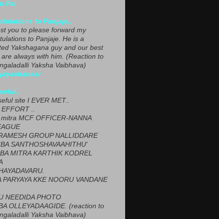
n Pai
tulations to Panjaje..
est you to please forward my
ulations to Panjaje. He is a
ted Yakshagana guy and our best
 are always with him. (Reaction to
ngaladalli Yaksha Vaibhava)
ijayashankar
seful..
seful site I EVER MET..
EFFORT ..
 mitra MCF OFFICER-NANNA
EAGUE
ARAMESH GROUP NALLIDDARE
BA SANTHOSHAVAAHITHU'
BA MITRA KARTHIK KODREL
A
HAYADAVARU.
 PARYAYA KKE NOORU VANDANE
U NEEDIDA PHOTO
A OLLEYADAAGIDE. (reaction to
ngaladalli Yaksha Vaibhava)