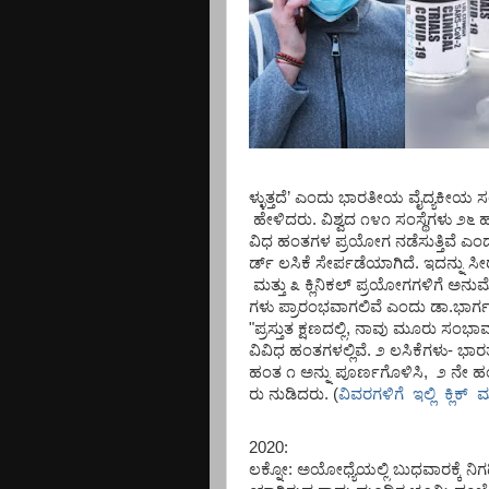
ಳ್ಳುತ್ತದೆ
’
ಎಂದು
ಭಾರತೀಯ
ವೈದ್ಯಕೀಯ
ಸ
ಹೇಳಿದರು
.
ವಿಶ್ವದ
೧೪೧
ಸಂಸ್ಥೆಗಳು
೨೬
ವಿಧ
ಹಂತಗಳ
ಪ್ರಯೋಗ
ನಡೆಸುತ್ತಿವೆ
ಎಂ
ರ್ಡ್
ಲಸಿಕೆ
ಸೇರ್ಪಡೆಯಾಗಿದೆ
.
ಇದನ್ನು
ಸೀ
ಮತ್ತು
೩
ಕ್ಲಿನಿಕಲ್
ಪ್ರಯೋಗಗಳಿಗೆ
ಅನುಮ
ಗಳು
ಪ್ರಾರಂಭವಾಗಲಿವೆ
ಎಂದು
ಡಾ
.
ಭಾರ್
"
ಪ್ರಸ್ತುತ
ಕ್ಷಣದಲ್ಲಿ
,
ನಾವು
ಮೂರು
ಸಂಭಾವ್
ವಿವಿಧ
ಹಂತಗಳಲ್ಲಿವೆ
.
೨
ಲಸಿಕೆಗಳು
-
ಭಾರ
ಹಂತ
೧
ಅನ್ನು
ಪೂರ್ಣಗೊಳಿಸಿ
,
೨
ನೇ
ಹಂ
ರು
ನುಡಿದರು
.
(
ವಿವರಗಳಿಗೆ ಇಲ್ಲಿ ಕ್ಲಿಕ್ 
2020:
ಲಕ್ನೋ:
ಅಯೋಧ್ಯೆಯಲ್ಲಿ
ಬುಧವಾರಕ್ಕೆ
ನಿಗ