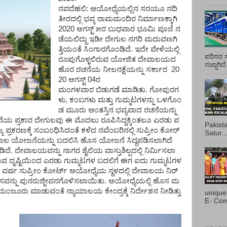
ನವದೆಹಲಿ:
ಅಯೋಧ್ಯೆಯಲ್ಲಿನ
ಸರಯೂ
ನದಿ
ತೀರದಲ್ಲಿ
ಭವ್ಯ
ರಾಮಮಂದಿರ
ನಿರ್ಮಾಣಕ್ಕಾಗಿ
2020
ಆಗಸ್ಟ್
೫ರ
ಬುಧವಾರ
ಭೂಮಿ
ಪೂಜೆ
ನ
ಡೆಯಲಿದ್ದು
ಇಡೀ
ದೇಗುಲ
ನಗರಿ
ಮದುವಣಗಿ
ತ್ತಿಯಂತೆ
ಸಿಂಗಾರಗೊಂಡಿದೆ
.
ಇದೇ
ವೇಳೆಯಲ್ಲಿ
ಪರಿಸರ ಸ
ರೂಪುಗೊಳ್ಳಲಿರುವ
ಯೋಜಿತ
ದೇವಾಲಯದ
ಸಜ್ಜಾಗಿದ
ಹೊರ
ರಚನೆಯ
ನೀಲನಕ್ಷೆಯನ್ನು
ಸರ್ಕಾರ
20
20
ಆಗಸ್ಟ್ 04ರ
ಮಂಗಳವಾರ
ಬಿಡುಗಡೆ
ಮಾಡಿತು.
ಗೋಪುರಗ
ಳು
,
ಕಂಬಗಳು
ಮತ್ತು
ಗುಮ್ಮಟಗಳನ್ನು
ಒಳಗೊಂ
ಡ
ಮೂರು
ಅಂತಸ್ತಿನ
ಭವ್ಯವಾದ
ರಚನೆಯನ್ನು
ನೆಯ
ಪ್ರಕಾರ
ದೇಗುಲವು
ಈ
ಮೊದಲು
ರೂಪಿಸಿದ್ದಕ್ಕಿಂತಲೂ
ಎರಡು
ಪ
Pakist
್ಯ
ಪ್ರಕರಣಕ್ಕೆ
ಸಂಬಂಧಿಸಿದಂತೆ
ಕಳೆದ
ನವೆಂಬರಿನಲ್ಲಿ
ಸುಪ್ರೀಂ
ಕೋರ್
Satur..
ೂಲ
ಯೋಜನೆಯನ್ನು
ಬದಲಿಸಿ
ಹೊಸ
ಯೋಜನೆ
ಸಿದ್ಧಪಡಿಸಲಾಗಿದೆ
ಿದೆ
.
ದೇವಾಲಯವನ್ನು
ನಾಗರ
ಶೈಲಿಯ
ವಾಸ್ತುಶಿಲ್ಪದಲ್ಲಿ
ನಿರ್ಮಿಸಲಾ
ಸುವ
ದೃಷ್ಟಿಯಿಂದ
ಎರಡು
ಗುಮ್ಮಟಗಳ
ಬದಲಿಗೆ
ಈಗ
ಐದು
ಗುಮ್ಮಟಗಳ
ವರ್ಷ
ಸುಪ್ರೀಂ
ಕೋರ್ಟ್
ಅಯೋಧ್ಯೆಯ
ಸ್ಥಳದಲ್ಲಿ
ದೇವಾಲಯ
ನಿರ್
ಾಸವನ್ನು
ಪುನರುಜ್ಜೀವನಗೊಳಿಸಲಾಯಿತು
.
ಅಯೋಧ್ಯೆಯಲ್ಲಿ
ಹೊಸ
ಮ
ಮಂಜೂರು
ಮಾಡುವಂತೆ
ನ್ಯಾಯಾಲಯ
ಕೇಂದ್ರಕ್ಕೆ
ನಿರ್ದೇಶನ
ನೀಡಿತ್ತು
unique
E- Com