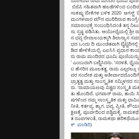
ಯಾಗಿರುವ
ರಾಮ
ಮಂದಿರ
ಭೂಮಿ
ಪೂಜೆ
ಬಿಜೆಪಿ
ಸಹಿತವಾಗಿ
ಹಲಡೆಗಳಿಂದ
ಬಂದಿರ
ಸಾಕಷ್ಟು
ಟೀಕೆಗಳ
ಬಳಿಕ
2020
ಆಗಸ್ಟ್ 
ಮಂಗಳವಾರ
ಮೌನ
ಮುರಿದಿರುವ
ಕಾಂಗ್ರೆ
ಸಮಾರಂಭಕ್ಕೆ
ಸಂಬಂಧಿಸಿದಂತೆ
ತನ್ನ
ನಿಲ
ನು
ಸ್ಪಷ್ಟ
ಪಡಿಸಿತು
.
ಅಯೋಧ್ಯೆಯಲ್ಲಿ
ಶ್ರೀ
ರ
ನ
ಭವ್ಯ
ದೇವಾಲಯಕ್ಕಾಗಿ
ಶಿಲಾನ್ಯಾಸ
ಸಮ
ಭದ
ಒಂದು
ದಿ
ಮುಂಚಿತವಾಗಿ
ಟ್ವಿಟ್ಟರಿನಲ್ಲಿ
ಡಿದ
ಹೇಳಿಕೆಯಲ್ಲಿ
,
ಎಐಸಿಸಿ
ಪ್ರಧಾನ
ಕಾರ್
ರು
ರಾಮ
ಮಂದಿರದ
ಭೂಮಿ
ಪೂಜೆಯನ್ನು
’
ಎಂಬುದಾಗಿ
ಬಣ್ಣಿಸಿದರು
.
‘
ಸರಳತೆ
,
ಧೈರ
ಬ
ಹೆಸರಿನ
ಮೂಲತತ್ವ
.
ರಾಮ
ಎಲ್ಲರಲ್ಲೂ
ವರ
ಸಂದೇಶ
ಮತ್ತು
ಆಶೀರ್ವಾದದೊಂದಿಗ
ಭ್ರಾತೃತ್ವ
ಮತ್ತು
ಸಾಂಸ್ಕೃತಿಕ
ಸಮ್ಮಿಳನದ
ಸಂ
ರು
.
‘
ರಾಮಾಯಣವು
ವಿಶ್ವದ
ಸಂಸ್ಕೃತಿ
ಮತ್
ತು
ಹೊಂದಿದೆ
.
ಭಗವಾನ್
ರಾಮ
,
ತಾಯಿ
ಸ
ಷಗಳಿಂದ
ನಮ್ಮ
ಸಾಂಸ್ಕೃತಿಕ
ಮತ್ತು
ಧಾರ್ಮ
ನೀತಿ
,
ಕರ್ತವ್ಯ
,
ತ್ಯಾಗ
,
ಭವ್ಯ
,
ಪ್ರೀತಿ
,
ಶೌರ್
ಕ್ಷಿಣಕ್ಕೆ
,
ಪೂರ್ವದಿಂದ
ಪಶ್ಚಿಮಕ್ಕೆ
,
ರಾಮಕಥ
ತ
ರೂಪಗಳಂತೆ
,
ರಾಮಕಥಾ
ಹರಿಕಥೆಯೂ
ಕ್ ಮಾಡಿರಿ
)