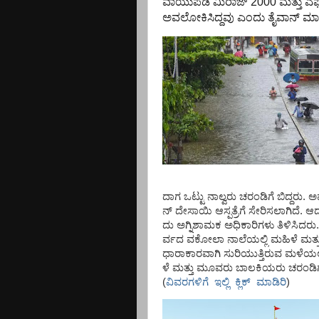
ವಾಯುಪಡೆ ಮಿರಾಜ್
2000
ಮತ್ತು ಎಫ
ಅವಲೋಕಿಸಿದ್ದವು ಎಂದು ತೈವಾನ್ ಮ
ದಾಗ
ಒಟ್ಟು
ನಾಲ್ವರು
ಚರಂಡಿಗೆ
ಬಿದ್ದರು
.
ಅ
ನ್
ದೇಸಾಯಿ
ಆಸ್ಪತ್ರೆಗೆ
ಸೇರಿಸಲಾಗಿದೆ
.
ಆದ
ದು
ಅಗ್ನಿಶಾಮಕ
ಅಧಿಕಾರಿಗಳು
ತಿಳಿಸಿದರು
ರ್ವದ
ವಕೋಲಾ
ನಾಲೆಯಲ್ಲಿ
ಮಹಿಳೆ
ಮತ್ತ
ಧಾರಾಕಾರವಾಗಿ
ಸುರಿಯುತ್ತಿರುವ
ಮಳೆಯಲ್
ಳೆ
ಮತ್ತು
ಮೂವರು
ಬಾಲಕಿಯರು
ಚರಂಡಿಗ
(
ವಿವರಗಳಿಗೆ ಇಲ್ಲಿ ಕ್ಲಿಕ್ ಮಾಡಿರಿ
)