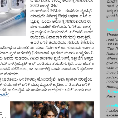
ವ
ಇದೆ
ಎಂದು
ಕೇಂದ್ರ
ಆರೋಗ್ಯ
ಸಚಿವಾಲಯ
ಬದಲಿಗೆ 
2020
ಆಗಸ್ಟ್ 04ರ
ಗಳಿವೆ. 
ಮಂಗಳವಾರ
ತಿಳಿಸಿತು.
‘
ಈವರೆಗೂ
ವೈರಸ್ಸಿಗೆ
ನಿಮ್ಮ ಶ್ರ
good lu
ಯಾವುದೇ
ನಿರ್ದಿಷ್ಟ
ಔಷಧ
ಅಥವಾ
ಲಸಿಕೆ
ಲ
-vee
ಭ್ಯವಿಲ್ಲ
’
ಎಂದು
ಆರೋಗ್ಯ
ಸಚಿವಾಲಯದ
ರಾ
ಜೇಶ
ಭೂಷಣ್
ಹೇಳಿದರು
.
’
ಲಸಿಕೆಯ
ಅಗತ್ಯ
Nice I
ವು
ಅತ್ಯಂತ
ತುರ್ತಿನದಾಗಿದೆ
.
ಏಕೆಂದರೆ
ಸಾಂಕ್
Thanks 
ರಾಮಿಕವು
ವಿನಾಶಕಾರಿ
ವೇಗದಲ್ಲಿ
ಸಾಗುತ್ತಿದೆ
.
read 'ಒ
ಆದರೆ
ಲಸಿಕೆ
ತಯಾರಿಯು
ಸಮಯ
ತೆಗೆದುಕೊ
But I 
ಂಶೋಧನಾ
ಮಂಡಳಿಯ
ಮಹಾ
ನಿರ್ದೇಶಕ
ಡಾ
.
ಬಲರಾಮ
ಭಾರ್ಗವ
"The R
ಹಂತದ
ಪ್ರಯೋಗಗಳಲ್ಲಿ
ನಿರತವಾಗಿವೆ
.
ಭಾರತದ
ಮೂರು
ಸಂಸ್ಥೆಗಳು
ವಿ
Natura
ದು
ಅವರು
ನುಡಿದರು
.
ವಿವಿಧ
ಹಂತಗಳ
ಪ್ರಯೋಗಕ್ಕೆ
ಇತ್ತೀಚೆಗೆ
ಆಕ್ಸ್‌ಫ
Where 
give m
ರಮ್
ಇನ್‌ಸ್ಟಿಟ್ಯೂಟ್
ಆಫ್
ಇಂಡಿಯಾ
ತಯಾರಿಸುತ್ತಿದೆ
,
ಇದು
ಹಂತ
೨
write m
ೋದನೆ
ಪಡೆದಿದದು
,
೧೭
ತಾಣಗಳಲ್ಲಿ
ಒಂದು
ವಾರದೊಳಗೆ
ಪ್ರಯೋಗ
these b
ಗವ
ಹೇಳಿದರು
.
kadako
ಯ
ಭಾರತೀಯ
ಲಸಿಕೆಗಳನ್ನು
ಹೊಂದಿದ್ದೇವೆ
,
ಅವು
ಕ್ಲಿನಿಕಲ್
ಪರೀಕ್ಷೆಯ
099700
ತ್
ಬಯೋಟೆಕ್
ಲಸಿಕೆ
ಮತ್ತು
ಝೈಡಸ್
ಕ್ಯಾಡಿಲಾದ
ಡಿಎನ್‌ಎ
ಲಸಿಕೆ
Homage
ತಕ್ಕೆ
ಕಾಲಿಡುತ್ತಿವೆ
.
ಮೂರನೆಯದು
ಆಕ್ಸ್‌ಫರ್ಡ್
ಲಸಿಕೆ
’
ಎಂದು
ಅವ
-Kuma
ಮಾಡಿರಿ
)
Pune
excell
I visit
ದಿ
excelle