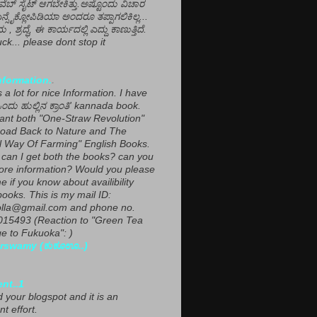
ವೆಬ್ ಸೈಟ್ ಆಗಬೇಕಿತ್ತು.ಅಷ್ಟೊಂದು ವಿಚಾರ
ಎನ್ಸೈಕ್ಲೋಪಿಡಿಯಾ ಅಂದರೂ ತಪ್ಪಾಗಲಿಕಿಲ್ಲ...
ಮ , ಶ್ರದ್ಧೆ, ಈ ಕಾರ್ಯದಲ್ಲಿ ಎದ್ದು ಕಾಣುತ್ತಿದೆ.
ck... please dont stop it
nformation.
.
a lot for nice Information. I have
ಂದು ಹುಲ್ಲಿನ ಕ್ರಾಂತಿ' kannada book.
want both "One-Straw Revolution"
oad Back to Nature and The
l Way Of Farming" English Books.
can I get both the books? can you
ore information? Would you please
e if you know about availibility
ooks. This is my mail ID:
lla@gmail.com and phone no.
15493 (Reaction to "Green Tea
 to Fukuoka": )
rswamy (ಕುಕೂಊ..)
ent..1
ed your blogspot and it is an
nt effort.