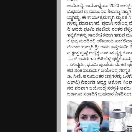
ಅಯೋಧ್ಯೆ:
ಅಯೋಧ್ಯೆಯು
2020
ಆಗಸ್ಟ್
ಬುಧವಾರ
ರಾಮಮಂದಿರ
ಶಿಲಾನ್ಯಾಸಕ್ಕಾಗಿ
ಜ್ಜಾಗಿದ್ದು
,
ಈ
ಕಾರ್ಯಕ್ರಮಕ್ಕಾಗಿ
ವ್ಯಾಪಕ
ಸಿ
ಗಳನ್ನು
ಮಾಡಲಾಗಿದೆ
.
ಪ್ರಧಾನಿ
ನರೇಂದ್ರ
ದಿ
ಅವರು
ಭೂಮಿ
ಪೂಜೆಯ
ನಂತರ
ಬೆಳ್
ಇಟ್ಟಿಗೆಗಳನ್ನು
ಸಾಂಕೇತಿಕವಾಗಿ
ಇಡುವ
ಮ
ಕ
ಭವ್ಯ
ಮಂದಿರಕ್ಕೆ
ಅಡಿಪಾಯ
ಹಾಕಲಿದ್ದಾ
ದೇವಾಲಯಕ್ಕಾಗಿ
ಶ್ರೀ
ರಾಮ
ಜನ್ಮಭೂಮಿ
ತ
ಥ
ಕ್ಷೇತ್ರ
ಟ್ರಸ್ಟ್
ಅಧ್ಯಕ್ಷ
ಮಹಂತ
ನೃತ್ಯ
ಗೋಪ
ದಾಸ್
ಅವರು
೪೦
ಕೆಜಿ
ಬೆಳ್ಳಿ
ಇಟ್ಟಿಗೆಯನ್ನು
.
ಏನಿದ್ದರೂ
,
ಭೂಮಿ
ಪೂಜೆಯ
ನಂತರ
ಇಟ್
ಠದ
ಶಂಕರಾಚಾರ್ಯ
ಜಯೇಂದ್ರ
ಸರಸ್ವತಿ
ಣ
,
ಸೀತೆ
,
ಹನುಮಂತರ
ಚಿತ್ರಗಳನ್ನು
ಒಳಗ
ಎಚ್‌ಪಿ
)
ದಿವಂಗತ
ಅಧ್ಯಕ್ಷ
ಅಶೋಕ
ಸಿಂಘ
ನದ
ಪರವಾಗಿ
ಜಯೇಂದ್ರ
ಸರಸ್ವತಿ
ಅವರು
ಜರಾಗುವ
ಸಂತರಿಗೆ
ಬುಧವಾರ
ವಿತರಿಸಲಾ