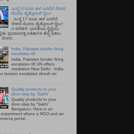
ಜುಲೈ 17ರಂದು ಹಳಿ ಏರಲಿದೆ ದೇಶದ
ಮೊದಲ ಹೈಡ್ರೋಜನ್ ರೈಲು!
ಜುಲೈ 17 ರಂದು ಹಳಿ ಏರಲಿದೆ
ದೇಶದ ಮೊದಲ ಹೈಡ್ರೋಜನ್ ರೈಲು!
ನ ವದೆಹಲಿ: ಭಾರತೀಯ ರೈಲ್ವೆಯು
್ನೇಹಿ ಪ್ರಯಾಣದತ್ತ ಐತಿಹಾಸಿಕ ಹೆಜ್ಜೆ ಇಡಲು
ೆ. ದೇಶದ...
India, Pakistan border firing
escalates rift
India, Pakistan border firing
escalates rift UN offers
mediation New Delhi: India-
an tension escalated afresh on
.
Quality products to your
door-step by 'Sakhi'
Quality products to your
door-step by 'Sakhi'
Bengaluru: Here is an
 experiment where a NGO and an
merce portal...