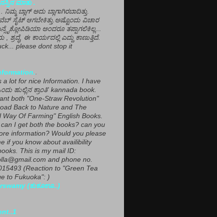
ಸ್ಸಿನ ಮಾತು .
ಾ... ನಿಮ್ಮ ಬ್ಲಾಗ್ ಅದು ಬ್ಲಾಗಾಗಿರಬಾದಿತ್ತು.
ವೆಬ್ ಸೈಟ್ ಆಗಬೇಕಿತ್ತು.ಅಷ್ಟೊಂದು ವಿಚಾರ
ಎನ್ಸೈಕ್ಲೋಪಿಡಿಯಾ ಅಂದರೂ ತಪ್ಪಾಗಲಿಕಿಲ್ಲ...
ಮ , ಶ್ರದ್ಧೆ, ಈ ಕಾರ್ಯದಲ್ಲಿ ಎದ್ದು ಕಾಣುತ್ತಿದೆ.
ck... please dont stop it
nformation.
.
a lot for nice Information. I have
ಂದು ಹುಲ್ಲಿನ ಕ್ರಾಂತಿ' kannada book.
want both "One-Straw Revolution"
oad Back to Nature and The
l Way Of Farming" English Books.
can I get both the books? can you
ore information? Would you please
e if you know about availibility
ooks. This is my mail ID:
lla@gmail.com and phone no.
15493 (Reaction to "Green Tea
 to Fukuoka": )
rswamy (ಕುಕೂಊ..)
ent..1