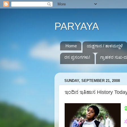
PARYAYA
Home
ಯಕ್ಷಗಾನ / ತಾಳಮದ್ದಳೆ
ರಸ ಪ್ರಸಂಗಗಳು!
ಗ್ರಾಹಕರ ಸುಖ-ದ
SUNDAY, SEPTEMBER 21, 2008
ಇಂದಿನ ಇತಿಹಾಸ History Today 
ಸ