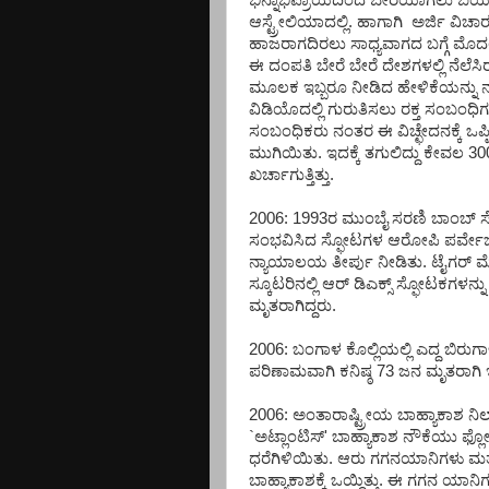
ಭಿನ್ನಾಭಿಪ್ರಾಯದಿಂದ ಬೇರೆಯಾಗಲು ಬಯಸಿದ್
ಆಸ್ಟ್ರೇಲಿಯಾದಲ್ಲಿ. ಹಾಗಾಗಿ ಅರ್ಜಿ ವಿಚ
ಹಾಜರಾಗದಿರಲು ಸಾಧ್ಯವಾಗದ ಬಗ್ಗೆ ಮೊದಲೇ
ಈ ದಂಪತಿ ಬೇರೆ ಬೇರೆ ದೇಶಗಳಲ್ಲಿ ನೆಲೆಸಿ
ಮೂಲಕ ಇಬ್ಬರೂ ನೀಡಿದ ಹೇಳಿಕೆಯನ್ನು 
ವಿಡಿಯೊದಲ್ಲಿ ಗುರುತಿಸಲು ರಕ್ತ ಸಂಬಂಧಿ
ಸಂಬಂಧಿಕರು ನಂತರ ಈ ವಿಚ್ಛೇದನಕ್ಕೆ ಒಪ್ಪಿ
ಮುಗಿಯಿತು. ಇದಕ್ಕೆ ತಗುಲಿದ್ದು ಕೇವಲ 300
ಖರ್ಚಾಗುತ್ತಿತ್ತು.
2006: 1993ರ ಮುಂಬೈ ಸರಣಿ ಬಾಂಬ್ ಸ್
ಸಂಭವಿಸಿದ ಸ್ಫೋಟಗಳ ಆರೋಪಿ ಪರ್ವೇಜ್
ನ್ಯಾಯಾಲಯ ತೀರ್ಪು ನೀಡಿತು. ಟೈಗರ್ 
ಸ್ಕೂಟರಿನಲ್ಲಿ ಆರ್ ಡಿಎಕ್ಸ್ ಸ್ಫೋಟಕಗಳನ್ನು 
ಮೃತರಾಗಿದ್ದರು.
2006: ಬಂಗಾಳ ಕೊಲ್ಲಿಯಲ್ಲಿ ಎದ್ದ ಬಿರುಗ
ಪರಿಣಾಮವಾಗಿ ಕನಿಷ್ಠ 73 ಜನ ಮೃತರಾಗಿ ಇ
2006: ಅಂತಾರಾಷ್ಟ್ರೀಯ ಬಾಹ್ಯಾಕಾಶ ನಿಲ್ದಾ
`ಅಟ್ಲಾಂಟಿಸ್' ಬಾಹ್ಯಾಕಾಶ ನೌಕೆಯು ಫ್ಲೋ
ಧರೆಗಿಳಿಯಿತು. ಆರು ಗಗನಯಾನಿಗಳು ಮತ್ತು
ಬಾಹ್ಯಾಕಾಶಕ್ಕೆ ಒಯ್ದಿತ್ತು. ಈ ಗಗನ ಯಾನಿಗ