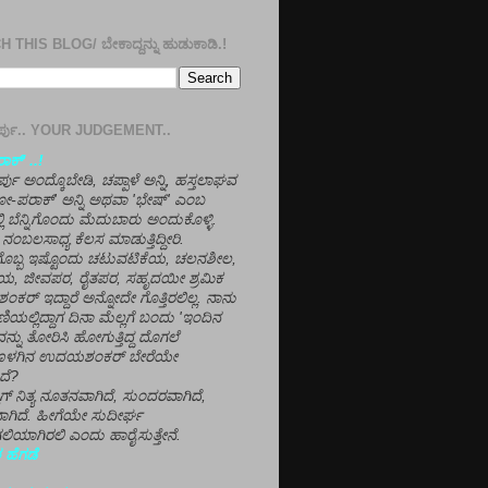
 THIS BLOG/ ಬೇಕಾದ್ದನ್ನು ಹುಡುಕಾಡಿ.!
ತೀರ್ಪು.. YOUR JUDGEMENT..
ಕ್' ..!
್ಪು ಅಂದ್ಕೊಬೇಡಿ, ಚಪ್ಪಾಳೆ ಅನ್ನಿ, ಹಸ್ತಲಾಘವ
'ಗೋ-ಪರಾಕ್' ಅನ್ನಿ ಅಥವಾ 'ಭೇಷ್' ಎಂಬ
್ಲಿ ಬೆನ್ನಿಗೊಂದು ಮೆದುಬಾರು ಅಂದುಕೊಳ್ಳಿ.
ನಂಬಲಸಾಧ್ಯ ಕೆಲಸ ಮಾಡುತ್ತಿದ್ದೀರಿ.
ಳಗೊಬ್ಬ ಇಷ್ಟೊಂದು ಚಟುವಟಿಕೆಯ, ಚಲನಶೀಲ,
, ಜೀವಪರ, ರೈತಪರ, ಸಹೃದಯೀ ಶ್ರಮಿಕ
್ ಇದ್ದಾರೆ ಅನ್ನೋದೇ ಗೊತ್ತಿರಲಿಲ್ಲ. ನಾನು
ಣಿಯಲ್ಲಿದ್ದಾಗ ದಿನಾ ಮೆಲ್ಲಗೆ ಬಂದು 'ಇಂದಿನ
ನ್ನು ತೋರಿಸಿ ಹೋಗುತ್ತಿದ್ದ ದೊಗಲೆ
ೊಳಗಿನ ಉದಯಶಂಕರ್ ಬೇರೆಯೇ
ದೆ?
ಲಾಗ್ ನಿತ್ಯ ನೂತನವಾಗಿದೆ, ಸುಂದರವಾಗಿದೆ,
ಾಗಿದೆ. ಹೀಗೆಯೇ ಸುದೀರ್ಘ
ಿಯಾಗಿರಲಿ ಎಂದು ಹಾರೈಸುತ್ತೇನೆ.
 ಹೆಗಡೆ