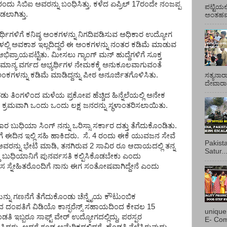
 ಸಿಬಿಐ ಅವರನ್ನು ಬಂಧಿಸಿತ್ತು. ಕಳೆದ ಏಪ್ರಿಲ್ 17ರಂದೇ ನಂಜಪ್ಪ
ಪಟ್ಟಿಯಲ
ಾಗಿತ್ತು.
ಅಂತಹವರ
್ಥಿಗಳಿಗೆ ಕನಿಷ್ಠ ಅಂಕಗಳನ್ನು ನಿಗದಿಪಡಿಸುವ ಅಧಿಕಾರ ಉದ್ಯೋಗ
ಲ್ಲಿ ಅವಕಾಶ ಇಲ್ಲದಿದ್ದರೆ ಈ ಅಂಕಗಳನ್ನು ನಂತರ ಕಡಿಮೆ ಮಾಡುವ
ಿಪ್ರಾಯಪಟ್ಟಿತು. ಮೀಸಲು ಗ್ಯಾಂಗ್ ಮನ್ ಹುದ್ದೆಗಳಿಗೆ ಸೂಕ್ತ
ಮಾನ್ಯ ವರ್ಗದ ಅಭ್ಯರ್ಥಿಗಳ ನೇಮಕಕ್ಕೆ ಅನುಕೂಲವಾಗುವಂತೆ
 ಅಂಕಗಳನ್ನು ಕಡಿಮೆ ಮಾಡಿದ್ದನ್ನು ಪೀಠ ಅನೂರ್ಜಿತಗೊಳಿಸಿತು.
ಸತ್ಯನಾರ
ದೇವಾರಾಧ
ರಡು ತಿಂಗಳಿಂದ ಮಳೆಯ ಪ್ರಕೋಪ ಹೆಚ್ಚಿದ ಹಿನ್ನೆಲೆಯಲ್ಲಿ ಅನೇಕ
 ಕ್ರಮವಾಗಿ ಒಂದು ಒಂದು ಲಕ್ಷ ಜನರನ್ನು ಸ್ಥಳಾಂತರಿಸಲಾಯಿತು.
 ಬುಧಿಯಾ ಸಿಂಗ್ ನನ್ನು ಒರಿಸ್ಸಾ ಸರ್ಕಾರ ದತ್ತು ತೆಗೆದುಕೊಂಡಿತು.
ೆ ಈದಿನ ಇಲ್ಲಿ ಸಹಿ ಹಾಕಿದರು. ಸೆ. 4 ರಂದು ಈಕೆ ಯುವಜನ ಸೇವೆ
Pakist
ಅವರನ್ನು ಭೇಟಿ ಮಾಡಿ, ತನಗಿರುವ 2 ಸಾವಿರ ರೂ ಆದಾಯದಲ್ಲಿ ತನ್ನ
Satur..
ದ್ದು ಬುಧಿಯಾನಿಗೆ ಪುನರ್ವಸತಿ ಕಲ್ಪಿಸಿಕೊಡಬೇಕು ಎಂದು
ೊಸ ಸ್ನೇಹಿತರೊಂದಿಗೆ ನಾನು ಈಗ ಸಂತೋಷವಾಗಿದ್ದೇನೆ ಎಂದು
್ನು ಗಣನೆಗೆ ತೆಗೆದುಕೊಂಡು ಚೆನ್ನೈಯ ಕೌಟುಂಬಿಕ
ದ ದಂಪತಿಗೆ ವಿಡಿಯೊ ಕಾನ್ಫರೆನ್ಸ್ ಸಹಾಯದಿಂದ ಕೇವಲ 15
unique
ಡತಿ ಇಬ್ಬರೂ ಸಾಫ್ಟ್ ವೇರ್ ಉದ್ಯೋಗದಲ್ಲಿದ್ದು, ಪರಸ್ಪರ
E- Com