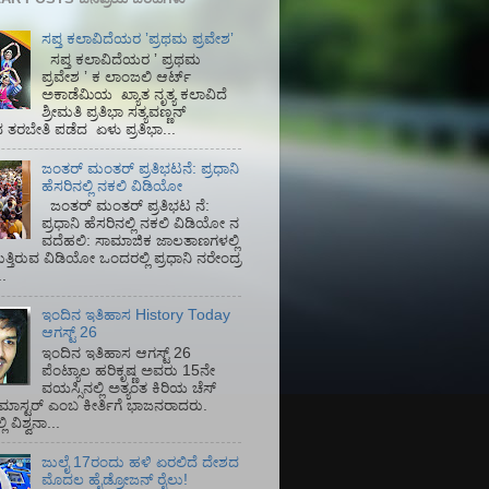
ಸಪ್ತ ಕಲಾವಿದೆಯರ ʼಪ್ರಥಮ ಪ್ರವೇಶʼ
ಸಪ್ತ ಕಲಾವಿದೆಯರ ʼ ಪ್ರಥಮ
ಪ್ರವೇಶ ʼ ಕ ಲಾಂಜಲಿ ಆರ್ಟ್
ಅಕಾಡೆಮಿಯ‌ ಖ್ಯಾತ ನೃತ್ಯ ಕಲಾವಿದೆ
ಶ್ರೀಮತಿ ಪ್ರತಿಭಾ ಸತ್ಯವಣ್ಣನ್
ತರಬೇತಿ ಪಡೆದ ಏಳು ಪ್ರತಿಭಾ...
ಜಂತರ್ ಮಂತರ್ ಪ್ರತಿಭಟನೆ: ಪ್ರಧಾನಿ
ಹೆಸರಿನಲ್ಲಿ ನಕಲಿ ವಿಡಿಯೋ
ಜಂತರ್ ಮಂತರ್ ಪ್ರತಿಭಟ ನೆ:
ಪ್ರಧಾನಿ ಹೆಸರಿನಲ್ಲಿ ನಕಲಿ ವಿಡಿಯೋ ನ
ವದೆಹಲಿ: ಸಾಮಾಜಿಕ ಜಾಲತಾಣಗಳಲ್ಲಿ
ತ್ತಿರುವ ವಿಡಿಯೋ ಒಂದರಲ್ಲಿ ಪ್ರಧಾನಿ ನರೇಂದ್ರ
.
ಇಂದಿನ ಇತಿಹಾಸ History Today
ಆಗಸ್ಟ್ 26
ಇಂದಿನ ಇತಿಹಾಸ ಆಗಸ್ಟ್ 26
ಪೆಂಟ್ಯಾಲ ಹರಿಕೃಷ್ಣ ಅವರು 15ನೇ
ವಯಸ್ಸಿನಲ್ಲಿ ಅತ್ಯಂತ ಕಿರಿಯ ಚೆಸ್
ಡ್ ಮಾಸ್ಟರ್ ಎಂಬ ಕೀರ್ತಿಗೆ ಭಾಜನರಾದರು.
ಿ ವಿಶ್ವನಾ...
ಜುಲೈ 17ರಂದು ಹಳಿ ಏರಲಿದೆ ದೇಶದ
ಮೊದಲ ಹೈಡ್ರೋಜನ್ ರೈಲು!