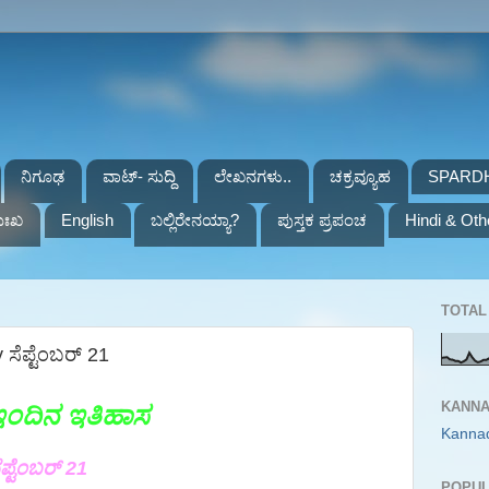
ನಿಗೂಢ
ವಾಟ್- ಸುದ್ದಿ
ಲೇಖನಗಳು..
ಚಕ್ರವ್ಯೂಹ
SPARD
ುಃಖ
English
ಬಲ್ಲಿರೇನಯ್ಯಾ?
ಪುಸ್ತಕ ಪ್ರಪಂಚ
Hindi & Oth
TOTAL 
ಸೆಪ್ಟೆಂಬರ್ 21
KANNA
ಇಂದಿನ ಇತಿಹಾಸ
Kanna
ೆಪ್ಟೆಂಬರ್ 21
POPUL