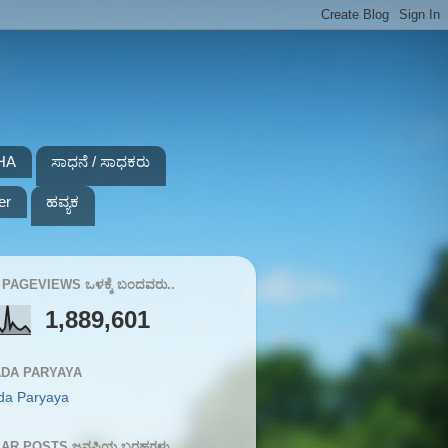
HA
ಸಾಧನೆ / ಸಾಧಕರು
er
ಹವ್ಯಕ
PAGEVIEWS ಒಳಕ್ಕೆ ಬಂದವರು..
1,889,601
DA PARYAYA
da Paryaya
AR POSTS ಜನಪ್ರಿಯ ಬರಹಗಳು