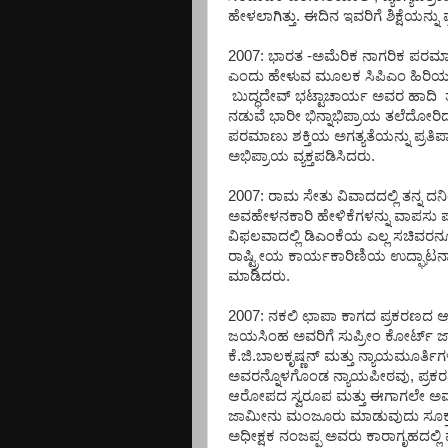
ಹೇಳಲಾಗಿತ್ತು. ಈದಿನ ಇವರಿಗೆ ಶಿಕ್ಷೆಯನ್ನು
2007: ಭಾರತ -ಅಮೆರಿಕ ನಾಗರಿಕ ಪರಮ
ಎಂದು ಹೇಳುವ ಮೂಲಕ ಸಿಪಿಎಂ ಹಿರಿಯ ಧ
ಬುದ್ಧದೇವ್ ಭಟ್ಟಾಚಾರ್ಯ ಅವರ ಹಾದಿ 
ನಡುವೆ ಭಾರೀ ಭಿನ್ನಾಭಿಪ್ರಾಯ ತಲೆದೋರಿದ
ಪರಮಾಣು ಶಕ್ತಿಯ ಅಗತ್ಯತೆಯನ್ನು ಪ್ರತಿಪಾ
ಅಭಿಪ್ರಾಯ ವ್ಯಕ್ತಪಡಿಸಿದರು.
2007: ರಾಮ ಸೇತು ವಿವಾದದಲ್ಲಿ ತನ್ನ ದನಿಯ
ಅವಹೇಳನಕಾರಿ ಹೇಳಿಕೆಗಳನ್ನು ವಾಪಸು ಪ
ವಿಫಲವಾದಲ್ಲಿ ಡಿಎಂಕೆಯ ಎಲ್ಲ ಸಚಿವರನ್
ರಾಷ್ಟ್ರೀಯ ಕಾರ್ಯಕಾರಿಣಿಯ ಉದ್ಘಾಟನಾ 
ಮಾಡಿದರು.
2007: ನಕಲಿ ಛಾಪಾ ಕಾಗದ ಪ್ರಕರಣದ ಆ
ಜಯಸಿಂಹ ಅವರಿಗೆ ಸುಪ್ರೀಂ ಕೋರ್ಟ್ 
ಕೆ.ಜಿ.ಬಾಲಕೃಷ್ಣನ್ ಮತ್ತು ನ್ಯಾಯಮೂರ್ತ
ಅವರನ್ನೊಳಗೊಂಡ ನ್ಯಾಯಪೀಠವು, ಪ್ರಕ
ಆರೋಪದ ಸ್ವರೂಪ ಮತ್ತು ಈಗಾಗಲೇ ಅವರು 
ಜಾಮೀನು ಮಂಜೂರು ಮಾಡುವುದು ಸೂಕ್ತ
ಅಧೀಕ್ಷಕ ನಂಜಪ್ಪ ಅವರು ಕಾರಾಗೃಹದಲ್ಲಿ 