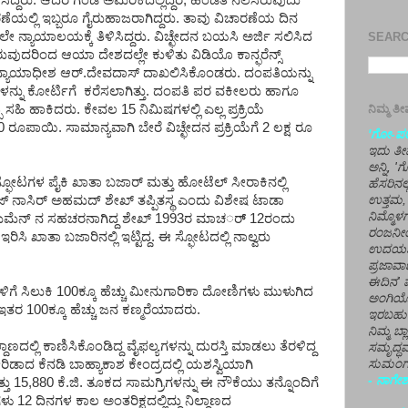
ದರು. ಆದರೆ ಗಂಡ ಅಮೆರಿಕದಲ್ಲಿದ್ದರೆ, ಹೆಂಡತಿ ನೆಲೆಸಿರುವುದು
ಾರಣೆಯಲ್ಲಿ ಇಬ್ಬರೂ ಗೈರುಹಾಜರಾಗಿದ್ದರು. ತಾವು ವಿಚಾರಣೆಯ ದಿನ
 ನ್ಯಾಯಾಲಯಕ್ಕೆ ತಿಳಿಸಿದ್ದರು. ವಿಚ್ಛೇದನ ಬಯಸಿ ಅರ್ಜಿ ಸಲಿಸಿದ
SEARCH
ರುವುದರಿಂದ ಆಯಾ ದೇಶದಲ್ಲೇ ಕುಳಿತು ವಿಡಿಯೊ ಕಾನ್ಫರೆನ್ಸ್
ನ್ಯಾಯಾಧೀಶ ಆರ್.ದೇವದಾಸ್ ದಾಖಲಿಸಿಕೊಂಡರು. ದಂಪತಿಯನ್ನು
ಗಳನ್ನು ಕೋರ್ಟಿಗೆ ಕರೆಸಲಾಗಿತ್ತು. ದಂಪತಿ ಪರ ವಕೀಲರು ಹಾಗೂ
ನಿಮ್ಮ 
 ಸಹಿ ಹಾಕಿದರು. ಕೇವಲ 15 ನಿಮಿಷಗಳಲ್ಲಿ ಎಲ್ಲ ಪ್ರಕ್ರಿಯೆ
 ರೂಪಾಯಿ. ಸಾಮಾನ್ಯವಾಗಿ ಬೇರೆ ವಿಚ್ಛೇದನ ಪ್ರಕ್ರಿಯೆಗೆ 2 ಲಕ್ಷ ರೂ
'ಗೋ-ಪರಾ
ಇದು ತೀರ
ಅನ್ನಿ, 
ಫೋಟಗಳ ಪೈಕಿ ಖಾತಾ ಬಜಾರ್ ಮತ್ತು ಹೋಟೆಲ್ ಸೀರಾಕಿನಲ್ಲಿ
ಹೆಸರಿನಲ
 ನಾಸಿರ್ ಅಹಮದ್ ಶೇಖ್ ತಪ್ಪಿತಸ್ಥ ಎಂದು ವಿಶೇಷ ಟಾಡಾ
ಉತ್ತಮ, 
ನಿಮ್ಮೊ
ಮೆಮೆನ್ ನ ಸಹಚರನಾಗಿದ್ದ ಶೇಖ್ 1993ರ ಮಾಚರ್್ 12ರಂದು
ರಂಜನೀಯ
ಇರಿಸಿ ಖಾತಾ ಬಜಾರಿನಲ್ಲಿ ಇಟ್ಟಿದ್ದ. ಈ ಸ್ಫೋಟದಲ್ಲಿ ನಾಲ್ವರು
ಉದಯಶಂಕರ
ಪ್ರಜಾವಾ
ಈದಿನ' ವ
ಾಳಿಗೆ ಸಿಲುಕಿ 100ಕ್ಕೂ ಹೆಚ್ಚು ಮೀನುಗಾರಿಕಾ ದೋಣಿಗಳು ಮುಳುಗಿದ
ಅಂಗಿಯ
ತರ 100ಕ್ಕೂ ಹೆಚ್ಚು ಜನ ಕಣ್ಮರೆಯಾದರು.
ಇರಬಹು
ನಿಮ್ಮ ಬ್
ಣದಲ್ಲಿ ಕಾಣಿಸಿಕೊಂಡಿದ್ದ ವೈಫಲ್ಯಗಳನ್ನು ದುರಸ್ತಿ ಮಾಡಲು ತೆರಳಿದ್ದ
ಸಮೃದ್ಧವ
ರಿಡಾದ ಕೆನಡಿ ಬಾಹ್ಯಾಕಾಶ ಕೇಂದ್ರದಲ್ಲಿ ಯಶಸ್ವಿಯಾಗಿ
ಸುಮಂಗಲ
- ನಾಗೇಶ
 15,880 ಕೆ.ಜಿ. ತೂಕದ ಸಾಮಗ್ರಿಗಳನ್ನು ಈ ನೌಕೆಯು ತನ್ನೊಂದಿಗೆ
ಳು 12 ದಿನಗಳ ಕಾಲ ಅಂತರಿಕ್ಷದಲ್ಲಿದ್ದು ನಿಲ್ದಾಣದ