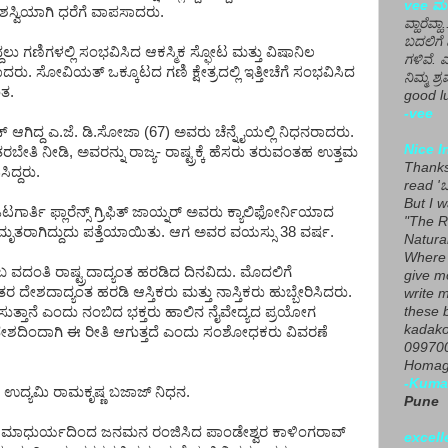
vee ಮನ
ಶಸ್ವಿಯಾಗಿ ಧರೆಗೆ ವಾಪಸಾದರು.
ವ್ಹಾರೆವ್ಹ
ಬದಲಿಗೆ 
ದ್ದಲು ಗಣಿಗಳಲ್ಲಿ ಸಂಭವಿಸಿದ ಆಕಸ್ಮಿಕ ಸ್ಫೋಟ ಮತ್ತು ವಿಷಾನಿಲ
ಗಳಿವೆ. 
ರು. ಸೋವಿಯತ್ ಒಕ್ಕೂಟದ ಗಣಿ ಕ್ಷೇತ್ರದಲ್ಲಿ ಇತ್ತೀಚೆಗೆ ಸಂಭವಿಸಿದ
ನಿಮ್ಮ ಶ್ರ
ಂತ.
good lu
-vee
್ ಆಗಿದ್ದ ಎ.ಜೆ. ಡಿ.ಸೋಜಾ (67) ಅವರು ಚೆನ್ನೈಯಲ್ಲಿ ನಿಧನರಾದರು.
Nice I
ಬೇತಿ ನೀಡಿ, ಅವರನ್ನು ರಾಜ್ಯ- ರಾಷ್ಟ್ರಕ್ಕೆ ಹೆಸರು ತರುವಂತಹ ಉತ್ತಮ
Thanks 
ಿದ್ದರು.
read 'ಒ
But I 
ಗಾರ್ತಿ ಫ್ಲಾರೆನ್ಸ್ ಗ್ರಿಫಿತ್ ಜಾಯ್ನರ್ ಅವರು ಕ್ಯಾಲಿಫೋರ್ನಿಯಾದ
"The R
ಮೃತರಾಗಿದ್ದುದು ಪತ್ತೆಯಾಯಿತು. ಆಗ ಅವರ ವಯಸ್ಸು 38 ವರ್ಷ.
Natura
Where 
 ವದಂತಿ ರಾಷ್ಟ್ರದಾದ್ಯಂತ ಹರಡಿದ ದಿನವಿದು. ಮೊದಲಿಗೆ
give m
ೇಶದಾದ್ಯಂತ ಹರಡಿ ಆಸ್ತಿಕರು ಮತ್ತು ನಾಸ್ತಿಕರು ಹುಬ್ಬೇರಿಸಿದರು.
write m
ತ್ತಾನೆ ಎಂದು ನಂಬಿದ ಭಕ್ತರು ಹಾಲಿನ ನೈವೇದ್ಯದ ಪ್ರಯೋಗ
these b
kadako
ರದೇಶದಿಂದಾಗಿ ಈ ರೀತಿ ಆಗುತ್ತದೆ ಎಂದು ಸಂಶೋಧಕರು ವಿವರಣೆ
099700
Homage
-Kuma
ಯ ಉದ್ಯಮಿ ರಾಮಕೃಷ್ಣ ಬಜಾಜ್ ನಿಧನ.
Pune
ಂಠ ಮಾಧುರ್ಯದಿಂದ ಜನಮನ ರಂಜಿಸಿದ ಪಾಂಡೇಶ್ವರ ಕಾಳಿಂಗರಾವ್
excell