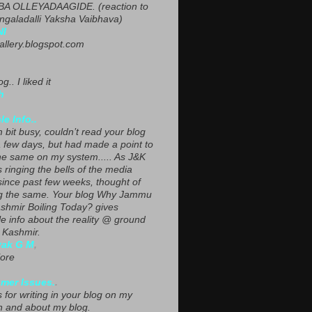
A OLLEYADAAGIDE. (reaction to
ngaladalli Yaksha Vaibhava)
NI
gallery.blogspot.com
g.. I liked it
h
le Info..
 bit busy, couldn’t read your blog
a few days, but had made a point to
he same on my system..... As J&K
s ringing the bells of the media
since past few weeks, thought of
g the same. Your blog Why Jammu
shmir Boiling Today? gives
le info about the reality @ ground
n Kashmir.
yak G M
,
ore
mer Issues.
.
 for writing in your blog on my
n and about my blog.