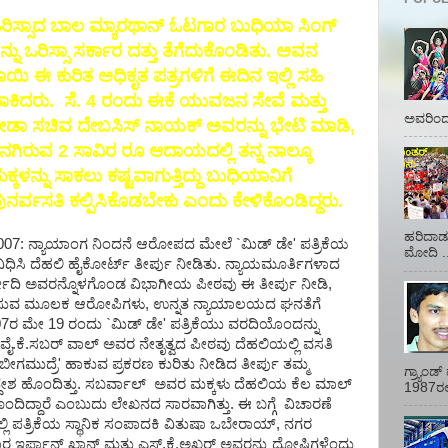
ರಿಸ್ಸಾದ ಬಾಲ ಮ್ಯಾರಥಾನ್ ಓಟಗಾರ ಬುಧಿಯಾ ಸಿಂಗ್
ನ್ನು ಒರಿಸ್ಸಾ ಸರ್ಕಾರ ದತ್ತು ತೆಗೆದುಕೊಂಡಿತು. ಅವನ
ಾಯಿ ಈ ಕುರಿತ ಅಧಿಕೃತ ಪತ್ರಗಳಿಗೆ ಈದಿನ ಇಲ್ಲಿ ಸಹಿ
ಾಕಿದರು. ಸೆ. 4 ರಂದು ಈಕೆ ಯುವಜನ ಸೇವೆ ಮತ್ತು
ಅವರಿಂದ 
್ರೀಡಾ ಸಚಿವ ದೇಬಸಿಸ್ ನಾಯಕ್ ಅವರನ್ನು ಭೇಟಿ ಮಾಡಿ,
ನಗಿರುವ 2 ಸಾವಿರ ರೂ ಆದಾಯದಲ್ಲಿ ತನ್ನ ನಾಲ್ಕೂ
ಕ್ಕಳನ್ನು ಸಾಕಲು ಕಷ್ಟವಾಗುತ್ತಿದ್ದು ಬುಧಿಯಾನಿಗೆ
ುನರ್ವಸತಿ ಕಲ್ಪಿಸಿಕೊಡಬೇಕು ಎಂದು ಕೇಳಿಕೊಂಡಿದ್ದರು.
ಹರಿದಾಡು
007: ನ್ಯಾಯಾಂಗ ನಿಂದನೆ ಆರೋಪದ ಮೇಲೆ `ಮಿಡ್ ಡೇ' ಪತ್ರಿಕೆಯ
ಮೋದಿ ..
ಕ್ಷೆ ವಿಧಿಸಿ ದೆಹಲಿ ಹೈಕೋರ್ಟ್ ತೀರ್ಪು ನೀಡಿತು. ನ್ಯಾಯಮೂರ್ತಿಗಳಾದ
್ವೇದಿ ಅವರನ್ನೊಳಗೊಂಡ ವಿಭಾಗೀಯ ಪೀಠವು ಈ ತೀರ್ಪು ನೀಡಿ,
ಪ್ರಕಟಿಸುವ ಮೂಲಕ ಆರೋಪಿಗಳು, ಉನ್ನತ ನ್ಯಾಯಾಲಯದ ಘನತೆಗೆ
2007ರ ಮೇ 19 ರಂದು `ಮಿಡ್ ಡೇ' ಪತ್ರಿಕೆಯು ವರದಿಯೊಂದನ್ನು
ರ್ತಿ ವೈ.ಕೆ.ಸಬರ್ ವಾಲ್ ಅವರ ನೇತೃತ್ವದ ಪೀಠವು ದೆಹಲಿಯಲ್ಲಿ ವಸತಿ
ಬೀಗಮುದ್ರೆ' ಹಾಕುವ ಪ್ರಕರಣ ಕುರಿತು ನೀಡಿದ ತೀರ್ಪು ತಮ್ಮ
ಗ್ರ್ಯಾಂ
ೇಶ ಹೊಂದಿತ್ತು. ಸಬರ್ವಾಲ್ ಅವರ ಮಕ್ಕಳು ದೆಹಲಿಯ ಕೆಲ ಮಾಲ್
1987ರಲ್ಲ
ದಿದ್ದಾರೆ ಎಂಬುದು ಲೇಖನದ ಸಾರವಾಗಿತ್ತು. ಈ ಬಗ್ಗೆ ವಿಚಾರಣೆ
ಲ್ಲಿ ಪತ್ರಿಕೆಯ ಸ್ಥಾನಿಕ ಸಂಪಾದಕಿ ವಿತುಷಾ ಒಬೇರಾಯ್, ನಗರ
ಾರ ಇರ್ಫಾನ್ ಖಾನ್ ಮತ್ತು ಎಸ್.ಕೆ.ಅಖ್ತರ್ ಅವರನ್ನು ದೋಷಿಗಳೆಂದು