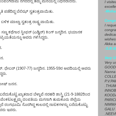
 ಸಂಪಂಗಿರಾಮ ನಗರದಲ್ಲಿ ತಮ್ಮ ಮನೆಯಲ್ಲಿ ನಿಧನರಾದರು.
I visit
excelle
ಿ ಪಡೆದಿದ್ದ ಬೆಲಿಝ್ ಸ್ವತಂತ್ರವಾಯಿತು.
-Moha
Congra
ಬಳಿಕ ಮಾಲ್ಟಾ ಸ್ವತಂತ್ರ ರಾಷ್ಟ್ರವಾಯಿತು.
I requ
congrat
್ಣ ಕಥೆಗಾರ ಸ್ಟೀಫನ್ (ಎಡ್ವಿನ್) ಕಿಂಗ್ ಜನ್ಮದಿನ. ಭಯಾನಕ
dedica
್ರಿಯತೆಯನ್ನೂ ಅವರು ಗಳಿಸಿದ್ದರು.
wishes
Akka a
ನ.
-S.R.V
ನನ.
Very U
Very u
GOOD 
ನ್. ಧೇಬರ್ (1907-77) ಜನ್ಮದಿನ. 1955-59ರ ಅವದಿಯಲ್ಲಿ ಅವರು
Nanna
್ದರು.
COLL
P.V.P
 ಘೋಷ್ ಜನನ.
.THUM
INNOB
ರೆದುಕೊಟ್ಟ ಖ್ಯಾತರಾದ ಬೆಳ್ಳಾವೆ ನರಹರಿ ಶಾಸ್ತ್ರಿ (21-9-1882ರಿಂದ
KOOD
ವೆಂಕಟಲಕ್ಷ್ಮಮ್ಮ ದಂಪತಿಯ ಮಗನಾಗಿ ತುಮಕೂರು ಜಿಲ್ಲೆಯ
PARIC
್ಲದೆ ರಂಗಭೂಮಿ ಸೊರಗಿದ್ದ ಕಾಲದಲ್ಲಿ ನಾಟಕಗಳನ್ನು ಬರೆದುಕೊಟ್ಟು
NIMMA
GALU
ಿದವರು ಇವರು.
.NEEV