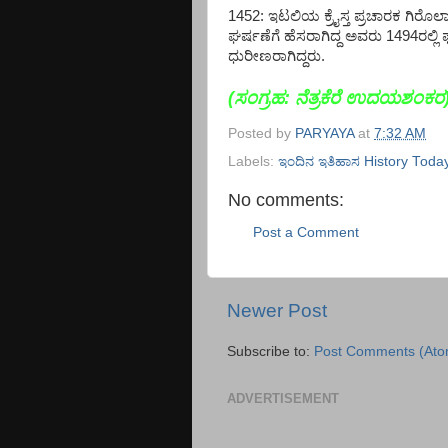
1452: ಇಟಲಿಯ ಕ್ರೈಸ್ತ ಪ್ರಚಾರಕ ಗಿರೊಲ
ಘರ್ಷಣೆಗೆ ಹೆಸರಾಗಿದ್ದ ಅವರು 1494ರಲ್ಲಿ ಫ
ಧುರೀಣರಾಗಿದ್ದರು.
(ಸಂಗ್ರಹ: ನೆತ್ರಕೆರೆ ಉದಯಶಂಕರ
Posted by
PARYAYA
at
7:32 AM
Labels:
ಇಂದಿನ ಇತಿಹಾಸ History Toda
No comments:
Post a Comment
Newer Post
Subscribe to:
Post Comments (Ato
ADVERTISEMENT