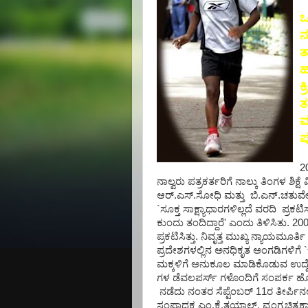
ಒ
ನ
ತ
ಹ
ಕ
ತ
ಮ
ಪ
2
ನಾಲ್ವರು ಪತ್ರಕರ್ತರಿಗೆ ನಾಲ್ಕು ತಿಂಗಳ ಶಿ
ಆರ್.ಎಸ್.ಸೋಧಿ ಮತ್ತು ಬಿ.ಎನ್.ಚತುರ
`ಸೂಕ್ತ ಸಾಕ್ಷ್ಯಾಧಾರಗಳಿಲ್ಲದೆ ವರದಿ 
ಕುಂದು ತಂದಿದ್ದಾರೆ' ಎಂದು ತಿಳಿಸಿತು. 
ಪ್ರಕಟಿಸಿತ್ತು. ನಿವೃತ್ತ ಮುಖ್ಯ ನ್ಯಾಯಮೂ
ಪ್ರದೇಶಗಳಲ್ಲಿನ ಅನಧಿಕೃತ ಅಂಗಡಿಗಳಿಗೆ `
ಮಕ್ಕಳಿಗೆ ಅನುಕೂಲ ಮಾಡಿಕೊಡುವ ಉದ್ದ
ಗಳ ಡೆವಲಪರ್ಸ್ ಗಳೊಂದಿಗೆ ಸಂಪರ್ಕ ಹೊಂ
ನಡೆದು ನಂತರ ಸೆಪ್ಟೆಂಬರ್ 11ರ ತೀರ್ಪಿನ
ಸಂಪಾದಕ ಎಂ.ಕೆ.ತಯಾಲ್, ವ್ಯಂಗ್ಯಚಿತ್ರಕ