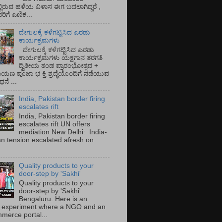
್ಲಿರುವ ಹಳೆಯ ವಿಳಾಸ ಈಗ ಬದಲಾಗಿದ್ದರೆ ,
ಿಗೆ ಎಣಿಕ...
ದೇಗುಲಕ್ಕೆ ಕಳೆಗಟ್ಟಿಸಿದ ಎರಡು
ಕಾರ್ಯಕ್ರಮಗಳು
ದೇಗುಲಕ್ಕೆ ಕಳೆಗಟ್ಟಿಸಿದ ಎರಡು
ಕಾರ್ಯಕ್ರಮಗಳು ಯಕ್ಷಗಾನ ತರಗತಿ
ದ್ವಿತೀಯ ತಂಡ ಪ್ರಾರಂಭೋತ್ಸವ +
ಾಯಣ ಪೂಜಾ ಭ ಕ್ತಿ ಶ್ರದ್ಧೆಯೊಂದಿಗೆ ನಡೆಯುವ
ನೆ ...
India, Pakistan border firing
escalates rift
India, Pakistan border firing
escalates rift UN offers
mediation New Delhi: India-
an tension escalated afresh on
.
Quality products to your
door-step by 'Sakhi'
Quality products to your
door-step by 'Sakhi'
Bengaluru: Here is an
 experiment where a NGO and an
merce portal...