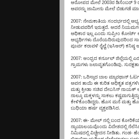
ಆರೋಪದ ಮೇಲೆ 2003ರ ಡಿಸೆಂಬರ್ 9 ರಂದು
ಅವರನ್ನು ಜಾಮೀನು ಮೇಲೆ ಬಿಡುಗಡೆ ಮಾಡಲ
2007: ನೇಮಕಾತಿಯ ಸಂದರ್ಭದಲ್ಲಿ ಅಭ್ಯರ
ನೀಡುವವರಿಗೆ ಇರುತ್ತದೆ. ಆದರೆ ನಿಯಮಗಳ
ಅಧಿಕಾರ ಇಲ್ಲ ಎಂದು ಸುಪ್ರೀಂ ಕೋರ್ಟ್ ಅಭ
ಅಭ್ಯರ್ಥಿಗಳು ದೊರೆಯದಿರುವುದರಿಂದ ಸಾ
ಪೂರ್ವ ಕರಾವಳಿ ರೈಲ್ವೆ (ಇಸಿಆರ್) ಕನಿಷ್ಠ
2007: ಆಂಧ್ರದ ಕರ್ನೂಲ್ ಜಿಲ್ಲೆಯಲ್ಲಿ ಎ
ಗ್ರಾಮಗಳು ಜಲಾವೃತಗೊಂಡಿವು. ಸುರಕ್ಷತಾ
2007: ಒರಿಸ್ಸಾದ ಬಾಲ ಮ್ಯಾರಥಾನ್ ಓಟಗಾರ
ಅವನ ತಾಯಿ ಈ ಕುರಿತ ಅಧಿಕೃತ ಪತ್ರಗಳಿಗ
ಮತ್ತು ಕ್ರೀಡಾ ಸಚಿವ ದೇಬಸಿಸ್ ನಾಯಕ್ 
ನಾಲ್ಕೂ ಮಕ್ಕಳನ್ನು ಸಾಕಲು ಕಷ್ಟವಾಗುತ್ತಿ
ಕೇಳಿಕೊಂಡಿದ್ದರು. ಹೊಸ ಮನೆ ಮತ್ತು ಹ
ಬುಧಿಯಾ ಹರ್ಷ ವ್ಯಕ್ತಪಡಿಸಿದ.
2007: ಈ- ಮೇಲ್ ನಲ್ಲಿ ಬಂದ ಕೋರಿಕೆಯನ
ನ್ಯಾಯಾಲಯವೊಂದು ವಿದೇಶದಲ್ಲಿ ನೆಲೆಸಿ
ನಿಮಿಷದಲ್ಲಿ ವಿಚ್ಛೇದನ ನೀಡಿತು. ಗಂಡ- ಹೆಂ