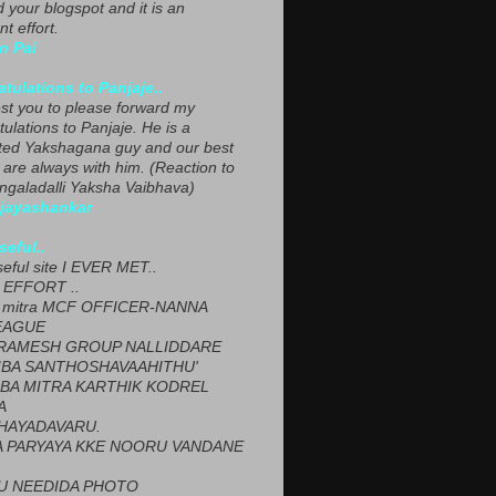
ed your blogspot and it is an
nt effort.
n Pai
tulations to Panjaje..
est you to please forward my
ulations to Panjaje. He is a
ted Yakshagana guy and our best
 are always with him. (Reaction to
ngaladalli Yaksha Vaibhava)
ijayashankar
seful..
seful site I EVER MET..
EFFORT ..
 mitra MCF OFFICER-NANNA
EAGUE
ARAMESH GROUP NALLIDDARE
BA SANTHOSHAVAAHITHU'
BA MITRA KARTHIK KODREL
A
HAYADAVARU.
 PARYAYA KKE NOORU VANDANE
U NEEDIDA PHOTO