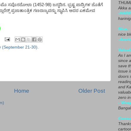
THUMB
ಾಮೊ ಸವೊನರೋಲಾ (1452-98) ಜನ್ಮದಿನ. ಭ್ರಷ್ಟ ಪಾದ್ರಿಗಳ ಜೊತೆಗೆ
Akka a
್ಲಾರೆನ್ಸ್ ಪ್ರಜಾತಾಂತ್ರಿಕ ಗಣರಾಜ್ಯವನ್ನು ಸ್ಥಾಪಿಸಿ ಅದರ ಏಕಮೇವ
-HARI
harini
)
Nice..
nice blo
-Amrit
y (September 21-30).
Valuab
As I am
since 
save t
issue i
doors 
readin
and Ka
Home
Older Post
valuab
zero i
- Vina
m)
Bangal
Consu
Thanks
cartoo