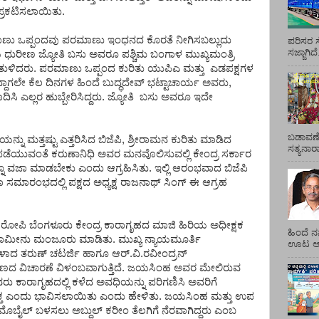
 ಪ್ರಕಟಿಸಲಾಯಿತು.
ಾಣು ಒಪ್ಪಂದವು ಪರಮಾಣು ಇಂಧನದ ಕೊರತೆ ನೀಗಿಸಬಲ್ಲುದು
ಪರಿಸರ ಸ
ಸಜ್ಜಾಗಿದ
ುರೀಣ ಜ್ಯೋತಿ ಬಸು ಅವರೂ ಪಶ್ಚಿಮ ಬಂಗಾಳ ಮುಖ್ಯಮಂತ್ರಿ
ತುಳಿದರು. ಪರಮಾಣು ಒಪ್ಪಂದ ಕುರಿತು ಯುಪಿಎ ಮತ್ತು ಎಡಪಕ್ಷಗಳ
್ದಾಗಲೇ ಕೆಲ ದಿನಗಳ ಹಿಂದೆ ಬುದ್ಧದೇವ್ ಭಟ್ಟಾಚಾರ್ಯ ಅವರು,
ದಿಸಿ ಎಲ್ಲರ ಹುಬ್ಬೇರಿಸಿದ್ದರು. ಜ್ಯೋತಿ ಬಸು ಅವರೂ ಇದೇ
ಬಡಾವಣೆ
ನ್ನು ಮತ್ತಷ್ಟು ಎತ್ತರಿಸಿದ ಬಿಜೆಪಿ, ಶ್ರೀರಾಮನ ಕುರಿತು ಮಾಡಿದ
ಸತ್ಯನಾ
ಡೆಯುವಂತೆ ಕರುಣಾನಿಧಿ ಅವರ ಮನವೊಲಿಸುವಲ್ಲಿ ಕೇಂದ್ರ ಸರ್ಕಾರ
ನೂ ವಜಾ ಮಾಡಬೇಕು ಎಂದು ಆಗ್ರಹಿಸಿತು. ಇಲ್ಲಿ ಆರಂಭವಾದ ಬಿಜೆಪಿ
ಸಮಾರಂಭದಲ್ಲಿ ಪಕ್ಷದ ಅಧ್ಯಕ್ಷ ರಾಜನಾಥ್ ಸಿಂಗ್ ಈ ಆಗ್ರಹ
ರೋಪಿ ಬೆಂಗಳೂರು ಕೇಂದ್ರ ಕಾರಾಗೃಹದ ಮಾಜಿ ಹಿರಿಯ ಅಧೀಕ್ಷಕ
ಹಿಂದೆ ನ
ಜಾಮೀನು ಮಂಜೂರು ಮಾಡಿತು. ಮುಖ್ಯ ನ್ಯಾಯಮೂರ್ತಿ
ಊಟ ಆಯ್
ಿಗಳಾದ ತರುಣ್ ಚಟರ್ಜಿ ಹಾಗೂ ಆರ್.ವಿ.ರವೀಂದ್ರನ್
ರಣದ ವಿಚಾರಣೆ ವಿಳಂಬವಾಗುತ್ತಿದೆ. ಜಯಸಿಂಹ ಅವರ ಮೇಲಿರುವ
ಕಾರಾಗೃಹದಲ್ಲಿ ಕಳೆದ ಅವಧಿಯನ್ನು ಪರಿಗಣಿಸಿ ಅವರಿಗೆ
 ಎಂದು ಭಾವಿಸಲಾಯಿತು ಎಂದು ಹೇಳಿತು. ಜಯಸಿಂಹ ಮತ್ತು ಉಪ
ಮೊಬೈಲ್ ಬಳಸಲು ಅಬ್ದುಲ್ ಕರೀಂ ತೆಲಗಿಗೆ ನೆರವಾಗಿದ್ದರು ಎಂಬ