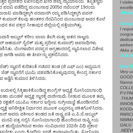
ತ್ತರ ಪ್ರದೇಶದ ಲಖೀಂಪುರ ಖೇರಿ ಜಿಲ್ಲಾ ನ್ಯಾಯಾಲಯ `ತಪ್ಪಿತಸ್ಥರು'
I visit
 ಪದವಿ ಪಡೆದಿದ್ದ ಮಂಜುನಾಥ 2005ರ ನವೆಂಬರ್ 19ರಂದು
excelle
ಾಟ ಮಾಡಿದ್ದಕ್ಕಾಗಿ ಪರವಾನಗಿ ರದ್ದು ಪಡಿಸಿದ್ದಕ್ಕಾಗಿ ಪವನ್
-Moha
 ಕುಮಾರ್ ಕೆಲವು ಹಂತಕರ ನೆರವಿನಿಂದ ಮಂಜುನಾಥ ಅವರ ಕೊಲೆ
Congra
ಶವ ಪಕ್ಕದ ಸೀತಾಪುರ ಜಿಲ್ಲೆಯಲ್ಲಿ ಪತ್ತೆಯಾಗಿತ್ತು.
I requ
congrat
ಿ ಅಬ್ದುಲ್ ಕರೀಂ ಲಾಲಾ ತೆಲಗಿ ಮತ್ತು ಆತನ ನಾಲ್ವರು
dedica
್ ಅಹಮದ್ ಸೈಲಿಕ್ ಮತ್ತು ಪ್ರದೀಪ ಕುಮಾರ್) ಅಪರಾಧಿಗಳು
wishes
ಸಿತು. ಬೆಂಗಳೂರಿನ ಪರಪ್ಪನ ಅಗ್ರಹಾರದಲ್ಲಿ ಸ್ಥಾಪಿಸಲಾದ ವಿಶೇಷ
Akka a
ಥ ಅಗಡಿ ಅವರು ಈ ತೀರ್ಪನ್ನು ಪ್ರಕಟಿಸಿದರು.
-S.R.V
ೆಡ್) ಸ್ಥಾಪನೆ ಕುರಿತಂತೆ ಸಚಿವರ ತಂಡ (ಜಿ ಎಫ್ ಎಂ) ಅಧ್ಯಯನ
Very U
Very u
ೆಡ್ ಸ್ಥಾಪನೆಗೆ ಭೂಮಿ ವಶಪಡಿಸಿಕೊಳ್ಳುವುದನ್ನು ಕೇಂದ್ರ ಸರ್ಕಾರ
GOOD 
ವ ಅಶ್ವಿನಿ ಕುಮಾರ ತಿಳಿಸಿದರು.
Nanna
COLL
ಲ್ಲಿ ಸಿಕ್ಕಿಹಾಕಿಕೊಂಡಿದ್ದ ಕಾಂಗ್ರೆಸ್ ಅಧ್ಯಕ್ಷೆ ಸೋನಿಯಾಗಾಂಧಿ
P.V.P
ಸಲಹಾ ಮಂಡಳಿ ಅಧ್ಯಕ್ಷ ಸ್ಥಾನಕ್ಕೆ ರಾಜೀನಾಮೆ ನೀಡುವ ಮೂಲಕ ತಮ್ಮ
.THUM
ಕ್ಷಣೆಗೆ ಯುಪಿಎ ಸರ್ಕಾರ ಇನ್ನೇನು ಸುಗ್ರೀವಾಜ್ಞೆ ಹೊರಡಿಸಲಿದೆ
INNOB
್ಯಕ್ಷೆ ಅನಿರೀಕ್ಷಿತ ನಿರ್ಧಾರದ ಮೂಲಕ ಎಲ್ಲರನ್ನೂ ಚಕಿತಗೊಳಿಸಿದರು.
KOOD
ಾರ್ ಅವರು ವಕೀಲರ ತಂಡದ ಜತೆ ರಾಷ್ಟ್ರಪತಿ ಎ.ಪಿ.ಜೆ.ಅಬ್ದುಲ್
PARIC
 ಮನವಿ ಪತ್ರ ಸಲ್ಲಿಸಿ ಸೋನಿಯಾಗಾಂಧಿ ಹೊಂದಿರುವ ರಾಷ್ಟ್ರೀಯ
NIMMA
GALU
ಕ ಹುದ್ದೆಯಾಗಿರುವ ಕಾರಣ ಸಂವಿಧಾನದ 102ನೇ ವಿಧಿ ಪ್ರಕಾರ
.NEEV
ಪಡಿಸಬೇಕು ಎಂದು ಕೋರಿದ್ದು ಇದಕ್ಕೆ ಕಾರಣವಾಯಿತು. ಸೋನಿಯಾ