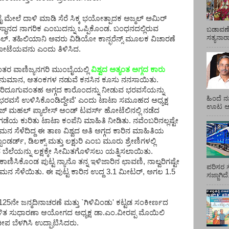
ಮೇಲೆ ದಾಳಿ ಮಾಡಿ ಸೆರೆ ಸಿಕ್ಕ ಭಯೋತ್ಪಾದಕ ಅಜ್ಮಲ್ ಅಮಿರ್
ಸ್ಥಾನದ ನಾಗರಿಕ ಎಂಬುದನ್ನು ಒಪ್ಪಿಕೊಂಡ. ಬಂಧನದಲ್ಲಿರುವ
ಬಡಾವಣೆ
ಸತ್ಯನಾ
 ಎಲ್. ತಹಿಲಿಯಾನಿ ಅವರು ವಿಡಿಯೋ ಕಾನ್ಫರೆನ್ಸ್ ಮೂಲಕ ವಿಚಾರಣೆ
 ಕೋಟೆಯವನು ಎಂದು ತಿಳಿಸಿದ.
ತರ ವಾಣಿಜ್ಯನಗರಿ ಮುಂಬೈಯಲ್ಲಿ
ವಿಶ್ವದ ಅತ್ಯಂತ ಅಗ್ಗದ ಕಾರು
ನುಮಾನ, ಆತಂಕಗಳ ನಡುವೆ ಕನಸಿನ ಕೂಸು ನನಸಾಯಿತು.
ರಿದೂಗುವಂತಹ ಅಗ್ಗದ ಕಾರೊಂದನ್ನು ನೀಡುವ ಭರವಸೆಯನ್ನು
ಹಿಂದೆ ನ
ಭರವಸೆ ಉಳಿಸಿಕೊಂಡಿದ್ದೇವೆ' ಎಂದು ಟಾಟಾ ಸಮೂಹದ ಅಧ್ಯಕ್ಷ
ಊಟ ಆಯ್
 ಮಹಲ್ ಪ್ಯಾಲೇಸ್ ಅಂಡ್ ಟವರ್ಸ್‌ ಹೋಟೆಲಿನಲ್ಲಿ ನಡೆದ
ಡುಗಡೆಯ ಕುರಿತು ಟಾಟಾ ಕಂಪೆನಿ ಮಾಹಿತಿ ನೀಡಿತು. ನವೆಂಬರಿನಲ್ಲಷ್ಟೇ
ಗಮನ ಸೆಳೆದಿದ್ದ ಈ ತಾಣ ವಿಶ್ವದ ಅತಿ ಅಗ್ಗದ ಕಾರಿನ ಮಾಹಿತಿಯ
ರ್ಡ್, ಡಿಲಕ್ಸ್ ಮತ್ತು ಲಕ್ಷುರಿ ಎಂಬ ಮೂರು ಶ್ರೇಣಿಗಳಲ್ಲಿ
ೆಲೆಯನ್ನು ಲಕ್ಷಕ್ಕೇ ಸೀಮಿತಗೊಳಿಸಲು ಯತ್ನಿಸಲಾಯಿತು.
ಾಣಿಸಿಕೊಂಡ ಪುಟ್ಟ ನ್ಯಾನೊ ತನ್ನ ಇಳಿಜಾರಿನ ಛಾವಣಿ, ನಾಲ್ವರಿಗಷ್ಟೇ
ಪರಿಸರ ಸ
ಗಮನ ಸೆಳೆಯಿತು. ಈ ಪುಟ್ಟ ಕಾರಿನ ಉದ್ದ 3.1 ಮೀಟರ್, ಅಗಲ 1.5
ಸಜ್ಜಾಗಿದ
ನೇ ಜನ್ಮದಿನಾಚರಣೆ ಮತ್ತು `ಗಿಳಿವಿಂಡು' ಕಟ್ಟಡ ಸಂಕೀರ್ಣದ
ಡಳಿತ ಸುಧಾರಣಾ ಆಯೋಗದ ಅಧ್ಯಕ್ಷ ಡಾ.ಎಂ.ವೀರಪ್ಪ ಮೊಯಿಲಿ
ಪ ಬೆಳಗಿಸಿ ಉದ್ಘಾಟಿಸಿದರು.