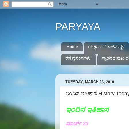
PARYAYA
Home
ಯಕ್ಷಗಾನ / ತಾಳಮದ್ದಳೆ
ರಸ ಪ್ರಸಂಗಗಳು!
ಗ್ರಾಹಕರ ಸುಖ-ದ
TUESDAY, MARCH 23, 2010
ಇಂದಿನ ಇತಿಹಾಸ History Toda
ಇಂದಿನ ಇತಿಹಾಸ
ಮಾರ್ಚ್ 23