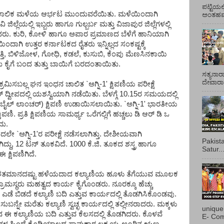
ಪಟ್ಟಿಯಲ
ಲಿ ಅಕಾಲಿಕ ಮಳೆಯ ಆರ್ಭಟ ಮುಂದುವರೆಯಿತು. ಮಳೆಯಿಂದಾಗಿ
ಅಂತಹವರ
ಲ್ಲೆಯಲ್ಲಿ ಇಬ್ಬರು ಹಾಗೂ ಗುಲ್ಬರ್ಬ ಮತ್ತು ವಿಜಾಪುರ ಜಿಲ್ಲೆಗಳಲ್ಲಿ
ಾದರು. ಕುರಿ, ಕೋಳಿ ಹಾಗೂ ಅಪಾರ ಪ್ರಮಾಣದ ಬೆಳೆಗೆ ಹಾನಿಯಾಗಿ
ದಾಗಿ ಉತ್ತರ ಕರ್ನಾಟಕದ ರೈತರು ಇನ್ನಿಲ್ಲದ ಸಂಕಷ್ಟಕ್ಕೆ
್ತಿ, ಬಿಳಿಜೋಳ, ಗೋಧಿ, ಕಡಲೆ, ಕುಸುಬಿ, ಕೆಂಪು ಮೆಣಸಿನಕಾಯಿ
ಮ ಕೈಗೆ ಬಂದ ತುತ್ತು ಬಾಯಿಗೆ ಬರದಂತಾಯಿತು.
ಸತ್ಯನಾರ
ದೇವಾರಾಧ
ರಮಿಸಬಲ್ಲ ಘನ ಇಂಧನ ಚಾಲಿತ `ಅಗ್ನಿ-1' ಕ್ಷಿಪಣಿಯ ಪರೀಕ್ಷೆ
ದ್ವೀಪದಲ್ಲಿ ಯಶಸ್ವಿಯಾಗಿ ನಡೆಯಿತು. ಬೆಳಗ್ಗೆ 10.15ರ ಸಮಯದಲ್ಲಿ
ಲ್ ಲಾಂಚರ್) ಕ್ಷಿಪಣಿ ಉಡಾಯಿಸಲಾಯಿತು. `ಅಗ್ನಿ-1' ಭಾರತೀಯ
ಿ. ಪ್ರತಿ ಕ್ಷಿಪಣಿಯ ಸಾಮರ್ಥ್ಯ ಒರೆಗಲ್ಲಿಗೆ ಹಚ್ಚಲು ಡಿ ಆರ್ ಡಿ ಒ
ದು.
ಂದಲೇ `ಅಗ್ನಿ-1'ರ ಪರೀಕ್ಷೆ ನಡೆಸಲಾಗಿತ್ತು. ದೇಶೀಯವಾಗಿ
Pakist
ದ್ದು, 12 ಟನ್ ತೂಕವಿದೆ. 1000 ಕೆ.ಜಿ. ತೂಕದ ಶಸ್ತ್ರ ಹಾಗೂ
Satur..
 ಕ್ಷಿಪಣಿಗಿದೆ.
ದ ಶತಮಾನದಷ್ಟು ಹಳೆಯದಾದ ಕಲ್ಯಾಣಿಯ ಹೂಳು ತೆಗೆಯುವ ಮೂಲಕ
ರಾಮಸ್ಥರು ಮಹತ್ವದ ಕಾರ್ಯ ಕೈಗೊಂಡರು. ನೂರಕ್ಕೂ ಹೆಚ್ಚು
ಬಿಡದೆ ಕಲ್ಯಾಣಿ ಬದಿ ಎತ್ತುವ ಕಾರ್ಯದಲ್ಲಿ ತೊಡಗಿಸಿಕೊಂಡವು.
ುಬನ್ನೇ ಮರೆತು ಕಲ್ಯಾಣಿ ಸ್ವಚ್ಛ ಕಾರ್ಯದಲ್ಲಿ ತಲ್ಲೀನರಾದರು. ಮಕ್ಕಳು
unique
ನ ಈ ಕಲ್ಯಾಣಿಯ ಬದಿ ಎತ್ತುವ ಕೆಲಸದಲ್ಲಿ ತೊಡಗಿದರು. ಕೊಳವೆ
E- Com