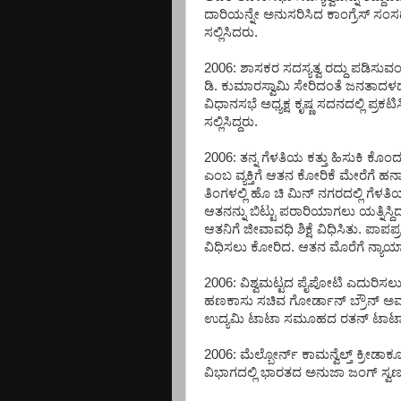
ದಾರಿಯನ್ನೇ ಅನುಸರಿಸಿದ ಕಾಂಗ್ರೆಸ್ ಸಂಸದ
ಸಲ್ಲಿಸಿದರು.
2006: ಶಾಸಕರ ಸದಸ್ಯತ್ವ ರದ್ದು ಪಡಿಸುವಂ
ಡಿ. ಕುಮಾರಸ್ವಾಮಿ ಸೇರಿದಂತೆ ಜನತಾದಳ
ವಿಧಾನಸಭೆ ಅಧ್ಯಕ್ಷ ಕೃಷ್ಣ ಸದನದಲ್ಲಿ ಪ್
ಸಲ್ಲಿಸಿದ್ದರು.
2006: ತನ್ನ ಗೆಳತಿಯ ಕತ್ತು ಹಿಸುಕಿ ಕೊಂದ 
ಎಂಬ ವ್ಯಕ್ತಿಗೆ ಆತನ ಕೋರಿಕೆ ಮೇರೆಗೆ
ತಿಂಗಳಲ್ಲಿ ಹೊ ಚಿ ಮಿನ್ ನಗರದಲ್ಲಿ ಗೆಳತ
ಆತನನ್ನು ಬಿಟ್ಟು ಪರಾರಿಯಾಗಲು ಯತ್ನಿಸ್ದಿ
ಆತನಿಗೆ ಜೀವಾವಧಿ ಶಿಕ್ಷೆ ವಿಧಿಸಿತು. ಪಾಪ
ವಿಧಿಸಲು ಕೋರಿದ. ಆತನ ಮೊರೆಗೆ ನ್
2006: ವಿಶ್ವಮಟ್ಟದ ಪೈಪೋಟಿ ಎದುರಿಸಲು ಬ್ರ
ಹಣಕಾಸು ಸಚಿವ ಗೋರ್ಡಾನ್ ಬ್ರೌನ್ ಅವ
ಉದ್ಯಮಿ ಟಾಟಾ ಸಮೂಹದ ರತನ್ ಟಾಟಾ
2006: ಮೆಲ್ಬೋರ್ನ್ ಕಾಮನ್ವೆಲ್ತ್ ಕ್ರ
ವಿಭಾಗದಲ್ಲಿ ಭಾರತದ ಅನುಜಾ ಜಂಗ್ ಸ್ವರ