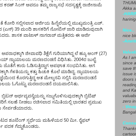
THUMB
 ಕರಣ್ ಸಿಂಗ್ ಅವರೂ ತಮ್ಮ ರಾಜ್ಯಸಭೆ ಸದಸ್ಯತ್ವಕ್ಕೆ ರಾಜೀನಾಮೆ
Akka a
-HARI
harini
ತೆ ಕೋರಿ ಸಲ್ಲಿಸಲಾದ ಅರ್ಜಿಯ ಹಿನ್ನೆಲೆಯಲ್ಲಿ ಮುಖ್ಯಮಂತ್ರಿ ಎಚ್.
ದ (ಎಸ್) 39 ಮಂದಿ ಶಾಸಕರಿಗೆ ನೋಟಿಸ್ ಜಾರಿ ಮಾಡಿರುವುದಾಗಿ
Nice..
ರಕಟಿಸಿದರು. ಶಾಸಕ ವಾಟಾಳ್ ನಾಗರಾಜ್ ಮತ್ತಿತರರು ಈ ಅರ್ಜಿ
nice blo
-Amrit
Valuab
ಅಪರಾಧಕ್ಕಾಗಿ ಜೀವಾವಧಿ ಶಿಕ್ಷೆಗೆ ಗುರಿಯಾಗಿದ್ದ ಲೆ ಹ್ಯೂ ಅಂಗ್ (27)
As I am
 ಹನಾಯ್ ನ್ಯಾಯಾಲಯ ಮರಣದಂಡನೆ ವಿಧಿಸಿತು. 2004ರ ಜುಲೈ
since 
ಿಯ ಜೊತೆಗೆ ಕಾರು ಓಡಿಸುತ್ತಿದ್ದಾಗ ಅಪಘಾತ ಸಂಭವಿಸಿತು. ಆಗ
save t
ದಕ್ಕಾಗಿ ಗೆಳತಿಯನ್ನು ಕತ್ತು ಹಿಚುಕಿ ಕೊಲೆ ಮಾಡಿದ್ದ. ನ್ಯಾಯಾಲಯ
issue i
ಪ್ರಜ್ಞೆಯಿಂದ ಕೊರಗುತ್ತಿದ್ದ ಆತ ಮೇಲ್ಮನವಿ ಸಲ್ಲಿಸಿ ಮರಣದಂಡನೆ
doors 
ಯಾಯಾಲಯ ಓಗೊಟ್ಟು ಮರಣದಂಡನೆ ದಯಪಾಲಿಸಿತು.
readin
and Ka
ಿಟನ್ ಅರ್ಥವ್ಯವಸ್ಥೆಯನ್ನು ಸಜ್ಜುಗೊಳಿಸುವುದಕ್ಕಾಗಿ ಬ್ರಿಟಿಷ್
valuab
zero i
ರಿಗೆ ಸಲಹೆ ನೀಡಲು ರಚಿಸಲಾದ ಸಮಿತಿಯಲ್ಲಿ ಭಾರತದ ಪ್ರಮುಖ
- Vina
 ಸೇರ್ಪಡೆಯಾದರು.
Bangal
ೀಡಾಕೂಟದ ಶೂಟಿಂಗ್ ಸ್ಪರ್ಧೆಯ ಮಹಿಳೆಯರ 50 ಮೀ. ರೈಫಲ್
Consu
್ಣ ಪದಕ ಗೆದ್ದುಕೊಂಡರು.
Thanks
cartoo