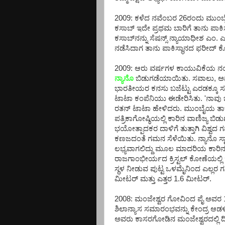
2009: ಕಳೆದ ನವೆಂಬರ 26ರಂದು ಮುಂಬೈ 
ಕಸಾಬ್ ಇದೇ ಪ್ರಥಮ ಬಾರಿಗೆ ತಾನು ಪಾಕಿ
ಕಸಾಬ್‌ನನ್ನು ಸೆಷನ್ಸ್ ನ್ಯಾಯಾಧೀಶ ಎಂ.
ನಡೆಸಿದಾಗ ತಾನು ಪಾಕಿಸ್ಥಾನದ ಫರೀದ್
2009: ಆರು ವರ್ಷಗಳ ಕಾಯುವಿಕೆಯ ನಂ
ನ್ಯಾನೊ
ಬಿಡುಗಡೆಯಾಯಿತು. ಸವಾಲು, ಅ
ಭಾರತೀಯರ ಕನಸು ಬಜೆಟ್ಟು ಎರಡಕ್ಕೂ ಸ
ಟಾಟಾ ಕಂಪೆನಿಯು ಈಡೇರಿಸಿತು. 'ನಾವು 
ರತನ್ ಟಾಟಾ ಹೇಳಿದರು. ಮುಂಬೈಯ ತಾಜ್
ಪತ್ರಿಕಾಗೋಷ್ಠಿಯಲ್ಲಿ ಕಾರಿನ ವಾಣಿಜ್ಯ ಬಿ
ಭಯೋತ್ಪಾದಕರ ದಾಳಿಗೆ ತುತ್ತಾಗಿ ವಿಶ್ವದ 
ಕಣಜದಂತೆ ಗಮನ ಸೆಳೆಯಿತು. ನ್ಯಾನೊ ಸ್ಟಾಂಡ
ಲಭ್ಯವಾಗಲಿದ್ದು ಮೂಲ ಮಾದರಿಯ ಕಾರಿನ ಬ
ರಾಜಗಾಂಭೀರ್ಯದ ಕ್ರಿಸ್ಟಲ್ ಕೋಣೆಯಲ್ಲಿ ಕ
ಸ್ಥಳ ನೀಡುವ ಪುಟ್ಟ ಒಳಮೈನಿಂದ ಎಲ್ಲರ 
ಮೀಟರ್ ಮತ್ತು ಎತ್ತರ 1.6 ಮೀಟರ್.
2008: ಮಂಜೇಶ್ವರ ಗೋವಿಂದ ಪೈ ಅವರ 125
ಶಿಲಾನ್ಯಾಸ ಸಮಾರಂಭವನ್ನು ಕೇಂದ್ರ ಆ
ಅವರು ಕಾಸರಗೋಡಿನ ಮಂಜೇಶ್ವರದಲ್ಲಿ ದೀ