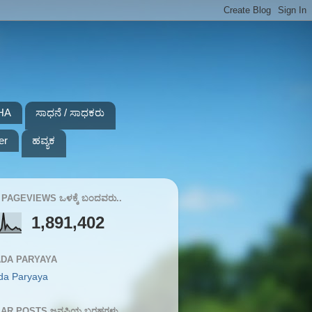
HA
ಸಾಧನೆ / ಸಾಧಕರು
er
ಹವ್ಯಕ
PAGEVIEWS ಒಳಕ್ಕೆ ಬಂದವರು..
1,891,402
DA PARYAYA
da Paryaya
AR POSTS ಜನಪ್ರಿಯ ಬರಹಗಳು