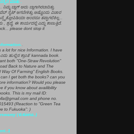
ಸ್ಸಿನ ಮಾತು .
ಾ... ನಿಮ್ಮ ಬ್ಲಾಗ್ ಅದು ಬ್ಲಾಗಾಗಿರಬಾದಿತ್ತು.
ವೆಬ್ ಸೈಟ್ ಆಗಬೇಕಿತ್ತು.ಅಷ್ಟೊಂದು ವಿಚಾರ
ಎನ್ಸೈಕ್ಲೋಪಿಡಿಯಾ ಅಂದರೂ ತಪ್ಪಾಗಲಿಕಿಲ್ಲ...
ಮ , ಶ್ರದ್ಧೆ, ಈ ಕಾರ್ಯದಲ್ಲಿ ಎದ್ದು ಕಾಣುತ್ತಿದೆ.
ck... please dont stop it
nformation.
.
a lot for nice Information. I have
ಂದು ಹುಲ್ಲಿನ ಕ್ರಾಂತಿ' kannada book.
want both "One-Straw Revolution"
oad Back to Nature and The
l Way Of Farming" English Books.
can I get both the books? can you
ore information? Would you please
e if you know about availibility
ooks. This is my mail ID:
lla@gmail.com and phone no.
15493 (Reaction to "Green Tea
 to Fukuoka": )
rswamy (ಕುಕೂಊ..)
ent..1