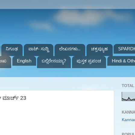
ನಿಗೂಢ
ವಾಟ್- ಸುದ್ದಿ
ಲೇಖನಗಳು..
ಚಕ್ರವ್ಯೂಹ
SPARD
ುಃಖ
English
ಬಲ್ಲಿರೇನಯ್ಯಾ?
ಪುಸ್ತಕ ಪ್ರಪಂಚ
Hindi & Oth
TOTAL 
y ಮಾರ್ಚ್ 23
KANNA
Kanna
POPUL