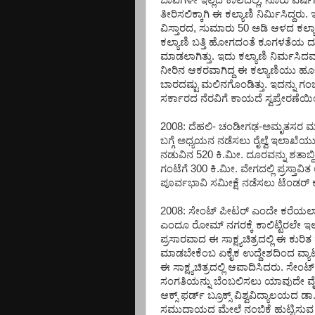
ಬಾವಿಗಳೇ ಇಲ್ಲದ ಕಾಲದಲ್ಲಿ, ನೂರು ವರ
ತೀರಿಸಲಿಕ್ಕಾಗಿ ಈ ಕಲ್ಯಾಣಿ ನಿರ್ಮಿಸಿದ್
ವಿಸ್ತಾರದ, ಸುಮಾರು 50 ಅಡಿ ಆಳದ ಕಲ್ಯಾಣಿ
ಕಲ್ಯಾಣಿ ಬತ್ತಿ ಹೋಗದಂತೆ ಕೂಗಳತೆಯ ದೂರ
ಮಾಡಲಾಗಿತ್ತು. ಇದು ಕಲ್ಯಾಣಿ ನಿರ್ಮಸಿದ
ನೀರಿನ ಆಕರವಾಗಿದ್ದ ಈ ಕಲ್ಯಾಣಿಯು ಹೂಳು
ಬಾರದಷ್ಟು ಮಲಿನಗೊಂಡಿತ್ತು. ಇದನ್ನು ಗಂ
ಸರ್ಕಾರದ ನೆರವಿಗೆ ಕಾಯದೆ ಸ್ವಪ್ರೇರಣೆ
2008: ದೆಹಲಿ- ಚಂಡೀಗಢ-ಅಮೃತಸರ ಮಾ
ಬಗ್ಗೆ ಅಧ್ಯಯನ ನಡೆಸಲು ರೈಲ್ವೆ ಇಲಾಖೆಯು
ನಡುವಿನ 520 ಕಿ.ಮೀ. ದೂರವನ್ನು ಶತಾಬ್ದಿ 
ಗಂಟೆಗೆ 300 ಕಿ.ಮೀ. ವೇಗದಲ್ಲಿ ಪ್ರಸ್ತ
ಪೂರ್ವಭಾವಿ ಸಮೀಕ್ಷೆ ನಡೆಸಲು ಟೆಂಡರ
2008: ಸೇಂಟ್ ಪೀಟರ್ ಎಂದೇ ಕರೆಯಲಾ
ಎಂದೂ ರೋಮ್ ನಗರಕ್ಕೆ ಕಾಲಿಟ್ಟಿರಲೇ ಇಲ್ಲ
ಪ್ರಸಾರವಾದ ಈ ಸಾಕ್ಷ್ಯಚಿತ್ರದಲ್ಲಿ ಈ ಕುರಿ
ಮಾಡಬೇಕೆಂಬ ಏಕೈಕ ಉದ್ದೇಶದಿಂದ ವ್ಯಾಟಿಕನ್
ಈ ಸಾಕ್ಷ್ಯಚಿತ್ರದಲ್ಲಿ ಆಪಾದಿಸಿದರು. ಸ
ಸಂಗತಿಯನ್ನು ಬೆಂಬಲಿಸಲು ಯಾವುದೇ ವೈಜ್ಞಾ
ಆಕ್ಸ್ ಫರ್ಡ್ ಬ್ರೂಕ್ಸ್ ವಿಶ್ವವಿದ್ಯಾಲಯ
ಸಮುದಾಯದ ಮೇಲೆ ನಂಬಿಕೆ ಹುಟ್ಟಿಸುವ ದ