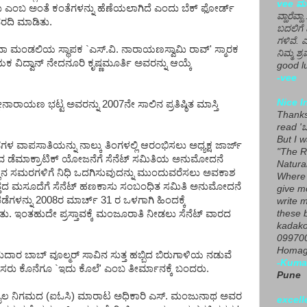
vee ಮನ
 ಎಂಬ ಅಂತೆ ಕಂತೆಗಳನ್ನು ಹೆಣೆಯಲಾಗಿದೆ ಎಂದು ಬೆಕ್ ಫೋರ್ಡ್
ವ್ಹಾರೆವ್ಹ
ವರದಿ ಮಾಡಿತು.
ಬದಲಿಗೆ 
ಗಳಿವೆ. 
ಾ ಮಂಡಲಿಯ ಸ್ಥಾಪಕ `ಎಸ್.ವಿ. ನಾರಾಯಣಸ್ವಾಮಿ ರಾವ್' ಸ್ಮಾರಕ
ನಿಮ್ಮ ಶ್ರ
ಾಯಕ ವಿದ್ವಾನ್ ನೇದನೂರಿ ಕೃಷ್ಣಮೂರ್ತಿ ಅವರನ್ನು ಆಯ್ಕೆ
good lu
-vee
Nice I
ೀನಾರಾಯಣ ಭಟ್ಟ ಅವರನ್ನು 2007ನೇ ಸಾಲಿನ ಪ್ರತಿಷ್ಠಿತ ಮಾಸ್ತಿ
Thanks 
read 'ಒ
But I 
ಳ ವಾಪಸಾತಿಯನ್ನು ನಾಲ್ಕು ತಿಂಗಳಲ್ಲಿ ಆರಂಭಿಸಲು ಅಧ್ಯಕ್ಷ ಜಾರ್ಜ್
"The R
ುವ ಡೆಮಾಕ್ರಾಟಿಕ್ ಯೋಜನೆಗೆ ಸೆನೆಟ್ ಸಮಿತಿಯ ಅನುಮೋದನೆ
Natura
ದಲ್ಲಿನ ಸಮರಗಳಿಗೆ ನಿಧಿ ಒದಗಿಸುವುದನ್ನು ಮುಂದುವರೆಸಲು ಅವಕಾಶ
Where 
ತದ ಮಸೂದೆಗೆ ಸೆನೆಟ್ ಹಣಕಾಸು ಸಂಬಂಧಿತ ಸಮಿತಿ ಅನುಮೋದನೆ
give m
ಡೆಗಳನ್ನು 2008ರ ಮಾರ್ಚ್ 31 ರ ಒಳಗಾಗಿ ಹಿಂದಕ್ಕೆ
write m
ಿತು. ಇಂತಹುದೇ ಪ್ರಸ್ತಾವಕ್ಕೆ ಮಂಜೂರಾತಿ ನೀಡಲು ಸೆನೆಟ್ ವಾರದ
these b
kadako
099700
Homage
ೇತುದಾರ ಬಾಬ್ ವೂಲ್ಮರ್ ಸಾವಿನ ಸುತ್ತ ಹಬ್ಬಿದ ಬಿರುಗಾಳಿಯ ನಡುವೆ
-Kuma
ಲೀಸರು ಕೊನೆಗೂ `ಇದು ಕೊಲೆ' ಎಂಬ ತೀರ್ಮಾನಕ್ಕೆ ಬಂದರು.
Pune
 ನಿಗಮದ (ಐಓಸಿ) ಮಾರಾಟ ಅಧಿಕಾರಿ ಎಸ್. ಮಂಜುನಾಥ ಅವರ
excell