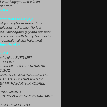
ed your blogspot and it is an
nt effort.
n Pai
tulations to Panjaje..
est you to please forward my
ulations to Panjaje. He is a
ted Yakshagana guy and our best
 are always with him. (Reaction to
ngaladalli Yaksha Vaibhava)
ijayashankar
seful..
seful site I EVER MET..
EFFORT ..
 mitra MCF OFFICER-NANNA
EAGUE
ARAMESH GROUP NALLIDDARE
BA SANTHOSHAVAAHITHU'
BA MITRA KARTHIK KODREL
A
HAYADAVARU.
 PARYAYA KKE NOORU VANDANE
U NEEDIDA PHOTO