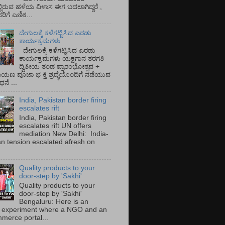
್ಲಿರುವ ಹಳೆಯ ವಿಳಾಸ ಈಗ ಬದಲಾಗಿದ್ದರೆ ,
ಿಗೆ ಎಣಿಕ...
ದೇಗುಲಕ್ಕೆ ಕಳೆಗಟ್ಟಿಸಿದ ಎರಡು
ಕಾರ್ಯಕ್ರಮಗಳು
ದೇಗುಲಕ್ಕೆ ಕಳೆಗಟ್ಟಿಸಿದ ಎರಡು
ಕಾರ್ಯಕ್ರಮಗಳು ಯಕ್ಷಗಾನ ತರಗತಿ
ದ್ವಿತೀಯ ತಂಡ ಪ್ರಾರಂಭೋತ್ಸವ +
ಾಯಣ ಪೂಜಾ ಭ ಕ್ತಿ ಶ್ರದ್ಧೆಯೊಂದಿಗೆ ನಡೆಯುವ
ನೆ ...
India, Pakistan border firing
escalates rift
India, Pakistan border firing
escalates rift UN offers
mediation New Delhi: India-
an tension escalated afresh on
.
Quality products to your
door-step by 'Sakhi'
Quality products to your
door-step by 'Sakhi'
Bengaluru: Here is an
 experiment where a NGO and an
merce portal...