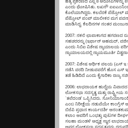
ಹತ್ಯೆ ಪ್ರಕರಣದ ಎಲ್ಲ 8 ಆರೋಪಿಗಳನ್ನು ಉ
ಎಂದು ಘೋಷಿಸಿತು. ಲಖನೌ ಐಐಎಂನಿಂದ
ಕೊಲೆಯಾಗಿದ್ದರು. ಕಲಬೆರಕೆ ಪೆಟ್ರೋಲ್ ಮಾರ
ಪೆಟ್ರೋಲ್ ಪಂಪ್ ಮಾಲೀಕರ ಮಗ ಪವನ್
ಮಾಡಿಸಿದ್ದ. ಕೆಲದಿನಗಳ ನಂತರ ಮಂಜುನಾಥನ 
2007: ನಕಲಿ ಛಾಪಾಕಾಗದ ಹಗರಣದ ರೂವಾರ
ಸಹಚರರನ್ನು (ಇರ್ಫಾನ್ ಅಹಮದ್, ವಜೀರ
ಎಂದು ಸಿಬಿಐ ವಿಶೇಷ ನ್ಯಾಯಾಲಯ ಪರಿಗಣಿ
ನ್ಯಾಯಾಲಯದಲ್ಲಿ ನ್ಯಾಯಮೂರ್ತಿ ವಿಶ್ವನಾ
2007: ವಿಶೇಷ ಆರ್ಥಿಕ ವಲಯ (ಎಸ್ ಇ ಜ
ನಡೆಸಿ ವರದಿ ನೀಡುವವರೆಗೆ ಹೊಸ ಎಸ್ ಇ ಜ
ತಡೆ ಹಿಡಿದಿದೆ ಎಂದು ಕೈಗಾರಿಕಾ ರಾಜ್ಯ ಸಚಿ
2006: ಲಾಭದಾಯಕ ಹುದ್ದೆಯ ವಿವಾದದ ಉರುಳ
ಲೋಕಸಭಾ ಸದಸ್ಯತ್ವ ಮತ್ತು ರಾಷ್ಟ್ರೀಯ 
`ತಲೆದಂಡ' ಒಪ್ಪಿಸಿದರು. ಸೋನಿಯಾಗಾಂಧಿ ರ
ಎಂಬ ನಿರೀಕ್ಷೆಯ ನಡುವೆಯೇ ಕಾಂಗ್ರೆಸ್ ಅಧ
ಬಿಜೆಪಿ ಪ್ರಧಾನ ಕಾರ್ಯದರ್ಶಿ ಅನಂತಕುಮ
ಕಲಾಂ ಅವರಿಗೆ ಒಂಭತ್ತು ಪುಟಗಳ ದೀರ್ಘ
ಸಲಹಾ ಮಂಡಳಿ ಅಧ್ಯಕ್ಷ ಸ್ಥಾನ ಲಾಭದಾಯ
ಅವರ ಲೋಕಸಭಾ ಸದಸ್ಯತ್ವವನ್ನು ರದ್ದು