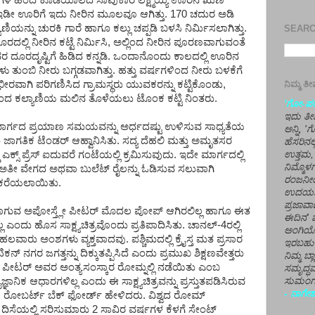
್ಷಗಳ ಹಿಂದೆ ಕೊಡಿಯಾಲದ ಸಾವುಕಾರ ಲಕ್ಷ್ಮಯ್ಯ ಊರಿನ ಋಣ
ದರು. ಇಡೀ ಊರಿಗೆ ಇದು ನೀರಿನ ಮೂಲವೂ ಆಗಿತ್ತು. 170 ಚದುರ ಅಡಿ
ಯನ್ನು ಚುರಕಿ ಗಾರೆ ಹಾಗೂ ಕಲ್ಲು ಚಪ್ಪಡಿ ಬಳಸಿ ನಿರ್ಮಿಸಲಾಗಿತ್ತು.
SEARCH
ದಲ್ಲಿ ನೀರಿನ ಕಟ್ಟೆ ನಿರ್ಮಿಸಿ, ಅಲ್ಲಿಂದ ನೀರಿನ ಪೂರಣವಾಗುವಂತೆ
ವರ ದೂರದೃಷ್ಟಿಗೆ ಹಿಡಿದ ಕನ್ನಡಿ. ಒಂದಾನೊಂದು ಕಾಲದಲ್ಲಿ ಊರಿನ
 ತುಂಬಿ ನೀರು ಬಗ್ಗಡವಾಗಿತ್ತು. ಹತ್ತು ವರ್ಷಗಳಿಂದ ನೀರು ಬಳಕೆಗೆ
ನಿಮ್ಮ 
ಭೀರವಾಗಿ ಪರಿಗಣಿಸಿದ ಗ್ರಾಮಸ್ಥರು ಯುವಕರನ್ನು ಕಟ್ಟಿಕೊಂಡು,
ಯಿಂದ ಕಲ್ಯಾಣಿಯ ಮಲಿನ ತೊಳೆಯಲು ಟೊಂಕ ಕಟ್ಟಿ ನಿಂತರು.
'ಗೋ-ಪರಾ
ಇದು ತೀರ
ರ್ಗದ ಪ್ರಯಾಣ ಸಮಯವನ್ನು ಅರ್ಧದಷ್ಟು ಉಳಿಸುವ ಸಾಧ್ಯತೆಯ
ಅನ್ನಿ, 
 ಜಾಗತಿಕ ಟೆಂಡರ್ ಆಹ್ವಾನಿಸಿತು. ಸದ್ಯ ದೆಹಲಿ ಮತ್ತು ಅಮೃತಸರ
ಹೆಸರಿನಲ
ಎಕ್ಸ್ ಪ್ರೆಸ್ ಐದುವರೆ ಗಂಟೆಯಲ್ಲಿ ಕ್ರಮಿಸುವುದು. ಇದೇ ಮಾರ್ಗದಲ್ಲಿ
ಉತ್ತಮ, 
ನಿಮ್ಮೊ
ಾವಿತ ಅತೀ ವೇಗದ ಅಥವಾ ಬುಲೆಟ್ ರೈಲನ್ನು ಓಡಿಸುವ ಸಲುವಾಗಿ
ರಂಜನೀಯ
್ ಕರೆಯಲಾಯಿತು.
ಉದಯಶಂಕರ
ಪ್ರಜಾವಾ
ಗುವ ಅಪೋಸ್ತ್ಲೇ ಪೀಟರ್ ಮೊದಲ ಪೋಪ್ ಆಗಿರಲಿಲ್ಲ ಹಾಗೂ ಈತ
ಈದಿನ' ವ
 ಎಂದು ಹೊಸ ಸಾಕ್ಷ್ಯಚಿತ್ರವೊಂದು ಪ್ರತಿಪಾದಿಸಿತು. ಚಾನಲ್-4ರಲ್ಲಿ
ಅಂಗಿಯ
ತ ಹಲವಾರು ಅಂಶಗಳು ವ್ಯಕ್ತವಾದವು. ಪಶ್ಚಿಮದಲ್ಲಿ ಕ್ರೈಸ್ತ ಮತ ಪ್ರಸಾರ
ಇರಬಹು
 ನಗರ ಜಗತ್ತನ್ನು ದಿಕ್ಕುತಪ್ಪಿಸಿದೆ ಎಂದು ಪ್ರಮುಖ ಶಿಕ್ಷಣವೇತ್ತರು
ನಿಮ್ಮ ಬ್
ೇಂಟ್ ಪೀಟರ್ ಅವರ ಅಂತ್ಯಸಂಸ್ಕಾರ ರೋಮ್ನಲ್ಲಿ ನಡೆಯಿತು ಎಂಬ
ಸಮೃದ್ಧವ
ನಿಕ ಆಧಾರಗಳಿಲ್ಲ ಎಂದು ಈ ಸಾಕ್ಷ್ಯಚಿತ್ರವನ್ನು ಪ್ರಸ್ತುತಪಡಿಸಿರುವ
ಸುಮಂಗಲ
- ನಾಗೇಶ
ದ ಡಾ. ರೋಬರ್ಟ್ ಬೆಕ್ ಫೋರ್ಡ್ ಹೇಳಿದರು. ವಿಶ್ವದ ರೋಮ್
ಿಸೆಯಲ್ಲಿ ಸರಿಸುಮಾರು 2 ಸಾವಿರ ವರ್ಷಗಳ ಕೆಳಗೆ ಸೇಂಟ್