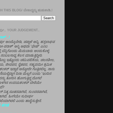
 THIS BLOG/ ಬೇಕಾದ್ದನ್ನು ಹುಡುಕಾಡಿ.!
ತೀರ್ಪು.. YOUR JUDGEMENT..
ಕ್' ..!
್ಪು ಅಂದ್ಕೊಬೇಡಿ, ಚಪ್ಪಾಳೆ ಅನ್ನಿ, ಹಸ್ತಲಾಘವ
'ಗೋ-ಪರಾಕ್' ಅನ್ನಿ ಅಥವಾ 'ಭೇಷ್' ಎಂಬ
್ಲಿ ಬೆನ್ನಿಗೊಂದು ಮೆದುಬಾರು ಅಂದುಕೊಳ್ಳಿ.
ನಂಬಲಸಾಧ್ಯ ಕೆಲಸ ಮಾಡುತ್ತಿದ್ದೀರಿ.
ಳಗೊಬ್ಬ ಇಷ್ಟೊಂದು ಚಟುವಟಿಕೆಯ, ಚಲನಶೀಲ,
, ಜೀವಪರ, ರೈತಪರ, ಸಹೃದಯೀ ಶ್ರಮಿಕ
್ ಇದ್ದಾರೆ ಅನ್ನೋದೇ ಗೊತ್ತಿರಲಿಲ್ಲ. ನಾನು
ಣಿಯಲ್ಲಿದ್ದಾಗ ದಿನಾ ಮೆಲ್ಲಗೆ ಬಂದು 'ಇಂದಿನ
ನ್ನು ತೋರಿಸಿ ಹೋಗುತ್ತಿದ್ದ ದೊಗಲೆ
ೊಳಗಿನ ಉದಯಶಂಕರ್ ಬೇರೆಯೇ
ದೆ?
ಲಾಗ್ ನಿತ್ಯ ನೂತನವಾಗಿದೆ, ಸುಂದರವಾಗಿದೆ,
ಾಗಿದೆ. ಹೀಗೆಯೇ ಸುದೀರ್ಘ
ಿಯಾಗಿರಲಿ ಎಂದು ಹಾರೈಸುತ್ತೇನೆ.
 ಹೆಗಡೆ