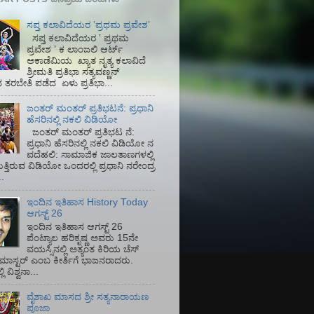
ಸಪ್ತ ಕಲಾವಿದೆಯರ ʼಪ್ರಥಮ ಪ್ರವೇಶʼ
ಸಪ್ತ ಕಲಾವಿದೆಯರ ʼ ಪ್ರಥಮ
ಪ್ರವೇಶ ʼ ಕ ಲಾಂಜಲಿ ಆರ್ಟ್
ಅಕಾಡೆಮಿಯ‌ ಖ್ಯಾತ ನೃತ್ಯ ಕಲಾವಿದೆ
ಶ್ರೀಮತಿ ಪ್ರತಿಭಾ ಸತ್ಯವಣ್ಣನ್
ತರಬೇತಿ ಪಡೆದ ಏಳು ಪ್ರತಿಭಾ...
ಜಂತರ್ ಮಂತರ್ ಪ್ರತಿಭಟನೆ: ಪ್ರಧಾನಿ
ಹೆಸರಿನಲ್ಲಿ ನಕಲಿ ವಿಡಿಯೋ
ಜಂತರ್ ಮಂತರ್ ಪ್ರತಿಭಟ ನೆ:
ಪ್ರಧಾನಿ ಹೆಸರಿನಲ್ಲಿ ನಕಲಿ ವಿಡಿಯೋ ನ
ವದೆಹಲಿ: ಸಾಮಾಜಿಕ ಜಾಲತಾಣಗಳಲ್ಲಿ
ತ್ತಿರುವ ವಿಡಿಯೋ ಒಂದರಲ್ಲಿ ಪ್ರಧಾನಿ ನರೇಂದ್ರ
.
ಇಂದಿನ ಇತಿಹಾಸ History Today
ಆಗಸ್ಟ್ 26
ಇಂದಿನ ಇತಿಹಾಸ ಆಗಸ್ಟ್ 26
ಪೆಂಟ್ಯಾಲ ಹರಿಕೃಷ್ಣ ಅವರು 15ನೇ
ವಯಸ್ಸಿನಲ್ಲಿ ಅತ್ಯಂತ ಕಿರಿಯ ಚೆಸ್
ಡ್ ಮಾಸ್ಟರ್ ಎಂಬ ಕೀರ್ತಿಗೆ ಭಾಜನರಾದರು.
ಿ ವಿಶ್ವನಾ...
ವೈಶಾಖ ಮಾಸದ ಶ್ರೀ ಸತ್ಯನಾರಾಯಣ
ಪೂಜಾ