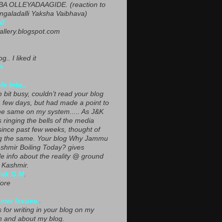
A OLLEYADAAGIDE. (reaction to
ngaladalli Yaksha Vaibhava)
NI
gallery.blogspot.com
g.. I liked it
h
le Info..
 bit busy, couldn’t read your blog
a few days, but had made a point to
he same on my system..... As J&K
s ringing the bells of the media
since past few weeks, thought of
g the same. Your blog Why Jammu
shmir Boiling Today? gives
le info about the reality @ ground
n Kashmir.
yak G M
,
ore
mer Issues.
.
 for writing in your blog on my
n and about my blog.