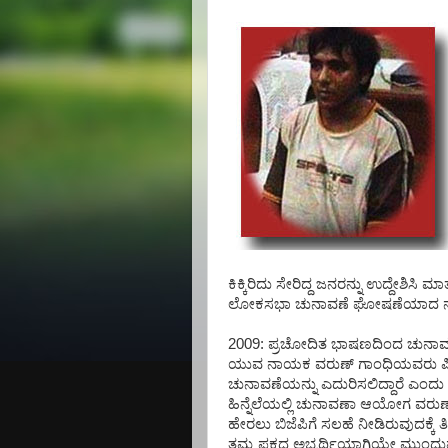
ಕಿಕ್ಕಿರಿದು ಸೇರಿದ್ದ ಜನರನ್ನು ಉದ್ದೇಶಿಸಿ ಮಾ
ಲೋಕಸಭಾ ಚುನಾವಣೆ ಘೋಷಣೆಯಾದ ನಂತರ 
2009: ಪ್ರಚೋದಿತ ಭಾಷಣದಿಂದ ಚುನಾವಣ
ಯುವ ನಾಯಕ ವರುಣ್ ಗಾಂಧಿಯವರು ಪಿಲಿಭಿ
ಚುನಾವಣೆಯನ್ನು ಎದುರಿಸಲಿದ್ದಾರೆ ಎಂದು
ಹಿನ್ನೆಲೆಯಲ್ಲಿ ಚುನಾವಣಾ ಆಯೋಗ ವರುಣ
ಹೇರಲು ಬಿಜೆಪಿಗೆ ಸಲಹೆ ನೀಡಿರುವುದಕ್ಕೆ ತೀ
ತಮ್ಮ ಪಕ್ಷದ ಅಭ್ಯರ್ಥಿಯಾಗಿಯೇ ಮುಂದುವರ