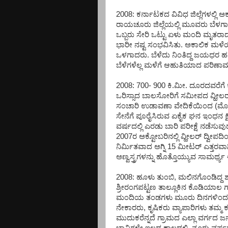
2008: ಕರ್ನಾಟಕದ ವಿವಿಧ ಜಿಲ್ಲೆಗಳಲ್
ರಾಯಚೂರು ಜಿಲ್ಲೆಯಲ್ಲಿ ಮೂವರು ಬೆಳಗಾವಿ ಜಿ
ಒಬ್ಬರು ಸೇರಿ ಒಟ್ಟು ಏಳು ಮಂದಿ ಮೃತರ
ಭಾರೀ ನಷ್ಟ ಸಂಭವಿಸಿತು. ಅಕಾಲಿಕ ಮಳೆಯಿಂ
ಒಳಗಾದರು. ಬೆಳೆದು ನಿಂತಿದ್ದ ಜಯಧರ ಹತ
ಬೆಳೆಗಳೆಲ್ಲ ಮಳೆಗೆ ಆಹುತಿಯಾದ ಪರಿಣಾ
2008: 700- 900 ಕಿ.ಮೀ. ದೂರದವರೆಗೆ ಕ್
ಒರಿಸ್ಸಾದ ಬಾಲಸೋರಿಗೆ ಸಮೀಪದ ವ್ಹೀಲರ್ 
ಸಂಚಾರಿ ಉಡಾವಣಾ ವೇದಿಕೆಯಿಂದ (ಮೊಬೈ
ಸೇನೆಗೆ ಪೂರೈಸಿರುವ ಏಕೈಕ ಘನ ಇಂಧನ ಕ್ಷಿಪಣ
ವರ್ಷದಲ್ಲಿ ಎರಡು ಬಾರಿ ಪರೀಕ್ಷೆ ನಡೆಸುವು
2007ರ ಅಕ್ಟೋಬರಿನಲ್ಲಿ ವ್ಹೀಲರ್ ದ್ವೀಪದಿ
ನಿರ್ಮಿತವಾದ ಅಗ್ನಿ 15 ಮೀಟರ್ ಎತ್ತರವಾಗಿ
ಅಣ್ವಸ್ತ್ರಗಳನ್ನು ಹೊತ್ತೊಯ್ಯುವ ಸಾಮರ್ಥ್ಯ ಈ
2008: ಹೂಳು ತುಂಬಿ, ಮಲಿನಗೊಂಡಿದ್
ಶ್ರೀರಂಗಪಟ್ಟಣ ತಾಲ್ಲೂಕಿನ ಕೊಡಿಯಾಲ ಗ್
ಮಂದಿಯ ತಂಡಗಳು ಮೂರು ದಿನಗಳಿಂದ ಎಡೆ 
ನೇಕಾರರು, ಕೃಷಿಕರು ವ್ಯಾಪಾರಿಗಳು ತಮ್ಮ ಕಸ
ಮುದುಕರೆನ್ನದೆ ಗ್ರಾಮದ ಎಲ್ಲಾ ವರ್ಗದ ಜ