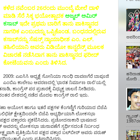
ಕಳೆದ ನವೆಂಬರ 26ರಂದು ಮುಂಬೈ ಮೇಲೆ ದಾಳಿ
ಮಾಡಿ ಸೆರೆ ಸಿಕ್ಕ ಭಯೋತ್ಪಾದಕ
ಅಜ್ಮಲ್ ಅಮಿರ್
ಕಸಾಬ್
ಇದೇ ಪ್ರಥಮ ಬಾರಿಗೆ ತಾನು ಪಾಕಿಸ್ಥಾನದ
ನಾಗರಿಕ ಎಂಬುದನ್ನು ಒಪ್ಪಿಕೊಂಡ. ಬಂಧನದಲ್ಲಿರುವ
ಅವರಿಂದ 
ಕಸಾಬ್‌ನನ್ನು ಸೆಷನ್ಸ್ ನ್ಯಾಯಾಧೀಶ ಎಂ. ಎಲ್.
ತಹಿಲಿಯಾನಿ ಅವರು ವಿಡಿಯೋ ಕಾನ್ಫರೆನ್ಸ್ ಮೂಲಕ
ವಿಚಾರಣೆ ನಡೆಸಿದಾಗ ತಾನು ಪಾಕಿಸ್ಥಾನದ ಫರೀದ್
ಕೋಟೆಯವನು ಎಂದು ತಿಳಿಸಿದ.
ಹರಿದಾಡು
2009: ಎಐಸಿಸಿ ಅಧ್ಯಕ್ಷೆ ಸೋನಿಯಾ ಗಾಂಧಿ ದಾವಣಗೆರೆ ಬಾಪೂಜಿ
ಮೋದಿ ..
ಎಂಬಿಎ ಕಾಲೇಜು ಆವರಣದಲ್ಲಿ 'ಭಾರತ ನಿರ್ಮಾಣ ರಾಲಿ'ಯಲ್ಲಿ
ತನಾಡಿ, ಕಾಂಗ್ರೆಸ್‌ ಪರ ಪ್ರಚಾರಕ್ಕೆ ವಿಧ್ಯುಕ್ತ ಚಾಲನೆ ನೀಡಿದರು.
ದೇಶದಲ್ಲಿ ನಡೆದ ಮೊದಲ ಕಾಂಗ್ರೆಸ್ ರಾಲಿ ಇದು.
ಾ ಆಯೋಗ ಹಾಗೂ ಇತರೆ ಪಕ್ಷಗಳ ಕೆಂಗಣ್ಣಿಗೆ ಗುರಿಯಾದ ಬಿಜೆಪಿ
ಟ್ ಕ್ಷೇತ್ರದಿಂದಲೇ ಬಿಜೆಪಿ ಅಭ್ಯರ್ಥಿಯಾಗಿ ಲೋಕಸಭಾ
ಗ್ರ್ಯಾಂ
 ಪಕ್ಷದ ವಕ್ತಾರರು ಪ್ರಕಟಿಸಿದರು. ಪ್ರಚೋದನಾಕಾರಿ ಭಾಷಣದ
1987ರಲ್ಲ
್ ಅವರನ್ನು ಲೋಕಸಭಾ ಚುನಾವಣೆಗೆ ಸ್ಫರ್ಧಿಸದಂತೆ ನಿರ್ಬಂಧ
ಕ್ಷ್ಣವಾಗಿ ಪ್ರತಿಕ್ರಿಯಿಸಿದ ಪಕ್ಷದ ವಕ್ತಾರ ಬಲ್‌ಬೀರ್ ಅವರು ವರುಣ್
ಿಯುತ್ತಾರೆ ಎಂದು ಪ್ರತಿಪಾದಿಸಿದರು.