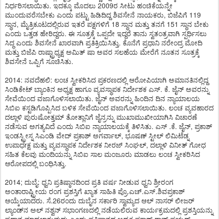
ನಿರ್ಧರಿಸಲಾಯಿತು. ಇದಕ್ಕೂ ಮೊದಲು 2009ರ ಸೀಟು ಹಂಚಿಕೆಯನ್ನೇ
ಮುಂದುವರೆಸಬೇಕು ಎಂದು ಪಟ್ಟು ಹಿಡಿದಿದ್ದ ಶಿವಸೇನೆ ನಾಯಕರು, ಬಿಜೆಪಿಗೆ 119
ಸ್ಥಾನ, ಮೈತ್ರಿಕೂಟದಲ್ಲಿರುವ ಇತರೆ ಪಕ್ಷಗಳಿಗೆ 18 ಸ್ಥಾನ ಮತ್ತು ತನಗೆ 151 ಸ್ಥಾನ ಬೇಕು
ಎಂದು ಒತ್ತಡ ಹೇರಿದ್ದರು. ಈ ಸೂತ್ರಕ್ಕೆ ಒಪ್ಪದೇ ಇದ್ದರೆ ತಾನು ಸ್ವತಂತ್ರವಾಗಿ ಸ್ಪರ್ಧಿಸಲು
ಸಿದ್ಧ ಎಂದು ಶಿವಸೇನೆ ಖಾರವಾಗಿ ಪ್ರತಿಕ್ರಿಯಿಸಿತ್ತು. ಕೊನೆಗೆ ಪ್ರಧಾನಿ ನರೇಂದ್ರ ಮೋದಿ
ಮತ್ತು ಬಿಜೆಪಿ ರಾಷ್ಟ್ರಾಧ್ಯಕ್ಷ ಅಮಿತ್ ಷಾ ಅವರ ಸಲಹೆಯ ಮೇರೆಗೆ ನೂತನ ಸೂತ್ರಕ್ಕೆ
ಶಿವಸೇನೆ ಒಪ್ಪಿಗೆ ಸೂಚಿಸಿತು.
2014: ನವದೆಹಲಿ: ಲಂಚ ಸ್ವೀಕರಿಸಿದ ಪ್ರಕರಣದಲ್ಲಿ ಆರೋಪಿಯಾಗಿ ಅಮಾನತಿನಲ್ಲಿದ್ದ
ಸಿಂಡಿಕೇಟ್ ಬ್ಯಾಂಕಿನ ಅಧ್ಯಕ್ಷ ಹಾಗೂ ವ್ಯವಸ್ಥಾಪಕ ನಿರ್ದೇಶಕ ಎಸ್. ಕೆ. ಜೈನ್ ಅವರನ್ನು
ಸೇವೆಯಿಂದ ವಜಾಗೊಳಿಸಲಾಯಿತು. ಜೈನ್ ಅವರನ್ನು ಹಿಂದಿನ ದಿನ ನ್ಯಾಯಾಲಯ
ಸಿಬಿಐ ಕಸ್ಟಡಿಗೊಪ್ಪಿಸಿದ ಬಳಿಕ ಸೇವೆಯಿಂದ ವಜಾಗೊಳಿಸಲಾಯಿತು. ಲಂಚ ವ್ಯವಹಾರದ
ದಲ್ಲಾಳಿ ಪುರುಷೋತ್ತಮ್ ತೋತ್ಲಾನಿಗೆ ಜೈನ್ರನ್ನು ಮುಖಾಮುಖೀಯಾಗಿಸಿ ವಿಚಾರಣೆ
ನಡೆಸುವ ಅಗತ್ಯವಿದೆ ಎಂದು ಸಿಬಿಐ ನ್ಯಾಯಾಲಯಕ್ಕೆ ತಿಳಿಸಿತು. ಎಸ್ .ಕೆ. ಜೈನ್, ಪ್ರಕಾಶ್
ಇಂಡಸ್ಟ್ರೀಸ್ನ ಸಿಎಂಡಿ ವೇದ್ ಪ್ರಕಾಶ್ ಅಗರ್ವಾಲ್, ಭೂಷಣ್ ಸ್ಟೀಲ್ ಲಿಮಿಟೆಡ್ನ
ಉಪಾಧrಕ್ಷ ಮತ್ತು ವ್ಯವಸ್ಥಾಪಕ ನಿರ್ದೇಶಕ ನೀರಜ್ ಸಿಂಘಲ್, ದಲ್ಲಾಳಿ ವಿನೀತ್ ಗೋಧ
ಸಹಿತ ಕೆಲವು ಮಂದಿಯನ್ನು ಸಿಬಿಐ ಸಾಲ ಮಂಜೂರು ಮಾಡಲು ಲಂಚ ಸ್ವೀಕರಿಸಿದ
ಆರೋಪದಲ್ಲಿ ಬಂಧಿಸಿತ್ತು.
2014; ದುಬೈ: ಧ್ವನಿ ಪ್ರತಿಷ್ಠಾನದಿಂದ ಪ್ರತಿ ವರ್ಷ ನೀಡುವ ಧ್ವನಿ ಶ್ರೀರಂಗ
ಅಂತಾರಾಷ್ಟ್ರೀಯ ರಂಗ ಪ್ರಶಸ್ತಿಗೆ ಖ್ಯಾತ ಸಾಹಿತಿ ಪ್ರೊ.ಎಚ್.ಎಸ್.ಶಿವಪ್ರಕಾಶ್
ಆಯ್ಕೆಯಾದರು. ಸೆ.26ರಂದು ದುಬೈನ ಸರ್ಕಾರಿ ಸ್ವಾಮ್ಯದ ಆಲ್ ನಾಸರ್ ಲೀಜರ್
ಲ್ಯಾಂಡ್​ನ ಅಲ್ ನಶ್ವನ್ ಸಭಾಂಗಣದಲ್ಲಿ ನಡೆಯಲಿರುವ ಕಾರ್ಯಕ್ರಮದಲ್ಲಿ ಪ್ರಶಸ್ತಿಯನ್ನು