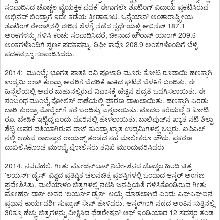
ಸಂಪಾದಿಸಿದ ಚೊಚ್ಚಲ ವೈಯಕ್ತಿಕ ಪದಕ’ ಈಗಾಗಲೇ ಶೂಟಿಂಗ್ ವಿದಾಯ ಪ್ರಕಟಿಸಿರುವ
ಅಭಿನವ್ ಬಿಂದ್ರಾಗೆ ಇದೇ ಕಡೆಯ ಕ್ರೀಡಾಕೂಟ. ಒನ್ಗೆಯಾನ್ ಅಂತಾರಾಷ್ಟ್ರೀಯ
ಶೂಟಿಂಗ್ ರೇಂಜ್​ನಲ್ಲಿ ಈದಿನ ಬೆಳಗ್ಗೆ ನಡೆದ ಸ್ಪರ್ಧೆಯಲ್ಲಿ ಅಭಿನವ್ 187.1
ಅಂಕಗಳನ್ನು ಗಳಿಸಿ ಕಂಚು ಸಂಪಾದಿಸಿದರೆ, ಚೀನಾದ ಹೌರಾನ್ ಯಾಂಗ್ 209.6
ಅಂಕಗಳೊಂದಿಗೆ ಸ್ವರ್ಣ ಪದಕವನ್ನು, ರಿಫೀ ಕಾವೊ 208.9 ಅಂಕಗಳೊಂದಿಗೆ ಬೆಳ್ಳಿ
ಪದಕವನ್ನೂ ಸಂಪಾದಿಸಿದರು.
2014: ಮುಂಬೈ: ಭೂಗತ ಪಾತಕಿ ರವಿ ಪೂಜಾರಿ ಮೂರು ಕೋಟಿ ರೂಪಾಯಿ ಹಣಕ್ಕಾಗಿ
ಉದ್ಯಮಿ ರಾಜ್ ಕುಂದ್ರಾ ಅವರಿಗೆ ಬೆದರಿಕೆ ಹಾಕಿದ ಘಟನೆ ಬೆಳಕಿಗೆ ಬಂದಿತು. ಈ
ಹಿನ್ನೆಲೆಯಲ್ಲಿ ಅವರ ಜುಹುನಲ್ಲಿರುವ ನಿವಾಸಕ್ಕೆ ಹೆಚ್ಚಿನ ಭದ್ರತೆ ಒದಗಿಸಲಾಯಿತು. ಈ
ಸಂಬಂಧ ಮುಂಬೈ ಪೋಲಿಸ್ ಠಾಣೆಯಲ್ಲಿ ಪ್ರಕರಣ ದಾಖಲಾಯಿತು. ಹಣಕ್ಕಾಗಿ ಎರಡು
ಬಾರಿ ಕುಂದ್ರಾ ಮೊಬೈಲ್​ಗೆ ಕರೆ ಬಂದಿತ್ತು ಎನ್ನಲಾಯಿತು. ಮೊದಲ ಕರೆಯಲ್ಲೆ 3 ಕೋಟಿ
ರೂ. ಬೇಡಿಕೆ ಇಟ್ಟಿದ್ದ ಎಂದು ದೂರಿನಲ್ಲಿ ಹೇಳಲಾಯಿತು. ಬಾಲಿವುಡ್​ನ ಖ್ಯಾತ ನಟಿ ಶಿಲ್ಪಾ
ಶೆಟ್ಟಿ ಅವರ ಪತಿಯಾಗಿರುವ ರಾಜ್ ಕುಂದ್ರಾ ಖ್ಯಾತ ಉದ್ಯಮಿಗಳಲ್ಲಿ ಒಬ್ಬರು. ಐಪಿಎಲ್​
ನಲ್ಲಿ ಆಡುವ ರಾಜಸ್ಥಾನ ರಾಯಲ್ಸ್ ತಂಡದ ಸಹ ಮಾಲೀಕರೂ ಹೌದು. ಪ್ರಕರಣ
ದಾಖಲಿಸಿಕೊಂಡ ಮುಂಬೈ ಪೋಲಿಸರು ತನಿಖೆ ಮುಂದುವರಿಸಿದರು.
2014: ನವದೆಹಲಿ: ಗೀತು ಮೋಹನ್​ದಾಸ್ ನಿರ್ದೇಶನದ ಚೊಚ್ಚಲ ಹಿಂದಿ ಚಿತ್ರ
'ಲಯರ್ಸ್ ಡೈಸ್' ವಿಶ್ವದ ಪ್ರತಿಷ್ಠಿತ ಚಲನಚಿತ್ರ ಪ್ರಶಸ್ತಿಗಳಲ್ಲಿ ಒಂದಾದ ಆಸ್ಕರ್ ಅಂಗಣ
ಪ್ರವೇಶಿಸಿತು. ಮಲೆಯಾಳಂ ಚಿತ್ರಗಳಲ್ಲಿ ನಟಿಸಿ ಜನಪ್ರಿಯತೆ ಗಳಿಸಿಕೊಂಡಿರುವ ಗೀತು
ಮೋಹನ್ ದಾಸ್ ಅವರ 'ಲಯರ್ಸ್ ಡೈಸ್' ಆಯ್ಕೆ ಮಾಡಲಾಗಿದೆ ಎಂದು ಎಫ್​ಎಫ್​ಐನ
ಪ್ರಧಾನ ಕಾರ್ಯದರ್ಶಿ ಸುಪ್ರಾಣ್ ಸೇನ್ ಹೇಳಿದರು. ಆಸ್ಕರ್​ಗಾಗಿ ನಡೆದ ಅಂತಿನ ಸುತ್ತಿನಲ್ಲಿ
30ಕ್ಕೂ ಹೆಚ್ಚು ಚಿತ್ರಗಳನ್ನು ವೀಕ್ಷಿಸಿದ ಫೆಡರೇಷನ್ ಆಫ್ ಇಂಡಿಯಾದ 12 ಸದಸ್ಯರ ತಂಡ