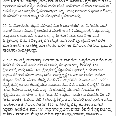
'ಲಯರ್ಸ್ ಡೈಸ್' ಚಿತ್ರವನ್ನು ಆಯ್ಕೆ ಮಾಡಿಕೊಂಡಿದೆ. ಹಿಮಾಚಲ ಪ್ರದೇಶದ ಬುಡಕಟ್ಟು
ಜನಾಂಗದ ಮಹಿಳೆ ತನ್ನ 3 ವರ್ಷದ ಮಗಳ ಜೊತೆ ಕಾಣೆಯಾದ ಪತಿಗಾಗಿ ಅರಸುವ ಈ
ಚಿತ್ರದ ಪ್ರಮುಖ ಪಾತ್ರಗಳಲ್ಲಿ ನವಾಜುದ್ದೀನ್ ಸಿದ್ಧಿಕಿ ಮತ್ತು ಗೀತಾಂಜಲಿ ಥಾಪಾ ನಟಿಸಿದ್ದು,
ಈ ಮೊದಲೇ 2 ಬಾರಿ ರಾಷ್ಟ್ರೀಯ ಪ್ರಶಸ್ತಿಯನ್ನೂ ಸಂಪಾದಿಸಿತ್ತು.
2013: ಬೆಂಗಳೂರು: ಪ್ರಧಾನಿ ನರೇಂದ್ರ ಮೋದಿ ಬೆಂಗಳೂರಿಗೆ ಆಗಮಿಸಿದರು. ಎಚ್​
ಎಎಲ್ ವಿಮಾನ ನಿಲ್ದಾಣಕ್ಕೆ ಆಗಮಿಸಿದ ಮೋದಿ ಅವರಿಗೆ ಮುಖ್ಯಮಂತ್ರಿ ಸಿದ್ದರಾಮಯ್ಯ,
ರಾಜ್ಯಪಾಲ ವಜೂಬಾಯಿ ವಾಲಾ ಭವ್ಯ ಸ್ವಾಗತ ಕೋರಿದರು. ಮೋದಿ ಆಗಮನ
ಹಿನ್ನೆಲೆಯಲ್ಲಿ ವಿಮಾನ ನಿಲ್ದಾಣಕ್ಕೆ ಬಿಗಿ ಭದ್ರತೆ ಒದಗಿಸಲಾಗಿತ್ತು. ಪ್ರಧಾನಿ ಆದ ಬಳಿಕ
ಮೋದಿ ಅವರ ಕರ್ನಾಟಕಕ್ಕೆ ಇದೇ ಮೊದಲ ಬಾರಿಗೆ ಆಗಮಿಸಿದರು. ಬಿಜೆಪಿಯ ಪ್ರಮುಖ
ನಾಯಕರು ಉಪಸ್ಥಿತರಿದ್ದರು.
2014: ಮುಂಬೈ: ಮಹಾರಾಷ್ಟ್ರ ವಿಧಾನಸಭಾ ಚುನಾವಣೆಯ ಹಿನ್ನಲೆಯಲ್ಲಿ ಬಿಜೆಪಿ ಮತ್ತು
ಶಿವಸೇನೆ ನಡುವಿನ ಸೀಟು ಹಂಚಿಕೆ ಬಿಕಟ್ಟು ಶಮನವಾಗಿದ್ದು, ಶಿವಸೇನೆ 151
ಕ್ಷೇತ್ರಗಳಲ್ಲಿ ಮತ್ತು ಬಿಜೆಪಿ 130 ಕ್ಷೇತ್ರಗಳಲ್ಲಿ ಸ್ಪರ್ಧಿಸುವ ನಿರ್ಧಾರಕ್ಕೆ ಬರಲಾಯಿತು.
ಪ್ರಧಾನಿ ನರೇಂದ್ರ ಮೋದಿ ಮತ್ತು ಬಿಜೆಪಿ ರಾಷ್ಟ್ರಾಧ್ಯಕ್ಷ ಅಮಿತ್ ಷಾ ಅವರು ನಡೆಸಿದ
ಸಂಧಾನ ಕೊನೆಗೂ ಸಫಲವಾಗಿದ್ದು, ಶಿವಸೇನೆ ಮತ್ತು ಬಿಜೆಪಿಯ ಎರಡೂವರೆ ದಶಕದ
ಮೈತ್ರಿ ಪ್ರಸಕ್ತ ಚುನಾವಣೆಯಲ್ಲಿಯೂ ಮುಂದುವರೆಯಲಿದೆ. ನಾಮಪತ್ರ ಸಲ್ಲಿಕೆಗೆ ಕೇವಲ
ನಾಲ್ಕು ದಿನಗಳು ಮಾತ್ರ ಬಾಕಿ ಇದ್ದು, ಈ ಹಂತದಲ್ಲಿ ಯಾವುದೇ ಗೊಂದಲಗಳು
ಸೃಷ್ಟಿಯಾಗುವುದು ಬೇಡ ಎನ್ನುವ ನಿರ್ಧಾರಕ್ಕೆ ಉಭಯ ನಾಯಕರು ಬಂದರು. ಹೀಗಾಗಿ
ಸೀಟು ಹಂಚಿಕೆ ಸಂಬಂಧ ಈದಿನ ಮುಂಬೈನಲ್ಲಿ ನಡೆದ ಸಭೆಯಲ್ಲಿ ಪಾಲ್ಗೊಂಡು ಉಭಯ
ನಾಯಕರು ಚರ್ಚಿಸಿದರು. ಬಿಜೆಪಿಗೆ 130 ಸ್ಥಾನಗಳನ್ನು ಬಿಟ್ಟು ಕೊಡಲು ಶಿವಸೇನೆ
ಸಿದ್ಧವಿದೆ. ಅಂತೆಯೇ ತಾನು 151 ಸ್ಥಾನಗಳಲ್ಲಿ ಸ್ಪರ್ಧಿಸುವುದಾಗಿ ಶಿವಸೇನೆ ಸ್ಪಷ್ಟಪಡಿಸಿದ್ದು,
ಉಳಿದ 7 ಸ್ಥಾನಗಳಲ್ಲಿ ಮೈತ್ರಿಕೂಟದ ಸಣ್ಣ ಪಕ್ಷಗಳ ಅಭ್ಯರ್ಥಿಗಳನ್ನು ಕಣಕ್ಕಿಳಿಸಲು