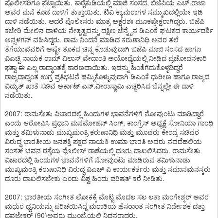
ಪೊಲೀಸರಿಗೂ ಪೆಟ್ಟಾಯಿತು. ಕಾರೈಕುಡಿಯಲ್ಲಿ ಮಾಜಿ ಸಂಸದ, ಬಿಜೆಪಿಯ ಎಚ್.ರಾಜಾ
ಅವರ ಮನೆ ಕೂಡ ದಾಳಿಗೆ ತುತ್ತಾಯಿತು. ಟಿವಿ ಕ್ಯಾಮರಾಗಳ ಸಮ್ಮುಖದಲ್ಲಿಯೇ ಇಡಿ
ದಾಳಿ ನಡೆಯಿತು. ಆದರೆ ಪೊಲೀಸರು ಮಾತ್ರ ಅಕ್ಷರಶಃ ಮೂಕಪ್ರೇಕ್ಷರಾಗಿದ್ದರು. ಬಿಜೆಪಿ
ಕಚೇರಿ ಮೇಲಿನ ದಾಳಿಯ ನೇತೃತ್ವವನ್ನು ದಕ್ಷಿಣ ಚೆನ್ನೈನ ಡಿಎಂಕೆ ಘಟಕದ ಕಾರ್ಯದರ್ಶಿ
ಅನ್ಬಳಗನ್ ವಹಿಸಿದ್ದರು. ರಾಮ ನಿಂದನೆ ಮಾಡಿದ ಕರುಣಾನಿಧಿ ಅವರ ತಲೆ
ತೆಗೆಯುವವರಿಗೆ ಅಷ್ಟೇ ತೂಕದ ಚಿನ್ನ ಕೊಡುವುದಾಗಿ ಬಿಜೆಪಿ ಮಾಜಿ ಸಂಸದ ಹಾಗೂ
ವಿಎಚ್ಪಿ ನಾಯಕ ರಾಮ್ ವಿಲಾಸ್ ವೇದಾಂತಿ ಅಯೋಧ್ಯೆಯಲ್ಲಿ ನೀಡಿದ ಪ್ರಚೋದನಕಾರಿ
ಫತ್ವಾ ಈ ಎಲ್ಲ ರಾದ್ಧಾಂತಕ್ಕೆ ಕಾರಣವಾಯಿತು. ಇದನ್ನು ಹಿಂತೆಗೆದುಕೊಳ್ಳದಿದ್ದರೆ
ರಾಜ್ಯದಾದ್ಯಂತ ಉಗ್ರ ಪ್ರತಿಭಟನೆ ಹಮ್ಮಿಕೊಳ್ಳುವುದಾಗಿ ಡಿಎಂಕೆ ಧುರೀಣ ಹಾಗೂ ರಾಜ್ಯದ
ವಿದ್ಯುತ್ ಖಾತೆ ಸಚಿವ ಅರ್ಕಾಟ್ ಎನ್.ವೀರಾಸ್ವಾಮಿ ಎಚ್ಚರಿಸಿದ ಬೆನ್ನಲ್ಲೇ ಈ ದಾಳಿ
ನಡೆಯಿತು.
2007: ರಾಮಸೇತು ವಿಚಾರದಲ್ಲಿ ಹಿಂದುಗಳ ಭಾವನೆಗಳಿಗೆ ನೋವುಂಟು ಮಾಡಿದ್ದಾರೆ
ಎಂದು ಆರೋಪಿಸಿ ಪ್ರಧಾನಿ ಮನಮೋಹನ್ ಸಿಂಗ್, ಕಾಂಗ್ರೆಸ್ ಅಧ್ಯಕ್ಷೆ ಸೋನಿಯಾ ಗಾಂಧಿ
ಮತ್ತು ತಮಿಳುನಾಡು ಮುಖ್ಯಮಂತ್ರಿ ಕರುಣಾನಿಧಿ ಮತ್ತು ಮೂವರು ಕೇಂದ್ರ ಸಚಿವರ
ವಿರುದ್ಧ ಭಾರತೀಯ ಜನಶಕ್ತಿ ಪಕ್ಷದ ನಾಯಕಿ ಉಮಾ ಭಾರತಿ ಅವರು ನವದೆಹಲಿಯ
ಸಂಸತ್ ಭವನ ರಸ್ತೆಯ ಪೊಲೀಸ್ ಠಾಣೆಯಲ್ಲಿ ದೂರು ದಾಖಲಿಸಿದರು. ರಾಮಸೇತು
ವಿಚಾರದಲ್ಲಿ ಹಿಂದುಗಳ ಭಾವನೆಗಳಿಗೆ ನೋವುಂಟು ಮಾಡಿರುವ ತಮಿಳುನಾಡು
ಮುಖ್ಯಮಂತ್ರಿ ಕರುಣಾನಿಧಿ ವಿರುದ್ಧ ವಿಎಚ್ ಪಿ ಕಾರ್ಯಕರ್ತರು ಮತ್ತು ಸಮಾನಮನಸ್ಕರು
ದೂರು ದಾಖಲಿಸಬೇಕು ಎಂದು ವಿಶ್ವ ಹಿಂದು ಪರಿಷತ್ ಕರೆ ನೀಡಿತು.
2007: ಭಾರತೀಯ ಸಂಗೀತ ಲೋಕಕ್ಕೆ ಮೊಟ್ಟ ಮೊದಲ ಸಲ ಲತಾ ಮಂಗೇಶ್ಕರ್ ಅವರ
ಮಧುರ ಧ್ವನಿಯನ್ನು ಪರಿಚಯಿಸಿದ್ದ ಮರಾಠಿಯ ಹೆಸರಾಂತ ಸಂಗೀತ ನಿರ್ದೇಶಕ ದತ್ತಾ
ದವಜೇಕರ್ (90)ಅವರು ಮುಂಬೈಯಲ್ಲಿ ನಿಧನರಾದರು.