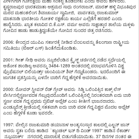
ಪೀಳಿಗೆಗಾಗಿ ಗೋರಕ್ಷೆಯ ಮಹಾ ಸಂಕಲ್ಪ ತೊಡಬೇಕು ಎಂದು ಅವರು ಹೇಳಿದರು.
ಕೃಷ್ಣರಾಜಪುರ ಭಾರತಮಾತಾ ಆಶ್ರಮದ ಸಾಧು ರಂಗರಾಜನ್, ಮಾರತ್ ಹಳ್ಳಿ ವಿಭೂತಿಪುರ
ಮಠದ ಮಹಂತಲಿಂಗ ಶಿವಾಚಾರ್ಯ ಸ್ವಾಮೀಜಿ, ಪಾರ್ವತಮ್ಮ ರಾಜಕುಮಾರ್
ಮಾತನಾಡಿ ಭಾರತೀಯ ಗೋತಳಿ ರಕ್ಷಣೆಯ ಕಾರ್ಯ ಎಲ್ಲೆಡೆಗೆ ಹರಡಲಿ ಎಂದು
ಹಾರೈಸಿದರು. ಖ್ಯಾತ ಕಲಾವಿದ ಬಿ.ಕೆ.ಎಸ್. ವರ್ಮ ಅವರು ಸಾಕ್ಷಾತ್ಕಾರ ಶಾಲೆಯ ಮಕ್ಕಳು
ಗೋವಿನ ಹಾಡು ಹಾಡುತ್ತಿದ್ದಂತೆಯೇ ಗೋವಿನ ಸುಂದರ ಚಿತ್ರ ರಚಿಸಿದರು.
2006: ಕೇಂದ್ರದ ಯುಪಿಎ ಸರ್ಕಾರಕ್ಕೆ ನೀಡಿದ ಬೆಂಬಲವನ್ನು ತೆಲಂಗಾಣ ರಾಷ್ಟ್ರೀಯ
ಸಮಿತಿಯು (ಟಿಆರ್ ಎಸ್) ಹಿಂತೆಗೆದುಕೊಂಡಿತು.
2001: ಗೀತ್ ಸೇಥಿ ಅವರು ನ್ಯೂಜಿಲೆಂಡಿನ ಕ್ರೈಸ್ಟ್ ಚರ್ಚಿನಲ್ಲಿ ನಡೆದ ಸ್ಪರ್ಧೆಯಲ್ಲಿ
ಅಶೋಕ ಶಾಂಡಿಲ್ಯ ಅವರನ್ನು 3484-1289 ಅಂತರದಲ್ಲಿ ಪರಾಭವಗೊಳಿಸಿ ವಿಶ್ವ
ಪ್ರೊಫೆಷನಲ್ ಬಿಲಿಯರ್ಡ್ಸ್ ಚಾಂಪಿಯನ್ ಶಿಪ್ ಗೆದ್ದುಕೊಂಡರು. ಇದರೊಂದಿಗೆ ಈ
ಜಾಗತಿಕ ಪ್ರಶಸ್ತಿಯನ್ನು ಏಳನೇ ಬಾರಿಗೆ ಗೆದ್ದ ಹೆಗ್ಗಳಿಕೆ ಅವರದಾಯಿತು.
2000: ರೋವರ್ ಸ್ಟೀವನ್ ರೆಡ್ ಗ್ರೇವ್ ಅವರು ಸಿಡ್ನಿ ಒಲಿಂಪಿಕ್ಸಿನ ಕಾಕ್ಸ್ ಲೆಸ್
ಪೇರ್ಸಿನಲ್ಲಿಸ್ವರ್ಣಪದಕ ಗೆಲ್ಲುವುದರೊಂದಿಗೆ ಒಲಿಂಪಿಕ್ಸಿನಲ್ಲಿ ನಿರಂತರವಾಗಿ ಐದು ಬಾರಿ
ಸ್ವರ್ಣ ಪದಕ ಗೆದ್ದ ಪ್ರಥಮ ಬ್ರಿಟಿಷ್ ಅಥ್ಲೆಟ್ ಎಂಬ ಕೀರ್ತಿಗೆ ಭಾಜನರಾದರು.
ಎಂಡ್ಯೂರೆನ್ಸ್ ಕ್ರೀಡೆಯಲ್ಲಿ ಸತತವಾಗಿ ಐದು ಬಾರಿ ಪದಕ ಗೆದ್ದ ವಿಶ್ವದ ಮೊದಲ ಅಥ್ಲೆಟ್
ಎಂಬ ಹೆಗ್ಗಳಿಕೆ ಕೂಡಾ ಇವರದೇ.
1997: ವೇಲ್ಸಿನ ರಾಜಕುಮಾರಿ ಡಯಾನಾಳ ಅಂತ್ಯಸಂಸ್ಕಾರ ಕಾಲದಲ್ಲಿ ಎಲ್ಟನ್ ಜಾನ್
ಅವರು ಸ್ವತಃ ಬರೆದು ಹಾಡಿದ `ಕ್ಯಾಂಡಲ್ ಇನ್ ದಿ ವಿಂಡ್ 1997' ಹಾಡಿನ ರೆಕಾರ್ಡ್
ನ್ಯೂಯಾರ್ಕ್ ನಗರದಲ್ಲಿ ಮಾರಾಟಕ್ಕೆ ಬಿಡುಗಡೆಯಾಯಿತು. 37 ದಿನಗಳ ನಂತರ ಈ