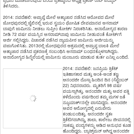
ಪ್ರಧಾನ ಮಾಡಲಾಗುವುದು ಎಂದು ಪ್ರತಿಷ್ಠಾನದ ಅಧ್ಯಕ್ಷ ಪ್ರಕಾಶ್ ರಾವ್ ಪಯ್ಯರ್
ತಿಳಿಸಿದರು.
2014: ನವದೆಹಲಿ: ಅಪ್ರಾಪ್ತೆ ಮೇಲೆ ಅತ್ಯಾಚಾರ ನಡೆಸಿದ ಆರೋಪದ ಮೇಲೆ
ಜೋಧಪುರದಲ್ಲಿ ಜೈಲಿನಲ್ಲಿ ಇರುವ ಸ್ವಯಂ ಘೋಷಿತ ದೇವಮಾನವ ಅಸರಾಮ್​
ಬಾಪುಗೆ ಜಾಮೀನು ನೀಡಲು ಸುಪ್ರೀಂ ಕೋರ್ಟ್ ನಿರಾಕರಿಸಿತು. ಅನಾರೋಗ್ಯದ ಕಾರಣ
ನೀಡಿ 72 ವರ್ಷ ವಯಸ್ಸಿನ ಅಸರಾಮ್​ಬಾಪು ಜಾಮೀನು ನೀಡುವಂತೆ ಕೋರ್ಟ್​ಗೆ
ಅರ್ಜಿ ಸಲ್ಲಿಸಿದ್ದರು. ವಿಚಾರಣೆ ನಡೆಸಿದ ನ್ಯಾಯಪೀಠ ಜಾಮೀನು ಅರ್ಜಿಯನ್ನು
ವಜಾಗೊಳಿಸಿತು. 2013ರಲ್ಲಿ ಜೋಧಪುರದ ಆಶ್ರಮದಲ್ಲಿ ಅಪ್ರಾಪ್ತ ಬಾಲಕಿ ಮೇಲೆ
ಅತ್ಯಾಚಾರ ನಡೆಸಿದ ಪ್ರಕರಣಕ್ಕೆ ಸಂಬಂಧಿಸಿ ಅಸರಾಮ್​ ಬಂಧನಕ್ಕೊಳಗಾಗಿದ್ದರು.
ಅನಾರೋಗ್ಯದ ಹಿನ್ನೆಲೆಯಲ್ಲಿ ಜಾಮೀನು ಮಂಜೂರು ಮಾಡುವ ತುರ್ತ ಏನಿಲ್ಲ ಎಂದಿದೆ.
2014: ನವದೆಹಲಿ: ಜನಪ್ರಿಯ ಕ್ರಿಕೆಟ್
ಇತಿಹಾಸಕಾರ ಮತ್ತು ಅಂಕಿ-ಅಂಶ ತಜ್ಞ
ಆನಂದಜೀ ದೊಸ್ಸಾ ಹಿಂದಿನ ದಿನ (ಸೆಪ್ಟೆಂಬರ್
22) ನಿಧನರಾದರು. ಮೃತರಿಗೆ 98 ವರ್ಷ
ವಯಸ್ಸಾಗಿತ್ತು. ಆನಂದಜೀ ಮತ್ತು ಅವರ ಪತ್ನಿ
ಕಳೆದೊಂದು ವರ್ಷದಿಂದ ತಮ್ಮ ಮಗಳ ಜತೆ
ನ್ಯೂಯಾರ್ಕ್​ನಲ್ಲೇ ವಾಸವಿದ್ದರು. ಆನಂದಜೀ
ಅವರ ಆರೋಗ್ಯದಲ್ಲಿ ಏರುಪೇರು
ಕಂಡುಬಂದಿತ್ತು. ಆನಂದಜೀ ಸ್ವತಃ
ಕ್ರಿಕೆಟಿಗರಾಗಿದ್ದು, ಶಾಲಾ, ಕಾಲೇಜು ಜೀವನದಲ್ಲಿ
ಸಾಕಷ್ಟು ಪಂದ್ಯಗಳನ್ನು ಆಡಿದ ಅನುಭವ ಕೂಡ
ಹೊಂದಿದ್ದರು. ಬ್ಯಾಟ್ಸ್​ಮನ್ ಆಗಿದ್ದ ಆನಂದಜೀ