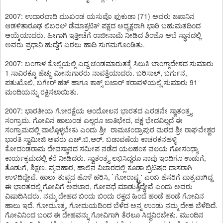
2007: ಉದಾರವಾದಿ ಮುಖಂಡ ಯಸುವೊ ಫುಕುಡಾ (71) ಅವರು ಜಪಾನಿನ
ಆಡಳಿತಾರೂಢ ಲಿಬರಲ್ ಡೆಮಾಕ್ರಟಿಕ್ ಪಕ್ಷದ ಅಧ್ಯಕ್ಷರಾಗಿ ಭಾರಿ ಬಹುಮತದಿಂದ
ಆಯ್ಕೆಯಾದರು. ಹೀಗಾಗಿ ಇತ್ತೀಚೆಗೆ ರಾಜೀನಾಮೆ ನೀಡಿದ ಶಿಂಜೊ ಅಬೆ ಸ್ಥಾನದಲ್ಲಿ
ಅವರು ಪ್ರಧಾನಿ ಹುದ್ದೆಗೆ ಏರಲು ಹಾದಿ ಸುಗಮಗೊಂಡಿತು.
2007: ಬಂಗಾಳ ಕೊಲ್ಲಿಯಲ್ಲಿ ಎದ್ದ ಚಂಡಮಾರುತಕ್ಕೆ ಸಿಲುಕಿ ಬಾಂಗ್ಲಾದೇಶದ ಸುಮಾರು
1 ಸಾವಿರಕ್ಕೂ ಹೆಚ್ಚು ಮೀನುಗಾರರು ನಾಪತ್ತೆಯಾದರು. ಬರಿಸಾಲ್, ಬರ್ಗುನ,
ಪತುಖೊಲಿ, ಬಗೇರ್ ಹತ್ ಹಾಗೂ ಕಾಕ್ಸ್ ಬಜಾರ್ ಕರಾವಳಿಯಲ್ಲಿ ಸುಮಾರು 91
ಮಂದಿಯನ್ನು ರಕ್ಷಿಸಲಾಯಿತು.
2007: ಭಾರತೀಯ ಗೋರಕ್ಷೆಯ ಆಂದೋಲನ ಭಾರತದ ಎರಡನೇ ಸ್ವಾತಂತ್ರ್ಯ
ಸಂಗ್ರಾಮ. ಗೋವಿನ ಹಾಲುಂಡ ಎಲ್ಲರೂ ಜಾತಿಭೇದ, ಪಕ್ಷ ಭೇದವಿಲ್ಲದೆ ಈ
ಸಂಗ್ರಾಮದಲ್ಲಿ ಪಾಲ್ಗೊಳ್ಳಬೇಕು ಎಂದು ಶ್ರೀ ರಾಮಚಂದ್ರಾಪುರ ಮಠದ ಶ್ರೀ ರಾಘವೇಶ್ವರ
ಭಾರತಿ ಸ್ವಾಮೀಜಿ ಅವರು ಎಚ್.ಬಿ.ಆರ್. ಬಡಾವಣೆಯ ಕಾಚರಕನಹಳ್ಳಿ
ಕೋದಂಡರಾಮ ದೇವಸ್ಥಾನದ ಸಮೀಪ ನಡೆದ ಯಲಹಂಕ ವಲಯ ಗೋಸಂಧ್ಯಾ
ಕಾರ್ಯಕ್ರಮದಲ್ಲಿ ಕರೆ ನೀಡಿದರು. ಸ್ವಾತಂತ್ರ್ಯ ಲಭಿಸಿದ್ದರೂ ನಾವು ಇಂದಿಗೂ ಉಡುಗೆ,
ತೊಡುಗೆ, ಶಿಕ್ಷಣ, ವ್ಯವಹಾರ, ಹಾಲಿನ ವಿಚಾರದಲ್ಲಿ ಕೂಡಾ ಬ್ರಿಟಿಷರ ದಾಸರಾಗಿ
ಉಳಿದಿದ್ದೇವೆ. ಹಾಲು-ತುಪ್ಪದ ಹೊಳೆ ಹರಿಸಿ, `ಗೋರಾಷ್ಟ್ರ' ಎಂಬ ಹೆಸರಿಗೆ ಪಾತ್ರವಾಗಿದ್ದ
ಈ ಭಾರತದಲ್ಲಿ ಗೋವಿಗೆ ಅಪಚಾರ, ಗೋವಧೆ ಮಾಡುತ್ತಿದ್ದೇವೆ ಎಂದು ಅವರು
ವಿಷಾದಿಸಿದರು. ನಮ್ಮ ದೇಹದ ಬಿಂದು ಬಿಂದು ರಕ್ತದ ಹಿಂದೆ ಹಂಡೆ ಹಂಡೆ ಗೋವಿನ
ಹಾಲು ಇದೆ. ಗೋಮೂತ್ರ, ಗೋಮಯದಿಂದ ಬೆಳೆದ ಅನ್ನ ಉಂಡು ನಮ್ಮ ದೇಹ ಬೆಳೆದಿದೆ.
ಗೋವಿನಿಂದ ಬಂದ ಈ ದೇಹವನ್ನು ಗೋವಿಗಾಗಿ ತೆರಲೂ ಸಿದ್ಧವಿರಬೇಕು. ಮುಂದಿನ