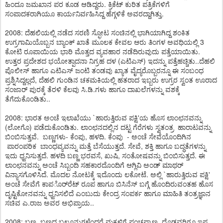
ಹಿಂದೂ ಜಮಖಾನ ಪರ ಕೂಡ ಆಡಿದ್ದರು. ಕ್ರಿಕೆಟ್ ಕುರಿತ ಪತ್ರಿಕೆಗಳಿಗೆ
ಸಂಪಾದಕರಾಗಿಯೂ ಕಾರ್ಯನಿರ್ವಹಿಸಿದ್ದ ಹೆಗ್ಗಳಿಕೆ ಅವರದ್ದಾಗಿತ್ತು.
2008: ದೆಹಲಿಯಲ್ಲಿ ನಡೆದ ಸರಣಿ ಸ್ಫೋಟ ಸಂಚಿನಲ್ಲಿ ಭಾಗಿಯಾಗಿದ್ದ ಶಂಕಿತ
ಉಗ್ರಗಾಮಿಯೊಬ್ಬನ ಬ್ಯಾಂಕ್ ಖಾತೆ ಮೂಲಕ ಕೇವಲ ಆರು ತಿಂಗಳ ಅವಧಿಯಲ್ಲಿ 3
ಕೋಟಿ ರೂಪಾಯಿಯ ಭಾರಿ ಮೊತ್ತದ ವ್ಯವಹಾರ ನಡೆದಿರುವುದು ಪತ್ತೆಯಾಯಿತು.
ಉತ್ತರ ಪ್ರದೇಶದ ಭಯೋತ್ಪಾದನಾ ನಿಗ್ರಹ ದಳ (ಎಟಿಎಸ್) ಇದನ್ನು ಪತ್ತೆಹಚ್ಚಿತು..ದೆಹಲಿ
ಪೊಲೀಸ್ ಹಾಗೂ ಎಟಿಎಸ್ ಜಂಟಿ ತಂಡವು ಖ್ಯಾತ ವೈದ್ಯರೊಬ್ಬರನ್ನೂ ಈ ಸಂಬಂಧ
ಪ್ರಶ್ನಿಸಿದ್ದಲ್ಲದೆ, ದೆಹಲಿ ಗುಂಡಿನ ಚಕಮಕಿಯಲ್ಲಿ ಹತರಾದ ಇಬ್ಬರು ಉಗ್ರರ ಸ್ವಂತ ಊರಾದ
ಸಂಜಾರ್ ಪುರಕ್ಕೆ ತೆರಳಿ ಕೆಲವು ಸಿ.ಡಿ.ಗಳು ಹಾಗೂ ದಾಖಲೆಗಳನ್ನು ವಶಕ್ಕೆ
ತೆಗೆದುಕೊಂಡಿತು..
2008: ಭಾರತ ಅಂಚೆ ಇಲಾಖೆಯು `ಹಾರುತ್ತಿರುವ ಪಕ್ಷಿ'ಯ ಹೊಸ ಲಾಂಛನವನ್ನು
(ಲೋಗೊ) ಪಡೆದುಕೊಂಡಿತು. ಲಾಂಛನದಲ್ಲಿನ ದಟ್ಟ ಗೆರೆಗಳು ಸ್ವತಂತ್ರ ಹಾರಾಟವನ್ನು
ಬಿಂಬಿಸುತ್ತವೆ. ಬಣ್ಣಗಳು- ಕೆಂಪು, ಹಳದಿ. ಕೆಂಪು - ಅಂಚೆ ಸೇವೆಯೊಂದಿಗಿನ
ಪಾರಂಪರಿಕ ಬಾಂಧವ್ಯವನ್ನು ಮತ್ತೆ ಬೆಸೆಯುತ್ತದೆ. ಸೇವೆ, ಶಕ್ತಿ ಹಾಗೂ ಬದ್ಧತೆಗಳನ್ನು
ಇದು ಧ್ವನಿಸುತ್ತದೆ. ಹಳದಿ ಬಣ್ಣ ಭರವಸೆ, ಖುಷಿ, ಸಂತೋಷವನ್ನು ಬಿಂಬಿಸುತ್ತದೆ. ಈ
ಲಾಂಛನವನ್ನು ಅಂಚೆ ಸಿಬ್ಬಂದಿ ಸಹಕಾರದೊಂದಿಗೆ ಆಗ್ಲಿವಿ ಅಂಡ್ ಮಾಥರ್
ವಿನ್ಯಾಸಗೊಳಿಸಿದೆ. ಮೊದಲ ನೋಟಕ್ಕೆ ಇದೊಂದು ಲಕೋಟೆ. ಅಲ್ಲಿ `ಹಾರುತ್ತಿರುವ ಪಕ್ಷಿ'
ಅಂಚೆ ಸೇವೆಗೆ ಕಾಪರ್ೊರೆಟ್ ರೂಪ ಹಾಗೂ ಬಿಸಿನೆಸ್ ಬಗ್ಗೆ ಹೊಂದಿರುವಂತಹ ಹೊಸ
ದೃಷ್ಟಿಕೋನವನ್ನು ಧ್ವನಿಸಲಿದೆ ಎಂಬುದು ಕೇಂದ್ರ ಸಂಪರ್ಕ ಹಾಗೂ ಮಾಹಿತಿ ತಂತ್ರಜ್ಞಾನ
ಸಚಿವ ಎ.ರಾಜ ಅವರ ಅಭಿಪ್ರಾಯ..
2008: ಬಣ್ಣ, ಬಣ್ಣದ ಬಲೂನುಗಳೆಂದರೆ ಮಕ್ಕಳಿಗೆ ಪಂಚಪ್ರಾಣ. ದೊಡ್ಡವರಿಗೂ ಇಷ್ಟ.