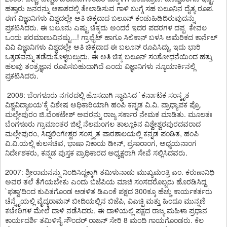
ಹತ್ತಾರು ಜನರನ್ನು ಆಕಾಶದಲ್ಲಿ ತೇಲಾಡಿಸುವ ಗಾಳಿ ಬುಗ್ಗೆ ಸಹ ಬಲೂನಿನ ದೈತ್ಯ ರೂಪ.
ಈಗ ವಿಜ್ಞಾನಿಗಳು ವಿಶ್ವದಲ್ಲೇ ಅತಿ ಚಿಕ್ಕದಾದ ಬಲೂನ್ ಕಂಡುಹಿಡಿದಿರುವುದನ್ನು
ಪ್ರಕಟಿಸಿದರು. ಈ ಬಲೂನು ಎಷ್ಟು ಚಿಕ್ಕದು ಅಂದರೆ ಇದರ ಪದರಗಳ ದಪ್ಪ ಕೇವಲ
ಒಂದು ಪರಮಾಣುವಿನಷ್ಟು...! ಗ್ರಾಫೈಟ್ ಹಾಗೂ ಸಿಲಿಕಾನ್ ಬಳಸಿ ಅಮೆರಿಕದ ಕಾರ್ನೆಲ್
ವಿವಿ ವಿಜ್ಞಾನಿಗಳು ವಿಶ್ವದಲ್ಲೇ ಅತಿ ಚಿಕ್ಕದಾದ ಈ ಬಲೂನ್ ರೂಪಿಸಿದ್ದು, ಇದು ಭಾರಿ
ಒತ್ತಡವನ್ನು ತಡೆದುಕೊಳ್ಳಬಲ್ಲುದು. ಈ ಅತಿ ಚಿಕ್ಕ ಬಲೂನ್ ಸಂಶೋಧನೆಯಿಂದ ಹತ್ತು
ಹಲವು ತಂತ್ರಜ್ಞಾನ ರೂಪಿಸಬಹುದಾಗಿದೆ ಎಂದು ವಿಜ್ಞಾನಿಗಳು ನ್ಯೂಯಾರ್ಕಿನಲ್ಲಿ
ಪ್ರಕಟಿಸಿದರು.
2008: ಬೆಂಗಳೂರು ನಗರದಲ್ಲಿ ಹೊಸದಾಗಿ ಸ್ಥಾಪಿಸಿದ `ಕರ್ನಾಟಕ ಸಂಸ್ಕೃತ
ವಿಶ್ವವಿದ್ಯಾಲಯ'ಕ್ಕೆ ವಿಶೇಷ ಅಧಿಕಾರಿಯಾಗಿ ಹಂಪಿ ಕನ್ನಡ ವಿ.ವಿ. ಪ್ರಾಧ್ಯಾಪಕ ಪ್ರೊ.
ಮಲ್ಲೇಪುರಂ ಜಿ.ವೆಂಕಟೇಶ್ ಅವರನ್ನು ರಾಜ್ಯ ಸರ್ಕಾರ ನೇಮಕ ಮಾಡಿತು. ಮೂಲತಃ
ಬೆಂಗಳೂರು ಗ್ರಾಮಾಂತರ ಜಿಲ್ಲೆ ನೆಲಮಂಗಲ ತಾಲ್ಲೂಕಿನ ವಿಶ್ವೇಶ್ವರಪುರದವರಾದ
ಮಲ್ಲೇಪುರಂ, ಸಿದ್ದಲಿಂಗೇಶ್ವರ ಸಂಸ್ಕೃತ ಪಾಠಶಾಲಯಲ್ಲಿ ಕನ್ನಡ ಪಂಡಿತ, ಹಂಪಿ
ವಿ.ವಿ.ಯಲ್ಲಿ ಕುಲಸಚಿವ, ಭಾಷಾ ನಿಕಾಯ ಡೀನ್, ಪ್ರಸಾರಾಂಗ, ಅಧ್ಯಯನಾಂಗ
ನಿರ್ದೇಶಕರು, ಕನ್ನಡ ಪುಸ್ತಕ ಪ್ರಾಧಿಕಾರದ ಅಧ್ಯಕ್ಷರಾಗಿ ಸೇವೆ ಸಲ್ಲಿಸಿದವರು.
2007: ಶ್ರೀರಾಮನನ್ನು ನಿಂದಿಸಿದ್ದಕ್ಕಾಗಿ ತಮಿಳುನಾಡು ಮುಖ್ಯಮಂತ್ರಿ ಎಂ. ಕರುಣಾನಿಧಿ
ಅವರ ತಲೆ ತೆಗೆಯಬೇಕು ಎಂದು ಬಿಜೆಪಿಯ ಮಾಜಿ ಸಂಸದರೊಬ್ಬರು ಹೊರಡಿಸಿದ್ದ
`ಫತ್ವಾ'ದಿಂದ ಕುಪಿತಗೊಂಡ ಆಡಳಿತ ಡಿಎಂಕೆ ಪಕ್ಷದ 300ಕ್ಕೂ ಹೆಚ್ಚು ಕಾರ್ಯಕರ್ತರು
ಚೆನ್ನೈಯಲ್ಲಿ ವೈದ್ಯರಾಮನ್ ಬೀದಿಯಲ್ಲಿನ ಬಿಜೆಪಿ, ವಿಎಚ್ಪಿ ಮತ್ತು ಹಿಂದೂ ಮುನ್ನಣಿ
ಕಚೇರಿಗಳ ಮೇಲೆ ದಾಳಿ ನಡೆಸಿದರು. ಈ ದಾಳಿಯಲ್ಲಿ ಪಕ್ಷದ ರಾಜ್ಯ ಮಹಿಳಾ ಪ್ರಧಾನ
ಕಾರ್ಯದರ್ಶಿ ತಮಿಳಿಸೈ ಸೌಂದರ್ ರಾಜನ್ ಸೇರಿ 8 ಮಂದಿ ಗಾಯಗೊಂಡರು. ಕೆಲ