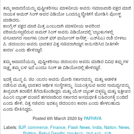
ತಮ್ಮ
ಆಪಾದನೆಯನ್ನು
ಪುಷ್ಟೀಕರಿಸಲು
ಮಾಳವೀಯ
ಅವರು
ಸಮಾಜವಾದಿ
ಪಕ್ಷದ
ಮಾಜಿ
ನಾಯಕ
ಅಮರ್
ಸಿಂಗ್
ಅವರ
ವಿಡಿಯೋ
ಒಂದನ್ನೂ
ಟ್ವೀಟ್
ಗೆ
ಜೋಡಿಸಿ
ಪೋಸ್ಟ್
.
ಮಾಡಿದರು
ಕಾಂಗ್ರೆಸ್
ಪಕ್ಷದ
ಮಾಜಿ
ಮಿತ್ರ
ಎಂಬುದಾಗಿ
ಮಾಳವೀಯ
ಅವರಿಂದ
’
ಪರಿಚಯಿಸಲ್ಪಟಿರುವ
ಅಮರ್
ಸಿಂಗ್
ಅವರು
ವಿಡಿಯೋದಲ್ಲಿ
ಬ್ಯಾಂಕುಗಳಲ್ಲಿ
(
-
)
ವಸೂಲಾಗದ
ಸಾಲಗಳು
ನಾನ್
ಫರ್
ಫಾರ್ಮಿಂಗ್
ಅಸೆಟ್ಸ್
ಎನ್
ಪಿಎ
ರಾಶಿ
ಬೀಳಲು
.
ಪಿ
ಚಿದಂಬರಂ
ಅವರು
ಭಾರತದ
ವಿತ್ತ
ಸಚಿವರಾಗಿದ್ದಾಗ
ಅನುಸರಿಸಿದ
ನೀತಿಗಳೇ
’
.
ಕಾರಣ
ಎಂದು
ಹೇಳಿದ್ದಾರೆ
ತಮ್ಮ
ಆಪಾದನೆಯನ್ನು
ಪುಷ್ಟೀಕರಿಸಲು
ಚಿದಂಬರಂ
ಅವರು
ಮಾಡಿದ
ವಿವಿಧ
ತಪ್ಪುಗಳ
.
ಸಾಕ್ಷ್ಯ
ತಮ್ಮ
ಬಳಿ
ಇದೆ
ಎಂದೂ
ಸಿಂಗ್
ಈ
ವಿಡಿಯೋದಲ್ಲಿ
ಹೇಳಿದ್ದಾರೆ
.
z
ಇದಕ್ಕೆ
ಮುನ್ನ
ಪಿ
ಚಿ
ಂಬರಂ
ಅವರು
ಮೋದಿ
ಸರ್ಕಾರವನ್ನು
ಮತ್ತು
ಆಡಳಿತ
ನಡೆಸುವ
ಮತ್ತು
ಭಾರತದ
ಆರ್ಥಿಕ
ಸಂಸ್ಥೆಗಳನ್ನು
ನಿಯಂತ್ರಿಸುವ
ಅದರ
ಸಾಮರ್ಥ್ಯವನ್ನು
ತೀವ್ರವಾಗಿ
ತರಾಟೆಗೆ
ತೆಗೆದುಕೊಂಡಿದ್ದರು
ಮತ್ತು
ಯೆಸ್
ಬ್ಯಾಂಕ್
ಬಿಕ್ಕಟ್ಟು
ಮತ್ತು
ಇತ್ತೀಚನ
ಪಿಎಂಸಿ
ಬ್ಯಾಂಕ್
ವಂಚನೆ
ಹಗರಣದಿಂದ
ಸರ್ಕಾರದ
ಅಸಮರ್ಥತೆ
ಬಹಿರಂಗಕ್ಕೆ
ಬಂದಿದೆ
,
ಎಂದು
ಹೇಳಿ
ವಿತ್ತ
ಸಚಿವರು
ಇದಕ್ಕೂ
ಚಿದಂಬರಂ
ಕಾರಣ
ಎಂದು
ಹೇಳಬಹುದು
.
ಎಂದು
ಟೀಕಿಸಿದ್ದರು
Posted
6th March 2020
by
PARYAYA
Labels:
BJP
commerce
Finance
Flash News
India
Nation
News
Politics
Rahul Gandhi
ರಾಜಕೀಯ
ರಾಷ್ಟ್ರೀಯ
ಸುದ್ದಿ