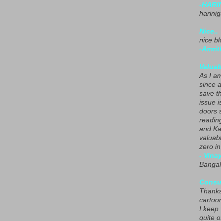
-HARI
harini
Nice..
nice blo
-Amrit
Valuab
As I am
since 
save t
issue i
doors 
readin
and Ka
valuab
zero i
- Vina
Bangal
Consu
Thanks
cartoo
I keep
quite o