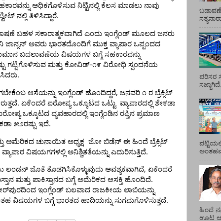
ಹಕಾರವನ್ನು
ಅಧಿಕಗೊಳಿಸುವ
ನಿಟ್ಟಿನಲ್ಲಿ
ಕೆಲಸ
ಮಾಡಲು
ನಾವು
ಬಡಾವಣೆ
.
ಟ್ವೀಟ್
ನಲ್ಲಿ
ತಿಳಿಸಿದ್ದಾರೆ
ಸತ್ಯನಾ
ಾಷಣೆ
ಬಹಳ
ಸಕಾರಾತ್ಮಕವಾಗಿದೆ
ಎಂದು
ಇಂಗ್ಲೆಂಡ್
ಮೂಲದ
ಜನರು
ನಿ
ಜಾನ್ಸನ್
ಅವರು
ಭಾರತದೊಂದಿಗೆ
ಮುಕ್ತ
ವ್ಯಾಪಾರ
ಒಪ್ಪಂದದ
ಾಮಾನ
ಬದಲಾವಣೆಯ
ವಿಷಯಗಳ
ಬಗ್ಗೆ
ಸಹಕಾರವನ್ನು
-
್ಟು
ಗಟ್ಟಿಗೊಳಿಸುವ
ಮತ್ತು
ಕೋವಿಡ್
೧೯
ವಿರೋಧಿ
ಸ್ಪಂದನೆಯ
.
ಿಸಿದರು
ಪರಿಸರ ಸ
ಸಜ್ಜಾಗಿದ
,
ಗಬೇಕೆಂಬ
ಆಸೆಯನ್ನು
ಇಂಗ್ಲೆಂಡ್
ಹೊಂದಿದ್ದರೆ
ಜನವರಿ
೧
ರ
ಬ್ರೆಕ್ಸಿಟ್
.
ರುತ್ತದೆ
ಏಕೆಂದರೆ
ಐರೋಪ್ಯ
ಒಕ್ಕೂಟದ
ಒಟ್ಟು
ವ್ಯಾಪಾರದಲ್ಲಿ
ಶೇಕಡಾ
ಐರೋಪ್ಯ
ಒಕ್ಕೂಟದ
ವ್ಯವಹಾರದಲ್ಲಿ
ಇಂಗ್ಲೆಂಡಿನ
ರಫ್ತಿನ
ಪ್ರಮಾಣ
.
ಕಡಾ
೫೨ರಷ್ಟು
ಇದೆ
ತು
ಅಮೆರಿಕದ
ಚುನಾಯಿತ
ಅಧ್ಯಕ್ಷ
ಜೋ
ಬಿಡೆನ್
ಈ
ಹಿಂದೆ
ಬ್ರೆಕ್ಸಿಟ್
ಪಟ್ಟಿಯಲ
.
ಅಂತಹವರ
ವ್ಯಾಪಾರ
ವಿಷಯಗಗಳಲ್ಲಿ
ಅನಿಶ್ಚಿತತೆಯನ್ನು
ಎದುರಿಸುತ್ತಿದೆ
,
ು
ಲಂಡನ್
ಜೊತೆ
ತೊಡಗಿಸಿಕೊಳ್ಳುವುದು
ಅವಶ್ಯಕವಾಗಿದೆ
ಏಕೆಂದರೆ
.
ಸ್ತಾನ
ಮತ್ತು
ಪಾಕಿಸ್ತಾನದ
ಬಗ್ಗೆ
ಅಮೆರಿಕದ
ಆಸಕ್ತಿ
ಹೊಂದಿದೆ
ರ್‌ಪುರದಿಂದ
ಇಂಗ್ಲೆಂಡ್
ಬಲವಾದ
ರಾಜಕೀಯ
ಲಾಬಿಯನ್ನು
.
ದಂತಹ
ವಿಷಯಗಳ
ಬಗ್ಗೆ
ಭಾರತದ
ಹಾದಿಯನ್ನು
ಸುಗಮಗೊಳಿಸುತ್ತದೆ
ಹಿಂದೆ ನ
ಊಟ ಆಯ್