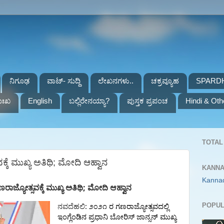
ನಿಗೂಢ
ವಾಟ್- ಸುದ್ದಿ
ಲೇಖನಗಳು..
ಚಕ್ರವ್ಯೂಹ
SPARD
ುಃಖ
English
ಬಲ್ಲಿರೇನಯ್ಯಾ?
ಪುಸ್ತಕ ಪ್ರಪಂಚ
Hindi & Oth
TOTAL 
್ಕೆ ಮುಖ್ಯ ಅತಿಥಿ; ಮೋದಿ ಆಹ್ವಾನ
KANNA
Kanna
;
ರಾಜ್ಯೋತ್ಸವಕ್ಕೆ
ಮುಖ್ಯ
ಅತಿಥಿ
ಮೋದಿ ಆಹ್ವಾನ
:
POPUL
ನವದೆಹಲಿ
೨೦೨೧
ರ
ಗಣರಾಜ್ಯೋತ್ಸವದಲ್ಲಿ
ಇಂಗ್ಲೆಂಡಿನ
ಪ್ರಧಾನಿ
ಬೋರಿಸ್
ಜಾನ್ಸನ್
ಮುಖ್ಯ