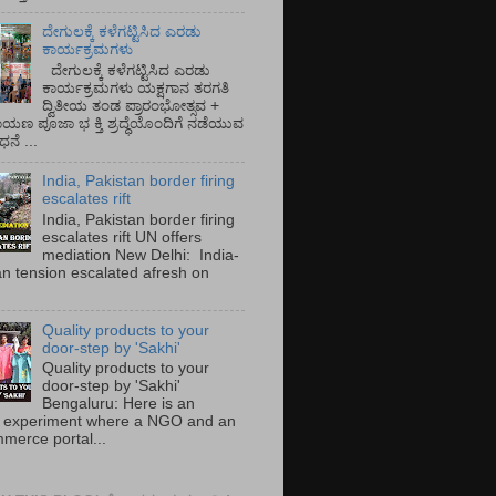
ದೇಗುಲಕ್ಕೆ ಕಳೆಗಟ್ಟಿಸಿದ ಎರಡು
ಕಾರ್ಯಕ್ರಮಗಳು
ದೇಗುಲಕ್ಕೆ ಕಳೆಗಟ್ಟಿಸಿದ ಎರಡು
ಕಾರ್ಯಕ್ರಮಗಳು ಯಕ್ಷಗಾನ ತರಗತಿ
ದ್ವಿತೀಯ ತಂಡ ಪ್ರಾರಂಭೋತ್ಸವ +
ಾಯಣ ಪೂಜಾ ಭ ಕ್ತಿ ಶ್ರದ್ಧೆಯೊಂದಿಗೆ ನಡೆಯುವ
ನೆ ...
India, Pakistan border firing
escalates rift
India, Pakistan border firing
escalates rift UN offers
mediation New Delhi: India-
an tension escalated afresh on
.
Quality products to your
door-step by 'Sakhi'
Quality products to your
door-step by 'Sakhi'
Bengaluru: Here is an
 experiment where a NGO and an
merce portal...