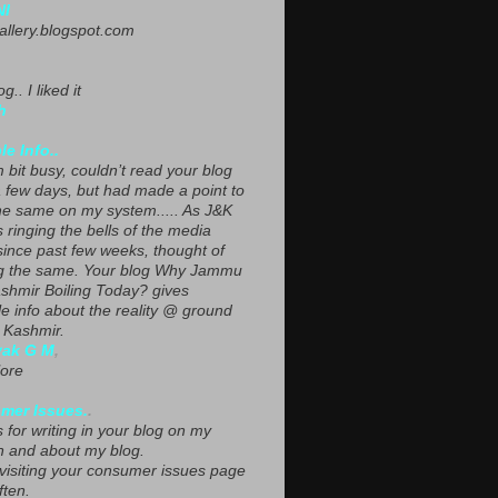
NI
gallery.blogspot.com
g.. I liked it
h
le Info..
 bit busy, couldn’t read your blog
a few days, but had made a point to
he same on my system..... As J&K
s ringing the bells of the media
since past few weeks, thought of
g the same. Your blog Why Jammu
shmir Boiling Today? gives
le info about the reality @ ground
n Kashmir.
yak G M
,
ore
mer Issues.
.
 for writing in your blog on my
n and about my blog.
 visiting your consumer issues page
ften.