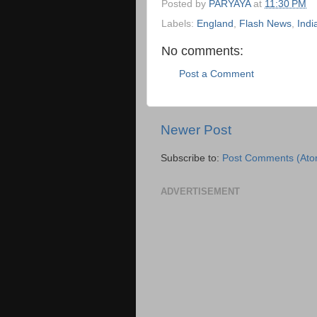
Posted by
PARYAYA
at
11:30 PM
Labels:
England
,
Flash News
,
Indi
No comments:
Post a Comment
Newer Post
Subscribe to:
Post Comments (Ato
ADVERTISEMENT