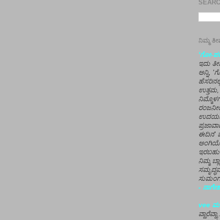
SEARCH
ನಿಮ್ಮ 
'ಗೋ-ಪರಾ
ಇದು ತೀರ
ಅನ್ನಿ, 
ಹೆಸರಿನಲ
ಉತ್ತಮ, 
ನಿಮ್ಮೊ
ರಂಜನೀಯ
ಉದಯಶಂಕರ
ಪ್ರಜಾವಾ
ಈದಿನ' ವ
ಅಂಗಿಯ
ಇರಬಹು
ನಿಮ್ಮ ಬ್
ಸಮೃದ್ಧವ
ಸುಮಂಗಲ
- ನಾಗೇಶ
vee ಮನ
ವ್ಹಾರೆವ್ಹ