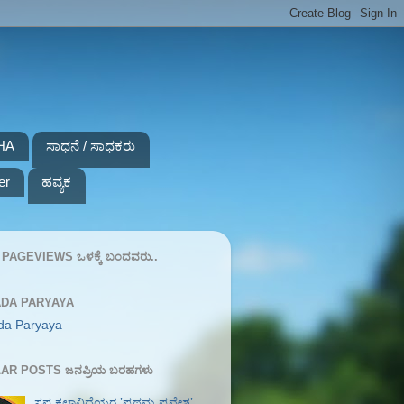
HA
ಸಾಧನೆ / ಸಾಧಕರು
er
ಹವ್ಯಕ
PAGEVIEWS ಒಳಕ್ಕೆ ಬಂದವರು..
DA PARYAYA
da Paryaya
AR POSTS ಜನಪ್ರಿಯ ಬರಹಗಳು
ಸಪ್ತ ಕಲಾವಿದೆಯರ ʼಪ್ರಥಮ ಪ್ರವೇಶʼ