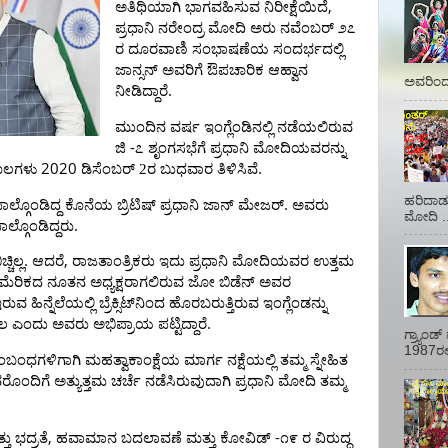
,
ಅತಿಥಿಯಾಗಿ
ಭಾಗವಹಿಸುವ
ನಿರೀಕ್ಷೆಯಿದೆ
ಪ್ರಧಾನಿ
ನರೇಂದ್ರ
ಮೋದಿ
ಅರು
ನವೆಂಬರ್
೨೭
ರ
ದೂರವಾಣಿ
ಸಂಭಾಷಣೆಯ
ಸಂದರ್ಭದಲ್ಲಿ
ಜಾನ್ಸನ್
ಅವರಿಗೆ
ಔಪಚಾರಿಕ
ಆಹ್ವಾನ
ಅವರಿಂದ 
.
ನೀಡಿದ್ದಾರೆ
ಮುಂದಿನ
ವರ್ಷ
ಇಂಗ್ಲೆಂಡಿನಲ್ಲಿ
ನಡೆಯಲಿರುವ
-
ಜಿ
೭
ಶೃಂಗಸಭೆಗೆ
ಪ್ರಧಾನಿ
ಮೋದಿಯವರನ್ನು
2020
.
ಲಗಳು
ಡಿಸೆಂಬರ್ 2ರ ಬುಧವಾರ
ತಿಳಿಸಿವೆ
ಹರಿದಾಡು
.
ಾಲ್ಗೊಂಡಿದ್ದ
ಕೊನೆಯ
ಬ್ರಿಟಿಷ್
ಪ್ರಧಾನಿ
ಜಾನ್
ಮೇಜರ್
ಅವರು
ಮೋದಿ ..
.
ಾಲ್ಗೊಂಡಿದ್ದರು
.
,
ಚ್ಚಿಲ್ಲ
ಆದರೆ
ರಾಜತಾಂತ್ರಿಕರು
ಇದು
ಪ್ರಧಾನಿ
ಮೋದಿಯವರ
ಉತ್ತಮ
ಮೆರಿಕದ
ನೂತನ
ಅಧ್ಯಕ್ಷರಾಗಲಿರುವ
ಜೋ
ಬಿಡೆನ್
ಅವರ
ಇರುವ
ಹಿನ್ನೆಲೆಯಲ್ಲಿ
ಬ್ರೆಕ್ಸಿಟ್‌ನಿಂದ
ಹೊರಬರುತ್ತಿರುವ
ಇಂಗ್ಲೆಂಡನ್ನು
.
ಲ
ಎಂದು
ಅವರು
ಅಭಿಪ್ರಾಯ
ಪಟ್ಟಿದ್ದಾರೆ
ಗ್ರ್ಯಾಂ
1987ರಲ್ಲ
ಂಬಂಧಗಳಿಗಾಗಿ
ಮಹತ್ವಾಕಾಂಕ್ಷೆಯ
ಮಾರ್ಗ
ನಕ್ಷೆಯಲ್ಲಿ
ತಮ್ಮ
ಸ್ನೇಹಿತ
ರೊಂದಿಗೆ
ಅತ್ಯುತ್ತಮ
ಚರ್ಚೆ
ನಡೆಸಿರುವುದಾಗಿ
ಪ್ರಧಾನಿ
ಮೋದಿ
ತಮ್ಮ
,
-
ತು
ಭದ್ರತೆ
ಹವಾಮಾನ
ಬದಲಾವಣೆ
ಮತ್ತು
ಕೋವಿಡ್
೧೯
ರ
ವಿರುದ್ಧ