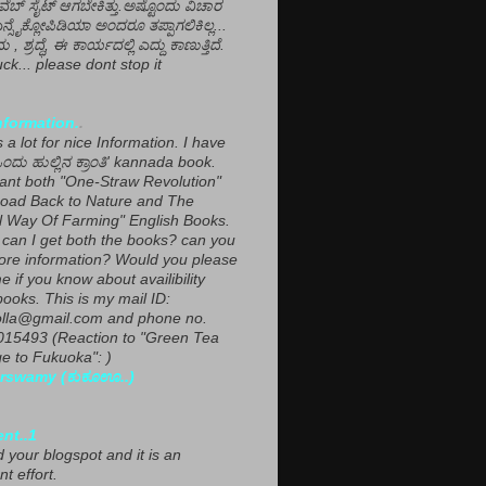
ವೆಬ್ ಸೈಟ್ ಆಗಬೇಕಿತ್ತು.ಅಷ್ಟೊಂದು ವಿಚಾರ
ಎನ್ಸೈಕ್ಲೋಪಿಡಿಯಾ ಅಂದರೂ ತಪ್ಪಾಗಲಿಕಿಲ್ಲ...
ಮ , ಶ್ರದ್ಧೆ, ಈ ಕಾರ್ಯದಲ್ಲಿ ಎದ್ದು ಕಾಣುತ್ತಿದೆ.
ck... please dont stop it
nformation.
.
a lot for nice Information. I have
ಂದು ಹುಲ್ಲಿನ ಕ್ರಾಂತಿ' kannada book.
want both "One-Straw Revolution"
oad Back to Nature and The
l Way Of Farming" English Books.
can I get both the books? can you
ore information? Would you please
e if you know about availibility
ooks. This is my mail ID:
lla@gmail.com and phone no.
15493 (Reaction to "Green Tea
 to Fukuoka": )
rswamy (ಕುಕೂಊ..)
ent..1
ed your blogspot and it is an
nt effort.