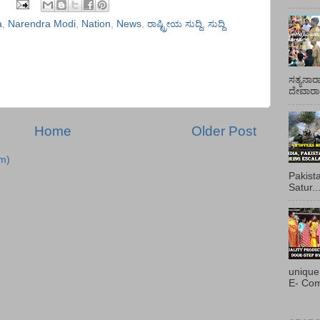
a
,
Narendra Modi
,
Nation
,
News
,
ರಾಷ್ಟ್ರೀಯ ಸುದ್ದಿ
,
ಸುದ್ದಿ
ಸತ್ಯನಾರ
ದೇವಾರಾಧ
Home
Older Post
m)
Pakist
Satur..
unique
E- Com