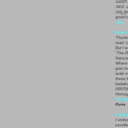
ಬದಲಿಗೆ 
ಗಳಿವೆ. 
ನಿಮ್ಮ ಶ್ರ
good lu
-vee
Nice I
Thanks 
read 'ಒ
But I 
"The R
Natura
Where 
give m
write m
these b
kadako
099700
Homage
-Kuma
Pune
excell
I visit
excelle