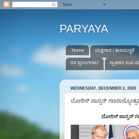
PARYAYA
Home
ಯಕ್ಷಗಾನ / ತಾಳಮದ್ದಳೆ
ರಸ ಪ್ರಸಂಗಗಳು!
ಗ್ರಾಹಕರ ಸುಖ-ದ
WEDNESDAY, DECEMBER 2, 2020
ಬೋರಿಸ್ ಜಾನ್ಸನ್ ಗಣರಾಜ್ಯೋತ್ಸವಕ
ಬೋರಿಸ್ ಜಾನ್ಸನ್ ಗಣ