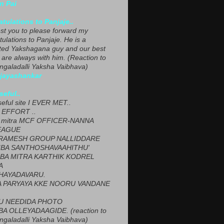
n Pai
tulations to Panjaje..
est you to please forward my
ulations to Panjaje. He is a
ted Yakshagana guy and our best
 are always with him. (Reaction to
ngaladalli Yaksha Vaibhava)
ijayashankar
seful..
seful site I EVER MET..
EFFORT ..
 mitra MCF OFFICER-NANNA
EAGUE
ARAMESH GROUP NALLIDDARE
BA SANTHOSHAVAAHITHU'
BA MITRA KARTHIK KODREL
A
HAYADAVARU.
 PARYAYA KKE NOORU VANDANE
U NEEDIDA PHOTO
A OLLEYADAAGIDE. (reaction to
ngaladalli Yaksha Vaibhava)