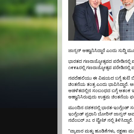
ಜಾನ್ಸನ್
ಆಹ್ವಾನಿಸಿದ್ದಾರೆ
ಎಂದು
ಸುದ್ದಿ
ಮೂ
ಭಾರತದ
ಗಣರಾಜ್ಯೋತ್ಸವದ
ಪರೇಡಿನಲ್ಲಿ
ಪ
೧೯೯೩ರಲ್ಲಿ
ಗಣರಾಜ್ಯೋತ್ಸವ
ಪರೇಡಿನಲ್ಲಿ
ಪ
ನವದೆಹಲಿಯು
ಈ
ವಿಷಯದ
ಬಗ್ಗೆ
ತುಟಿ
ಬಿ
.
ಚಿಂತನೆಯ
ತಂತ್ರ
ಎಂದು
ಭಾವಿಸಿದ್ದಾರೆ
ಅ
ಆಡಳಿತದಲ್ಲಿನ
ಸಂಬಂಧದ
ಬಗ್ಗೆ
ಆತಂಕ
ಆಹ್ವಾನಿಸಿರುವುದು
ಉತ್ತಮ
ಚಿಂತನೆಯ
ಫ
-
ಮುಂದಿನ
ದಶಕದಲ್ಲಿ
ಭಾರತ
ಇಂಗ್ಲೆಂಡ್
ಸ
ಇಂಗ್ಲೆಂಡ್
ಪ್ರಧಾನಿ
ಬೋರಿಸ್
ಜಾನ್ಸನ್
ಅವ
.
ನವೆಂಬರ್
೨೭
ರ
ಟ್ವೀಟ್
ನಲ್ಲಿ
ತಿಳಿಸಿದ್ದಾರೆ
"
,
ವ್ಯಾಪಾರ
ಮತ್ತು
ಹೂಡಿಕೆಗಳು
ರಕ್ಷಣಾ
ಮತ್