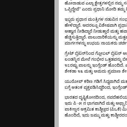
ಹೋರಾಡುವ
ಎಲ್ಲಾ
ಕ್ಷೇತ್ರಗಳಲ್ಲಿನ
ನಮ್ಮ
ಸ
"
ಒಪ್ಪಿದ್ದೇವೆ
ಎಂದು
ಪ್ರಧಾನಿ
ಮೋದಿ
ತಮ್ಮ
ಇಬ್ಬರು
ಪ್ರಧಾನ
ಮಂತ್ರಿಗಳ
ನಡುವಿನ
ಸಂಭ
.
ಹೇಳಿದ್ದಾರೆ
ಅದರಲ್ಲೂ
ವಿಶೇಷವಾಗಿ
ಪ್ರಧಾ
ಆಹ್ವಾನ
ನೀಡಿದ್ದಾರೆ
ನೀಡುತ್ತಾರೆ
ಮತ್ತು
ಹವ
.
ಹೆಚ್ಚಿಸುತ್ತಿದ್ದಾರೆ
ಪಾಲುದಾರಿಕೆಯನ್ನು
ಮತ್ತಷ
ಮಾರ್ಗಗಳನ್ನು
ಉಭಯ
ನಾಯಕರು
ಚರ್ಚ
ಗ್ರೇಟ್
ಬ್ರಿಟನ್‌ನಿಂದ
ಗ್ಲೋಬಲ್
ಬ್ರಿಟನ್
ಆ
ಲಂಡನ್ನಿನ
ಮೇಲೆ
ಗಂಭೀರ
ಒತ್ತಡವನ್ನು
ಬೀ
.
೪೭ರಷ್ಟು
ಪಾಲನ್ನು
ಇಂಗ್ಲೆಂಡ್
ಹೊಂದಿದೆ
ಶೇಕಡಾ
೪೩
ಮತ್ತು
ಆಮದು
ಪ್ರಮಾಣ
ಶೇ
ಯುರೋಪ್
ಕಠಿಣ
ಗಡಿಗೆ
ಸಿದ್ಧವಾಗಿದೆ
ಮತ್
,
ಬಗ್ಗೆ
ಆತಂಕ
ವ್ಯಕ್ತಪಡಿಸಿದ್ದರಿಂದ
ಇಂಗ್ಲೆಂಡ್
,
ಭಾರತದ
ದೃಷ್ಟಿಕೋನದಿಂದ
ನವದೆಹಲಿಯ
-
ಇದು
ಪಿ
೫
ನ
ಭಾಗವಾಗಿದೆ
ಮತ್ತು
ಅಫ್ಘಾನಿ
g
(
)
ಪಾಕಿಸ್ತಾನ
ಆಕ್ರಮಿತ
ಕಾಶ್ಮೀ
ದ
ಪಿಒಕೆ
ಮೀ
,
ಹೊಂದಿದೆ
ಇದು
ಜಮ್ಮು
ಮತ್ತು
ಕಾಶ್ಮೀರ