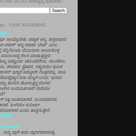
 THIS BLOG/ ಬೇಕಾದ್ದನ್ನು ಹುಡುಕಾಡಿ.!
ತೀರ್ಪು.. YOUR JUDGEMENT..
ಕ್' ..!
್ಪು ಅಂದ್ಕೊಬೇಡಿ, ಚಪ್ಪಾಳೆ ಅನ್ನಿ, ಹಸ್ತಲಾಘವ
'ಗೋ-ಪರಾಕ್' ಅನ್ನಿ ಅಥವಾ 'ಭೇಷ್' ಎಂಬ
್ಲಿ ಬೆನ್ನಿಗೊಂದು ಮೆದುಬಾರು ಅಂದುಕೊಳ್ಳಿ.
ನಂಬಲಸಾಧ್ಯ ಕೆಲಸ ಮಾಡುತ್ತಿದ್ದೀರಿ.
ಳಗೊಬ್ಬ ಇಷ್ಟೊಂದು ಚಟುವಟಿಕೆಯ, ಚಲನಶೀಲ,
, ಜೀವಪರ, ರೈತಪರ, ಸಹೃದಯೀ ಶ್ರಮಿಕ
್ ಇದ್ದಾರೆ ಅನ್ನೋದೇ ಗೊತ್ತಿರಲಿಲ್ಲ. ನಾನು
ಣಿಯಲ್ಲಿದ್ದಾಗ ದಿನಾ ಮೆಲ್ಲಗೆ ಬಂದು 'ಇಂದಿನ
ನ್ನು ತೋರಿಸಿ ಹೋಗುತ್ತಿದ್ದ ದೊಗಲೆ
ೊಳಗಿನ ಉದಯಶಂಕರ್ ಬೇರೆಯೇ
ದೆ?
ಲಾಗ್ ನಿತ್ಯ ನೂತನವಾಗಿದೆ, ಸುಂದರವಾಗಿದೆ,
ಾಗಿದೆ. ಹೀಗೆಯೇ ಸುದೀರ್ಘ
ಿಯಾಗಿರಲಿ ಎಂದು ಹಾರೈಸುತ್ತೇನೆ.
 ಹೆಗಡೆ
ಸ್ಸಿನ ಮಾತು .
ಾ... ನಿಮ್ಮ ಬ್ಲಾಗ್ ಅದು ಬ್ಲಾಗಾಗಿರಬಾದಿತ್ತು.