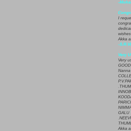
-Moha
Congra
I requ
congrat
dedica
wishes
Akka a
-S.R.V
Very U
Very u
GOOD 
Nanna
COLL
P.V.P
.THUM
INNOB
KOOD
PARIC
NIMMA
GALU
.NEEV
THUMB
Akka a