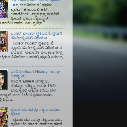
ಸಪ್ತ ಕಲಾವಿದೆಯರ ʼ ಪ್ರಥಮ
ಪ್ರವೇಶ ʼ ಕ ಲಾಂಜಲಿ ಆರ್ಟ್
ಅಕಾಡೆಮಿಯ‌ ಖ್ಯಾತ ನೃತ್ಯ ಕಲಾವಿದೆ
ಶ್ರೀಮತಿ ಪ್ರತಿಭಾ ಸತ್ಯವಣ್ಣನ್
ತರಬೇತಿ ಪಡೆದ ಏಳು ಪ್ರತಿಭಾ...
ಜಂತರ್ ಮಂತರ್ ಪ್ರತಿಭಟನೆ: ಪ್ರಧಾನಿ
ಹೆಸರಿನಲ್ಲಿ ನಕಲಿ ವಿಡಿಯೋ
ಜಂತರ್ ಮಂತರ್ ಪ್ರತಿಭಟ ನೆ:
ಪ್ರಧಾನಿ ಹೆಸರಿನಲ್ಲಿ ನಕಲಿ ವಿಡಿಯೋ ನ
ವದೆಹಲಿ: ಸಾಮಾಜಿಕ ಜಾಲತಾಣಗಳಲ್ಲಿ
ತ್ತಿರುವ ವಿಡಿಯೋ ಒಂದರಲ್ಲಿ ಪ್ರಧಾನಿ ನರೇಂದ್ರ
.
ಇಂದಿನ ಇತಿಹಾಸ History Today
ಆಗಸ್ಟ್ 26
ಇಂದಿನ ಇತಿಹಾಸ ಆಗಸ್ಟ್ 26
ಪೆಂಟ್ಯಾಲ ಹರಿಕೃಷ್ಣ ಅವರು 15ನೇ
ವಯಸ್ಸಿನಲ್ಲಿ ಅತ್ಯಂತ ಕಿರಿಯ ಚೆಸ್
ಡ್ ಮಾಸ್ಟರ್ ಎಂಬ ಕೀರ್ತಿಗೆ ಭಾಜನರಾದರು.
ಿ ವಿಶ್ವನಾ...
ವೈಶಾಖ ಮಾಸದ ಶ್ರೀ ಸತ್ಯನಾರಾಯಣ
ಪೂಜಾ
ವೈಶಾಖ ಮಾಸದ ಶ್ರೀ ಸತ್ಯನಾರಾಯಣ
ಪೂಜಾ ಬೆಂ ಗಳೂರು ರಾಮಕೃಷ್ಣ ಹೆಗಡೆ