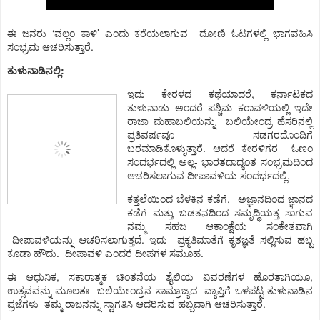
ಈ ಜನರು ‘
ವಲ್ಲಂ
ಕಾಳಿ’
ಎಂದು
ಕರೆಯಲಾಗುವ
ದೋಣಿ
ಓಟಗಳಲ್ಲಿ
ಭಾಗವಹಿಸಿ
ಸಂಭ್ರಮ ಆಚರಿಸುತ್ತಾರೆ.
ತುಳುನಾಡಿನಲ್ಲಿ:
ಇದು ಕೇರಳದ ಕಥೆಯಾದರೆ, ಕರ್ನಾಟಕದ
ತುಳುನಾಡು ಅಂದರೆ ಪಶ್ಚಿಮ ಕರಾವಳಿಯಲ್ಲಿ ಇದೇ
ರಾಜಾ ಮಹಾಬಲಿಯನ್ನು
ಬಲಿಯೇಂದ್ರ ಹೆಸರಿನಲ್ಲಿ
ಪ್ರತಿವರ್ಷವೂ ಸಡಗರದೊಂದಿಗೆ
ಬರಮಾಡಿಕೊಳ್ಳುತ್ತಾರೆ. ಆದರೆ ಕೇರಳಿಗರ
ಓಣಂ
ಸಂದರ್ಭದಲ್ಲಿ ಅಲ್ಲ- ಭಾರತದಾದ್ಯಂತ ಸಂಭ್ರಮದಿಂದ
ಆಚರಿಸಲಾಗುವ ದೀಪಾವಳಿಯ ಸಂದರ್ಭದಲ್ಲಿ.
ಕತ್ತಲೆಯಿಂದ ಬೆಳಕಿನ ಕಡೆಗೆ,
ಅಜ್ಞಾನದಿಂದ
ಜ್ಞಾನದ
ಕಡೆಗೆ
ಮತ್ತು
ಬಡತನದಿಂದ
ಸಮೃದ್ಧಿಯತ್ತ
ಸಾಗುವ
ನಮ್ಮ
ಸಹಜ
ಆಕಾಂಕ್ಷೆಯ
ಸಂಕೇತವಾಗಿ
ದೀಪಾವಳಿಯನ್ನು ಆಚರಿಸಲಾಗುತ್ತದೆ. ಇದು
ಪ್ರಕೃತಿಮಾತೆಗೆ
ಕೃತಜ್ಞತೆ
ಸಲ್ಲಿಸುವ
ಹಬ್ಬ
ಕೂಡಾ ಹೌದು.
ದೀಪಾವಳಿ
ಎಂದರೆ
ದೀಪಗಳ
ಸಮೂಹ
.
ಈ
ಆಧುನಿಕ
,
ಸಕಾರಾತ್ಮಕ
ಚಿಂತನೆಯ
ಶೈಲಿಯ
ವಿವರಣೆಗಳ
ಹೊರತಾಗಿಯೂ
,
ಉತ್ಸವವನ್ನು
ಮೂಲತಃ
ಬಲಿಯೇಂದ್ರನ ಸಾಮ್ರಾಜ್ಯದ
ವ್ಯಾಪ್ತಿಗೆ ಒಳಪಟ್ಟ ತುಳುನಾಡಿನ
ಪ್ರಜೆಗಳು
ತಮ್ಮ ರಾಜನನ್ನು ಸ್ವಾಗತಿಸಿ ಆದರಿಸುವ ಹಬ್ಬವಾಗಿ ಆಚರಿಸುತ್ತಾರೆ.