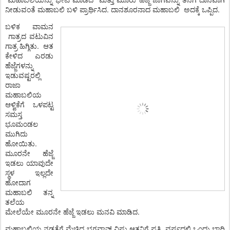
ನೀಡುವಂತೆ ಮಹಾಬಲಿ ಬಳಿ ಪ್ರಾರ್ಥಿಸಿದ. ದಾನಶೂರನಾದ ಮಹಾಬಲಿ
ಅದಕ್ಕೆ ಒಪ್ಪಿದ.
ಬಳಿಕ ವಾಮನ
ಗಾತ್ರದ ವಟುವಿನ
ಗಾತ್ರ ಹಿಗ್ಗಿತು.
ಆತ
ಕೇಳಿದ
ಎರಡು
ಹೆಜ್ಜೆಗಳನ್ನು
ಇಡುವಷ್ಟರಲ್ಲಿ
ರಾಜಾ
ಮಹಾಬಲಿಯ
ಆಳ್ವಿಕೆಗೆ ಒಳಪಟ್ಟ
ಸಮಸ್ತ
ಭೂಮಂಡಲ
ಮುಗಿದು
ಹೋಯಿತು.
ಮೂರನೇ ಹೆಜ್ಜೆ
ಇಡಲು ಯಾವುದೇ
ಸ್ಥಳ ಇಲ್ಲದೇ
ಹೋದಾಗ
ಮಹಾಬಲಿ ತನ್ನ
ತಲೆಯ
ಮೇಲೆಯೇ ಮೂರನೇ ಹೆಜ್ಜೆ ಇಡಲು ಮನವಿ ಮಾಡಿದ.
ಮಹಾಬಲಿಯ ನಡತೆಗೆ ಮೆಚ್ಚಿದ ಭಗವಾನ್ ವಿಷ್ಣು ಆತನಿಗೆ ಪ್ರತಿ
ವರ್ಷದಲ್ಲಿ ಒಂದು ಬಾರಿ