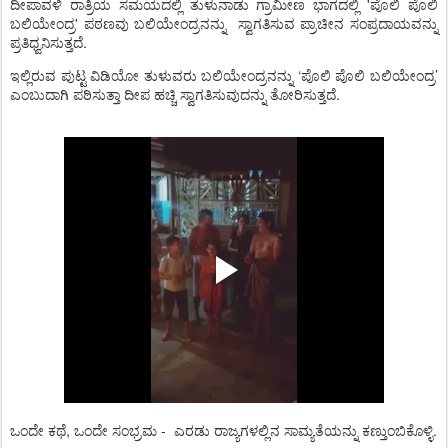
ದೀಪಾವಳಿ
ರಾತ್ರಿಯ
ಸಮಯದಲ್ಲಿ
ತುಳುನಾಡು
ಗ್ರಾಮೀಣ
ಭಾಗದಲ್ಲಿ
'
ಪೊಲಿ
ಪೊಲಿ
ಬಲಿಯೇಂದ್ರ
'
ಪಠಣವು
ಬಲಿಯೇಂದ್ರನನ್ನು
ಸ್ವಾಗತಿಸುವ
ಪ್ರಾಚೀನ
ಸಂಪ್ರದಾಯವನ್ನು
ಪ್ರತಿಧ್ವನಿಸುತ್ತದೆ
.
ಇಲ್ಲಿರುವ ಪುಟ್ಟ ವಿಡಿಯೋ ತುಳುವರು ಬಲಿಯೇಂದ್ರನನ್ನು ‘ಪೊಲಿ ಪೊಲಿ ಬಲಿಯೇಂದ್ರ’
ಎಂಬುದಾಗಿ ಪಠಿಸುತ್ತಾ ದೀಪ ಹಚ್ಚಿ ಸ್ವಾಗತಿಸುವುದನ್ನು ತೋರಿಸುತ್ತದೆ.
ಒಂದೇ ಕಥೆ, ಒಂದೇ ಸಂಭ್ರಮ -
ಎರಡು ರಾಜ್ಯಗಳಲ್ಲಿನ ಸಾಮ್ಯತೆಯನ್ನು ಕಣ್ತುಂಬಿಕೊಳ್ಳಿ.