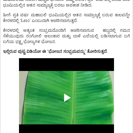
ಭೂಮಿಯಲ್ಲಿನ ಆತನ ಸಾಮ್ಯಾಜ್ಯಕ್ಕೆ ಬರಲು ಅವಕಾಶ ನೀಡಿದ.
ಹೀಗೆ ಪ್ರತಿ ವರ್ಷ ಮಹಾಬಲಿ ಭೂಮಿಯಲ್ಲಿನ ಆತನ ಸಾಮ್ರಾಜ್ಯಕ್ಕೆ ಬರುವ ಕಾಲವನ್ನೇ
ಕೇರಳದಲ್ಲಿ ‘ಓಣಂ’ ಎಂಬುದಾಗಿ ಆಚರಿಸಲಾಗುತ್ತದೆ.
ಕೇರಳದಲ್ಲಿ ಅತ್ಯಂತ ಸಂಭ್ರಮದೊಂದಿಗೆ ಆಚರಿಸಲಾಗುವ
ಹಬ್ಬದಲ್ಲಿ ಗಮನ
ಸೆಳೆಯುವುದು ರಂಗೋಲಿ ಅಲಂಕಾರ ಮತ್ತು ಬಾಳೆ ಎಲೆಯಲ್ಲಿ ಬಡಿಸಲಾಗುವ ಬಗೆ
ಬಗೆಯ ಭಕ್ಷ್ಯ ಭೋಜ್ಯಗಳ ಭೋಜನ.
ಇಲ್ಲಿರುವ ಪುಟ್ಟ ವಿಡಿಯೋ ಈ ‘ಭೋಜನ ಸಂಭ್ರಮವನ್ನು’ ತೋರಿಸುತ್ತದೆ
.