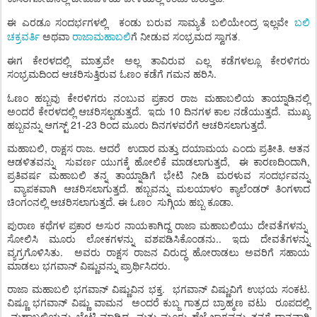
ಈ
ಎರಡೂ
ಸಂದರ್ಭಗಳಲ್ಲಿ
ಕಂಡು
ಬರುವ
ಸಾಮ್ಯತೆ
ಬಲಿಯೇಂದ್ರ
ಇಲ್ಲವೇ
ಬಲಿ
ಚಕ್ರವರ್ತಿ
ಅಥವಾ
ರಾಜಾಮಹಾಬಲಿ
ಗೆ
ನೀಡುವ
ಸಂಭ್ರಮದ
ಸ್ವಾಗತ
.
ಈಗ ಕೇರಳದಲ್ಲಿ ಮಾತ್ರವೇ ಅಲ್ಲ ತಾವಿರುವ ಎಲ್ಲ ಕಡೆಗಳಲ್ಲೂ ಕೇರಳಿಗರು
ಸಂಭ್ರಮದಿಂದ ಆಚರಿಸುತ್ತಿರುವ ಓಣಂ ಕಡೆಗೆ ಗಮನ ಹರಿಸಿ.
ಓಣಂ ಹಬ್ಬವು ಕೇರಳಿಗರು ನಂಬುವ ಪ್ರಕಾರ ರಾಜ
ಮಹಾಬಲಿಯ
ತಾಯ್ನಾಡಿನಲ್ಲಿ
ಅಂದರೆ ಕೇರಳದಲ್ಲಿ ಆಚರಿಸಲ್ಪಡುತ್ತದೆ.
ಇದು 10 ದಿನಗಳ ಕಾಲ ನಡೆಯುತ್ತದೆ.
ಮುಖ್ಯ
ಹಬ್ಬವನ್ನು
ಆಗಸ್ಟ್
21-23
ರಿಂದ
ಮೂರು
ದಿನಗಳವರೆಗೆ
ಆಚರಿಸಲಾಗುತ್ತದೆ
.
ಮಹಾಬಲಿ
,
ರಾಕ್ಷಸ
ರಾಜ. ಆದರೆ
ಉದಾರ
ಮತ್ತು
ದಯಾಮಯ
ಎಂದು
ಪ್ರತೀತಿ. ಆತನ
ಆಡಳಿತವನ್ನು
ಸುವರ್ಣ
ಯುಗಕ್ಕೆ
ಹೋಲಿಕೆ ಮಾಡಲಾಗುತ್ತದೆ,
ಈ
ಕಾರಣದಿಂದಾಗಿ
,
ಪ್ರತಿವರ್ಷ
ಮಹಾಬಲಿ ತನ್ನ ತಾಯ್ನಾಡಿಗೆ ಭೇಟಿ ನೀಡಿ ಮರಳುವ ಸಂದರ್ಭವನ್ನು
ವ್ಯಾಪಕವಾಗಿ
ಆಚರಿಸಲಾಗುತ್ತದೆ
.
ಹಬ್ಬವನ್ನು
ಮಲಯಾಳಂ
ಕ್ಯಾಲೆಂಡರ್
ತಿಂಗಳಾದ
ಚಿಂಗಂನಲ್ಲಿ
ಆಚರಿಸಲಾಗುತ್ತದೆ
.
ಈ ಓಣಂ
ಸುಗ್ಗಿಯ
ಹಬ್ಬ
ಕೂಡಾ.
ಪುರಾಣ ಕಥೆಗಳ ಪ್ರಕಾರ ಅಸುರ ನಾಯಕಾಗಿದ್ದ ರಾಜಾ ಮಹಾಬಲಿಯು ದೇವತೆಗಳನ್ನು
ಸೋಲಿಸಿ
ಮೂರು
ಲೋಕಗಳನ್ನು
ವಶಪಡಿಸಿಕೊಂಡನು.
.
ಇದು
ದೇವತೆಗಳನ್ನು
ವ್ಯಗ್ರಗೊಳಿಸಿತು.
ಅವರು ರಾಕ್ಷಸ
ರಾಜನ
ವಿರುದ್ಧ
ಹೋರಾಡಲು
ಅವರಿಗೆ
ಸಹಾಯ
ಮಾಡಲು
ಭಗವಾನ್
ವಿಷ್ಣುವನ್ನು
ಪ್ರಾರ್ಥಿಸಿದರು.
ರಾಜಾ
ಮಹಾಬಲಿ
ಭಗವಾನ್
ವಿಷ್ಣುವಿನ
ಭಕ್ತ.
ಭಗವಾನ್ ವಿಷ್ಣುವಿಗೆ ಉಭಯ ಸಂಕಟ.
ವಿಷ್ಣೂ ಭಗವಾನ್ ವಿಷ್ಣು ವಾಮನ
ಅಂದರೆ
ಕುಬ್ಜ
ಗಾತ್ರದ ಬ್ರಾಹ್ಮಣ ವಟು
ರೂಪದಲ್ಲಿ
ಮಹಾಬಲಿಯನ್ನು
ಭೇಟಿ
ಮಾಡಿದ
ಮತ್ತು ಮೂರು ಹೆಜ್ಜೆ ಜಾಗವನ್ನು ತನಗೆ ದಾನವಾಗಿ