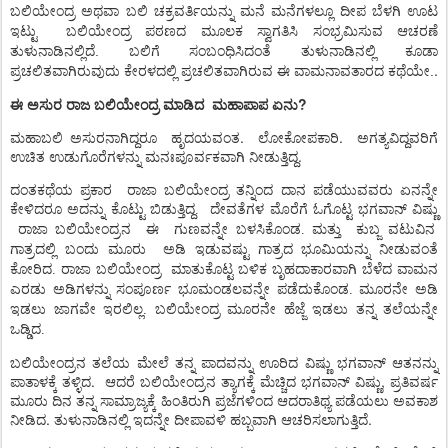
ಬಲಿಯೇಂದ್ರ
ಅಥವಾ
ಬಲಿ
ಚಕ್ರವರ್ತಿಯನ್ನು
ಮನೆ
ಮನೆಗಳಲ್ಲೂ
ದೀಪ
ಬೆಳಗಿ
ಊಟ
ಇಟ್ಟು
ಬಲಿಯೇಂದ್ರ ಪಠಣದ ಮೂಲಕ ಸ್ವಾಗತಿಸಿ ಸಂಭ್ರಮಿಸುವ ಆಚರಣೆ
ತುಳುನಾಡಿನಲ್ಲಿದೆ. ಬಲಿಗೆ ಸಂಬಂಧಿಸಿದಂತೆ ತುಳುನಾಡಿನಲ್ಲಿ ಕೂಡಾ
.
ಪ್ರಚಲಿತವಾಗಿರುವುದು ಕೇರಳದಲ್ಲಿ ಪ್ರಚಲಿತವಾಗಿರುವ ಈ ವಾಮನಾವತಾರದ ಕಥೆಯೇ.
ಈ
ಅಸುರ
ರಾಜ ಬಲಿಯೇಂದ್ರ ಮಾಡಿದ
ಮಹಾಪಾಪ
ಏನು
?
ಮಹಾಬಲಿ ಅಸುರನಾಗಿದ್ದರೂ
ಹೃದಯವಂತ.
ಲೋಕೋಪಕಾರಿ.
ಅಗತ್ಯವಿದ್ದವರಿಗೆ
ಉಚಿತ
ಉಡುಗೊರೆಗಳನ್ನು
ಮನಃಪೂರ್ವಕವಾಗಿ
ನೀಡುತ್ತಿದ್ದ.
ದಂತಕಥೆಯ ಪ್ರಕಾರ
ರಾಜಾ ಬಲಿಯೇಂದ್ರ ತನ್ನಿಂದ ದಾನ ಪಡೆಯುವವರು ಏನನ್ನೇ
ಕೇಳಿದರೂ ಅದನ್ನು
ಕೊಟ್ಟು
ಬಿಡುತ್ತಿದ್ದ
ದೇವತೆಗಳ
ಮೊರೆಗೆ
ಓಗೊಟ್ಟ
ಭಗವಾನ್
ವಿಷ್ಣು
.
ರಾಜಾ
ಬಲಿಯೇಂದ್ರನ
ಈ
ಗುಣವನ್ನೇ
ಬಳಸಿಕೊಂಡ
ಮತ್ತು
ಕುಬ್ಜ
ವಟುವಿನ
.
ಗಾತ್ರದಲ್ಲಿ
ಬಂದು
ಮೂರು
ಅಡಿ
ಇಡುವಷ್ಟು
ಗಾತ್ರದ
ಭೂಮಿಯನ್ನು
ನೀಡುವಂತೆ
ಕೋರಿದ
ರಾಜಾ
ಬಲಿಯೇಂದ್ರ
ಮಾತುಕೊಟ್ಟ
ಬಳಿಕ
ಬೃಹದಾಕಾರವಾಗಿ
ಬೆಳೆದ
ವಾಮನ
.
ಎರಡು
ಅಡಿಗಳನ್ನು
ಸಂಪೂರ್ಣ
ಭೂಮಂಡಲವನ್ನೇ
ಪಡೆದುಕೊಂಡ
ಮೂರನೇ
ಅಡಿ
.
ಇಡಲು
ಜಾಗವೇ
ಇರಲಿಲ್ಲ
ಬಲಿಯೇಂದ್ರ
ಮೂರನೇ
ಹೆಜ್ಜೆ
ಇಡಲು
ತನ್ನ
ತಲೆಯನ್ನೇ
.
ಒಡ್ಡಿದ
.
ಬಲಿಯೇಂದ್ರನ ತಲೆಯ ಮೇಲೆ ತನ್ನ ಪಾದವನ್ನು ಊರಿದ ವಿಷ್ಣು ಭಗವಾನ್ ಆತನನ್ನು
ಪಾತಾಳಕ್ಕೆ ತಳ್ಳಿದ.
ಆದರೆ ಬಲಿಯೇಂದ್ರನ ತ್ಯಾಗಕ್ಕೆ ಮೆಚ್ಚಿದ ಭಗವಾನ್ ವಿಷ್ಣು, ಪ್ರತಿವರ್ಷ
ಮೂರು ದಿನ ತನ್ನ ಸಾಮ್ರಾಜ್ಯಕ್ಕೆ ಹಿಂತಿರುಗಿ ಪ್ರಜೆಗಳಿಂದ ಆದರಾತಿಥ್ಯ ಪಡೆಯಲು ಅವಕಾಶ
ನೀಡಿದ. ತುಳುನಾಡಿನಲ್ಲಿ ಇದನ್ನೇ ದೀಪಾವಳಿ ಹಬ್ಬವಾಗಿ ಆಚರಿಸಲಾಗುತ್ತಿದೆ.