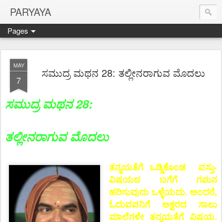
PARYAYA
Pages
MAY
ಸಮುದ್ರ ಮಥನ 28: ತಲ್ಲೀನರಾಗುವ ಮೊದಲು
7
ಸಮುದ್ರ ಮಥನ 28:
ತಲ್ಲೀನರಾಗುವ ಮೊದಲು
ತನ್ಮಯತೆಗೆ ಒಡ್ಡಿಕೊಂಡ ವಸ್ತು-
ವಿಷಯದ ಬಗೆಗೆ ಗಮನ
ಹರಿಸುವುದು ಒಳ್ಳೆಯದು. ಅಂದರೆ,
ಓದುವವನಿಗೆ ಅಕ್ಷರದ ಸಾಲು
ಮಾಲೆಗಳೇ ತನ್ಮಯತೆಗೆ ವಿಷಯ.