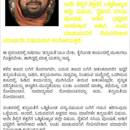
ಅದೇ ಶಿಲ್ಪಿಗೆ ಕೆತ್ತನೆಗೆ ಒಡ್ಡಿಕೊಳ್ಳುವ
ಕಲ್ಲೇ ವಿಷಯ. ರೈತನಿಗೆ ಸಸಿಯ
ಪೋಷಣೆ, ಅಡಿಗೆ ಭಟ್ಟರಿಗೆ
ಆಗಬೇಕಾದ ಅಡಿಗೆ, ಊಟ
ಮಾಡುವವನಿಗೆ ಸೇವಿಸಬೇಕಾದ
ಪದಾರ್ಥವೇ ವಿಷಯವಾಗಿ ಕಂಗೊಳಿಸುತ್ತದೆ.
ಈ ಪ್ರಪಂಚದಲ್ಲಿ ಸಾಧಿಸಲು 'ತನ್ಮಯತೆ'ಯೂ ಬೇಕು. ಕೈಗೊಂಡ ಕಾರ್ಯದಲ್ಲಿ ಮುಳುಗಲು
ಗೊತ್ತಿರಬೇಕು. ಹಾಗಿದ್ದಲ್ಲಿ ಮಾತ್ರ ಯಶಸ್ಸು ಸಾಧ್ಯ.
ಕಳೆದ ಕಾಲದ ಬಗೆಗೆ ಕೊರಗಾಗಲೀ, ಬರುವ ಕಾಲದ ಬಗೆಗೆ ಆತಂಕವಾಗಲೀ ಇದ್ದರೆ
ತನ್ಮಯತೆಯನ್ನು ಸಾಧಿಸಿ, ತನ್ಮಯರಾಗಲು ಸಾಧ್ಯವಿಲ್ಲ. ನಿಂತಿರುವ ಮಣ್ಣಿನಲ್ಲಿ, ಒದಗಿರುವ
ಕಾಲದಲ್ಲಿ, ಹಿಡಿದ ಕಾರ್ಯವನ್ನು ಮುಗಿಸಿಯೇ ತೀರುವ ಆತಂಕವಿಲ್ಲದೇ, ಪ್ರಸ್ತುತ
ಪರಿಸ್ಥಿತಿಯನ್ನು ಆಸ್ವಾದಿಸಿ-ಮುನ್ನಡೆಯಲು ಬಂತು ಎಂದಾದರೆ ಮಾತಿಲ್ಲ, ಕಥೆಯಿಲ್ಲ, ಬರಿ
ರೋಮಾಂಚನ. ಸಾಮಾನ್ಯವಾದ ರೋಮಾಂಚನವಲ್ಲ ಅದು. ತನ್ಮಯತೆಯ
ರೋಮಾಂಚನ.
ನಂತರದಲ್ಲಿ ತನ್ಮಯತೆಗೆ ಒಡ್ಡಿಕೊಂಡ ವಸ್ತು-ವಿಷಯದ ಬಗೆಗೆ ಗಮನ ಹರಿಸುವುದು
ಒಳ್ಳೆಯದು. ಅಂದರೆ, ಓದುವವನಿಗೆ ಅಕ್ಷರದ ಸಾಲು ಮಾಲೆಗಳೇ ತನ್ಮಯತೆಗೆ ವಿಷಯ.
ಅದೇ ಶಿಲ್ಪಿಗೆ ಕೆತ್ತನೆಗೆ ಒಡ್ಡಿಕೊಳ್ಳುವ ಕಲ್ಲೇ ವಿಷಯ. ರೈತನಿಗೆ ಸಸಿಯ ಪೋಷಣೆ, ಅಡಿಗೆ
ಭಟ್ಟರಿಗೆ ಆಗಬೇಕಾದ ಅಡಿಗೆ, ಊಟ ಮಾಡುವವನಿಗೆ ಸೇವಿಸಬೇಕಾದ ಪದಾರ್ಥವೇ
ವಿಷಯವಾಗಿ ಕಂಗೊಳಿಸುತ್ತದೆ.