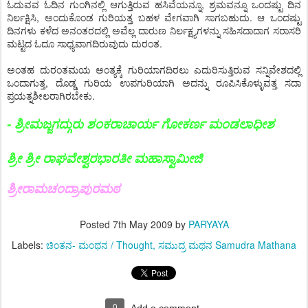
ಓದುವವ ಓದಿನ ಗುಂಗಿನಲ್ಲಿ ಆಗುತ್ತಿರುವ ಹಸಿವೆಯನ್ನೂ, ಶ್ರಮವನ್ನೂ ಒಂದಷ್ಟು ದಿನ
ನಿರ್ಲಕ್ಷಿಸಿ, ಅಂದುಕೊಂಡ ಗುರಿಯತ್ತ ಬಹಳ ವೇಗವಾಗಿ ಸಾಗಬಹುದು. ಆ ಒಂದಷ್ಟು
ದಿನಗಳು ಕಳೆದ ಅನಂತರದಲ್ಲಿ ಅವೆಲ್ಲ ದಾರುಣ ನಿರ್ಲಕ್ಷ್ಯಗಳನ್ನು ಸಹಿಸದಾದಾಗ ಸರಾಸರಿ
ಮಟ್ಟದ ಓದೂ ಸಾಧ್ಯವಾಗದಿರುವುದು ದುರಂತ.
ಅಂತಹ ದುರಂತಮಯ ಅಂತ್ಯಕ್ಕೆ ಗುರಿಯಾಗದಿರಲು ಎದುರಿಸುತ್ತಿರುವ ಸನ್ನಿವೇಶದಲ್ಲಿ
ಒಂದಾಗುತ್ತ, ದೊಡ್ಡ ಗುರಿಯ ಉಪಗುರಿಯಾಗಿ ಅದನ್ನು ರೂಪಿಸಿಕೊಳ್ಳುವತ್ತ ಸದಾ
ಪ್ರಯತ್ನಶೀಲರಾಗಿರಬೇಕು.
- ಶ್ರೀಮಜ್ಜಗದ್ಗುರು ಶಂಕರಾಚಾರ್ಯ ಗೋಕರ್ಣ ಮಂಡಲಾಧೀಶ
ಶ್ರೀ ಶ್ರೀ ರಾಘವೇಶ್ವರಭಾರತೀ ಮಹಾಸ್ವಾಮೀಜಿ
ಶ್ರೀರಾಮಚಂದ್ರಾಪುರಮಠ
Posted
7th May 2009
by
PARYAYA
Labels:
ಚಿಂತನ- ಮಂಥನ / Thought
ಸಮುದ್ರ ಮಥನ Samudra Mathana
0