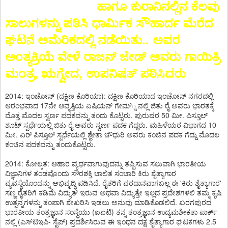
ಹಾಗೂ ಕುರಾನಿನಲ್ಲಿನ ಕೆಲವು
ಸಾಲುಗಳನ್ನು ಪಠಿಸಿ ಧಾರ್ಮಿಕ ಸೌಹಾರ್ದ ಮೆರೆದ
ಘಟನೆ ಅಮೆರಿಕದಲ್ಲಿ ನಡೆಯಿತು.. ಅವರ
ಅಂತ್ಯಕ್ರಿಯೆ ವೇಳೆ ರಾಜನ್ ಜೇಡ್ ಅವರು ಗಾಯಿತ್ರಿ
ಮಂತ್ರ, ಋಗ್ವೇದ, ಉಪನಿಷತ್ ಪಠಿಸಿದರು
2014: ಇಂಚೋನ್ (ದಕ್ಷಿಣ ಕೊರಿಯಾ): ದಕ್ಷಿಣ ಕೊರಿಯಾದ ಇಂಚೋನ್ ನಗರದಲ್ಲಿ
ಆರಂಭವಾದ 17ನೇ ಆವೃತ್ತಿಯ ಏಷಿಯನ್ ಗೇಮ್್ಸ ನಲ್ಲಿ ಜಿತು ರೈ ಅವರು ಭಾರತಕ್ಕೆ
ಮೊತ್ತ ಮೊದಲ ಸ್ವರ್ಣ ಪದಕವನ್ನು ತಂದು ಕೊಟ್ಟರು. ಪುರುಷರ 50 ಮೀ. ಪಿಸ್ತೂಲ್
ಶೂಟ್ ಸ್ಪರ್ಧೆಯಲ್ಲಿ ಜಿತು ರೈ ಅವರು ಸ್ವರ್ಣ ಪದಕ ಗೆದ್ದರು. ಮಹಿಳೆಯರ ವಿಭಾಗದ 10
ಮೀ. ಏರ್ ಪಿಸ್ತೂಲ್ ಸ್ಪರ್ಧೆಯಲ್ಲಿ ಶ್ವೇತಾ ಚೌಧುರಿ ಅವರು ಕಂಚಿನ ಪದಕ ಗೆದ್ದು ಮೊದಲ
ಕಂಚಿನ ಪದಕವನ್ನು ತಂದುಕೊಟ್ಟರು.
2014: ಕೋಲ್ಕತ: ಆಹಾರ ವ್ಯರ್ಥವಾಗುವುದನ್ನು ತಪ್ಪಿಸುವ ಸಲುವಾಗಿ ಭಾರತೀಯ
ವಿಜ್ಞಾನಿಗಳ ತಂಡವೊಂದು ಸೌರಶಕ್ತಿ ಚಾಲಿತ ಸಂಚಾರಿ ಕಿರು ಶೈತ್ಯಾಗಾರ
ವ್ಯವಸ್ಥೆಯೊಂದನ್ನು ಅಭಿವೃದ್ಧಿ ಪಡಿಸಿದೆ. ರೈತರಿಗೆ ವರದಾನವಾಗಬಲ್ಲ ಈ 'ಕಿರು ಶೈತ್ಯಾಗಾರ'
ಸಣ್ಣ ರೈತರಿಗೆ ಕಡಿಮೆ ವಿದ್ಯುತ್ ಇರುವ ಅಥವಾ ವಿದ್ಯುತ್ತೇ ಇಲ್ಲದ ಪ್ರದೇಶಗಳಲಿ ತಮ್ಮ ಕೃಷಿ
ಉತ್ಪನ್ನಗಳನ್ನು ತಂಪಾಗಿ ಶೇಖರಿಸಿ ಇಡಲು ಅನುವು ಮಾಡಿಕೊಡಲಿದೆ. ಖರಗಪುರದ
ಭಾರತೀಯ ತಂತ್ರಜ್ಞಾನ ಸಂಸ್ಥೆಯು (ಐಐಟಿ) ತನ್ನ ತಂತ್ರಜ್ಞಾನ ಉದ್ಯಮಶೀಕತಾ ಪಾರ್ಕ್​
ನಲ್ಲಿ (ಎಸ್​ಟಿಇಪಿ- ಸ್ಟೆಪ್) ಪ್ರದರ್ಶಿಸಿರುವ ಈ ಇಂಧನ ದಕ್ಷ ಶೈತ್ಯಾಗಾರ ಘಟಕಗಳು 2.5