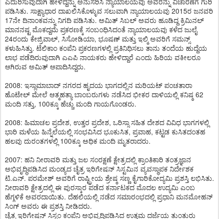
ಎದುರಿಸುವುದಾಗಿ ಹೇಳಿದ್ದನ್ನು ಅನುಸರಿಸಿ ನ್ಯಾಯಾಲಯವು ಅವರನ್ನು ವಿಚಾರಣೆಗೆ ಗುರಿ
ಪಡಿಸಿತು. ಸಾಕ್ಷ್ಯಾಧಾರ ದಾಖಲಿಸಿಕೊಳ್ಳುವ ಸಲುವಾಗಿ ನ್ಯಾಯಾಲಯವು 2015ರ ಜನವರಿ
17ನೇ ದಿನಾಂಕವನ್ನು ನಿಗದಿ ಪಡಿಸಿತು. ಅಮಿತ್ ಸಿಬಲ್ ಅವರು ಹೂಡಿದ್ದ ಕ್ರಿಮಿನಲ್
ಮಾನನಷ್ಟ ಮೊಕದ್ದಮೆ ಪ್ರಕರಣಕ್ಕೆ ಸಂಬಂಧಿಸಿದಂತೆ ನ್ಯಾಯಾಲಯವು ಕಳೆದ ಜುಲೈ
24ರಂದು ಕೇಜ್ರಿವಾಲ್, ಸಿಸೋಡಿಯಾ, ಭೂಷಣ್ ಮತ್ತು ಇಲ್ಮಿ ಅವರಿಗೆ ಸಮನ್ಸ್
ಕಳುಹಿಸಿತ್ತು. ಟೆಲಿಕಾಂ ಕಂಪೆನಿ ಪ್ರಕರಣಗಳಲ್ಲಿ ಪ್ರತಿನಿಧಿಸಲು ತಾನು ತಂದೆಯ ಹುದ್ದೆಯ
ಲಾಭ ಪಡೆದಿರುವುದಾಗಿ ಎಎಪಿ ನಾಯಕರು ಹೇಳಿದ್ದಾರೆ ಎಂದು ಹಿರಿಯ ವಕೀಲರೂ
ಆಗಿರುವ ಅಮಿತ್ ಆಪಾದಿಸಿದ್ದರು.
2008: ಇಸ್ಲಾಮಾಬಾದ್ ನಗರದ ಹೃದಯ ಭಾಗದಲ್ಲಿನ ಮರಿಯಟ್ ಪಂಚತಾರಾ
ಹೊಟೇಲ್ ಮೇಲೆ ಆತ್ಮಹತ್ಯಾ ಬಾಂಬರುಗಳು ನಡೆಸಿದ ಭೀಕರ ದಾಳಿಯಲ್ಲಿ ಕನಿಷ್ಠ 62
ಮಂದಿ ಸತ್ತು, 100ಕ್ಕೂ ಹೆಚ್ಚು ಮಂದಿ ಗಾಯಗೊಂಡರು.
2008: ಹಿಮಾಚಲ ಪ್ರದೇಶ, ಉತ್ತರ ಪ್ರದೇಶ, ಒರಿಸ್ಸಾ ಸಹಿತ ದೇಶದ ವಿವಿಧ ಭಾಗಗಳಲ್ಲಿ
ಭಾರಿ ಮಳೆಯ ಹಿನ್ನೆಲೆಯಲ್ಲಿ ಸಂಭವಿಸಿದ ಭೂಕುಸಿತ, ಪ್ರವಾಹ, ಕಟ್ಟಡ ಕುಸಿತದಂತಹ
ಹಲವು ದುರಂತಗಳಲ್ಲಿ 100ಕ್ಕೂ ಅಧಿಕ ಮಂದಿ ಮೃತರಾದರು.
2007: ಹನಿ ನೀರಾವರಿ ಮತ್ತು ಜಲ ಸಂರಕ್ಷಣೆ ಕ್ಷೇತ್ರದಲ್ಲಿ ಕ್ರಾಂತಿಕಾರಿ ತಂತ್ರಜ್ಞಾನ
ಅಭಿವೃದ್ಧಿಪಡಿಸಿದ ಮಂಡ್ಯದ ಚೈತ್ರ ಇರಿಗೇಷನ್ ಸಿಸ್ಟಮಿನ ವ್ಯವಸ್ಥಾಪಕ ನಿರ್ದೇಶಕ
ಟಿ.ಎನ್. ಪರಮೇಶ್ ಅವರಿಗೆ ರಾಷ್ಟ್ರೀಯ ಶ್ರೇಷ್ಠ ಸಣ್ಣ ಕೈಗಾರಿಕೋದ್ಯಮಿ ಪ್ರಶಸ್ತಿ ಲಭಿಸಿತು.
ನೀರಾವರಿ ಕ್ಷೇತ್ರದಲ್ಲಿ ಈ ಪುರಸ್ಕಾರ ಪಡೆದ ಕರ್ನಾಟಕದ ಮೊದಲ ಉದ್ಯಮಿ ಎಂಬ
ಹೆಗ್ಗಳಿಕೆ ಅವರದಾಯಿತು. ದೆಹಲಿಯಲ್ಲಿ ನಡೆದ ಸಮಾರಂಭದಲ್ಲಿ ಪ್ರಧಾನಿ ಮನಮೋಹನ್
ಸಿಂಗ್ ಅವರು ಈ ಪ್ರಶಸ್ತಿ ನೀಡಿದರು.
ಚೈತ್ರ ಇರಿಗೇಷನ್ ಸಿಸ್ಟಂ ಕಂಪೆನಿ ಅಭಿವೃದ್ಧಿಪಡಿಸಿದ ಉತ್ತಮ ದರ್ಜೆಯ ತುಂತುರು