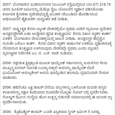
2007: ಬೆಂಗಳೂರಿನ ಇಂದಿರಾನಗರದ ಸಿಎಂಎಚ್ ರಸ್ತೆಯಲ್ಲಿರುವ (ನಂ.67) 218.76
ಚದರ ಮೀಟರ್ ಜಮೀನನ್ನು ಮೆಟ್ರೋ ರೈಲು ಯೋಜನೆಗೆ ಸ್ವಾಧೀನ ಪಡಿಸಿಕೊಂಡು
ಕರ್ನಾಟಕ ಕೈಗಾರಿಕಾ ಪ್ರದೇಶಾಭಿವೃದ್ಧಿ ಮಂಡಳಿ (ಕೆಐಎಡಿಬಿ) ಹೊರಡಿಸಿರುವ
ಅಧಿಸೂಚನೆಗೆ ಹೈಕೋರ್ಟ್ ಮಧ್ಯಂತರ ತಡೆ ನೀಡಿತು.
2007: ರಾಷ್ಟ್ರೀಕೃತ ಕೆನರಾ ಬ್ಯಾಂಕ್ ದೇಶದಲ್ಲಿಯೇ ಪ್ರಥಮ ಬಾರಿಗೆ ಗ್ರಾಮೀಣ ಪ್ರದೇಶದ
ಅನಕ್ಷರಸ್ಥರಿಗಾಗಿ ಬಹು ಉದ್ದೇಶದ ಜೈವಿಕ ತಂತ್ರಜ್ಞಾನದ `ಕೆನರಾ ವಿಕಾಸ ಸ್ಮಾರ್ಟ್ ಕಾರ್ಡ್'
ಬಳಕೆಗೆ ಬೆಂಗಳೂರಿನ ದೇವನಹಳ್ಳಿಯಲ್ಲಿ ಚಾಲನೆ ನೀಡಿತು. ಅನಕ್ಷರಸ್ಥರ ಹೆಬ್ಬೆಟ್ಟಿನ
ಗುರುತೇ ಎಟಿಎಂ ಕಾರ್ಡ್, ಕೆನರಾ ವಿಕಾಸ ಸ್ಮಾರ್ಟ್ ಕಾರ್ಡುಗಳ ಬಳಕೆಯ ದೃಢೀಕರಣಕ್ಕೆ
ನೆರವಾಗುವ ತಂತ್ರಜ್ಞಾನ ಬಳಸಿರುವುದು ದೇಶದಲ್ಲೇ ಪ್ರಥಮ ಎಂದು ಬ್ಯಾಂಕಿನ
ವ್ಯವಸ್ಥಾಪಕ ನಿರ್ದೇಶಕ ಎಂ. ಬಿ. ಎನ್. ರಾವ್ ನುಡಿದರು.
2006: ರಕ್ತರಹಿತ ಕ್ಷಿಪ್ರಕ್ರಾಂತಿ ಮೂಲಕ ಥಾಯ್ಲೆಂಡ್ ಸರ್ಕಾರವನ್ನು ಉರುಳಿಸಿದ ಸೇನಾ
ಮುಖ್ಯಸ್ಥ ಜನರಲ್ ಸೋಂಥಿ ಬೂನ್ಯಾ ರತ್ಕಾಲಿ ಅವರನ್ನು ಥಾಯ್ಲೆಂಡ್ ದೊರೆ
ಭೂಮಿಬೊಲ್ ಅದುಲ್ಯತೇಜ್ ಅವರು ಥಾಯ್ಲೆಂಡಿನ ಹಂಗಾಮಿ ಪ್ರಧಾನಿಯಾಗಿ ನೇಮಕ
ಮಾಡಿದರು.
2006: ಹದಿನೆಂಟು ಲಕ್ಷ ಡಾಲರ್ ಬೆಲೆಯ ವಜ್ರಗಳನ್ನು ಒಳಗೊಂಡ ದುಬಾರಿ ಚಿನ್ನದ
ಕಂಚುಕವನ್ನು ದಕ್ಷಿಣ ಕೊರಿಯಾದ ರೂಪದರ್ಶಿಯೊಬ್ಬಳು ಸೋಲ್ ನಲ್ಲಿ ಪ್ರದರ್ಶಿಸಿದಳು.
ಗೋಲ್ಡನ್ ಝೋನ ಸಂಸ್ಥೆಯ ಹೊಸ ಉತ್ಪನ್ನ ಬಿಡುಗಡೆ ಸಮಾರಂಭದಲ್ಲಿ ಈ ದುಬಾರಿ ಬ್ರಾ
ಪ್ರದರ್ಶಿಸಲಾಯಿತು.
2006: `ಕ್ರೊಕೊಡೈಲ್ ಹಂಟರ್' ಎಂದೇ ಖ್ಯಾತರಾದ ಸ್ಟೀವ್ ಇರ್ವಿನ್ ಗೆ ಜಗತ್ತು