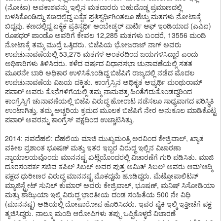
(ನೋಟಾ) ಅವಕಾಶವನ್ನು ಇಲ್ಲಿನ ಮತದಾರರು ಬಹುದೊಡ್ಡ ಪ್ರಮಾಣದಲ್ಲಿ
ಬಳಸಿಕೊಂಡಿದ್ದು ಕಣದಲ್ಲಿದ್ದ ಏಕೈಕ ಪ್ರತಿಸ್ಪರ್ಧಿಗಿಂತಲೂ ಹೆಚ್ಚು ಮತಗಳು ನೋಟಾಕ್ಕೆ
ಬಿದ್ದವು. ಕಣದಲ್ಲಿದ್ದ ಏಕೈಕ ಪ್ರತಿಸ್ಪರ್ಧಿ ಅಂಬೇಡ್ಕರ್ ಪಾರ್ಟಿ ಆಫ್ ಇಂಡಿಯಾದ (ಎಪಿಐ)
ರೂಪಧರ್ ಪಾಂಡೊ ಅವರಿಗೆ ಕೇವಲ 12,285 ಮತಗಳು ಬಂದರೆ, 13556 ಮಂದಿ
ನೋಟಾಕ್ಕೆ ತಮ್ಮ ಮುದ್ರೆ ಒತ್ತಿದರು. ಬಿಜೆಪಿಯ ಭೋಜರಾಜ್ ನಾಗ್ ಅವರು
ಉಪಚುನಾವಣೆಯಲ್ಲಿ 53,275 ಮತಗಳ ಅಂತರದಿಂದ ಜಯಗಳಿಸಿದ್ದಾರೆ ಎಂದು
ಅಧಿಕಾರಿಗಳು ತಿಳಿಸಿದರು. ಕಳೆದ ವರ್ಷದ ವಿಧಾನಸಭಾ ಚುನಾವಣೆಯಲ್ಲಿ ಸತತ
ಮೂರನೇ ಬಾರಿ ಅಧಿಕಾರ ಉಳಿಸಿಕೊಂಡಿದ್ದ ಬಿಜೆಪಿಗೆ ರಾಜ್ಯದಲ್ಲಿ ನಡೆದ ಮೊದಲ
ಉಪಚುನಾವಣೆಯ ವಿಜಯ ದಕ್ಕಿತು. ಕಾಂಗ್ರೆಸ್ಸಿನ ಅಧಿಕೃತ ಅಭ್ಯರ್ಥಿ ಮಂಥುರಾಮ್​
ಪವಾರ್ ಅವರು ಕೊನೆಗಳಿಗೆಯಲ್ಲಿ ತಮ್ಮ ನಾಮಪತ್ರ ಹಿಂತೆಗೆದುಕೊಂಡದ್ದರಿಂದ
ಕಾಂಗ್ರೆಸ್ಸಿಗೆ ಚುನಾವಣೆಯಲ್ಲಿ ಬಿಜೆಪಿ ವಿರುದ್ಧ ಹೋರಾಟ ನಡೆಸಲೂ ಸಾಧ್ಯವಾಗದ ಪರಿಸ್ಥಿತಿ
ಉಂಟಾಗಿತ್ತು. ತಮ್ಮ ಅಚ್ಚರಿಯ ಕ್ರಮದ ಮೂಲಕ ಬಿಜೆಪಿಗೆ ನೇರ ಅನುಕೂಲ ಮಾಡಿಕೊಟ್ಟ
ಪವಾರ್ ಅವರನ್ನು ಕಾಂಗ್ರೆಸ್ ಪಕ್ಷದಿಂದ ಉಚ್ಚಾಟಿಸಿತ್ತು.
2014: ನವದೆಹಲಿ: ದೆಹಲಿಯ ಮಾಜಿ ಮುಖ್ಯಮಂತ್ರಿ ಅರವಿಂದ ಕೇಜ್ರಿವಾಲ್, ಖ್ಯಾತ
ವಕೀಲ ಪ್ರಶಾಂತ ಭೂಷಣ್ ಮತ್ತು ಇತರ ಇಬ್ಬರ ವಿರುದ್ಧ ಇಲ್ಲಿನ ವಿಚಾರಣಾ
ನ್ಯಾಯಾಲಯವೊಂದು ಮಾನನಷ್ಟ ಖಟ್ಲೆಯೊಂದರಲ್ಲಿ ವಿಚಾರಣೆಗೆ ಗುರಿ ಪಡಿಸಿತು. ಮಾಜಿ
ದೂರಸಂಪರ್ಕ ಸಚಿವ ಕಪಿಲ್ ಸಿಬಲ್ ಅವರ ಪುತ್ರ ಅಮಿತ್ ಸಿಬಲ್ ಅವರು ಆಮ್​ಆದ್ಮಿ
ಪಕ್ಷದ ಧುರೀಣರ ವಿರುದ್ಧ ಮಾನನಷ್ಟ ಮೊಕದ್ದಮೆ ಹೂಡಿದ್ದರು. ಮೆಟ್ರೋಪಾಲಿಟನ್
ಮ್ಯಾಜಿಸ್ಟ್ರೇಟ್ ಸುನಿಲ್ ಕುಮಾರ್ ಅವರು ಕೇಜ್ರಿವಾಲ್, ಭೂಷಣ್, ಮನಿಷ್ ಸಿಸೋಡಿಯಾ
ಮತ್ತು ಶಾಝಿಯಾ ಇಲ್ಮಿ ವಿರುದ್ಧ ಭಾರತೀಯ ದಂಡ ಸಂಹಿತೆಯ 500 ನೇ ವಿಧಿ
(ಮಾನನಷ್ಟ) ಅಡಿಯಲ್ಲಿ ದೋಷಾರೋಪ ಹೊರಿಸಿದರು. ಇವರ ಪೈಕಿ ಇಲ್ಮಿ ಇತ್ತೀಚೆಗೆ ಪಕ್ಷ
ತ್ಯಜಿಸಿದ್ದರು. ನಾಲ್ಕೂ ಮಂದಿ ಆರೋಪಿಗಳು ತಪ್ಪು ಒಪ್ಪಿಕೊಳ್ಳದೆ ವಿಚಾರಣೆ