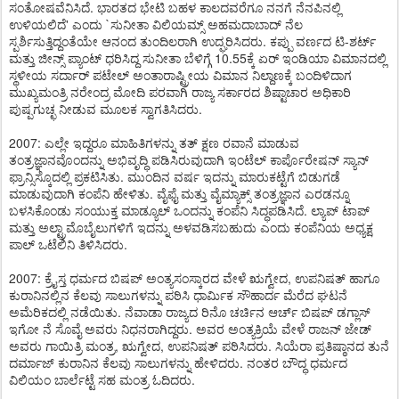
ಸಂತೋಷವೆನಿಸಿದೆ. ಭಾರತದ ಭೇಟಿ ಬಹಳ ಕಾಲದವರೆಗೂ ನನಗೆ ನೆನಪಿನಲ್ಲಿ
ಉಳಿಯಲಿದೆ' ಎಂದು `ಸುನೀತಾ ವಿಲಿಯಮ್ಸ್ ಅಹಮದಾಬಾದ್ ನೆಲ
ಸ್ಪರ್ಶಿಸುತ್ತಿದ್ದಂತೆಯೇ ಆನಂದ ತುಂದಿಲರಾಗಿ ಉದ್ಘರಿಸಿದರು. ಕಪ್ಪು ವರ್ಣದ ಟಿ-ಶರ್ಟ್
ಮತ್ತು ಜೀನ್ಸ್ ಪ್ಯಾಂಟ್ ಧರಿಸಿದ್ದ ಸುನೀತಾ ಬೆಳಿಗ್ಗೆ 10.55ಕ್ಕೆ ಏರ್ ಇಂಡಿಯಾ ವಿಮಾನದಲ್ಲಿ
ಸ್ಥಳೀಯ ಸರ್ದಾರ್ ಪಟೇಲ್ ಅಂತಾರಾಷ್ಟ್ರೀಯ ವಿಮಾನ ನಿಲ್ದಾಣಕ್ಕೆ ಬಂದಿಳಿದಾಗ
ಮುಖ್ಯಮಂತ್ರಿ ನರೇಂದ್ರ ಮೋದಿ ಪರವಾಗಿ ರಾಜ್ಯ ಸರ್ಕಾರದ ಶಿಷ್ಟಾಚಾರ ಅಧಿಕಾರಿ
ಪುಷ್ಪಗುಚ್ಛ ನೀಡುವ ಮೂಲಕ ಸ್ವಾಗತಿಸಿದರು.
2007: ಎಲ್ಲೇ ಇದ್ದರೂ ಮಾಹಿತಿಗಳನ್ನು ತತ್ ಕ್ಷಣ ರವಾನೆ ಮಾಡುವ
ತಂತ್ರಜ್ಞಾನವೊಂದನ್ನು ಅಭಿವೃದ್ಧಿ ಪಡಿಸಿರುವುದಾಗಿ ಇಂಟೆಲ್ ಕಾರ್ಪೊರೇಷನ್ ಸ್ಯಾನ್
ಫ್ರಾನ್ಸಿಸ್ಕೊದಲ್ಲಿ ಪ್ರಕಟಿಸಿತು. ಮುಂದಿನ ವರ್ಷ ಇದನ್ನು ಮಾರುಕಟ್ಟೆಗೆ ಬಿಡುಗಡೆ
ಮಾಡುವುದಾಗಿ ಕಂಪೆನಿ ಹೇಳಿತು. ವೈಫೈ ಮತ್ತು ವೈಮ್ಯಾಕ್ಸ್ ತಂತ್ರಜ್ಞಾನ ಎರಡನ್ನೂ
ಬಳಸಿಕೊಂಡು ಸಂಯುಕ್ತ ಮಾಡ್ಯೂಲ್ ಒಂದನ್ನು ಕಂಪೆನಿ ಸಿದ್ಧಪಡಿಸಿದೆ. ಲ್ಯಾಪ್ ಟಾಪ್
ಮತ್ತು ಅಲ್ಟ್ರಾಮೊಬೈಲುಗಳಿಗೆ ಇದನ್ನು ಅಳವಡಿಸಬಹುದು ಎಂದು ಕಂಪೆನಿಯ ಅಧ್ಯಕ್ಷ
ಪಾಲ್ ಒಟೆಲಿನಿ ತಿಳಿಸಿದರು.
2007: ಕ್ರೈಸ್ತ ಧರ್ಮದ ಬಿಷಪ್ ಅಂತ್ಯಸಂಸ್ಕಾರದ ವೇಳೆ ಋಗ್ವೇದ, ಉಪನಿಷತ್ ಹಾಗೂ
ಕುರಾನಿನಲ್ಲಿನ ಕೆಲವು ಸಾಲುಗಳನ್ನು ಪಠಿಸಿ ಧಾರ್ಮಿಕ ಸೌಹಾರ್ದ ಮೆರೆದ ಘಟನೆ
ಅಮೆರಿಕದಲ್ಲಿ ನಡೆಯಿತು. ನೆವಾಡಾ ರಾಜ್ಯದ ರಿನೊ ಚರ್ಚಿನ ಆರ್ಚ್ ಬಿಷಪ್ ಡಗ್ಲಾಸ್
ಇಗೋ ನೆ ಸೊವೈ ಅವರು ನಿಧನರಾಗಿದ್ದರು. ಅವರ ಅಂತ್ಯಕ್ರಿಯೆ ವೇಳೆ ರಾಜನ್ ಜೇಡ್
ಅವರು ಗಾಯಿತ್ರಿ ಮಂತ್ರ, ಋಗ್ವೇದ, ಉಪನಿಷತ್ ಪಠಿಸಿದರು. ಸಿಯೆರಾ ಪ್ರತಿಷ್ಠಾನದ ತುನೆ
ದರ್ಮಾಜ್ ಕುರಾನಿನ ಕೆಲವು ಸಾಲುಗಳನ್ನು ಹೇಳಿದರು. ನಂತರ ಬೌದ್ಧ ಧರ್ಮದ
ವಿಲಿಯಂ ಬಾರ್ಲೆಟ್ಟೆ ಸಹ ಮಂತ್ರ ಓದಿದರು.