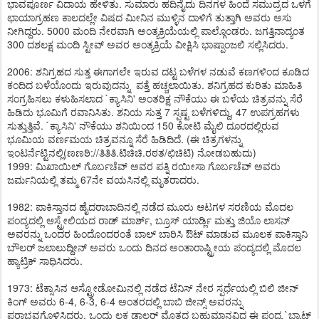
ಭಾವಪೂರ್ಣ ವಿದಾಯ ಹೇಳಿತು. ಸುಮಾರು ಹದಿನೈದು ದಿನಗಳ ಹಿಂದೆ ಸಮುದ್ರದ ಒಳಗೆ
ಛಾಯಾಗ್ರಹಣ ಕಾಲದಲ್ಲೇ ವಿಷದ ಮೀನಿನ ಮುಳ್ಳಿನ ದಾಳಿಗೆ ತುತ್ತಾಗಿ ಅವರು ಅಸು
ನೀಗಿದ್ದರು. 5000 ಮಂದಿ ನೇರವಾಗಿ ಅಂತ್ಯಕ್ರಿಯೆಯಲ್ಲಿ ಪಾಲ್ಗೊಂಡರು. ಜಗತ್ತಿನಾದ್ಯಂತ
300 ದಶಲಕ್ಷ ಮಂದಿ ಸ್ಟೀವ್ ಅವರ ಅಂತ್ಯಕ್ರಿಯೆ ವೀಕ್ಷಿಸಿ ಭಾಷ್ಪಾಂಜಲಿ ಸಲ್ಲಿಸಿದರು.
2006: ಶನಿಗ್ರಹದ ಸುತ್ತ ಈಗಾಗಲೇ ಇರುವ ದಟ್ಟ ಬಳೆಗಳ ನಡುವೆ ಕಣಗಳಿಂದ ಕೂಡಿದ
ಕಂದಿದ ಬಳೆಯೊಂದು ಇರುವುದನ್ನು ಪತ್ತೆ ಹಚ್ಚಲಾಯಿತು. ಶನಿಗ್ರಹದ ಕುರಿತು ಮಾಹಿತಿ
ಸಂಗ್ರಹಿಸಲು ಕಳುಹಿಸಲಾದ `ಕ್ಯಾಸಿನಿ' ಅಂತರಿಕ್ಷ ನೌಕೆಯು ಈ ಬಳೆಯ ಚಿತ್ರವನ್ನು ಸೆರೆ
ಹಿಡಿದು ಭೂಮಿಗೆ ರವಾನಿಸಿತು. ಶನಿಯ ಸುತ್ತ 7 ಸ್ಪಷ್ಟ ಬಳೆಗಳಿದ್ದು, 47 ಉಪಗ್ರಹಗಳು
ಸುತ್ತುತ್ತಿವೆ. `ಕ್ಯಾಸಿನಿ' ನೌಕೆಯು ಶನಿಯಿಂದ 150 ಕೋಟಿ ಮೈಲಿ ದೂರದಲ್ಲಿರುವ
ಭೂಮಿಯ ವರ್ಣಮಯ ಚಿತ್ರವನ್ನೂ ಸೆರೆ ಹಿಡಿದಿದೆ. (ಈ ಚಿತ್ರಗಳನ್ನು
ಇಂಟರ್ನೆಟ್ಟಿನಲ್ಲಿ(ಣಣಠಿ://ತಿತಿತಿ.ಟಿಚಿಚಿ.ರಠತ/ಛಿಚಿಟಿ) ನೋಡಬಹುದು)
1999: ಮಿಖಾಯಿಲ್ ಗೊರ್ಬಚೆವ್ ಅವರ ಪತ್ನಿ ರಯೀಸಾ ಗೊರ್ಬಚೆವ್ ಅವರು
ಜರ್ಮನಿಯಲ್ಲಿ ತಮ್ಮ 67ನೇ ವಯಸಿನಲ್ಲಿ ಮೃತರಾದರು.
1982: ಪಾಕಿಸ್ತಾನದ ಹೈದರಾಬಾದಿನಲ್ಲಿ ನಡೆದ ಮೂರು ಆಟಗಳ ಸರಣಿಯ ಮೊದಲ
ಪಂದ್ಯದಲ್ಲಿ ಆಸ್ಟ್ರೇಲಿಯದ ರಾಡ್ ಮಾರ್ಶ್, ಬ್ರೂಸ್ ಯಾರ್ಡ್ಲಿ ಮತ್ತು ಜಿಯೊ ಲಾಸನ್
ಅವರನ್ನು ಒಂದರ ಹಿಂದೊಂದರಂತೆ ಬಾಲ್ ಬಾರಿಸಿ ಔಟ್ ಮಾಡುವ ಮೂಲಕ ಪಾಕಿಸ್ತಾನಿ
ಬೌಲರ್ ಜಲಾಲುದ್ದೀನ್ ಅವರು ಒಂದು ದಿನದ ಅಂತಾರಾಷ್ಟ್ರೀಯ ಪಂದ್ಯದಲ್ಲಿ ಮೊದಲ
ಹ್ಯಾಟ್ರಿಕ್ ಸಾಧಿಸಿದರು.
1973: ಟೆಕ್ಸಾಸಿನ ಆಸ್ಟ್ರೋಡೋಮಿನಲ್ಲಿ ನಡೆದ ಟೆನಿಸ್ ನೇರ ಸ್ಪರ್ಧೆಯಲ್ಲಿ ಬಿಲಿ ಜೀನ್
ಕಿಂಗ್ ಅವರು 6-4, 6-3, 6-4 ಅಂತರದಲ್ಲಿ ಬಾಬಿ ಜೀನ್ಸ್ ಅವರನ್ನು
ಪರಾಭವಗೊಳಿಸಿದರು. ಒಂದು ಲಕ್ಷ ಡಾಲರ್ ಮೊತ್ತದ ಬಹುಮಾನವಿದ್ದ ಈ ಪಂದ್ಯ `ಬ್ಯಾಟ್ಲ್