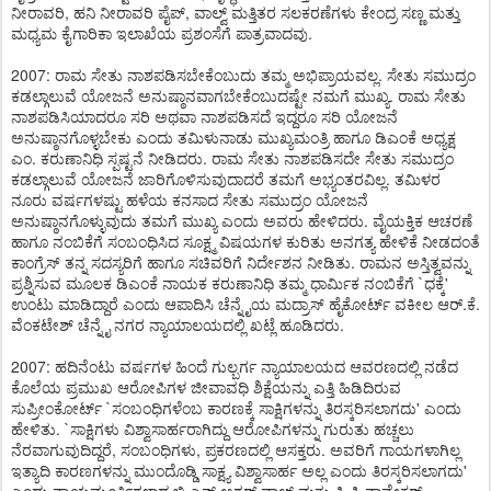
ನೀರಾವರಿ, ಹನಿ ನೀರಾವರಿ ಪೈಪ್, ವಾಲ್ವ್ ಮತ್ತಿತರ ಸಲಕರಣೆಗಳು ಕೇಂದ್ರ ಸಣ್ಣ ಮತ್ತು
ಮಧ್ಯಮ ಕೈಗಾರಿಕಾ ಇಲಾಖೆಯ ಪ್ರಶಂಸೆಗೆ ಪಾತ್ರವಾದವು.
2007: ರಾಮ ಸೇತು ನಾಶಪಡಿಸಬೇಕೆಂಬುದು ತಮ್ಮ ಅಭಿಪ್ರಾಯವಲ್ಲ. ಸೇತು ಸಮುದ್ರಂ
ಕಡಲ್ಗಾಲುವೆ ಯೋಜನೆ ಅನುಷ್ಠಾನವಾಗಬೇಕೆಂಬುದಷ್ಟೇ ನಮಗೆ ಮುಖ್ಯ. ರಾಮ ಸೇತು
ನಾಶಪಡಿಸಿಯಾದರೂ ಸರಿ ಅಥವಾ ನಾಶಪಡಿಸದೆ ಇದ್ದರೂ ಸರಿ ಯೋಜನೆ
ಅನುಷ್ಠಾನಗೊಳ್ಳಬೇಕು ಎಂದು ತಮಿಳುನಾಡು ಮುಖ್ಯಮಂತ್ರಿ ಹಾಗೂ ಡಿಎಂಕೆ ಅಧ್ಯಕ್ಷ
ಎಂ. ಕರುಣಾನಿಧಿ ಸ್ಪಷ್ಟನೆ ನೀಡಿದರು. ರಾಮ ಸೇತು ನಾಶಪಡಿಸದೇ ಸೇತು ಸಮುದ್ರಂ
ಕಡಲ್ಗಾಲುವೆ ಯೋಜನೆ ಜಾರಿಗೊಳಿಸುವುದಾದರೆ ತಮಗೆ ಅಭ್ಯಂತರವಿಲ್ಲ. ತಮಿಳರ
ನೂರು ವರ್ಷಗಳಷ್ಟು ಹಳೆಯ ಕನಸಾದ ಸೇತು ಸಮುದ್ರಂ ಯೋಜನೆ
ಅನುಷ್ಠಾನಗೊಳ್ಳುವುದು ತಮಗೆ ಮುಖ್ಯ ಎಂದು ಅವರು ಹೇಳಿದರು. ವೈಯಕ್ತಿಕ ಆಚರಣೆ
ಹಾಗೂ ನಂಬಿಕೆಗೆ ಸಂಬಂಧಿಸಿದ ಸೂಕ್ಷ್ಮ ವಿಷಯಗಳ ಕುರಿತು ಅನಗತ್ಯ ಹೇಳಿಕೆ ನೀಡದಂತೆ
ಕಾಂಗ್ರೆಸ್ ತನ್ನ ಸದಸ್ಯರಿಗೆ ಹಾಗೂ ಸಚಿವರಿಗೆ ನಿರ್ದೇಶನ ನೀಡಿತು. ರಾಮನ ಅಸ್ತಿತ್ವವನ್ನು
ಪ್ರಶ್ನಿಸುವ ಮೂಲಕ ಡಿಎಂಕೆ ನಾಯಕ ಕರುಣಾನಿಧಿ ತಮ್ಮ ಧಾರ್ಮಿಕ ನಂಬಿಕೆಗೆ `ಧಕ್ಕೆ'
ಉಂಟು ಮಾಡಿದ್ದಾರೆ ಎಂದು ಆಪಾದಿಸಿ ಚೆನ್ನೈಯ ಮದ್ರಾಸ್ ಹೈಕೋರ್ಟ್ ವಕೀಲ ಆರ್.ಕೆ.
ವೆಂಕಟೇಶ್ ಚೆನ್ನೈ ನಗರ ನ್ಯಾಯಾಲಯದಲ್ಲಿ ಖಟ್ಲೆ ಹೂಡಿದರು.
2007: ಹದಿನೆಂಟು ವರ್ಷಗಳ ಹಿಂದೆ ಗುಲ್ಬರ್ಗ ನ್ಯಾಯಾಲಯದ ಆವರಣದಲ್ಲಿ ನಡೆದ
ಕೊಲೆಯ ಪ್ರಮುಖ ಆರೋಪಿಗಳ ಜೀವಾವಧಿ ಶಿಕ್ಷೆಯನ್ನು ಎತ್ತಿ ಹಿಡಿದಿರುವ
ಸುಪ್ರೀಂಕೋರ್ಟ್ `ಸಂಬಂಧಿಗಳೆಂಬ ಕಾರಣಕ್ಕೆ ಸಾಕ್ಷಿಗಳನ್ನು ತಿರಸ್ಕರಿಸಲಾಗದು' ಎಂದು
ಹೇಳಿತು. `ಸಾಕ್ಷಿಗಳು ವಿಶ್ವಾಸಾರ್ಹರಾಗಿದ್ದು ಆರೋಪಿಗಳನ್ನು ಗುರುತು ಹಚ್ಚಲು
ನೆರವಾಗುವುದಿದ್ದರೆ, ಸಂಬಂಧಿಗಳು, ಪ್ರಕರಣದಲ್ಲಿ ಆಸಕ್ತರು. ಅವರಿಗೆ ಗಾಯಗಳಾಗಿಲ್ಲ
ಇತ್ಯಾದಿ ಕಾರಣಗಳನ್ನು ಮುಂದೊಡ್ಡಿ ಸಾಕ್ಷ್ಯ ವಿಶ್ವಾಸಾರ್ಹ ಅಲ್ಲ ಎಂದು ತಿರಸ್ಕರಿಸಲಾಗದು'