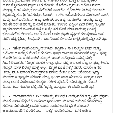
ಎಂದು ನ್ಯಾಯಮೂರ್ತಿಗಳಾದ ಬಿ.ಎನ್.ಅಗರ್ ವಾಲ್ ಮತ್ತು ಪಿ.ಪಿ.ನಾವ್ಲೇಕರ್
ಅವರನ್ನೊಳಗೊಂಡ ನ್ಯಾಯಪೀಠ ಹೇಳಿತು. ಕೊಲೆಯ ಪ್ರಮುಖ ಆರೋಪಿಗಳಾದ
ಮಲ್ಲಣ್ಣ, ಲಲಸೆ ಮತ್ತು ಭೀಮನಗೌಡರಿಗೆ ಕರ್ನಾಟಕ ಹೈಕೋರ್ಟ್ ನೀಡಿದ್ದ ಜೀವಾವಧಿ
ಶಿಕ್ಷೆಯನ್ನು ಸಮರ್ಥಿಸಿದ ಸುಪ್ರೀಂಕೋರ್ಟ್, ಉಳಿದ ಆರೋಪಿಗಳಾದ ಮೆಹಬಾಬ್ ಸಾಬ್,
ಬುದ್ದೇಸಾಬ್,ಖಾಸಿಮಸಾ, ಅಪ್ಪಾಸಾಹೇಬ್, ಶರಣಪ್ಪ, ಬಾಪುಗೌಡ, ಚಂದಪ್ಪ ಮತ್ತು
ರಾಜಶೇಖರ್ ಅವರನ್ನು ಖುಲಾಸೆ ಮಾಡಿತು. 1989ರ ಏಪ್ರಿಲ್ 22ರ ಬೆಳಿಗ್ಗೆ ಗುಲ್ಬರ್ಗ
ನ್ಯಾಯಾಲಯದ ಮುಂದಿನ ಕಟ್ಟೆ ಬಳಿ ಸ್ನೆಹಿತರ ಜೊತೆ ಮಾತನಾಡುತ್ತಾ ನಿಂತಿದ್ದ
ಭೀಮನಗೌಡ ದೇಸಾಯಿ ಅವರ ಮೇಲೆ ಆಯುಧಧಾರಿ ವ್ಯಕ್ತಿಗಳ ಗುಂಪೊಂದು ದಾಳಿ
ನಡೆಸಿ ಹತ್ಯೆಗೈದಿತ್ತು. ತೀವ್ರವಾಗಿ ಗಾಯಗೊಂಡ ದೇಸಾಯಿ ಆಸ್ಪತ್ರೆಯಲ್ಲಿ ಮೃತರಾಗಿದ್ದರು.
2007: ಗಣೇಶ ಪ್ರತಿಮೆಯನ್ನು ಪೂಜಿಸಿದ `ತಪ್ಪಿಗಾಗಿ' ನಟ ಸಲ್ಮಾನ್ ಖಾನ್ ಮತ್ತು
ಕುಟುಂಬದ ಸದಸ್ಯರ ಮೇಲೆ ಬರೇಲಿಯ ಇಸ್ಲಾಂ ಧಾರ್ಮಿಕ ಮುಖಂಡರೊಬ್ಬರು `ಫತ್ವಾ'
ಹೊರಡಿಸಿದರು. ಇದರೊಂದಿಗೆ ಸಲ್ಮಾನ್ ಖಾನ್ ಮತ್ತೊಂದು ಸಮಸ್ಯೆಯಲ್ಲಿ
ಸಿಲುಕಿಕೊಂಡರು. `ವಿಗ್ರಹ ಪೂಜೆಗೆ ಇಸ್ಲಾಂ ಧರ್ಮದಲ್ಲಿ ಅವಕಾಶ ಇಲ್ಲ. ಈ ಫತ್ವಾ ಕೇವಲ
ಸಲ್ಮಾನ್ ಖಾನ್ ವಿರುದ್ಧ ಮಾತ್ರ ಅಲ್ಲ, ವಿಗ್ರಹ ಪೂಜೆ ಸಲ್ಲಿಸಿದವರು ಯಾರೇ ಆಗಲಿ
`ಕಲ್ಮಾ' ಪಠಿಸಿ ಇಸ್ಲಾಂಗೆ ಮರುಪ್ರವೇಶ ಪಡೆಯಬೇಕು' ಎಂದು ಬರೇಲಿಯ ಇಫ್ತಾ
ಮಂಜರ್ ಇ ಇಸ್ಲಾಮ್ ಪರವಾಗಿ ಮುಫ್ತಿ ಫಕೀರ್ ಖಾದ್ರಿ ಹೇಳಿದರು. ಸಲ್ಮಾನ್ ಖಾನ್
ಮತ್ತು ಅವರ ಕುಟುಂಬದ ಸದಸ್ಯರು ಗಣೇಶ ಪ್ರತಿಮೆಗೆ ನಮಿಸಿದ್ದಲ್ಲದೇ ಗಣಪತಿ
ವಿಸರ್ಜನೆಯ ಸಂದರ್ಭದಲ್ಲಿ ನರ್ತಿಸಿದ್ದನ್ನು ಮಾಧ್ಯಮಗಳು ವರದಿ ಮಾಡಿದ್ದವು.
2007: ಬಾಹ್ಯಾಕಾಶದಲ್ಲಿ 195 ದಿನಗಳಷ್ಟು ಸುದೀರ್ಘ ಅವಧಿವರೆಗೆ ಇದ್ದ ವಿಶ್ವದ ಪ್ರಥಮ
ಮಹಿಳೆ ಎಂಬ ಹೆಗ್ಗಳಿಕೆಗೆ ಪಾತ್ರರಾದ ಭಾರತೀಯ ಮೂಲದ ಅಮೆರಿಕ ಗಗನಯಾತ್ರಿ
ಸುನೀತಾ ವಿಲಿಯಮ್ಸ್ ಅವರು ಒಂದು ವಾರದ ಭಾರತ ಭೇಟಿ ಸಲುವಾಗಿ
ಅಹಮದಾಬಾದಿಗೆ ಬಂದಿಳಿದರು. `ಇಲ್ಲಿಗೆ ಬಂದಿಳಿಯಲು ನನಗೆ ಅತೀವ