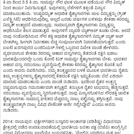
ಕಿ.ವಾ ದಿಂದ 3.5 ಕಿ.ವಾ. ಸಾಮರ್ಥ್ಯ ಸೌರ ಫಲಕ ಮೂಲಕ ಪಡೆಯುವ ಸೌರ ವಿದ್ಯುತ್​
ನಿಂದ ಕಾರ್ಯ ನಿರ್ವಹಿಸುತ್ತವೆ. ಇವುಗಳನ್ನು ಬೆಳೆಗಳಿಗೆ ತಕ್ಕಂತೆ ವಿನ್ಯಾಸ
ಮಾಡಲೂಬಹುದು. 'ಉಷ್ಣವಿದ್ಯುತ್ ಆಧಾರಿತ ಶೈತ್ಯಾಗಾರಗಳು ಜಾಲ ವಿದ್ಯುತ್ತನ್ನು (ಗ್ರಿಡ್
ಎಲೆಕ್ಟ್ರಿಸಿಟಿ) ಆಧರಿಸಿರುವುದಿಲ್ಲ. ಅಲ್ಲದೆ ಎರಡು ವರ್ಷಗಳ ಬಳಿಕವೂ ಶೇಕಡಾ 40ರಷ್ಟು
ವಿದ್ಯುತ್ ಉತ್ಪಾದನೆ ಮಾಡಬಲ್ಲವು. ಸಾಮಾನ್ಯವಾಗಿ ಶೈತ್ಯಾಗಾರಗಳು ವಿದ್ಯುತ್ತನ್ನು
ಆಧರಿಸಿಯೇ ಕೆಲಸ ಮಾಡುತ್ತವೆ. ಅವುಗಳಿಗೆ ಬ್ಯಾಟರಿ ಬ್ಯಾಕ್​ಅಪ್ ಕೂಡಾ ಬೇಕು. ಆದರೆ
ನಾವು ಸಂಶೋಧಿಸಿರುವ ಸೌರ ಶಕ್ತಿ ಆಧಾರಿತ ಶೈತ್ಯಾಗಾರಗಳಿಗೆ ವಿದ್ಯುತ್ ಬ್ಯಾಕ್ ಅಪ್
ಬೇಕಾಗಿಲ್ಲ. ಹೀಗಾಗಿ ನಿರ್ವಹಣಾ ವೆಚ್ಚ ಸಂಪೂರ್ಣವಾಗಿ ನಿವಾರಣೆಯಾಗುತ್ತದೆ' ಎಂದು
ಐಐಟಿ ಖರಗಪುರದ ಎಂಜಿನಿಯರ್ ಗಳಲ್ಲಿ ಒಬ್ಬರಾದ ವಿವೇಕ ಪಾಂಡೆ ಹೇಳಿದರು.
ವ್ಯರ್ಥವಾಗುವ ಶೇಕಡಾ 30ರಷ್ಟು ಆಹಾರ ವಸ್ತುಗಳನ್ನು ಕೆಡದಂತೆ ರಕ್ಷಿಸಿ ಇಡಲು
ಭಾರತವೊಂದರಲ್ಲೇ ಒಂದು ಕೋಟಿ ಟನ್ ಸಾಮರ್ಥ್ಯ ಶೈತ್ಯಾಗಾರಗಳು ಬೇಕು. ಭಾರತದ
ಆಹಾರ ವಸ್ತು ಸರಬರಾಜು ವ್ಯವಸ್ಥೆಯಲ್ಲಿ ಶೇಕಡಾ 60ರಷ್ಟು ಶೈತ್ಯಾಗಾರ ಕೊರತೆ ಇದೆ
ಎಂದು ಅವರು ವಿವರಿಸಿದರು. ನಮ್ಮ ತಂತ್ರಜ್ಞಾನದ ಬಳಕೆ ಮೂಲಕ ಭಾರತೀಯ ರೈತರು
ತಮ್ಮ ಉತ್ಪನ್ನಗಳನ್ನು ಶೈತ್ಯಾಗಾರದಲ್ಲಿ ಕೆಡದಂತೆ ರಕ್ಷಿಸಿ ಇಟ್ಟುಕೊಂಡು ಬೆಲೆ ಏರಿದಾಗ
ಮಾರಾಟ ಮಾಡಬಹುದು ಎಂದು ಪಾಂಡೆ ನುಡಿದರು. ಇದರಿಂದ ರೈತರ ಉತ್ಪನ್ನ
ನಷ್ಟವಾಗುವುದು ಗಮನಾರ್ಹವಾಗಿ ತಗ್ಗುತ್ತದೆ. ತನ್ಮೂಲಕ ರೈತರ ಲಾಭವನ್ನು ಹೆಚ್ಚಿಸುತ್ತದೆ.
ಸರಬರಾಜು ವ್ಯವಸ್ಥೆಯನ್ನು ಸ್ಥಿರಗೊಳಿಸುತ್ತದೆ. ನಾವು ವಿನ್ಯಾಸಗೊಳಿಸಿದ ಸೌರಶಕ್ತಿ ಚಾಲಿತ
ಶೈತ್ಯಾಗಾರಗಳು ಸಾಮಾನ್ಯ ಘಟಕದ ವೆಚ್ಚವನ್ನು ನಾಲ್ಕು ಪಟ್ಟಿನಷ್ಟು ತಗ್ಗಿಸುತ್ತವೆ. ನಾವು
ತಂತ್ರಜ್ಞಾನಕ್ಕಾಗಿ ನಾಲ್ಕು ವಿವಿಧ ಪೇಟೆಂಟ್ ಅರ್ಜಿ ಸಲ್ಲಿಸಿದ್ದೇವೆ' ಎಂದೂ ಅವರು
ನುಡಿದರು.
2014: ರಾಯಪುರ: ಛತ್ತೀಸ್​ಗಢದ ಬಸ್ತಾರದ ಅಂತಾಗಢ (ಪರಿಶಿಷ್ಟ) ವಿಧಾನಸಭಾ
ಕ್ಷೇತ್ರದಲ್ಲಿ ನಡೆದ ಉಪಚುನಾವಣೆಯಲ್ಲಿ ಭಾರತೀಯ ಜನತಾ ಪಕ್ಷ (ಬಿಜೆಪಿ) ಕಾಂಗ್ರೆಸ್ಸಿನ
ಯಾವ ವಿರೋಧವೂ ಇಲ್ಲದೆಯೇ ಜಯಗಳಿಸಿತು. 'ಮೇಲಿನ ಯಾರಿಗೂ ಮತ ಇಲ್ಲ'