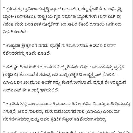
*
ಕೃಷಿ
ಮತ್ತು
ಗ್ರಾಮೀಣಾಭಿವೃದ್ಧಿ
ಬ್ಯಾಂಕ್
(
ನಬಾರ್ಡ್
),
ಸಣ್ಣ
ಕೈಗಾರಿಕೆಗಳ
ಅಭಿವೃದ್ಧಿ
ಬ್ಯಾಂಕ್
(
ಎಸ್
ಐಡಿಬಿ
),
ರಾಷ್ಟ್ರೀಯ
ಗೃಹ
ನಿರ್ಮಾಣ
ಬ್ಯಾಂಕುಗಳಿಗೆ
(
ಎನ್
ಎಚ್
ಬಿ
)
ವಿಶೇಷ
ಮರು
ಬಂಡವಾಳ
ಪೂರೈಕೆಗಾಗಿ
೫೦
ಸಾವಿರ
ಕೋಟಿ
ರೂಪಾಯಿ
ಒದಗಿಸಲು
ನಿರ್ಧರಿಸಲಾಗಿದೆ
.
*
ಉತ್ಪಾದಕ
ಕ್ಷೇತ್ರಗಳಿಗೆ
ನಗದು
ಪೂರೈಕೆ
ಸುಗಮಗೊಳಿಸಲು
ಆರ್
ಬಿಐ
ರಿವರ್ಸ್
ರೆಪೊದರವನ್ನು
ಕಡಿಮೆ
ಮಾಡಿದೆ
.
*
ತತ್
ಕ್ಷಣದಿಂದ
ಜಾರಿಗೆ
ಬರುವಂತೆ
ಫಿಕ್ಸ್ಡ್
ರಿವರ್ಸ್
ರೆಪೊ
ಅನುಪಾತವನ್ನು
ದ್ರವ್ಯತೆ
(
ಲಿಕ್ವಿಡಿಟಿ
)
ಹೊಂದಾಣಿಕೆ
ಸವಲತ್ತಿ
ಅಡಿಯಲ್ಲಿ
(
ಲಿಕ್ವಿಡಿಟಿ
ಅಡ್ಜಸ್ಟ್ಮೆಂಟ್
ಫೆಸಿಲಿಟಿ
-
ಎಸ್
ಎಎಫ್
)
೨೫
ಮೂಲ
ಅಂಶಗಳಷ್ಟು
ಕಡಿತಗೊಳಿಸಲಾಗಿದೆ
.
ಪ್ರಸ್ತುತ
ಶೇ
೪ರಷ್ಟಿರುವ
ಎಲ್
ಎಎಫ್
ಶೇ
೩
.
೨೭ಕ್ಕೆ
ಇಳಿಯಲಿದೆ
.
*
೯೦
ದಿನಗಳಲ್ಲಿ
ಸಾಲ
ಮರುಪಾವತಿ
ಮಾಡದವರಿಗೆ
ಆರ್
ಬಿಐ
ವಿನಾಯ್ತಿಯಡಿ
ರಿಯಾಯ್ತಿ
ಸಿಗುತ್ತದೆ
.
ಅವರ
ಸಾಲವನ್ನು
ಮರುಪಾವತಿಯಾಗದ
ಸಾಲ
(
ಎನ್
ಪಿಎ
)
ಎಂಬುದಾಗಿ
ಪರಿಗಣಿಸುವುದಿಲ್ಲ
ಮತ್ತು
ಅವರ
ಕ್ರೆಡಿಟ್
ಸ್ಕೋರ್
ಕಡಿಮೆಯಾಗುವುದಿಲ್ಲ
.
*
ಮಾರ್ಚ್
೨೭ರ
ನಂತರ
ವಿಶ್ವ
ಆರ್ಥಿಕತೆ
ಹಾಳಾಗಿದೆ
.
ಈ
ಸಂಕಷ್ಟ
ಸಂದರ್ಭದಲ್ಲಿ
ಕೆಲಸವೇ