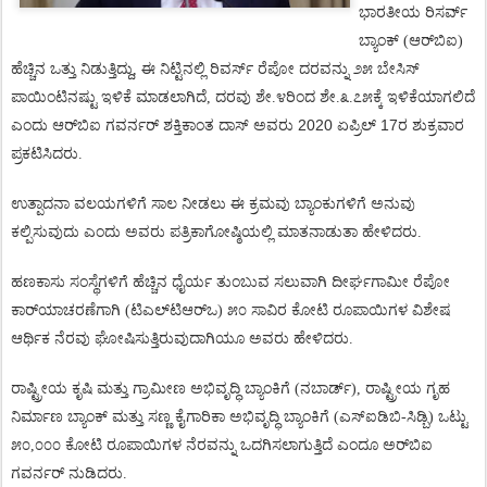
ಭಾರತೀಯ
ರಿಸರ್ವ್
ಬ್ಯಾಂಕ್
ಆರ್
ಬಿಐ
(
)
ಹೆಚ್ಚಿನ
ಒತ್ತು
ನಿಡುತ್ತಿದ್ದು
ಈ
ನಿಟ್ಟಿನಲ್ಲಿ
ರಿವರ್ಸ್
ರೆಪೋ
ದರವನ್ನು
೨೫
ಬೇಸಿಸ್
,
ಪಾಯಿಂಟಿನಷ್ಟು
ಇಳಿಕೆ
ಮಾಡಲಾಗಿದೆ
ದರವು
ಶೇ
೪ರಿಂದ
ಶೇ
೩
೭೫ಕ್ಕೆ
ಇಳಿಕೆಯಾಗಲಿದೆ
,
.
.
.
ಎಂದು
ಆರ್
ಬಿಐ
ಗವರ್ನರ್
ಶಕ್ತಿಕಾಂತ
ದಾಸ್
ಅವರು
2020
ಏಪ್ರಿಲ್ 17ರ ಶುಕ್ರವಾರ
ಪ್ರಕಟಿಸಿದರು
.
ಉತ್ಪಾದನಾ
ವಲಯಗಳಿಗೆ
ಸಾಲ
ನೀಡಲು
ಈ
ಕ್ರಮವು
ಬ್ಯಾಂಕುಗಳಿಗೆ
ಅನುವು
ಕಲ್ಪಿಸುವುದು
ಎಂದು
ಅವರು
ಪತ್ರಿಕಾಗೋಷ್ಠಿಯಲ್ಲಿ
ಮಾತನಾಡುತಾ
ಹೇಳಿದರು
.
ಹಣಕಾಸು
ಸಂಸ್ಥೆಗಳಿಗೆ
ಹೆಚ್ಚಿನ
ಧೈರ್ಯ
ತುಂಬುವ
ಸಲುವಾಗಿ
ದೀರ್ಘಗಾಮೀ
ರೆಪೋ
ಕಾರ್
ಯಾಚರಣೆಗಾಗಿ
(
ಟಿಎಲ್
ಟಿಆರ್
ಒ
)
೫೦
ಸಾವಿರ
ಕೋಟಿ
ರೂಪಾಯಿಗಳ
ವಿಶೇಷ
ಆರ್ಥಿಕ
ನೆರವು
ಘೋಷಿಸುತ್ತಿರುವುದಾಗಿಯೂ
ಅವರು
ಹೇಳಿದರು
.
ರಾಷ್ಟ್ರೀಯ
ಕೃಷಿ
ಮತ್ತು
ಗ್ರಾಮೀಣ
ಅಭಿವೃದ್ಧಿ
ಬ್ಯಾಂಕಿಗೆ
(
ನಬಾರ್ಡ್
),
ರಾಷ್ಟ್ರೀಯ
ಗೃಹ
ನಿರ್ಮಾಣ
ಬ್ಯಾಂಕ್
ಮತ್ತು
ಸಣ್ಣ
ಕೈಗಾರಿಕಾ
ಅಭಿವೃದ್ಧಿ
ಬ್ಯಾಂಕಿಗೆ
(
ಎಸ್
ಐಡಿಬಿ
-
ಸಿಡ್ಬಿ
)
ಒಟ್ಟು
೫೦
,
೦೦೦
ಕೋಟಿ
ರೂಪಾಯಿಗಳ
ನೆರವನ್ನು
ಒದಗಿಸಲಾಗುತ್ತಿದೆ
ಎಂದೂ
ಅರ್
ಬಿಐ
ಗವರ್ನರ್
ನುಡಿದರು
.