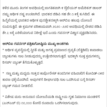
ಕಳೆದ
ಮೂರು
ತಿಂಗಳ
ಅವಧಿಯಲ್ಲಿ
ಜಾಗತಿಕವಾಗಿ
೯
ಟ್ರಿಲಿಯನ್
ಅಮೆರಿಕನ್
ಡಾಲರ್
ನಷ್ಟು
ಆರ್ಥಿಕ
ನಷ್ಟ
ಉಂಟಾಗಿದೆ
.
ಭಾರತದ
ಜಿಡಿಪಿ
ಸಹ
ಶೇ
.
೧
.
೯ಕ್ಕೆ
ಕುಸಿದಿದೆ
.
ಈ
ಹಿನ್ನೆಲೆಯಲ್ಲಿ
ಭಾರತದ
ಆರ್ಥಿಕ
ಪುನಶ್ಚೇತನಕ್ಕಾಗಿ
ಆರ್
ಬಿಐ
ಹಲವು
ಯೋಜನೆ
ರೂಪಿಸುತ್ತಿದೆ
.
ಈ
ಕ್ರಮಗಳ
ಪರಿಣಾಮವಾಗಿ
೨೦೨೧
-
೨೨ರ
ಅವಧಿಯಲ್ಲಿ
ದೇಶದ
ಜಿಡಿಪಿ
ಶೇ
.
೭
.
೪ಕ್ಕೆ
ಏರಿಕೆಯಾಗುವ
ನಿರೀಕ್ಷೆ
ಇದೆ
ಎಂದು
ಗವರ್ನರ್
ವಿಶ್ವಾಸ
ವ್ಯಕ್ತಪಡಿಸಿದರು
.
ಆರ್
ಬಿಐ
ಗವರ್ನರ್
ಪತ್ರಿಕಾಗೋಷ್ಠಿಯ
ಮುಖ್ಯ
ಅಂಶಗಳು
*
ಆರ್ಥಿಕ
ವ್ಯವಸ್ಥೆಯಲ್ಲಿ
ಸ್ಥಿರತೆ
ಮತ್ತು
ಅಗತ್ಯ
ಪ್ರಮಾಣದ
ದ್ರವ್ಯತೆ
(
ಲಿಕ್ವಿಡಿಟಿ
)
ಕಾಪಾಡಲು
ಬ್ಯಾಂಕುಗಳು
ಸಾಲ
ನೀಡುವುದನ್ನು
ಉತ್ತೇಜಿಸಲಾಗುತ್ತದೆ
.
ಇದಕ್ಕಾಗಿ
ಸೂಕ್ತ
ಕ್ರಮಗಳನ್ನು
ರಿಸರ್ವ್
ಬ್ಯಾಂಕ್
ತೆಗೆದುಕೊಳ್ಳುತ್ತದೆ
.
*
ಸಣ್ಣ
ಮತ್ತು
ಮಧ್ಯಮ
ಗಾತ್ರದ
ಕಾರ್ಪೊರೇಟ್
ಕಂಪನಿಗಳ
ವಹಿವಾಟಿಗೆ
ಕೋವಿಡ್
-
೧೯ರ
ಕಾರಣ
ಧಕ್ಕೆಯೊದಗಿದೆ
.
ಅವುಗಳಿಗೆ
ದೀರ್ಘಾವಧಿ
ಸಾಲ
ಒದಗಿಸುವ
ಬಗ್ಗೆ
ರಿಸರ್ವ್
ಬ್ಯಾಂಕ್
ಗಮನ
ನೀಡಲಿದೆ
.
*
ವಿಶೇಷ
ಮರು
ಅನುದಾನ
ಯೋಜನೆಯಡಿ
ರಾಷ್ಟ್ರೀಯ
ಗೃಹ
ನಿರ್ಮಾಣ
ಮಂಡಳಿಗೆ
(
ಎನ್
ಎಚ್
ಬಿ
)
೧೦
,
೦೦೦
ಕೋಟಿ
ರೂಪಾಯಿ
ಒದಗಿಸಲಾಗುವುದು
.