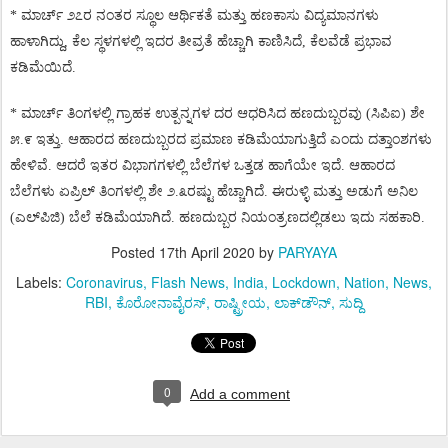
*
ಮಾರ್ಚ್
೨೭ರ
ನಂತರ
ಸ್ಥೂಲ
ಆರ್ಥಿಕತೆ
ಮತ್ತು
ಹಣಕಾಸು
ವಿದ್ಯಮಾನಗಳು
ಹಾಳಾಗಿದ್ದು
,
ಕೆಲ
ಸ್ಥಳಗಳಲ್ಲಿ
ಇದರ
ತೀವ್ರತೆ
ಹೆಚ್ಚಾಗಿ
ಕಾಣಿಸಿದೆ
,
ಕೆಲವೆಡೆ
ಪ್ರಭಾವ
ಕಡಿಮೆಯಿದೆ
.
*
ಮಾರ್ಚ್
ತಿಂಗಳಲ್ಲಿ
ಗ್ರಾಹಕ
ಉತ್ಪನ್ನಗಳ
ದರ
ಆಧರಿಸಿದ
ಹಣದುಬ್ಬರವು
(
ಸಿಪಿಐ
)
ಶೇ
೫
.
೯
ಇತ್ತು
.
ಆಹಾರದ
ಹಣದುಬ್ಬರದ
ಪ್ರಮಾಣ
ಕಡಿಮೆಯಾಗುತ್ತಿದೆ
ಎಂದು
ದತ್ತಾಂಶಗಳು
ಹೇಳಿವೆ
.
ಆದರೆ
ಇತರ
ವಿಭಾಗಗಳಲ್ಲಿ
ಬೆಲೆಗಳ
ಒತ್ತಡ
ಹಾಗೆಯೇ
ಇದೆ
.
ಆಹಾರದ
ಬೆಲೆಗಳು
ಏಪ್ರಿಲ್
ತಿಂಗಳಲ್ಲಿ
ಶೇ
೨
.
೩ರಷ್ಟು
ಹೆಚ್ಚಾಗಿದೆ
.
ಈರುಳ್ಳಿ
ಮತ್ತು
ಅಡುಗೆ
ಅನಿಲ
(
ಎಲ್
ಪಿಜಿ
)
ಬೆಲೆ
ಕಡಿಮೆಯಾಗಿದೆ
.
ಹಣದುಬ್ಬರ
ನಿಯಂತ್ರಣದಲ್ಲಿಡಲು
ಇದು
ಸಹಕಾರಿ
.
Posted
17th April 2020
by
PARYAYA
Labels:
Coronavirus
Flash News
India
Lockdown
Nation
News
RBI
ಕೊರೋನಾವೈರಸ್
ರಾಷ್ಟ್ರೀಯ
ಲಾಕ್‌ಡೌನ್
ಸುದ್ದಿ
0
Add a comment