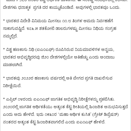
ದೇಶಗಳು
ಧನಾತ್ಮಕ
ಪ್ರಗತಿ
ದರ
ಕಾಯ್ದುಕೊಂಡಿವೆ
.
ಅವುಗಳಲ್ಲಿ
ಭಾರತವೂ
ಒಂದು
.
*
ಭಾರತದ
ವಿದೇಶಿ
ವಿನಿಮಯ
ಮೀಸಲು
೧೧
.
೮
ತಿಂಗಳ
ಆಮದು
ನಿರ್ವಹಣೆಗೆ
ಸಾಕಾಗುವಷ್ಟಿದೆ
.
೪೭೬
.
೫
ಶತಕೋಟಿ
ಡಾಲರುಗಳಷ್ಟು
ಮೀಸಲು
ನಿಧಿಯ
ಸಂಗ್ರಹ
ನಮ್ಮಲ್ಲಿದೆ
.
*
ವಿಶ್ವ
ಹಣಕಾಸು
ನಿಧಿ
(
ಐಎಂಎಫ್
)
ರೂಪಿಸಿರುವ
ನಿಯಮಾವಳಿಗಳ
ಅನ್ವಯ
,
ಭಾರತದ
ಅಭಿವೃದ್ಧಿದರವು
ಜಿ೨೦
ದೇಶಗಳಲ್ಲಿಯೇ
ಅತಿಹೆಚ್ಚು
ಎಂದು
ಅಂದಾಜು
ಮಾಡಲಾಗಿದೆ
.
*
ಭಾರತವು
೨೦೨೨ರ
ಹಣಕಾಸು
ವರ್ಷದಲ್ಲಿ
ಅತಿ
ವೇಗದ
ಪ್ರಗತಿ
ದಾಖಲಿಸುವ
ನಿರೀಕ್ಷೆಯಿದೆ
.
*
ಏಪ್ರಿಲ್
೧೪ರಂದು
ಐಎಂಎಫ್
ಜಾಗತಿಕ
ಅಭಿವೃದ್ಧಿ
ನಿರೀಕ್ಷೆಗಳನ್ನು
ಪ್ರಕಟಿಸಿತು
.
೨೦೨೦ರಲ್ಲಿ
ಜಾಗತಿಕ
ಆರ್ಥಿಕತೆಯು
ಅತ್ಯಂತ
ಕೆಟ್ಟ
ರೀತಿಯಲ್ಲಿ
ಹಿಂಜರಿತ
ಅನುಭವಿಸುತ್ತದೆ
’
ಎಂದು
ಅದು
ಹೇಳಿದೆ
.
ಇದು
೧೯೩೦ರ
’
ಮಹಾ
ಆರ್ಥಿಕ
ಕುಸಿತ
(
ಗ್ರೇಟ್
ಡಿಪ್ರೆಷನ್
)
ನಂತರದ
ಅತ್ಯಂತ
ಕೆಟ್ಟ
ಹಿಂಜರಿತವಾಗಲಿದೆ
ಎಂದು
ಐಎಂಎಫ್
ಹೇಳಿದೆ
.