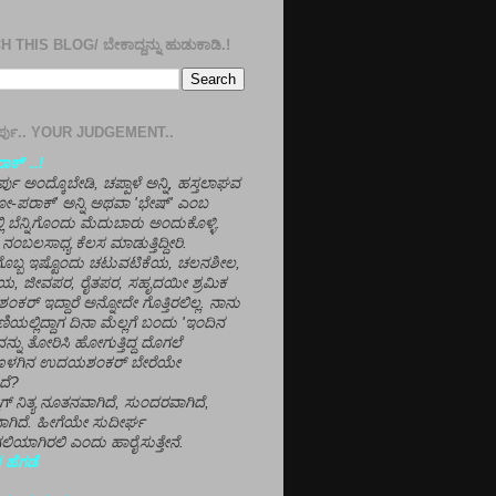
 THIS BLOG/ ಬೇಕಾದ್ದನ್ನು ಹುಡುಕಾಡಿ.!
ತೀರ್ಪು.. YOUR JUDGEMENT..
ಕ್' ..!
್ಪು ಅಂದ್ಕೊಬೇಡಿ, ಚಪ್ಪಾಳೆ ಅನ್ನಿ, ಹಸ್ತಲಾಘವ
'ಗೋ-ಪರಾಕ್' ಅನ್ನಿ ಅಥವಾ 'ಭೇಷ್' ಎಂಬ
್ಲಿ ಬೆನ್ನಿಗೊಂದು ಮೆದುಬಾರು ಅಂದುಕೊಳ್ಳಿ.
ನಂಬಲಸಾಧ್ಯ ಕೆಲಸ ಮಾಡುತ್ತಿದ್ದೀರಿ.
ಳಗೊಬ್ಬ ಇಷ್ಟೊಂದು ಚಟುವಟಿಕೆಯ, ಚಲನಶೀಲ,
, ಜೀವಪರ, ರೈತಪರ, ಸಹೃದಯೀ ಶ್ರಮಿಕ
್ ಇದ್ದಾರೆ ಅನ್ನೋದೇ ಗೊತ್ತಿರಲಿಲ್ಲ. ನಾನು
ಣಿಯಲ್ಲಿದ್ದಾಗ ದಿನಾ ಮೆಲ್ಲಗೆ ಬಂದು 'ಇಂದಿನ
ನ್ನು ತೋರಿಸಿ ಹೋಗುತ್ತಿದ್ದ ದೊಗಲೆ
ೊಳಗಿನ ಉದಯಶಂಕರ್ ಬೇರೆಯೇ
ದೆ?
ಲಾಗ್ ನಿತ್ಯ ನೂತನವಾಗಿದೆ, ಸುಂದರವಾಗಿದೆ,
ಾಗಿದೆ. ಹೀಗೆಯೇ ಸುದೀರ್ಘ
ಿಯಾಗಿರಲಿ ಎಂದು ಹಾರೈಸುತ್ತೇನೆ.
 ಹೆಗಡೆ