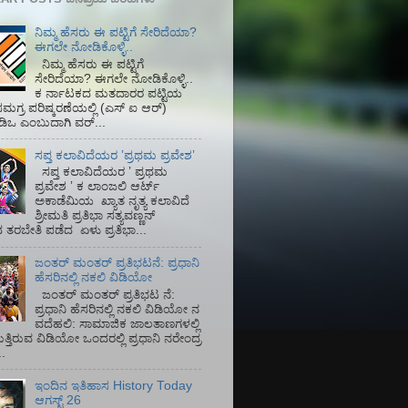
ನಿಮ್ಮ ಹೆಸರು ಈ ಪಟ್ಟಿಗೆ ಸೇರಿದೆಯಾ?
ಈಗಲೇ ನೋಡಿಕೊಳ್ಳಿ..
ನಿಮ್ಮ ಹೆಸರು ಈ ಪಟ್ಟಿಗೆ
ಸೇರಿದೆಯಾ? ಈಗಲೇ ನೋಡಿಕೊಳ್ಳಿ..
ಕ ರ್ನಾಟಕದ ಮತದಾರರ ಪಟ್ಟಿಯ
ಮಗ್ರ ಪರಿಷ್ಕರಣೆಯಲ್ಲಿ (ಎಸ್‌ ಐ ಆರ್)‌
ಡಿಒ ಎಂಬುದಾಗಿ ವರ್...
ಸಪ್ತ ಕಲಾವಿದೆಯರ ʼಪ್ರಥಮ ಪ್ರವೇಶʼ
ಸಪ್ತ ಕಲಾವಿದೆಯರ ʼ ಪ್ರಥಮ
ಪ್ರವೇಶ ʼ ಕ ಲಾಂಜಲಿ ಆರ್ಟ್
ಅಕಾಡೆಮಿಯ‌ ಖ್ಯಾತ ನೃತ್ಯ ಕಲಾವಿದೆ
ಶ್ರೀಮತಿ ಪ್ರತಿಭಾ ಸತ್ಯವಣ್ಣನ್
ತರಬೇತಿ ಪಡೆದ ಏಳು ಪ್ರತಿಭಾ...
ಜಂತರ್ ಮಂತರ್ ಪ್ರತಿಭಟನೆ: ಪ್ರಧಾನಿ
ಹೆಸರಿನಲ್ಲಿ ನಕಲಿ ವಿಡಿಯೋ
ಜಂತರ್ ಮಂತರ್ ಪ್ರತಿಭಟ ನೆ:
ಪ್ರಧಾನಿ ಹೆಸರಿನಲ್ಲಿ ನಕಲಿ ವಿಡಿಯೋ ನ
ವದೆಹಲಿ: ಸಾಮಾಜಿಕ ಜಾಲತಾಣಗಳಲ್ಲಿ
ತ್ತಿರುವ ವಿಡಿಯೋ ಒಂದರಲ್ಲಿ ಪ್ರಧಾನಿ ನರೇಂದ್ರ
.
ಇಂದಿನ ಇತಿಹಾಸ History Today
ಆಗಸ್ಟ್ 26