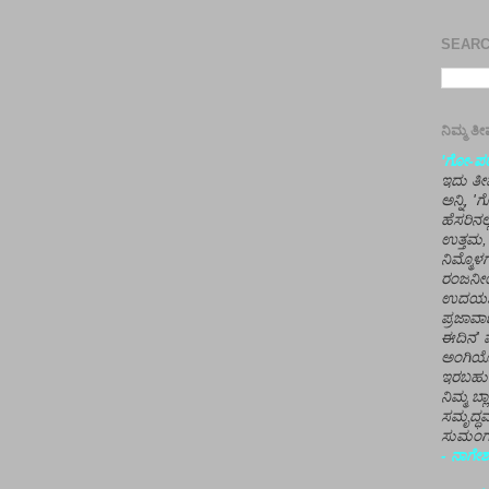
SEARCH
ನಿಮ್ಮ 
'ಗೋ-ಪರಾ
ಇದು ತೀರ
ಅನ್ನಿ, 
ಹೆಸರಿನಲ
ಉತ್ತಮ, 
ನಿಮ್ಮೊ
ರಂಜನೀಯ
ಉದಯಶಂಕರ
ಪ್ರಜಾವಾ
ಈದಿನ' ವ
ಅಂಗಿಯ
ಇರಬಹು
ನಿಮ್ಮ ಬ್
ಸಮೃದ್ಧವ
ಸುಮಂಗಲ
- ನಾಗೇಶ