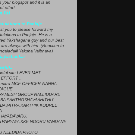
ed your blogspot and it is an
nt effort.
n Pai
tulations to Panjaje..
est you to please forward my
ulations to Panjaje. He is a
ted Yakshagana guy and our best
 are always with him. (Reaction to
ngaladalli Yaksha Vaibhava)
ijayashankar
seful..
seful site I EVER MET..
EFFORT ..
 mitra MCF OFFICER-NANNA
EAGUE
ARAMESH GROUP NALLIDDARE
BA SANTHOSHAVAAHITHU'
BA MITRA KARTHIK KODREL
A
HAYADAVARU.
 PARYAYA KKE NOORU VANDANE
U NEEDIDA PHOTO