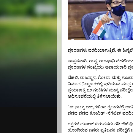
.
ಪ್ರಕರಣಗಳು
ವರದಿಯಾಗುತ್ತಿವೆ
ಈ ಹಿನ್ನೆ
,
ವಾಸ್ತವವಾಗಿ
ರಾಷ್ಟ್ರ
ರಾಜಧಾನಿ
ದೆಹಲಿಯ
ಪ್ರಕರಣಗಳ
ಸಂಖ್ಯೆಯು
ಅಪಾಯಕಾರಿ
ಪ್
,
,
ದೆಹಲಿ
ರಾಜಸ್ಥಾನ
ಗೋವಾ
ಮತ್ತು
ಗುಜರಾ
ವಿಮಾನ
ನಿಲ್ದಾಣಗಳಲ್ಲಿ
ಇಳಿಯುವ
ಮುನ್ನ
ಪ್ರಯಾಣಕ್ಕೆ
೭೨
ಗಂಟೆಗಳ
ಮುನ್ನ
ಪರೀಕ್ಷೆ
ಅಧಿಸೂಚನೆಯಲ್ಲಿ
ತಿಳಿಸಲಾಯಿತು.
"
ಈ
ನಾಲ್ಕು
ರಾಜ್ಯಗಳಿಂದ
ರೈಲುಗಳಲ್ಲಿ
ಆಗ
-
ಪಡೆದ
ಪಡೆದ
ಕೋವಿಡ್
ನೆಗೆಟಿವ್
ವರದಿ
ರಸ್ತೆಗಳ
ಮೂಲಕ
ಬರುವವರು
ಗಡಿ
ಚೆಕ್‌ಪೋ
ಹೊಂದಿರುವ
ಜನರು
ಪ್ರತಿಜನಕ
ಪರೀಕ್ಷೆಗೆ
ಒ