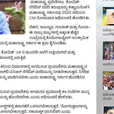
-
ಮಹಾರಾಷ್ಟ್ರ
ಪ್ರವೇಶಿಸಲು
ಕೋವಿಡ್
ನೆಗೆಟಿವ್
ವರದಿ
ತರುವುದನ್ನು
ಕಡ್ಡಾಯಗೊಳಿಸಿ
2020
ಮಹಾರಾಷ್ಟ್ರ
ಸರ್ಕಾರವು
ನವೆಂಬರ
23ರ ಸೋಮವಾರ
ಅಧಿಸೂಚನೆ
ಹೊರಡಿಸಿತು.
,
,
-
ದೆಹಲಿ
ರಾಜಸ್ಥಾನ
ಗುಜರಾತ್
ಮತ್ತು
ಗೋವಾ
ವಿಶೇಷ ಸ
ಈ
ನಾಲ್ಕು
ರಾಜ್ಯಗಳಲ್ಲಿ
ಅತ್ಯಂತ
ಹೆಚ್ಚಿನ
ಎಎಸ್‌ಡಿ
ಸಂಖ್ಯೆಯಲ್ಲಿ
ಕೊರೋನಾವೈರಸ್
ಸಾಂಕ್ರಾಮಿಕ
ಲೆಯಲ್ಲಿ ಮಹಾರಾಷ್ಟ್ರ ಸರ್ಕಾರ ಈ ಕ್ರಮ ಕೈಗೊಂಡಿತು.
-
ು
ಕೋವಿಡ್
೧೯
ರ
ಮೂರನೇ
ಅಲೆಗೆ
ಸಾಕ್ಷಿಯಾಗಿದೆ
ಮತ್ತು
.
ರಮಾಣದಲ್ಲಿ
ಏರುತ್ತಿವೆ
ಅವರಿಂದ 
ತಿನಿಂದ
ವಿಮಾನಗಳಲ್ಲಿ
ಆಗಮಿಸುವ
ಪ್ರಯಾಣಿಕರು
ಮಹಾರಾಷ್ಟ್ರದ
-
.
ಆರ್‌ಟಿ
ಪಿಸಿಆರ್
ನೆಗೆಟಿವ್
ವರದಿಯನ್ನು
ನೀಡಬೇಕಾಗುತ್ತದೆ
ನಿಗದಿತ
ಯನ್ನು
ಮಾಡಿಸಿರಬೇಕು
ಎಂದು
ಮಹಾರಾಷ್ಟ್ರ
ಸರ್ಕಾರ
ಹೊರಡಿಸಿದ
ಮಿಸುವ
ಪ್ರಯಾಣಿಕರು
ಆಗಮನದ
ಪ್ರಯಾಣಕ್ಕೆ
೯೬
ಗಂಟೆಗಳ
ಮುನ್ನ
ಹರಿದಾಡು
ಯನ್ನು
ಹೊಂದಿರಬೇಕು
ಎಂದು
ಅಧಿಸೂಚನೆ
ಹೇಳಿದತು.
ಮೋದಿ ..
. ‘
ಸ್ಟ್‌ಗಳಲ್ಲಿ
ತಪಾಸಣೆಗೆ
ಒಳಗಾಗಬೇಕಾಗುತ್ತದೆ
ರೋಗಲಕ್ಷಣಗಳನ್ನು
.
(
)
ಳಗಾಗಬೇಕಾಗುತ್ತದೆ
ಸಕಾರಾತ್ಮಕ
ಪಾಸಿಟಿವ್
ಎಂದು