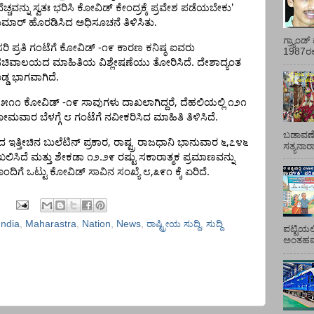
ೆಚ್ಚವನ್ನು
ಸ್ವತಃ
ಭರಿಸಿ
ಕೋವಿಡ್
ಕೇಂದ್ರಕ್ಕೆ
ಪ್ರವೇಶ
ಪಡೆಯಬೇಕು
’
ುಮಾರ್
ಹೊರಡಿಸಿದ
ಅಧಿಸೂಚನೆ
ತಿಳಿಸಿತು.
ಗ್ರ್ಯಾಂ
-
ರಿ
ಪ್ರತಿ
ಗಂಟೆಗೆ
ಕೋವಿಡ್
೧೯
ಕಾರಣ
ಕನಿಷ್ಠ
ಐವರು
1987ರಲ್ಲ
.
ಸಚಿವಾಲಯದ
ಮಾಹಿತಿಯ
ವಿಶ್ಲೇಷಣೆಯು
ತೋರಿಸಿದೆ
ದೇಶಾದ್ಯಂತ
.
್ಡ
ಭಾಗವಾಗಿದೆ
-
,
೫೧೧
ಕೋವಿಡ್
೧೯
ಸಾವುಗಳು
ದಾಖಲಾಗಿದ್ದರೆ
ದೆಹಲಿಯಲ್ಲಿ
೧೨೧
.
ೋಮವಾರ
ಬೆಳಗ್ಗೆ
೮
ಗಂಟೆಗೆ
ನವೀಕರಿಸಿದ
ಮಾಹಿತಿ
ತಿಳಿಸಿದೆ
ಬಡಾವಣೆ
,
,
ದ
ಇತ್ತೀಚಿನ
ಬುಲೆಟಿನ್
ಪ್ರಕಾರ
ರಾಷ್ಟ್ರ
ರಾಜಧಾನಿ
ಭಾನುವಾರ
೬
೭೪೬
ಸತ್ಯನಾ
.
ಲಿಸಿದೆ
ಮತ್ತು
ಶೇಕಡಾ
೧೨
೨೯
ರಷ್ಟು
ಸಕಾರಾತ್ಮಕ
ಪ್ರಮಾಣವನ್ನು
,
.
ಂದಿಗೆ
ಒಟ್ಟು
ಕೋವಿಡ್
ಸಾವಿನ
ಸಂಖ್ಯೆ
೮
೩೯೧
ಕ್ಕೆ
ಏರಿದೆ
India
,
Maharastra
,
Nation
,
News
,
ರಾಷ್ಟ್ರೀಯ ಸುದ್ದಿ
,
ಸುದ್ದಿ
ಪಟ್ಟಿಯಲ
ಅಂತಹವರ