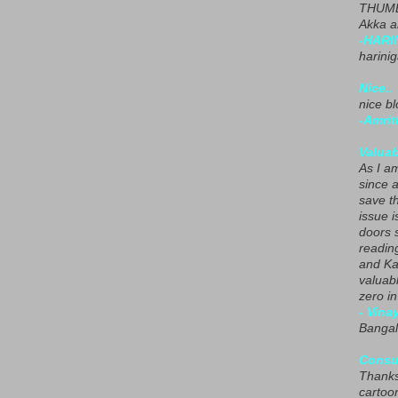
THUMB
Akka a
-HARI
harini
Nice..
nice blo
-Amrit
Valuab
As I am
since 
save t
issue i
doors 
readin
and Ka
valuab
zero i
- Vina
Bangal
Consu
Thanks
cartoo