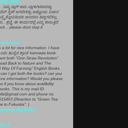
ಸ್ಸಿನ ಮಾತು .
ಾ... ನಿಮ್ಮ ಬ್ಲಾಗ್ ಅದು ಬ್ಲಾಗಾಗಿರಬಾದಿತ್ತು.
ವೆಬ್ ಸೈಟ್ ಆಗಬೇಕಿತ್ತು.ಅಷ್ಟೊಂದು ವಿಚಾರ
ಎನ್ಸೈಕ್ಲೋಪಿಡಿಯಾ ಅಂದರೂ ತಪ್ಪಾಗಲಿಕಿಲ್ಲ...
ಮ , ಶ್ರದ್ಧೆ, ಈ ಕಾರ್ಯದಲ್ಲಿ ಎದ್ದು ಕಾಣುತ್ತಿದೆ.
ck... please dont stop it
nformation.
.
a lot for nice Information. I have
ಂದು ಹುಲ್ಲಿನ ಕ್ರಾಂತಿ' kannada book.
want both "One-Straw Revolution"
oad Back to Nature and The
l Way Of Farming" English Books.
can I get both the books? can you
ore information? Would you please
e if you know about availibility
ooks. This is my mail ID:
lla@gmail.com and phone no.
15493 (Reaction to "Green Tea
 to Fukuoka": )
rswamy (ಕುಕೂಊ..)
ent..1