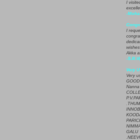
I visit
excelle
-Moha
Congra
I requ
congrat
dedica
wishes
Akka a
-S.R.V
Very U
Very u
GOOD 
Nanna
COLL
P.V.P
.THUM
INNOB
KOOD
PARIC
NIMMA
GALU
.NEEV