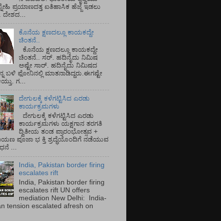
್ನೇಹಿ ಪ್ರಯಾಣದತ್ತ ಐತಿಹಾಸಿಕ ಹೆಜ್ಜೆ ಇಡಲು
ೆ. ದೇಶದ...
ಕೊನೆಯ ಕ್ಷಣದಲ್ಲೂ ಕಾಯಕದ್ದೇ
ಚಿಂತನೆ..
ಕೊನೆಯ ಕ್ಷಣದಲ್ಲೂ ಕಾಯಕದ್ದೇ
ಚಿಂತನೆ.. ಸರ್.‌ ಹದಿನೈದು ನಿಮಿಷ
ಅಷ್ಟೇ ಸಾರ್.‌ ಹದಿನೈದು ನಿಮಿಷದ
ನ್ನ ಬಳಿ ಫೋನಿನಲ್ಲಿ ಮಾತನಾಡಿದ್ದರು.ಈಗಷ್ಟೇ
ತು. ಗ...
ದೇಗುಲಕ್ಕೆ ಕಳೆಗಟ್ಟಿಸಿದ ಎರಡು
ಕಾರ್ಯಕ್ರಮಗಳು
ದೇಗುಲಕ್ಕೆ ಕಳೆಗಟ್ಟಿಸಿದ ಎರಡು
ಕಾರ್ಯಕ್ರಮಗಳು ಯಕ್ಷಗಾನ ತರಗತಿ
ದ್ವಿತೀಯ ತಂಡ ಪ್ರಾರಂಭೋತ್ಸವ +
ಾಯಣ ಪೂಜಾ ಭ ಕ್ತಿ ಶ್ರದ್ಧೆಯೊಂದಿಗೆ ನಡೆಯುವ
ನೆ ...
India, Pakistan border firing
escalates rift
India, Pakistan border firing
escalates rift UN offers
mediation New Delhi: India-
an tension escalated afresh on
.