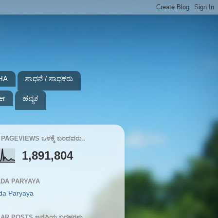
HA
ಸಾಧನೆ / ಸಾಧಕರು
er
ಹವ್ಯಕ
PAGEVIEWS ಒಳಕ್ಕೆ ಬಂದವರು..
1,891,804
DA PARYAYA
da Paryaya
AR POSTS ಜನಪ್ರಿಯ ಬರಹಗಳು