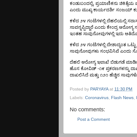
,
ಕಂಡುಬಂದಲ್ಲಿ
ಪ್ರಯಾಣಿಕನು
ಚಿಕಿತ್ಸೆಯ
ವ
ಎಂದು
ಮುಖ್ಯ
ಕಾರ್ಯದರ್ಶಿ
ಸಂಜಯ್
ಕ
ಕಳೆದ
೨೪
ಗಂಟೆಗಳಲ್ಲಿ
ದೆಹಲಿಯಲ್ಲಿ
ಸರಾಸ
ಸಾವನ್ನಪ್ಪಿದ್ದಾರೆ
ಎಂದು
ಕೇಂದ್ರ
ಆರೋಗ್ಯ
ಇಂತಹ
ಸಾವುನೋವುಗಳಲ್ಲಿ
ಇದು
ಅತಿದೊಡ
ಕಳೆದ
೨೪
ಗಂಟೆಗಳಲ್ಲಿ
ದೇಶಾದ್ಯಂತ
ಒಟ್ಟು
ಸಾವುನೋವುಗಳು
ಸಂಭವಿಸಿವೆ
ಎಂದು
ಸ
ದೆಹಲಿ
ಆರೋಗ್ಯ
ಇಲಾಖೆ
ಬಿಡುಗಡೆ
ಮಾಡಿ
-
ಹೊಸ
ಕೋವಿಡ್
೧೯
ಪ್ರಕರಣಗಳನ್ನು
ದಾಖ
ದಾಖಲಿಸಿದೆ
ಮತ್ತು
೧೨೧
ಹೆಚ್ಚಿನ
ಸಾವುಗಳೊ
Posted by
PARYAYA
at
11:30 PM
Labels:
Coronavirus
,
Flash News
,
No comments:
Post a Comment