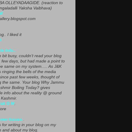
A OLLEYADAAGIDE. (reaction to
ngaladalli Yaksha Vaibhava)
NI
gallery.blogspot.com
g.. I liked it
h
le Info..
 bit busy, couldn’t read your blog
a few days, but had made a point to
he same on my system..... As J&K
s ringing the bells of the media
since past few weeks, thought of
g the same. Your blog Why Jammu
shmir Boiling Today? gives
le info about the reality @ ground
n Kashmir.
yak G M
,
ore
mer Issues.
.
 for writing in your blog on my
n and about my blog.