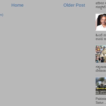
ಪರಿಸರ ಸ
Home
Older Post
ಸಜ್ಜಾಗಿದ
m)
ಹಿಂದೆ ನ
ಊಟ ಆಯ್
ಸತ್ಯನಾರ
ದೇವಾರಾಧ
Pakist
Satur..