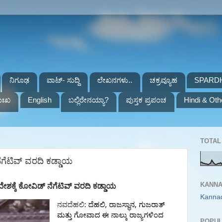
ನಿಗೂಢ
ವಾಟ್- ಸುದ್ದಿ
ಲೇಖನಗಳು..
ಚಕ್ರವ್ಯೂಹ
SPARD
ುಃಖ
English
ಬಲ್ಲಿರೇನಯ್ಯಾ?
ಪುಸ್ತಕ ಪ್ರಪಂಚ
Hindi & Oth
TOTAL 
ನೆಗೆಟಿವ್ ವರದಿ ಕಡ್ಡಾಯ
KANNA
ವೇಶಕ್ಕೆ ಕೋವಿಡ್
ನೆಗೆಟಿವ್
ವರದಿ
ಕಡ್ಡಾಯ
Kanna
:
,
,
ನವದೆಹಲಿ
ದೆಹಲಿ
ರಾಜಸ್ಥಾನ
ಗುಜರಾತ್
ಮತ್ತು
ಗೋವಾದ
ಈ
ನಾಲ್ಕು
ರಾಜ್ಯಗಳಿಂದ
POPUL