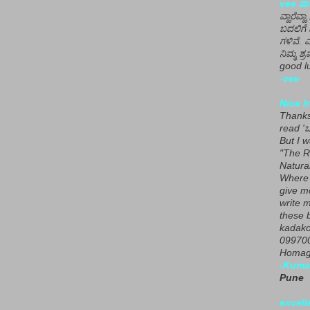
vee ಮನ
ವ್ಹಾರೆವ್ಹ
ಬದಲಿಗೆ 
ಗಳಿವೆ. 
ನಿಮ್ಮ ಶ್ರ
good lu
-vee
Nice I
Thanks 
read 'ಒ
But I 
"The R
Natura
Where 
give m
write m
these b
kadako
099700
Homage
-Kuma
Pune
excell