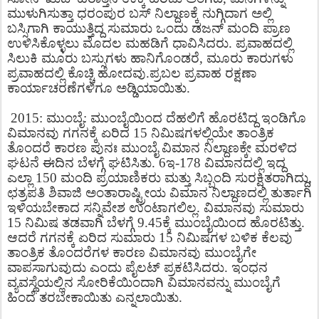
ಮುಳುಗಿಸುತ್ತಾ ಧರಂಪುರ ಬಸ್ ನಿಲ್ದಾಣಕ್ಕೆ ನುಗ್ಗಿದಾಗ ಅಲ್ಲಿ
ಬಸ್ಸಿಗಾಗಿ ಕಾಯುತ್ತಿದ್ದ ಸುಮಾರು ಒಂದು ಡಜನ್ ಮಂದಿ ಪ್ರಾಣ
ಉಳಿಸಿಕೊಳ್ಳಲು ಮೊದಲ ಮಹಡಿಗೆ ಧಾವಿಸಿದರು. ಪ್ರವಾಹದಲ್ಲಿ
ಸಿಲುಕಿ ಮೂರು ಬಸ್ಸುಗಳು ಹಾನಿಗೊಂಡರೆ, ಮೂರು ಕಾರುಗಳು
ಪ್ರವಾಹದಲ್ಲಿ ಕೊಚ್ಚಿ ಹೋದವು.ಪ್ರಬಲ ಪ್ರವಾಹ ರಕ್ಷಣಾ
ಕಾರ್ಯಾಚರಣೆಗಳಿಗೂ ಅಡ್ಡಿಯಾಯಿತು.
2015: ಮುಂಬೈ: ಮುಂಬೈಯಿಂದ ದೆಹಲಿಗೆ ಹೊರಟಿದ್ದ ಇಂಡಿಗೊ
ವಿಮಾನವು ಗಗನಕ್ಕೆ ಏರಿದ 15 ನಿಮಿಷಗಳಲ್ಲಿಯೇ ತಾಂತ್ರಿಕ
ತೊಂದರೆ ಕಾರಣ ಪುನಃ ಮುಂಬೈ ವಿಮಾನ ನಿಲ್ದಾಣಕ್ಕೇ ಮರಳಿದ
ಘಟನೆ ಈದಿನ ಬೆಳಗ್ಗೆ ಘಟಿಸಿತು. 6ಇ-178 ವಿಮಾನದಲ್ಲಿ ಇದ್ದ
ಎಲ್ಲಾ 150 ಮಂದಿ ಪ್ರಯಾಣಿಕರು ಮತ್ತು ಸಿಬ್ಬಂದಿ ಸುರಕ್ಷಿತರಾಗಿದ್ದು,
ಛತ್ರಪತಿ ಶಿವಾಜಿ ಅಂತಾರಾಷ್ಟ್ರೀಯ ವಿಮಾನ ನಿಲ್ದಾಣದಲ್ಲಿ ತುರ್ತಾಗಿ
ಇಳಿಯಬೇಕಾದ ಸನ್ನಿವೇಶ ಉಂಟಾಗಲಿಲ್ಲ. ವಿಮಾನವು ಸುಮಾರು
15 ನಿಮಿಷ ತಡವಾಗಿ ಬೆಳಗ್ಗೆ 9.45ಕ್ಕೆ ಮುಂಬೈಯಿಂದ ಹೊರಟಿತ್ತು.
ಆದರೆ ಗಗನಕ್ಕೆ ಏರಿದ ಸುಮಾರು 15 ನಿಮಿಷಗಳ ಬಳಿಕ ಕೆಲವು
ತಾಂತ್ರಿಕ ತೊಂದರೆಗಳ ಕಾರಣ ವಿಮಾನವು ಮುಂಬೈಗೇ
ವಾಪಸಾಗುವುದು ಎಂದು ಪೈಲಟ್ ಪ್ರಕಟಿಸಿದರು. ಇಂಧನ
ವ್ಯವಸ್ಥೆಯಲ್ಲಿನ ಸೋರಿಕೆಯಿಂದಾಗಿ ವಿಮಾನವನ್ನು ಮುಂಬೈಗೆ
ಹಿಂದೆ ತರಬೇಕಾಯಿತು ಎನ್ನಲಾಯಿತು.