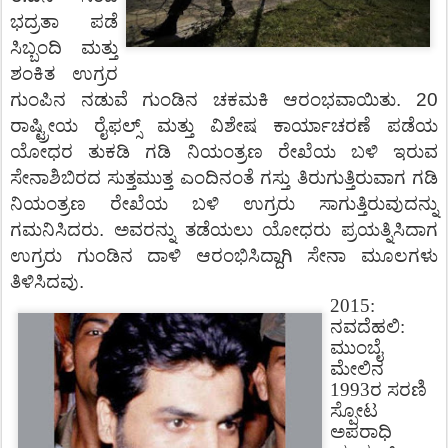
ಭದ್ರತಾ
ಪಡೆ
ಸಿಬ್ಬಂದಿ
ಮತ್ತು
ಶಂಕಿತ
ಉಗ್ರರ
ಗುಂಪಿನ
ನಡುವೆ
ಗುಂಡಿನ
ಚಕಮಕಿ
ಆರಂಭವಾಯಿತು.
20
ರಾಷ್ಟ್ರೀಯ
ರೈಫಲ್ಸ್
ಮತ್ತು
ವಿಶೇಷ
ಕಾರ್ಯಾಚರಣೆ
ಪಡೆಯ
ಯೋಧರ
ತುಕಡಿ
ಗಡಿ
ನಿಯಂತ್ರಣ
ರೇಖೆಯ
ಬಳಿ
ಇರುವ
ಸೇನಾಶಿಬಿರದ
ಸುತ್ತಮುತ್ತ
ಎಂದಿನಂತೆ
ಗಸ್ತು
ತಿರುಗುತ್ತಿರುವಾಗ
ಗಡಿ
ನಿಯಂತ್ರಣ
ರೇಖೆಯ
ಬಳಿ
ಉಗ್ರರು
ಸಾಗುತ್ತಿರುವುದನ್ನು
ಗಮನಿಸಿದರು
.
ಅವರನ್ನು
ತಡೆಯಲು
ಯೋಧರು
ಪ್ರಯತ್ನಿಸಿದಾಗ
ಉಗ್ರರು
ಗುಂಡಿನ
ದಾಳಿ
ಆರಂಭಿಸಿದ್ದಾಗಿ
ಸೇನಾ
ಮೂಲಗಳು
ತಿಳಿಸಿದವು.
2015:
ನವದೆಹಲಿ:
ಮುಂಬೈ
ಮೇಲಿನ
1993ರ ಸರಣಿ
ಸ್ಪೋಟ
ಅಪರಾಧಿ