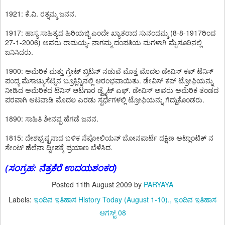
1921: ಕೆ.ವಿ. ರತ್ನಮ್ಮ ಜನನ.
1917: ಹಾಸ್ಯ ಸಾಹಿತ್ಯದ ಹಿರಿಯಜ್ಜಿ ಎಂದೇ ಖ್ಯಾತರಾದ ಸುನಂದಮ್ಮ (8-8-1917ರಿಂದ
27-1-2006) ಅವರು ರಾಮಯ್ಯ- ನಾಗಮ್ಮ ದಂಪತಿಯ ಮಗಳಾಗಿ ಮೈಸೂರಿನಲ್ಲಿ
ಜನಿಸಿದರು.
1900: ಅಮೆರಿಕ ಮತ್ತು ಗ್ರೇಟ್ ಬ್ರಿಟನ್ ನಡುವೆ ಮೊತ್ತ ಮೊದಲ ಡೇವಿಸ್ ಕಪ್ ಟೆನಿಸ್
ಪಂದ್ಯ ಮೆಸಾಚ್ಯುಸೆಟ್ಸಿನ ಬ್ರೂಕ್ಲಿನ್ನಿನಲ್ಲಿ ಆರಂಭವಾಯಿತು. ಡೇವಿಸ್ ಕಪ್ ಟ್ರೋಫಿಯನ್ನು
ನೀಡಿದ ಅಮೆರಿಕದ ಟೆನಿಸ್ ಆಟಗಾರ ಡ್ವೈಟ್ ಎಫ್. ಡೇವಿಸ್ ಅವರು ಅಮೆರಿಕ ತಂಡದ
ಪರವಾಗಿ ಆಟವಾಡಿ ಮೊದಲ ಎರಡು ಸ್ಪರ್ಧೆಗಳಲ್ಲಿ ಟ್ರೋಫಿಯನ್ನು ಗೆದ್ದುಕೊಂಡರು.
1890: ಸಾಹಿತಿ ಶೀನಪ್ಪ ಹೆಗಡೆ ಜನನ.
1815: ದೇಶಭ್ರಷ್ಟನಾದ ಬಳಿಕ ನೆಪೋಲಿಯನ್ ಬೋನಪಾರ್ಟೆ ದಕ್ಷಿಣ ಅಟ್ಲಾಂಟಿಕ್ ನ
ಸೇಂಟ್ ಹೆಲೆನಾ ದ್ವೀಪಕ್ಕೆ ಪ್ರಯಾಣ ಬೆಳೆಸಿದ.
(ಸಂಗ್ರಹ: ನೆತ್ರಕೆರೆ ಉದಯಶಂಕರ)
Posted
11th August 2009
by
PARYAYA
Labels:
ಇಂದಿನ ಇತಿಹಾಸ History Today (August 1-10).
ಇಂದಿನ ಇತಿಹಾಸ
ಆಗಸ್ಟ್ 08