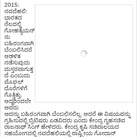
2015:
ನವದೆಹಲಿ
:
ಭಾರತದ
ನೆಲದಲ್ಲಿ
ಗೋಹತ್ಯೆಯನ್
ನು
ಬಹಿರಂಗವಾಗಿ
ಬೆಂಬಲಿಸಿದರೆ
ಆಡಳಿತ
ನಡೆಸುವುದು
ದುಸ್ತರವಾಗುತ್ತ
ದೆ
ಎಂಬುದು
ಮೊಘಲ್
ದೊರೆಗಳಿಗೆ
ಗೊತ್ತಿತ್ತು
.
ಆದ್ದರಿಂದಲೇ
ಅವರು
ಅದನ್ನು
ಬಹಿರಂಗವಾಗಿ
ಬೆಂಬಲಿಸಲಿಲ್ಲ
.
ಆದರೆ
ಈ
ವಿಷಯವನ್ನು
ಗ್ರಹಿಸುವಲ್ಲಿ
ಬ್ರಿಟಿಷರು
ಎಡವಿದರು ಎಂದು ಕೇಂದ್ರ
ಗೃಹಸಚಿವ
ರಾಜನಾಥ್
ಸಿಂಗ್
ಹೇಳಿದರು. ಕೇಂದ್ರ
ಕೃಷಿ
ಸಚಿವಾಲಯದ
ಸಹಯೋಗದಲ್ಲಿ
ನವದೆಹಲಿಯಲ್ಲಿ
ರಾಷ್ಟ್ರೀಯ
ಗೋದಾನ್