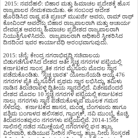
2015: ನವದೆಹಲಿ: ಬಿಹಾರ ಮತ್ತು ಹಿಮಾಚಲ ಪ್ರದೇಶಕ್ಕೆ ಹೊಸ
ರಾಜ್ಯಪಾಲರ ನೇಮಕವಾಯಿತು. ಈ ಸಂಬಂಧ ಆದೇಶ
ಹೊರಡಿಸಿದ ರಾಷ್ಟ್ರಪತಿ ಪ್ರಣಬ್ ಮುಖರ್ಜಿ ಅವರು, ರಾಮ್ ರಾಥ್
ಕೋವಿಂದ್ ಅವರನ್ನು ಬಿಹಾರ ರಾಜ್ಯಪಾಲರಾಗಿ ಮತ್ತು ಆಚಾರ್ಯ
ದೇವವ್ರತ ಅವರನ್ನು ಹಿಮಾಚಲ ಪ್ರದೇಶದ ರಾಜ್ಯಪಾಲರಾಗಿ
ನಿಯುಕ್ತಿಗೊಳಿಸಿದರು. ರಾಜ್ಯಪಾಲರಾಗಿ ಅಧಿಕಾರ ಸ್ವೀಕರಿಸಿದ
ದಿನದಿಂದ ಇವರ ಕಾರ್ಯಾವಧಿ ಆರಂಭವಾಗುವುದು.
2015: ಚೆನೈ: ಕೇಂದ್ರ ನಗರಾಭಿವೃದ್ಧಿ ಸಚಿವಾಲಯ
ಬಿಡುಗಡೆಗೊಳಿಸಿದ ದೇಶದ ಅತೀ ಸ್ವಚ್ಛ ನಗರಗಳ ಪಟ್ಟಿಯಲ್ಲಿ
ಕರ್ನಾಟಕದ ಸಾಂಸ್ಕೃತಿಕ ನಗರ ಮೈಸೂರು ಮೊದಲ ಸ್ಥಾನ
ಪಡೆದುಕೊಂಡಿತು. ‘ಸ್ವಚ್ಛ ಭಾರತ’ ಯೋಜನೆಯಡಿ ಆಯ್ದ 476
ನಗರಗಳ ಪೈಕಿ ಮೈಸೂರಿಗೆ ಪ್ರಥಮ ಸ್ಥಾನ ಲಭಿಸಿದ್ದು, ತಮಿಳು
ನಾಡಿನ ತಿರುಚಿರಾಪಳ್ಳಿ ದ್ವಿತೀಯ ಸ್ಥಾನದಲ್ಲಿದೆ. ವಿಶೇಷವೆಂದರೆ
ದೇಶದ ಮೊದಲ 10 ಸ್ವಚ್ಛ ನಗರಗಳ ಪಟ್ಟಿಯಲ್ಲಿ ಕರ್ನಾಟಕದ
ನಾಲ್ಕು ನಗರಗಳು ಸ್ಥಾನ ಪಡೆದುಕೊಳ್ಳುವ ಮೂಲಕ ಗಮನ
ಸೆಳೆದವು. ಕರ್ನಾಟಕದ ಹಾಸನ, ಮಂಡ್ಯ, ಬೆಂಗಳೂರು ಹಾಗೂ
ಪಶ್ಚಿಮ ಬಂಗಾಳದ ಹಲಿಸಹರ, ಗ್ಯಾಂಗ್ಟಕ್, ನವಿ ಮುಂಬೈ, ಕೊಚ್ಚಿ,
ತಿರುವನಂತಪುರಂ ನಗರಗಳು ಪಟ್ಟಿಯಲ್ಲಿವೆ. 2014-15ನೇ
ಸಾಲಿನಲ್ಲಿ ನಡೆದ ಸಮೀಕ್ಷೆಯಲ್ಲಿ ನಗರಗಳಲ್ಲಿ ಘನ ತ್ಯಾಜ್ಯ
ವಿಲೇವಾರಿ, ಕುಡಿಯುವ ನೀರಿನ ಸೌಲಭ್ಯ, ತ್ಯಾಜ್ಯ ನೀರು ಸಂಸ್ಕರಣೆ