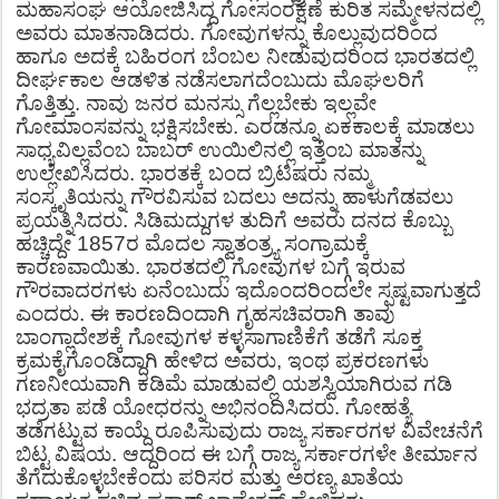
ಮಹಾಸಂಘ
ಆಯೋಜಿಸಿದ್ದ
ಗೋಸಂರಕ್ಷಣೆ
ಕುರಿತ
ಸಮ್ಮೇಳನದಲ್ಲಿ
ಅವರು
ಮಾತನಾಡಿದರು
.
ಗೋವುಗಳನ್ನು
ಕೊಲ್ಲುವುದರಿಂದ
ಹಾಗೂ
ಅದಕ್ಕೆ
ಬಹಿರಂಗ
ಬೆಂಬಲ
ನೀಡುವುದರಿಂದ
ಭಾರತದಲ್ಲಿ
ದೀರ್ಘಕಾಲ
ಆಡಳಿತ
ನಡೆಸಲಾಗದೆಂಬುದು
ಮೊಘಲರಿಗೆ
ಗೊತ್ತಿತ್ತು
.
ನಾವು
ಜನರ
ಮನಸ್ಸು
ಗೆಲ್ಲಬೇಕು
ಇಲ್ಲವೇ
ಗೋಮಾಂಸವನ್ನು
ಭಕ್ಷಿಸಬೇಕು
.
ಎರಡನ್ನೂ
ಏಕಕಾಲಕ್ಕೆ
ಮಾಡಲು
ಸಾಧ್ಯವಿಲ್ಲವೆಂಬ
ಬಾಬರ್
ಉಯಿಲಿನಲ್ಲಿ
ಇತ್ತೆಂಬ
ಮಾತನ್ನು
ಉಲ್ಲೇಖಿಸಿದರು
.
ಭಾರತಕ್ಕೆ
ಬಂದ
ಬ್ರಿಟಿಷರು
ನಮ್ಮ
ಸಂಸ್ಕೃತಿಯನ್ನು
ಗೌರವಿಸುವ
ಬದಲು
ಅದನ್ನು
ಹಾಳುಗೆಡವಲು
ಪ್ರಯತ್ನಿಸಿದರು
.
ಸಿಡಿಮದ್ದುಗಳ
ತುದಿಗೆ
ಅವರು
ದನದ
ಕೊಬ್ಬು
ಹಚ್ಚಿದ್ದೇ
1857
ರ
ಮೊದಲ
ಸ್ವಾತಂತ್ರ್ಯ
ಸಂಗ್ರಾಮಕ್ಕೆ
ಕಾರಣವಾಯಿತು
.
ಭಾರತದಲ್ಲಿ
ಗೋವುಗಳ
ಬಗ್ಗೆ
ಇರುವ
ಗೌರವಾದರಗಳು
ಏನೆಂಬುದು
ಇದೊಂದರಿಂದಲೇ
ಸ್ಪಷ್ಟವಾಗುತ್ತದೆ
ಎಂದರು
.
ಈ
ಕಾರಣದಿಂದಾಗಿ
ಗೃಹಸಚಿವರಾಗಿ
ತಾವು
ಬಾಂಗ್ಲಾದೇಶಕ್ಕೆ
ಗೋವುಗಳ
ಕಳ್ಳಸಾಗಾಣಿಕೆಗೆ
ತಡೆಗೆ
ಸೂಕ್ತ
ಕ್ರಮಕೈಗೊಂಡಿದ್ದಾಗಿ
ಹೇಳಿದ
ಅವರು
,
ಇಂಥ
ಪ್ರಕರಣಗಳು
ಗಣನೀಯವಾಗಿ
ಕಡಿಮೆ
ಮಾಡುವಲ್ಲಿ
ಯಶಸ್ವಿಯಾಗಿರುವ
ಗಡಿ
ಭದ್ರತಾ
ಪಡೆ
ಯೋಧರನ್ನು
ಅಭಿನಂದಿಸಿದರು
.
ಗೋಹತ್ಯೆ
ತಡೆಗಟ್ಟುವ
ಕಾಯ್ದೆ
ರೂಪಿಸುವುದು
ರಾಜ್ಯ
ಸರ್ಕಾರಗಳ
ವಿವೇಚನೆಗೆ
ಬಿಟ್ಟ
ವಿಷಯ
.
ಆದ್ದರಿಂದ
ಈ
ಬಗ್ಗೆ
ರಾಜ್ಯ
ಸರ್ಕಾರಗಳೇ
ತೀರ್ಮಾನ
ತೆಗೆದುಕೊಳ್ಳಬೇಕೆಂದು
ಪರಿಸರ
ಮತ್ತು
ಅರಣ್ಯ
ಖಾತೆಯ