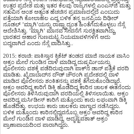
ಉತ್ತರ ಪ್ರದೇಶ ಮತ್ತು ಇತರ ಕೆಲವು ರಾಜ್ಯಗಳಲ್ಲಿ ಎಂಎಸ್​ಜಿ ಮತ್ತು
ಸತುವಿನ ಅಂಶ ಅತ್ಯಂತ ಹೆಚಚಿನ ಪ್ರಮಾಣದಲ್ಲಿದೆ ಎಂಬುದು
ಪತ್ತೆಯಾಗಿ ಕೋಲಾಹಲ ಎದ್ದ ಬಳಿಕ ತನ್ನ ಜನಪ್ರಿಯ ದಿಢೀರ್
ನೂಡಲ್ ’ಮ್ಯಾಗಿ’ಯನ್ನು ರಾಷ್ಟ್ರಾದ್ಯಂತ ಹಿಂತೆಗೆದುಕೊಳ್ಳಲು ನೆಸ್ಲೆ
ಆದೇಶಿಸಿತ್ತು. ’ಮ್ಯಾಗಿ’ ಮಾನವ ಸೇವನೆಗೆ ಸುರಕ್ಷಿತವಾಗಿದ್ದು,
ಭಾರತದ ಆಹಾರ ಗುಣಮಟ್ಟ ನಿಯಮಾವಳಿಗಳಿಗೆ ಅದು
ಬದ್ಧವಾಗಿದೆ ಎಂದು ನೆಸ್ಲೆ ವಾದಿಸಿತ್ತು..
2015: ಕರಾಚಿ: ಪಾಕಿಸ್ತಾನ ಕ್ರಿಕೆಟ್ ತಂಡದ ಮಾಜಿ ನಾಯಕ ವಾಸಿಂ
ಅಕ್ರಂ ಮೇಲೆ ಗುಂಡಿನ ದಾಳಿ ಮಾಡಿದ್ದ ದುಷ್ಕರ್ವಿುಯನ್ನು
ಪೊಲೀಸರು ವಶಕ್ಕೆ ಪಡೆದಿರುವುದಾಗಿ ಪಾಕ್​ನ ಡಾನ್ ಪತ್ರಿಕೆ ವರದಿ
ಮಾಡಿತು. ಖೈದಾಬಾದ್​ನ ದೌಡ್ ಚೌರಂಗಿ ಪ್ರದೇಶದಲ್ಲಿ ದಾಳಿ
ಮಾಡಿದ ಪೊಲೀಸರು ಶಂಕಿತನನ್ನು ವಶಕ್ಕೆ ತೆಗೆದುಕೊಂಡಿದ್ದಾರೆ.
ಅಕ್ರಂ ಅವರಿದ್ದ ಕಾರಿಗೆ ಡಿಕ್ಕಿ ಹೊಡೆದಿದ್ದ ಕಾರಿನ ಚಾಲಕ ಈತನೆಂದು
ಪೊಲೀಸರು ತಿಳಿಸಿರುವುದಾಗಿ ವರದಿಯಲ್ಲಿ ತಿಳಿಸಲಾಯಿತು. ಅಕ್ರಂ
ಅವರಿದ್ದ ಮರ್ಸಿಡೀಸ್ ಕಾರಿಗೆ ಮತ್ತೊಂದು ಕಾರು ಲಘುವಾಗಿ ಡಿಕ್ಕಿ
ಹೊಡೆದಿತ್ತು. ಉಭಯ ಕಾರು ಚಾಲಕರು ವಾಗ್ವಾದ ನಡೆಸಿದ್ದರು.
ಬಳಿಕ ಮತ್ತೊಂದು ಕಾರಿನಲ್ಲಿದ್ದವನೊಬ್ಬ ಅಕ್ರಂ ಅವರಿದ್ದ ಕಾರಿನ
ಮೇಲೆ ಗುಂಡಿನ ದಾಳಿ ಮಾಡಿದ್ದ. ಅದೃಷ್ಟವಶಾತ್ ಅಕ್ರಂ
ಪ್ರಾಣಾಪಾಯದಿಂದ ಪಾರಾಗಿದ್ದರು.