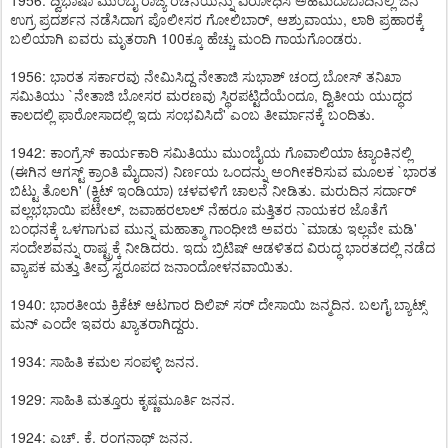
1956: ದ್ವಿಭಾಷಾ ಮುಂಬೈ ರಾಜ್ಯ ರಚನೆಯನ್ನು ವಿರೋಧಿಸಿ ಅಹಮದಾಬಾದಿನಲ್ಲಿ ಜನ
ಉಗ್ರ ಪ್ರದರ್ಶನ ನಡೆಸಿದಾಗ ಪೊಲೀಸರ ಗೋಲಿಬಾರ್, ಆಶ್ರುವಾಯು, ಲಾಠಿ ಪ್ರಹಾರಕ್ಕೆ
ಬಲಿಯಾಗಿ ಐವರು ಮೃತರಾಗಿ 100ಕ್ಕೂ ಹೆಚ್ಚು ಮಂದಿ ಗಾಯಗೊಂಡರು.
1956: ಭಾರತ ಸರ್ಕಾರವು ನೇಮಿಸಿದ್ದ ನೇತಾಜಿ ಸುಭಾಶ್ ಚಂದ್ರ ಬೋಸ್ ತನಿಖಾ
ಸಮಿತಿಯು `ನೇತಾಜಿ ಬೋಸರ ಮರಣವು ಸ್ಥಿರಪಟ್ಟಿದೆಯೆಂದೂ, ದ್ವಿತೀಯ ಯುದ್ಧದ
ಕಾಲದಲ್ಲಿ ಫಾರೋಸಾದಲ್ಲಿ ಇದು ಸಂಭವಿಸಿದೆ' ಎಂಬ ತೀರ್ಮಾನಕ್ಕೆ ಬಂದಿತು.
1942: ಕಾಂಗ್ರೆಸ್ ಕಾರ್ಯಕಾರಿ ಸಮಿತಿಯು ಮುಂಬೈಯ ಗೊವಾಲಿಯಾ ಟ್ಯಾಂಕಿನಲ್ಲಿ
(ಈಗಿನ ಆಗಸ್ಟ್ ಕ್ರಾಂತಿ ಮೈದಾನ) ನಿರ್ಣಯ ಒಂದನ್ನು ಅಂಗೀಕರಿಸುವ ಮೂಲಕ `ಭಾರತ
ಬಿಟ್ಟು ತೊಲಗಿ' (ಕ್ವಿಟ್ ಇಂಡಿಯಾ) ಚಳವಳಿಗೆ ಚಾಲನೆ ನೀಡಿತು. ಮರುದಿನ ಸರ್ದಾರ್
ವಲ್ಲಭಭಾಯಿ ಪಟೇಲ್, ಜವಾಹರಲಾಲ್ ನೆಹರೂ ಮತ್ತಿತರ ನಾಯಕರ ಜೊತೆಗೆ
ಬಂಧನಕ್ಕೆ ಒಳಗಾಗುವ ಮುನ್ನ ಮಹಾತ್ಮಾ ಗಾಂಧೀಜಿ ಅವರು `ಮಾಡು ಇಲ್ಲವೇ ಮಡಿ'
ಸಂದೇಶವನ್ನು ರಾಷ್ಟ್ರಕ್ಕೆ ನೀಡಿದರು. ಇದು ಬ್ರಿಟಿಷ್ ಆಡಳಿತದ ವಿರುದ್ಧ ಭಾರತದಲ್ಲಿ ನಡೆದ
ವ್ಯಾಪಕ ಮತ್ತು ತೀವ್ರ ಸ್ವರೂಪದ ಜನಾಂದೋಳನವಾಯಿತು.
1940: ಭಾರತೀಯ ಕ್ರಿಕೆಟ್ ಆಟಗಾರ ದಿಲಿಪ್ ಸರ್ ದೇಸಾಯಿ ಜನ್ಮದಿನ. ಬಲಗೈ ಬ್ಯಾಟ್ಸ್
ಮನ್ ಎಂದೇ ಇವರು ಖ್ಯಾತರಾಗಿದ್ದರು.
1934: ಸಾಹಿತಿ ಕಮಲ ಸಂಪಳ್ಳಿ ಜನನ.
1929: ಸಾಹಿತಿ ಮತ್ತೂರು ಕೃಷ್ಣಮೂರ್ತಿ ಜನನ.
1924: ಎಚ್. ಕೆ. ರಂಗನಾಥ್ ಜನನ.