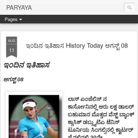
PARYAYA
Pages
AUG
ಇಂದಿನ ಇತಿಹಾಸ History Today ಆಗಸ್ಟ್ 08
11
ಇಂದಿನ ಇತಿಹಾಸ
ಆಗಸ್ಟ್
08
ಲಾಸ್ ಏಂಜೆಲಿಸ್ ನ
ಕಾರ್ಸೋನಿನಲ್ಲಿ ಆರು ಲಕ್ಷ ಡಾಲರ್
ಬಹುಮಾನ ಮೊತ್ತದ ವೆಸ್ಟ್ ಬ್ಯಾಂಕ್
ಕ್ಲಾಸಿಕ್ ಡಬ್ಲ್ಯುಟಿಎ ಟೆನಿಸ್
ಟೂರ್ನಿಯ ಸಿಂಗಲ್ಸಿನಲ್ಲಿ ಕ್ವಾರ್ಟರ್
ಫೈನಲಿನಲ್ಲಿ 30ನೇ