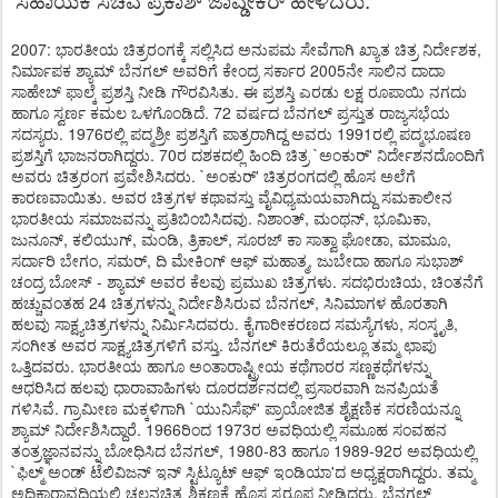
ಸಹಾಯಕ
ಸಚಿವ
ಪ್ರಕಾಶ್
ಜಾವ್ಡೇಕರ್
ಹೇಳಿದರು
.
2007: ಭಾರತೀಯ ಚಿತ್ರರಂಗಕ್ಕೆ ಸಲ್ಲಿಸಿದ ಅನುಪಮ ಸೇವೆಗಾಗಿ ಖ್ಯಾತ ಚಿತ್ರ ನಿರ್ದೇಶಕ,
ನಿರ್ಮಾಪಕ ಶ್ಯಾಮ್ ಬೆನಗಲ್ ಅವರಿಗೆ ಕೇಂದ್ರ ಸರ್ಕಾರ 2005ನೇ ಸಾಲಿನ ದಾದಾ
ಸಾಹೇಬ್ ಫಾಲ್ಕೆ ಪ್ರಶಸ್ತಿ ನೀಡಿ ಗೌರವಿಸಿತು. ಈ ಪ್ರಶಸ್ತಿ ಎರಡು ಲಕ್ಷ ರೂಪಾಯಿ ನಗದು
ಹಾಗೂ ಸ್ವರ್ಣ ಕಮಲ ಒಳಗೊಂಡಿದೆ. 72 ವರ್ಷದ ಬೆನಗಲ್ ಪ್ರಸ್ತುತ ರಾಜ್ಯಸಭೆಯ
ಸದಸ್ಯರು. 1976ರಲ್ಲಿ ಪದ್ಮಶ್ರೀ ಪ್ರಶಸ್ತಿಗೆ ಪಾತ್ರರಾಗಿದ್ದ ಅವರು 1991ರಲ್ಲಿ ಪದ್ಮಭೂಷಣ
ಪ್ರಶಸ್ತಿಗೆ ಭಾಜನರಾಗಿದ್ದರು. 70ರ ದಶಕದಲ್ಲಿ ಹಿಂದಿ ಚಿತ್ರ `ಅಂಕುರ್' ನಿರ್ದೇಶನದೊಂದಿಗೆ
ಅವರು ಚಿತ್ರರಂಗ ಪ್ರವೇಶಿಸಿದರು. `ಅಂಕುರ್' ಚಿತ್ರರಂಗದಲ್ಲಿ ಹೊಸ ಅಲೆಗೆ
ಕಾರಣವಾಯಿತು. ಅವರ ಚಿತ್ರಗಳ ಕಥಾವಸ್ತು ವೈವಿಧ್ಯಮಯವಾಗಿದ್ದು ಸಮಕಾಲೀನ
ಭಾರತೀಯ ಸಮಾಜವನ್ನು ಪ್ರತಿಬಿಂಬಿಸಿದವು. ನಿಶಾಂತ್, ಮಂಥನ್, ಭೂಮಿಕಾ,
ಜುನೂನ್, ಕಲಿಯುಗ್, ಮಂಡಿ, ತ್ರಿಕಾಲ್, ಸೂರಜ್ ಕಾ ಸಾತ್ವಾ ಘೋಡಾ, ಮಾಮೂ,
ಸರ್ದಾರಿ ಬೇಗಂ, ಸಮರ್, ದಿ ಮೇಕಿಂಗ್ ಆಫ್ ಮಹಾತ್ಮ, ಜುಬೇದಾ ಹಾಗೂ ಸುಭಾಶ್
ಚಂದ್ರ ಬೋಸ್ - ಶ್ಯಾಮ್ ಅವರ ಕೆಲವು ಪ್ರಮುಖ ಚಿತ್ರಗಳು. ಸದಭಿರುಚಿಯ, ಚಿಂತನೆಗೆ
ಹಚ್ಚುವಂತಹ 24 ಚಿತ್ರಗಳನ್ನು ನಿರ್ದೇಶಿಸಿರುವ ಬೆನಗಲ್, ಸಿನಿಮಾಗಳ ಹೊರತಾಗಿ
ಹಲವು ಸಾಕ್ಷ್ಯಚಿತ್ರಗಳನ್ನು ನಿರ್ಮಿಸಿದವರು. ಕೈಗಾರೀಕರಣದ ಸಮಸ್ಯೆಗಳು, ಸಂಸ್ಕೃತಿ,
ಸಂಗೀತ ಅವರ ಸಾಕ್ಷ್ಯಚಿತ್ರಗಳಿಗೆ ವಸ್ತು. ಬೆನಗಲ್ ಕಿರುತೆರೆಯಲ್ಲೂ ತಮ್ಮ ಛಾಪು
ಒತ್ತಿದವರು. ಭಾರತೀಯ ಹಾಗೂ ಅಂತಾರಾಷ್ಟ್ರೀಯ ಕಥೆಗಾರರ ಸಣ್ಣಕಥೆಗಳನ್ನು
ಆಧರಿಸಿದ ಹಲವು ಧಾರಾವಾಹಿಗಳು ದೂರದರ್ಶನದಲ್ಲಿ ಪ್ರಸಾರವಾಗಿ ಜನಪ್ರಿಯತೆ
ಗಳಿಸಿವೆ. ಗ್ರಾಮೀಣ ಮಕ್ಕಳಿಗಾಗಿ `ಯುನಿಸೆಫ್' ಪ್ರಾಯೋಜಿತ ಶೈಕ್ಷಣಿಕ ಸರಣಿಯನ್ನೂ
ಶ್ಯಾಮ್ ನಿರ್ದೇಶಿಸಿದ್ದಾರೆ. 1966ರಿಂದ 1973ರ ಅವಧಿಯಲ್ಲಿ ಸಮೂಹ ಸಂವಹನ
ತಂತ್ರಜ್ಞಾನವನ್ನು ಬೋಧಿಸಿದ ಬೆನಗಲ್, 1980-83 ಹಾಗೂ 1989-92ರ ಅವಧಿಯಲ್ಲಿ
`ಫಿಲ್ಮ್ ಅಂಡ್ ಟೆಲಿವಿಜನ್ ಇನ್ ಸ್ಟಿಟ್ಯೂಟ್ ಆಫ್ ಇಂಡಿಯಾ'ದ ಅಧ್ಯಕ್ಷರಾಗಿದ್ದರು. ತಮ್ಮ
ಅಧಿಕಾರಾವಧಿಯಲ್ಲಿ ಚಲನಚಿತ್ರ ಶಿಕ್ಷಣಕ್ಕೆ ಹೊಸ ಸ್ವರೂಪ ನೀಡಿದರು. ಬೆನಗಲ್