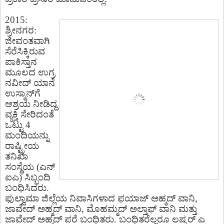
2015:
ಶ್ರೀನಗರ:
ಜೀವಂತವಾಗಿ
ಸೆರೆಸಿಕ್ಕಿರುವ
ಪಾಕಿಸ್ತಾನ
ಮೂಲದ ಉಗ್ರ
ನವೀದ್ ಯಾನೆ
ಉಸ್ಮಾನ್​ಗೆ
ಆಶ್ರಯ ನೀಡಿದ್ದ
ವ್ಯಕ್ತಿ ಸೇರಿದಂತೆ
ಒಟ್ಟು 4
ಮಂದಿಯನ್ನು
ರಾಷ್ಟ್ರೀಯ
ತನಿಖಾ
ಸಂಸ್ಥೆಯ (ಎನ್​
ಐಎ) ಸಿಬ್ಬಂದಿ
ಬಂಧಿಸಿದರು.
ಫುಲ್ವಾಮಾ ಜಿಲ್ಲೆಯ ನಿವಾಸಿಗಳಾದ ಫಯಾಜ್ ಅಹ್ಮದ್ ವಾನಿ,
ಜಾವೇದ್ ಅಹ್ಮದ್ ವಾನಿ, ಮೊಹಮ್ಮದ್ ಅಲ್ತಾಫ್ ವಾನಿ ಮತ್ತು
ಜಾವೇದ್ ಅಹ್ಮದ್ ಪರೆ ಬಂಧಿತರು. ಬಂಧಿತರೆಲ್ಲರೂ ಲಷ್ಕರ್ ಎ