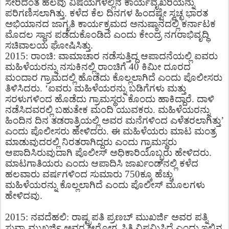
ಸೇರಿದಂತೆ ಹಲವು ವಿಷಯಗಳಲ್ಲಿನ ಕಾರ್ಯವೈಖರಿಯನ್ನು
ಪರಿಗಣಿಸಲಾಗಿತ್ತು. ಕಳೆದ ಕೆಲ ದಿನಗಳ ಹಿಂದಷ್ಟೇ ಸ್ವಚ್ಛ ಭಾರತ
ಅಭಿಯಾನದ ಜಾಗೃತಿ ಕಾರ್ಯಕ್ರಮದ ಅನುಷ್ಠಾನದಲ್ಲಿ ಕರ್ನಾಟಕ
ಮೊದಲ ಸ್ಥಾನ ಪಡೆದುಕೊಂಡಿದೆ ಎಂದು ಕೇಂದ್ರ ನಗರಾಭಿವೃದ್ಧಿ
ಸಚಿವಾಲಯ ಘೋಷಿಸಿತ್ತು.
2015: ರಾಂಚಿ: ವಾಮಾಚಾರ ನಡೆಸುತ್ತಿದ್ದ ಆಪಾದನೆಯಲ್ಲಿ ಐವರು
ಮಹಿಳೆಯರನ್ನು ನಸುಕಿನಲ್ಲಿ ರಾಂಚಿಗೆ 40 ಕಿಮೀ ದೂರದ
ಮಂದಾರ ಗ್ರಾಮದಲ್ಲಿ ಹೊಡೆದು ಕೊಲ್ಲಲಾಗಿದೆ ಎಂದು ಪೊಲೀಸರು
ತಿಳಿಸಿದರು. ‘ಐವರು ಮಹಿಳೆಯರನ್ನು ಬಡಿಗೆಗಳು ಮತ್ತು
ಸರಳುಗಳಿಂದ ಹೊಡೆದು ಗ್ರಾಮಸ್ಥರು ಕೊಂದು ಹಾಕಿದ್ದಾರೆ. ದಾಳಿ
ನಡೆಸಿದವರಲ್ಲಿ ಬಹುತೇಕ ಮಂದಿ ಯುವಕರು. ಮಹಿಳೆಯರನ್ನು
ಹಿಂದಿನ ದಿನ ತಡರಾತ್ರಿಯಲ್ಲಿ ಅವರ ಮನೆಗಳಿಂದ ಎಳೆತರಲಾಗಿತ್ತು’
ಎಂದು ಪೊಲೀಸರು ಹೇಳಿದರು. ಈ ಮಹಿಳೆಯರು ಮಾಟ ಮಂತ್ರ
ಮಾಡುವುದರಲ್ಲಿ ನಿರತರಾಗಿದ್ದರು ಎಂದು ಗ್ರಾಮಸ್ಥರು
ಆಪಾದಿಸಿರುವುದಾಗಿ ಪೊಲೀಸ್ ಅಧಿಕಾರಿಯೊಬ್ಬರು ಹೇಳಿದರು.
ಮಾಟಗಾತಿಯರು ಎಂದು ಆಪಾದಿಸಿ ಜಾರ್ಖಂಡ್​ನಲ್ಲಿ ಕಳೆದ
ಹಲವಾರು ವರ್ಷಗಳಿಂದ ಸುಮಾರು 750ಕ್ಕೂ ಹೆಚ್ಚು
ಮಹಿಳೆಯರನ್ನು ಕೊಲ್ಲಲಾಗಿದೆ ಎಂದು ಪೊಲೀಸ್ ಮೂಲಗಳು
ಹೇಳಿದವು.
2015: ನವದೆಹಲಿ: ರಾಷ್ಟ್ರಪತಿ ಪ್ರಣಬ್ ಮುಖರ್ಜಿ ಅವರ ಪತ್ನಿ
ಸುವ್ರಾ ಮುಖರ್ಜಿ ಅವರ ಆರೋಗ್ಯ ಸ್ಥಿತಿ ವಿಷಮಿಸಿದೆ ಎಂದು ಇಲ್ಲಿನ