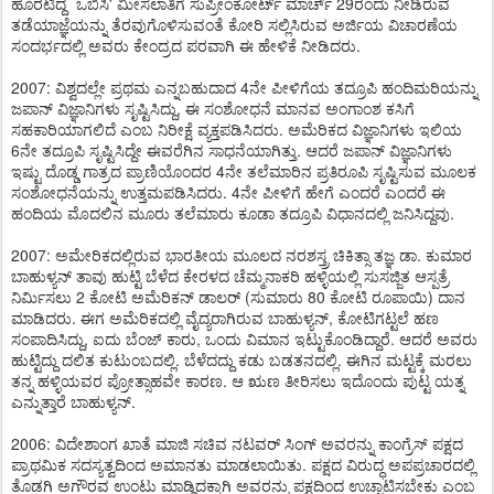
ಹೊರಟಿದ್ದ `ಒಬಿಸಿ' ಮೀಸಲಾತಿಗೆ ಸುಪ್ರೀಂಕೋರ್ಟ್ ಮಾರ್ಚ್ 29ರಂದು ನೀಡಿರುವ
ತಡೆಯಾಜ್ಞೆಯನ್ನು ತೆರವುಗೊಳಿಸುವಂತೆ ಕೋರಿ ಸಲ್ಲಿಸಿರುವ ಅರ್ಜಿಯ ವಿಚಾರಣೆಯ
ಸಂದರ್ಭದಲ್ಲಿ ಅವರು ಕೇಂದ್ರದ ಪರವಾಗಿ ಈ ಹೇಳಿಕೆ ನೀಡಿದರು.
2007: ವಿಶ್ವದಲ್ಲೇ ಪ್ರಥಮ ಎನ್ನಬಹುದಾದ 4ನೇ ಪೀಳಿಗೆಯ ತದ್ರೂಪಿ ಹಂದಿಮರಿಯನ್ನು
ಜಪಾನ್ ವಿಜ್ಞಾನಿಗಳು ಸೃಷ್ಟಿಸಿದ್ದು, ಈ ಸಂಶೋಧನೆ ಮಾನವ ಅಂಗಾಂಶ ಕಸಿಗೆ
ಸಹಕಾರಿಯಾಗಲಿದೆ ಎಂಬ ನಿರೀಕ್ಷೆ ವ್ಯಕ್ತಪಡಿಸಿದರು. ಅಮೆರಿಕದ ವಿಜ್ಞಾನಿಗಳು ಇಲಿಯ
6ನೇ ತದ್ರೂಪಿ ಸೃಷ್ಟಿಸಿದ್ದೇ ಈವರೆಗಿನ ಸಾಧನೆಯಾಗಿತ್ತು. ಆದರೆ ಜಪಾನ್ ವಿಜ್ಞಾನಿಗಳು
ಇಷ್ಟು ದೊಡ್ಡ ಗಾತ್ರದ ಪ್ರಾಣಿಯೊಂದರ 4ನೇ ತಲೆಮಾರಿನ ಪ್ರತಿರೂಪಿ ಸೃಷ್ಟಿಸುವ ಮೂಲಕ
ಸಂಶೋಧನೆಯನ್ನು ಉತ್ತಮಪಡಿಸಿದರು. 4ನೇ ಪೀಳಿಗೆ ಹೇಗೆ ಎಂದರೆ ಎಂದರೆ ಈ
ಹಂದಿಯ ಮೊದಲಿನ ಮೂರು ತಲೆಮಾರು ಕೂಡಾ ತದ್ರೂಪಿ ವಿಧಾನದಲ್ಲಿ ಜನಿಸಿದ್ದವು.
2007: ಅಮೇರಿಕದಲ್ಲಿರುವ ಭಾರತೀಯ ಮೂಲದ ನರಶಸ್ತ್ರ ಚಿಕಿತ್ಸಾ ತಜ್ಞ ಡಾ. ಕುಮಾರ
ಬಾಹುಳ್ಯನ್ ತಾವು ಹುಟ್ಟಿ ಬೆಳೆದ ಕೇರಳದ ಚೆಮ್ಮನಾಕರಿ ಹಳ್ಳಿಯಲ್ಲಿ ಸುಸಜ್ಜಿತ ಆಸ್ಪತ್ರೆ
ನಿರ್ಮಿಸಲು 2 ಕೋಟಿ ಅಮೆರಿಕನ್ ಡಾಲರ್ (ಸುಮಾರು 80 ಕೋಟಿ ರೂಪಾಯಿ) ದಾನ
ಮಾಡಿದರು. ಈಗ ಅಮೆರಿಕದಲ್ಲಿ ವೈದ್ಯರಾಗಿರುವ ಬಾಹುಳ್ಯನ್, ಕೋಟಿಗಟ್ಟಲೆ ಹಣ
ಸಂಪಾದಿಸಿದ್ದು, ಐದು ಬೆಂಜ್ ಕಾರು, ಒಂದು ವಿಮಾನ ಇಟ್ಟುಕೊಂಡಿದ್ದಾರೆ. ಆದರೆ ಅವರು
ಹುಟ್ಟಿದ್ದು ದಲಿತ ಕುಟುಂಬದಲ್ಲಿ. ಬೆಳೆದದ್ದು ಕಡು ಬಡತನದಲ್ಲಿ. ಈಗಿನ ಮಟ್ಟಕ್ಕೆ ಮರಲು
ತನ್ನ ಹಳ್ಳಿಯವರ ಪ್ರೋತ್ಸಾಹವೇ ಕಾರಣ. ಆ ಋಣ ತೀರಿಸಲು ಇದೊಂದು ಪುಟ್ಟ ಯತ್ನ
ಎನ್ನುತ್ತಾರೆ ಬಾಹುಳ್ಯನ್.
2006: ವಿದೇಶಾಂಗ ಖಾತೆ ಮಾಜಿ ಸಚಿವ ನಟವರ್ ಸಿಂಗ್ ಅವರನ್ನು ಕಾಂಗ್ರೆಸ್ ಪಕ್ಷದ
ಪ್ರಾಥಮಿಕ ಸದಸ್ಯತ್ವದಿಂದ ಅಮಾನತು ಮಾಡಲಾಯಿತು. ಪಕ್ಷದ ವಿರುದ್ಧ ಅಪಪ್ರಚಾರದಲ್ಲಿ
ತೊಡಗಿ ಅಗೌರವ ಉಂಟು ಮಾಡ್ದಿದಕ್ಕಾಗಿ ಅವರನ್ನು ಪಕ್ಷದಿಂದ ಉಚ್ಚಾಟಿಸಬೇಕು ಎಂಬ