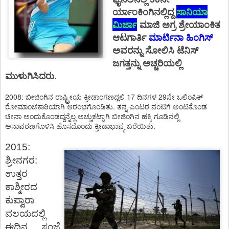
ರ್ಯಾಂಕಿಂಗಿನಲ್ಲಿದ್ದ
ಸಾನಿಯಾ
ಮಿರ್ಜಾ
ಮಾಜಿ ಅಗ್ರ ಶ್ರೇಯಾಂಕಿತ
ಆಟಗಾರ್ತಿ
ಮಾರ್ಟಿನಾ ಹಿಂಗಿಸ್
ಅವರನ್ನು ಸೋಲಿಸಿ ಟೆನಿಸ್
ಜಗತ್ತನ್ನು ಅಚ್ಚರಿಯಲ್ಲಿ
ಮುಳುಗಿಸಿದರು.
2008: ಬೀಜಿಂಗಿನ ರಾಷ್ಟ್ರೀಯ ಕ್ರೀಡಾಂಗಣದ್ಲಲಿ 17 ದಿನಗಳ 29ನೇ ಒಲಿಂಪಿಕ್
ರೋಮಾಂಚಕಾರಿಯಾಗಿ ಆರಂಭಗೊಂಡಿತು. ತನ್ನ ಎಂಟರ ನಂಟಿಗೆ ಅಂಟಿಕೊಂಡ
ಚೀನಾ ಅಂದುಕೊಂಡದ್ದನ್ನೆಲ್ಲ ಅಚ್ಚುಕಟ್ಟಾಗಿ ಬೀಜಿಂಗಿನ ಹಕ್ಕಿ ಗೂಡಿನಲ್ಲಿ
ಅನಾವರಣಗೊಳಿಸಿ ಹೊಸದೊಂದು ಕ್ರೀಡಾಭಾಷ್ಯ ಬರೆಯಿತು.
2015:
ಶ್ರೀನಗರ
:
ಉತ್ತರ
ಕಾಶ್ಮೀರದ
ಕುಪ್ವಾರಾ
ವಲಯದಲ್ಲಿ
ಈದಿನ
ಸಂಜೆ