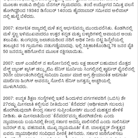
ಮೂಲತಃ ಉಡುಪಿ ಜಿಲ್ಲೆಯ ಬೆನಗಲ್ ಗ್ರಾಮದವರು. ತಂದೆ ಉದ್ಯೋಗದ ನಿಮಿತ್ತ ವಲಸೆ
ಹೋಗಿದ್ದರಿಂದ 1934ರ ಡಿಸೆಂಬರ್ 14ರಂದು ಹೈದರಾಬಾದ್ ಸಮೀಪದ ಅಲಿವಾಲ್
ನಲ್ಲಿ ಹುಟ್ಟಿ ಬೆಳೆದರು.
2007: ಕರ್ನಾಟಕ ರಾಜ್ಯದಲ್ಲಿ ಮಳೆ ತನ್ನ ಆರ್ಭಟವನ್ನು ಮುಂದುವರೆಸಿತು. ಕೊಡಗಿನಲ್ಲಿ
ಮಳೆ ಸ್ವಲ್ಪ ಇಳಿಮುಖವಾದರೂ ಉತ್ತರ ಕನ್ನಡ ಮತ್ತು ಬಳ್ಳಾರಿಗಳಲ್ಲಿ ಅಪಾಯದ ಅಂಚು
ತಲುಪಿತು. ತುಂಗಭದ್ರಾ ಜಲಾಶಯದಿಂದ ನದಿಗೆ ಅಧಿಕ ನೀರು ಬಿಟ್ಟ ಹಿನ್ನೆಲೆಯಲ್ಲಿ
ತಾಲ್ಲೂಕಿನ 16 ಗ್ರಾಮಗಳು ನಡುಗಡ್ಡೆಯಾದವು. ಇಲ್ಲಿ ಸಿಕ್ಕಿಹಾಕಿಕೊಂಡಿದ್ದ 76 ಜನರ ಪೈಕಿ
50 ಜನರನ್ನು ಹರಿಗೋಲಿನ ಮೂಲಕ ರಕ್ಷಿಸಲಾಯಿತು.
2007: ಲಾಸ್ ಏಂಜೆಲಿಸ್ ನ ಕಾರ್ಸೋನಿನಲ್ಲಿ ಆರು ಲಕ್ಷ ಡಾಲರ್ ಬಹುಮಾನ ಮೊತ್ತದ
ವೆಸ್ಟ್ ಬ್ಯಾಂಕ್ ಕ್ಲಾಸಿಕ್ ಡಬ್ಲ್ಯುಟಿಎ ಟೆನಿಸ್ ಟೂರ್ನಿಯ ಸಿಂಗಲ್ಸಿನಲ್ಲಿ ಕ್ವಾರ್ಟರ್ ಫೈನಲಿನಲ್ಲಿ
30ನೇ ರ್ಯಾಂಕಿಂಗಿನಲ್ಲಿದ್ದ ಸಾನಿಯಾ ಮಿರ್ಜಾ ಮಾಜಿ ಅಗ್ರ ಶ್ರೇಯಾಂಕಿತ ಆಟಗಾರ್ತಿ
ಮಾರ್ಟಿನಾ ಹಿಂಗಿಸ್ ಅವರನ್ನು ಸೋಲಿಸಿ ಟೆನಿಸ್ ಜಗತ್ತನ್ನು ಅಚ್ಚರಿಯಲ್ಲಿ
ಮುಳುಗಿಸಿದರು.
2007: ಉನ್ನತ ಶಿಕ್ಷಣ ಸಂಸ್ಥೆಗಳಲ್ಲಿ ಇತರೆ ಹಿಂದುಳಿದ ವರ್ಗಗಳವರಿಗೆ (ಒಬಿಸಿ) ಶೇ
27ರಷ್ಟು ಮೀಸಲಾತಿ ಕಲ್ಪಿಸುವ ನೀತಿಯಿಂದ `ಕೆನೆಪದರ' (ಆರ್ಥಿಕವಾಗಿ ಸಬಲರು)
ಹೊರಗಿಡುವುದಾಗಿ ಕೇಂದ್ರ ಸರ್ಕಾರ ಸುಪ್ರೀಂಕೋರ್ಟ್ ಮುಂದೆ ಮಹತ್ವದ ಹೇಳಿಕೆ
ನೀಡಿತು. ಈ ಮೀಸಲಾತಿಯಿಂದ `ಕೆನೆಪದರ'ವನ್ನು ಹೊರಗಿಡಬೇಕು ಎಂದು
ನ್ಯಾಯಾಲಯ ಬಯಸಿದಲ್ಲಿ ಕೇಂದ್ರ ಸರ್ಕಾರ ಅದನ್ನು ಪಾಲಿಸಲಿದೆ ಎಂದು ಸಾಲಿಸಿಟರ್
ಜನರಲ್ ಜಿ.ಇ. ವಹನಾವತಿ, ಮುಖ್ಯ ನ್ಯಾಯಮೂರ್ತಿ ಕೆ.ಜಿ. ಬಾಲಕೃಷ್ಣನ್ ನೇತೃತ್ವದ
ಐವರು ನ್ಯಾಯಾಧೀಶರ ಸಂವಿಧಾನ ಪೀಠಕ್ಕೆ ತಿಳಿಸಿದರು. ಸರ್ಕಾರ ಜಾರಿಗೊಳಿಸಲು