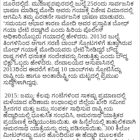
ದೂರದಲ್ಲಿದೆ. ಮುಜಾಫ್ಪರಪುರದಲ್ಲಿ ಜುಲೈ 25ರಂದು ಸಾರ್ವಜನಿಕ
ಭಾಷಣ ಮಾಡಿದ್ದ ಮೋದಿ ಅವರು ಗಯಾಕ್ಕೆ ವಿಶೇಷ ವಿಮಾನದಲ್ಲಿ
ಆಗಮಿಸಿ ತಮ್ಮ ಎರಡನೇ ಸಾರ್ವಜನಿಕ ಭಾಷಣ ಮಾಡುವರು.
‘ಸಮಯದ ಅಭಾವ ಕಾರಣ ಮೋದಿ ಅವರ ಪ್ರಸ್ತಾಪಿತ ಬೋಧ್
ಗಯಾ ಭೇಟಿ ರದ್ದಾಗಿದೆ ಎಂದು ಹಿರಿಯ ಪೊಲೀಸ್
ಅಧಿಕಾರಿಯೊಬ್ಬರು ಗಯಾದಲ್ಲಿ ಹೇಳಿದರು. 2013ರ ಜುಲೈ
ತಿಂಗಳಿನಿಂದ ಆಗಾಗ ಸರಣಿ ಬಾಂಬ್ ಸ್ಪೋಟಗಳಿಗೆ ತುತ್ತಾಗಿರುವ
ಬೋಧ್ ಗಯಾಕ್ಕೆ ಮೋದಿಯವರು ಭೇಟಿ ನೀಡಿದ್ದರೆ ಬೌದ್ಧ
ರಾಷ್ಟ್ರಗಳಿಗೆ ಧನಾತ್ಮಕ ಸಂದೇಶವನ್ನು ನೀಡುತ್ತಿತ್ತು ಎಂದು ಬೌದ್ಧ
ಭಿಕ್ಷು ಒಬ್ಬರು ಹೇಳಿದರು. ದೇವಾಲಯದ ಆಸುಪಾಸಿನಲ್ಲಿ
2013ರಿಂದ ಈವರೆಗೆ ಕನಿಷ್ಠ 10 ಬಾಂಬ್​ಗಳು ಸ್ಪೋಟಿಸಿದ್ದು
ರಾಷ್ಟ್ರೀಯ ಹಾಗೂ ಅಂತಾರಾಷ್ಟ್ರೀಯ ಮಟ್ಟದಲ್ಲಿ ಪ್ರಮುಖ
ಸುದ್ಧಿಗಳಾಗಿದ್ದವು.
2015: ಜಮ್ಮು: ಕೆಲವು ಗಂಟೆಗಳಿಂದ ಸಾಕಷ್ಟು ಪ್ರಮಾಣದಲ್ಲಿ
ಮಳೆಯಾದ ಪರಿಣಾಮ ಉಧಾಂಪುರ ಜಿಲ್ಲೆಯ ಖೇರಿ ಸಮೀಪ
ಶ್ರೀನಗರ ಮತ್ತು ಜಮ್ಮು ಸಂಪರ್ಕ ಸಾಧಿಸುವ ರಾಷ್ಟ್ರೀಯ
ಹೆದ್ದಾರಿಯಲ್ಲಿ ಭೂಕುಸಿತ ಸಂಭವಿಸಿ, ಅಮರನಾಥ ಯಾತ್ರಿಕರ
ಪ್ರಯಾಣಕ್ಕೆ ಅಡ್ಡಿಯುಂಟಾಯಿತು. ಈ ಹಿನ್ನೆಲೆಯಲ್ಲಿ ತಾತ್ಕಾಲಿಕವಾಗಿ
ಅಮರನಾಥ ಯಾತ್ರೆಯನ್ನು ರದ್ದು ಪಡಿಸಲಾಯಿತು. 300 ಕಿಲೋ
ಮೀಟರ್​ನಷ್ಟು ದೂರ ಹೊಂದಿರುವ ಈ ಹೆದ್ದಾರಿ ಮೂಲಕವೇ