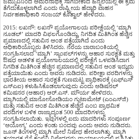
ಜಮ್ಮುವಿನಿಂದ ಅಮರನಾಥಕ್ಕೆ ಸಾಗಬೇಕಾದ ಹಿನ್ನೆಲೆಯಲ್ಲಿ ಈ ಕ್ರಮ
ತೆಗೆದುಕೊಳ್ಳಲಾಗಿದೆ ಎಂದು ರಾಷ್ಟ್ರೀಯ ಹೆದ್ದಾರಿ ವಾಹನ
ನಿರ್ವಹಣಾಧಿಕಾರಿ ಸಂಜಯ್ ಕೊತ್ವಾಲ್ ಹೇಳಿದರು.
2015: ಲಖನೌ: ಲಖನೌ ಪ್ರಯೋಗಾಲಯ ಪರೀಕ್ಷೆಯಲ್ಲಿ ‘ಮ್ಯಾಗಿ
ನೂಡಲ್’ ಮಾದರಿ ವಿಫಲಗೊಂಡಿದ್ದು, ನಿಗದಿತ ಮಿತಿಗಿಂತ ಹೆಚ್ಚಿನ
ಪ್ರಮಾಣದಲ್ಲಿ ಸತುವಿನ ಅಂಶ ಪತ್ತೆಯಾಗಿದೆ ಎಂದು
ಅಧಿಕಾರಿಯೊಬ್ಬರು ತಿಳಿಸಿದರು. ನೆರೆಯ ಬಾರಾಬಂಕಿಯಲ್ಲಿ
ಸಂಗ್ರಹಿಸಲಾದ ‘ಮ್ಯಾಗಿ’ ಸ್ಯಾಂಪಲ್​ಗಳನ್ನು ಆಹಾರ ಸುರಕ್ಷತೆ ಮತ್ತು
ಔಷಧ ಆಡಳಿತ ಪ್ರಯೋಗಾಲಯದಲ್ಲಿ ಪರೀಕ್ಷೆಗೆ ಒಳಪಡಿಸಿದಾಗ
ನಿಗದಿತ ಮಿತಿಗಿಂತ ಹೆಚ್ಚಿನ ಪ್ರಮಾಣದಲ್ಲಿ ಸತುವಿನ ಅಂಶ ಇದ್ದುದು
ಪತ್ತೆಯಾಯಿತು ಎಂದು ಅವರು ನುಡಿದರು. ಪರೀಕ್ಷಾ ವರದಿಗಳನ್ನು
ಭಾರತೀಯ ಆಹಾರ ಸುರಕ್ಷತೆ ಗುಣಮಟ್ಟ ಪ್ರಾಧಿಕಾರಕ್ಕೆ (ಎಫ್​ಎಸ್​
ಎಸ್​ಎಐ) ಕಳುಹಿಸಿಕೊಡಲಾಗುವುದು ಎಂದು ಅಡಿಷನಲ್
ಕಮಿಷನರ (ಆಹಾರ) ಆರ್.ಎಸ್. ಮೌರ್ಯ ಹೇಳಿದರು.
ಮ್ಯಾಗಿಯಲ್ಲಿ ಮಾನೋಸೋಡಿಯಂ ಗ್ಲುಟಾಮೇಟ್ (ಎಂಎಸ್​ಜಿ)
ಮತ್ತು ಸತುವಿನ ಅಂಶ ಮಿತಿಗಿಂತ ಹೆಚ್ಚಿದೆ ಎಂಬ ಪ್ರಾಥಮಿಕ
ವರದಿಗಳ ಬಳಿಕ ರಾಜ್ಯಾದ್ಯಂತ 500 ಮಾದರಿಗಳನ್ನು
ಸಂಗ್ರಹಿಸಲಾಯಿತು. ಇವುಗಳಲ್ಲಿ ಐದು ಮಾದರಿಗಳು ಸಂಪೂರ್ಣ
‘ಅಯೋಗ್ಯ’ ಎಂದು ಕಂಡು ಬಂದವು ಎಂದು ಅವರು ನುಡಿದರು.
ಜೂನ್ ತಿಂಗಳಲ್ಲಿ ಮ್ಯಾಗಿ ಮೇಲೆ ನಿಷೇಧ ಹೇರಲಾಗಿತ್ತು. ಮ್ಯಾಗಿ
ತಯಾರಕ ನೆಸ್ಲೆ ಕಂಪೆನಿ ನಿಷೇಧವನ್ನು ನ್ಯಾಯಾಲಯದಲ್ಲಿ ಪ್ರಶ್ನಿಸಿತ್ತು.