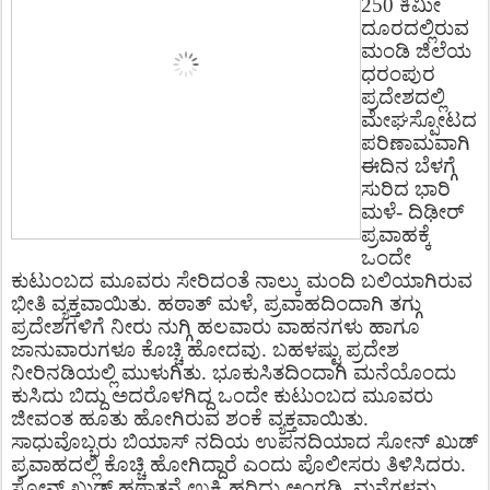
250 ಕಿಮೀ
ದೂರದಲ್ಲಿರುವ
ಮಂಡಿ ಜಿಲೆಯ
ಧರಂಪುರ
ಪ್ರದೇಶದಲ್ಲಿ
ಮೇಘಸ್ಪೋಟದ
ಪರಿಣಾಮವಾಗಿ
ಈದಿನ ಬೆಳಗ್ಗೆ
ಸುರಿದ ಭಾರಿ
ಮಳೆ- ದಿಢೀರ್
ಪ್ರವಾಹಕ್ಕೆ
ಒಂದೇ
ಕುಟುಂಬದ ಮೂವರು ಸೇರಿದಂತೆ ನಾಲ್ಕು ಮಂದಿ ಬಲಿಯಾಗಿರುವ
ಭೀತಿ ವ್ಯಕ್ತವಾಯಿತು. ಹಠಾತ್ ಮಳೆ, ಪ್ರವಾಹದಿಂದಾಗಿ ತಗ್ಗು
ಪ್ರದೇಶಗಳಿಗೆ ನೀರು ನುಗ್ಗಿ ಹಲವಾರು ವಾಹನಗಳು ಹಾಗೂ
ಜಾನುವಾರುಗಳೂ ಕೊಚ್ಚಿ ಹೋದವು. ಬಹಳಷ್ಟು ಪ್ರದೇಶ
ನೀರಿನಡಿಯಲ್ಲಿ ಮುಳುಗಿತು. ಭೂಕುಸಿತದಿಂದಾಗಿ ಮನೆಯೊಂದು
ಕುಸಿದು ಬಿದ್ದು ಅದರೊಳಗಿದ್ದ ಒಂದೇ ಕುಟುಂಬದ ಮೂವರು
ಜೀವಂತ ಹೂತು ಹೋಗಿರುವ ಶಂಕೆ ವ್ಯಕ್ತವಾಯಿತು.
ಸಾಧುವೊಬ್ಬರು ಬಿಯಾಸ್ ನದಿಯ ಉಪನದಿಯಾದ ಸೋನ್ ಖುಡ್
ಪ್ರವಾಹದಲ್ಲಿ ಕೊಚ್ಚಿ ಹೋಗಿದ್ದಾರೆ ಎಂದು ಪೊಲೀಸರು ತಿಳಿಸಿದರು.
ಸೋನ್ ಖುಡ್ ಹಠಾತ್ತನೆ ಉಕ್ಕಿ ಹರಿದು ಅಂಗಡಿ, ಮನೆಗಳನ್ನು