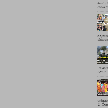
ಹಿಂದೆ ನ
ಊಟ ಆಯ್
ಸತ್ಯನಾರ
ದೇವಾರಾಧ
Pakist
Satur..
unique
E- Com