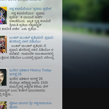
ಸಪ್ತ ಕಲಾವಿದೆಯರ ʼಪ್ರಥಮ ಪ್ರವೇಶʼ
ಸಪ್ತ ಕಲಾವಿದೆಯರ ʼ ಪ್ರಥಮ
ಪ್ರವೇಶ ʼ ಕ ಲಾಂಜಲಿ ಆರ್ಟ್
ಅಕಾಡೆಮಿಯ‌ ಖ್ಯಾತ ನೃತ್ಯ ಕಲಾವಿದೆ
ಶ್ರೀಮತಿ ಪ್ರತಿಭಾ ಸತ್ಯವಣ್ಣನ್
ತರಬೇತಿ ಪಡೆದ ಏಳು ಪ್ರತಿಭಾ...
ಜಂತರ್ ಮಂತರ್ ಪ್ರತಿಭಟನೆ: ಪ್ರಧಾನಿ
ಹೆಸರಿನಲ್ಲಿ ನಕಲಿ ವಿಡಿಯೋ
ಜಂತರ್ ಮಂತರ್ ಪ್ರತಿಭಟ ನೆ:
ಪ್ರಧಾನಿ ಹೆಸರಿನಲ್ಲಿ ನಕಲಿ ವಿಡಿಯೋ ನ
ವದೆಹಲಿ: ಸಾಮಾಜಿಕ ಜಾಲತಾಣಗಳಲ್ಲಿ
ತ್ತಿರುವ ವಿಡಿಯೋ ಒಂದರಲ್ಲಿ ಪ್ರಧಾನಿ ನರೇಂದ್ರ
.
ಇಂದಿನ ಇತಿಹಾಸ History Today
ಆಗಸ್ಟ್ 26
ಇಂದಿನ ಇತಿಹಾಸ ಆಗಸ್ಟ್ 26
ಪೆಂಟ್ಯಾಲ ಹರಿಕೃಷ್ಣ ಅವರು 15ನೇ
ವಯಸ್ಸಿನಲ್ಲಿ ಅತ್ಯಂತ ಕಿರಿಯ ಚೆಸ್
ಡ್ ಮಾಸ್ಟರ್ ಎಂಬ ಕೀರ್ತಿಗೆ ಭಾಜನರಾದರು.
ಿ ವಿಶ್ವನಾ...
ವೈಶಾಖ ಮಾಸದ ಶ್ರೀ ಸತ್ಯನಾರಾಯಣ
ಪೂಜಾ