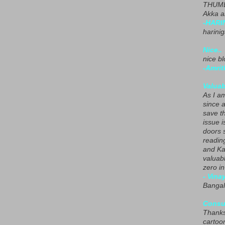
THUMB
Akka a
-HARI
harini
Nice..
nice blo
-Amrit
Valuab
As I am
since 
save t
issue i
doors 
readin
and Ka
valuab
zero i
- Vina
Bangal
Consu
Thanks
cartoo