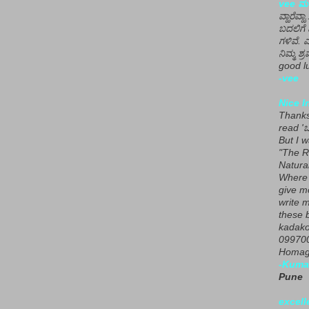
vee ಮನ
ವ್ಹಾರೆವ್ಹ
ಬದಲಿಗೆ 
ಗಳಿವೆ. 
ನಿಮ್ಮ ಶ್ರ
good lu
-vee
Nice I
Thanks 
read 'ಒ
But I 
"The R
Natura
Where 
give m
write m
these b
kadako
099700
Homage
-Kuma
Pune
excell