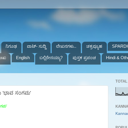
ನಿಗೂಢ
ವಾಟ್- ಸುದ್ದಿ
ಲೇಖನಗಳು..
ಚಕ್ರವ್ಯೂಹ
SPARD
ುಃಖ
English
ಬಲ್ಲಿರೇನಯ್ಯಾ?
ಪುಸ್ತಕ ಪ್ರಪಂಚ
Hindi & Oth
TOTAL 
ದು 'ಭಾವ ಸಂಗಮ'
ಂಗಮ'
KANNA
Kanna
POPUL