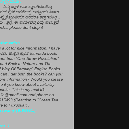
ಸ್ಸಿನ ಮಾತು .
ಾ... ನಿಮ್ಮ ಬ್ಲಾಗ್ ಅದು ಬ್ಲಾಗಾಗಿರಬಾದಿತ್ತು.
ವೆಬ್ ಸೈಟ್ ಆಗಬೇಕಿತ್ತು.ಅಷ್ಟೊಂದು ವಿಚಾರ
ಎನ್ಸೈಕ್ಲೋಪಿಡಿಯಾ ಅಂದರೂ ತಪ್ಪಾಗಲಿಕಿಲ್ಲ...
ಮ , ಶ್ರದ್ಧೆ, ಈ ಕಾರ್ಯದಲ್ಲಿ ಎದ್ದು ಕಾಣುತ್ತಿದೆ.
ck... please dont stop it
nformation.
.
a lot for nice Information. I have
ಂದು ಹುಲ್ಲಿನ ಕ್ರಾಂತಿ' kannada book.
want both "One-Straw Revolution"
oad Back to Nature and The
l Way Of Farming" English Books.
can I get both the books? can you
ore information? Would you please
e if you know about availibility
ooks. This is my mail ID:
lla@gmail.com and phone no.
15493 (Reaction to "Green Tea
 to Fukuoka": )
rswamy (ಕುಕೂಊ..)
ent..1