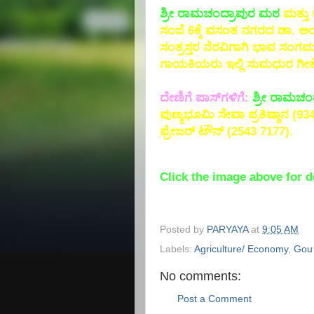
ಶ್ರೀ ರಾಮಚಂದ್ರಾಪುರ ಮಠ
ಮತ್ತು
ಸಂಜೆ 6ಕ್ಕೆ ವಸಂತ ನಗರದ ಡಾ. ಅಂ
ಸಂತ್ರಸ್ತರ ನೆರವಿಗಾಗಿ ಭಾವ ಸಂ
ಗಾಯಕಿಯರು ಇಲ್ಲಿ ಸುಮಧುರ ಗೀತೆಗಳನ
ದೇಣಿಗೆ ಪಾಸ್‌ಗಳಿಗೆ:
ಶ್ರೀ ರಾಮಚಂ
ಪುಣ್ಯಭೂಮಿ ಸೇವಾ ಪ್ರತಿಷ್ಠಾನ (9
ಫ್ರೇಜರ್ ಟೌನ್ (2543 7177).
Click the image above for d
Posted by
PARYAYA
at
9:05 AM
Labels:
Agriculture/ Economy
,
Gou 
No comments:
Post a Comment