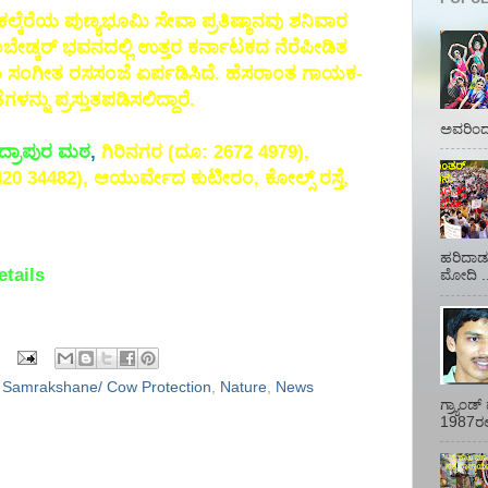
 ಕಲ್ಕೆರೆಯ ಪುಣ್ಯಭೂಮಿ ಸೇವಾ ಪ್ರತಿಷ್ಠಾನವು ಶನಿವಾರ
ಬೇಡ್ಕರ್ ಭವನದಲ್ಲಿ ಉತ್ತರ ಕರ್ನಾಟಕದ ನೆರೆಪೀಡಿತ
ಗಮ ಸಂಗೀತ ರಸಸಂಜೆ ಏರ್ಪಡಿಸಿದೆ. ಹೆಸರಾಂತ ಗಾಯಕ-
್ನು ಪ್ರಸ್ತುತಪಡಿಸಲಿದ್ದಾರೆ.
ಅವರಿಂದ 
ದ್ರಾಪುರ ಮಠ
,
ಗಿರಿನಗರ (ದೂ: 2672 4979),
3420 34482), ಆಯುರ್ವೇದ ಕುಟೀರಂ, ಕೋಲ್ಸ್ ರಸ್ತೆ,
ಹರಿದಾಡು
etails
ಮೋದಿ ..
Samrakshane/ Cow Protection
,
Nature
,
News
ಗ್ರ್ಯಾಂ
1987ರಲ್ಲ