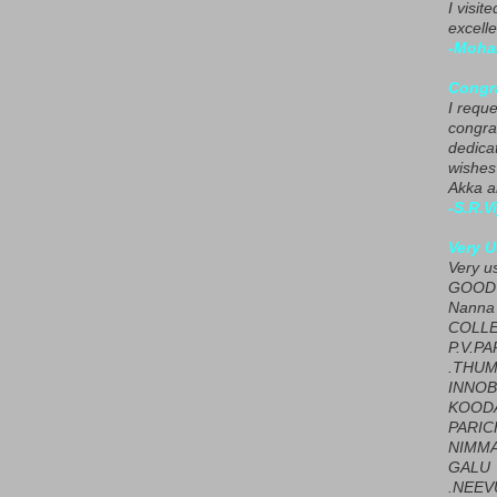
I visit
excelle
-Moha
Congra
I requ
congrat
dedica
wishes
Akka a
-S.R.V
Very U
Very u
GOOD 
Nanna
COLL
P.V.P
.THUM
INNOB
KOOD
PARIC
NIMMA
GALU
.NEEV