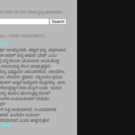
 THIS BLOG/ ಬೇಕಾದ್ದನ್ನು ಹುಡುಕಾಡಿ.!
ತೀರ್ಪು.. YOUR JUDGEMENT..
ಕ್' ..!
್ಪು ಅಂದ್ಕೊಬೇಡಿ, ಚಪ್ಪಾಳೆ ಅನ್ನಿ, ಹಸ್ತಲಾಘವ
'ಗೋ-ಪರಾಕ್' ಅನ್ನಿ ಅಥವಾ 'ಭೇಷ್' ಎಂಬ
್ಲಿ ಬೆನ್ನಿಗೊಂದು ಮೆದುಬಾರು ಅಂದುಕೊಳ್ಳಿ.
ನಂಬಲಸಾಧ್ಯ ಕೆಲಸ ಮಾಡುತ್ತಿದ್ದೀರಿ.
ಳಗೊಬ್ಬ ಇಷ್ಟೊಂದು ಚಟುವಟಿಕೆಯ, ಚಲನಶೀಲ,
, ಜೀವಪರ, ರೈತಪರ, ಸಹೃದಯೀ ಶ್ರಮಿಕ
್ ಇದ್ದಾರೆ ಅನ್ನೋದೇ ಗೊತ್ತಿರಲಿಲ್ಲ. ನಾನು
ಣಿಯಲ್ಲಿದ್ದಾಗ ದಿನಾ ಮೆಲ್ಲಗೆ ಬಂದು 'ಇಂದಿನ
ನ್ನು ತೋರಿಸಿ ಹೋಗುತ್ತಿದ್ದ ದೊಗಲೆ
ೊಳಗಿನ ಉದಯಶಂಕರ್ ಬೇರೆಯೇ
ದೆ?
ಲಾಗ್ ನಿತ್ಯ ನೂತನವಾಗಿದೆ, ಸುಂದರವಾಗಿದೆ,
ಾಗಿದೆ. ಹೀಗೆಯೇ ಸುದೀರ್ಘ
ಿಯಾಗಿರಲಿ ಎಂದು ಹಾರೈಸುತ್ತೇನೆ.
 ಹೆಗಡೆ