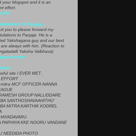
ed your blogspot and it is an
nt effort.
n Pai
tulations to Panjaje..
est you to please forward my
ulations to Panjaje. He is a
ted Yakshagana guy and our best
 are always with him. (Reaction to
ngaladalli Yaksha Vaibhava)
ijayashankar
seful..
seful site I EVER MET..
EFFORT ..
 mitra MCF OFFICER-NANNA
EAGUE
ARAMESH GROUP NALLIDDARE
BA SANTHOSHAVAAHITHU'
BA MITRA KARTHIK KODREL
A
HAYADAVARU.
 PARYAYA KKE NOORU VANDANE
U NEEDIDA PHOTO