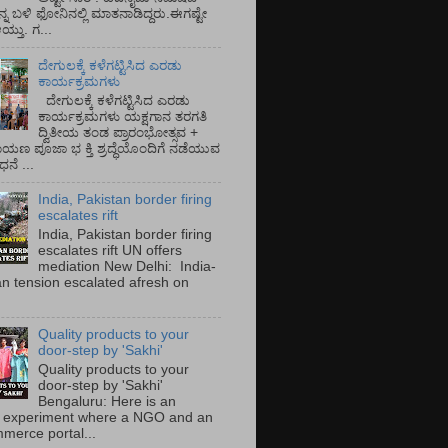
ನ್ನ ಬಳಿ ಫೋನಿನಲ್ಲಿ ಮಾತನಾಡಿದ್ದರು.ಈಗಷ್ಟೇ
ತು. ಗ...
ದೇಗುಲಕ್ಕೆ ಕಳೆಗಟ್ಟಿಸಿದ ಎರಡು
ಕಾರ್ಯಕ್ರಮಗಳು
ದೇಗುಲಕ್ಕೆ ಕಳೆಗಟ್ಟಿಸಿದ ಎರಡು
ಕಾರ್ಯಕ್ರಮಗಳು ಯಕ್ಷಗಾನ ತರಗತಿ
ದ್ವಿತೀಯ ತಂಡ ಪ್ರಾರಂಭೋತ್ಸವ +
ಾಯಣ ಪೂಜಾ ಭ ಕ್ತಿ ಶ್ರದ್ಧೆಯೊಂದಿಗೆ ನಡೆಯುವ
ನೆ ...
India, Pakistan border firing
escalates rift
India, Pakistan border firing
escalates rift UN offers
mediation New Delhi: India-
an tension escalated afresh on
.
Quality products to your
door-step by 'Sakhi'
Quality products to your
door-step by 'Sakhi'
Bengaluru: Here is an
 experiment where a NGO and an
merce portal...