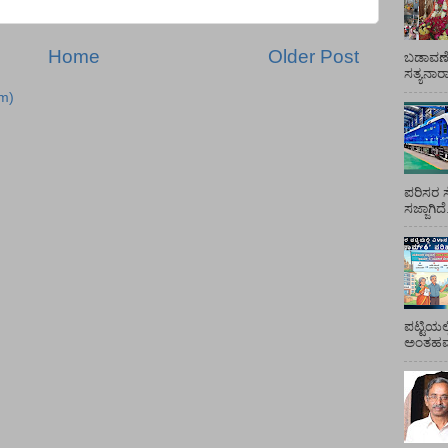
Home
Older Post
ಬಡಾವಣೆ
ಸತ್ಯನಾ
m)
ಪರಿಸರ ಸ
ಸಜ್ಜಾಗಿದ
ಪಟ್ಟಿಯಲ
ಅಂತಹವರ