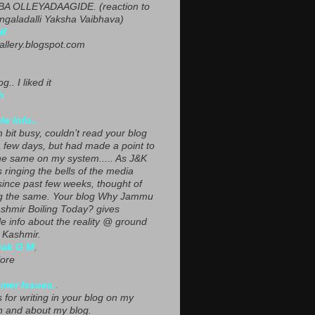
A OLLEYADAAGIDE. (reaction to
ngaladalli Yaksha Vaibhava)
NI
gallery.blogspot.com
g.. I liked it
h
le Info..
 bit busy, couldn’t read your blog
a few days, but had made a point to
he same on my system..... As J&K
s ringing the bells of the media
since past few weeks, thought of
g the same. Your blog Why Jammu
shmir Boiling Today? gives
le info about the reality @ ground
n Kashmir.
yak G M
,
ore
mer Issues.
.
 for writing in your blog on my
n and about my blog.