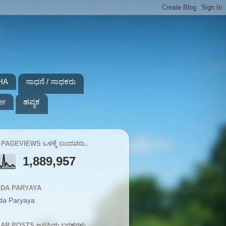
HA
ಸಾಧನೆ / ಸಾಧಕರು
er
ಹವ್ಯಕ
PAGEVIEWS ಒಳಕ್ಕೆ ಬಂದವರು..
1,889,957
DA PARYAYA
da Paryaya
AR POSTS ಜನಪ್ರಿಯ ಬರಹಗಳು