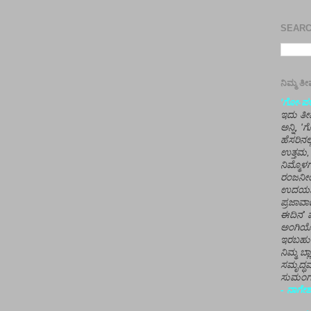
SEARCH
ನಿಮ್ಮ 
'ಗೋ-ಪರಾ
ಇದು ತೀರ
ಅನ್ನಿ, 
ಹೆಸರಿನಲ
ಉತ್ತಮ, 
ನಿಮ್ಮೊ
ರಂಜನೀಯ
ಉದಯಶಂಕರ
ಪ್ರಜಾವಾ
ಈದಿನ' ವ
ಅಂಗಿಯ
ಇರಬಹು
ನಿಮ್ಮ ಬ್
ಸಮೃದ್ಧವ
ಸುಮಂಗಲ
- ನಾಗೇಶ