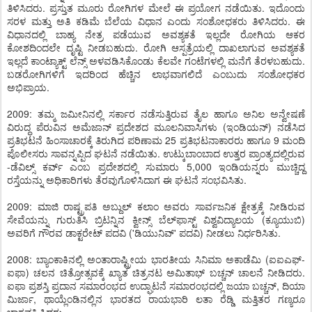
ತಿಳಿಸಿದರು. ಪ್ರಸ್ತುತ ಮೂರು ರೋಗಿಗಳ ಮೇಲೆ ಈ ಪ್ರಯೋಗ ನಡೆಯಿತು. ಇದೊಂದು
ಸರಳ ಮತ್ತು ಅತಿ ಕಡಿಮೆ ಬೆಲೆಯ ವಿಧಾನ ಎಂದು ಸಂಶೋಧಕರು ತಿಳಿಸಿದರು. ಈ
ವಿಧಾನದಲ್ಲಿ ಬಾಹ್ಯ ನೇತ್ರ ಪಡೆಯುವ ಅವಶ್ಯಕತೆ ಇಲ್ಲದೇ ರೋಗಿಯ ಆಕರ
ಕೋಶದಿಂದಲೇ ದೃಷ್ಟಿ ನೀಡಬಹುದು. ರೋಗಿ ಆಸ್ಪತ್ರೆಯಲ್ಲಿ ದಾಖಲಾಗುವ ಅವಶ್ಯಕತೆ
ಇಲ್ಲದೆ ಕಾಂಟ್ಯಾಕ್ಟ್ ಲೆನ್ಸ್ ಅಳವಡಿಸಿಕೊಂಡು ಕೆಲವೇ ಗಂಟೆಗಳಲ್ಲಿ ಮನೆಗೆ ತೆರಳಬಹುದು.
ಬಡರೋಗಿಗಳಿಗೆ ಇದರಿಂದ ಹೆಚ್ಚಿನ ಲಾಭವಾಗಲಿದೆ ಎಂಬುದು ಸಂಶೋಧಕರ
ಅಭಿಪ್ರಾಯ.
2009: ತಮ್ಮ ಜಮೀನಿನಲ್ಲಿ ಸರ್ಕಾರ ನಡೆಸುತ್ತಿರುವ ತೈಲ ಹಾಗೂ ಅನಿಲ ಅನ್ವೇಷಣೆ
ವಿರುದ್ಧ ಪೆರುವಿನ ಅಮೆಜಾನ್ ಪ್ರದೇಶದ ಮೂಲನಿವಾಸಿಗಳು (ಇಂಡಿಯನ್) ನಡೆಸಿದ
ಪ್ರತಿಭಟನೆ ಹಿಂಸಾಚಾರಕ್ಕೆ ತಿರುಗಿದ ಪರಿಣಾಮ 25 ಪ್ರತಿಭಟನಾಕಾರರು ಹಾಗೂ 9 ಮಂದಿ
ಪೊಲೀಸರು ಸಾವನ್ನಪ್ಪಿದ ಘಟನೆ ನಡೆಯಿತು. ಉಟ್ಕುಬಾಂಬಾದ ಉತ್ತರ ಪ್ರಾಂತ್ಯದಲ್ಲಿರುವ
-ಡೆವಿಲ್ಸ್ ಕರ್ವ್ ಎಂಬ ಪ್ರದೇಶದಲ್ಲಿ ಸುಮಾರು 5,000 ಇಂಡಿಯನ್ನರು ಮುಚ್ಚಿದ್ದ
ರಸ್ತೆಯನ್ನು ಅಧಿಕಾರಿಗಳು ತೆರವುಗೊಳಿಸಿದಾಗ ಈ ಘಟನೆ ಸಂಭವಿಸಿತು.
2009: ಮಾಜಿ ರಾಷ್ಟ್ರಪತಿ ಅಬ್ದುಲ್ ಕಲಾಂ ಅವರು ಸಾರ್ವಜನಿಕ ಕ್ಷೇತ್ರಕ್ಕೆ ನೀಡಿರುವ
ಸೇವೆಯನ್ನು ಗುರುತಿಸಿ ಬ್ರಿಟನ್ನಿನ ಕ್ವೀನ್ಸ್ ಬೆಲ್‌ಫಾಸ್ಟ್ ವಿಶ್ವವಿದ್ಯಾಲಯ (ಕ್ಯೂಯುಬಿ)
ಅವರಿಗೆ ಗೌರವ ಡಾಕ್ಟರೇಟ್ ಪದವಿ ('ಡಿಯುನಿವ್' ಪದವಿ) ನೀಡಲು ನಿರ್ಧರಿಸಿತು.
2008: ಬ್ಯಾಂಕಾಕಿನಲ್ಲಿ ಅಂತಾರಾಷ್ಟ್ರೀಯ ಭಾರತೀಯ ಸಿನಿಮಾ ಅಕಾಡೆಮಿ (ಐಐಎಫ್-
ಐಫಾ) ಚಲನ ಚಿತ್ರೋತ್ಸವಕ್ಕೆ ಖ್ಯಾತ ಚಿತ್ರನಟ ಅಮಿತಾಭ್ ಬಚ್ಚನ್ ಚಾಲನೆ ನೀಡಿದರು.
ಐಫಾ ಪ್ರಶಸ್ತಿ ಪ್ರದಾನ ಸಮಾರಂಭದ ಉದ್ಘಾಟನೆ ಸಮಾರಂಭದಲ್ಲಿ ಜಯಾ ಬಚ್ಚನ್, ದಿಯಾ
ಮಿರ್ಜಾ, ಥಾಯ್ಲೆಂಡಿನಲ್ಲಿನ ಭಾರತದ ರಾಯಭಾರಿ ಲತಾ ರೆಡ್ಡಿ ಮತ್ತಿತರ ಗಣ್ಯರೂ