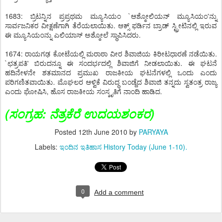
1683: ಬ್ರಿಟನ್ನಿನ ಪ್ರಪ್ರಥಮ ಮ್ಯೂಸಿಯಂ `ಆಶ್ಮೋಲಿಯನ್ ಮ್ಯೂಸಿಯಂ'ನ್ನು
ಸಾರ್ವಜನಿಕರ ವೀಕ್ಷಣೆಗಾಗಿ ತೆರೆಯಲಾಯಿತು. ಆಕ್ಸ್ ಫರ್ಡಿನ ಬ್ರಾಡ್ ಸ್ಟ್ರೀಟಿನಲ್ಲಿ ಇರುವ
ಈ ಮ್ಯೂಸಿಯಂನ್ನು ಎಲಿಯಾಸ್ ಅಶ್ಮೋಲೆ ಸ್ಥಾಪಿಸಿದರು.
1674: ರಾಯಗಢ ಕೋಟೆಯಲ್ಲಿ ಮರಾಠಾ ವೀರ ಶಿವಾಜಿಯ ಕಿರೀಟಧಾರಣೆ ನಡೆಯಿತು.
`ಛತ್ರಪತಿ' ಬಿರುದನ್ನೂ ಈ ಸಂದರ್ಭದಲ್ಲಿ ಶಿವಾಜಿಗೆ ನೀಡಲಾಯಿತು. ಈ ಘಟನೆ
ಹದಿನೇಳನೇ ಶತಮಾನದ ಪ್ರಮುಖ ರಾಜಕೀಯ ಘಟನೆಗಳಲ್ಲಿ ಒಂದು ಎಂದು
ಪರಿಗಣಿತವಾಯಿತು. ಮೊಘಲರ ಆಳ್ವಿಕೆ ವಿರುದ್ಧ ಬಂಡ್ದೆದ ಶಿವಾಜಿ ತನ್ನದು ಸ್ವತಂತ್ರ ರಾಜ್ಯ
ಎಂದು ಘೋಷಿಸಿ, ಹೊಸ ರಾಜಕೀಯ ಸಂಸ್ಕೃತಿಗೆ ನಾಂದಿ ಹಾಡಿದ.
(
ಸಂಗ್ರಹ:
ನೆತ್ರಕೆರೆ ಉದಯಶಂಕರ
)
Posted
12th June 2010
by
PARYAYA
Labels:
ಇಂದಿನ ಇತಿಹಾಸ History Today (June 1-10).
0
Add a comment