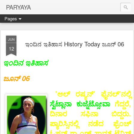
PARYAYA
Pages
JUN
ಇಂದಿನ ಇತಿಹಾಸ History Today ಜೂನ್ 06
12
ಇಂದಿನ ಇತಿಹಾಸ
ಜೂನ್ 06
'ಆಲ್ ರಷ್ಯನ್' ಫೈನಲ್‌'ನಲ್ಲಿ
ಸ್ವೆಟ್ಲಾನಾ ಕುಜ್ನೆಟ್ಸೋವಾ
ಗೆದ್ದರೆ,
ದಿನಾರ ಸಫಿನಾ ಬಿದ್ದರು.
ಪ್ಯಾರಿಸ್ಸಿನಲ್ಲಿ ನಡೆದ ಫ್ರೆಂಚ್
ಓಪನ್ ಗ್ರ್ಯಾಂಡ್ ಸ್ಲಾಮ್ ಟೆನಿಸ್