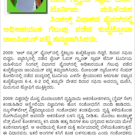
ಟೂರ್ನಿಯ ಮಹಿಳೆಯರ
ಸಿಂಗಲ್ಸ್ ವಿಭಾಗದ ಫೈನಲ್‌ನಲ್ಲಿ
ಅಧಿಕಾರಯುತ ಗೆಲುವು ಪಡೆದ ಕುಜ್ನೆಟ್ಸೋವಾ
ಚಾಂಪಿಯನ್ ಪಟ್ಟ ತಮ್ಮದಾಗಿಸಿದರು.
2009: 'ಆಲ್ ರಷ್ಯನ್' ಫೈನಲ್‌'ನಲ್ಲಿ ಸ್ವೆಟ್ಲಾನಾ ಕುಜ್ನೆಟ್ಸೋವಾ ಗೆದ್ದರೆ, ದಿನಾರ ಸಫಿನಾ
ಬಿದ್ದರು. ಪ್ಯಾರಿಸ್ಸಿನಲ್ಲಿ ನಡೆದ ಫ್ರೆಂಚ್ ಓಪನ್ ಗ್ರ್ಯಾಂಡ್ ಸ್ಲಾಮ್ ಟೆನಿಸ್ ಟೂರ್ನಿಯ
ಮಹಿಳೆಯರ ಸಿಂಗಲ್ಸ್ ವಿಭಾಗದ ಫೈನಲ್‌ನಲ್ಲಿ ಅಧಿಕಾರಯುತ ಗೆಲುವು ಪಡೆದ
ಕುಜ್ನೆಟ್ಸೋವಾ ಚಾಂಪಿಯನ್ ಪಟ್ಟ ತಮ್ಮದಾಗಿಸಿದರು. ರೋಲಂಡ್ ಗ್ಯಾರೋಸ್‌ನ ಸೆಂಟರ್
ಕೋರ್ಟಿನಲ್ಲಿ ನಡೆದ ಪಂದ್ಯದಲ್ಲಿ ಟೂರ್ನಿಯ ಏಳನೇ ಶ್ರೇಯಾಂಕದ ಆಟಗಾರ್ತಿ ರಷ್ಯಾದ
ಕುಜ್ನೆಟ್ಸೋವಾ 6-4, 6-2 ರಲ್ಲಿ ತಮ್ಮದೇ ದೇಶದ ದಿನಾರ ಸಫಿನಾ ಅವರನ್ನು ಮಣಿಸಿ,
ಮಿರುಗುವ ಟ್ರೋಫಿಗೆ ಮುತ್ತಿಕ್ಕಿದರು.
2009: ವಿಶ್ವದಲ್ಲೇ ಮೊಟ್ಟ ಮೊದಲಬಾರಿಗೆ ದೃಷ್ಟಿದಾಯಿ ಆಕರಕೋಶಗಳನ್ನು (ಸ್ಟೆಮ್ ಸೆಲ್)
ಕಂಡುಹಿಡಿದ ಆಸ್ಟ್ರೇಲಿಯಾ ವಿಜ್ಞಾನಿಗಳು ಹೊಸ ಸಂಶೋಧನೆಗೆ ನಾಂದಿ ಹಾಡಿದರು.
ನ್ಯೂಸೌತ್‌ವೇಲ್ಸ್ ವಿಶ್ವವಿದ್ಯಾಲಯದ ಸಂಶೋಧಕರ ತಂಡವೊಂದು ದೃಷ್ಟಿ ಕಳೆದುಕೊಂಡ
ರೋಗಿಯೊಬ್ಬರಿಗೆ ಅವರದೇ ಆಕರಕೋಶ ಬಳಸಿ ದೃಷ್ಟಿ ನೀಡಿತು. ಮೊದಲು ಕಾಂಟ್ಯಾಕ್ಟ್
ಲೆನ್ಸ್ ಮೇಲೆ ಕೋಶಗಳನ್ನು ಕಸಿ ಮಾಡಿ ಹತ್ತು ದಿನಗಳ ಕಾಲ ಭಗ್ನವಾದ ಕಾರ್ನಿಯಾ ಮೇಲೆ
ಕೂರಿಸಲಾಗುತ್ತದೆ. ಆ ಅವಧಿಯಲ್ಲಿ ಕೋಶ ಮತ್ತೆ ಕಾರ್ನಿಯಾದಲ್ಲಿ ಬೆಳೆಯತೊಡಗುತ್ತದೆ.
ಈ ವಿಧಾನವನ್ನು ಇತರೆ ಅಂಗಗಳ ಕಸಿಗೆ ಕೂಡ ಬಳಸಬಹುದು ಎಂದು ಸಂಶೋಧಕರು