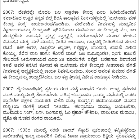
ಭಾಗವಹಿಸಿದ್ದರು.
2007: ದೇಶದಲ್ಲೇ ಮೊದಲ ಜಲ ಸಾಕ್ಷರತಾ ಕೇಂದ್ರ ಎಂಬ ಹಿರಿಮೆಯೊಂದಿಗೆ
ಕರ್ನಾಟಕದ ಉತ್ತರ ಕನ್ನಡ ಜಿಲ್ಲೆ ಶಿರಸಿ ತಾಲ್ಲೂಕಿನ ನೀರ್ನಹಳ್ಳಿಯಲ್ಲಿ `ಮಲೆನಾಡು ಮಳೆ
ಕೇಂದ್ರ ಕೆಂಗ್ರೆ' ಕಾರ್ಯಾರಂಭಗೊಂಡಿತು. ಮಲೆನಾಡಿನ ನೀರ್ನಹಳ್ಳಿ ಮಾಧ್ಯಮಿಕ
ಶಿಕ್ಷಣಾಲಯವನ್ನು ಕೇಂದ್ರವಾಗಿ ಇರಿಸಿಕೊಂಡು ರೂಪಿಸಲಾದ ಈ ಕೇಂದ್ರವು ನೆಲ, ಜಲ
ಸಂರಕ್ಷಣೆಯ ಪಾಠವನ್ನು ಪ್ರತ್ಯಕ್ಷ ಪ್ರಾತ್ಯಕ್ಷಿಕೆ, ಯಶೋಗಾಥೆಗಳ ಮೂಲಕ ಹೇಳುವ
ವಿನೂತನ ಯತ್ನ. ಮಳೆ ಮಾಪನ, ನೀರಿನ ಅಂದಾಜು, ಗುಡ್ಡದಲ್ಲಿ ನೀರಿಂಗಿಸುವ ಸುಲಭ
ರಚನೆ, ಕಟ್ ಅಗಳ, ಸಿಲ್ಪಾಲಿನ್ ಟ್ಯಾಂಕ್, ಗಲ್ಲಿಪ್ಲಗ್, ಬಾಂದಾರ, ಛಾವಣಿ ನೀರಿನ
ಕೊಯ್ಲು, ತೆರೆದ ಬಾವಿ ಹಾಗೂ ಕೊಳವೆ ಬಾವಿಗೆ ಜಲ ಮರುಪೂರಣ, ಇಂಗು ಕಾಲುವೆ
ಸೇರಿದಂತೆ ನೀರುಳಿತಾಯದ ವಿವಿಧ 28 ಮಾದರಿಗಳು ಇಲ್ಲಿವೆ. ಬರಹಗಾರ ಶಿವಾನಂದ
ಕಳವೆ ಅವರ ಕನಸಿನ ಕೂಸಾದ ಈ ಮಲೆನಾಡು ಮಳೆ ಕೇಂದ್ರವು ಸೀತಾರಾಮ ಹೆಗಡೆ
ನೀರ್ನಹಳ್ಳಿ ಅಧ್ಯಕ್ಷತೆಯಲ್ಲಿ ಕಾರ್ಯ ನಿರ್ವಹಿಸುವುದು. ಸಂಸದ ಅನಂತ ಕುಮಾರ ಹೆಗಡೆ
ಈ ಕೇಂದ್ರವನ್ನು ಉದ್ಘಾಟಿಸಿದರು. ಜಲ ತಜ್ಞ ಶ್ರೀಪಡ್ರೆ ವಿಶೇಷ ಉಪನ್ಯಾಸ ನೀಡಿದರು.
2007: ಹೈದರಾಬಾದಿನಲ್ಲಿ ತೃತೀಯ ರಂಗ ಮತ್ತೆ ಚಾಲನೆಗೆ ಬಂತು. ಆಂಧ್ರ ಪ್ರದೇಶದ
ಮಾಜಿ ಮುಖ್ಯಮಂತ್ರಿ ತೆಲುಗುದೇಶಂ ವರಿಷ್ಠ ಚಂದ್ರಬಾಬು ನಾಯ್ಡು ಮನೆಯಲ್ಲಿ ಎಂಟು
ಪ್ರಾದೇಶಿಕ ಪಕ್ಷಗಳ ನಾಯಕರು ಬಿಜೆಪಿ ಮತ್ತು ಕಾಂಗ್ರೆಸ್ಸಿಗೆ ಪರ್ಯಾಯವಾಗಿ ನೂತನ
ರಾಷ್ಟ್ರೀಯ ರಂಗಕ್ಕೆ ಚಾಲನೆ ನೀಡಿದರು. ಚಂದ್ರಬಾಬು ನಾಯ್ಡು, ಜಯಲಲಿತಾ,
ಮುಲಾಯಂ ಸಿಂಗ್, ಎಸ್. ಬಂಗಾರಪ್ಪ, ಓಂ ಪ್ರಕಾಶ್ ಚೌಟಾಲ, ಬಾಬುಲಾಲ ಮರಾಂಡಿ,
ವೈಕೊ ಈ ನೂತನ ರಂಗದ ನಾಯಕರು.
2007: 1993ರ ಮುಂಬೈ ಸರಣಿ ಬಾಂಬ್ ಸ್ಫೋಟ ಪ್ರಕರಣದಲ್ಲಿ ತಪ್ಪಿತಸ್ಥರೆಂದು
ಸಾಬೀತಾಗಿದ್ದ ಇನ್ನೂ ಮೂವರಿಗೆ ವಿಶೇಷ ಟಾಡಾ ನ್ಯಾಯಾಲಯ ಶಿಕ್ಷೆಯ ಸ್ವರೂಪವನ್ನು