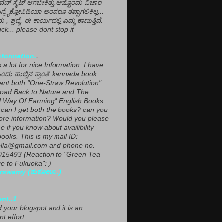
ವೆಬ್ ಸೈಟ್ ಆಗಬೇಕಿತ್ತು.ಅಷ್ಟೊಂದು ವಿಚಾರ
ಎನ್ಸೈಕ್ಲೋಪಿಡಿಯಾ ಅಂದರೂ ತಪ್ಪಾಗಲಿಕಿಲ್ಲ...
ಮ , ಶ್ರದ್ಧೆ, ಈ ಕಾರ್ಯದಲ್ಲಿ ಎದ್ದು ಕಾಣುತ್ತಿದೆ.
ck... please dont stop it
nformation.
.
a lot for nice Information. I have
ಂದು ಹುಲ್ಲಿನ ಕ್ರಾಂತಿ' kannada book.
want both "One-Straw Revolution"
oad Back to Nature and The
l Way Of Farming" English Books.
can I get both the books? can you
ore information? Would you please
e if you know about availibility
ooks. This is my mail ID:
lla@gmail.com and phone no.
15493 (Reaction to "Green Tea
 to Fukuoka": )
rswamy (ಕುಕೂಊ..)
ent..1
ed your blogspot and it is an
nt effort.