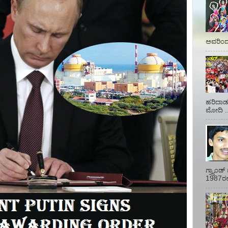
ಅವರಿಂದ 
ಹರಿದಾಡು
ಮೋದಿ ..
ಗ್ರ್ಯಾಂ
1987ರಲ್ಲ