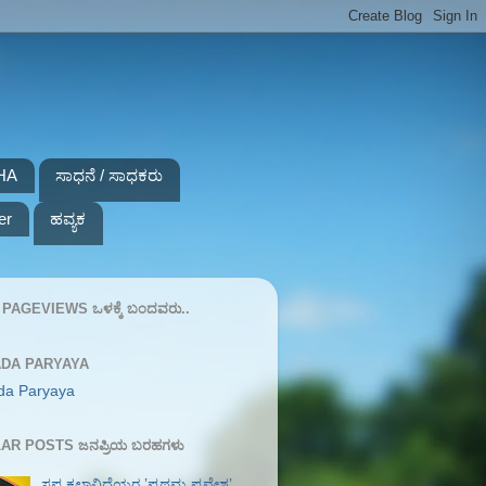
HA
ಸಾಧನೆ / ಸಾಧಕರು
er
ಹವ್ಯಕ
PAGEVIEWS ಒಳಕ್ಕೆ ಬಂದವರು..
DA PARYAYA
da Paryaya
AR POSTS ಜನಪ್ರಿಯ ಬರಹಗಳು
ಸಪ್ತ ಕಲಾವಿದೆಯರ ʼಪ್ರಥಮ ಪ್ರವೇಶʼ