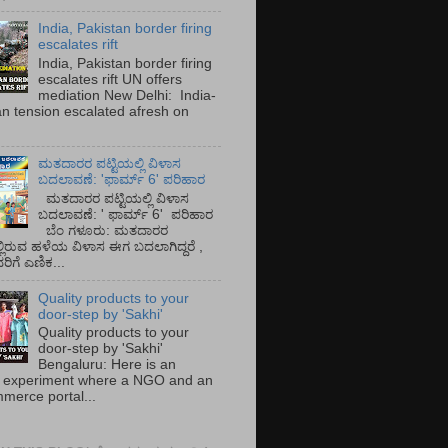
India, Pakistan border firing
escalates rift
India, Pakistan border firing
escalates rift UN offers
mediation New Delhi: India-
an tension escalated afresh on
.
ಮತದಾರರ ಪಟ್ಟಿಯಲ್ಲಿ ವಿಳಾಸ
ಬದಲಾವಣೆ: 'ಫಾರ್ಮ್ 6' ಪರಿಹಾರ
ಮತದಾರರ ಪಟ್ಟಿಯಲ್ಲಿ ವಿಳಾಸ
ಬದಲಾವಣೆ: ' ಫಾರ್ಮ್ 6' ಪರಿಹಾರ
ಬೆಂ ಗಳೂರು: ಮತದಾರರ
್ಲಿರುವ ಹಳೆಯ ವಿಳಾಸ ಈಗ ಬದಲಾಗಿದ್ದರೆ ,
ಿಗೆ ಎಣಿಕ...
Quality products to your
door-step by 'Sakhi'
Quality products to your
door-step by 'Sakhi'
Bengaluru: Here is an
 experiment where a NGO and an
merce portal...