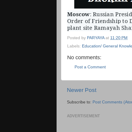
Moscow
: Russian Presi
Order of Friendship to
plant site Ramayah Sh
Posted by
PARYAYA
at
11:20 PM
Labels:
Education/ General Knowl
No comments:
Post a Comment
Newer Post
Subscribe to:
Post Comments (Ato
ADVERTISEMENT