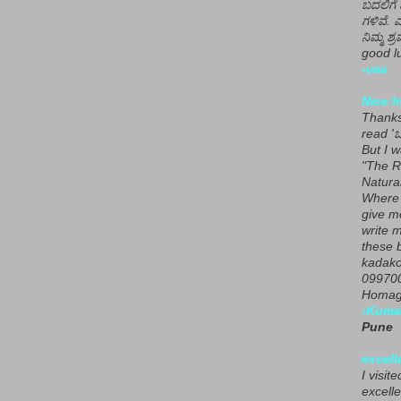
ಬದಲಿಗೆ 
ಗಳಿವೆ. 
ನಿಮ್ಮ ಶ್ರ
good lu
-vee
Nice I
Thanks 
read 'ಒ
But I 
"The R
Natura
Where 
give m
write m
these b
kadako
099700
Homage
-Kuma
Pune
excell
I visit
excelle