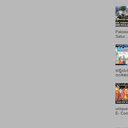
Pakist
Satur..
ಪಟ್ಟಿಯಲ
ಅಂತಹವರ
unique
E- Com