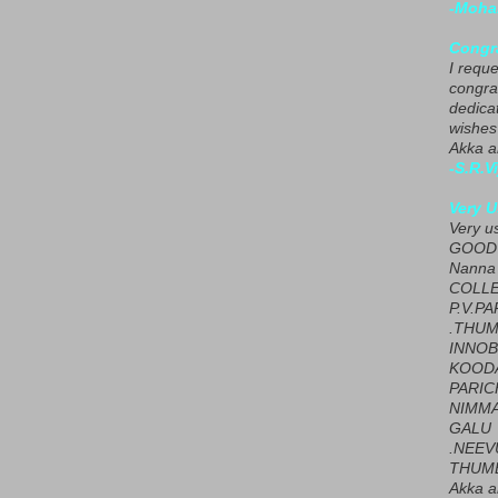
-Moha
Congra
I requ
congrat
dedica
wishes
Akka a
-S.R.V
Very U
Very u
GOOD 
Nanna
COLL
P.V.P
.THUM
INNOB
KOOD
PARIC
NIMMA
GALU
.NEEV
THUMB
Akka a