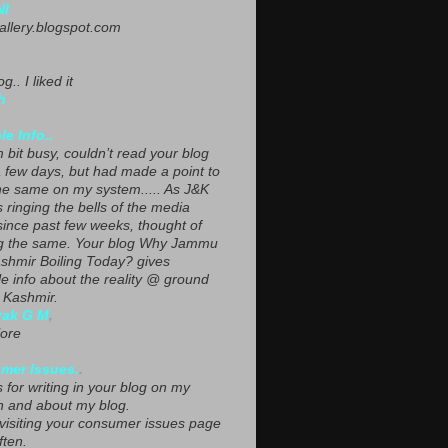
NI
gallery.blogspot.com
g.. I liked it
h
le Info..
 bit busy, couldn’t read your blog
a few days, but had made a point to
he same on my system..... As J&K
s ringing the bells of the media
since past few weeks, thought of
g the same. Your blog Why Jammu
shmir Boiling Today? gives
le info about the reality @ ground
n Kashmir.
yak G M
,
ore
mer Issues.
.
 for writing in your blog on my
n and about my blog.
 visiting your consumer issues page
ften.