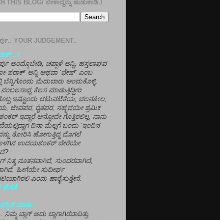
 THIS BLOG/ ಬೇಕಾದ್ದನ್ನು ಹುಡುಕಾಡಿ.!
ತೀರ್ಪು.. YOUR JUDGEMENT..
ಕ್' ..!
್ಪು ಅಂದ್ಕೊಬೇಡಿ, ಚಪ್ಪಾಳೆ ಅನ್ನಿ, ಹಸ್ತಲಾಘವ
'ಗೋ-ಪರಾಕ್' ಅನ್ನಿ ಅಥವಾ 'ಭೇಷ್' ಎಂಬ
್ಲಿ ಬೆನ್ನಿಗೊಂದು ಮೆದುಬಾರು ಅಂದುಕೊಳ್ಳಿ.
ನಂಬಲಸಾಧ್ಯ ಕೆಲಸ ಮಾಡುತ್ತಿದ್ದೀರಿ.
ಳಗೊಬ್ಬ ಇಷ್ಟೊಂದು ಚಟುವಟಿಕೆಯ, ಚಲನಶೀಲ,
, ಜೀವಪರ, ರೈತಪರ, ಸಹೃದಯೀ ಶ್ರಮಿಕ
್ ಇದ್ದಾರೆ ಅನ್ನೋದೇ ಗೊತ್ತಿರಲಿಲ್ಲ. ನಾನು
ಣಿಯಲ್ಲಿದ್ದಾಗ ದಿನಾ ಮೆಲ್ಲಗೆ ಬಂದು 'ಇಂದಿನ
ನ್ನು ತೋರಿಸಿ ಹೋಗುತ್ತಿದ್ದ ದೊಗಲೆ
ೊಳಗಿನ ಉದಯಶಂಕರ್ ಬೇರೆಯೇ
ದೆ?
ಲಾಗ್ ನಿತ್ಯ ನೂತನವಾಗಿದೆ, ಸುಂದರವಾಗಿದೆ,
ಾಗಿದೆ. ಹೀಗೆಯೇ ಸುದೀರ್ಘ
ಿಯಾಗಿರಲಿ ಎಂದು ಹಾರೈಸುತ್ತೇನೆ.
 ಹೆಗಡೆ
ಸ್ಸಿನ ಮಾತು .
ಾ... ನಿಮ್ಮ ಬ್ಲಾಗ್ ಅದು ಬ್ಲಾಗಾಗಿರಬಾದಿತ್ತು.