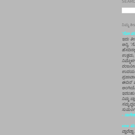
SEARCH
ನಿಮ್ಮ 
'ಗೋ-ಪರಾ
ಇದು ತೀರ
ಅನ್ನಿ, 
ಹೆಸರಿನಲ
ಉತ್ತಮ, 
ನಿಮ್ಮೊ
ರಂಜನೀಯ
ಉದಯಶಂಕರ
ಪ್ರಜಾವಾ
ಈದಿನ' ವ
ಅಂಗಿಯ
ಇರಬಹು
ನಿಮ್ಮ ಬ್
ಸಮೃದ್ಧವ
ಸುಮಂಗಲ
- ನಾಗೇಶ
vee ಮನ
ವ್ಹಾರೆವ್ಹ