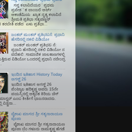
ಸಪ್ತ ಕಲಾವಿದೆಯರ ʼ ಪ್ರಥಮ
ಪ್ರವೇಶ ʼ ಕ ಲಾಂಜಲಿ ಆರ್ಟ್
ಅಕಾಡೆಮಿಯ‌ ಖ್ಯಾತ ನೃತ್ಯ ಕಲಾವಿದೆ
ಶ್ರೀಮತಿ ಪ್ರತಿಭಾ ಸತ್ಯವಣ್ಣನ್
ತರಬೇತಿ ಪಡೆದ ಏಳು ಪ್ರತಿಭಾ...
ಜಂತರ್ ಮಂತರ್ ಪ್ರತಿಭಟನೆ: ಪ್ರಧಾನಿ
ಹೆಸರಿನಲ್ಲಿ ನಕಲಿ ವಿಡಿಯೋ
ಜಂತರ್ ಮಂತರ್ ಪ್ರತಿಭಟ ನೆ:
ಪ್ರಧಾನಿ ಹೆಸರಿನಲ್ಲಿ ನಕಲಿ ವಿಡಿಯೋ ನ
ವದೆಹಲಿ: ಸಾಮಾಜಿಕ ಜಾಲತಾಣಗಳಲ್ಲಿ
ತ್ತಿರುವ ವಿಡಿಯೋ ಒಂದರಲ್ಲಿ ಪ್ರಧಾನಿ ನರೇಂದ್ರ
.
ಇಂದಿನ ಇತಿಹಾಸ History Today
ಆಗಸ್ಟ್ 26
ಇಂದಿನ ಇತಿಹಾಸ ಆಗಸ್ಟ್ 26
ಪೆಂಟ್ಯಾಲ ಹರಿಕೃಷ್ಣ ಅವರು 15ನೇ
ವಯಸ್ಸಿನಲ್ಲಿ ಅತ್ಯಂತ ಕಿರಿಯ ಚೆಸ್
ಡ್ ಮಾಸ್ಟರ್ ಎಂಬ ಕೀರ್ತಿಗೆ ಭಾಜನರಾದರು.
ಿ ವಿಶ್ವನಾ...
ವೈಶಾಖ ಮಾಸದ ಶ್ರೀ ಸತ್ಯನಾರಾಯಣ
ಪೂಜಾ
ವೈಶಾಖ ಮಾಸದ ಶ್ರೀ ಸತ್ಯನಾರಾಯಣ
ಪೂಜಾ ಬೆಂ ಗಳೂರು ರಾಮಕೃಷ್ಣ ಹೆಗಡೆ