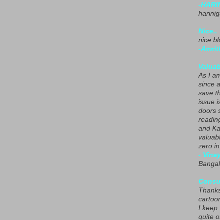
-HARI
harini
Nice..
nice blo
-Amrit
Valuab
As I am
since 
save t
issue i
doors 
readin
and Ka
valuab
zero i
- Vina
Bangal
Consu
Thanks
cartoo
I keep
quite o