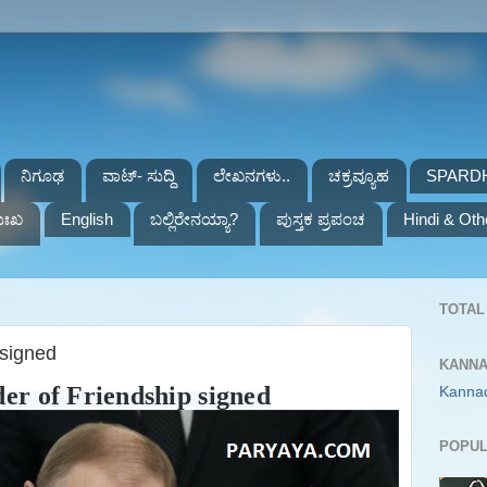
ನಿಗೂಢ
ವಾಟ್- ಸುದ್ದಿ
ಲೇಖನಗಳು..
ಚಕ್ರವ್ಯೂಹ
SPARD
ುಃಖ
English
ಬಲ್ಲಿರೇನಯ್ಯಾ?
ಪುಸ್ತಕ ಪ್ರಪಂಚ
Hindi & Oth
TOTAL 
 signed
KANNA
er of Friendship signed
Kanna
POPUL