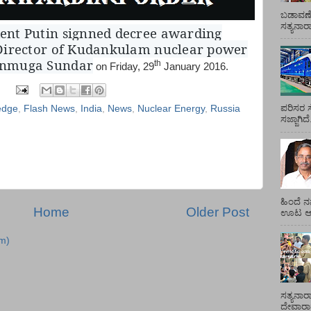
ಬಡಾವಣೆ
ಸತ್ಯನಾ
dent Putin signned decree awarding
 Director of Kudankulam nuclear power
anmuga Sundar
th
on Friday, 29
January 2016.
ಪರಿಸರ ಸ
edge
,
Flash News
,
India
,
News
,
Nuclear Energy
,
Russia
ಸಜ್ಜಾಗಿದ
ಹಿಂದೆ ನ
Home
Older Post
ಊಟ ಆಯ್
m)
ಸತ್ಯನಾರ
ದೇವಾರಾಧ