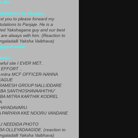
n Pai
tulations to Panjaje..
est you to please forward my
ulations to Panjaje. He is a
ted Yakshagana guy and our best
 are always with him. (Reaction to
ngaladalli Yaksha Vaibhava)
ijayashankar
seful..
seful site I EVER MET..
EFFORT ..
 mitra MCF OFFICER-NANNA
EAGUE
ARAMESH GROUP NALLIDDARE
BA SANTHOSHAVAAHITHU'
BA MITRA KARTHIK KODREL
A
HAYADAVARU.
 PARYAYA KKE NOORU VANDANE
U NEEDIDA PHOTO
A OLLEYADAAGIDE. (reaction to
ngaladalli Yaksha Vaibhava)