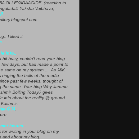
A OLLEYADAAGIDE. (reaction to
ngaladalli Yaksha Vaibhava)
NI
gallery.blogspot.com
g.. I liked it
h
le Info..
 bit busy, couldn’t read your blog
a few days, but had made a point to
he same on my system..... As J&K
s ringing the bells of the media
since past few weeks, thought of
g the same. Your blog Why Jammu
shmir Boiling Today? gives
le info about the reality @ ground
n Kashmir.
yak G M
,
ore
mer Issues.
.
 for writing in your blog on my
n and about my blog.