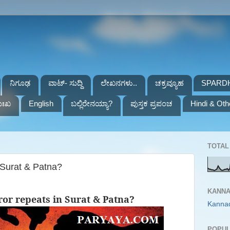
ನಿಗೂಢ
ವಾಟ್- ಸುದ್ದಿ
ಲೇಖನಗಳು..
ಚಕ್ರವ್ಯೂಹ
SPARD
ುಃಖ
English
ಬಲ್ಲಿರೇನಯ್ಯಾ?
ಪುಸ್ತಕ ಪ್ರಪಂಚ
Hindi & Oth
TOTAL 
 Surat & Patna?
KANNA
or repeats in Surat & Patna?
Kanna
POPUL