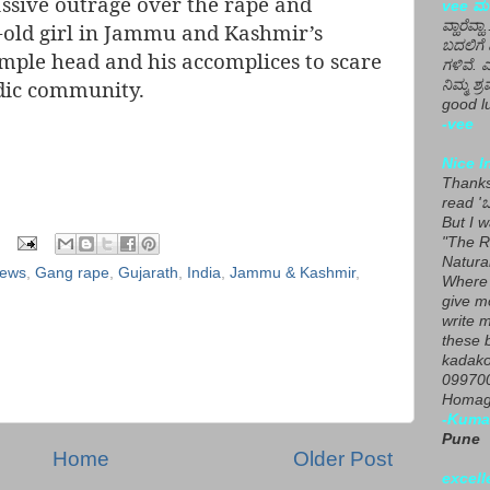
sive outrage over the rape and
vee ಮನ
ವ್ಹಾರೆವ್ಹ
-old girl in Jammu and Kashmir’s
ಬದಲಿಗೆ 
emple head and his accomplices to scare
ಗಳಿವೆ. 
dic community.
ನಿಮ್ಮ ಶ್ರ
good lu
-vee
Nice I
Thanks 
read 'ಒ
But I 
"The R
Natura
News
,
Gang rape
,
Gujarath
,
India
,
Jammu & Kashmir
,
Where 
give m
write m
these b
kadako
099700
Homage
-Kuma
Pune
Home
Older Post
excell