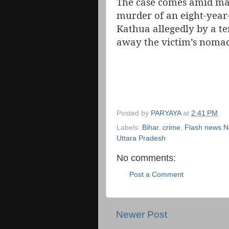
The case comes amid mas
murder of an eight-year
Kathua allegedly by a t
away the victim’s noma
Posted by
PARYAYA
at
2:41 PM
Labels:
Bihar
,
crime
,
Flash news 
Uttara Pradesh
No comments:
Post a Comment
Newer Post