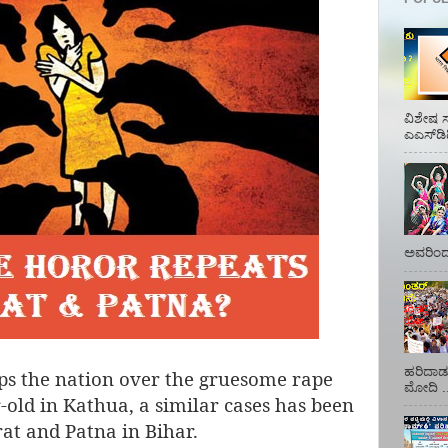
ವಿಶೇಷ ಸ
ಎಎಸ್‌ಡಿ
ಅವರಿಂದ 
ಹರಿದಾಡು
ps the nation over the gruesome rape
ಮೋದಿ ..
old in Kathua, a similar cases has been
rat and Patna in Bihar.