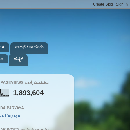
HA
ಸಾಧನೆ / ಸಾಧಕರು
er
ಹವ್ಯಕ
PAGEVIEWS ಒಳಕ್ಕೆ ಬಂದವರು..
1,893,604
DA PARYAYA
da Paryaya
AR POSTS ಜನಪ್ರಿಯ ಬರಹಗಳು