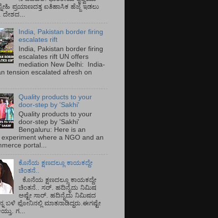
್ನೇಹಿ ಪ್ರಯಾಣದತ್ತ ಐತಿಹಾಸಿಕ ಹೆಜ್ಜೆ ಇಡಲು
ೆ. ದೇಶದ...
India, Pakistan border firing
escalates rift
India, Pakistan border firing
escalates rift UN offers
mediation New Delhi: India-
an tension escalated afresh on
.
Quality products to your
door-step by 'Sakhi'
Quality products to your
door-step by 'Sakhi'
Bengaluru: Here is an
 experiment where a NGO and an
merce portal...
ಕೊನೆಯ ಕ್ಷಣದಲ್ಲೂ ಕಾಯಕದ್ದೇ
ಚಿಂತನೆ..
ಕೊನೆಯ ಕ್ಷಣದಲ್ಲೂ ಕಾಯಕದ್ದೇ
ಚಿಂತನೆ.. ಸರ್.‌ ಹದಿನೈದು ನಿಮಿಷ
ಅಷ್ಟೇ ಸಾರ್.‌ ಹದಿನೈದು ನಿಮಿಷದ
ನ್ನ ಬಳಿ ಫೋನಿನಲ್ಲಿ ಮಾತನಾಡಿದ್ದರು.ಈಗಷ್ಟೇ
ತು. ಗ...