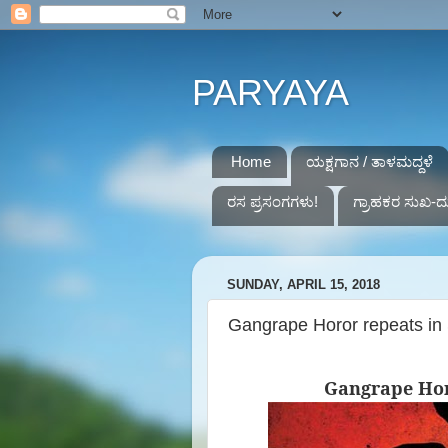
PARYAYA
Home
ಯಕ್ಷಗಾನ / ತಾಳಮದ್ದಳೆ
ರಸ ಪ್ರಸಂಗಗಳು!
ಗ್ರಾಹಕರ ಸುಖ-ದ
SUNDAY, APRIL 15, 2018
Gangrape Horor repeats in
Gangrape Hor