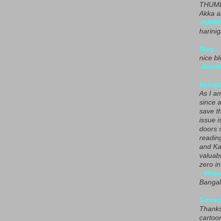
THUMB
Akka a
-HARI
harini
Nice..
nice blo
-Amrit
Valuab
As I am
since 
save t
issue i
doors 
readin
and Ka
valuab
zero i
- Vina
Bangal
Consu
Thanks
cartoo