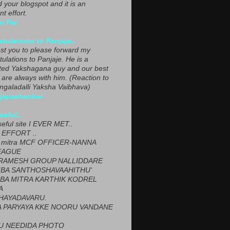
ed your blogspot and it is an
nt effort.
n Pai
tulations to Panjaje..
est you to please forward my
ulations to Panjaje. He is a
ted Yakshagana guy and our best
 are always with him. (Reaction to
ngaladalli Yaksha Vaibhava)
ijayashankar
seful..
seful site I EVER MET..
EFFORT ..
 mitra MCF OFFICER-NANNA
EAGUE
ARAMESH GROUP NALLIDDARE
BA SANTHOSHAVAAHITHU'
BA MITRA KARTHIK KODREL
A
HAYADAVARU.
 PARYAYA KKE NOORU VANDANE
U NEEDIDA PHOTO