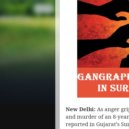
New Delhi:
As anger gri
and murder of an 8-year-
reported in Gujarat’s Su