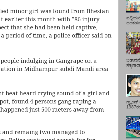
fied minor girl was found from Bhestan
at earlier this month with "86 injury
ಪಟ್ಟಿಯಲ
ಅಂತಹವರ
pect that she had been held captive,
 period of time, a police officer said on
 people indulging in Gangrape on a
ಬಡಾವಣೆ
ಸತ್ಯನಾ
Station in Midhampur subdi Mandi area
ht beat heard crying sound of a girl and
pot, found 4 persons gang raping a
ಗ್ರ್ಯಾಂ
1987ರಲ್ಲ
t happened just 500 meters away from
ns and remaing two managed to
ss. Police continued search for for