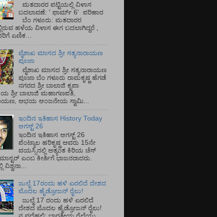
ಮತದಾರರ ಪಟ್ಟಿಯಲ್ಲಿ ವಿಳಾಸ
ಬದಲಾವಣೆ: ' ಫಾರ್ಮ್ 6' ಪರಿಹಾರ
ಬೆಂ ಗಳೂರು: ಮತದಾರರ
್ಲಿರುವ ಹಳೆಯ ವಿಳಾಸ ಈಗ ಬದಲಾಗಿದ್ದರೆ ,
ಿಗೆ ಎಣಿಕ...
ವೈಶಾಖ ಮಾಸದ ಶ್ರೀ ಸತ್ಯನಾರಾಯಣ
ಪೂಜಾ
ವೈಶಾಖ ಮಾಸದ ಶ್ರೀ ಸತ್ಯನಾರಾಯಣ
ಪೂಜಾ ಬೆಂ ಗಳೂರು ರಾಮಕೃಷ್ಣ ಹೆಗಡೆ
ನಗರದ ಶ್ರೀ ಬಾಲಾಜಿ ಕೃಪಾ
ಯ ಶ್ರೀ ಬಾಲಾಜಿ ಮಹಾಗಣಪತಿ,
ರಾಯಣ, ಅಭಯ ಆಂಜನೇಯ ಸ್ವಾಮಿ...
ಇಂದಿನ ಇತಿಹಾಸ History Today
ಆಗಸ್ಟ್ 26
ಇಂದಿನ ಇತಿಹಾಸ ಆಗಸ್ಟ್ 26
ಪೆಂಟ್ಯಾಲ ಹರಿಕೃಷ್ಣ ಅವರು 15ನೇ
ವಯಸ್ಸಿನಲ್ಲಿ ಅತ್ಯಂತ ಕಿರಿಯ ಚೆಸ್
ಡ್ ಮಾಸ್ಟರ್ ಎಂಬ ಕೀರ್ತಿಗೆ ಭಾಜನರಾದರು.
ಿ ವಿಶ್ವನಾ...
ಜುಲೈ 17ರಂದು ಹಳಿ ಏರಲಿದೆ ದೇಶದ
ಮೊದಲ ಹೈಡ್ರೋಜನ್ ರೈಲು!
ಜುಲೈ 17 ರಂದು ಹಳಿ ಏರಲಿದೆ
ದೇಶದ ಮೊದಲ ಹೈಡ್ರೋಜನ್ ರೈಲು!
ನ ವದೆಹಲಿ: ಭಾರತೀಯ ರೈಲ್ವೆಯು