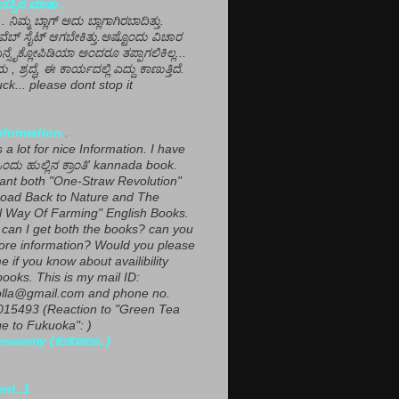
ಸ್ಸಿನ ಮಾತು .
ಾ... ನಿಮ್ಮ ಬ್ಲಾಗ್ ಅದು ಬ್ಲಾಗಾಗಿರಬಾದಿತ್ತು.
ವೆಬ್ ಸೈಟ್ ಆಗಬೇಕಿತ್ತು.ಅಷ್ಟೊಂದು ವಿಚಾರ
ಎನ್ಸೈಕ್ಲೋಪಿಡಿಯಾ ಅಂದರೂ ತಪ್ಪಾಗಲಿಕಿಲ್ಲ...
ಮ , ಶ್ರದ್ಧೆ, ಈ ಕಾರ್ಯದಲ್ಲಿ ಎದ್ದು ಕಾಣುತ್ತಿದೆ.
ck... please dont stop it
nformation.
.
a lot for nice Information. I have
ಂದು ಹುಲ್ಲಿನ ಕ್ರಾಂತಿ' kannada book.
want both "One-Straw Revolution"
oad Back to Nature and The
l Way Of Farming" English Books.
can I get both the books? can you
ore information? Would you please
e if you know about availibility
ooks. This is my mail ID:
lla@gmail.com and phone no.
15493 (Reaction to "Green Tea
 to Fukuoka": )
rswamy (ಕುಕೂಊ..)
ent..1