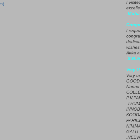
I visit
m)
excelle
-Moha
Congra
I requ
congrat
dedica
wishes
Akka a
-S.R.V
Very U
Very u
GOOD 
Nanna
COLL
P.V.P
.THUM
INNOB
KOOD
PARIC
NIMMA
GALU
.NEEV