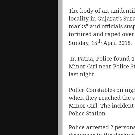
The body of an unidenti
locality in Gujarat's Sur
marks" and officials sus
tortured and raped over a
th
Sunday, 15
April 2018.
In Patna, Police found 4
Minor Girl near Police 
last night.
Police Constables on nig
when they reached the s
Minor Girl. The inciden
Police Station.
Police arrested 2 perso
disappear in the darknes