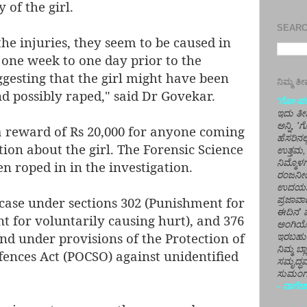
 of the girl.
SEARCH
the injuries, they seem to be caused in
 one week to one day prior to the
ggesting that the girl might have been
ನಿಮ್ಮ 
nd possibly raped," said Dr Govekar.
'ಗೋ-ಪರಾ
ಇದು ತೀರ
ಅನ್ನಿ, 
 reward of Rs 20,000 for anyone coming
ಹೆಸರಿನಲ
ion about the girl. The Forensic Science
ಉತ್ತಮ, 
ನಿಮ್ಮೊ
n roped in in the investigation.
ರಂಜನೀಯ
ಉದಯಶಂಕರ
 case under sections 302 (Punishment for
ಪ್ರಜಾವಾ
ಈದಿನ' ವ
 for voluntarily causing hurt), and 376
ಅಂಗಿಯ
nd under provisions of the Protection of
ಇರಬಹು
ನಿಮ್ಮ ಬ್
ences Act (POCSO) against unidentified
ಸಮೃದ್ಧವ
ಸುಮಂಗಲ
- ನಾಗೇಶ