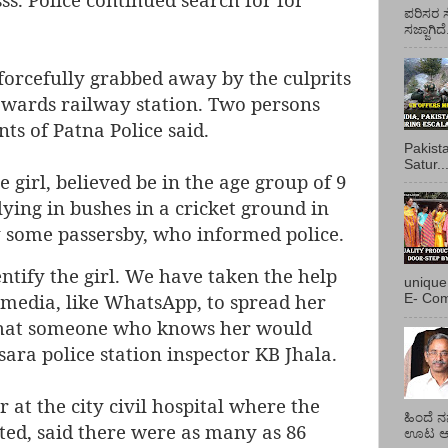
ಪರಿಸರ ಸ
ಸಜ್ಜಾಗಿದ
 forcefully grabbed away by the culprits
wards railway station. Two persons
ts of Patna Police said.
Pakist
Satur..
e girl, believed be in the age group of 9
lying in bushes in a cricket ground in
by some passersby, who informed police.
entify the girl. We have taken the help
unique
al media, like WhatsApp, to spread her
E- Com
 that someone who knows her would
sara police station inspector KB Jhala.
 at the city civil hospital where the
ಹಿಂದೆ ನ
d, said there were as many as 86
ಊಟ ಆಯ್