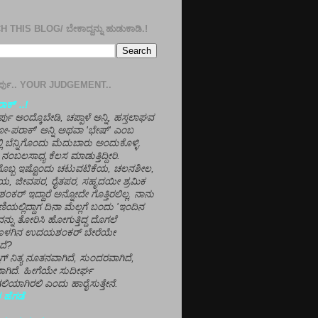
 THIS BLOG/ ಬೇಕಾದ್ದನ್ನು ಹುಡುಕಾಡಿ.!
ತೀರ್ಪು.. YOUR JUDGEMENT..
ಕ್' ..!
್ಪು ಅಂದ್ಕೊಬೇಡಿ, ಚಪ್ಪಾಳೆ ಅನ್ನಿ, ಹಸ್ತಲಾಘವ
'ಗೋ-ಪರಾಕ್' ಅನ್ನಿ ಅಥವಾ 'ಭೇಷ್' ಎಂಬ
್ಲಿ ಬೆನ್ನಿಗೊಂದು ಮೆದುಬಾರು ಅಂದುಕೊಳ್ಳಿ.
ನಂಬಲಸಾಧ್ಯ ಕೆಲಸ ಮಾಡುತ್ತಿದ್ದೀರಿ.
ಳಗೊಬ್ಬ ಇಷ್ಟೊಂದು ಚಟುವಟಿಕೆಯ, ಚಲನಶೀಲ,
, ಜೀವಪರ, ರೈತಪರ, ಸಹೃದಯೀ ಶ್ರಮಿಕ
್ ಇದ್ದಾರೆ ಅನ್ನೋದೇ ಗೊತ್ತಿರಲಿಲ್ಲ. ನಾನು
ಣಿಯಲ್ಲಿದ್ದಾಗ ದಿನಾ ಮೆಲ್ಲಗೆ ಬಂದು 'ಇಂದಿನ
ನ್ನು ತೋರಿಸಿ ಹೋಗುತ್ತಿದ್ದ ದೊಗಲೆ
ೊಳಗಿನ ಉದಯಶಂಕರ್ ಬೇರೆಯೇ
ದೆ?
ಲಾಗ್ ನಿತ್ಯ ನೂತನವಾಗಿದೆ, ಸುಂದರವಾಗಿದೆ,
ಾಗಿದೆ. ಹೀಗೆಯೇ ಸುದೀರ್ಘ
ಿಯಾಗಿರಲಿ ಎಂದು ಹಾರೈಸುತ್ತೇನೆ.
 ಹೆಗಡೆ