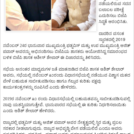
ನಡೆಯಲಿರುವ
ಸದನ
ಬಲಾಬಲ
ಪರೀಕ್ಷೆ
ಎದುರಿಸಲು
ಬಿಜೆಪಿ
ಸಿದ್ಧತೆ
ಆರಂಭಿಸಿತು.
ದಾದರಿನ
ವಸಂತ
2019
ಸ್ಮಾರಕದಲ್ಲಿ
ನವೆಂಬರ್ 24ರ ಭಾನುವಾರ
ಮುಖ್ಯಮಂತ್ರಿ
ಫಡ್ನವಿಸ್
ಮತ್ತು
ಉಪ
ಮುಖ್ಯಮಂತ್ರಿ
ಅಜಿತ್
ಪವಾರ್
ಅವರನ್ನು
ಅಭಿನಂದಿಸಲು
ಬಿಜೆಪಿಯ
ಶಾಸಕರು
ಆಯೋಜಿಸಿದ್ದ
ಸಮಾರಂಭದ
.
ಬಳಿಕ
ಬಿಜೆಪಿ
ಶಾಸಕ
ಆಶೀಸ್
ಶೇಲಾರ್
ಈ
ವಿಚಾರವನ್ನು
ತಿಳಿಸಿದರು
ಸಭೆಯ
ಅನಂತರ
ಮಾಧ್ಯಮಗಳ
ಜತೆ
ಮಾತನಾಡಿದ
ಬಿಜೆಪಿ
ಶಾಸಕ
ಆಶಿಶ್
ಶೇಲಾರ್
,
ಅವರು
ಸಭೆಯಲ್ಲಿ
ನವೆಂಬರ್
೩೦ರಂದು
ವಿಧಾನಸಭೆಯಲ್ಲಿ
ನಡೆಯುವ
ವಿಶ್ವಾಸ
ಮತದ
ವೇಳೆ
ಬಹುಮತ
ಸಾಬೀತುಪಡಿಸಲು
ಹಾಗೂ
ಗೆಲ್ಲುವ
ಕುರಿತು
ಪಕ್ಷವು
.
ಕಾರ್ಯತಂತ್ರಗಳನ್ನು
ರೂಪಿಸಿದೆ
ಎಂದು
ಹೇಳಿದರು
2019ರ ನವೆಂಬರ್
೩೦
ರಂದು
ವಿಧಾನಸಭೆಯಲ್ಲಿ
ಬಹುಮತವನ್ನು
ಸಾಬೀತುಪಡಿಸುವಲ್ಲಿ
.
ನಾವು
ಯಶಸ್ವಿಯಾಗುತ್ತೇವೆ
ಭಾನುವಾರದ
ಸಭೆಯಲ್ಲಿ
ಈ
ಕುರಿತು
ನಿರ್ಧರಿಸಲಾಯಿತು
.
ಎಂದು
ಆಶಿಶ್
ಶೇಲಾರ್
ಹೇಳಿದರು
ರಾಜ್ಯದಲ್ಲಿ
ಫಡ್ನವಿಸ್
ಮತ್ತು
ಅಜಿತ್
ಪವಾರ್
ಅವರ
ನೇತೃತ್ವದಲ್ಲಿ
ಸ್ಥಿರ
ಮತ್ತು
ಪ್ರಬಲ
.
ಸರಕಾರ
ನೀಡಲಾಗುವುದು
ರಾಜ್ಯದ
ಅಭಿವೃದ್ಧಿ
ವೇಗ
ಪಡೆಯಲಿದೆ
ಎಂದೂ
ಅವರು