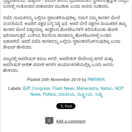
.
-
ಸ್ಪಷ್ಟಪಡಿಸಿದರು
ಫಡ್ನವಿಸ್
ಪವಾರ್
ಅವರು
ಪ್ರಮಾಣವಚನ
ಸ್ವೀಕರಿಸುತ್ತಿದ್ದಂತೆ
ರಾಜ್ಯದ
.
ಜನರಲ್ಲಿ
ಸಂತೋಷದ
ವಾತಾವರಣ
ಮೂಡಿತು
ಎಂದು
ಅವರು
ನುಡಿದರು
.
ಬಿಜೆಪಿ
ನಾಯಕರನ್ನು
ಎಲ್ಲಿಗೂ
ಸ್ಥಳಾಂತರಿಸುವುದಿಲ್ಲ
ನಮಗೆ
ನಮ್ಮ
ಶಾಸಕರ
ಮೇಲೆ
.
.
ನಂಬಿಕೆಯಿದೆ
ಅವರಿಗೆ
ಪಕ್ಷದ
ಬಗ್ಗೆ
ನಿಷ್ಠೆ
ಇದೆ
ಆದರೆ
ಬೇರೆ
ಪಕ್ಷಗಳ
ನಾಯಕರಿಗೆ
ತಮ್ಮ
.
ಶಾಸಕರ
ಮೇಲೆ
ವಿಶ್ವಾಸವಿಲ್ಲ
ಆದ್ದರಿಂದ
ಹೋಟೆಲುಗಳಿಗೆ
ಕರೆದುಕೊಂಡು
ಹೋಗಿ
.
ಇರಿಸಲಾಗುತ್ತದೆ
ಎನ್
ಸಿಪಿ
ಶಿವಸೇನಾ
ಶಾಸಕರನ್ನು
ಹೋಟೆಲುಗಳಲ್ಲಿ
ಬಂಧಿಸಿ
.
ಇಡಲಾಗಿದೆ
ಆದರೆ
ಬಿಜೆಪಿ
ಶಾಸಕರನ್ನು
ಎಲ್ಲಿಗೂ
ಸ್ಥಳಾಂತರಗೊಳಿಸುವುದಿಲ್ಲ
ಎಂದು
.
ಶೇಲಾರ್
ಹೇಳಿದರು
,
ರಾಜ್ಯದಲ್ಲಿ
ಆಪರೇಷನ್
ಕಮಲ
ಆಗಲಿ
ಆಪರೇಶನ್
ದೇವೇಂದ್ರ
ಆಗಲಿ
ಮತ್ತು
ಆಪರೇಷನ್
ಅಜಿತ್
ಪವಾರ್
ಆಗಲೀ
ಕಾರ್ಯಾಚರಣೆಯಲ್ಲಿಲ್ಲ
ಎಂದು
ಅವರು
.
ಹೇಳಿದರು
Posted
24th November 2019
by
PARYAYA
Labels:
BJP
Congress
Flash News
Maharastra
Nation
NCP
News
Politics
ರಾಜಕೀಯ
ರಾಷ್ಟ್ರೀಯ
ಸುದ್ದಿ
0
Add a comment