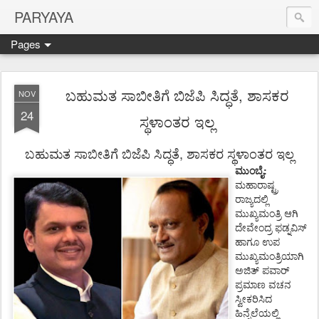
PARYAYA
Pages
ಬಹುಮತ ಸಾಬೀತಿಗೆ ಬಿಜೆಪಿ ಸಿದ್ಧತೆ, ಶಾಸಕರ
NOV
24
ಸ್ಥಳಾಂತರ ಇಲ್ಲ
,
ಬಹುಮತ
ಸಾಬೀತಿಗೆ
ಬಿಜೆಪಿ
ಸಿದ್ಧತೆ
ಶಾಸಕರ
ಸ್ಥಳಾಂತರ
ಇಲ್ಲ
:
ಮುಂಬೈ
ಮಹಾರಾಷ್ಟ್ರ
ರಾಜ್ಯದಲ್ಲಿ
ಮುಖ್ಯಮಂತ್ರಿ
ಆಗಿ
ದೇವೇಂದ್ರ
ಫಡ್ನವಿಸ್
ಹಾಗೂ
ಉಪ
ಮುಖ್ಯಮಂತ್ರಿಯಾಗಿ
ಅಜಿತ್
ಪವಾರ್
ಪ್ರಮಾಣ
ವಚನ
ಸ್ವೀಕರಿಸಿದ
ಹಿನ್ನೆಲೆಯಲ್ಲಿ