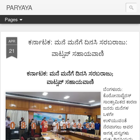
PARYAYA
Pages
ಕರ್ನಾಟಕ: ಮನೆ ಮನೆಗೆ ದಿನಸಿ ಸರಬರಾಜು:
APR
21
ವಾಟ್ಸಪ್ ಸಹಾಯವಾಣಿ
ಕರ್ನಾಟಕ
:
ಮನೆ
ಮನೆಗೆ
ದಿನಸಿ
ಸರಬರಾಜು;
ವಾಟ್ಸಪ್
ಸಹಾಯವಾಣಿ
:
ಬೆಂಗಳೂರು
ಕೊರೋನಾವೈರಸ್
ಸಾಂಕ್ರಾಮಿಕದ
ಕಾರಣ
ಜನರು
ಮನೆಗಳ
ಒಳಗೇ
ಉಳಿಯುವಂತೆ
ನೆರವಾಗಲು
ಅವರ
ಅಗತ್ಯ
ವಸ್ತುಗಳು
ಮತ್ತು
ದಿನಸಿಯನ್ನು