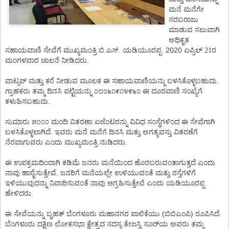
ಮನೆ
ಮನೆಗೇ
ಸರಬರಾಜು
ಮಾಡುವ
ಸಲುವಾಗಿ
ಅಧಿಕೃತ
.
.
2020
ಸಹಾಯವಾಣಿ
ಸೇವೆಗೆ
ಮುಖ್ಯಮಂತ್ರಿ
ಬಿ
ಎಸ್
ಯಡಿಯೂರಪ್ಪ
ಏಪ್ರಿಲ್ 21ರ
.
ಮಂಗಳವಾರ
ಚಾಲನೆ
ನೀಡಿದರು
.
ವಾಟ್ಸಪ್
ಮತ್ತು
ಕರೆ
ನೀಡುವ
ಮೂಲಕ
ಈ
ಸಹಾಯವಾಣಿಯನ್ಜು
ಬಳಸಿಕೊಳ್ಳಬಹುದು
೦೮೦೬೧೯೧೪೯೬೦
ಗ್ರಾಹಕರು
ತಮ್ಮ
ದಿನಸಿ
ಪಟ್ಟಿಯನ್ನು
ಈ
ದೂರವಾಣಿ
ಸಂಖ್ಯೆಗೆ
.
ಕಳುಹಿಸಬಹುದು
ಸುಮಾರು
೫೦೦೦
ಮಂದಿ
ವಿತರಣಾ
ಏಜೆಂಟರನ್ನು
ವಿವಿಧ
ಸಂಸ್ಥೆಗಳಿಂದ
ಈ
ಸೇವೆಗಾಗಿ
.
ಬಳಸಿಕೊಳ್ಳಲಾಗಿದೆ
ಇವರು
ಮನೆ
ಮನೆಗೆ
ದಿನಸಿ
ಮತ್ತು
ಅಗತ್ಯವಸ್ತು
ವಿತರಣೆಗೆ
.
ನೆರವಾಗುವರು
ಎಂದು
ಮುಖ್ಯಮಂತ್ರಿ
ನುಡಿದರು
ಈ
ಉಪಕ್ರಮದಿಂದಾಗಿ
ಕಡಿಮೆ
ಜನರು
ಮನೆಯಿಂದ
ಹೊರಬರುವಂತಾಗುತ್ತದೆ
ಎಂದು
.
ನಾವು
ಹಾರೈಸುತ್ತೇವೆ
ಜನರಿಗೆ
ಮನೆಯಲ್ಲೇ
ಉಳಿಯುವಂತೆ
ಮತ್ತು
ರಸ್ತೆಗಳಿಗೆ
ಇಳಿಯುವುದನ್ನು
ನಿವಾರಿಸುವಂತೆ
ನಾವು
ಆಗ್ರಹಿಸುತ್ತೇವೆ
ಎಂದು
ಯಡಿಯೂರಪ್ಪ
.
ಹೇಳಿದರು
(
)
.
ಈ
ಸೇವೆಯನ್ನು
ಬೃಹತ್
ಬೆಂಗಳೂರು
ಮಹಾನಗರ
ಪಾಲಿಕೆಯು
ಬಿಬಿಎಂಪಿ
ರೂಪಿಸಿದೆ
ಬೆಂಗಳೂರು
ದಕ್ಷಿಣ
ಲೋಕಸಭಾ
ಕ್ಷೇತ್ರದ
ಸದಸ್ಯ
ತೇಜಸ್ವಿ
ಸೂರ್
ಯ
ಅವರು
ತಮ್ಮ