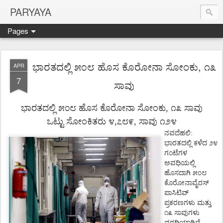
PARYAYA
Pages
ಭಾರತದಲ್ಲಿ ೫೦೮ ಹೊಸ ಕೊರೋನಾ ಸೋಂಕು, ೧೩
APR
7
ಸಾವು
ಭಾರತದಲ್ಲಿ
೫೦೮
ಹೊಸ
ಕೊರೋನಾ ಸೋಂಕು
,
೧೩
ಸಾವು
ಒಟ್ಟು
ಸೋಂಕಿತರು
೪
,
೭೮೯
,
ಸಾವು
೧೨೪
ನವದೆಹಲಿ
:
ಭಾರತದಲ್ಲಿ
ಕಳೆದ
೨೪
ಗಂಟೆಗಳ
ಅವಧಿಯಲ್ಲಿ
ಹೊಸದಾಗಿ
೫೦೮
ಕೊರೋನಾವೈರಸ್
ಪಾಸಿಟಿವ್
ಪ್ರಕರಣಗಳು
ಮತ್ತು
೧೩
ಸಾವುಗಳು
ವರದಿಯಾಗಿವೆ
.