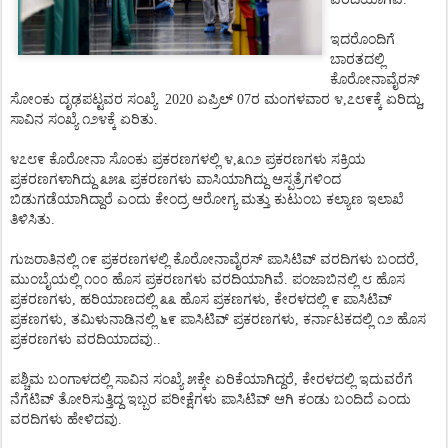
ಇದರೊಂದಿಗೆ
ಬಾರತದಲ್ಲಿ
ಕೊರೋನಾವೈರಸ್
ಸೋಂಕು
ದೃಢಪಟ್ಟವರ
ಸಂಖ್ಯೆ
2020
ಏಪ್ರಿಲ್ 07ರ ಮಂಗಳವಾರ ೪
,
೭೮೯ಕ್ಕೆ
ಏರಿದ್ದು
,
ಸಾವಿನ
ಸಂಖ್ಯೆ
೧೨೪ಕ್ಕೆ
ಏರಿತು.
೪೭೮೯
ಕೊರೋನಾ
ಸೊಂಕು
ಪ್ರಕರಣಗಳಲ್ಲಿ
೪
,
೩೧೨
ಪ್ರಕರಣಗಳು
ಸಕ್ರಿಯ
ಪ್ರಕರಣಗಳಾಗಿದ್ದು
೩೫೩
ಪ್ರಕರಣಗಳು
ವಾಸಿಯಾಗಿದ್ದು
ಆಸ್ಪತ್ರೆಗಳಿಂದ
ಬಿಡುಗಡೆಯಾಗಿದ್ದಾರೆ
ಎಂದು
ಕೇಂದ್ರ
ಆರೋಗ್ಯ
ಮತ್ತು
ಕುಟುಂಬ
ಕಲ್ಯಾಣ
ಇಲಾಖೆ
ತಿಳಿಸಿತು.
ಗುಜರಾತಿನಲ್ಲಿ
೧೯
ಪ್ರಕರಣಗಳಲ್ಲಿ
ಕೊರೋನಾವೈರಸ್
ಪಾಸಿಟಿವ್
ವರದಿಗಳು
ಬಂದರೆ
,
ಮುಂಬೈಯಲ್ಲಿ
೧೦೦
ಹೊಸ
ಪ್ರಕರಣಗಳು
ವರದಿಯಾಗಿವೆ
.
ಪಂಜಾಬಿನಲ್ಲಿ
೮
ಹೊಸ
ಪ್ರಕರಣಗಳು
,
ಹರಿಯಾಣದಲ್ಲಿ
೩೩
ಹೊಸ
ಪ್ರಕಣಗಳು
,
ಕೇರಳದಲ್ಲಿ
೯
ಪಾಸಿಟಿವ್
ಪ್ರಕಣಗಳು
,
ತಮಿಳುನಾಡಿನಲ್ಲಿ
೬೯
ಪಾಸಿಟಿವ್
ಪ್ರಕರಣಗಳು
,
ಕರ್ನಾಟಕದಲ್ಲಿ
೧೨
ಹೊಸ
ಪ್ರಕರಣಗಳು
ವರದಿಯಾದವು.
.
ಪಶ್ಚಿಮ
ಬಂಗಾಳದಲ್ಲಿ
ಸಾವಿನ
ಸಂಖ್ಯೆ
೫ಕ್ಕೇ
ಏರಿಕೆಯಾಗಿದ್ದರೆ
,
ಕೇರಳದಲ್ಲಿ
ಇದುವರೆಗೆ
ನೆಗೆಟಿವ್
ತೋರಿಸುತ್ತಿದ್ದ
ಇಬ್ಬರ
ಪರೀಕ್ಷೆಗಳು
ಪಾಸಿಟಿವ್
ಆಗಿ
ಕಂಡು
ಬಂದಿದೆ
ಎಂದು
ವರದಿಗಳು
ಹೇಳಿದವು.