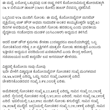
ಈ
ಮಧ್ಯೆ
,
ಐರೋಪ್ಯ
ಒಕ್ಕೂಟವು
ಬಡ
ರಾಷ್ಟ್ರಗಳಿಗೆ
ಕೊರೋನಾವಿರುದ್ಧ
ಹೋರಾಟಕ್ಕಾಗಿ
೧೬
.
೪
ಬಿಲಿಯನ್
ಡಾಲರ್
(
೧೬೪೦
ಕೋಟಿ
)
ಡಾಲರ್
ನೆರವನ್ನು
ಪ್ರಕಟಿಸಿದೆ
.
ಒಬ್ಬನಿಂದ
೪೦೬
ಮಂದಿಗೆ
ಸೋಂಕು
:
ಈ
ಮಧ್ಯೆ
,
ಕೊರೋನಾವೈರಸ್
ಪಾಸಿಟಿವ್
ವ್ಯಕ್ತಿಯೊಬ್ಬ
ಲಾಕ್
ಡೌನ್
ಅಥವಾ
ಸಾಮಾಜಿಕ
ಅಂತರ
ಕಾಯ್ದುಕೊಳ್ಳದೇ
ಇದ್ದಲ್ಲಿ
೩೦
ದಿನಗಳ
ಅವಧಿಯಲ್ಲಿ
೪೦೬
ಮಂದಿಗೆ
ಸೋಂಕು
ಹರಡಬಲ್ಲ
ಎಂದು
ಭಾರತೀಯ
ವೈದ್ಯಕೀಯ
ಸಂಶೋಧನಾ
ಮಂಡಳಿ
(
ಐಸಿಎಂಆರ್
)
ಅಧ್ಯಯನ
ತಿಳಿಸಿದೆ
.
ಆದರೆ
ಲಾಕ್
ಡೌನ್
ಕ್ರಮಗಳು
ಶೇಕಡಾ
೭೦ರಷ್ಟಾದರೂ
ಪಾಲನೆಯಾಗಿದ್ದಲ್ಲಿ
ಒಬ್ಬ
ಸೋಂಕಿತನಿಂದ
ಗರಿಷ್ಠ
೨
.
೫
ವ್ಯಕ್ತಿಗಳಿಗೆ
ಮಾತ್ರವೇ
ಸೋಂಕು
ಹರಡುತ್ತದೆ
ಎಂಬುದು
ಇತ್ತೀಚಿನ
ಅಧ್ಯಯನ
ವರದಿಯಿಂದ
ಖಚಿತವಾಗಿದೆ
ಎಂದು
ಕೇಂದ್ರ
ಆರೋಗ್ಯ
ಸಚಿವಾಲಯದ
ಜಂಟಿ
ಕಾರ್‍ಯದರ್ಶಿ
ಲವ
ಅಗರವಾಲ್
ಹೇಳಿದರು
.
ವಿಶ್ವದಲ್ಲಿ
ಕೊರೋನಾ
ಸಾವು
-
ನೋವು
ಇದೇ
ವೇಳೆಗೆ
ವಿಶ್ವಾದ್ಯಂತ
ಕೊರೋನಾವೈರಸ್
ಸೋಂಕಿತರ
ಸಂಖ್ಯೆ
ಮಂಗಳವಾರ
೧೩
,
೬೬
,
೬೮೫ಕ್ಕೆ
ಏರಿದ್ದು
,
ಒಟ್ಟು
ಸಾವಿನ
ಸಂಖ್ಯೆ
೭೬೫೫೧ಕ್ಕೆ
ಏರಿದೆ
.
ಚೇತರಿಸಿಕೊಂಡರವರ
ಸಂಖ್ಯೆ
೨
,
೯೪
,
೦೮೮ಕ್ಕೆ
ಏರಿತು.
ಅಮೆರಿಕದಲ್ಲಿ
ಸೋಂಕಿತರ
ಸಂಖ್ಯೆ
೩
,
೭೦
,
೩೯೭ಕ್ಕೆ
ಏರಿದ್ದು
,
ಸಾವಿನ
ಸಂಖ್ಯೆ
೧೧
,
೦೪೨ಕ್ಕೆ
ಏರಿದೆ
.
ಸ್ಪೇನಿನಲ್ಲಿ
ಸೋಂಕಿತರ
ಸಂಕ್ಯೆ
೧
,
೪೦
,
೫೧೦
ಏರಿದರೆ
,
ಸಾವಿನ
ಸಂಖ್ಯೆ
೧೩
,
೭೯೮ಕ್ಕೆ
ಏರಿದೆ
.
ಇಟಲಿಯಲ್ಲಿ
೧
,
೩೨
,
೫೪೭
ಮಂದಿಗೆ
ಸೋಂಕು
ತಗುಲಿದ್ದರೆ
,
ಸಾವಿನ
ಸಂಖ್ಯೆ
೧೬
,
೫೨೩ಕ್ಕೆ
ಮುಟ್ಟಿದೆ
.
ಜರ್‍ಮನಿಯಲ್ಲಿ
ಸೋಂಕಿತರ
ಸಂಖ್ಯೆ
೧
,
೦೪
,
೧೯೯ಕ್ಕೆ
ಏರಿದ್ದರೆ
,
ಸಾವಿನ