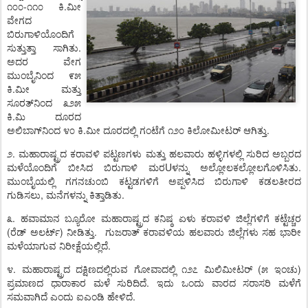
-
.
೧೦೦
೧೧೦
ಕಿ
ಮೀ
ವೇಗದ
ಬಿರುಗಾಳಿಯೊಂದಿಗೆ
.
ಸುತ್ತುತ್ತಾ
ಸಾಗಿತು
ಅದರ
ವೇಗ
ಮುಂಬೈನಿಂದ
೯೫
.
ಕಿ
ಮೀ
ಮತ್ತು
ಸೂರತ್
ನಿಂದ
೩೨೫
.
ಕಿ
ಮಿ
ದೂರದ
.
.
ಅಲಿಬಾಗ್
ನಿಂದ
೪೦
ಕಿ
ಮೀ
ದೂರದಲ್ಲಿ
ಗಂಟೆಗೆ
೧೨೦
ಕಿಲೋಮೀಟರ್
ಆಗಿತ್ತು
.
೨
ಮಹಾರಾಷ್ಟ್ರದ
ಕರಾವಳಿ
ಪಟ್ಟಣಗಳು
ಮತ್ತು
ಹಲವಾರು
ಹಳ್ಳಿಗಳಲ್ಲಿ
ಸುರಿದ
ಅಬ್ಬರದ
U
.
ಮಳೆಯೊಂದಿಗೆ
ಬೀಸಿದ
ಬಿರುಗಾಳಿ
ಮರ
ಳನ್ನು
ಅಲ್ಲೋಲಕಲ್ಲೋಲಗೊಳಿಸಿತು
ಮುಂಬೈಯಲ್ಲಿ
ಗಗನಚುಂಬಿ
ಕಟ್ಟಡಗಳಿಗೆ
ಅಪ್ಪಳಿಸಿದ
ಬಿರುಗಾಳಿ
ಕಡಲತೀರದ
,
.
ಗುಡಿಸಲು
ಮನೆಗಳನ್ನು
ಕಿತ್ತಾಡಿತು
.
೩
ಹವಾಮಾನ
ಬ್ಯೂರೋ
ಮಹಾರಾಷ್ಟ್ರದ
ಕನಿಷ್ಠ
ಏಳು
ಕರಾವಳಿ
ಜಿಲ್ಲೆಗಳಿಗೆ
ಕಟ್ಟೆಚ್ಚರ
(
)
.
ರೆಡ್
ಅಲರ್ಟ್
ನೀಡಿತ್ತು
ಗುಜರಾತ್
ಕರಾವಳಿಯ
ಹಲವಾರು
ಜಿಲ್ಲೆಗಳು
ಸಹ
ಭಾರೀ
.
ಮಳೆಯಾಗುವ
ನಿರೀಕ್ಷೆಯಲ್ಲಿದೆ
.
(
)
೪
ಮಹಾರಾಷ್ಟ್ರದ
ದಕ್ಷಿಣದಲ್ಲಿರುವ
ಗೋವಾದಲ್ಲಿ
೧೨೭
ಮಿಲಿಮೀಟರ್
೫
ಇಂಚು
.
ಪ್ರಮಾಣದ
ಧಾರಾಕಾರ
ಮಳೆ
ಸುರಿದಿದೆ
ಇದು
ಒಂದು
ವಾರದ
ಸರಾಸರಿ
ಮಳೆಗೆ
.
ಸಮವಾಗಿದೆ
ಎಂದು
ಐಎಂಡಿ
ಹೇಳಿದೆ