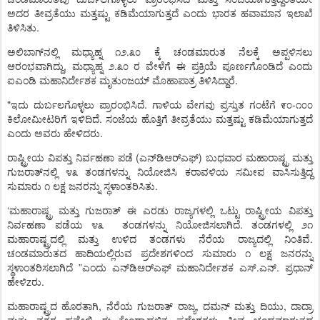
ಅದರ
ತೀವ್ರತೆಯು
ಮತ್ತಷ್ಟು
ಕಡಿಮೆಯಾಗುತ್ತದೆ
ಎಂದು
ಭಾರತ
ಹವಾಮಾನ
ಇಲಾಖೆ
.
ತಿಳಿಸಿತು
.
ಅಲಿಬಾಗ್
ನಲ್ಲಿ
ಮಧ್ಯಾಹ್ನ
೧೨
೩೦
ಕ್ಕೆ
ಚಂಡಮಾರುತ
ನೆಲಕ್ಕೆ
ಅಪ್ಪಳಿಸಲು
,
.
ಆರಂಭವಾಗಿದ್ದು
ಮಧ್ಯಾಹ್ನ
೨
೩೦
ರ
ವೇಳೆಗೆ
ಈ
ಪ್ರಕ್ರಿಯೆ
ಪೂರ್ಣಗೊಂಡಿದೆ
ಎಂದು
.
ಐಎಂಡಿ
ಮಹಾನಿರ್ದೇಶಕ
ಮೃತುಂಜಯ್
ಮೊಹಾಪಾತ್ರ
ತಿಳಿಸಿದ್ದಾರೆ
"
.
-
ಇದು
ದುರ್ಬಲಗೊಳ್ಳಲು
ಪ್ರಾರಂಭಿಸಿದೆ
ಗಾಳಿಯ
ವೇಗವು
ಪ್ರಸ್ತುತ
ಗಂಟೆಗೆ
೯೦
೧೦೦
.
ಕಿಲೋಮೀಟರಿಗೆ
ಇಳಿದಿದೆ
ಸಂಜೆಯ
ಹೊತ್ತಿಗೆ
ತೀವ್ರತೆಯು
ಮತ್ತಷ್ಟು
ಕಡಿಮೆಯಾಗುತ್ತದೆ
.
ಎಂದು
ಅವರು
ಹೇಳಿದರು
(
)
ರಾಷ್ಟ್ರೀಯ
ವಿಪತ್ತು
ನಿರ್ವಹಣಾ
ಪಡೆ
ಎನ್
ಡಿಆರ್
ಎಫ್
ಬುಧವಾರ
ಮಹಾರಾಷ್ಟ್ರ
ಮತ್ತು
ಗುಜರಾತ್
ನಲ್ಲಿ
೪೩
ತಂಡಗಳನ್ನು
ನಿಯೋಜಿಸಿ
ಕರಾವಳಿಯ
ಸಮೀಪ
ವಾಸಿಸುತ್ತಿದ್ದ
.
ಸುಮಾರು
೧
ಲಕ್ಷ
ಜನರನ್ನು
ಸ್ಥಳಾಂತರಿಸಿತು
‘
ಮಹಾರಾಷ್ಟ್ರ
ಮತ್ತು
ಗುಜರಾತ್
ಈ
ಎರಡು
ರಾಜ್ಯಗಳಲ್ಲಿ
ಒಟ್ಟು
ರಾಷ್ಟ್ರೀಯ
ವಿಪತ್ತು
.
ನಿರ್ವಹಣಾ
ಪಡೆಯ
೪೩
ತಂಡಗಳನ್ನು
ನಿಯೋಜಿಸಲಾಗಿದೆ
ತಂಡಗಳಲ್ಲಿ
೨೧
.
ಮಹಾರಾಷ್ಟ್ರದಲ್ಲಿ
ಮತ್ತು
ಉಳಿದ
ತಂಡಗಳು
ನೆರೆಯ
ರಾಜ್ಯದಲ್ಲಿ
ನಿಂತಿವೆ
ಚಂಡಮಾರುತದ
ಹಾದಿಯಲ್ಲಿರುವ
ಪ್ರದೇಶಗಳಿಂದ
ಸುಮಾರು
೧
ಲಕ್ಷ
ಜನರನ್ನು
”
.
.
ಸ್ಥಳಾಂತರಿಸಲಾಗಿದೆ
ಎಂದು
ಎನ್
ಡಿಆರ್
ಎಫ್
ಮಹಾನಿರ್ದೇಶಕ
ಎಸ್
ಎನ್
ಪ್ರಧಾನ್
z
.
ಹೇಳಿ
ರು
,
,
,
ಮಹಾರಾಷ್ಟ್ರದ
ಹೊರತಾಗಿ
ನೆರೆಯ
ಗುಜರಾತ್
ರಾಜ್ಯ
ದಮನ್
ಮತ್ತು
ದಿಯು
ದಾದ್ರಾ