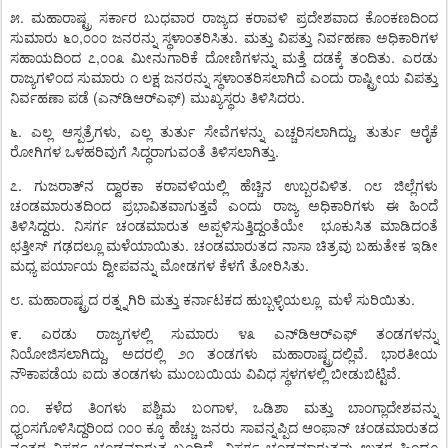
.
೫
ಮಹಾರಾಷ್ಟ್ರ
ಸರ್ಕಾರ
ಬುಧವಾರ
ರಾಜ್ಯದ
ಕರಾವಳಿ
ಪ್ರದೇಶವಾದ
ಕೊಂಕಣದಿಂದ
,
.
ಸುಮಾರು
೬೦
೦೦೦
ಜನರನ್ನು
ಸ್ಥಳಾಂತರಿಸಿತು
ಮತ್ತು
ವಿಪತ್ತು
ನಿರ್ವಹಣಾ
ಅಧಿಕಾರಿಗಳ
,
.
ಸಹಾಯದಿಂದ
೭
೦೦೩
ಮೀನುಗಾರಿಕೆ
ದೋಣಿಗಳನ್ನು
ಮತ್ತೆ
ದಡಕ್ಕೆ
ತಂದಿತು
ಎರಡು
ರಾಜ್ಯಗಳಿಂದ
ಸುಮಾರು
೧
ಲಕ್ಷ
ಜನರನ್ನು
ಸ್ಥಳಾಂತರಿಸಲಾಗಿದೆ
ಎಂದು
ರಾಷ್ಟ್ರೀಯ
ವಿಪತ್ತು
(
)
.
ನಿರ್ವಹಣಾ
ಪಡೆ
ಎನ್
ಡಿಆರ್
ಎಫ್
ಮುಖ್ಯಸ್ಥರು
ತಿಳಿಸಿದರು
.
,
,
೬
ಎಲ್ಲ
ಆಸ್ಪತ್ರೆಗಳು
ಎಲ್ಲ
ತುರ್ತು
ಸೇವೆಗಳನ್ನು
ಎಚ್ಚರಿಸಲಾಗಿದ್ದು
ತುರ್ತು
ಆರೈಕೆ
.
ರೋಗಿಗಳ
ಒಳಹರಿವುಗೆ
ಸಿದ್ಧರಾಗುವಂತೆ
ತಿಳಿಸಲಾಗಿತ್ತು
.
.
೭
ಗುಜರಾತ್
ನ
ದ್ವಾರಕಾ
ಕರಾವಳಿಯಲ್ಲಿ
ಹೆಚ್ಚಿನ
ಉಬ್ಬರವಿಳಿತ
೧೮
ಜಿಲ್ಲೆಗಳು
ಚಂಡಮಾರುತದಿಂದ
ಪ್ರಭಾವಿತವಾಗುತ್ತವೆ
ಎಂದು
ರಾಜ್ಯ
ಅಧಿಕಾರಿಗಳು
ಈ
ಹಿಂದೆ
.
ತಿಳಿಸಿದ್ದರು
ನಿಸರ್ಗ
ಚಂಡಮಾರುತ
ಅಪ್ಪಳಿಸುತ್ತಿದ್ದಂತೆಯೇ
ಭೂಕುಸಿತ
ಮಾಡಿದಂತೆ
.
ಛತ್ತೀಸ್
ಗಢದಲ್ಲೂ
ಮಳೆಯಾಯಿತು
ಚಂಡಮಾರುತದ
ನಾಸಾ
ಚಿತ್ರವು
ಬಹುತೇಕ
ಇಡೀ
.
ಮಧ್ಯ
ಪರ್ಯಾಯ
ದ್ವೀಪವನ್ನು
ಮೋಡಗಳ
ಕೆಳಗೆ
ತೋರಿಸಿತು
.
.
೮
ಮಹಾರಾಷ್ಟ್ರದ
ರತ್ನ್ನಗಿರಿ
ಮತ್ತು
ಕರ್ನಾಟಕದ
ಹುಬ್ಬಳ್ಳಿಯಲ್ಲೂ
ಮಳೆ
ಸುರಿಯಿತು
.
೯
ಎರಡು
ರಾಜ್ಯಗಳಲ್ಲಿ
ಸುಮಾರು
೪೩
ಎನ್
ಡಿಆರ್
ಎಫ್
ತಂಡಗಳನ್ನು
,
.
ನಿಯೋಜಿಸಲಾಗಿದ್ದು
ಅದರಲ್ಲಿ
೨೧
ತಂಡಗಳು
ಮಹಾರಾಷ್ಟ್ರದಲ್ಲಿವೆ
ಭಾರತೀಯ
.
ನೌಕಾಪಡೆಯ
ಐದು
ತಂಡಗಳು
ಮುಂಬಯಿಯ
ವಿವಿಧ
ಸ್ಥಳಗಳಲ್ಲಿ
ಬೀಡುಬಿಟ್ಟಿವೆ
.
,
೧೦
ಕಳೆದ
ತಿಂಗಳು
ಪಶ್ಚಿಮ
ಬಂಗಾಳ
ಒಡಿಶಾ
ಮತ್ತು
ಬಾಂಗ್ಲಾದೇಶವನ್ನು
ಧ್ವಂಸಗೊಳಿಸಿದ್ದರಿಂದ
೧೦೦
ಕ್ಕೂ
ಹೆಚ್ಚು
ಜನರು
ಸಾವನ್ನಪ್ಪಿದ
ಆಂಫಾನ್
ಚಂಡಮಾರುತದ
.