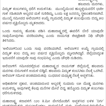
,
ಹಲವಾರು
ಮರಗಳು
ವಿದ್ಯುತ್
ಕಂಬಗಳನ್ನು
ಧರೆಗೆ
ಉರುಳಿಸಿತು.
ಮುಂಬೈಯಿಂದ
ಹುಬ್ಬಳ್ಳಿಯವರೆಗೆ
ಭಾರೀ
,
.
ಗಾಳಿ
ಸಹಿತವಾಗಿ
ಅಬ್ಬರದ
ಮಳೆ
ಸುರಿದಿದ್ದು
ಒಂದು
ಲಕ್ಷ
ಜನರನ್ನು
ಸ್ಥಳಾಂತರಿಸಲಾಗಿದೆ
ಮುಂಬೈ
ಸಮೀಪದ
ಅಲಿಬಾಗ್
ನ
ಉಮ್ಟೆ
ಗ್ರಾಮದಲ್ಲಿ
ವಿದ್ಯುತ್
ಕಂಬವೊಂದು
ಬಿದ್ದು
೫೮
ವರ್ಷದ
ವ್ಯಕ್ತಿಯೊಬ್ಬರು
ಮೃತರಾದರು.
ಒಂದು
ಸಾವನ್ನು
ಹೊರತು
ಪಡಿಸಿ
ಮಹಾರಾಷ್ಟ್ರದಲ್ಲಿ
ಈವರೆಗೆ
ಬೇರೆ
ಯಾವುದೇ
ಸಾವುನೋವುಗಳು
ವರದಿಯಾಗಿಲ್ಲ
ಎಂದು
ರಾಯಗಢ
ಜಿಲ್ಲಾಧಿಕಾರಿ
ನಿಧಿ
ಚೌಧರಿ
.
ತಿಳಿಸಿದರು
‘
.
ಅಲಿಬಾಗ್
ನಿಂದ
ಒಂದು
ಸಾವು
ವರದಿಯಾಗಿದೆ
ಅಲಿಬಾಗ್
ನ
ಉಮ್ಟೆ
ಗ್ರಾಮದಲ್ಲಿ
v
.
ವಿದ್ಯುತ್
ಕಂಬ
ಬಿದ್ದು
೫೮
ವರ್ಷದ
ವ್ಯಕ್ತಿಯೊಬ್ಬರು
ಮೃ
ರಾಗಿದ್ದಾರೆ
ಜಿಲ್ಲೆಯಾದ್ಯಂತ
’
.
ಇದುವರೆಗೆ
ಯಾವುದೇ
ಸಾವು
ಸಂಭವಿಸಿಲ್ಲ
ಎಂದು
ಚೌಧರಿ
ನುಡಿದರು
ಅಲಿಬಾಗ್
ಗೆ
ಸಮೀಪದಲ್ಲಿರುವ
ಮಹಾರಾಷ್ಟ್ರದ
ರಾಯಗಡ್
ಜಿಲ್ಲೆಯಲ್ಲಿ
ಹಲವಾರು
.
U
.
ಮರಗಳು
ಬಿರುಗಾಳಿಗೆ
ಉರುಳಿ
ಬಿದ್ದಿವೆ
ಹಲವಾರು
ವಿದ್ಯುತ್
ಕಂಬ
ಳೂ
ನೆಲಕ್ಕೆ
ಒರಗಿವೆ
.
ಅಲಿಬಾಗ್
ಸಮೀಪ
ಚಂಡಮಾರುತವು
ಬುಧವಾರ
ಮಧ್ಯಾಹ್ನ
ನೆಲಕ್ಕೆ
ಅಪ್ಪಳಿಸಿತು
,
v
ಅಧಿಕಾರಿಗಳ
ಪ್ರಕಾರ
ಚಂಡಮಾರು
ದ
ಅಬ್ಬರಕ್ಕೆ
ಸುಮಾರು
೮೫
ದೊಡ್ಡ
ಮರಗಳು
,
.
ಉರುಳಿದ್ದು
ಅವುಗಳಲ್ಲಿ
ಕೆಲವು
ಮನೆಗಳ
ಮೇಲೆ
ಬಿದ್ದ
ಹನ್ನೊಂದು
ವಿದ್ಯುತ್
ಕಂಬಗಳೂ
.
ಧರೆಗುರುಳಿದವು
.
’
’
ಮಹಾರಾಷ್ಟ್ರ
ಕರಾವಳಿಗೆ
೧೨೦
ಕಿ
ಮೀ
ವೇಗದೊಂದಿಗೆ
ಅಪ್ಪಳಿಸಿದ
ಬಳಿಕ
ನಿರ್ಗ
ಚಂಡಮಾರುತವು
ದುರ್ಬಲಗೊಳ್ಳಲು
ಪ್ರಾರಂಭಿಸಿದೆ
ಮತ್ತು
ಸಂಜೆಯಾಗುತ್ತಿದ್ದಂತೆಯೇ