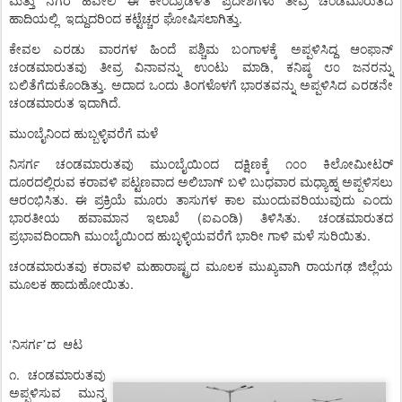
ಮತ್ತು
ನಗರ
ಹವೇಲಿ
ಈ
ಕೇಂದ್ರಾಡಳಿತ
ಪ್ರದೇಶಗಳು
ತೀವ್ರ
ಚಂಡಮಾರುತದ
.
ಹಾದಿಯಲ್ಲಿ
ಇದ್ದುದರಿಂದ
ಕಟ್ಟೆಚ್ಚರ
ಘೋಷಿಸಲಾಗಿತ್ತು
ಕೇವಲ
ಎರಡು
ವಾರಗಳ
ಹಿಂದೆ
ಪಶ್ಚಿಮ
ಬಂಗಾಳಕ್ಕೆ
ಅಪ್ಪಳಿಸಿದ್ದ
ಆಂಫಾನ್
,
ಚಂಡಮಾರುತವು
ತೀವ್ರ
ವಿನಾವನ್ನು
ಉಂಟು
ಮಾಡಿ
ಕನಿಷ್ಠ
೮೦
ಜನರನ್ನು
.
ಬಲಿತೆಗೆದುಕೊಂಡಿತ್ತು
ಅದಾದ
ಒಂದು
ತಿಂಗಳೊಳಗೆ
ಭಾರತವನ್ನು
ಅಪ್ಪಳಿಸಿದ
ಎರಡನೇ
.
ಚಂಡಮಾರುತ
ಇದಾಗಿದೆ
ಮುಂಬೈನಿಂದ
ಹುಬ್ಬಳ್ಳಿವರೆಗೆ
ಮಳೆ
ನಿಸರ್ಗ
ಚಂಡಮಾರುತವು
ಮುಂಬೈಯಿಂದ
ದಕ್ಷಿಣಕ್ಕೆ
೧೦೦
ಕಿಲೋಮೀಟರ್
ದೂರದಲ್ಲಿರುವ
ಕರಾವಳಿ
ಪಟ್ಟಣವಾದ
ಅಲಿಬಾಗ್
ಬಳಿ
ಬುಧವಾರ
ಮಧ್ಯಾಹ್ನ
ಅಪ್ಪಳಿಸಲು
.
ಆರಂಭಿಸಿತು
ಈ
ಪ್ರಕ್ರಿಯೆ
ಮೂರು
ತಾಸುಗಳ
ಕಾಲ
ಮುಂದುವರಿಯುವುದು
ಎಂದು
(
)
.
ಭಾರತೀಯ
ಹವಾಮಾನ
ಇಲಾಖೆ
ಐಎಂಡಿ
ತಿಳಿಸಿತು
ಚಂಡಮಾರುತದ
.
ಪ್ರಭಾವದಿಂದಾಗಿ
ಮುಂಬೈಯಿಂದ
ಹುಬ್ಳಳ್ಳಿಯವರೆಗೆ
ಭಾರೀ
ಗಾಳಿ
ಮಳೆ
ಸುರಿಯಿತು
ಚಂಡಮಾರುತವು
ಕರಾವಳಿ
ಮಹಾರಾಷ್ಟ್ರದ
ಮೂಲಕ
ಮುಖ್ಯವಾಗಿ
ರಾಯಗಢ
ಜಿಲ್ಲೆಯ
.
ಮೂಲಕ
ಹಾದುಹೋಯಿತು
‘
ನಿಸರ್ಗ’ದ
ಆಟ
೧.
ಚಂಡಮಾರುತವು
ಅಪ್ಪಳಿಸುವ
ಮುನ್ನ