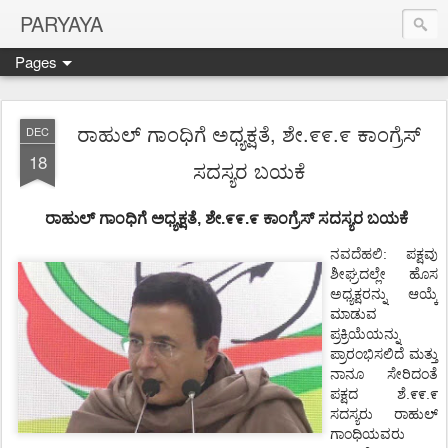
PARYAYA
Pages
ರಾಹುಲ್ ಗಾಂಧಿಗೆ ಅಧ್ಯಕ್ಷತೆ, ಶೇ.೯೯.೯ ಕಾಂಗ್ರೆಸ್
DEC
18
ಸದಸ್ಯರ ಬಯಕೆ
ರಾಹುಲ್
ಗಾಂಧಿಗೆ
ಅಧ್ಯಕ್ಷತೆ
,
ಶೇ
.
೯೯
.
೯
ಕಾಂಗ್ರೆಸ್
ಸದಸ್ಯರ
ಬಯಕೆ
ನವದೆಹಲಿ
:
ಪಕ್ಷವು
ಶೀಘ್ರದಲ್ಲೇ
ಹೊಸ
ಅಧ್ಯಕ್ಷರನ್ನು
ಆಯ್ಕೆ
ಮಾಡುವ
ಪ್ರಕ್ರಿಯೆಯನ್ನು
ಪ್ರಾರಂಭಿಸಲಿದೆ
ಮತ್ತು
ನಾನೂ
ಸೇರಿದಂತೆ
.
.
ಪಕ್ಷದ
ಶೆ
೯೯
೯
ಸದಸ್ಯರು
ರಾಹುಲ್
ಗಾಂಧಿಯವರು