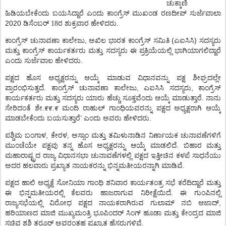
ಚುಕ್ಕಾಣಿ
ಹಿಡಿಯಬೇಕೆಂದು
ಬಯಸಿದ್ದಾರೆ
ಎಂದು
ಕಾಂಗ್ರೆಸ್
ಮುಖಂಡ
ರಣದೀಪ್
ಸುರ್ಜೆವಾಲಾ
2020
.
ಡಿಸೆಂಬರ್ 18ರ ಶುಕ್ರವಾರ
ಹೇಳಿದರು
,
(
)
ಕಾಂಗ್ರೆಸ್
ಚುನಾವಣಾ
ಕಾಲೇಜು
ಅಖಿಲ
ಭಾರತ
ಕಾಂಗ್ರೆಸ್
ಸಮಿತಿ
ಎಐಸಿಸಿ
ಸದಸ್ಯರು
ಮತ್ತು
ಕಾಂಗ್ರೆಸ್
ಕಾರ್ಯಕರ್ತರು
ಮತ್ತು
ಸದಸ್ಯರು
ಈ
ಪ್ರಕ್ರಿಯೆಯಲ್ಲಿ
ಭಾಗಿಯಾಗಲಿದ್ದಾರೆ
.
ಎಂದು
ಸುರ್ಜೆವಾಲ
ಹೇಳಿದರು
ಪಕ್ಷದ
ಹೊಸ
ಅಧ್ಯಕ್ಷರನ್ನು
ಆಯ್ಕೆ
ಮಾಡುವ
ವಿಧಾನವನ್ನು
ಪಕ್ಷ
ಶೀಘ್ರದಲ್ಲೇ
.
,
,
ಪ್ರಾರಂಭಿಸುತ್ತದೆ
ಕಾಂಗ್ರೆಸ್
ಚುನಾವಣಾ
ಕಾಲೇಜು
ಎಐಸಿಸಿ
ಸದಸ್ಯರು
ಕಾಂಗ್ರೆಸ್
.
ಕಾರ್ಯಕರ್ತರು
ಮತ್ತು
ಸದಸ್ಯರು
ಯಾರು
ಹೆಚ್ಚು
ಸೂಕ್ತವೆಂದು
ಆಯ್ಕೆ
ಮಾಡುತ್ತಾರೆ
ನಾನು
.
.
ಸೇರಿದಂತೆ
ಶೇ
೯೯
೯
ಮಂದಿ
ರಾಹುಲ್
ಗಾಂಧಿಯವರನ್ನು
ಪಕ್ಷದ
ಅಧ್ಯಕ್ಷರಾಗಿ
ಆಯ್ಕೆ
’
.
ಮಾಡಬೇಕೆಂದು
ಬಯಸುತ್ತಾರೆ
ಎಂದು
ಅವರು
ಹೇಳಿದರು
,
,
ಪಶ್ಚಿಮ
ಬಂಗಾಳ
ಕೇರಳ
ಅಸ್ಸಾಂ
ಮತ್ತು
ತಮಿಳುನಾಡಿನ
ನಿರ್ಣಾಯಕ
ಚುನಾವಣೆಗಳಿಗೆ
.
ಮುಂಚೆಯೇ
ಪಕ್ಷವು
ತನ್ನ
ಹೊಸ
ಅಧ್ಯಕ್ಷರನ್ನು
ಆಯ್ಕೆ
ಮಾಡಲಿದೆ
ಬಿಹಾರ
ಮತ್ತು
ಮಹಾರಾಷ್ಟ್ರದ
ರಾಜ್ಯ
ವಿಧಾನಸಭಾ
ಚುನಾವಣೆಗಳಲ್ಲಿ
ಪಕ್ಷದ
ಇತ್ತೀಚಿನ
ಕಳಪೆ
ಸಾಧನೆಯು
.
ಅದರ
ಹಲವಾರು
ಪ್ರಖ್ಯಾತ
ನಾಯಕರನ್ನು
ಭಿನ್ನಮತೀಯರನ್ನಾಗಿ
ಮಾಡಿವೆ
ಪಕ್ಷದ
ಹಾಲಿ
ಅಧ್ಯಕ್ಷೆ
ಸೋನಿಯಾ
ಗಾಂಧಿ
ಶನಿವಾರ
ಕಾರ್ಯತಂತ್ರ
ಸಭೆ
ಕರೆದಿದ್ದಾರೆ
ಮತ್ತು
.
ಈ
ಭಿನ್ನಮತೀಯರಲ್ಲಿ
ಕೆಲವರು
ಹಾಜರಾಗುವ
ನಿರೀಕ್ಷೆಯಿದೆ
ಈ
ಗುಂಪಿನಲ್ಲಿ
,
ರಾಜ್ಯಸಭೆಯಲ್ಲಿ
ವಿರೋಧ
ಪಕ್ಷದ
ನಾಯಕರಾಗಿರುವ
ಗುಲಾಮ್
ನಬಿ
ಆಜಾದ್
ಹರಿಯಾಣದ
ಮಾಜಿ
ಮುಖ್ಯಮಂತ್ರಿ
ಭೂಪಿಂದರ್
ಸಿಂಗ್
ಹೂಡಾ
ಮತ್ತು
ಕೇಂದ್ರದ
ಮಾಜಿ
.
ಸಚಿವ
ಶಶಿ
ತರೂರ್
ಅವರಂತಹ
ಪ್ರಖ್ಯಾತ
ಹೆಸರುಗಳಿವೆ