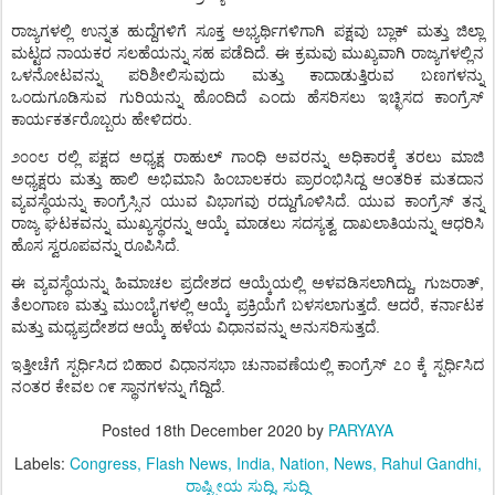
ರಾಜ್ಯಗಳಲ್ಲಿ
ಉನ್ನತ
ಹುದ್ದೆಗಳಿಗೆ
ಸೂಕ್ತ
ಅಭ್ಯರ್ಥಿಗಳಿಗಾಗಿ
ಪಕ್ಷವು
ಬ್ಲಾಕ್
ಮತ್ತು
ಜಿಲ್ಲಾ
.
ಮಟ್ಟದ
ನಾಯಕರ
ಸಲಹೆಯನ್ನು
ಸಹ
ಪಡೆದಿದೆ
ಈ
ಕ್ರಮವು
ಮುಖ್ಯವಾಗಿ
ರಾಜ್ಯಗಳಲ್ಲಿನ
ಒಳನೋಟವನ್ನು
ಪರಿಶೀಲಿಸುವುದು
ಮತ್ತು
ಕಾದಾಡುತ್ತಿರುವ
ಬಣಗಳನ್ನು
ಒಂದುಗೂಡಿಸುವ
ಗುರಿಯನ್ನು
ಹೊಂದಿದೆ
ಎಂದು
ಹೆಸರಿಸಲು
ಇಚ್ಛಿಸದ
ಕಾಂಗ್ರೆಸ್
.
ಕಾರ್ಯಕರ್ತರೊಬ್ಬರು
ಹೇಳಿದರು
೨೦೦೮
ರಲ್ಲಿ
ಪಕ್ಷದ
ಅಧ್ಯಕ್ಷ
ರಾಹುಲ್
ಗಾಂಧಿ
ಅವರನ್ನು
ಅಧಿಕಾರಕ್ಕೆ
ತರಲು
ಮಾಜಿ
ಅಧ್ಯಕ್ಷರು
ಮತ್ತು
ಹಾಲಿ
ಅಭಿಮಾನಿ
ಹಿಂಬಾಲಕರು
ಪ್ರಾರಂಭಿಸಿದ್ದ
ಆಂತರಿಕ
ಮತದಾನ
.
ವ್ಯವಸ್ಥೆಯನ್ನು
ಕಾಂಗ್ರೆಸ್ಸಿನ
ಯುವ
ವಿಭಾಗವು
ರದ್ದುಗೊಳಿಸಿದೆ
ಯುವ
ಕಾಂಗ್ರೆಸ್
ತನ್ನ
ರಾಜ್ಯ
ಘಟಕವನ್ನು
ಮುಖ್ಯಸ್ಥರನ್ನು
ಆಯ್ಕೆ
ಮಾಡಲು
ಸದಸ್ಯತ್ವ
ದಾಖಲಾತಿಯನ್ನು
ಆಧರಿಸಿ
.
ಹೊಸ
ಸ್ವರೂಪವನ್ನು
ರೂಪಿಸಿದೆ
,
,
ಈ
ವ್ಯವಸ್ಥೆಯನ್ನು
ಹಿಮಾಚಲ
ಪ್ರದೇಶದ
ಆಯ್ಕೆಯಲ್ಲಿ
ಅಳವಡಿಸಲಾಗಿದ್ದು
ಗುಜರಾತ್
.
,
ತೆಲಂಗಾಣ
ಮತ್ತು
ಮುಂಬೈಗಳಲ್ಲಿ
ಆಯ್ಕೆ
ಪ್ರಕ್ರಿಯೆಗೆ
ಬಳಸಲಾಗುತ್ತದೆ
ಆದರೆ
ಕರ್ನಾಟಕ
.
ಮತ್ತು
ಮಧ್ಯಪ್ರದೇಶದ
ಆಯ್ಕೆ
ಹಳೆಯ
ವಿಧಾನವನ್ನು
ಅನುಸರಿಸುತ್ತದೆ
ಇತ್ತೀಚೆಗೆ
ಸ್ಪರ್ಧಿಸಿದ
ಬಿಹಾರ
ವಿಧಾನಸಭಾ
ಚುನಾವಣೆಯಲ್ಲಿ
ಕಾಂಗ್ರೆಸ್
೭೦
ಕ್ಕೆ
ಸ್ಪರ್ಧಿಸಿದ
.
ನಂತರ
ಕೇವಲ
೧೯
ಸ್ಥಾನಗಳನ್ನು
ಗೆದ್ದಿದೆ
Posted
18th December 2020
by
PARYAYA
Labels:
Congress
Flash News
India
Nation
News
Rahul Gandhi
ರಾಷ್ಟ್ರೀಯ ಸುದ್ದಿ
ಸುದ್ದಿ