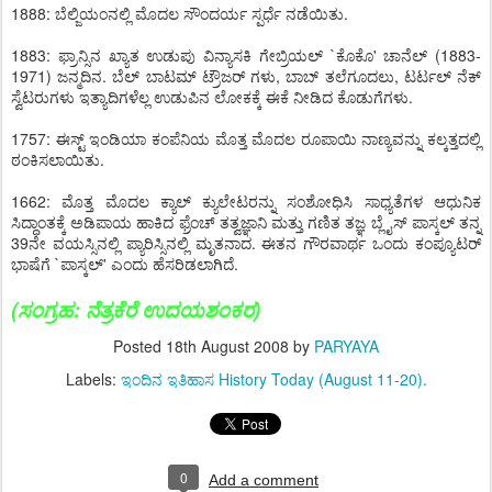
1888: ಬೆಲ್ಜಿಯಂನಲ್ಲಿ ಮೊದಲ ಸೌಂದರ್ಯ ಸ್ಪರ್ಧೆ ನಡೆಯಿತು.
1883: ಫ್ರಾನ್ಸಿನ ಖ್ಯಾತ ಉಡುಪು ವಿನ್ಯಾಸಕಿ ಗೇಬ್ರಿಯಲ್ `ಕೊಕೊ' ಚಾನೆಲ್ (1883-
1971) ಜನ್ಮದಿನ. ಬೆಲ್ ಬಾಟಮ್ ಟ್ರೌಜರ್ ಗಳು, ಬಾಬ್ ತಲೆಗೂದಲು, ಟರ್ಟಲ್ ನೆಕ್
ಸ್ವೆಟರುಗಳು ಇತ್ಯಾದಿಗಳೆಲ್ಲ ಉಡುಪಿನ ಲೋಕಕ್ಕೆ ಈಕೆ ನೀಡಿದ ಕೊಡುಗೆಗಳು.
1757: ಈಸ್ಟ್ ಇಂಡಿಯಾ ಕಂಪೆನಿಯ ಮೊತ್ತ ಮೊದಲ ರೂಪಾಯಿ ನಾಣ್ಯವನ್ನು ಕಲ್ಕತ್ತದಲ್ಲಿ
ಠಂಕಿಸಲಾಯಿತು.
1662: ಮೊತ್ತ ಮೊದಲ ಕ್ಯಾಲ್ ಕ್ಯುಲೇಟರನ್ನು ಸಂಶೋಧಿಸಿ ಸಾಧ್ಯತೆಗಳ ಆಧುನಿಕ
ಸಿದ್ಧಾಂತಕ್ಕೆ ಅಡಿಪಾಯ ಹಾಕಿದ ಫ್ರೆಂಚ್ ತತ್ವಜ್ಞಾನಿ ಮತ್ತು ಗಣಿತ ತಜ್ಞ ಬ್ಲೈಸ್ ಪಾಸ್ಕಲ್ ತನ್ನ
39ನೇ ವಯಸ್ಸಿನಲ್ಲಿ ಪ್ಯಾರಿಸ್ಸಿನಲ್ಲಿ ಮೃತನಾದ. ಈತನ ಗೌರವಾರ್ಥ ಒಂದು ಕಂಪ್ಯೂಟರ್
ಭಾಷೆಗೆ `ಪಾಸ್ಕಲ್' ಎಂದು ಹೆಸರಿಡಲಾಗಿದೆ.
(ಸಂಗ್ರಹ:
ನೆತ್ರಕೆರೆ ಉದಯಶಂಕರ
)
Posted
18th August 2008
by
PARYAYA
Labels:
ಇಂದಿನ ಇತಿಹಾಸ History Today (August 11-20).
0
Add a comment