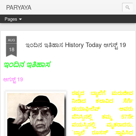
PARYAYA
Pages
AUG
ಇಂದಿನ ಇತಿಹಾಸ History Today ಆಗಸ್ಟ್ 19
18
ಇಂದಿನ ಇತಿಹಾಸ
ಆಗಸ್ಟ್ 19
ರಷ್ಯದ ಬ್ಯಾಲೆಗೆ ಮರುಜೀವ
ನೀಡಿದ ಕಲಾವಿದ ಸೆರ್ಗೆ
ಡಯಾಘಿಲೆವ್ ಅವರು
ವೆನಿಸ್ಸಿನಲ್ಲಿ ತಮ್ಮ 57ನೇ
ವಯಸ್ಸಿನಲ್ಲಿ ಮೃತರಾದರು.
`ಬ್ಯಾಲೆ ರೂಸಸ್' ಸ್ಥಾಪಿಸಿದ