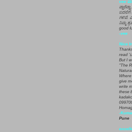
vee ಮನ
ವ್ಹಾರೆವ್ಹ
ಬದಲಿಗೆ 
ಗಳಿವೆ. 
ನಿಮ್ಮ ಶ್ರ
good lu
-vee
Nice I
Thanks 
read 'ಒ
But I 
"The R
Natura
Where 
give m
write m
these b
kadako
099700
Homage
-Kuma
Pune
excell