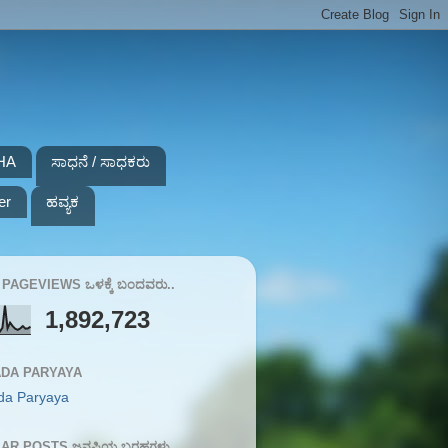
HA
ಸಾಧನೆ / ಸಾಧಕರು
er
ಹವ್ಯಕ
PAGEVIEWS ಒಳಕ್ಕೆ ಬಂದವರು..
1,892,723
DA PARYAYA
da Paryaya
AR POSTS ಜನಪ್ರಿಯ ಬರಹಗಳು