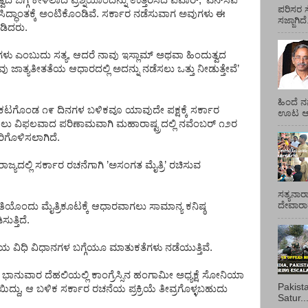
್ವದ
ಬಗ್ಗೆ
ಕೇಳಲಾದ
ಪ್ರಶ್ನೆಯೊಂದನ್ನು
ಉತ್ತರಿಸಿದ
ಪವಾರ್
, ’
ಎನ್
ಸಿಪಿ
ಪರಿಸರ ಸ
ಸಿದ್ಧಾಂತಕ್ಕೆ
ಅಂಟಿಕೊಂಡಿವೆ
.
ಸರ್ಕಾರ
ನಡೆಸುವಾಗ
ಅವುಗಳು
ಈ
ಸಜ್ಜಾಗಿದ
ಡಿದರು
.
ಗಳು
ಎಂಬುದು
ಸತ್ಯ
,
ಆದರೆ
ನಾವು
ಇಸ್ಲಾಮ್
ಅಥವಾ
ಹಿಂದುತ್ವದ
ವು
ಜಾತ್ಯತೀತತೆಯ
ಆಧಾರದಲ್ಲಿ
ಅದನ್ನು
ನಡೆಸಲು
ಒತ್ತು
ನೀಡುತ್ತೇವೆ
’
ಹಿಂದೆ ನ
್ರಕಟಗೊಂಡ
೧೯
ದಿನಗಳ
ಬಳಿಕವೂ
ಯಾವುದೇ
ಪಕ್ಷಕ್ಕೆ
ಸರ್ಕಾರ
ಊಟ ಆಯ್
ಲು
ವಿಫಲವಾದ
ಪರಿಣಾಮವಾಗಿ
ಮಹಾರಾಷ್ಟ್ರದಲ್ಲಿ
ನವೆಂಬರ್
೧೨ರ
ರಿಗೊಳಿಸಲಾಗಿದೆ
.
ರಾಜ್ಯದಲ್ಲಿ
ಸರ್ಕಾರ
ರಚನೆಗಾಗಿ
’
ಅಸಂಗತ
ಮೈತ್ರಿ
’
ರಚಿಸುವ
ಸತ್ಯನಾರ
ದೇವಾರಾಧ
ತಿಯೊಂದು
ಮೈತ್ರಿಕೂಟಕ್ಕೆ
ಆಧಾರವಾಗಲು
ಸಾಮಾನ್ಯ
ಕನಿಷ್ಠ
ಸುತ್ತಿದೆ
.
ೆಯ
ವಿಧಿ
ವಿಧಾನಗಳ
ಬಗ್ಗೆಯೂ
ಮಾತುಕತೆಗಳು
ನಡೆಯುತ್ತಿವೆ
.
ಭಾನುವಾರ
ದೆಹಲಿಯಲ್ಲಿ
ಕಾಂಗ್ರೆಸ್ಸಿನ
ಹಂಗಾಮೀ
ಅಧ್ಯಕ್ಷೆ
ಸೋನಿಯಾ
Pakist
ಯಿದ್ದು
,
ಆ
ಬಳಿಕ
ಸರ್ಕಾರ
ರಚನೆಯ
ಪ್ರಕ್ರಿಯೆ
ತೀವ್ರಗೊಳ್ಳಬಹುದು
Satur..