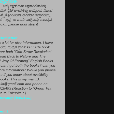
ಸ್ಸಿನ ಮಾತು .
ಾ... ನಿಮ್ಮ ಬ್ಲಾಗ್ ಅದು ಬ್ಲಾಗಾಗಿರಬಾದಿತ್ತು.
ವೆಬ್ ಸೈಟ್ ಆಗಬೇಕಿತ್ತು.ಅಷ್ಟೊಂದು ವಿಚಾರ
ಎನ್ಸೈಕ್ಲೋಪಿಡಿಯಾ ಅಂದರೂ ತಪ್ಪಾಗಲಿಕಿಲ್ಲ...
ಮ , ಶ್ರದ್ಧೆ, ಈ ಕಾರ್ಯದಲ್ಲಿ ಎದ್ದು ಕಾಣುತ್ತಿದೆ.
ck... please dont stop it
nformation.
.
a lot for nice Information. I have
ಂದು ಹುಲ್ಲಿನ ಕ್ರಾಂತಿ' kannada book.
want both "One-Straw Revolution"
oad Back to Nature and The
l Way Of Farming" English Books.
can I get both the books? can you
ore information? Would you please
e if you know about availibility
ooks. This is my mail ID:
lla@gmail.com and phone no.
15493 (Reaction to "Green Tea
 to Fukuoka": )
rswamy (ಕುಕೂಊ..)
ent..1