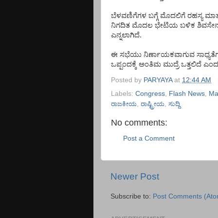
ಬೆಳವಣಿಗೆಗಳ
ಬಗ್ಗೆ
ಮೊದಲಿಗೆ
ರಹಸ್ಯ
ಮಾತ
ನಿಗದಿತ
ಮೊದಲ
ಭೇಟಿಯ
ಬಳಿಕ
ಶಿವಸೇ
ಎನ್ನಲಾಗಿದೆ
.
ಈ
ಸಭೆಯು
ನಿರ್ಣಾಯಕವಾಗುವ
ಸಾಧ್ಯತೆಗ
ಒಪ್ಪಂದಕ್ಕೆ
ಅಂತಿಮ
ಮುದ್ರೆ
ಒತ್ತಲಿದೆ
ಎಂದ
Posted by
PARYAYA
at
12:44 AM
Labels:
Congress
,
Flash News
,
Ma
ರಾಜಕೀಯ
,
ರಾಷ್ಟ್ರೀಯ
,
ಸುದ್ದಿ
No comments:
Post a Comment
Newer Post
Subscribe to:
Post Comments (Ato