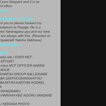
ed your blogspot and it is an
nt effort.
n Pai
tulations to Panjaje..
est you to please forward my
ulations to Panjaje. He is a
ted Yakshagana guy and our best
 are always with him. (Reaction to
ngaladalli Yaksha Vaibhava)
ijayashankar
seful..
seful site I EVER MET..
EFFORT ..
 mitra MCF OFFICER-NANNA
EAGUE
ARAMESH GROUP NALLIDDARE
BA SANTHOSHAVAAHITHU'
BA MITRA KARTHIK KODREL
A
HAYADAVARU.
 PARYAYA KKE NOORU VANDANE
U NEEDIDA PHOTO