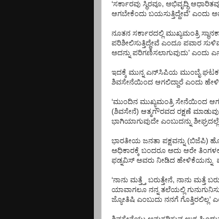
‘
ಸರ್ಕಾರವು
ಸ್ಥಿರವೂ
,
ಅಭಿವೃದ್ಧಿ
ಆಧಾರಿತ
ಆಗಬೇಕೆಂದು
ಬಯಸುತ್ತಿದ್ದೇವೆ
’
ಎಂದು
ಅ
ನೂತನ
ಸರ್ಕಾರದಲ್ಲಿ
ಮುಖ್ಯಮಂತ್ರಿ
ಸ್ಥಾನಕ್
ಪರಿಶೀಲಿಸುತ್ತಿದ್ದೇವೆ
ಎಂದೂ
ಪವಾರ
ಸುಳಿ
ಅದನ್ನು
ಪರಿಗಣಿಸಲಾಗುವುದು
’
ಎಂದು
ಎ
ಇದಕ್ಕೆ
ಮುನ್ನ
ಎನ್
ಸಿಪಿಯ
ಮುಂಬೈ
ಘಟಕ
ಶಿವಸೇನೆಯಿಂದ
ಆಗಲಿದ್ದಾರೆ
ಎಂದು
ಹೇಳಿ
‘
ಮುಂದಿನ
ಮುಖ್ಯಮಂತ್ರಿ
ಸೇನೆಯಿಂದ
ಆಗಲ
(
ಶಿವಸೇನೆ
)
ಆತ್ಮಗೌರವದ
ರಕ್ಷಣೆ
ಮಾಡುವು
ಭಾಗಿಯಾಗುವುದೇ
ಎಂಬುದನ್ನು
ಶೀಘ್ರದಲ್ಲ
ಭಾರತೀಯ
ಜನತಾ
ಪಕ್ಷವನ್ನು
(
ಬಿಜೆಪಿ
)
ಹೊ
ಅಧಿಕಾರಕ್ಕೆ
ಬಂದರೂ
ಅದು
ಆರೇ
ತಿಂಗಳಲ್
ಫಡ್ನವಿಸ್
ಅವರು
ನೀಡಿದ
ಹೇಳಿಕೆಯನ್ನು
‘
ನಾನು
ಮತ್ತ್ತೆ
ಬರುತ್ತೇನೆ
,
ನಾನು
ಮತ್ತೆ
ಬರುತ
ಯಾವಾಗಲೂ
ನನ್ನ
ತಲೆಯಲ್ಲಿ
ಗುನುಗುನಿಸುತ್
ಜ್ಯೋತಿಷಿ
ಎಂಬುದು
ನನಗೆ
ಗೊತ್ತಿರಲಿಲ್ಲ
’
ಎ