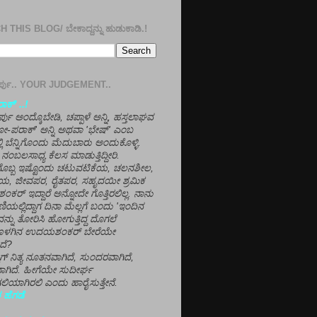
 THIS BLOG/ ಬೇಕಾದ್ದನ್ನು ಹುಡುಕಾಡಿ.!
ತೀರ್ಪು.. YOUR JUDGEMENT..
ಕ್' ..!
್ಪು ಅಂದ್ಕೊಬೇಡಿ, ಚಪ್ಪಾಳೆ ಅನ್ನಿ, ಹಸ್ತಲಾಘವ
'ಗೋ-ಪರಾಕ್' ಅನ್ನಿ ಅಥವಾ 'ಭೇಷ್' ಎಂಬ
್ಲಿ ಬೆನ್ನಿಗೊಂದು ಮೆದುಬಾರು ಅಂದುಕೊಳ್ಳಿ.
ನಂಬಲಸಾಧ್ಯ ಕೆಲಸ ಮಾಡುತ್ತಿದ್ದೀರಿ.
ಳಗೊಬ್ಬ ಇಷ್ಟೊಂದು ಚಟುವಟಿಕೆಯ, ಚಲನಶೀಲ,
, ಜೀವಪರ, ರೈತಪರ, ಸಹೃದಯೀ ಶ್ರಮಿಕ
್ ಇದ್ದಾರೆ ಅನ್ನೋದೇ ಗೊತ್ತಿರಲಿಲ್ಲ. ನಾನು
ಣಿಯಲ್ಲಿದ್ದಾಗ ದಿನಾ ಮೆಲ್ಲಗೆ ಬಂದು 'ಇಂದಿನ
ನ್ನು ತೋರಿಸಿ ಹೋಗುತ್ತಿದ್ದ ದೊಗಲೆ
ೊಳಗಿನ ಉದಯಶಂಕರ್ ಬೇರೆಯೇ
ದೆ?
ಲಾಗ್ ನಿತ್ಯ ನೂತನವಾಗಿದೆ, ಸುಂದರವಾಗಿದೆ,
ಾಗಿದೆ. ಹೀಗೆಯೇ ಸುದೀರ್ಘ
ಿಯಾಗಿರಲಿ ಎಂದು ಹಾರೈಸುತ್ತೇನೆ.
 ಹೆಗಡೆ