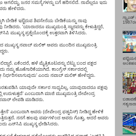
ವೂ
ಆಗಲಿದ್ದು
,
ಜನರ
ಸಮಸ್ಯೆಗಳನ್ನು
ಬಗೆ
ಹರಿಸಲಿದೆ
.
ನಾವೆಲ್ಲರೂ
ಇದು
ವರು
ಹೇಳಿದರು
.
ಗ್ರ್ಯಾಂ
ಕಾಗಿ
ಬೇಡಿಕೆ
ಇಟ್ಟಿರುವ
ಶಿವಸೇನೆಯ
ಬೇಡಿಕೆಯನ್ನು
ನಾವು
1987ರಲ್ಲ
ವು
ನೀಡಿದರು
. ’
ಯಾರಾದರೂ
ಮುಖ್ಯಮಂತ್ರಿ
ಸ್ಥಾನವನ್ನು
ಕೇಳುತ್ತಿದ್ದರೆ
,
ನ್
ಸಿಪಿ
ಮುಖ್ಯಸ್ಥ
ಪ್ರಶ್ನೆಯೊಂದಕ್ಕೆ
ಉತ್ತರವಾಗಿ
ತಿಳಿಸಿದರು
.
ದ
ಮುಖ್ಯಸ್ಥ
ನವಾಬ್
ಮಲಿಕ್
ಅವರು
ಮುಂದಿನ
ಮುಖ್ಯಮಂತ್ರಿ
ದ್ದರು
.
ಪಟ್ಟಿಯಲ
ಿದ್ದಾರೆ
.
ಏಕೆಂದರೆ
,
ಹಳೆ
ಮೈತ್ರಿಕೂಟವನ್ನು
ಬಿಟ್ಟು
ಬಂದ
ಪಕ್ಷದ
ಅಂತಹವರ
ದು
ನಮ್ಮ
ಹೊಣೆಗಾರಿಕೆಯಾಗಿದೆ
.
ಕಾಂಗ್ರೆಸ್
ಸರ್ಕಾರದಲ್ಲಿ
ೇ
ನಿರ್ಧರಿಸಲಾಗುವುದು
’
ಎಂದು
ನವಾಬ್
ಮಲಿಕ್
ಹೇಳಿದ್ದರು
.
ರತುಪಡಿಸಿ
ಯಾವುದೇ
ಸರ್ಕಾರ
ಸಾಧ್ಯವಿಲ್ಲ
,
ಯಾವುದಾದರೂ
ಪಕ್ಷವು
ಲಿ
ಉರುಳುತ್ತದೆ
’
ಎಂಬುದಾಗಿ
ಮಾಜಿ
ಮುಖ್ಯಮಂತ್ರಿ
ದೇವೇಂದ್ರ
ಬಡಾವಣೆ
ಪವಾರ್
ಲೇವಡಿ
ಮಾಡಿದರು
.
ಸತ್ಯನಾ
್ತೇನೆ
’
ಎಂಬುದಾಗಿ
ಅವರು
(
ದೇವೇಂದ್ರ
ಫಡ್ನವಿಸ್
)
ನೀಡಿದ್ದ
ಹೇಳಿಕೆ
ತಿರುತ್ತದೆ
.
ನನಗೆ
ಹಲವು
ವರ್ಷಗಳಿಂದ
ಅವರು
ಗೊತ್ತು
,
ಆದರೆ
ಅವರು
ಂದು
ಎನ್
ಸಿಪಿ
ಮುಖ್ಯಸ್ಥ
ಛೇಡಿಸಿದರು
.