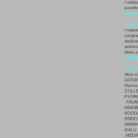
I visit
excelle
-Moha
Congra
I requ
congrat
dedica
wishes
Akka a
-S.R.V
Very U
Very u
GOOD 
Nanna
COLL
P.V.P
.THUM
INNOB
KOOD
PARIC
NIMMA
GALU
.NEEV