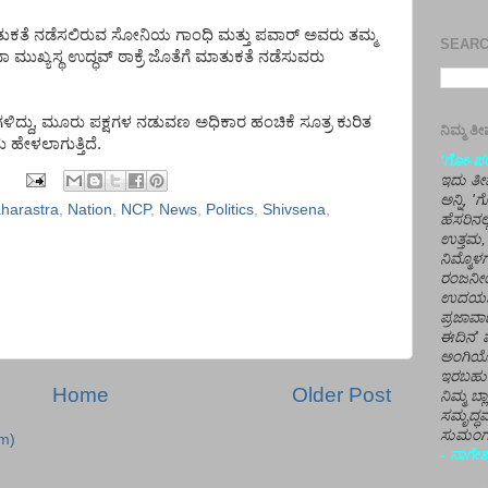
ುಕತೆ
ನಡೆಸಲಿರುವ
ಸೋನಿಯ
ಗಾಂಧಿ
ಮತ್ತು
ಪವಾರ್
ಅವರು
ತಮ್ಮ
SEARCH
ನಾ
ಮುಖ್ಯಸ್ಥ
ಉದ್ಧವ್
ಠಾಕ್ರೆ
ಜೊತೆಗೆ
ಮಾತುಕತೆ
ನಡೆಸುವರು
ಳಿದ್ದು
,
ಮೂರು
ಪಕ್ಷಗಳ
ನಡುವಣ
ಅಧಿಕಾರ
ಹಂಚಿಕೆ
ಸೂತ್ರ
ಕುರಿತ
ನಿಮ್ಮ 
ು
ಹೇಳಲಾಗುತ್ತಿದೆ
.
'ಗೋ-ಪರಾ
ಇದು ತೀರ
ಅನ್ನಿ, 
harastra
,
Nation
,
NCP
,
News
,
Politics
,
Shivsena
,
ಹೆಸರಿನಲ
ಉತ್ತಮ, 
ನಿಮ್ಮೊ
ರಂಜನೀಯ
ಉದಯಶಂಕರ
ಪ್ರಜಾವಾ
ಈದಿನ' ವ
ಅಂಗಿಯ
ಇರಬಹು
Home
Older Post
ನಿಮ್ಮ ಬ್
ಸಮೃದ್ಧವ
ಸುಮಂಗಲ
m)
- ನಾಗೇಶ