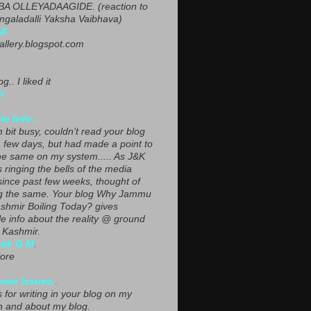
A OLLEYADAAGIDE. (reaction to
ngaladalli Yaksha Vaibhava)
NI
gallery.blogspot.com
g.. I liked it
h
le Info..
 bit busy, couldn’t read your blog
a few days, but had made a point to
he same on my system..... As J&K
s ringing the bells of the media
since past few weeks, thought of
g the same. Your blog Why Jammu
shmir Boiling Today? gives
le info about the reality @ ground
n Kashmir.
yak G M
,
ore
mer Issues.
.
 for writing in your blog on my
n and about my blog.