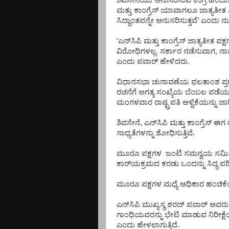
ಶಿವಸೇನೆಯು
ಅನುಸರಿಸುವ
ಉಗ್ರ
ಹಿಂದುತ
ಮತ್ತು
ಕಾಂಗ್ರೆಸ್
ಯಾವಾಗಲೂ
ಜಾತ್ಯತೀತ
ಸಿದ್ಧಾಂತವನ್ನೇ
ಅನುಸರಿಸುತ್ತವೆ
’
ಎಂದು
ನು
‘
ಎನ್
ಸಿಪಿ
ಮತ್ತು
ಕಾಂಗ್ರೆಸ್
ಜಾತ್ಯತೀತ
ಪಕ್ಷ
ವಿರೋಧಿಗಳಲ್ಲ
.
ಸರ್ಕಾರ
ನಡೆಸುವಾಗ
,
ನಾ
ಎಂದು
ಪವಾರ್
ಹೇಳಿದರು
.
ವಿಧಾನಸಭಾ
ಚುನಾವಣೆಯ
ಫಲತಾಂಶ
ಪ
ರಚನೆಗೆ
ಅಗತ್ಯ
ಸಂಖ್ಯೆಯ
ಬೆಂಬಲ
ಪಡೆಯ
ಮಂಗಳವಾರ
ರಾಷ್ಟ್ರಪತಿ
ಆಳ್ವಿಕೆಯನ್ನು
ಜಾ
ಶಿವಸೇನೆ
,
ಎನ್
ಸಿಪಿ
ಮತ್ತು
ಕಾಂಗ್ರೆಸ್
ಈಗ
ಸಾಧ್ಯತೆಗಳನ್ನು
ಶೋಧಿಸುತ್ತಿವೆ
.
ಮೂರೂ
ಪಕ್ಷಗಳ
ಜಂಟಿ
ಸಮನ್ವಯ
ಸಮಿ
ಕಾರ್
ಯಕ್ರಮದ
ಕರಡು
ಒಂದನ್ನು
ಸಿದ್ಧ
ಪಡಿ
ಮೂರೂ
ಪಕ್ಷಗಳ
ಮಧ್ಯೆ
ಅಧಿಕಾರ
ಹಂಚಿಕ
ಎನ್
ಸಿಪಿ
ಮುಖ್ಯಸ್ಥ
ಶರದ್
ಪವಾರ್
ಅವರು
ಗಾಂಧಿಯವರನ್ನು
ಭೇಟಿ
ಮಾಡುವ
ನಿರೀಕ್ಷೆ
ಎಂದು
ಹೇಳಲಾಗುತ್ತಿದೆ
.