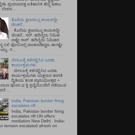
್ನೇಹಿ ಪ್ರಯಾಣದತ್ತ ಐತಿಹಾಸಿಕ ಹೆಜ್ಜೆ ಇಡಲು
ೆ. ದೇಶದ...
ಕೊನೆಯ ಕ್ಷಣದಲ್ಲೂ ಕಾಯಕದ್ದೇ
ಚಿಂತನೆ..
ಕೊನೆಯ ಕ್ಷಣದಲ್ಲೂ ಕಾಯಕದ್ದೇ
ಚಿಂತನೆ.. ಸರ್.‌ ಹದಿನೈದು ನಿಮಿಷ
ಅಷ್ಟೇ ಸಾರ್.‌ ಹದಿನೈದು ನಿಮಿಷದ
ನ್ನ ಬಳಿ ಫೋನಿನಲ್ಲಿ ಮಾತನಾಡಿದ್ದರು.ಈಗಷ್ಟೇ
ತು. ಗ...
ದೇಗುಲಕ್ಕೆ ಕಳೆಗಟ್ಟಿಸಿದ ಎರಡು
ಕಾರ್ಯಕ್ರಮಗಳು
ದೇಗುಲಕ್ಕೆ ಕಳೆಗಟ್ಟಿಸಿದ ಎರಡು
ಕಾರ್ಯಕ್ರಮಗಳು ಯಕ್ಷಗಾನ ತರಗತಿ
ದ್ವಿತೀಯ ತಂಡ ಪ್ರಾರಂಭೋತ್ಸವ +
ಾಯಣ ಪೂಜಾ ಭ ಕ್ತಿ ಶ್ರದ್ಧೆಯೊಂದಿಗೆ ನಡೆಯುವ
ನೆ ...
India, Pakistan border firing
escalates rift
India, Pakistan border firing
escalates rift UN offers
mediation New Delhi: India-
an tension escalated afresh on
.