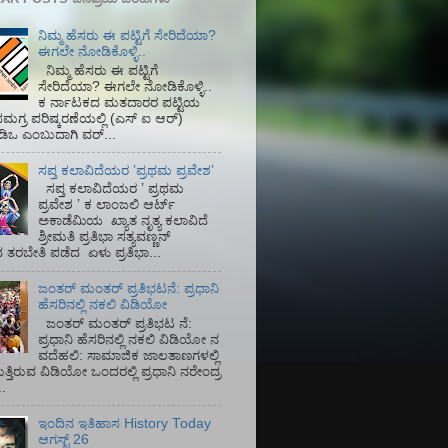
ನಿಮ್ಮ ಹೆಸರು ಈ ಪಟ್ಟಿಗೆ ಸೇರಿದೆಯಾ?
ಈಗಲೇ ನೋಡಿಕೊಳ್ಳಿ..
ನಿಮ್ಮ ಹೆಸರು ಈ ಪಟ್ಟಿಗೆ
ಸೇರಿದೆಯಾ? ಈಗಲೇ ನೋಡಿಕೊಳ್ಳಿ..
ಕ ರ್ನಾಟಕದ ಮತದಾರರ ಪಟ್ಟಿಯ
ಮಗ್ರ ಪರಿಷ್ಕರಣೆಯಲ್ಲಿ (ಎಸ್‌ ಐ ಆರ್)‌
ಡಿಒ ಎಂಬುದಾಗಿ ವರ್...
ಸಪ್ತ ಕಲಾವಿದೆಯರ ʼಪ್ರಥಮ ಪ್ರವೇಶʼ
ಸಪ್ತ ಕಲಾವಿದೆಯರ ʼ ಪ್ರಥಮ
ಪ್ರವೇಶ ʼ ಕ ಲಾಂಜಲಿ ಆರ್ಟ್
ಅಕಾಡೆಮಿಯ‌ ಖ್ಯಾತ ನೃತ್ಯ ಕಲಾವಿದೆ
ಶ್ರೀಮತಿ ಪ್ರತಿಭಾ ಸತ್ಯವಣ್ಣನ್
ತರಬೇತಿ ಪಡೆದ ಏಳು ಪ್ರತಿಭಾ...
ಜಂತರ್ ಮಂತರ್ ಪ್ರತಿಭಟನೆ: ಪ್ರಧಾನಿ
ಹೆಸರಿನಲ್ಲಿ ನಕಲಿ ವಿಡಿಯೋ
ಜಂತರ್ ಮಂತರ್ ಪ್ರತಿಭಟ ನೆ:
ಪ್ರಧಾನಿ ಹೆಸರಿನಲ್ಲಿ ನಕಲಿ ವಿಡಿಯೋ ನ
ವದೆಹಲಿ: ಸಾಮಾಜಿಕ ಜಾಲತಾಣಗಳಲ್ಲಿ
ತ್ತಿರುವ ವಿಡಿಯೋ ಒಂದರಲ್ಲಿ ಪ್ರಧಾನಿ ನರೇಂದ್ರ
.
ಇಂದಿನ ಇತಿಹಾಸ History Today
ಆಗಸ್ಟ್ 26