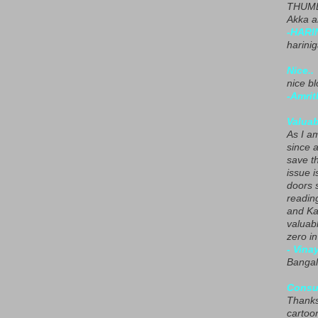
THUMB
Akka a
-HARI
harini
Nice..
nice blo
-Amrit
Valuab
As I am
since 
save t
issue i
doors 
readin
and Ka
valuab
zero i
- Vina
Bangal
Consu
Thanks
cartoo