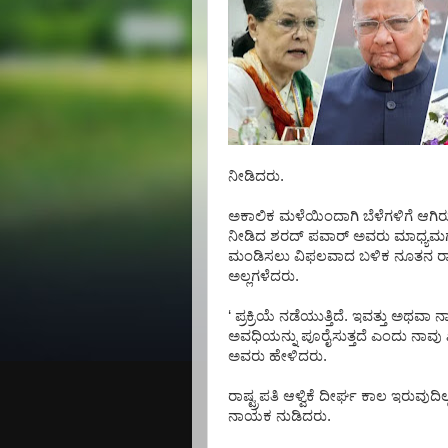
ನೀಡಿದರು
.
ಅಕಾಲಿಕ
ಮಳೆಯಿಂದಾಗಿ
ಬೆಳೆಗಳಿಗೆ
ಆಗಿರ
ನೀಡಿದ
ಶರದ್
ಪವಾರ್
ಅವರು
ಮಾಧ್ಯಮಗ
ಮಂಡಿಸಲು
ವಿಫಲವಾದ
ಬಳಿಕ
ನೂತನ
ರ
ಅಲ್ಲಗಳೆದರು
.
‘
ಪ್ರಕ್ರಿಯೆ
ನಡೆಯುತ್ತಿದೆ
.
ಇವತ್ತು
ಅಥವಾ
ನಾ
ಅವಧಿಯನ್ನು
ಪೂರೈಸುತ್ತದೆ
ಎಂದು
ನಾವು
ಅವರು
ಹೇಳಿದರು
.
ರಾಷ್ಟ್ರಪತಿ
ಆಳ್ವಿಕೆ
ದೀರ್ಘ
ಕಾಲ
ಇರುವುದಿಲ್
ನಾಯಕ
ನುಡಿದರು
.