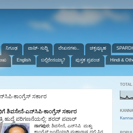
ನಿಗೂಢ
ವಾಟ್- ಸುದ್ದಿ
ಲೇಖನಗಳು..
ಚಕ್ರವ್ಯೂಹ
SPARD
ುಃಖ
English
ಬಲ್ಲಿರೇನಯ್ಯಾ?
ಪುಸ್ತಕ ಪ್ರಪಂಚ
Hindi & Oth
TOTAL 
ಸಿಪಿ-ಕಾಂಗ್ರೆಸ್ ಸರ್ಕಾರ
KANNA
ಗೆ
ಶಿವಸೇನೆ
-
ಎನ್
ಸಿಪಿ
-
ಕಾಂಗ್ರೆಸ್
ಸರ್ಕಾರ
Kanna
ರಿ
ಹುದ್ದೆ
ಪರಿಗಣನೆಯಲ್ಲಿ
:
ಶರದ್
ಪವಾರ್
ನಾಗಪುರ
:
ಶಿವಸೇನೆ
,
ಎನ್
ಸಿಪಿ
ಮತ್ತು
ಕಾಂಗ್ರೆಸ್
ಜಂಟಿಯಾಗಿ
ಮಹಾರಾಷ್ಟ್ರದಲ್ಲಿ
ಸ್ಥಿರ
POPUL