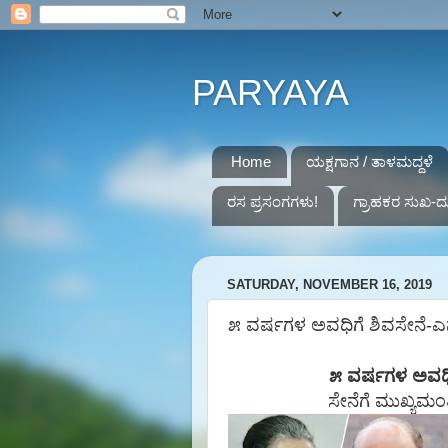
PARYAYA
Home
ಯಕ್ಷಗಾನ / ತಾಳಮದ್ದಳೆ
ರಸ ಪ್ರಸಂಗಗಳು!
ಗ್ರಾಹಕರ ಸುಖ-ದ
SATURDAY, NOVEMBER 16, 2019
೫ ವರ್ಷಗಳ ಅವಧಿಗೆ ಶಿವಸೇನೆ-ಎನ್‌
೫
ವರ್ಷಗಳ
ಅವಧಿ
ಸೇನೆಗೆ
ಮುಖ್ಯಮಂತ್