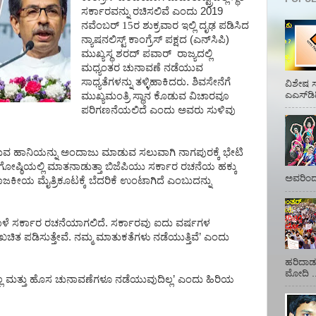
ಸರ್ಕಾರವನ್ನು
ರಚಿಸಲಿವೆ
ಎಂದು
2019
ನವೆಂಬರ್ 15ರ ಶುಕ್ರವಾರ
ಇಲ್ಲಿ
ದೃಢ
ಪಡಿಸಿದ
ನ್ಯಾಷನಲಿಸ್ಟ್
ಕಾಂಗ್ರೆಸ್
ಪಕ್ಷದ
(
ಎನ್
ಸಿಪಿ
)
ಮುಖ್ಯಸ್ಥ
ಶರದ್
ಪವಾರ್
ರಾಜ್ಯದಲ್ಲಿ
ಮಧ್ಯಂತರ
ಚುನಾವಣೆ
ನಡೆಯುವ
ಸಾಧ್ಯತೆಗಳನ್ನು
ತಳ್ಳಿಹಾಕಿದರು
.
ಶಿವಸೇನೆಗೆ
ವಿಶೇಷ ಸ
ಎಎಸ್‌ಡಿ
ಮುಖ್ಯಮಂತ್ರಿ
ಸ್ಥಾನ
ಕೊಡುವ
ವಿಚಾರವೂ
ಪರಿಗಣನೆಯಲಿದೆ
ಎಂದು
ಅವರು
ಸುಳಿವು
ುವ
ಹಾನಿಯನ್ನು
ಅಂದಾಜು
ಮಾಡುವ
ಸಲುವಾಗಿ
ನಾಗಪುರಕ್ಕೆ
ಭೇಟಿ
ೋಷ್ಠಿಯಲ್ಲಿ
ಮಾತನಾಡುತ್ತಾ
ಬಿಜೆಪಿಯು
ಸರ್ಕಾರ
ರಚನೆಯ
ಹಕ್ಕು
ಅವರಿಂದ 
ಾಜಕೀಯ
ಮೈತ್ರಿಕೂಟಕ್ಕೆ
ಬೆದರಿಕೆ
ಉಂಟಾಗಿದೆ
ಎಂಬುದನ್ನು
ಳೆ
ಸರ್ಕಾರ
ರಚನೆಯಾಗಲಿದೆ
.
ಸರ್ಕಾರವು
ಐದು
ವರ್ಷಗಳ
ಖಚಿತ
ಪಡಿಸುತ್ತೇವೆ
.
ನಮ್ಮ
ಮಾತುಕತೆಗಳು
ನಡೆಯುತ್ತಿವೆ
’
ಎಂದು
ಹರಿದಾಡು
ಮೋದಿ ..
ಲ
ಮತ್ತು
ಹೊಸ
ಚುನಾವಣೆಗಳೂ
ನಡೆಯುವುದಿಲ್ಲ
’
ಎಂದು
ಹಿರಿಯ