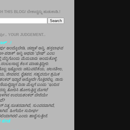
 THIS BLOG/ ಬೇಕಾದ್ದನ್ನು ಹುಡುಕಾಡಿ.!
ತೀರ್ಪು.. YOUR JUDGEMENT..
ಕ್' ..!
್ಪು ಅಂದ್ಕೊಬೇಡಿ, ಚಪ್ಪಾಳೆ ಅನ್ನಿ, ಹಸ್ತಲಾಘವ
'ಗೋ-ಪರಾಕ್' ಅನ್ನಿ ಅಥವಾ 'ಭೇಷ್' ಎಂಬ
್ಲಿ ಬೆನ್ನಿಗೊಂದು ಮೆದುಬಾರು ಅಂದುಕೊಳ್ಳಿ.
ನಂಬಲಸಾಧ್ಯ ಕೆಲಸ ಮಾಡುತ್ತಿದ್ದೀರಿ.
ಳಗೊಬ್ಬ ಇಷ್ಟೊಂದು ಚಟುವಟಿಕೆಯ, ಚಲನಶೀಲ,
, ಜೀವಪರ, ರೈತಪರ, ಸಹೃದಯೀ ಶ್ರಮಿಕ
್ ಇದ್ದಾರೆ ಅನ್ನೋದೇ ಗೊತ್ತಿರಲಿಲ್ಲ. ನಾನು
ಣಿಯಲ್ಲಿದ್ದಾಗ ದಿನಾ ಮೆಲ್ಲಗೆ ಬಂದು 'ಇಂದಿನ
ನ್ನು ತೋರಿಸಿ ಹೋಗುತ್ತಿದ್ದ ದೊಗಲೆ
ೊಳಗಿನ ಉದಯಶಂಕರ್ ಬೇರೆಯೇ
ದೆ?
ಲಾಗ್ ನಿತ್ಯ ನೂತನವಾಗಿದೆ, ಸುಂದರವಾಗಿದೆ,
ಾಗಿದೆ. ಹೀಗೆಯೇ ಸುದೀರ್ಘ
ಿಯಾಗಿರಲಿ ಎಂದು ಹಾರೈಸುತ್ತೇನೆ.
 ಹೆಗಡೆ