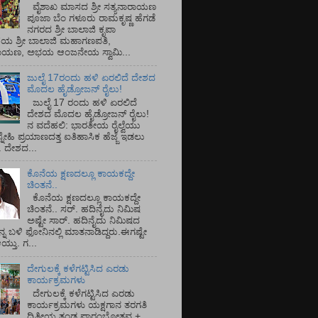
ವೈಶಾಖ ಮಾಸದ ಶ್ರೀ ಸತ್ಯನಾರಾಯಣ
ಪೂಜಾ ಬೆಂ ಗಳೂರು ರಾಮಕೃಷ್ಣ ಹೆಗಡೆ
ನಗರದ ಶ್ರೀ ಬಾಲಾಜಿ ಕೃಪಾ
ಯ ಶ್ರೀ ಬಾಲಾಜಿ ಮಹಾಗಣಪತಿ,
ರಾಯಣ, ಅಭಯ ಆಂಜನೇಯ ಸ್ವಾಮಿ...
ಜುಲೈ 17ರಂದು ಹಳಿ ಏರಲಿದೆ ದೇಶದ
ಮೊದಲ ಹೈಡ್ರೋಜನ್ ರೈಲು!
ಜುಲೈ 17 ರಂದು ಹಳಿ ಏರಲಿದೆ
ದೇಶದ ಮೊದಲ ಹೈಡ್ರೋಜನ್ ರೈಲು!
ನ ವದೆಹಲಿ: ಭಾರತೀಯ ರೈಲ್ವೆಯು
್ನೇಹಿ ಪ್ರಯಾಣದತ್ತ ಐತಿಹಾಸಿಕ ಹೆಜ್ಜೆ ಇಡಲು
ೆ. ದೇಶದ...
ಕೊನೆಯ ಕ್ಷಣದಲ್ಲೂ ಕಾಯಕದ್ದೇ
ಚಿಂತನೆ..
ಕೊನೆಯ ಕ್ಷಣದಲ್ಲೂ ಕಾಯಕದ್ದೇ
ಚಿಂತನೆ.. ಸರ್.‌ ಹದಿನೈದು ನಿಮಿಷ
ಅಷ್ಟೇ ಸಾರ್.‌ ಹದಿನೈದು ನಿಮಿಷದ
ನ್ನ ಬಳಿ ಫೋನಿನಲ್ಲಿ ಮಾತನಾಡಿದ್ದರು.ಈಗಷ್ಟೇ
ತು. ಗ...
ದೇಗುಲಕ್ಕೆ ಕಳೆಗಟ್ಟಿಸಿದ ಎರಡು
ಕಾರ್ಯಕ್ರಮಗಳು
ದೇಗುಲಕ್ಕೆ ಕಳೆಗಟ್ಟಿಸಿದ ಎರಡು
ಕಾರ್ಯಕ್ರಮಗಳು ಯಕ್ಷಗಾನ ತರಗತಿ
ದ್ವಿತೀಯ ತಂಡ ಪ್ರಾರಂಭೋತ್ಸವ +