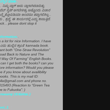
ಸ್ಸಿನ ಮಾತು .
ಾ... ನಿಮ್ಮ ಬ್ಲಾಗ್ ಅದು ಬ್ಲಾಗಾಗಿರಬಾದಿತ್ತು.
ವೆಬ್ ಸೈಟ್ ಆಗಬೇಕಿತ್ತು.ಅಷ್ಟೊಂದು ವಿಚಾರ
ಎನ್ಸೈಕ್ಲೋಪಿಡಿಯಾ ಅಂದರೂ ತಪ್ಪಾಗಲಿಕಿಲ್ಲ...
ಮ , ಶ್ರದ್ಧೆ, ಈ ಕಾರ್ಯದಲ್ಲಿ ಎದ್ದು ಕಾಣುತ್ತಿದೆ.
ck... please dont stop it
nformation.
.
a lot for nice Information. I have
ಂದು ಹುಲ್ಲಿನ ಕ್ರಾಂತಿ' kannada book.
want both "One-Straw Revolution"
oad Back to Nature and The
l Way Of Farming" English Books.
can I get both the books? can you
ore information? Would you please
e if you know about availibility
ooks. This is my mail ID:
lla@gmail.com and phone no.
15493 (Reaction to "Green Tea
 to Fukuoka": )
rswamy (ಕುಕೂಊ..)
ent..1