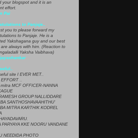
ed your blogspot and it is an
nt effort.
n Pai
tulations to Panjaje..
est you to please forward my
ulations to Panjaje. He is a
ted Yakshagana guy and our best
 are always with him. (Reaction to
ngaladalli Yaksha Vaibhava)
ijayashankar
seful..
seful site I EVER MET..
EFFORT ..
 mitra MCF OFFICER-NANNA
EAGUE
ARAMESH GROUP NALLIDDARE
BA SANTHOSHAVAAHITHU'
BA MITRA KARTHIK KODREL
A
HAYADAVARU.
 PARYAYA KKE NOORU VANDANE
U NEEDIDA PHOTO