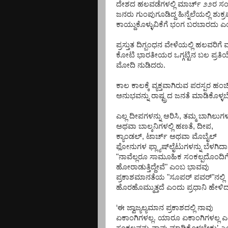
ದೇಶದ
ಹಲವಡೆಗಳಲ್ಲಿ
ಮಾರ್ಚ್
೨೨ರ
ಸಂ
ಜನರು
ಗುಂಪುಗೂಡಿದ್ದ
ಹಿನ್ನೆಲೆಯಲ್ಲಿ
ಶುಕ್
ಕಾಯ್ದುಕೊಳ್ಳುವಿಕೆಗೆ
ಭಂಗ
ಬರಬಾರದು
ಎ
ಪ್ರಸ್ತುತ
ದಿಗ್ಬಂಧನ
ವೇಳೆಯಲ್ಲಿ
ಹಲವರಿಗೆ
ಮ
ಕೋಟಿ
ಭಾರತೀಯರ
ಒಗ್ಗಟ್ಟಿನ
ಬಲ
ಪ್ರತಿ
ಮೋದಿ
ನುಡಿದರು
.
ಕಾಲ
ಕಾಲಕ್ಕೆ
ವ್ಯಕ್ತವಾಗಿರುವ
ಪರಸ್ಪರ
ಹಂಚಿ
ಅನುಭವನ್ನು
ರಾಷ್ಟ್ರದ
ಜನತೆ
ಮಾಡಿಕೊಳ್ಳ
ಎಲ್ಲ
ದೀಪಗಳನ್ನು
ಆರಿಸಿ
,
ತಮ್ಮ
ಬಾಗಿಲುಗಳಲ
ಅಥವಾ
ಬಾಲ್ಕನಿಗಳಲ್ಲಿ
ಹಣತೆ
,
ದೀಪ
,
ಕ್ಯಾಂಡಲ್
,
ಟಾರ್ಚ್
ಅಥವಾ
ಮೊಬೈಲ್
ಫೋನುಗಳ
ಫ್ಲ್ಯಾಷ್
ಲೈಟುಗಳನ್ನು
ಬೆಳಗಿದ
"
ನಾವೆಲ್ಲರೂ
ಸಾಮೂಹಿಕ
ಸಂಕಲ್ಪದೊಂದಿಗ
ಹೋರಾಡುತ್ತಿದ್ದೇವೆ
"
ಎಂಬ
ಭಾವವು
ಪ್ರಕಾಶಮಾನತೆಯ
"
ಸೂಪರ್
ಪವರ್
"
ನಲ್ಲಿ
ಹೊರಹೊಮ್ಮುತ್ತದೆ
ಎಂದು
ಪ್ರಧಾನಿ
ಹೇಳಿ
‘
ಈ
ಜ್ವಾಜ್ಯಲ್ಯಮಾನ
ಪ್ರಕಾಶದಲ್ಲಿ
ನಾವು
ಏಕಾಂಗಿಗಳಲ್ಲ
.
ಯಾರೂ
ಏಕಾಂಗಿಗಳಲ್ಲ
ಎ