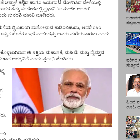
ಜೆ
ಚಪ್ಪಾಳೆ
ತಟ್ಟಿದ
ಹಾಗೂ
ಜಯಗಂಟೆ
ಮೊಳಗಿಸಿದ
ವೇಳೆಯಲ್ಲಿ
ರವಾರದ
ತಮ್ಮ
ಸಂದೇಶದಲ್ಲಿ
ಪ್ರಧಾನಿ
’
ಸಾಮಾಜಿಕ
ಅಂತರ
’
ಂದು
ಪುನರಪಿ
ಮನವಿ
ಮಾಡಿದರು
.
ಬಡಾವಣೆ
ಸತ್ಯನಾ
ನೆಯಲ್ಲಿ
ಏಕಾಂಗಿ
ಮನೋಭಾವ
ಕಾಡಿರಬಹುದು
,
ಆದರೆ
೧೩೦
ಯೊಬ್ಬನ
ಜೊತೆಗೂ
ಇದೆ
ಎಂಬುದನ್ನು
ಅವರು
ಮರೆಯಬಾರದು
ಎಂದು
ಕೊಳ್ಳಲಾಗಿರುವ
ಈ
ಶಕ್ತಿಯ
ಮಹಾನತೆ
,
ಮಹಿಮೆ
ಮತ್ತು
ದೈವತ್ತದ
ಬೇಕಾದ
ಅಗತ್ಯವಿದೆ
ಎಂದು
ಪ್ರಧಾನಿ
ಹೇಳಿದರು
.
ಪರಿಸರ ಸ
ಸಜ್ಜಾಗಿದ
್ಲಿ
ಾಗ
ೆ
ಹಿಂದೆ ನ
ಊಟ ಆಯ್
ದರು
.
ಂಬ