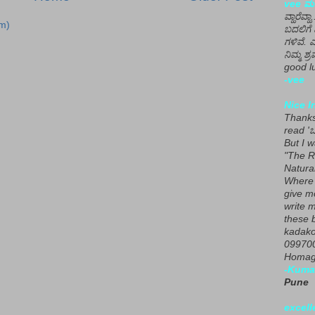
vee ಮನ
ವ್ಹಾರೆವ್ಹ
m)
ಬದಲಿಗೆ 
ಗಳಿವೆ. 
ನಿಮ್ಮ ಶ್ರ
good lu
-vee
Nice I
Thanks 
read 'ಒ
But I 
"The R
Natura
Where 
give m
write m
these b
kadako
099700
Homage
-Kuma
Pune
excell