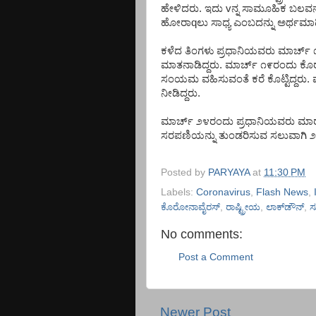
ಹೇಳಿದರು
.
ಇದು
v
ನ್ನ
ಸಾಮೂಹಿಕ
ಬಲವನ್
ಹೋರಾ
q
ಲು
ಸಾಧ್ಯ
ಎಂಬದನ್ನು
ಅರ್ಥಮಾಡ
ಕಳೆದ
ತಿಂಗಳು
ಪ್ರಧಾನಿಯವರು
ಮಾರ್ಚ್
ಮಾತನಾಡಿದ್ದರು
.
ಮಾರ್ಚ್
೧೯ರಂದು
ಕೊ
ಸಂಯಮ
ವಹಿಸುವಂತೆ
ಕರೆ
ಕೊಟ್ಟಿದ್ದರು
.
ನೀಡಿದ್ದರು
.
ಮಾರ್ಚ್
೨೪ರಂದು
ಪ್ರಧಾನಿಯವರು
ಮಾ
ಸರಪಣಿಯನ್ನು
ತುಂಡರಿಸುವ
ಸಲುವಾಗಿ
೨
Posted by
PARYAYA
at
11:30 PM
Labels:
Coronavirus
,
Flash News
,
ಕೊರೋನಾವೈರಸ್
,
ರಾಷ್ಟ್ರೀಯ
,
ಲಾಕ್‌ಡೌನ್
,
ಸು
No comments:
Post a Comment
Newer Post