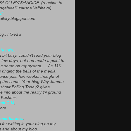
A OLLEYADAAGIDE. (reaction to
ngaladalli Yaksha Vaibhava)
NI
gallery.blogspot.com
g.. I liked it
h
le Info..
 bit busy, couldn’t read your blog
a few days, but had made a point to
he same on my system..... As J&K
s ringing the bells of the media
since past few weeks, thought of
g the same. Your blog Why Jammu
shmir Boiling Today? gives
le info about the reality @ ground
n Kashmir.
yak G M
,
ore
mer Issues.
.
 for writing in your blog on my
n and about my blog.