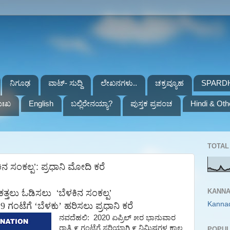
ನಿಗೂಢ
ವಾಟ್- ಸುದ್ದಿ
ಲೇಖನಗಳು..
ಚಕ್ರವ್ಯೂಹ
SPARD
ುಃಖ
English
ಬಲ್ಲಿರೇನಯ್ಯಾ?
ಪುಸ್ತಕ ಪ್ರಪಂಚ
Hindi & Oth
TOTAL 
 ಸಂಕಲ್ಪ’: ಪ್ರಧಾನಿ ಮೋದಿ ಕರೆ
KANNA
ಕತ್ತಲು
ಓಡಿಸಲು
‘
ಬೆಳಕಿನ
ಸಂಕಲ್ಪ
’
Kanna
9 ಗಂಟೆಗೆ ‘ಬೆಳಕು’ ಹರಿಸಲು ಪ್ರಧಾನಿ ಕರೆ
ನವದೆಹಲಿ
:
2020
ಏಪ್ರಿಲ್
೫ರ
ಭಾನುವಾರ
ರಾತ್ರಿ
೯
ಗಂಟೆಗೆ
ಸರಿಯಾಗಿ
೯
ನಿಮಿಷಗಳ
ಕಾಲ
POPUL