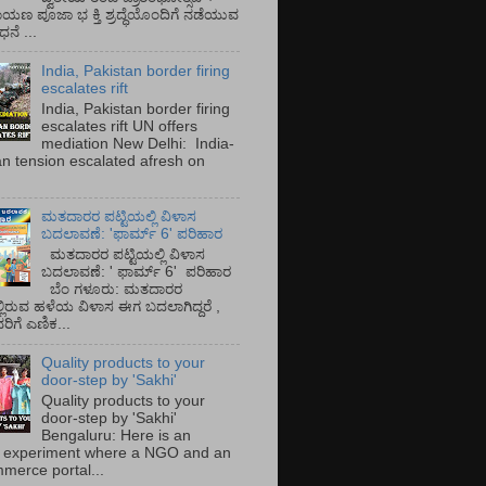
ಾಯಣ ಪೂಜಾ ಭ ಕ್ತಿ ಶ್ರದ್ಧೆಯೊಂದಿಗೆ ನಡೆಯುವ
ನೆ ...
India, Pakistan border firing
escalates rift
India, Pakistan border firing
escalates rift UN offers
mediation New Delhi: India-
an tension escalated afresh on
.
ಮತದಾರರ ಪಟ್ಟಿಯಲ್ಲಿ ವಿಳಾಸ
ಬದಲಾವಣೆ: 'ಫಾರ್ಮ್ 6' ಪರಿಹಾರ
ಮತದಾರರ ಪಟ್ಟಿಯಲ್ಲಿ ವಿಳಾಸ
ಬದಲಾವಣೆ: ' ಫಾರ್ಮ್ 6' ಪರಿಹಾರ
ಬೆಂ ಗಳೂರು: ಮತದಾರರ
್ಲಿರುವ ಹಳೆಯ ವಿಳಾಸ ಈಗ ಬದಲಾಗಿದ್ದರೆ ,
ಿಗೆ ಎಣಿಕ...
Quality products to your
door-step by 'Sakhi'
Quality products to your
door-step by 'Sakhi'
Bengaluru: Here is an
 experiment where a NGO and an
merce portal...