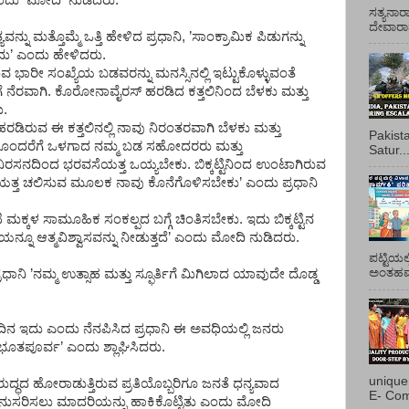
ಂದು
ಮೋದಿ
ನುಡಿದರು
.
ಸತ್ಯನಾರ
ದೇವಾರಾಧ
ಯವನ್ನು
ಮತ್ತೊಮ್ಮೆ
ಒತ್ತಿ
ಹೇಳಿದ
ಪ್ರಧಾನಿ
, ’
ಸಾಂಕ್ರಾಮಿಕ
ಪಿಡುಗನ್ನು
ದು
’
ಎಂದು
ಹೇಳಿದರು
.
ುವ
ಭಾರೀ
ಸಂಖ್ಯೆಯ
ಬಡವರನ್ನು
ಮನಸ್ಸಿನಲ್ಲಿ
ಇಟ್ಟುಕೊಳ್ಳುವಂತೆ
ೆ
ನೆರವಾಗಿ
.
ಕೊರೋನಾವೈರಸ್
ಹರಡಿದ
ಕತ್ತಲಿನಿಂದ
ಬೆಳಕು
ಮತ್ತು
ು
.
ಹರಡಿರುವ
ಈ
ಕತ್ತಲಿನಲ್ಲಿ
ನಾವು
ನಿರಂತರವಾಗಿ
ಬೆಳಕು
ಮತ್ತು
Pakist
ೊಂದರೆಗೆ
ಒಳಗಾದ
ನಮ್ಮ
ಬಡ
ಸಹೋದರರು
ಮತ್ತು
Satur..
ನಿರಸನದಿಂದ
ಭರವಸೆಯತ್ತ
ಒಯ್ಯಬೇಕು
.
ಬಿಕ್ಕಟ್ಟಿನಿಂದ
ಉಂಟಾಗಿರುವ
ೆಯತ್ತ
ಚಲಿಸುವ
ಮೂಲಕ
ನಾವು
ಕೊನೆಗೊಳಿಸಬೇಕು
’
ಎಂದು
ಪ್ರಧಾನಿ
ಿ
ಮಕ್ಕಳ
ಸಾಮೂಹಿಕ
ಸಂಕಲ್ಪದ
ಬಗ್ಗೆ
ಚಿಂತಿಸಬೇಕು
.
ಇದು
ಬಿಕ್ಕಟ್ಟಿನ
ತಿಯನ್ನೂ
ಆತ್ಮವಿಶ್ವಾಸವನ್ನು
ನೀಡುತ್ತದೆ
’
ಎಂದು
ಮೋದಿ
ನುಡಿದರು
.
ಪಟ್ಟಿಯಲ
ಅಂತಹವರ
್ರಧಾನಿ
’
ನಮ್ಮ
ಉತ್ಸಾಹ
ಮತ್ತು
ಸ್ಫೂರ್ತಿಗೆ
ಮಿಗಿಲಾದ
ಯಾವುದೇ
ದೊಡ್ಡ
ದಿನ
ಇದು
ಎಂದು
ನೆನಪಿಸಿದ
ಪ್ರಧಾನಿ
ಈ
ಅವಧಿಯಲ್ಲಿ
ಜನರು
ಭೂತಪೂರ್ವ
’
ಎಂದು
ಶ್ಲಾಘಿಸಿದರು
.
unique
ರುದ್ಧದ
ಹೋರಾಡುತ್ತಿರುವ
ಪ್ರತಿಯೊಬ್ಬರಿಗೂ
ಜನತೆ
ಧನ್ಯವಾದ
E- Com
ನುಸರಿಸಲು
ಮಾದರಿಯನ್ನು
ಹಾಕಿಕೊಟ್ಟಿತು
ಎಂದು
ಮೋದಿ