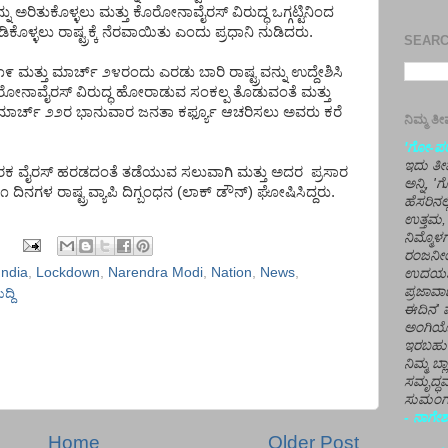
ನು
ಅರಿತುಕೊಳ್ಳಲು
ಮತ್ತು
ಕೊರೋನಾವೈರಸ್
ವಿರುದ್ಧ
ಒಗ್ಗಟ್ಟಿನಿಂದ
ಿಕೊಳ್ಳಲು
ರಾಷ್ಟ್ರಕ್ಕೆ
ನೆರವಾಯಿತು
ಎಂದು
ಪ್ರಧಾನಿ
ನುಡಿದರು
.
SEARCH
೧೯
ಮತ್ತು
ಮಾರ್ಚ್
೨೪ರಂದು
ಎರಡು
ಬಾರಿ
ರಾಷ್ಟ್ರವನ್ನು
ಉದ್ದೇಶಿಸಿ
ರೋನಾವೈರಸ್
ವಿರುದ್ಧ
ಹೋರಾಡುವ
ಸಂಕಲ್ಪ
ತೊಡುವಂತೆ
ಮತ್ತು
ಮಾರ್ಚ್
೨೨ರ
ಭಾನುವಾರ
ಜನತಾ
ಕರ್ಫ್ಯೂ
ಆಚರಿಸಲು
ಅವರು
ಕರೆ
ನಿಮ್ಮ 
'ಗೋ-ಪರಾ
ಇದು ತೀರ
ರಕ
ವೈರಸ್
ಹರಡದಂತೆ
ತಡೆಯುವ
ಸಲುವಾಗಿ
ಮತ್ತು
ಅದರ
ಪ್ರಸಾರ
ಅನ್ನಿ, 
೧
ದಿನಗಳ
ರಾಷ್ಟ್ರವ್ಯಾಪಿ
ದಿಗ್ಬಂಧನ
(
ಲಾಕ್
ಡೌನ್
)
ಘೋಷಿಸಿದ್ದರು
.
ಹೆಸರಿನಲ
ಉತ್ತಮ, 
ನಿಮ್ಮೊ
ರಂಜನೀಯ
India
,
Lockdown
,
Narendra Modi
,
Nation
,
News
,
ಉದಯಶಂಕರ
ಪ್ರಜಾವಾ
ದ್ದಿ
ಈದಿನ' ವ
ಅಂಗಿಯ
ಇರಬಹು
ನಿಮ್ಮ ಬ್
ಸಮೃದ್ಧವ
ಸುಮಂಗಲ
- ನಾಗೇಶ
Home
Older Post