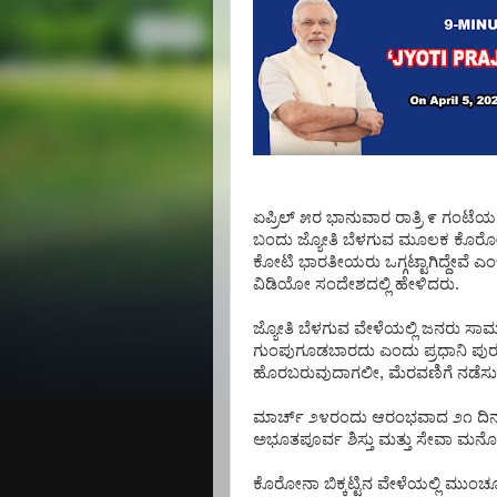
ಏಪ್ರಿಲ್
೫ರ
ಭಾನುವಾರ
ರಾತ್ರಿ
೯
ಗಂಟೆಯ
ಬಂದು
ಜ್ಯೋತಿ
ಬೆಳಗುವ
ಮೂಲಕ
ಕೊರೋ
ಕೋಟಿ
ಭಾರತೀಯರು
ಒಗ್ಗಟ್ಟಾಗಿದ್ದೇವೆ
ಎಂ
ವಿಡಿಯೋ
ಸಂದೇಶದಲ್ಲಿ
ಹೇಳಿದರು
.
ಜ್ಯೋತಿ
ಬೆಳಗುವ
ವೇಳೆಯಲ್ಲಿ
ಜನರು
ಸಾಮ
ಗುಂಪುಗೂಡಬಾರದು
ಎಂದು
ಪ್ರಧಾನಿ
ಪುರ
ಹೊರಬರುವುದಾಗಲೀ
,
ಮೆರವಣಿಗೆ
ನಡೆಸ
ಮಾರ್ಚ್
೨೪ರಂದು
ಆರಂಭವಾದ
೨೧
ದಿ
ಅಭೂತಪೂರ್ವ
ಶಿಸ್ತು
ಮತ್ತು
ಸೇವಾ
ಮನೋಭ
ಕೊರೋನಾ
ಬಿಕ್ಕಟ್ಟಿನ
ವೇಳೆಯಲ್ಲಿ
ಮುಂಚೂಣ