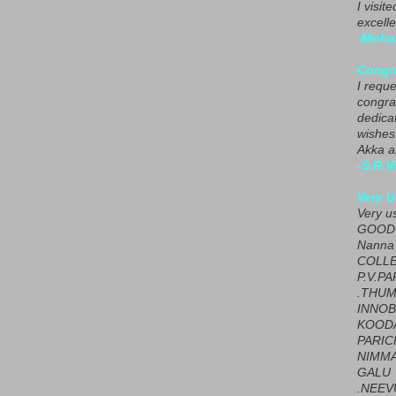
I visit
excelle
-Moha
Congra
I requ
congrat
dedica
wishes
Akka a
-S.R.V
Very U
Very u
GOOD 
Nanna
COLL
P.V.P
.THUM
INNOB
KOOD
PARIC
NIMMA
GALU
.NEEV