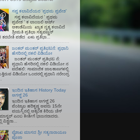
ಸಪ್ತ ಕಲಾವಿದೆಯರ ʼಪ್ರಥಮ ಪ್ರವೇಶʼ
ಸಪ್ತ ಕಲಾವಿದೆಯರ ʼ ಪ್ರಥಮ
ಪ್ರವೇಶ ʼ ಕ ಲಾಂಜಲಿ ಆರ್ಟ್
ಅಕಾಡೆಮಿಯ‌ ಖ್ಯಾತ ನೃತ್ಯ ಕಲಾವಿದೆ
ಶ್ರೀಮತಿ ಪ್ರತಿಭಾ ಸತ್ಯವಣ್ಣನ್
ತರಬೇತಿ ಪಡೆದ ಏಳು ಪ್ರತಿಭಾ...
ಜಂತರ್ ಮಂತರ್ ಪ್ರತಿಭಟನೆ: ಪ್ರಧಾನಿ
ಹೆಸರಿನಲ್ಲಿ ನಕಲಿ ವಿಡಿಯೋ
ಜಂತರ್ ಮಂತರ್ ಪ್ರತಿಭಟ ನೆ:
ಪ್ರಧಾನಿ ಹೆಸರಿನಲ್ಲಿ ನಕಲಿ ವಿಡಿಯೋ ನ
ವದೆಹಲಿ: ಸಾಮಾಜಿಕ ಜಾಲತಾಣಗಳಲ್ಲಿ
ತ್ತಿರುವ ವಿಡಿಯೋ ಒಂದರಲ್ಲಿ ಪ್ರಧಾನಿ ನರೇಂದ್ರ
.
ಇಂದಿನ ಇತಿಹಾಸ History Today
ಆಗಸ್ಟ್ 26
ಇಂದಿನ ಇತಿಹಾಸ ಆಗಸ್ಟ್ 26
ಪೆಂಟ್ಯಾಲ ಹರಿಕೃಷ್ಣ ಅವರು 15ನೇ
ವಯಸ್ಸಿನಲ್ಲಿ ಅತ್ಯಂತ ಕಿರಿಯ ಚೆಸ್
ಡ್ ಮಾಸ್ಟರ್ ಎಂಬ ಕೀರ್ತಿಗೆ ಭಾಜನರಾದರು.
ಿ ವಿಶ್ವನಾ...
ವೈಶಾಖ ಮಾಸದ ಶ್ರೀ ಸತ್ಯನಾರಾಯಣ
ಪೂಜಾ