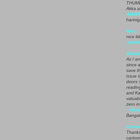
THUMB
Akka a
-HARI
harini
Nice..
nice blo
-Amrit
Valuab
As I am
since 
save t
issue i
doors 
readin
and Ka
valuab
zero i
- Vina
Bangal
Consu
Thanks
cartoo