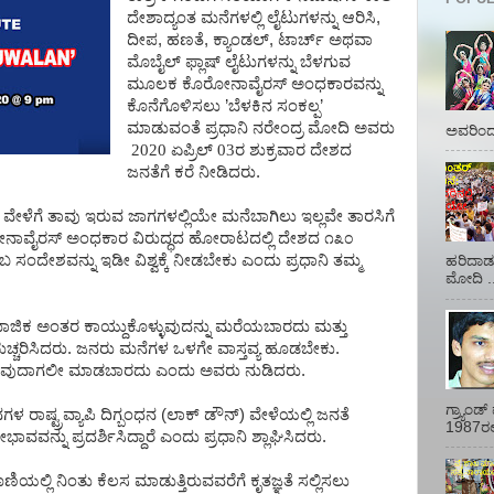
ದೇಶಾದ್ಯಂತ
ಮನೆಗಳಲ್ಲಿ
ಲೈಟುಗಳನ್ನು
ಆರಿಸಿ
,
ದೀಪ
,
ಹಣತೆ
,
ಕ್ಯಾಂಡಲ್
,
ಟಾರ್ಚ್
ಅಥವಾ
ಮೊಬೈಲ್
ಫ್ಲಾಷ್
ಲೈಟುಗಳನ್ನು
ಬೆಳಗುವ
ಮೂಲಕ
ಕೊರೋನಾವೈರಸ್
ಅಂಧಕಾರವನ್ನು
ಕೊನೆಗೊಳಿಸಲು
’
ಬೆಳಕಿನ
ಸಂಕಲ್ಪ
’
ಮಾಡುವಂತೆ
ಪ್ರಧಾನಿ
ನರೇಂದ್ರ
ಮೋದಿ
ಅವರು
ಅವರಿಂದ 
2020 ಏಪ್ರಿಲ್ 03ರ ಶುಕ್ರವಾರ
ದೇಶದ
ಜನತೆಗೆ
ಕರೆ
ನೀಡಿದರು
.
ವೇಳೆಗೆ
ತಾವು
ಇರುವ
ಜಾಗಗಳಲ್ಲಿಯೇ
ಮನೆಬಾಗಿಲು
ಇಲ್ಲವೇ
ತಾರಸಿಗೆ
ನಾವೈರಸ್
ಅಂಧಕಾರ
ವಿರುದ್ಧದ
ಹೋರಾಟದಲ್ಲಿ
ದೇಶದ
೧೩೦
ಬ
ಸಂದೇಶವನ್ನು
ಇಡೀ
ವಿಶ್ವಕ್ಕೆ
ನೀಡಬೇಕು
ಎಂದು
ಪ್ರಧಾನಿ
ತಮ್ಮ
ಹರಿದಾಡು
ಮೋದಿ ..
ಾಜಿಕ
ಅಂತರ
ಕಾಯ್ದುಕೊಳ್ಳುವುದನ್ನು
ಮರೆಯಬಾರದು
ಮತ್ತು
ುಚ್ಚರಿಸಿದರು
.
ಜನರು
ಮನೆಗಳ
ಒಳಗೇ
ವಾಸ್ತವ್ಯ
ಹೂಡಬೇಕು
.
ುವುದಾಗಲೀ
ಮಾಡಬಾರದು
ಎಂದು
ಅವರು
ನುಡಿದರು
.
ಗ್ರ್ಯಾಂ
ನಗಳ
ರಾಷ್ಟ್ರವ್ಯಾಪಿ
ದಿಗ್ಬಂಧನ
(
ಲಾಕ್
ಡೌನ್
)
ವೇಳೆಯಲ್ಲಿ
ಜನತೆ
1987ರಲ್ಲ
ಾವವನ್ನು
ಪ್ರದರ್ಶಿಸಿದ್ದಾರೆ
ಎಂದು
ಪ್ರಧಾನಿ
ಶ್ಲಾಘಿಸಿದರು
.
ಿಯಲ್ಲಿ
ನಿಂತು
ಕೆಲಸ
ಮಾಡುತ್ತಿರುವವರೆಗೆ
ಕೃತಜ್ಞತೆ
ಸಲ್ಲಿಸಲು