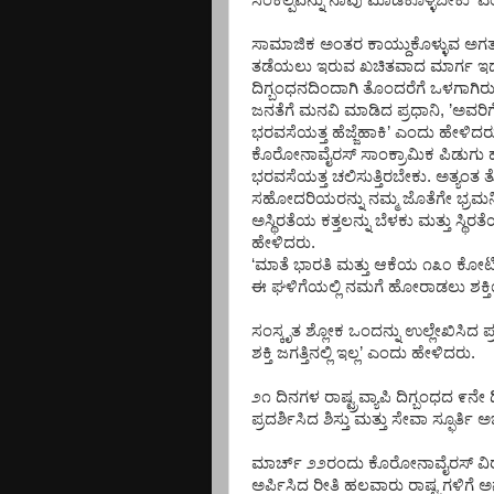
ಸಂಕಲ್ಪವನ್ನು
ನಾವು
ಮಾಡಿಕೊಳ್ಳಬೇಕು
’
ಎ
ಸಾಮಾಜಿಕ
ಅಂತರ
ಕಾಯ್ದುಕೊಳ್ಳುವ
ಅಗತ್
ತಡೆಯಲು
ಇರುವ
ಖಚಿತವಾದ
ಮಾರ್ಗ
ಇ
ದಿಗ್ಬಂಧನದಿಂದಾಗಿ
ತೊಂದರೆಗೆ
ಒಳಗಾಗಿರ
ಜನತೆಗೆ
ಮನವಿ
ಮಾಡಿದ
ಪ್ರಧಾನಿ
, ’
ಅವರಿಗ
ಭರವಸೆಯತ್ತ
ಹೆಜ್ಜೆಹಾಕಿ
’
ಎಂದು
ಹೇಳಿದರ
ಕೊರೋನಾವೈರಸ್
ಸಾಂಕ್ರಾಮಿಕ
ಪಿಡುಗು
ಭರವಸೆಯತ್ತ
ಚಲಿಸುತ್ತಿರಬೇಕು
.
ಅತ್ಯಂತ
ತ
ಸಹೋದರಿಯರನ್ನು
ನಮ್ಮ
ಜೊತೆಗೇ
ಭ್ರಮ
ಅಸ್ಥಿರತೆಯ
ಕತ್ತಲನ್ನು
ಬೆಳಕು
ಮತ್ತು
ಸ್ಥಿರತ
ಹೇಳಿದರು
.
‘
ಮಾತೆ
ಭಾರತಿ
ಮತ್ತು
ಆಕೆಯ
೧೩೦
ಕೋಟ
ಈ
ಘಳಿಗೆಯಲ್ಲಿ
ನಮಗೆ
ಹೋರಾಡಲು
ಶಕ್
ಸಂಸ್ಕೃತ
ಶ್ಲೋಕ
ಒಂದನ್ನು
ಉಲ್ಲೇಖಿಸಿದ
ಪ
ಶಕ್ತಿ
ಜಗತ್ತಿನಲ್ಲಿ
ಇಲ್ಲ
’
ಎಂದು
ಹೇಳಿದರು
.
೨೧
ದಿನಗಳ
ರಾಷ್ಟ್ರವ್ಯಾಪಿ
ದಿಗ್ಬಂಧದ
೯ನೇ
ಪ್ರದರ್ಶಿಸಿದ
ಶಿಸ್ತು
ಮತ್ತು
ಸೇವಾ
ಸ್ಫೂರ್ತಿ
ಅ
ಮಾರ್ಚ್
೨೨ರಂದು
ಕೊರೋನಾವೈರಸ್
ವಿ
ಅರ್ಪಿಸಿದ
ರೀತಿ
ಹಲವಾರು
ರಾಷ್ಟ್ರಗಳಿಗೆ
ಅ