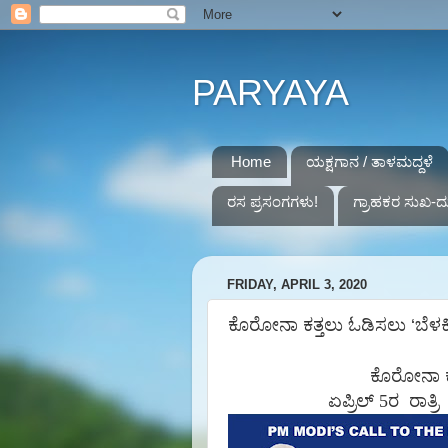
PARYAYA
Home
ಯಕ್ಷಗಾನ / ತಾಳಮದ್ದಳೆ
ರಸ ಪ್ರಸಂಗಗಳು!
ಗ್ರಾಹಕರ ಸುಖ-ದ
FRIDAY, APRIL 3, 2020
ಕೊರೋನಾ ಕತ್ತಲು ಓಡಿಸಲು ‘ಬೆಳಕಿನ
ಕೊರೋನಾ
ಏಪ್ರಿಲ್ 5ರ
ರಾತ್ರಿ