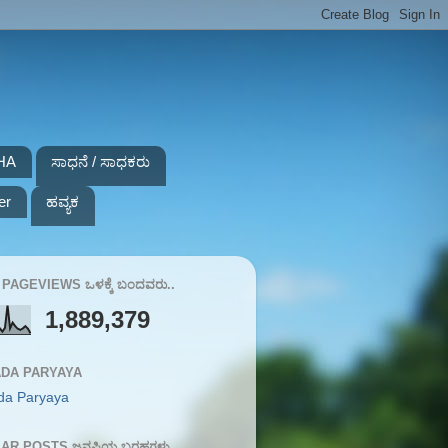
HA
ಸಾಧನೆ / ಸಾಧಕರು
er
ಹವ್ಯಕ
PAGEVIEWS ಒಳಕ್ಕೆ ಬಂದವರು..
1,889,379
DA PARYAYA
da Paryaya
AR POSTS ಜನಪ್ರಿಯ ಬರಹಗಳು