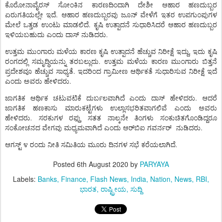
ಕೊರೋನಾವೈರಸ್
ಸೋಂಕಿನ
ಕಾರಣದಿಂದಾಗಿ
ದೇಶೀ
ಆಹಾರ
ಹಣದುಬ್ಬರ
.
ಏರುಗತಿಯಲ್ಲೇ
ಇದೆ
ಆಹಾರ
ಹಣದುಬ್ಬರವು
ಜೂನ್
ವೇಳೆಗೆ
ಇತರ
ಉಪಗುಂಪುಗಳ
.
ಮೇಲೆ
ಒತ್ತಡ
ಉಂಟು
ಮಾಡಲಿದೆ
ಕೃಷಿ
ಉತ್ಪಾದನೆ
ಸುಧಾರಿಸಿದರೆ
ಆಹಾರ
ಹಣದುಬ್ಬರ
.
ಇಳಿಯಬಹುದು
ಎಂದು
ದಾಸ್
ನುಡಿದರು
,
ಉತ್ತಮ
ಮುಂಗಾರು
ಮಳೆಯ
ಕಾರಣ
ಕೃಷಿ
ಉತ್ಪಾದನೆ
ಹೆಚ್ಚುವ
ನಿರೀಕ್ಷೆ
ಇದ್ದು
ಇದು
ಕೃಷಿ
.
ರಂಗದಲ್ಲಿ
ಸಮೃದ್ಧಿಯನ್ನು
ತರಬಲ್ಲುದು
ಉತ್ತಮ
ಮಳೆಯ
ಕಾರಣ
ಮುಂಗಾರು
ಬಿತ್ತನೆ
.
ಪ್ರದೇಶವೂ
ಹೆಚ್ಚುವ
ಸಾಧ್ಯತೆ
ಇದರಿಂದ
ಗ್ರಾಮೀಣ
ಆರ್ಥಿಕತೆ
ಸುಧಾರಿಸುವ
ನಿರೀಕ್ಷೆ
ಇದೆ
.
ಎಂದು
ಅವರು
ಹೇಳಿದರು
.
ಜಾಗತಿಕ
ಆರ್ಥಿಕ
ಚಟುವಟಿಕೆ
ದುರ್ಬಲವಾಗಿದೆ
ಎಂದು
ದಾಸ್
ಹೇಳಿದರು
ಆದರೆ
ಜಾಗತಿಕ
ಹಣಕಾಸು
ಮಾರುಕಟ್ಟೆಗಳು
ಉಲ್ಲಾಸಭರಿತವಾಗಲಿವೆ
ಎಂದು
ಅವರು
.
ಹೇಳಿದರು
ಸರಕುಗಳ
ರಫ್ತು
ಸತತ
ನಾಲ್ಕನೇ
ತಿಂಗಳು
ಸಂಕುಚಿತಗೊಂಡಿದ್ದರೂ
.
ಸಂಕೋಚನದ
ವೇಗವು
ಮಧ್ಯಮವಾಗಿದೆ
ಎಂದು
ಆರ್‌ಬಿಐ
ಗವರ್ನರ್
ನುಡಿದರು
.
ಆಗಸ್ಟ್
೪
ರಂದು
ನೀತಿ
ಸಮಿತಿಯ
ಮೂರು
ದಿನಗಳ
ಸಭೆ
ಕರೆಯಲಾಗಿದೆ
Posted
6th August 2020
by
PARYAYA
Labels:
Banks
Finance
Flash News
India
Nation
News
RBI
ಭಾರತ
ರಾಷ್ಟ್ರೀಯ
ಸುದ್ದಿ