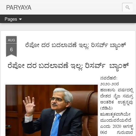
PARYAYA
Pages
AUG
ರೆಪೋ ದರ ಬದಲಾವಣೆ ಇಲ್ಲ: ರಿಸರ್ವ್ ಬ್ಯಾಂಕ್
6
ರೆಪೋ
ದರ
ಬದಲಾವಣೆ
ಇಲ್ಲ: ರಿಸರ್ವ್
ಬ್ಯಾಂಕ್
ನವದೆಹಲಿ
:
-
೨೦೨೦
೨೧ರ
ಹಣಕಾಸು
ವರ್ಷದಲ್ಲಿ
ದೇಶದ
ನೈಜ
ಸಮಗ್ರ
ಆಂತರಿಕ
ಉತ್ಪನ್ನವು
(
)
ಜಿಡಿಪಿ
ಋಣಾತ್ಮಕವಾಗಿಯೇ
ಮುಂದುವರೆಯಲಿದೆ
2020
ಎಂದು
ಆಗಸ್ಟ್
06ರ ಗುರುವಾರ