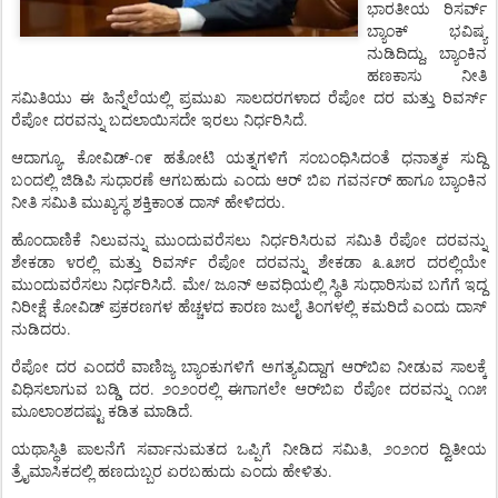
ಭಾರತೀಯ
ರಿಸರ್ವ್
ಬ್ಯಾಂಕ್
ಭವಿಷ್ಯ
,
ನುಡಿದಿದ್ದು
ಬ್ಯಾಂಕಿನ
ಹಣಕಾಸು
ನೀತಿ
ಸಮಿತಿಯು
ಈ
ಹಿನ್ನೆಲೆಯಲ್ಲಿ
ಪ್ರಮುಖ
ಸಾಲದರಗಳಾದ
ರೆಪೋ
ದರ
ಮತ್ತು
ರಿವರ್ಸ್
.
ರೆಪೋ
ದರವನ್ನು
ಬದಲಾಯಿಸದೇ
ಇರಲು
ನಿರ್ಧರಿಸಿದೆ
,
-
ಆದಾಗ್ಯೂ
ಕೋವಿಡ್
೧೯
ಹತೋಟಿ
ಯತ್ನಗಳಿಗೆ
ಸಂಬಂಧಿಸಿದಂತೆ
ಧನಾತ್ಮಕ
ಸುದ್ದಿ
ಬಂದಲ್ಲಿ
ಜಿಡಿಪಿ
ಸುಧಾರಣೆ
ಆಗಬಹುದು
ಎಂದು
ಆರ್
ಬಿಐ
ಗವರ್ನರ್
ಹಾಗೂ
ಬ್ಯಾಂಕಿನ
.
ನೀತಿ
ಸಮಿತಿ
ಮುಖ್ಯಸ್ಥ
ಶಕ್ತಿಕಾಂತ
ದಾಸ್
ಹೇಳಿದರು
ಹೊಂದಾಣಿಕೆ
ನಿಲುವನ್ನು
ಮುಂದುವರೆಸಲು
ನಿರ್ಧರಿಸಿರುವ
ಸಮಿತಿ
ರೆಪೋ
ದರವನ್ನು
.
ಶೇಕಡಾ
೪ರಲ್ಲಿ
ಮತ್ತು
ರಿವರ್ಸ್
ರೆಪೋ
ದರವನ್ನು
ಶೇಕಡಾ
೩
೩೫ರ
ದರಲ್ಲಿಯೇ
.
/
ಮುಂದುವರೆಸಲು
ನಿರ್ಧರಿಸಿದೆ
ಮೇ
ಜೂನ್
ಅವಧಿಯಲ್ಲಿ
ಸ್ಥಿತಿ
ಸುಧಾರಿಸುವ
ಬಗೆಗೆ
ಇದ್ದ
ನಿರೀಕ್ಷೆ
ಕೋವಿಡ್
ಪ್ರಕರಣಗಳ
ಹೆಚ್ಚಳದ
ಕಾರಣ
ಜುಲೈ
ತಿಂಗಳಲ್ಲಿ
ಕಮರಿದೆ
ಎಂದು
ದಾಸ್
.
ನುಡಿದರು
ರೆಪೋ
ದರ
ಎಂದರೆ
ವಾಣಿಜ್ಯ
ಬ್ಯಾಂಕುಗಳಿಗೆ
ಅಗತ್ಯವಿದ್ದಾಗ
ಆರ್‌ಬಿಐ
ನೀಡುವ
ಸಾಲಕ್ಕೆ
.
ವಿಧಿಸಲಾಗುವ
ಬಡ್ಡಿ
ದರ
೨೦೨೦ರಲ್ಲಿ
ಈಗಾಗಲೇ
ಆರ್‌ಬಿಐ
ರೆಪೋ
ದರವನ್ನು
೧೧೫
.
ಮೂಲಾಂಶದಷ್ಟು
ಕಡಿತ
ಮಾಡಿದೆ
,
ಯಥಾಸ್ಥಿತಿ
ಪಾಲನೆಗೆ
ಸರ್ವಾನುಮತದ
ಒಪ್ಪಿಗೆ
ನೀಡಿದ
ಸಮಿತಿ
೨೦೨೧ರ
ದ್ವಿತೀಯ
.
ತ್ರೈಮಾಸಿಕದಲ್ಲಿ
ಹಣದುಬ್ಬರ
ಏರಬಹುದು
ಎಂದು
ಹೇಳಿತು