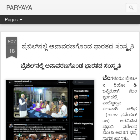
PARYAYA
Pages
NOV
ಬ್ರೆಜಿಲ್‌ನಲ್ಲಿ ಅನಾವರಣಗೊಂಡ ಭಾರತದ ಸಂಸ್ಕೃತಿ
18
ಬ್ರೆಜಿಲ್‌ನಲ್ಲಿ ಅನಾವರಣಗೊಂಡ ಭಾರತದ ಸಂಸ್ಕೃತಿ
ಬೆಂ
ಗಳೂರು: ಬ್ರೆಜಿಲ್‌
ನ ರಿಯೋ ಡಿ
ಜನೈರೋಗೆ ಜಿ೨೦
ಶೃಂಗದಲ್ಲಿ
ಪಾಲ್ಗೊಳ್ಳುವ
ಸಲುವಾಗಿ ಈದಿನ
(೨೦೨೪ ನವೆಂಬರ್‌
೧೮) ಆಗಮಿಸಿದ
ಪ್ರಧಾನಿ ನರೇಂದ್ರ
ಮೋದಿ ಅವರಿಗೆ ಭವ್ಯ
ಸ್ವಾಗತ ಲಭಿಸಿತು.