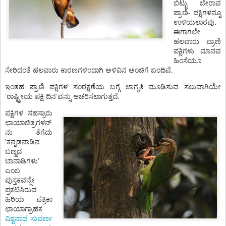
ಬಿಟ್ಟು ಬೇರಾವ
ಪ್ರಾಣಿ- ಪಕ್ಷಿಗಳನ್ನೂ
ಉಳಿಯಲಾರವು.
ಈಗಾಗಲೇ
ಹಲವಾರು ಪ್ರಾಣಿ
ಪಕ್ಷಿಗಳು ಮಾನವ
ಹಿಂಸೆಯೂ
ಸೇರಿದಂತೆ ಹಲವಾರು ಕಾರಣಗಳಿಂದಾಗಿ ಅಳಿವಿನ ಅಂಚಿಗೆ ಬಂದಿವೆ.
ಇಂತಹ ಪ್ರಾಣಿ ಪಕ್ಷಿಗಳ ಸಂರಕ್ಷಣೆಯ ಬಗ್ಗೆ ಜಾಗೃತಿ ಮೂಡಿಸುವ ಸಲುವಾಗಿಯೇ
ʼ
ರಾಷ್ಟ್ರೀಯ ಪಕ್ಷಿ ದಿನ
ʼ
ವನ್ನು ಆಚರಿಸಲಾಗುತ್ತದೆ.
ಪಕ್ಷಿಗಳ ಸಹಸ್ರಾರು
ಛಾಯಾಚಿತ್ರಗಳನ್
ನು ತೆಗೆದು
ʼಕನ್ನಡನಾಡಿನ
ಬಣ್ಣದ
ಬಾನಾಡಿಗಳುʼ
ಎಂಬ
ಪುಸ್ತಕವನ್ನೇ
ಪ್ರಕಟಿಸಿರುವ
ಹಿರಿಯ ಪತ್ರಿಕಾ
ಛಾಯಾಗ್ರಾಹಕ
ವಿಶ್ವನಾಥ ಸುವರ್ಣ