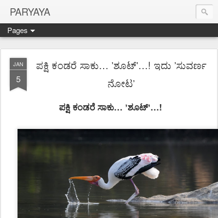
PARYAYA
Pages
ಪಕ್ಷಿ ಕಂಡರೆ ಸಾಕು… ʼಶೂಟ್‌ʼ…! ಇದು ʼಸುವರ್ಣ
JAN
5
ನೋಟʼ
ಪಕ್ಷಿ ಕಂಡರೆ ಸಾಕು…
ʼ
ಶೂಟ್‌
ʼ…!