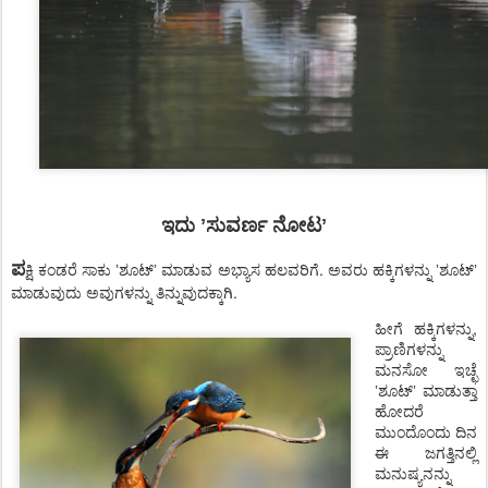
ಇದು
ʼ
ಸುವರ್ಣ ನೋಟ
ʼ
ಪ
ಕ್ಷಿ ಕಂಡರೆ ಸಾಕು
ʼ
ಶೂಟ್‌
ʼ
ಮಾಡುವ ಅಭ್ಯಾಸ ಹಲವರಿಗೆ. ಅವರು ಹಕ್ಕಿಗಳನ್ನು
ʼ
ಶೂಟ್‌
ʼ
ಮಾಡುವುದು ಅವುಗಳನ್ನು ತಿನ್ನುವುದಕ್ಕಾಗಿ.
ಹೀಗೆ ಹಕ್ಕಿಗಳನ್ನು,
ಪ್ರಾಣಿಗಳನ್ನು
ಮನಸೋ ಇಚ್ಛೆ
ʼ
ಶೂಟ್‌
ʼ
ಮಾಡುತ್ತಾ
ಹೋದರೆ
ಮುಂದೊಂದು ದಿನ
ಈ ಜಗತ್ತಿನಲ್ಲಿ
ಮನುಷ್ಯನನ್ನು