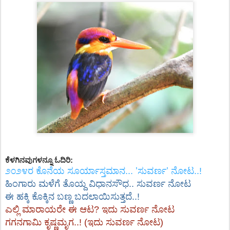
ಕೆಳಗಿನವುಗಳನ್ನೂ ಓದಿರಿ:
೨೦೨೪ರ ಕೊನೆಯ ಸೂರ್ಯಾಸ್ತಮಾನ... ʼಸುವರ್ಣʼ ನೋಟ..!
ಹಿಂಗಾರು ಮಳೆಗೆ ತೊಯ್ದ ವಿಧಾನಸೌಧ.. ಸುವರ್ಣ ನೋಟ
ಈ ಹಕ್ಕಿ ಕೊಕ್ಕಿನ ಬಣ್ಣ ಬದಲಾಯಿಸುತ್ತದೆ..!
ಎಲ್ಲಿ ಮಾರಾಯರೇ ಈ ಆಟ? ಇದು ಸುವರ್ಣ ನೋಟ
ಗಗನಗಾಮಿ ಕೃಷ್ಣಮೃಗ..! (ಇದು ಸುವರ್ಣ ನೋಟ)