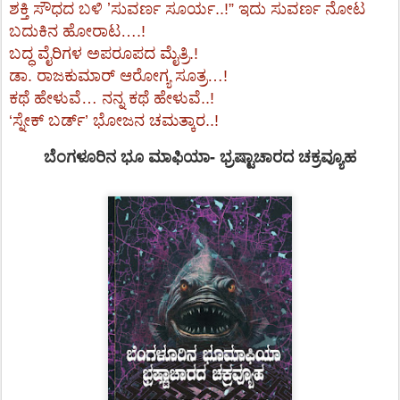
ಶಕ್ತಿ ಸೌಧದ ಬಳಿ ʼಸುವರ್ಣ ಸೂರ್ಯ..!” ಇದು ಸುವರ್ಣ ನೋಟ
ಬದುಕಿನ ಹೋರಾಟ….!
ಬದ್ಧ ವೈರಿಗಳ ಅಪರೂಪದ ಮೈತ್ರಿ.!
ಡಾ. ರಾಜಕುಮಾರ್ ಆರೋಗ್ಯ ಸೂತ್ರ…!
ಕಥೆ ಹೇಳುವೆ… ನನ್ನ ಕಥೆ ಹೇಳುವೆ..!
‘ಸ್ನೇಕ್ ಬರ್ಡ್’ ಭೋಜನ ಚಮತ್ಕಾರ..!
ಬೆಂಗಳೂರಿನ ಭೂ ಮಾಫಿಯಾ- ಭ್ರಷ್ಟಾಚಾರದ ಚಕ್ರವ್ಯೂಹ