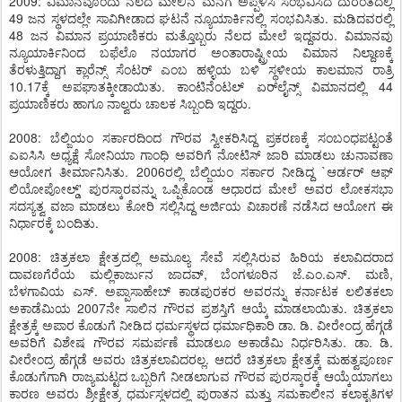
2009: ವಿಮಾನವೊಂದು ನೆಲದ ಮೇಲಿನ ಮನೆಗೆ ಅಪ್ಪಳಿಸಿ ಸಂಭವಿಸಿದ ದುರಂತದಲ್ಲಿ
49 ಜನ ಸ್ಥಳದಲ್ಲೇ ಸಾವಿಗೀಡಾದ ಘಟನೆ ನ್ಯೂಯಾರ್ಕಿನಲ್ಲಿ ಸಂಭವಿಸಿತು. ಮಡಿದವರಲ್ಲಿ
48 ಜನ ವಿಮಾನ ಪ್ರಯಾಣಿಕರು ಮತ್ತೊಬ್ಬರು ನೆಲದ ಮೇಲೆ ಇದ್ದವರು. ವಿಮಾನವು
ನ್ಯೂಯಾರ್ಕಿನಿಂದ ಬಫೆಲೊ ನಯಾಗರ ಅಂತಾರಾಷ್ಟ್ರೀಯ ವಿಮಾನ ನಿಲ್ದಾಣಕ್ಕೆ
ತೆರಳುತ್ತಿದ್ದಾಗ ಕ್ಲಾರೆನ್ಸ್ ಸೆಂಟರ್ ಎಂಬ ಹಳ್ಳಿಯ ಬಳಿ ಸ್ಥಳೀಯ ಕಾಲಮಾನ ರಾತ್ರಿ
10.17ಕ್ಕೆ ಅಪಘಾತಕ್ಕೀಡಾಯಿತು. ಕಾಂಟಿನೆಂಟಲ್ ಏರ್‌ಲೈನ್ಸ್ ವಿಮಾನದಲ್ಲಿ 44
ಪ್ರಯಾಣಿಕರು ಹಾಗೂ ನಾಲ್ವರು ಚಾಲಕ ಸಿಬ್ಬಂದಿ ಇದ್ದರು.
2008: ಬೆಲ್ಜಿಯಂ ಸರ್ಕಾರದಿಂದ ಗೌರವ ಸ್ವೀಕರಿಸಿದ್ದ ಪ್ರಕರಣಕ್ಕೆ ಸಂಬಂಧಪಟ್ಟಂತೆ
ಎಐಸಿಸಿ ಅಧ್ಯಕ್ಷೆ ಸೋನಿಯಾ ಗಾಂಧಿ ಅವರಿಗೆ ನೋಟಿಸ್ ಜಾರಿ ಮಾಡಲು ಚುನಾವಣಾ
ಆಯೋಗ ತೀರ್ಮಾನಿಸಿತು. 2006ರಲ್ಲಿ ಬೆಲ್ಜಿಯಂ ಸರ್ಕಾರ ನೀಡಿದ್ದ `ಆರ್ಡರ್ ಆಫ್
ಲಿಯೋಪೋಲ್ಡ್' ಪುರಸ್ಕಾರವನ್ನು ಒಪ್ಪಿಕೊಂಡ ಆಧಾರದ ಮೇಲೆ ಅವರ ಲೋಕಸಭಾ
ಸದಸ್ಯತ್ವ ವಜಾ ಮಾಡಲು ಕೋರಿ ಸಲ್ಲಿಸಿದ್ದ ಅರ್ಜಿಯ ವಿಚಾರಣೆ ನಡೆಸಿದ ಆಯೋಗ ಈ
ನಿರ್ಧಾರಕ್ಕೆ ಬಂದಿತು.
2008: ಚಿತ್ರಕಲಾ ಕ್ಷೇತ್ರದಲ್ಲಿ ಅಮೂಲ್ಯ ಸೇವೆ ಸಲ್ಲಿಸಿರುವ ಹಿರಿಯ ಕಲಾವಿದರಾದ
ದಾವಣಗೆರೆಯ ಮಲ್ಲಿಕಾರ್ಜುನ ಜಾದವ್, ಬೆಂಗಳೂರಿನ ಜೆ.ಎಂ.ಎಸ್. ಮಣಿ,
ಬೆಳಗಾವಿಯ ಎಸ್. ಅಪ್ಪಾಸಾಹೇಬ್ ಕಾಡಪುರಕರ ಅವರನ್ನು ಕರ್ನಾಟಕ ಲಲಿತಕಲಾ
ಅಕಾಡೆಮಿಯ 2007ನೇ ಸಾಲಿನ ಗೌರವ ಪ್ರಶಸ್ತಿಗೆ ಆಯ್ಕೆ ಮಾಡಲಾಯಿತು. ಚಿತ್ರಕಲಾ
ಕ್ಷೇತ್ರಕ್ಕೆ ಅಪಾರ ಕೊಡುಗೆ ನೀಡಿದ ಧರ್ಮಸ್ಥಳದ ಧರ್ಮಾಧಿಕಾರಿ ಡಾ. ಡಿ. ವೀರೇಂದ್ರ ಹೆಗ್ಗಡೆ
ಅವರಿಗೆ ವಿಶೇಷ ಗೌರವ ಸಮರ್ಪಣೆ ಮಾಡಲೂ ಅಕಾಡೆಮಿ ನಿರ್ಧರಿಸಿತು. ಡಾ. ಡಿ.
ವೀರೇಂದ್ರ ಹೆಗ್ಗಡೆ ಅವರು ಚಿತ್ರಕಲಾವಿದರಲ್ಲ. ಆದರೆ ಚಿತ್ರಕಲಾ ಕ್ಷೇತ್ರಕ್ಕೆ ಮಹತ್ವಪೂರ್ಣ
ಕೊಡುಗೆಗಾಗಿ ರಾಜ್ಯಮಟ್ಟದ ಒಬ್ಬರಿಗೆ ನೀಡಲಾಗುವ ಗೌರವ ಪುರಸ್ಕಾರಕ್ಕೆ ಆಯ್ಕೆಯಾಗಲು
ಕಾರಣ ಅವರು ಶ್ರೀಕ್ಷೇತ್ರ ಧರ್ಮಸ್ಥಳದಲ್ಲಿ ಪುರಾತನ ಮತ್ತು ಸಮಕಾಲೀನ ಕಲಾಕೃತಿಗಳ