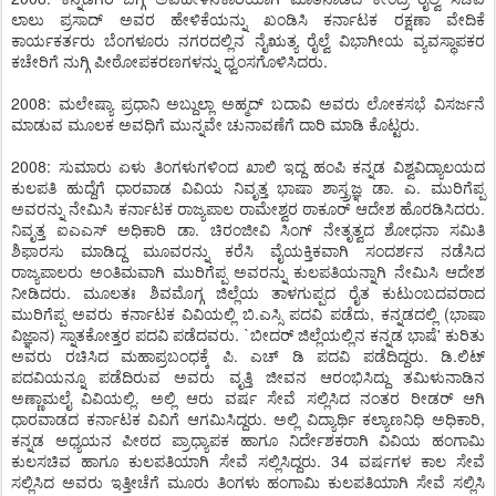
ಲಾಲು ಪ್ರಸಾದ್ ಅವರ ಹೇಳಿಕೆಯನ್ನು ಖಂಡಿಸಿ ಕರ್ನಾಟಕ ರಕ್ಷಣಾ ವೇದಿಕೆ
ಕಾರ್ಯಕರ್ತರು ಬೆಂಗಳೂರು ನಗರದಲ್ಲಿನ ನೈಋತ್ಯ ರೈಲ್ವೆ ವಿಭಾಗೀಯ ವ್ಯವಸ್ಥಾಪಕರ
ಕಚೇರಿಗೆ ನುಗ್ಗಿ ಪೀಠೋಪಕರಣಗಳನ್ನು ಧ್ವಂಸಗೊಳಿಸಿದರು.
2008: ಮಲೇಷ್ಯಾ ಪ್ರಧಾನಿ ಅಬ್ದುಲ್ಲಾ ಅಹ್ಮದ್ ಬದಾವಿ ಅವರು ಲೋಕಸಭೆ ವಿಸರ್ಜನೆ
ಮಾಡುವ ಮೂಲಕ ಅವಧಿಗೆ ಮುನ್ನವೇ ಚುನಾವಣೆಗೆ ದಾರಿ ಮಾಡಿ ಕೊಟ್ಟರು.
2008: ಸುಮಾರು ಏಳು ತಿಂಗಳುಗಳಿಂದ ಖಾಲಿ ಇದ್ದ ಹಂಪಿ ಕನ್ನಡ ವಿಶ್ವವಿದ್ಯಾಲಯದ
ಕುಲಪತಿ ಹುದ್ದೆಗೆ ಧಾರವಾಡ ವಿವಿಯ ನಿವೃತ್ತ ಭಾಷಾ ಶಾಸ್ತ್ರಜ್ಞ ಡಾ. ಎ. ಮುರಿಗೆಪ್ಪ
ಅವರನ್ನು ನೇಮಿಸಿ ಕರ್ನಾಟಕ ರಾಜ್ಯಪಾಲ ರಾಮೇಶ್ವರ ಠಾಕೂರ್ ಆದೇಶ ಹೊರಡಿಸಿದರು.
ನಿವೃತ್ತ ಐಎಎಸ್ ಅಧಿಕಾರಿ ಡಾ. ಚಿರಂಜೀವಿ ಸಿಂಗ್ ನೇತೃತ್ವದ ಶೋಧನಾ ಸಮಿತಿ
ಶಿಫಾರಸು ಮಾಡಿದ್ದ ಮೂವರನ್ನು ಕರೆಸಿ ವೈಯಕ್ತಿಕವಾಗಿ ಸಂದರ್ಶನ ನಡೆಸಿದ
ರಾಜ್ಯಪಾಲರು ಅಂತಿಮವಾಗಿ ಮುರಿಗೆಪ್ಪ ಅವರನ್ನು ಕುಲಪತಿಯನ್ನಾಗಿ ನೇಮಿಸಿ ಆದೇಶ
ನೀಡಿದರು. ಮೂಲತಃ ಶಿವಮೊಗ್ಗ ಜಿಲ್ಲೆಯ ತಾಳಗುಪ್ಪದ ರೈತ ಕುಟುಂಬದವರಾದ
ಮುರಿಗೆಪ್ಪ ಅವರು ಕರ್ನಾಟಕ ವಿವಿಯಲ್ಲಿ ಬಿ.ಎಸ್ಸಿ ಪದವಿ ಪಡೆದು, ಕನ್ನಡದಲ್ಲಿ (ಭಾಷಾ
ವಿಜ್ಞಾನ) ಸ್ನಾತಕೋತ್ತರ ಪದವಿ ಪಡೆದವರು. `ಬೀದರ್ ಜಿಲ್ಲೆಯಲ್ಲಿನ ಕನ್ನಡ ಭಾಷೆ' ಕುರಿತು
ಅವರು ರಚಿಸಿದ ಮಹಾಪ್ರಬಂಧಕ್ಕೆ ಪಿ. ಎಚ್ ಡಿ ಪದವಿ ಪಡೆದಿದ್ದರು. ಡಿ.ಲಿಟ್
ಪದವಿಯನ್ನೂ ಪಡೆದಿರುವ ಅವರು ವೃತ್ತಿ ಜೀವನ ಆರಂಭಿಸಿದ್ದು ತಮಿಳುನಾಡಿನ
ಅಣ್ಣಾಮಲೈ ವಿವಿಯಲ್ಲಿ. ಅಲ್ಲಿ ಆರು ವರ್ಷ ಸೇವೆ ಸಲ್ಲಿಸಿದ ನಂತರ ರೀಡರ್ ಆಗಿ
ಧಾರವಾಡದ ಕರ್ನಾಟಕ ವಿವಿಗೆ ಆಗಮಿಸಿದ್ದರು. ಅಲ್ಲಿ ವಿದ್ಯಾರ್ಥಿ ಕಲ್ಯಾಣನಿಧಿ ಅಧಿಕಾರಿ,
ಕನ್ನಡ ಅಧ್ಯಯನ ಪೀಠದ ಪ್ರಾಧ್ಯಾಪಕ ಹಾಗೂ ನಿರ್ದೇಶಕರಾಗಿ ವಿವಿಯ ಹಂಗಾಮಿ
ಕುಲಸಚಿವ ಹಾಗೂ ಕುಲಪತಿಯಾಗಿ ಸೇವೆ ಸಲ್ಲಿಸಿದ್ದರು. 34 ವರ್ಷಗಳ ಕಾಲ ಸೇವೆ
ಸಲ್ಲಿಸಿದ ಅವರು ಇತ್ತೀಚೆಗೆ ಮೂರು ತಿಂಗಳು ಹಂಗಾಮಿ ಕುಲಪತಿಯಾಗಿ ಸೇವೆ ಸಲ್ಲಿಸಿ