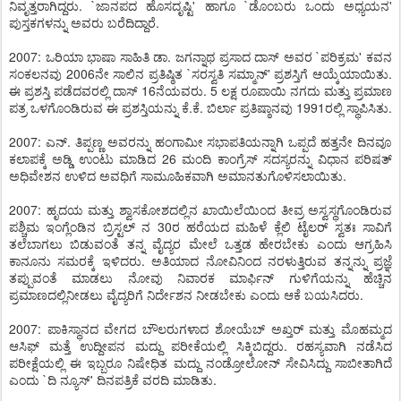
ನಿವೃತ್ತರಾಗಿದ್ದರು. `ಜಾನಪದ ಹೊಸದೃಷ್ಟಿ' ಹಾಗೂ `ಡೊಂಬರು ಒಂದು ಅಧ್ಯಯನ'
ಪುಸ್ತಕಗಳನ್ನು ಅವರು ಬರೆದಿದ್ದಾರೆ.
2007: ಒರಿಯಾ ಭಾಷಾ ಸಾಹಿತಿ ಡಾ. ಜಗನ್ನಾಥ ಪ್ರಸಾದ ದಾಸ್ ಅವರ `ಪರಿಕ್ರಮ' ಕವನ
ಸಂಕಲನವು 2006ನೇ ಸಾಲಿನ ಪ್ರತಿಷ್ಠಿತ `ಸರಸ್ವತಿ ಸಮ್ಮಾನ್' ಪ್ರಶಸ್ತಿಗೆ ಆಯ್ಕೆಯಾಯಿತು.
ಈ ಪ್ರಶಸ್ತಿ ಪಡೆದವರಲ್ಲಿ ದಾಸ್ 16ನೆಯವರು. 5 ಲಕ್ಷ ರೂಪಾಯಿ ನಗದು ಮತ್ತು ಪ್ರಮಾಣ
ಪತ್ರ ಒಳಗೊಂಡಿರುವ ಈ ಪ್ರಶಸ್ತಿಯನ್ನು ಕೆ.ಕೆ. ಬಿರ್ಲಾ ಪ್ರತಿಷ್ಠಾನವು 1991ರಲ್ಲಿ ಸ್ಥಾಪಿಸಿತು.
2007: ಎನ್. ತಿಪ್ಪಣ್ಣ ಅವರನ್ನು ಹಂಗಾಮೀ ಸಭಾಪತಿಯನ್ನಾಗಿ ಒಪ್ಪದೆ ಹತ್ತನೇ ದಿನವೂ
ಕಲಾಪಕ್ಕೆ ಅಡ್ಡಿ ಉಂಟು ಮಾಡಿದ 26 ಮಂದಿ ಕಾಂಗ್ರೆಸ್ ಸದಸ್ಯರನ್ನು ವಿಧಾನ ಪರಿಷತ್
ಅಧಿವೇಶನ ಉಳಿದ ಅವಧಿಗೆ ಸಾಮೂಹಿಕವಾಗಿ ಅಮಾನತುಗೊಳಿಸಲಾಯಿತು.
2007: ಹೃದಯ ಮತ್ತು ಶ್ವಾಸಕೋಶದಲ್ಲಿನ ಖಾಯಿಲೆಯಿಂದ ತೀವ್ರ ಅಸ್ವಸ್ಥಗೊಂಡಿರುವ
ಪಶ್ಚಿಮ ಇಂಗ್ಲೆಂಡಿನ ಬ್ರಿಸ್ಟಲ್ ನ 30ರ ಹರೆಯದ ಮಹಿಳೆ ಕ್ಲೆಲಿ ಟೈಲರ್ ಸ್ವತಃ ಸಾವಿಗೆ
ತಲೆಬಾಗಲು ಬಿಡುವಂತೆ ತನ್ನ ವೈದ್ಯರ ಮೇಲೆ ಒತ್ತಡ ಹೇರಬೇಕು ಎಂದು ಆಗ್ರಹಿಸಿ
ಕಾನೂನು ಸಮರಕ್ಕೆ ಇಳಿದರು. ಅತಿಯಾದ ನೋವಿನಿಂದ ನರಳುತ್ತಿರುವ ತನ್ನನ್ನು ಪ್ರಜ್ಞೆ
ತಪ್ಪುವಂತೆ ಮಾಡಲು ನೋವು ನಿವಾರಕ ಮಾರ್ಫಿನ್ ಗುಳಿಗೆಯನ್ನು ಹೆಚ್ಚಿನ
ಪ್ರಮಾಣದಲ್ಲಿನೀಡಲು ವೈದ್ಯರಿಗೆ ನಿರ್ದೇಶನ ನೀಡಬೇಕು ಎಂದು ಆಕೆ ಬಯಸಿದರು.
2007: ಪಾಕಿಸ್ಥಾನದ ವೇಗದ ಬೌಲರುಗಳಾದ ಶೋಯೆಬ್ ಅಖ್ತರ್ ಮತ್ತು ಮೊಹಮ್ಮದ
ಆಸಿಫ್ ಮತ್ತೆ ಉದ್ದೀಪನ ಮದ್ದು ಪರೀಕೆಯಲ್ಲಿ ಸಿಕ್ಕಿಬಿದ್ದರು. ರಹಸ್ಯವಾಗಿ ನಡೆಸಿದ
ಪರೀಕ್ಷೆಯಲ್ಲಿ ಈ ಇಬ್ಬರೂ ನಿಷೇಧಿತ ಮದ್ದು ನಂಡ್ರೋಲೋನ್ ಸೇವಿಸಿದ್ದು ಸಾಬೀತಾಗಿದೆ
ಎಂದು `ದಿ ನ್ಯೂಸ್' ದಿನಪತ್ರಿಕೆ ವರದಿ ಮಾಡಿತು.