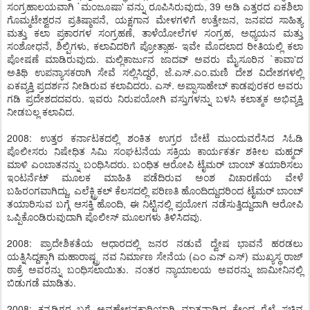
ಸಂಗ್ರಹಾಲಯವಾಗಿ `ಮಂಜೂಷಾ' ವನ್ನು ರೂಪಿಸಿರುವುದು, 39 ಅಡಿ ಎತ್ತರದ ಏಕಶಿಲಾ
ಗೊಮ್ಮಟೇಶ್ವರನ ಪ್ರತಿಷ್ಠಾಪನೆ, ಯಕ್ಷಗಾನ ಮೇಳಗಳಿಗೆ ಉತ್ತೇಜನ, ಜನಪದ ಸಾಹಿತ್ಯ
ಮತ್ತು ಕಲಾ ಪ್ರಕಾರಗಳ ಸಂಗ್ರಹಣೆ, ತಾಳೆಯೋಲೆಗಳ ಸಂಗ್ರಹ, ಅಧ್ಯಯನ ಮತ್ತು
ಸಂಶೋಧನೆ, ಶಿಲ್ಪಿಗಳು, ಕಲಾವಿದರಿಗೆ ಪ್ರೋತ್ಸಾಹ- ಇವೇ ಮೊದಲಾದ ರೀತಿಯಲ್ಲಿ ಕಲಾ
ಪೋಷಣೆ ಮಾಡಿರುವುದು. ಮಲ್ಲಿಕಾರ್ಜುನ ಜಾದವ್ ಅವರು ಮೈಸೂರಿನ `ಕಾವಾ'ದ
ಅತಿಥಿ ಉಪನ್ಯಾಸಕರಾಗಿ ಸೇವೆ ಸಲ್ಲಿಸಿದ್ದರೆ, ಜೆ.ಎಸ್.ಎಂ.ಮಣಿ ದೇಶ ವಿದೇಶಗಳಲ್ಲಿ
ಏಕವ್ಯಕ್ತಿ ಪ್ರದರ್ಶನ ನೀಡಿರುವ ಕಲಾವಿದರು. ಎಸ್. ಅಪ್ಪಾಸಾಹೇಬ್ ಕಾಡಪುರಕರ ಅವರು
ಗಡಿ ಪ್ರದೇಶದದವರು. ಇವರು ನಿರುಪಯೋಗಿ ವಸ್ತುಗಳನ್ನು ಬಳಸಿ ಕಲಾತ್ಮಕ ಅಭಿವ್ಯಕ್ತಿ
ನೀಡಬಲ್ಲ ಕಲಾವಿದ.
2008: ಉತ್ತರ ಕರ್ನಾಟಕದಲ್ಲಿ ಶಂಕಿತ ಉಗ್ರರ ಬೇಟೆ ಮುಂದುವರೆಸಿದ ಸಿಓಡಿ
ಪೊಲೀಸರು ನಿಷೇಧಿತ ಸಿಮಿ ಸಂಘಟನೆಯ ಸಕ್ರಿಯ ಕಾರ್ಯಕರ್ತ ಶಕೀಲ ಮಹ್ಮದ್
ಮಾಳಿ ಎಂಬಾತನನ್ನು ಬಂಧಿಸಿದರು. ಬಂಧಿತ ಆರೋಪಿ ಟೈಮರ್ ಬಾಂಬ್ ತಯಾರಿಸಲು
ಇಂಟರ್ನೆಟ್ ಮೂಲಕ ಮಾಹಿತಿ ಪಡೆದಿರುವ ಅಂಶ ವಿಚಾರಣೆಯ ವೇಳೆ
ಬಹಿರಂಗವಾಗಿದ್ದು, ಎಲೆಕ್ಟ್ರಿಕಲ್ ಕೆಲಸದಲ್ಲಿ ಪರಿಣತಿ ಹೊಂದಿದ್ದುದರಿಂದ ಟೈಮರ್ ಬಾಂಬ್
ತಯಾರಿಸುವ ಬಗ್ಗೆ ಆಸಕ್ತಿ ಹೊಂದಿ, ಈ ನಿಟ್ಟಿನಲ್ಲಿ ಪ್ರಯೋಗ ನಡೆಸುತ್ತಿದ್ದುದಾಗಿ ಆರೋಪಿ
ಒಪ್ಪಿಕೊಂಡಿರುವುದಾಗಿ ಪೊಲೀಸ್ ಮೂಲಗಳು ತಿಳಿಸಿದವು.
2008: ಪ್ರಾದೇಶಿಕತೆಯ ಆಧಾರದಲ್ಲಿ ಜನರ ನಡುವೆ ದ್ವೇಷ ಭಾವನೆ ಹರಡಲು
ಯತ್ನಿಸಿದ್ದಕ್ಕಾಗಿ ಮಹಾರಾಷ್ಟ್ರ ನವ ನಿರ್ಮಾಣ ಸೇನೆಯ (ಎಂ ಎನ್ ಎಸ್) ಮುಖ್ಯಸ್ಥ ರಾಜ್
ಠಾಕ್ರೆ ಅವರನ್ನು ಬಂಧಿಸಲಾಯಿತು. ನಂತರ ನ್ಯಾಯಾಲಯ ಅವರನ್ನು ಜಾಮೀನಿನಲ್ಲಿ
ಬಿಡುಗಡೆ ಮಾಡಿತು.
2008: ಕನ್ನಡಿಗರ ಬಗ್ಗೆ ಅವಹೇಳನಕಾರಿಯಾಗಿ ಮಾತನಾಡಿದ ಕೇಂದ್ರ ರೈಲ್ವೆ ಸಚಿವ