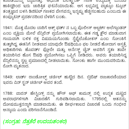
ಕೊಠಡಿಯನ್ನು ವ್ಯಾಪಿಸಿತ್ತು. ಆಧುನಿಕ ಎಲೆಕ್ಟ್ರಾನಿಕ್ ಗಣಕ ಉದ್ಯಮಕ್ಕೆ ಬುನಾದಿ
ಹಾಕಿದ್ದರಿಂದ ಇದು ಚಾರಿತ್ರಿಕ ಘಟನೆಯಾಯಿತು. ಆಗ ಲಭ್ಯವಿದ್ದ ವ್ಯಾಕ್ಯೂಂ ಟ್ಯೂಬ್
ತಂತ್ರಜ್ಞಾನ ಬಳಸಿ ಡಿಜಿಟಲ್ ಗಣಕದ ವೇಗವನ್ನು ಇನ್ನಷ್ಟು ಹೆಚ್ಚಿಸಬಹುದು ಎಂಬುದು ಈ
ಕಂಪ್ಯೂಟರ್ ಪ್ರದರ್ಶನದಿಂದ ಬೆಳಕಿಗೆ ಬಂತು.
1941: ಮೊತ್ತ ಮೊದಲ ಬಾರಿಗೆ ಆಕ್ಸ್ ಫರ್ಡ್ ನ ಒಬ್ಬ ಪೊಲೀಸ್ ಆಲ್ಬರ್ಟ್ ಅಲೆಗ್ಸಾಂಡರ್
ಎಂಬ ವ್ಯಕ್ತಿಯ ಮೇಲೆ ಪೆನ್ಸಿಲಿನ್ ಪ್ರಯೋಗಿಸಲಾಯಿತು. ಈತ ಗಡ್ಡ ಕ್ಷೌರ ಮಾಡುವಾಗ
ಗಾಯವಾಗಿ ಬಳಿಕ ರಕ್ತ ವಿಷಮಯಗೊಂಡು ಸ್ಟೆಫೈಲೊಕೋಕಸ್ ಎಂಬ ಸೋಂಕಿಗೆ
ತುತ್ತಾಗಿದ್ದ. ಈತನಿಗೆ ನೀಡಲಾದ ಯಾವುದೇ ಔಷಧಿಯೂ ಫಲ ನೀಡದೆ ಹೋದಾಗ ಆಸ್ಪತ್ರೆ
ಅಧಿಕಾರಿಗಳು ಹೊವರ್ಡ್ ಫ್ಲೋರೇ ಮತ್ತು ಅರ್ನೆಸ್ಟ್ ಚೈನ್ ಅವರಿಗೆ ಸ್ವತಃ ತಾವೇ
ತಯಾರಿಸಿದ ಹೊಸ ಔಷಧಿ ಪ್ರಯೋಗಿಸಲು ಒಪ್ಪಿಗೆ ನೀಡಿದರು. ಅವರು ತಯಾರಿಸಿದ್ದ
ಪೆನ್ಸಿಲಿನನ್ನು ಸ್ವಲ್ಪ ಪ್ರಮಾಣದಲ್ಲಿ ನೀಡಲಾಯಿತು. ಸೋಂಕು ಹಾಗೇ ಮುಂದುವರಿಯಿತು.
ರೋಗಿ ಮೃತನಾದ.
1849: ಲಾರ್ಡ್ ರಾಂಡೋಲ್ಫ್ ಚರ್ಚಿಲ್ ಹುಟ್ಟಿದ ದಿನ. ಬ್ರಿಟಿಷ್ ರಾಜಕಾರಣಿಯಾದ
ಇವರು ವಿನ್ ಸ್ಟನ್ ಚರ್ಚಿಲ್ ಅವರ ತಂದೆ.
1788: ವಾರನ್ ಹೇಸ್ಟಿಂಗ್ಸ್ ನನ್ನು ಹೌಸ್ ಆಫ್ ಕಾಮನ್ಸ್ ನಲ್ಲಿ ಉನ್ನತ ಮಟ್ಟದ
ಅಪರಾಧಗಳಿಗಾಗಿ ವಿಚಾರಣೆಗೆ ಗುರಿಪಡಿಸಲಾಯಿತು. 1795ರಲ್ಲಿ ಆತನನ್ನು
ದೋಷಮುಕ್ತನನ್ನಾಗಿ ಮಾಡಲಾಯಿತು. ಈ ದೀರ್ಘಕಾಲದ ವಿಚಾರಣೆ ಒಂದು ಗಂಭೀರ
ಅನ್ಯಾಯ ಎಂದು ಪರಿಗಣನೆಗೊಂಡಿದೆ.
(
ಸಂಗ್ರಹ
:
ನೆತ್ರಕೆರೆ ಉದಯಶಂಕರ
)