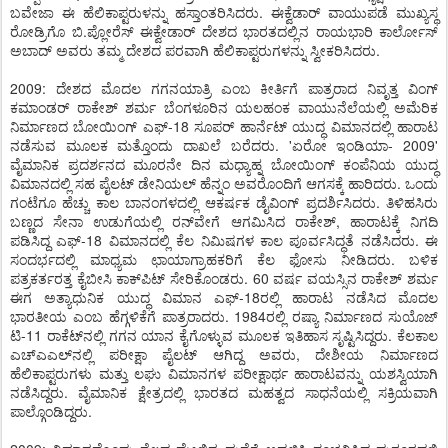
ಬವೇಜಾ ಈ ಹೆಲಿಕಾಪ್ಟರುಳನ್ನು ಹಸ್ತಾಂತರಿಸಿದರು. ಈಕ್ವೆಡಾರ್ ವಾಯುಪಡೆ ಮುಖ್ಯಸ್ಥ
ರೋಡ್ರಿಗೊ ಬಿ.ಪ್ಲೋರೆಸ್ ಈಕ್ವೇಡಾರ್ ದೇಶದ ಭಾರತದಲ್ಲಿನ ರಾಯಭಾರಿ ಕಾರ್ಲೋಸ್
ಅಬಾದ್ ಅವರು ತಮ್ಮ ದೇಶದ ಪರವಾಗಿ ಹೆಲಿಕಾಪ್ಟರುಗಳನ್ನು ಸ್ವೀಕರಿಸಿದರು.
2009: ದೇಶದ ಮೊದಲ ಗಗನಯಾತ್ರಿ ಎಂಬ ಕೀರ್ತಿಗೆ ಪಾತ್ರರಾದ ನಿವೃತ್ತ ವಿಂಗ್
ಕಮಾಂಡರ್ ರಾಕೇಶ್ ಶರ್ಮ ಬೆಂಗಳೂರಿನ ಯಲಹಂಕ ವಾಯುನೆಲೆಯಲ್ಲಿ ಅಮೆರಿಕ
ನಿರ್ಮಾಣದ ಬೋಯಿಂಗ್ ಎಫ್-18 ಸೂಪರ್ ಹಾರ್ನೆಟ್ ಯುದ್ಧ ವಿಮಾನದಲ್ಲಿ ಹಾರಾಟ
ನಡೆಸುವ ಮೂಲಕ ಮತ್ತೊಂದು ದಾಖಲೆ ಬರೆದರು. 'ಏರೋ ಇಂಡಿಯಾ- 2009'
ವೈಮಾನಿಕ ಪ್ರದರ್ಶನದ ಮೂರನೇ ದಿನ ಮಧ್ಯಾಹ್ನ ಬೋಯಿಂಗ್ ಕಂಪೆನಿಯ ಯುದ್ಧ
ವಿಮಾನದಲ್ಲಿ ಸಹ ಪೈಲಟ್ ಡೇನಿಯಲ್ ಹೆನ್ನಂ ಅವರೊಂದಿಗೆ ಆಗಸಕ್ಕೆ ಹಾರಿದರು. ಒಂದು
ಗಂಟೆಗೂ ಹೆಚ್ಚು ಕಾಲ ಬಾನಂಗಳದಲ್ಲಿ ಆಕರ್ಷಕ ಡೈವಿಂಗ್ ಪ್ರದರ್ಶಿಸಿದರು. ತಿಳಿಹಸಿರು
ಬಣ್ಣದ ಸೇನಾ ಉಡುಗೆಯಲ್ಲಿ ರನ್‌ವೇಗೆ ಆಗಮಿಸಿದ ರಾಕೇಶ್, ಹಾರಾಟಕ್ಕೆ ನಿಗದಿ
ಪಡಿಸಿದ್ದ ಎಫ್-18 ವಿಮಾನದಲ್ಲಿ ಕೆಲ ನಿಮಿಷಗಳ ಕಾಲ ಪೂರ್ವಸಿದ್ಧತೆ ನಡೆಸಿದರು. ಈ
ಸಂದರ್ಭದಲ್ಲಿ ಮಾಧ್ಯಮ ಛಾಯಾಗ್ರಾಹಕರಿಗೆ ಕೆಲ ಫೋಸು ನೀಡಿದರು. ಬಳಿಕ
ಪತ್ರಕರ್ತರತ್ತ ಕೈಬೀಸಿ ಕಾಕ್‌ಪಿಟ್ ಸೇರಿಕೊಂಡರು. 60 ವರ್ಷ ವಯಸ್ಸಿನ ರಾಕೇಶ್ ಶರ್ಮ
ಈಗ ಅತ್ಯಾಧುನಿಕ ಯುದ್ಧ ವಿಮಾನ ಎಫ್-18ರಲ್ಲಿ ಹಾರಾಟ ನಡೆಸಿದ ಮೊದಲ
ಭಾರತೀಯ ಎಂಬ ಹೆಗ್ಗಳಿಕೆಗೆ ಪಾತ್ರರಾದರು. 1984ರಲ್ಲಿ ರಷ್ಯಾ ನಿರ್ಮಾಣದ ಸುಯೊಜ್
ಟಿ-11 ರಾಕೆಟ್‌ನಲ್ಲಿ ಗಗನ ಯಾನ ಕೈಗೊಳ್ಳುವ ಮೂಲಕ ಇತಿಹಾಸ ಸೃಷ್ಟಿಸಿದ್ದರು. ಕೆಲಕಾಲ
ಎಚ್‌ಎಎಲ್‌ನಲ್ಲಿ ಪರೀಕ್ಷಾ ಪೈಲಟ್ ಆಗಿದ್ದ ಅವರು, ದೇಶೀಯ ನಿರ್ಮಾಣದ
ಹೆಲಿಕಾಪ್ಟರುಗಳು ಮತ್ತು ಲಘು ವಿಮಾನಗಳ ಪರೀಕ್ಷಾರ್ಥ ಹಾರಾಟವನ್ನು ಯಶಸ್ವಿಯಾಗಿ
ನಡೆಸಿದ್ದರು. ವೈಮಾನಿಕ ಕ್ಷೇತ್ರದಲ್ಲಿ ಭಾರತದ ಮಹತ್ವದ ಸಾಧನೆಯಲ್ಲಿ ಸಕ್ರಿಯವಾಗಿ
ಪಾಲ್ಗೊಂಡಿದ್ದರು.