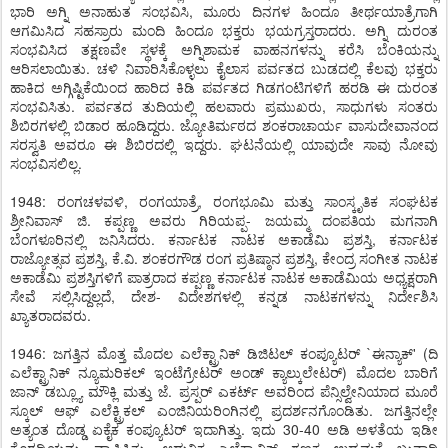
ಭಾರಿ ಅಗ್ನಿ ಅನಾಹುತ ಸಂಭವಿಸಿ, ಮೂರು ದಿನಗಳ ಹಿಂದೂ ತೀರ್ಥಯಾತ್ರೆಗಾಗಿ
ಆಗಮಿಸಿದ ಸಹಸ್ರಾರು ಮಂದಿ ಹಿಂದೂ ಭಕ್ತರು ಭಯಗ್ರಸ್ತರಾದರು. ಅಗ್ನಿ ದುರಂತ
ಸಂಭವಿಸಿದ ತಕ್ಷಣವೇ ಸ್ಥಳಕ್ಕೆ ಅಗ್ನಿಶಾಮಕ ವಾಹನಗಳನ್ನು ಕರೆಸಿ ಬೆಂಕಿಯನ್ನು
ಆರಿಸಲಾಯಿತು. ಚಳಿ ನಿವಾರಿಸಿಕೊಳ್ಳಲು ಕೈಲಾಸ ಪರ್ವತದ ಬುಡದಲ್ಲಿ ಕೆಲವು ಭಕ್ತರು
ಹಾಕಿದ ಅಗ್ಗಿಷ್ಟಿಕೆಯಿಂದ ಹಾರಿದ ಕಿಡಿ ಪರ್ವತದ ಗಿಡಗಂಟಿಗಳಿಗೆ ಹರಡಿ ಈ ದುರಂತ
ಸಂಭವಿಸಿತು. ಪರ್ವತದ ತುದಿಯಲ್ಲಿ ಹಲವಾರು ಪ್ರಮುಖರು, ಸಾಧುಗಳು ಸಂತರು
ಶಿಬಿರಗಳಲ್ಲಿ ಬಿಡಾರ ಹೂಡಿದ್ದರು. ಜ್ಯೋತಿರ್ಮಠದ ಶಂಕರಾಚಾರ್ಯ ವಾಸುದೇವಾನಂದ
ಸರಸ್ವತಿ ಅವರೂ ಈ ಶಿಬಿರದಲ್ಲಿ ಇದ್ದರು. ಘಟನೆಯಲ್ಲಿ ಯಾವುದೇ ಸಾವು ನೋವು
ಸಂಭವಿಸಲಿಲ್ಲ.
1948: ರಂಗಚಳವಳಿ, ರಂಗಯಾತ್ರೆ, ರಂಗಭೂಮಿ ಮತ್ತು ಸಾಂಸ್ಕೃತಿಕ ಸಂಘಟಕ
ಶ್ರೀನಿವಾಸ್ ಜಿ. ಕಪ್ಪಣ್ಣ ಅವರು ಗಿರಿಯಪ್ಪ- ಜಯಮ್ಮ ದಂಪತಿಯ ಮಗನಾಗಿ
ಬೆಂಗಳೂರಿನಲ್ಲಿ ಜನಿಸಿದರು. ಕರ್ನಾಟಕ ನಾಟಕ ಅಕಾಡೆಮಿ ಪ್ರಶಸ್ತಿ, ಕರ್ನಾಟಕ
ರಾಜ್ಯೋತ್ಸವ ಪ್ರಶಸ್ತಿ, ಕೆ.ವಿ. ಶಂಕರಗೌಡ ರಂಗ ಪ್ರತಿಷ್ಠಾನ ಪ್ರಶಸ್ತಿ, ಕೇಂದ್ರ ಸಂಗೀತ ನಾಟಕ
ಅಕಾಡೆಮಿ ಪ್ರಶಸ್ತಿಗಳಿಗೆ ಪಾತ್ರರಾದ ಕಪ್ಪಣ್ಣ ಕರ್ನಾಟಕ ನಾಟಕ ಅಕಾಡೆಮಿಯ ಅಧ್ಯಕ್ಷರಾಗಿ
ಸೇವೆ ಸಲ್ಲಿಸಿದ್ದಲ್ಲದೆ, ದೇಶ- ವಿದೇಶಗಳಲ್ಲಿ ಕನ್ನಡ ನಾಟಕಗಳನ್ನು ನಿರ್ದೇಶಿಸಿ
ಖ್ಯಾತರಾದವರು.
1946: ಜಗತ್ತಿನ ಮೊತ್ತ ಮೊದಲ ಎಲೆಕ್ಟ್ರಾನಿಕ್ ಡಿಜಿಟಲ್ ಕಂಪ್ಯೂಟರ್ `ಈನ್ಯಾಕ್' (ದಿ
ಎಲೆಕ್ಟ್ರಾನಿಕ್ ನ್ಯೂಮರಿಕಲ್ ಇಂಟೆಗ್ರೇಟರ್ ಅಂಡ್ ಕ್ಯಾಲ್ಕುಲೇಟರ್) ಮೊದಲ ಬಾರಿಗೆ
ಜಾನ್ ಡಬ್ಲ್ಯೂ ಮೌಕ್ಲಿ ಮತ್ತು ಜೆ. ಪ್ರಸ್ಪರ್ ಎಕರ್ಟ್ ಅವರಿಂದ ಪೆನ್ಸಿಲ್ವೇನಿಯಾದ ಮೂರೆ
ಸ್ಕೂಲ್ ಆಫ್ ಎಲೆಕ್ಟ್ರಿಕಲ್ ಎಂಜಿನಿಯರಿಂಗಿನಲ್ಲಿ ಪ್ರದರ್ಶನಗೊಂಡಿತು. ಜಗತ್ತಿನಲ್ಲೇ
ಅತ್ಯಂತ ದೊಡ್ಡ ಏಕೈಕ ಕಂಪ್ಯೂಟರ್ ಇದಾಗಿತ್ತು. ಇದು 30-40 ಅಡಿ ಅಳತೆಯ ಇಡೀ