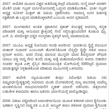
2007: ಅಮೆರಿಕ ಮೂಲದ ವಿಶ್ವದ ಅತಿದೊಡ್ಡ ಚಿಲ್ಲರೆ ವಹಿವಾಟು ಸಂಸ್ಥೆ ವಾಲ್ ಮಾರ್ಟ್
ಜೊತೆಗೆ ಭಾರ್ತಿ ಗ್ರೂಪ್ ಬಾರ್ಸಿಲೋನಾದಲ್ಲಿ ಒಪ್ಪಂದ ಮಾಡಿಕೊಂಡಿತು. ಭಾರ್ತಿ ಗ್ರೂಪ್
ಅಧ್ಯಕ್ಷ ಸುನೀಲ್ ಮಿತ್ತಲ್ ಈ ವಿಷಯ ಪ್ರಕಟಿಸಿದರು. ಸಾಮಾನ್ಯ ಜನರ ಹಿತಾಸಕ್ತಿ
ರಕ್ಷಣೆಗಾಗಿ ಈ ಒಪ್ಪಂದ ಮಾಡಿಕೊಳ್ಳಲಾಗಿದೆ ಎಂಬುದು ಅವರ ಪ್ರತಿಪಾದನೆ.
2007: ಮಂಗಳೂರಿನ ಅಂಕಿತ ಪ್ರಕಾಶನದ ಪ್ರಕಾಶ್ ಕಂಬತ್ತಳ್ಳಿ ಅವರನ್ನು ಕನ್ನಡ
ಪರಿಚಾರಿಕೆ ಮತ್ತು ಅನುವಾದ ಕ್ಷೇತ್ರದಲ್ಲಿ ಸೇವೆ ಸಲ್ಲಿಸುತ್ತಿರುವವರಿಗೆ ಕೊಡುವ ಪ್ರೊ.
ಎಸ್. ವಿ. ಪರಮೇಶ್ವರ ಭಟ್ಟರ ಸಂಸ್ಮರಣಾ ಪ್ರಶಸ್ತಿಗೆ ಆಯ್ಕೆ ಮಾಡಲಾಯಿತು.
2007: ಯುಪಿಎ ಅಧ್ಯಕ್ಷೆ ಸೋನಿಯಾ ಗಾಂಧಿ ಅವರಿಂದ `ಭಾರತೀಯ ರೈಲ್ವೆ ವಲಯದ
ಮಹಾನ್ ಸುಧಾರಕ' ಎಂಬುದಾಗಿ ಹೊಗಳಿಸಿಕೊಂಡ ಬೆನ್ನಲ್ಲೇ ರೈಲ್ವೇ ಸಚಿವ ಲಾಲೂ
ಪ್ರಸಾದ್ ಅವರು, ಇದರ ನೆನಪು ಮಾಸುವ ಮುನ್ನವೇ ಮಾವ ಶಿವಪ್ರಸಾದ್ ಚೌಧುರಿ
(ಲಾಲೂ ಪತ್ನಿ ರಾಬ್ಡಿ ದೇವಿ ತಂದೆ) ಮತ್ತು ಅತ್ತೆ ಮಹಾರಾಜೋದೇವಿ ಅವರು ಬಿಹಾರಿನ
ಸಂಪರ್ಕ ಕ್ರಾಂತಿ ಎಕ್ಸ್ ಪ್ರೆಸ್ಸಿನ ಹವಾನಿಯಂತ್ರಿತ ಬೋಗಿಯಲ್ಲಿ ಟಿಕೆಟಿಲ್ಲದೆ ಪ್ರಯಾಣ
ಮಾಡುತ್ತಿದ್ದಾಗ ಸಿಕ್ಕಿಹಾಕಿಕೊಂಡ ಪರಿಣಾಮ ಮುಜುಗರಕ್ಕೆ ಒಳಗಾದರು.
2007: ಕಾವೇರಿ ನ್ಯಾಯಮಂಡಳಿ ತೀರ್ಪು ವಿರೋಧಿಸಿ ಹಿರಿಯ ನಟ
ವಿಷ್ಣುವರ್ಧನ್ನೇತೃತ್ವದಲ್ಲಿ ಸಾವಿರಾರು ಮಂದಿ ಬೆಂಗಳೂರಿನಲ್ಲಿ ರಾಜ್ಯ ಚಲನಚಿತ್ರ ವಾಣಿಜ್ಯ
ಮಂಡಳಿಯಿಂದ ರಾಜಭವನದವರೆಗೆ ಬೃಹತ್ ರ್ಯಾಲಿ ನಡೆಸಿದರು. ಚಿತ್ರರಂಗದ
ಬಹುತೇಕ ಕಲಾವಿದರು ಹಾಗೂ ಇತರರು ರ್ಯಾಲಿಯಲ್ಲಿ ಪಾಲ್ಗೊಂಡಿದ್ದರು.
2006: ವಿಶಾಖ ಪಟ್ಟಣದಿಂದ ಜಲಾಂತರ್ಗಾಮಿಯ ಮೂಲಕ ಕಡಲಾಳ ಯಾನ ಕೈಗೊಂಡು
ಇತಿಹಾಸ ಸೃಷ್ಟಿಸಿದ ರಾಷ್ಟ್ರಪತಿ ಎ.ಪಿ.ಜೆ. ಅಬ್ದುಲ್ ಕಲಾಂ ಕಡಲಾಳ ಪ್ರಯಾಣ ಕೈಗೊಂಡ