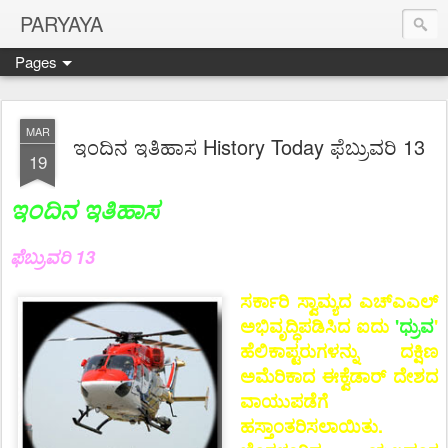
PARYAYA
Pages
MAR
ಇಂದಿನ ಇತಿಹಾಸ History Today ಫೆಬ್ರುವರಿ 13
19
ಇಂದಿನ ಇತಿಹಾಸ
ಫೆಬ್ರುವರಿ 13
ಸರ್ಕಾರಿ ಸ್ವಾಮ್ಯದ ಎಚ್‌ಎಎಲ್
ಅಭಿವೃದ್ಧಿಪಡಿಸಿದ ಐದು
'ಧ್ರುವ
'
ಹೆಲಿಕಾಪ್ಟರುಗಳನ್ನು ದಕ್ಷಿಣ
ಅಮೆರಿಕಾದ ಈಕ್ವೆಡಾರ್ ದೇಶದ
ವಾಯುಪಡೆಗೆ
ಹಸ್ತಾಂತರಿಸಲಾಯಿತು.