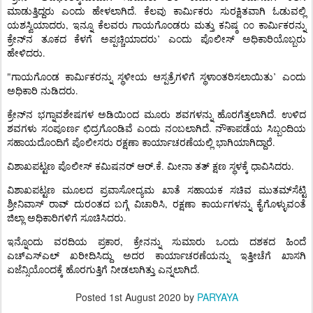
.
ಮಾಡುತ್ತಿದ್ದರು
ಎಂದು
ಹೇಳಲಾಗಿದೆ
ಕೆಲವು
ಕಾರ್ಮಿಕರು
ಸುರಕ್ಷಿತವಾಗಿ
ಓಡುವಲ್ಲಿ
,
ಯಶಸ್ವಿಯಾದರು
ಇನ್ನೂ
ಕೆಲವರು
ಗಾಯಗೊಂಡರು
ಮತ್ತು
ಕನಿಷ್ಠ
೧೦
ಕಾರ್ಮಿಕರನ್ನು
’
ಕ್ರೇನ್‌ನ
ತೂಕದ
ಕೆಳಗೆ
ಅಪ್ಪಚ್ಚಿಯಾದರು
ಎಂದು
ಪೊಲೀಸ್
ಅಧಿಕಾರಿಯೊಬ್ಬರು
.
ಹೇಳಿದರು
"
’
ಗಾಯಗೊಂಡ
ಕಾರ್ಮಿಕರನ್ನು
ಸ್ಥಳೀಯ
ಆಸ್ಪತ್ರೆಗಳಿಗೆ
ಸ್ಥಳಾಂತರಿಸಲಾಯಿತು
ಎಂದು
.
ಅಧಿಕಾರಿ
ನುಡಿದರು
.
ಕ್ರೇನ್‌ನ
ಭಗ್ನಾವಶೇಷಗಳ
ಅಡಿಯಿಂದ
ಮೂರು
ಶವಗಳನ್ನು
ಹೊರಗೆತ್ತಲಾಗಿದೆ
ಉಳಿದ
.
ಶವಗಳು
ಸಂಪೂರ್ಣ
ಛಿದ್ರಗೊಂಡಿವೆ
ಎಂದು
ನಂಬಲಾಗಿದೆ
ನೌಕಾಪಡೆಯ
ಸಿಬ್ಬಂದಿಯ
.
ಸಹಾಯದೊಂದಿಗೆ
ಪೊಲೀಸರು
ರಕ್ಷಣಾ
ಕಾರ್ಯಾಚರಣೆಯಲ್ಲಿ
ಭಾಗಿಯಾಗಿದ್ದಾರೆ
.
.
.
ವಿಶಾಖಪಟ್ಟಣ
ಪೊಲೀಸ್
ಕಮಿಷನರ್
ಆರ್
ಕೆ
ಮೀನಾ
ತತ್
ಕ್ಷಣ
ಸ್ಥಳಕ್ಕೆ
ಧಾವಿಸಿದರು
ವಿಶಾಖಪಟ್ಟಣ
ಮೂಲದ
ಪ್ರವಾಸೋದ್ಯಮ
ಖಾತೆ
ಸಹಾಯಕ
ಸಚಿವ
ಮುತಮ್‌ಸೆಟ್ಟಿ
,
ಶ್ರೀನಿವಾಸ್
ರಾವ್
ದುರಂತದ
ಬಗ್ಗೆ
ವಿಚಾರಿಸಿ
ರಕ್ಷಣಾ
ಕಾರ್ಯಗಳನ್ನು
ಕೈಗೊಳ್ಳುವಂತೆ
.
ಜಿಲ್ಲಾ
ಅಧಿಕಾರಿಗಳಿಗೆ
ಸೂಚಿಸಿದರು
,
ಇನ್ನೊಂದು
ವರದಿಯ
ಪ್ರಕಾರ
ಕ್ರೇನನ್ನು
ಸುಮಾರು
ಒಂದು
ದಶಕದ
ಹಿಂದೆ
ಎಚ್‌ಎಸ್‌ಎಲ್
ಖರೀದಿಸಿದ್ದು
ಅದರ
ಕಾರ್ಯಾಚರಣೆಯನ್ನು
ಇತ್ತೀಚೆಗೆ
ಖಾಸಗಿ
.
ಏಜೆನ್ಸಿಯೊಂದಕ್ಕೆ
ಹೊರಗುತ್ತಿಗೆ
ನೀಡಲಾಗಿತ್ತು
ಎನ್ನಲಾಗಿದೆ
Posted
1st August 2020
by
PARYAYA