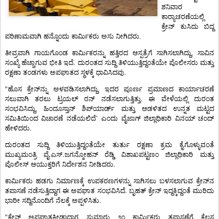
ಶನಿವಾರ
ಕಾರ್‍ಯಾಚರಣೆಯಲ್ಲಿ
ಕ್ರೇನ್
ಕುಸಿದು
ಬಿದ್ದ
ಪರಿಣಾಮವಾಗಿ
ಹನ್ನೊಂದು
ಕಾರ್ಮಿಕರು
ಅಸು
ನೀಗಿದರು.
,
ತೀವ್ರವಾಗಿ
ಗಾಯಗೊಂಡ
ಕಾರ್ಮಿಕರನ್ನು
ಹತ್ತಿರದ
ಆಸ್ಪತ್ರೆಗೆ
ಸಾಗಿಸಲಾಗಿದ್ದು
ಸಾವಿನ
.
ಸಂಖ್ಯೆ
ಹೆಚ್ಚಾಗುವ
ಭೀತಿ
ಇದೆ
ದುರಂತದ
ಸುದ್ದಿ
ತಿಳಿಯುತ್ತಿದ್ದಂತೆಯೇ
ಪೊಲೀಸರು
ಮತ್ತು
.
ರಕ್ಷಣಾ
ತಂಡಗಳು
ಅಪಘಾತದ
ಸ್ಥಳಕ್ಕೆ
ಧಾವಿಸಿದವು
"
,
ಹೊಸ
ಕ್ರೇನ್‌ನ್ನು
ಅಳವಡಿಸಲಾಗಿದ್ದು
ಇದರ
ಪೂರ್ಣ
ಪ್ರಮಾಣದ
ಕಾರ್ಯಾಚರಣೆ
.
ಸಲುವಾಗಿ
ತರಲು
ಟ್ರಯಲ್
ರನ್
ನಡೆಸಲಾಗುತ್ತಿತ್ತು
ಈ
ವೇಳೆಯಲ್ಲಿ
ದುರಂತ
,
ಸಂಭವಿಸಿದ್ದು
ಹಿಂದೂಸ್ತಾನ್
ಶಿಪ್‌ಯಾರ್ಡ್
ಮತ್ತು
ಆಡಳಿತದ
ಉನ್ನತ
ಮಟ್ಟದ
’
ಸಮಿತಿಯಿಂದ
ವಿಚಾರಣೆ
ನಡೆಯಲಿದೆ
ಎಂದು
ವೈಜಾಗ್
ಜಿಲ್ಲಾಧಿಕಾರಿ
ವಿನಯ್
ಚಂದ್
.
ಹೇಳಿದರು
ದುರಂತದ
ಸುದ್ದಿ
ತಿಳಿಯುತ್ತಿದ್ದಂತೆಯೇ
ತುರ್ತು
ರಕ್ಷಣಾ
ಕ್ರಮ
ಕೈಗೊಳ್ಳುವಂತೆ
.
.
ಮುಖ್ಯಮಂತ್ರಿ
ವೈ
ಎಸ್
ಜಗನ್ಮೋಹನ್
ರೆಡ್ಡಿ
ವಿಶಾಖಪಟ್ಟಣಂ
ಜಿಲ್ಲಾಧಿಕಾರಿ
ಮತ್ತು
.
ಪೊಲೀಸ್
ಆಯುಕ್ತರಿಗೆ
ನಿರ್ದೇಶನ
ನೀಡಿದರು
ಕಾರ್ಮಿಕರು
ಹಡಗು
ನಿರ್ಮಾಣಕ್ಕೆ
ಉಪಕರಣಗಳನ್ನು
ಸಾಗಿಸಲು
ಬಳಸಲಾಗುವ
ಕ್ರೇನ್‌ನ
.
ತಪಾಸಣೆ
ನಡೆಸುತ್ತಿದ್ದಾಗ
ಈ
ಅಪಘಾತ
ಸಂಭವಿಸಿದೆ
ಬೃಹತ್
ಕ್ರೇನ್
ಇದ್ದಕ್ಕಿದ್ದಂತೆ
ಮುರಿದು
.
ಭಾರೀ
ಸದ್ದಿನೊಂದಿಗೆ
ನೆಲಕ್ಕೆ
ಅಪ್ಪಳಿಸಿತು
"
ಕ್ರೇನ್
ಅಪಘಾತಕ್ಕೀಡಾದಾಗ
ಸುಮಾರು
೨೦
ಕಾರ್ಮಿಕರು
ತಪಾಸಣೆಗೆ
ಕೆಲಸ