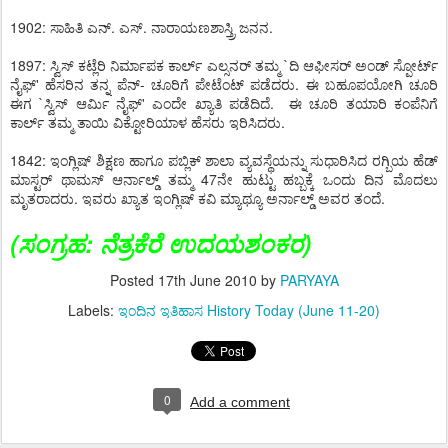
1902: ಸಾಹಿತಿ ಎನ್. ಎಸ್. ನಾರಾಯಣಶಾಸ್ತ್ರಿ ಜನನ.
1897: ಸ್ವಿಸ್ ಕಟ್ಲೆರಿ ನಿರ್ಮಾಪಕ ಕಾರ್ಲ್ ಎಲ್ಸನರ್ ತಮ್ಮ `ದಿ ಆಫೀಸರ್ ಅಂಡ್ ಸ್ಪೋರ್ಟ್
ನೈಫ್' ಹೆಸರಿನ ತನ್ನ ಪೆನ್- ಚೂರಿಗೆ ಪೇಟೆಂಟ್ ಪಡೆದರು. ಈ ಬಹೂಪಯೋಗಿ ಚೂರಿ
ಈಗ `ಸ್ವಿಸ್ ಆರ್ಮಿ ನೈಫ್' ಎಂದೇ ಖ್ಯಾತಿ ಪಡೆದಿದೆ. ಈ ಚೂರಿ ತಯಾರಿ ಕಂಪೆನಿಗೆ
ಕಾರ್ಲ್ ತಮ್ಮ ತಾಯಿ ವಿಕ್ಟೋರಿಯಾಳ ಹೆಸರು ಇರಿಸಿದರು.
1842: ಇಂಗ್ಲಿಷ್ ಶಿಕ್ಷಣ ಹಾಗೂ ಪಬ್ಲಿಕ್ ಶಾಲಾ ವ್ಯವಸ್ಥೆಯನ್ನು ಸುಧಾರಿಸಿದ ರಗ್ಬಿಯ ಹೆಡ್
ಮಾಸ್ಟರ್ ಥಾಮಸ್ ಆರ್ನಾಲ್ಡ್ ತಮ್ಮ 47ನೇ ಹುಟ್ಟು ಹಬ್ಬಕ್ಕೆ ಒಂದು ದಿನ ಮೊದಲು
ಮೃತರಾದರು. ಇವರು ಖ್ಯಾತ ಇಂಗ್ಲಿಷ್ ಕವಿ ಮ್ಯಾಥ್ಯೂ ಅರ್ನಾಲ್ಡ್ ಅವರ ತಂದೆ.
(
ಸಂಗ್ರಹ
:
ನೆತ್ರಕೆರೆ ಉದಯಶಂಕರ
)
Posted
17th June 2010
by
PARYAYA
Labels:
ಇಂದಿನ ಇತಿಹಾಸ History Today (June 11-20)
0
Add a comment