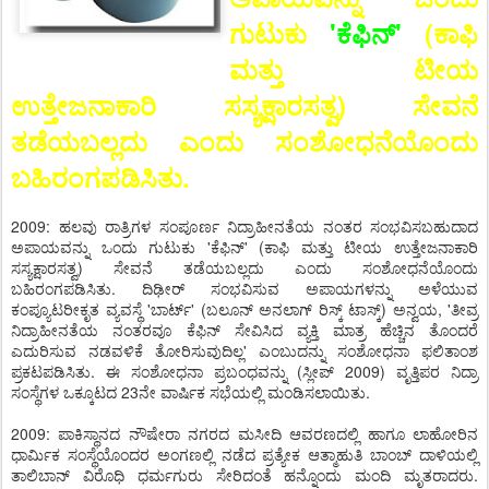
ಗುಟುಕು
'ಕೆಫಿನ್'
(ಕಾಫಿ
ಮತ್ತು ಟೀಯ
ಉತ್ತೇಜನಾಕಾರಿ ಸಸ್ಯಕ್ಷಾರಸತ್ವ) ಸೇವನೆ
ತಡೆಯಬಲ್ಲದು ಎಂದು ಸಂಶೋಧನೆಯೊಂದು
ಬಹಿರಂಗಪಡಿಸಿತು.
2009: ಹಲವು ರಾತ್ರಿಗಳ ಸಂಪೂರ್ಣ ನಿದ್ರಾಹೀನತೆಯ ನಂತರ ಸಂಭವಿಸಬಹುದಾದ
ಅಪಾಯವನ್ನು ಒಂದು ಗುಟುಕು 'ಕೆಫಿನ್' (ಕಾಫಿ ಮತ್ತು ಟೀಯ ಉತ್ತೇಜನಾಕಾರಿ
ಸಸ್ಯಕ್ಷಾರಸತ್ವ) ಸೇವನೆ ತಡೆಯಬಲ್ಲದು ಎಂದು ಸಂಶೋಧನೆಯೊಂದು
ಬಹಿರಂಗಪಡಿಸಿತು. ದಿಢೀರ್ ಸಂಭವಿಸುವ ಅಪಾಯಗಳನ್ನು ಅಳೆಯುವ
ಕಂಪ್ಯೂಟರೀಕೃತ ವ್ಯವಸ್ಥೆ 'ಬಾರ್ಟ್' (ಬಲೂನ್ ಅನಲಾಗ್ ರಿಸ್ಕ್ ಟಾಸ್ಕ್) ಅನ್ವಯ, 'ತೀವ್ರ
ನಿದ್ರಾಹೀನತೆಯ ನಂತರವೂ ಕೆಫಿನ್ ಸೇವಿಸಿದ ವ್ಯಕ್ತಿ ಮಾತ್ರ ಹೆಚ್ಚಿನ ತೊಂದರೆ
ಎದುರಿಸುವ ನಡವಳಿಕೆ ತೋರಿಸುವುದಿಲ್ಲ' ಎಂಬುದನ್ನು ಸಂಶೋಧನಾ ಫಲಿತಾಂಶ
ಪ್ರಕಟಪಡಿಸಿತು. ಈ ಸಂಶೋಧನಾ ಪ್ರಬಂಧವನ್ನು (ಸ್ಲೀಪ್ 2009) ವೃತ್ತಿಪರ ನಿದ್ರಾ
ಸಂಸ್ಥೆಗಳ ಒಕ್ಕೂಟದ 23ನೇ ವಾರ್ಷಿಕ ಸಭೆಯಲ್ಲಿ ಮಂಡಿಸಲಾಯಿತು.
2009: ಪಾಕಿಸ್ಥಾನದ ನೌಷೇರಾ ನಗರದ ಮಸೀದಿ ಆವರಣದಲ್ಲಿ ಹಾಗೂ ಲಾಹೋರಿನ
ಧಾರ್ಮಿಕ ಸಂಸ್ಥೆಯೊಂದರ ಅಂಗಣಲ್ಲಿ ನಡೆದ ಪ್ರತ್ಯೇಕ ಆತ್ಮಾಹುತಿ ಬಾಂಬ್ ದಾಳಿಯಲ್ಲಿ
ತಾಲಿಬಾನ್ ವಿರೊಧಿ ಧರ್ಮಗುರು ಸೇರಿದಂತೆ ಹನ್ನೊಂದು ಮಂದಿ ಮೃತರಾದರು.