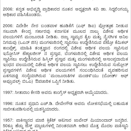
2006: ಕನ್ನಡ ಅಭಿವೃದ್ಧಿ ಪ್ರಾಧಿಕಾರದ ನೂತನ ಅಧ್ಯಕ್ಷರಾಗಿ ಕವಿ ಡಾ. ಸಿದ್ದಲಿಂಗಯ್ಯ
ಅಧಿಕಾರ ವಹಿಸಿಕೊಂಡರು.
2006: ವಿದೇಶೀ ನೇರ ಬಂಡವಾಳ ಹೂಡಿಕೆಗೆ (ಎಫ್ ಡಿಐ) ಪ್ರೋತ್ಸಾಹ ನೀಡುವ
ಸಲುವಾಗಿ ಕೇಂದ್ರ ಸರ್ಕಾರವು ಕರ್ನಾಟಕ ಮೂಲದ ನಾಲ್ಕು ವಿಶೇಷ ಆರ್ಥಿಕ
ವಲಯಗಳಿಗೆ ಮಂಜೂರಾತಿ ನೀಡಿತು. ರಾಜ್ಯ ಸ್ವಾಮ್ಯದ ತೈಲ ಮತ್ತು ನೈಸರ್ಗಿಕ ಅನಿಲ
ನಿಗಮವು (ಒಎನ್ ಜಿಸಿ) ಮಂಗಳೂರಿನಲ್ಲಿ ಸ್ಥಾಪಿಸಲು ಉದ್ದೇಶಿಸಿರುವ ಪೆಟ್ರೋ ಕೆಮಿಕಲ್
ಕಾಂಪ್ಲೆಕ್ಸ್, ಮಾಹಿತಿ ತಂತ್ರಜ್ಞಾನ ರಂಗದಲ್ಲಿ ವಿಶೇಷ ಆರ್ಥಿಕ ವಲಯ ಸ್ಥಾಪಿಸುವ
ಇನ್ಫೋಸಿಸ್ ಟೆಕ್ನಾಲಜೀಸ್ ನ ಪ್ರಸ್ತಾವ, ಬೆಂಗಳೂರಿನಲ್ಲಿ ವಿಶೇಷ ಆರ್ಥಿಕ ವಲಯ
ಸ್ಥಾಪಿಸಲು ಉದ್ದೇಶಿಸಿರುವ ಹಿಸ್ಕಿಲ್ ಪ್ರಸ್ತಾವ ಮತ್ತು ಮಂಗಳೂರಿನಲ್ಲಿ ಅಸಾಂಪ್ರದಾಯಿಕ
ಇಂಧನ ವಲಯದಲ್ಲಿ ವಿಶೇಷ ಆರ್ಥಿಕ ವಲಯ ಸ್ಥಾಪಿಸಲು ಉದ್ದೇಶಿಸಿರುವ ಸುಜ್ಲೋನ್
ಪ್ರಸ್ತಾವಗಳಿಗೆ ವಿಶೇಷ ಆರ್ಥಿಕ ವಲಯಗಳಿಗೆ ಸಂಬಂಧಿಸಿದಂತೆ ವ್ಯವಹರಿಸುವ
ಏಕಗವಾಕ್ಷಿ ಸಂಸ್ಥೆಯಾಗಿರುವ `ಮಂಜೂರಾತಿಗಳ ಮಂಡಳಿ'ಯು (ಬೋರ್ಡ್ ಆಫ್
ಅಪ್ರೂವಲ್ಸ್- ಬಿಒಎ) ಔಪಚಾರಿಕ ಒಪ್ಪಿಗೆ ನೀಡಿತು.
1997: ಸೀತಾರಾಂ ಕೇಸರಿ ಅವರು ಕಾಂಗ್ರೆಸ್ ಅಧ್ಯಕ್ಷರಾಗಿ ಆಯ್ಕೆಯಾದರು.
1996: ನೂತನ ಪ್ರಧಾನಿ ಎಚ್.ಡಿ. ದೇವೇಗೌಡ ಅವರು ಲೋಕಸಭೆಯಲ್ಲಿ ಬಹುಮತ
ಸಾಬೀತುಪಡಿಸುವಲ್ಲಿ ಯಶಸ್ವಿಯಾದರು.
1957: ಪಾಕಿಸ್ಥಾನದ ಮಾಜಿ ಕ್ರಿಕೆಟ್ ಆಟಗಾರ ಜಾವೇದ್ ಮಿಯಾಂದಾದ್ ಜನ್ಮದಿನ.
50ಕ್ಕೂ ಹೆಚ್ಚು ಟೆಸ್ಟ್ ಮ್ಯಾಚುಗಳಲ್ಲಿ ನಿರಂತರವಾಗಿ ಆಡಿದ ಮೊತ್ತ ಮೊದಲ ಪಾಕಿಸ್ಥಾನಿ