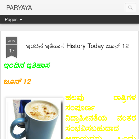
PARYAYA
Pages
JUN
ಇಂದಿನ ಇತಿಹಾಸ History Today ಜೂನ್ 12
17
ಇಂದಿನ ಇತಿಹಾಸ
ಜೂನ್ 12
ಹಲವು ರಾತ್ರಿಗಳ
ಸಂಪೂರ್ಣ
ನಿದ್ರಾಹೀನತೆಯ ನಂತರ
ಸಂಭವಿಸಬಹುದಾದ
ಅಪಾಯವನ್ನು ಒಂದು