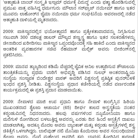
'ಆತ್ಮಾಹುತಿ ಬಾಂಬ್ ಸಂಸ್ಕೃತಿ ಇಸ್ಲಾಮ್ ಧರ್ಮಕ್ಕೆ ವಿರುದ್ಧ' ಎಂದು ಫತ್ವಾ ಹೊರಡಿಸುವಲ್ಲಿ
ಪ್ರಮುಖ ಪಾತ್ರ ವಹಿಸಿದ್ದ ಧರ್ಮಗುರು ಮೌಲಾನ ಸರ್‌ಫ್ರಾಜ್ ನಯೀಮ್ ಹಾಗೂ ಇತರ
ಮೂವರು ಲಾಹೋರ್‌ನ ಜೈಮಾ ನಯೀಮಾ ಧರ್ಮ ಸಂಘಟನೆಯ ಆವರಣದಲ್ಲಿ ನಡೆದ
ಆತ್ಮಾಹುತಿ ದಾಳಿಯಲ್ಲಿ ಮೃತರಾದರು.
2009: ಪಾಕಿಸ್ಥಾನದಲ್ಲಿನ ಭಯೋತ್ಪಾದನೆ ಹಾಗೂ ಪ್ರತ್ಯೇಕತಾವಾದವನ್ನು ನಿಗ್ರಹಿಸುವ
ಸಲುವಾಗಿ 300 ದಶಲಕ್ಷ ಡಾಲರ್ ಮೌಲ್ಯದ ಶಸ್ತ್ರಾಸ್ತ್ರ ಹಾಗೂ ಇತರ ಸಲಕರಣೆಗಳನ್ನು
ಚೀನಾದಿಂದ ಖರೀದಿಸಲು ಪಾಕಿಸ್ಥಾನ ಒಪ್ಪಂದವೊಂದಕ್ಕೆ ಸಹಿ ಹಾಕಿದೆ ಎಂದು ಪಾಕಿಸ್ಥಾನದ
ಆಂತರಿಕ ವ್ಯವಹಾರಗಳ ಸಚಿವ ರೆಹಮಾನ್ ಮಲ್ಲಿಕ್ ಅವರು ಬೀಜಿಂಗ್‌ನಲ್ಲಿ
ಪ್ರಕಟಿಸಿದರು.
2009: ಮಾನವ ತ್ಯಾಜ್ಯದಿಂದ ಕಡಿಮೆ ವೆಚ್ಚದಲ್ಲಿ ಜೈವಿಕ ಅನಿಲ ಉತ್ಪಾದಿಸುವ ಶೌಚಾಲಯ
ತಾಂತ್ರಿಕತೆಯನ್ನು ಪ್ರಥಮ ಬಾರಿಗೆ ಅಭಿವೃದ್ಧಿ ಪಡಿಸಿದ ಸುಲಭ್ ಅಂತರರಾಷ್ಟ್ರಿಯ
ಸಂಸ್ಥೆಯ ಸಂಸ್ಥಾಪಕ ಬಿಂದೇಶ್ವರ ಪಾಠಕ್ ಅವರಿಗೆ ವಿಶ್ವಸಂಸ್ಥೆ ಪ್ರತಿಷ್ಠಿತ ಪುನರ್‌ಬಳಕೆ
ಇಂಧನ ಪ್ರಶಸ್ತಿ ನೀಡಿತು. ವಿಶ್ವಸಂಸ್ಥೆಯ ಪ್ರಧಾನ ಕಚೇರಿಯಲ್ಲಿ ನಡೆದ ವರ್ಣರಂಜಿತ
ಕಾರ್ಯಕ್ರಮದಲ್ಲಿ ಈ ಪ್ರಶಸ್ತಿ ಪ್ರದಾನ ಮಾಡಲಾಯಿತು.
2009: ನೇಪಾಳದ ಮಾಜಿ ಉಪ ಪ್ರಧಾನಿ ಹಾಗೂ ನೇಪಾಳಿ ಕಾಂಗ್ರೆಸ್ಸಿನ ಹಿರಿಯ
ಮುಖಂಡರಾದ ಶೈಲಜಾ ಆಚಾರ್ಯ (65) ದೀರ್ಘ ಕಾಲದ ಅಸ್ವಸ್ಥತೆಯ ನಂತರ
ಕಠ್ಮಂಡುವಿನಲ್ಲಿ ನಿಧನರಾದರು. ಹಲವು ವರ್ಷಗಳಿಂದ ನ್ಯೂಮೋನಿಯಾ ಹಾಗೂ
ಮರೆಗುಳಿ ರೋಗದಿಂದ ಬಳಲುತ್ತಿದ್ದ ಅವರನ್ನು ಎರಡು ದಿನ ಹಿಂದೆ ಆಸ್ಪತ್ರೆಗೆ ದಾಖಲು
ಮಾಡಲಾಗಿತ್ತು. ಅದಕ್ಕೂ ಮೊದಲ ಅವರು ಬ್ಯಾಂಕಾಕ್ ಮತ್ತು ಕಠ್ಮಂಡು ಆಸ್ಪತ್ರೆಗಳಲ್ಲಿ ಶಸ್ತ್ರ
ಚಿಕಿತ್ಸೆಗೆ ಒಳಗಾಗಿದ್ದರು. ಬಾಲಿವುಡ್ ನಟಿ ಮೊನಿಷಾ ಕೊಯಿರಾಲ ಅವರ ಸಂಬಂಧಿಯಾದ
ಶೈಲಜಾ ಅವರು, ದೊರೆ ಮಹೇಂದ್ರ ಅವರಿಗೆ ಕಪ್ಪು ಬಾವುಟ ತೋರಿಸಿದ ಕಾರಣಕ್ಕೆ