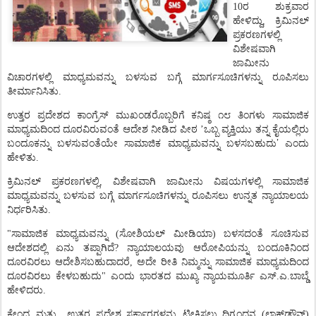
10ರ ಶುಕ್ರವಾರ
ಹೇಳಿದ್ದು
,
ಕ್ರಿಮಿನಲ್
ಪ್ರಕರಣಗಳಲ್ಲಿ
ವಿಶೇಷವಾಗಿ
ಜಾಮೀನು
ವಿಚಾರಗಳಲ್ಲಿ
ಮಾಧ್ಯಮವನ್ನು
ಬಳಸುವ
ಬಗ್ಗೆ
ಮಾರ್ಗಸೂಚಿಗಳನ್ನು
ರೂಪಿಸಲು
ತೀರ್ಮಾನಿಸಿತು.
ಉತ್ತರ
ಪ್ರದೇಶದ
ಕಾಂಗ್ರೆಸ್
ಮುಖಂಡರೊಬ್ಬರಿಗೆ
ಕನಿಷ್ಠ
೧೮
ತಿಂಗಳು
ಸಾಮಾಜಿಕ
ಮಾಧ್ಯಮದಿಂದ
ದೂರವಿರುವಂತೆ
ಆದೇಶ
ನೀಡಿದ
ಪೀಠ
’
ಒಬ್ಬ
ವ್ಯಕ್ತಿಯು
ತನ್ನ
ಕೈಯಲ್ಲಿರು
’
ಬಂದೂಕನ್ನು
ಬಳಸುವಂತೆಯೇ
ಸಾಮಾಜಿಕ
ಮಾಧ್ಯಮವನ್ನು
ಬಳಸಬಹುದು
ಎಂದು
ಹೇಳಿತು
.
ಕ್ರಿಮಿನಲ್
ಪ್ರಕರಣಗಳಲ್ಲಿ
,
ವಿಶೇಷವಾಗಿ
ಜಾಮೀನು
ವಿಷಯಗಳಲ್ಲಿ
ಸಾಮಾಜಿಕ
ಮಾಧ್ಯಮವನ್ನು
ಬಳಸುವ
ಬಗ್ಗೆ
ಮಾರ್ಗಸೂಚಿಗಳನ್ನು
ರೂಪಿಸಲು
ಉನ್ನತ
ನ್ಯಾಯಾಲಯ
ನಿರ್ಧರಿಸಿತು
.
"
ಸಾಮಾಜಿಕ
ಮಾಧ್ಯಮವನ್ನು
(
ಸೋಶಿಯಲ್
ಮೀಡಿಯಾ
)
ಬಳಸದಂತೆ
ಸೂಚಿಸುವ
ಆದೇಶದಲ್ಲಿ
ಏನು
ತಪ್ಪಾಗಿದೆ
?
ನ್ಯಾಯಾಲಯವು
ಆರೋಪಿಯನ್ನು
ಬಂದೂಕಿನಿಂದ
ದೂರವಿರಲು
ಆದೇಶಿಸಬಹುದಾದರೆ
,
ಅದೇ
ರೀತಿ
ನಿಮ್ಮನ್ನು
ಸಾಮಾಜಿಕ
ಮಾಧ್ಯಮದಿಂದ
ದೂರವಿರಲು
ಕೇಳಬಹುದು
"
ಎಂದು
ಭಾರತದ
ಮುಖ್ಯ
ನ್ಯಾಯಮೂರ್ತಿ
ಎಸ್
.
ಎ
.
ಬಾಬ್ಡೆ
ಹೇಳಿದರು
.
ಕೇಂದ್ರ
ಮತ್ತು
ಉತ್ತರ
ಪ್ರದೇಶ
ಸರ್ಕಾರಗಳನ್ನು
ಟೀಕಿಸಲು
ದಿಗ್ಬಂಧನ
(
ಲಾಕ್
ಡೌನ್
)