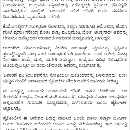
ನಿಯಮಗಳನ್ನು
ಉಲ್ಲಂಘಿಸಿ
ಪತ್ರಿಕಾಗೋಷ್ಠಿ
ನಡೆಸಿದ್ದಕ್ಕಾಗಿ
ಕ್ರಿಮಿನಲ್
ಮೊಕದ್ದಮೆ
ಎದುರಿಸುತ್ತಿರುವ
ಕಾಂಗ್ರೆಸ್
ರಾಜಕಾರಣಿ
ಸಚಿನ್
ಚೌಧರಿ
ಅವರ
ಮನವಿಯ
ವಿಚಾರಣೆಯನ್ನು
ನ್ಯಾಯಾಲಯ
ನಡೆಸಿತು
.
ಕೊರೋನವೈರಸ್
ಸಾಂಕ್ರಾಮಿಕ
ರೋಗವನ್ನು
ತಪ್ಪಾಗಿ
ನಿರ್ವಹಿಸಿದ
ಆರೋವನ್ನು
ಹೊರಿಸಿ
ಮೇಲೆ
ಪ್ರಧಾನಿ
ನರೇಂದ್ರ
ಮೋದಿ
ಮತ್ತು
ಮುಖ್ಯಮಂತ್ರಿ
ಯೋಗಿ
ಆದಿತ್ಯನಾಥ್
ಅವರನ್ನು
ಟೀಕಿಸಲು
ಅಮ್ರೋಹಾದ
ರಾಜಕಾರಣಿ
ಸಾಮಾಜಿಕ
ಮಾಧ್ಯಮವನ್ನು
ಬಳಸಿದ್ದರು
.
ಲಾಕ್
ಡೌನ್
ಮಾನದಂಡಗಳನ್ನು
ಮೀರಿದ
ಕಾರಣಕ್ಕಾಗಿ
,
ದ್ವೇಷವನ್ನು
ಸೃಷ್ಟಿಸಲು
ಪ್ರಯತ್ನಿಸಿದ್ದಕ್ಕಾಗಿ
ಮತ್ತು
ಇತರ
ಅಪರಾಧಗಳಿಗಾಗಿ
ಭಾರತೀಯ
ದಂಡ
ಸಂಹಿತೆ
,
ವಿಪತ್ತು
ನಿರ್ವಹಣಾ
ಕಾಯ್ದೆ
ಮತ್ತು
ಮಾಹಿತಿ
ತಂತ್ರಜ್ಞಾನ
ಕಾಯ್ದೆಯ
ವಿವಿಧ
ನಿಬಂಧನೆಗಳ
ಅಡಿಯಲ್ಲಿ
ಏಪ್ರಿಲ್
೧೧
ರಂದು
ಚೌಧರಿಯ
ಅವರನ್ನು
ಬಂಧಿಸಲಾಗಿತ್ತು
.
’
’
ವಿಚಾರಣೆ
ಮುಗಿಯುವವರೆಗೂ
ಸೋಷಿಯಲ್
ಮೀಡಿಯಾವನ್ನು
ಬಳಸಬಾರದು
ಎಂಬ
ಷರತ್ತಿನ
ಮೇರೆಗೆ
ಅಲಹಾಬಾದ್
ಹೈಕೋರ್ಟ್
ಚೌಧರಿ
ಅವರಿಗೆ
ಜಾಮೀನು
ನೀಡಿತ್ತು
.
ಈ
ಷರತ್ತನ್ನು
ಮಾರ್ಪಾಡು
ಮಾಡುವಂತೆ
ಚೌಧರಿ
ಅವರು
ಕೋರಿದಾಗ
,
’
೧೮
ತಿಂಗಳವರೆಗೆ
ಅಥವಾ
ವಿಚಾರಣೆ
ಮುಗಿಯುವವರೆಗೆ
,
ಯಾವುದು
ಮೊದಲು
ಆಗುವುದೋ
’
ಅಲ್ಲಿಯವರೆಗೆ
ಸಾಮಾಜಿಕ
ಮಾಧ್ಯಮವನ್ನು
ಬಳಸಬಾರದು
ಎಂದು
ಹೈಕೋರ್ಟ್
ಆಜ್ಞಾಪಿಸಿತ್ತು
.
ಹೈಕೋರ್ಟಿನ
ಈ
ಆದೇಶದ
ವಿರುದ್ಧ
ವಾದಿಸಿದ
ಹಿರಿಯ
ವಕೀಲ
ಸಲ್ಮಾನ್
ಖುರ್ಷಿದ್
ಅವರು
’
ಜಾಮೀನು
ಆದೇಶದಲ್ಲಿ
ಅಂತಹ
ಷರತ್ತು
ಸೇರಿಸಬಾರದಿತ್ತು
.
ಇದು
ಅಭಿವ್ಯಕ್ತಿ
’
ಸ್ವಾತಂತ್ರ್ಯಕ್ಕೆ
ವಿಧಿಸಿದ
ಕಡಿವಾಣ
ಎಂದು
ಅವರು
ವಾದಿಸಿದರು
.