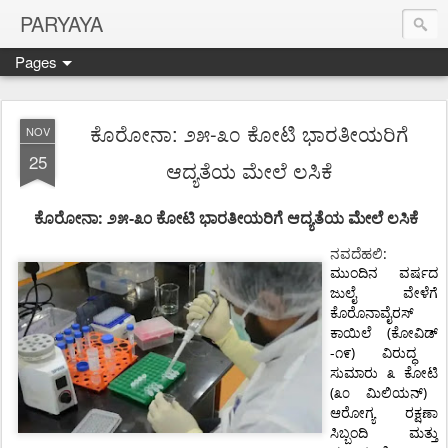
PARYAYA
Pages
ಕೊರೋನಾ: ೨೫-೩೦ ಕೋಟಿ ಭಾರತೀಯರಿಗೆ
NOV
25
ಆದ್ಯತೆಯ ಮೇಲೆ ಲಸಿಕೆ
:
-
ಕೊರೋನಾ
೨೫
೩೦
ಕೋಟಿ
ಭಾರತೀಯರಿಗೆ ಆದ್ಯತೆಯ
ಮೇಲೆ
ಲಸಿಕೆ
ನವದೆಹಲಿ
:
ಮುಂದಿನ
ವರ್ಷದ
ಜುಲೈ
ವೇಳೆಗೆ
ಕೊರೊನಾವೈರಸ್
(
ಕಾಯಿಲೆ
ಕೋವಿಡ್
-
)
೧೯
ವಿರುದ್ಧ
ಸುಮಾರು
೩
ಕೋಟಿ
(
)
೩೦
ಮಿಲಿಯನ್
ಆರೋಗ್ಯ
ರಕ್ಷಣಾ
ಸಿಬ್ಬಂದಿ
ಮತ್ತು