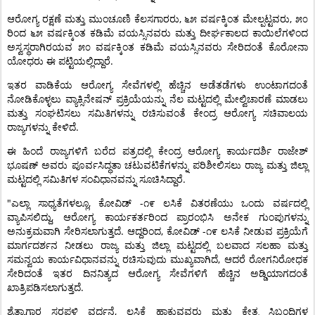
,
,
ಆರೋಗ್ಯ
ರಕ್ಷಣೆ
ಮತ್ತು
ಮುಂಚೂಣಿ
ಕೆಲಸಗಾರರು
೬೫
ವರ್ಷಕ್ಕಿಂತ
ಮೇಲ್ಪಟ್ಟವರು
೫೦
ರಿಂದ
೬೫
ವರ್ಷಕ್ಕಿಂತ
ಕಡಿಮೆ
ವಯಸ್ಸಿನವರು
ಮತ್ತು
ದೀರ್ಘಕಾಲದ
ಕಾಯಿಲೆಗಳಿಂದ
ಅಸ್ವಸ್ಥರಾಗಿರಯವ
೫೦
ವರ್ಷಕ್ಕಿಂತ
ಕಡಿಮೆ
ವಯಸ್ಸಿನವರು
ಸೇರಿದಂತೆ
ಕೊರೋನಾ
.
ಯೋಧರು
ಈ
ಪಟ್ಟಿಯಲ್ಲಿದ್ದಾರೆ
ಇತರ
ವಾಡಿಕೆಯ
ಆರೋಗ್ಯ
ಸೇವೆಗಳಲ್ಲಿ
ಹೆಚ್ಚಿನ
ಅಡೆತಡೆಗಳು
ಉಂಟಾಗದಂತೆ
ನೋಡಿಕೊಳ್ಳಲು
ವ್ಯಾಕ್ಸಿನೇಷನ್
ಪ್ರಕ್ರಿಯೆಯನ್ನು
ನೆಲ
ಮಟ್ಟದಲ್ಲಿ
ಮೇಲ್ವಿಚಾರಣೆ
ಮಾಡಲು
ಮತ್ತು
ಸಂಘಟಿಸಲು
ಸಮಿತಿಗಳನ್ನು
ರಚಿಸುವಂತೆ
ಕೇಂದ್ರ
ಆರೋಗ್ಯ
ಸಚಿವಾಲಯ
.
ರಾಜ್ಯಗಳನ್ನು
ಕೇಳಿದೆ
ಈ
ಹಿಂದೆ
ರಾಜ್ಯಗಳಿಗೆ
ಬರೆದ
ಪತ್ರದಲ್ಲಿ
ಕೇಂದ್ರ
ಆರೋಗ್ಯ
ಕಾರ್ಯದರ್ಶಿ
ರಾಜೇಶ್
ಭೂಷಣ್
ಅವರು
ಪೂರ್ವಸಿದ್ಧತಾ
ಚಟುವಟಿಕೆಗಳನ್ನು
ಪರಿಶೀಲಿಸಲು
ರಾಜ್ಯ
ಮತ್ತು
ಜಿಲ್ಲಾ
.
ಮಟ್ಟದಲ್ಲಿ
ಸಮಿತಿಗಳ
ಸಂವಿಧಾನವನ್ನು
ಸೂಚಿಸಿದ್ದಾರೆ
"
,
-
ಎಲ್ಲಾ
ಸಾಧ್ಯತೆಗಳಲ್ಲೂ
ಕೋವಿಡ್
೧೯
ಲಸಿಕೆ
ವಿತರಣೆಯು
ಒಂದು
ವರ್ಷದಲ್ಲಿ
,
ವ್ಯಾಪಿಸಲಿದ್ದು
ಆರೋಗ್ಯ
ಕಾರ್ಯಕರ್ತರಿಂದ
ಪ್ರಾರಂಭಿಸಿ
ಅನೇಕ
ಗುಂಪುಗಳನ್ನು
.
,
-
ಅನುಕ್ರಮವಾಗಿ
ಸೇರಿಸಲಾಗುತ್ತದೆ
ಆದ್ದರಿಂದ
ಕೋವಿಡ್
೧೯
ಲಸಿಕೆ
ನೀಡುವ
ಪ್ರಕ್ರಿಯೆಗೆ
ಮಾರ್ಗದರ್ಶನ
ನೀಡಲು
ರಾಜ್ಯ
ಮತ್ತು
ಜಿಲ್ಲಾ
ಮಟ್ಟದಲ್ಲಿ
ಬಲವಾದ
ಸಲಹಾ
ಮತ್ತು
,
ಸಮನ್ವಯ
ಕಾರ್ಯವಿಧಾನವನ್ನು
ರಚಿಸುವುದು
ಮುಖ್ಯವಾಗಿದೆ
ಆದರೆ
ರೋಗನಿರೋಧಕ
ಸೇರಿದಂತೆ
ಇತರ
ದಿನನಿತ್ಯದ
ಆರೋಗ್ಯ
ಸೇವೆಗಳಿಗೆ
ಹೆಚ್ಚಿನ
ಅಡ್ಡಿಯಾಗದಂತೆ
.
ಖಾತ್ರಿಪಡಿಸಲಾಗುತ್ತದೆ
,
ಶೈತ್ಯಾಗಾರ
ಸರಪಳಿ
ವರ್ಧನೆ
ಲಸಿಕೆ
ಹಾಕುವವರು
ಮತ್ತು
ಕ್ಷೇತ್ರ
ಸಿಬ್ಬಂದಿಗಳ