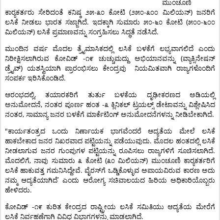
ಮುಂಚೂಣಿ
-
(
-
)
ಕಾರ್‍ಯಕರ್ತರು
ಸೇರಿದಂತೆ
ಕನಿಷ್ಠ
೨೫
೩೦
ಕೋಟಿ
೨೫೦
೩೦೦
ಮಿಲಿಯನ್
ಜನರಿಗೆ
.
-
(
-
ಲಸಿಕೆ
ನೀಡಲು
ಭಾರತ
ಸಜ್ಜಾಗಿದೆ
ಇದಕ್ಕಾಗಿ
ಸುಮಾರು
೫೦
೬೦
ಕೋಟಿ
೫೦೦
೬೦೦
)
.
ಮಿಲಿಯನ್
ಲಸಿಕೆ
ಪ್ರಮಾಣವನ್ನು
ಸಂಗ್ರಹಿಸಲು
ಸಿದ್ಧತೆ
ನಡೆಸಿದೆ
ಮುಂದಿನ
ವರ್ಷ
ಮೊದಲ
ತ್ರೈಮಾಸಿಕದಲ್ಲಿ
ಲಸಿಕೆ
ಬಳಕೆಗೆ
ಲಭ್ಯವಾಗಲಿದೆ
ಎಂದು
-
(
ನಿರೀಕ್ಷಿಸಲಾಗಿರುವ
ಕೋವಿಡ್
೧೯
ಚುಚ್ಚುಮದ್ದು
ಅಭಿಯಾನವನ್ನು
ವ್ಯಾಕ್ಸಿನೇಷನ್
)
ಡ್ರೈವ್
ಯಶಸ್ವಿಯಾಗಿ
ಪ್ರಾರಂಭಿಸಲು
ಕೇಂದ್ರವು
ನಿಯಮಿತವಾಗಿ
ರಾಜ್ಯಗಳೊಂದಿಗೆ
.
ಸಂಪರ್ಕ
ಇರಿಸಿಕೊಂಡಿದೆ
,
ಆರಂಭದಲ್ಲಿ
ತಯಾರಕರಿಗೆ
ತುರ್ತು
ಬಳಕೆಯ
ದೃಢೀಕರಣದ
ಅಡಿಯಲ್ಲಿ
,
-
ಅನುಮೋದನೆ
ನಂತರ
ಪೂರ್ಣ
ಹಂತ
೩
ಕ್ಲಿನಿಕಲ್
ಟ್ರಯಲ್ಸ್
ಡೇಟಾವನ್ನು
ವಿಶ್ಲೇಷಿಸಿದ
,
.
ನಂತರ
ಸಾಮಾನ್ಯ
ಜನರ
ಬಳಕೆಗೆ
ಮಾರ್ಕೆಟಿಂಗ್
ಅನುಮೋದನೆಗಳನ್ನು
ನೀಡಿಬೇಕಾಗಿದೆ
"
ಕಾರ್ಯತಂತ್ರದ
ಒಂದು
ನಿರ್ಣಾಯಕ
ಭಾಗವೆಂದರೆ
ಆದ್ಯತೆಯ
ಮೇಲೆ
ಲಸಿಕೆ
.
ಹಾಕಬೇಕಾದ
ಜನರ
ನಿಖರವಾದ
ಪಟ್ಟಿಯನ್ನು
ಪಡೆಯುವುದು
ಮೊದಲ
ಹಂತದಲ್ಲಿ
ಲಸಿಕೆ
.
ನೀಡಲಾಗುವ
ಜನರ
ಗುಂಪುಗಳ
ಪಟ್ಟಿಯನ್ನು
ರೂಪಿಸಲು
ರಾಜ್ಯಗಳಿಗೆ
ಸೂಚಿಸಲಾಗಿದೆ
,
(
)
ಮೊದಲಿಗೆ
ನಾವು
ಸುಮಾರು
೩
ಕೋಟಿ
೩೦
ಮಿಲಿಯನ್
ಮುಂಚೂಣಿ
ಕಾರ್‍ಯಕರ್ತರಿಗೆ
.
ಲಸಿಕೆ
ಹಾಕುವತ್ತ
ಗಮನಿಸಿದ್ದೇವೆ
ವೈರಸ್‌ಗೆ
ಒಡ್ಡಿಕೊಳ್ಳುವ
ಅಪಾಯವಿರುವ
ಕಾರಣ
ಅದು
’
ನಮ್ಮ
ಆದ್ಯತೆಯಾಗಿದೆ
ಎಂದು
ಆರೋಗ್ಯ
ಸಚಿವಾಲಯದ
ಹಿರಿಯ
ಅಧಿಕಾರಿಯೊಬ್ಬರು
.
ಹೇಳಿದರು
-
ಕೋವಿಡ್
೧೯
ಕುರಿತ
ಕೇಂದ್ರದ
ರಾಷ್ಟ್ರೀಯ
ಲಸಿಕೆ
ಸಮಿತಿಯು
ಆದ್ಯತೆಯ
ಮೇರೆಗೆ
.
ಲಸಿಕೆ
ನಿರ್ವಹಣೆಗಾಗಿ
ವಿವಿಧ
ವಿಭಾಗಗಳನ್ನು
ಮಾಡಲಾಗಿದೆ