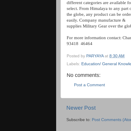
different categories are available fo
select. From Himalaya to any part 
the globe, any product can be orde
easily. Company manufacture &
supplies Military Gear over the glo
For more information contact: Cha
93418 46464
Posted by
PARYAYA
at
8:30 AM
Labels:
Education/ General Knowl
No comments:
Post a Comment
Newer Post
Subscribe to:
Post Comments (Ato