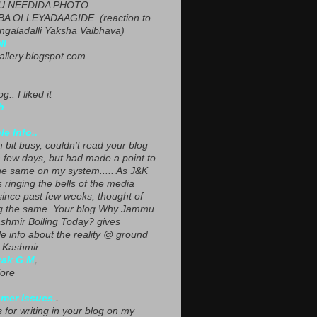
U NEEDIDA PHOTO
A OLLEYADAAGIDE. (reaction to
ngaladalli Yaksha Vaibhava)
NI
gallery.blogspot.com
g.. I liked it
h
le Info..
 bit busy, couldn’t read your blog
a few days, but had made a point to
he same on my system..... As J&K
s ringing the bells of the media
since past few weeks, thought of
g the same. Your blog Why Jammu
shmir Boiling Today? gives
le info about the reality @ ground
n Kashmir.
yak G M
,
ore
mer Issues.
.
 for writing in your blog on my