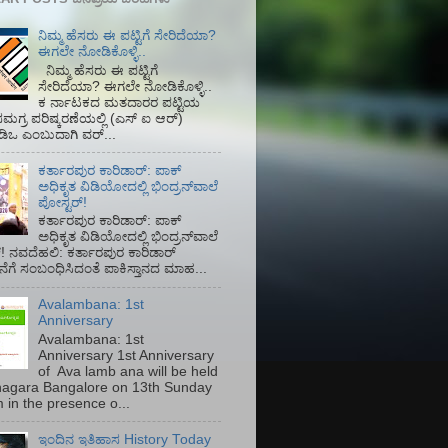
ನಿಮ್ಮ ಹೆಸರು ಈ ಪಟ್ಟಿಗೆ ಸೇರಿದೆಯಾ?
ಈಗಲೇ ನೋಡಿಕೊಳ್ಳಿ..
ನಿಮ್ಮ ಹೆಸರು ಈ ಪಟ್ಟಿಗೆ
ಸೇರಿದೆಯಾ? ಈಗಲೇ ನೋಡಿಕೊಳ್ಳಿ..
ಕ ರ್ನಾಟಕದ ಮತದಾರರ ಪಟ್ಟಿಯ
ಮಗ್ರ ಪರಿಷ್ಕರಣೆಯಲ್ಲಿ (ಎಸ್‌ ಐ ಆರ್)‌
ಡಿಒ ಎಂಬುದಾಗಿ ವರ್...
ಕರ್ತಾರಪುರ ಕಾರಿಡಾರ್: ಪಾಕ್
ಅಧಿಕೃತ ವಿಡಿಯೋದಲ್ಲಿ ಭಿಂದ್ರನ್‌ವಾಲೆ
ಪೋಸ್ಟರ್!
ಕರ್ತಾರಪುರ ಕಾರಿಡಾರ್: ಪಾಕ್
ಅಧಿಕೃತ ವಿಡಿಯೋದಲ್ಲಿ ಭಿಂದ್ರನ್‌ವಾಲೆ
! ನವದೆಹಲಿ: ಕರ್ತಾರಪುರ ಕಾರಿಡಾರ್
ೆಗೆ ಸಂಬಂಧಿಸಿದಂತೆ ಪಾಕಿಸ್ತಾನದ ಮಾಹ...
Avalambana: 1st
Anniversary
Avalambana: 1st
Anniversary 1st Anniversary
of Ava lamb ana will be held
inagara Bangalore on 13th Sunday
 in the presence o...
ಇಂದಿನ ಇತಿಹಾಸ History Today