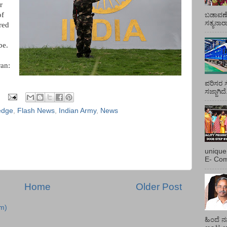
r
of
ಬಡಾವಣೆ
ಸತ್ಯನಾ
red
be.
ran:
ಪರಿಸರ ಸ
ಸಜ್ಜಾಗಿದ
edge
,
Flash News
,
Indian Army
,
News
unique
E- Com
Home
Older Post
m)
ಹಿಂದೆ ನ