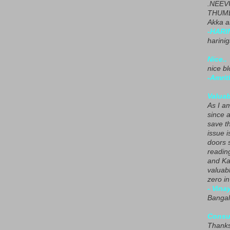
.NEEV
THUMB
Akka a
-HARI
harini
Nice..
nice blo
-Amrit
Valuab
As I am
since 
save t
issue i
doors 
readin
and Ka
valuab
zero i
- Vina
Bangal
Consu
Thanks