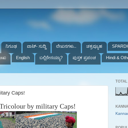
ನಿಗೂಢ
ವಾಟ್- ಸುದ್ದಿ
ಲೇಖನಗಳು..
ಚಕ್ರವ್ಯೂಹ
SPARD
ುಃಖ
English
ಬಲ್ಲಿರೇನಯ್ಯಾ?
ಪುಸ್ತಕ ಪ್ರಪಂಚ
Hindi & Oth
TOTAL 
litary Caps!
Tricolour by military Caps!
KANNA
Kanna
POPUL