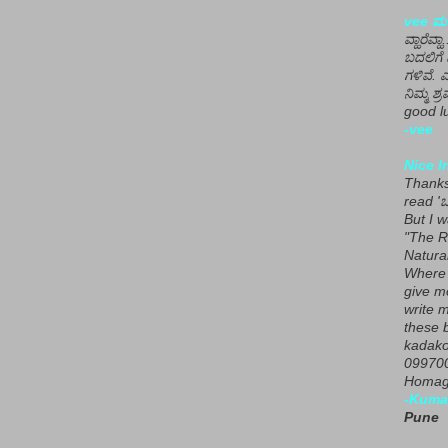
vee ಮನ
ವ್ಹಾರೆವ್ಹ
ಬದಲಿಗೆ 
ಗಳಿವೆ. 
ನಿಮ್ಮ ಶ್ರ
good lu
-vee
Nice I
Thanks 
read 'ಒ
But I 
"The R
Natura
Where 
give m
write m
these b
kadako
099700
Homage
-Kuma
Pune