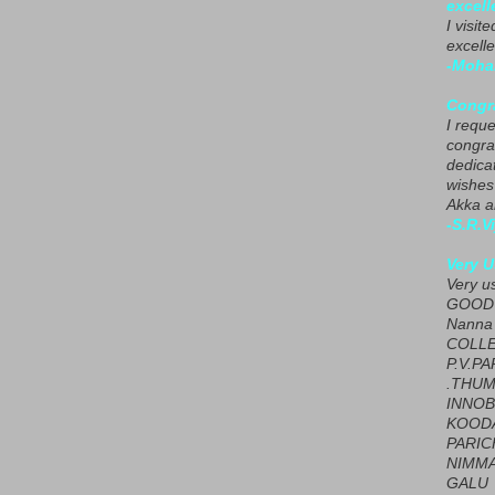
excell
I visit
excelle
-Moha
Congra
I requ
congrat
dedica
wishes
Akka a
-S.R.V
Very U
Very u
GOOD 
Nanna
COLL
P.V.P
.THUM
INNOB
KOOD
PARIC
NIMMA
GALU