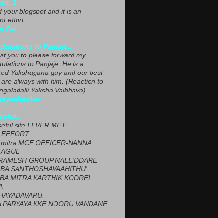
ent..1
ed your blogspot and it is an
nt effort.
n Pai
tulations to Panjaje..
est you to please forward my
ulations to Panjaje. He is a
ted Yakshagana guy and our best
 are always with him. (Reaction to
ngaladalli Yaksha Vaibhava)
ijayashankar
seful..
seful site I EVER MET..
EFFORT ..
 mitra MCF OFFICER-NANNA
EAGUE
ARAMESH GROUP NALLIDDARE
BA SANTHOSHAVAAHITHU'
BA MITRA KARTHIK KODREL
A
HAYADAVARU.
 PARYAYA KKE NOORU VANDANE