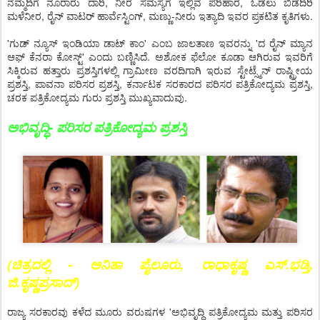
ನೆಮ್ಮದಿಗೆ ನೂರಾರು ದಾರಿ, ನೀರ ಸಮಸ್ಯೆಗೆ ಇಲ್ಲಿವೆ ಪರಿಹಾರ, ಓಡಲು ಬಿಡದಿರಿ
ಮಳೆನೀರ, ರೈನ್ ವಾಟರ್ ಹಾರ್ವೆಸ್ಟಿಂಗ್, ಮಣ್ಣು-ನೀರು ಇತ್ಯಾದಿ ಇವರ ಪ್ರಕಟಿತ ಕೃತಿಗಳು.
'ಗುಡ್ ನ್ಯೂಸ್ ಇಂಡಿಯಾ ಡಾಟ್ ಕಾಂ' ಎಂಬ ಜಾಲತಾಣ ಇವರನ್ನು 'ದ ರೈನ್ ಮ್ಯಾನ
ಆಫ್ ಕೆನರಾ ಕೋಸ್ಟ್' ಎಂದು ಬಣ್ಣಿಸಿದೆ. ಅಶೋಕ ಫೆಲೋ ಕೂಡಾ ಆಗಿರುವ ಇವರಿಗೆ
ಸಿಕ್ಕಿರುವ ಹತ್ತಾರು ಪ್ರಶಸ್ತಿಗಳಲ್ಲಿ ಗ್ರಾಮೀಣ ವರದಿಗಾಗಿ ಇರುವ ಸ್ಟೇಟ್ಸ್ಮೆನ್ ರಾಷ್ಟ್ರೀಯ
ಪ್ರಶಸ್ತಿ, ಪಾವನಾ ಪರಿಸರ ಪ್ರಶಸ್ತಿ, ಕರ್ನಾಟಕ ಸರಕಾರದ ಪರಿಸರ ಪತ್ರಿಕೋದ್ಯಮ ಪ್ರಶಸ್ತಿ,
ಚರಕ ಪತ್ರಿಕೋದ್ಯಮ ಗುರು ಪ್ರಶಸ್ತಿ ಮುಖ್ಯವಾದುವು.
ಅಭಿವೃದ್ಧಿ- ಪರಿಸರ ಪತ್ರಿಕೋದ್ಯಮ ಪ್ರಶಸ್ತಿ
(ಚಿತ್ರದಲ್ಲಿ - ಅನಿತಾ ಪೈಲೂರು, ರಾಧಾಕೃಷ್ಣ ಎಸ್.ಭಡ್ತಿ,
ಜಿ.ಕೃಷ್ಣಪ್ರಸಾದ್)
ರಾಜ್ಯ ಸರಕಾರವು ಕಳೆದ ಮೂರು ವರುಷಗಳ 'ಅಭಿವೃದ್ಧಿ ಪತ್ರಿಕೋದ್ಯಮ ಮತ್ತು ಪರಿಸರ