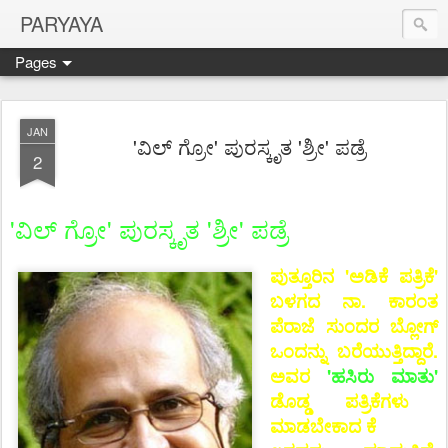
PARYAYA
Pages
JAN
'ವಿಲ್ ಗ್ರೋ' ಪುರಸ್ಕೃತ 'ಶ್ರೀ' ಪಡ್ರೆ
2
'ವಿಲ್ ಗ್ರೋ' ಪುರಸ್ಕೃತ 'ಶ್ರೀ' ಪಡ್ರೆ
ಪುತ್ತೂರಿನ 'ಅಡಿಕೆ ಪತ್ರಿಕೆ'
ಬಳಗದ ನಾ. ಕಾರಂತ
ಪೆರಾಜೆ ಸುಂದರ ಬ್ಲೋಗ್
ಒಂದನ್ನು ಬರೆಯುತ್ತಿದ್ದಾರೆ.
ಅವರ
'ಹಸಿರು ಮಾತು'
ಡೊಡ್ಡ ಪತ್ರಿಕೆಗಳು
ಮಾಡಬೇಕಾದ ಕೆ