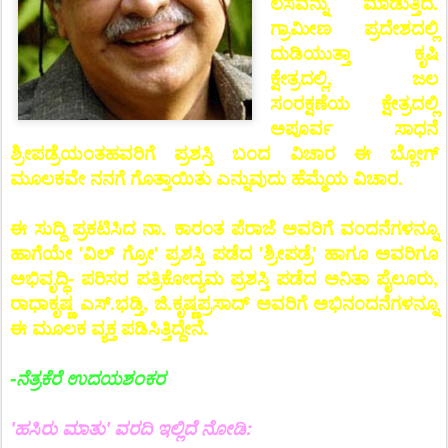
ಲಸವನ್ನು ಮಾಡುತ್ತಿದೆ.
ಗ್ರಾಮೀಣ ಪ್ರದೇಶದಲ್ಲಿ
ದುಡಿಯುತ್ತಾ ಕೃಷಿ
ಕ್ಷೇತ್ರದಲ್ಲಿ, ಜಲ
ಸಂರಕ್ಷಣೆಯ ಕ್ಷೇತ್ರದಲ್ಲಿ
ಅಪೂರ್ವ ಸಾಧನೆ
ಶ್ರೀಪಡ್ರೆಯಂತಹವರಿಗೆ ಪ್ರಶಸ್ತಿ ಬಂದ ವಿಚಾರ ಈ ಬ್ಲೋಗ್
ಮೂಲಕವೇ ನನಗೆ ಗೊತ್ತಾಯಿತು ಎನ್ನುವುದು ಹೆಮ್ಮೆಯ ವಿಚಾರ.
ಈ ಸುದ್ದಿ ಪ್ರಕಟಿಸಿದ ನಾ. ಕಾರಂತ ಪೆರಾಜೆ ಅವರಿಗೆ ವಂದನೆಗಳನ್ನೂ
ಹಾಗೆಯೇ 'ವಿಲ್ ಗ್ರೋ' ಪ್ರಶಸ್ತಿ ಪಡೆದ 'ಶ್ರೀಪಡ್ರೆ' ಹಾಗೂ ಅವರಿಗೂ
ಅಭಿವೃದ್ಧಿ- ಪರಿಸರ ಪತ್ರಿಕೋದ್ಯಮ ಪ್ರಶಸ್ತಿ ಪಡೆದ ಅನಿತಾ ಪೈಲೂರು,
ರಾಧಾಕೃಷ್ಣ ಎಸ್.ಭಡ್ತಿ, ಜಿ.ಕೃಷ್ಣಪ್ರಸಾದ್ ಅವರಿಗೆ ಅಭಿನಂದನೆಗಳನ್ನೂ
ಈ ಮೂಲಕ ವ್ಯಕ್ತ ಪಡಿಸಿತ್ತಿದ್ದೇನೆ.
-ನೆತ್ರಕೆರೆ ಉದಯಶಂಕರ
'ಹಸಿರು ಮಾತು' ವರದಿ ಇಲ್ಲಿದೆ ನೋಡಿ: