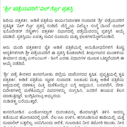
'ಶ್ರೀ' ಪಡ್ರೆಯವರಿಗೆ 'ವಿಲ್ ಗ್ರೋ' ಪ್ರಶಸ್ತಿ
ಹಿರಿಯ ಪತ್ರಕರ್ತ, ಅಡಿಕೆ ಪತ್ರಿಕೆಯ ಕಾರ್ಯನಿರ್ವಾಹಕ ಸಂಪಾದಕ 'ಶ್ರೀ' ಪಡ್ರೆಯವರಿಗೆ
ಪ್ರತಿಷ್ಠಿತ 'ವಿಲ್ ಗ್ರೋ' ಪ್ರಶಸ್ತಿ ಸಂದಿದೆ. ಚೆನ್ನೈಯ ವಿಲ್ಗ್ರೋ ಸಂಸ್ಥೆ (ಹಿಂದೆ ರೂರಲ್
ಇನೊವೇಶನ್ ನೆಟ್ವರ್ಕ್) ಪತ್ರಕರ್ತ ವಿಭಾಗದಲ್ಲಿ ಪಡ್ರೆಯವರನ್ನು ಪ್ರಶಸ್ತಿಗೆ ಆಯ್ಕೆ
ಮಾಡಿದೆ. ಪ್ರಶಸ್ತಿಯು ಐವತ್ತು ಸಾವಿರ ರೂಪಾಯಿ ಮತ್ತು ಫಲಕಗಳನ್ನೊಳಗೊಂಡಿದೆ.
ಆರು ಮಂದಿ ಪತ್ರಕರ್ತರ ಪೈಕಿ ಅಡಿಕೆ ಪತ್ರಿಕೆಯಲ್ಲಿ ಅನುಶೋಧನೆಗಳಿಗೆ ಕೊಟ್ಟ
ಆದ್ಯತೆಗಳಿಗಾಗಿ ಶ್ರೀ ಪಡ್ರೆಯವರಿಗೆ ಈ ಪ್ರಶಸ್ತಿ ಕೊಡಲಾಗಿದೆ. ತೀರ್ಪುಗಾರರ ಮಂಡಳಿಯ
ತೀರ್ಮಾನ ಮತ್ತು ಎಸ್ಎಂಎಸ್ - ಹೀಗೆ ಎರಡು ವಿಧಾನಗಳ ಮೂಲಕ ಒಟ್ಟಾರೆಯಾಗಿ ಈ
ಆಯ್ಕೆ ನಡೆದಿದೆ.
'ಶ್ರೀ' ಪಡ್ರೆ ಕೇರಳದ ಕಾಸರಗೋಡು ಜಿಲ್ಲೆಯ ವಾಣಿನಗರದ ಕೃಷಿಕ. ಪ್ರವೃತ್ತಿಯಲ್ಲಿ ಕೃಷಿ
ಪತ್ರಕರ್ತ. ಅಡಿಕೆ ಪತ್ರಿಕೆಯ ಸ್ಥಾಪಕ ಸಂಪಾದಕ. ಜಲಕೂಟ ಮತ್ತು ಅಡಿಕೆ ಪತ್ರಿಕೆಯ
ಆಶ್ರಯದಲ್ಲಿ ದಶಕಕ್ಕೂ ಮಿಕ್ಕಿ ಮಳೆಕೊಯ್ಲಿನ ಬಗ್ಗೆ ಆಧ್ಯಯನ, ಬರವಣಿಗೆ, ದೇಶ-
ವಿದೇಶಗಳಲ್ಲಿ ಮಳೆಕೊಯ್ಲಿನ ವಿವರಗಳನ್ನು ಸಂಗ್ರಹಿಸಿ, ಜನರಿಗೆ ಹಂಚುವ ಕೆಲಸ
ಮಾಡುತ್ತಿದ್ದಾರೆ. ಇಂಗ್ಲಿಷಿನಲ್ಲೂ ಅಭ್ಯುದಯ
ನುಡಿಚಿತ್ರ್ರ ಬರೆಯುತ್ತಾರೆ.
ಕಾಸರಗೋಡಿನ ಎಂಡೋಸಲ್ಫಾನ್ ದುರಂತವನ್ನು ಹೊರಜಗತ್ತಿಗೆ ತಿಳಿಸಿ ಅದನ್ನು
ತಡೆಯುವ ಹೋರಾಟದಲ್ಲಿ ಭಾಗಿ. ನೆಲ-ಜಲ ಉಳಿಸಿ, ಹನಿಗೂಡಿಸುವ ಹಾದಿಯಲ್ಲಿ, ಮತ್ತೆ
ರೂಪಾರೆಲ್ ಬತ್ತಲಿಲ್ಲ, ಬಾನಿಗೊಂದು ಆಲಿಕೆ, ಗುಜರಾತಿನ ನೀರ ತಿಜೋರಿ ಟಾಂಕಾ, ನೀರ