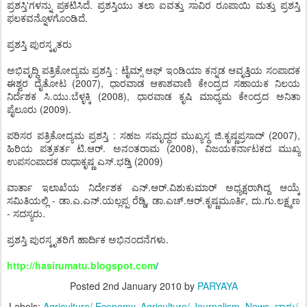
ಪ್ರಶಸ್ತಿ'ಗಳನ್ನು ಪ್ರಕಟಿಸಿದೆ. ಪ್ರಶಸ್ತಿಯು ತಲಾ ಐವತ್ತು ಸಾವಿರ ರೂಪಾಯಿ ಮತ್ತು ಪ್ರಶಸ್ತಿ
ಫಲಕವನ್ನೊಳಗೊಂಡಿದೆ.
ಪ್ರಶಸ್ತಿ ಪುರಸ್ಕೃತರು
ಅಭಿವೃದ್ಧಿ ಪತ್ರಿಕೋದ್ಯಮ ಪ್ರಶಸ್ತಿ : ಟೈಮ್ಸ್ ಆಫ್ ಇಂಡಿಯಾ ಕನ್ನಡ ಆವೃತ್ತಿಯ ಸಂಪಾದಕ
ಈಶ್ವರ ದೈತೋಟ (2007), ಧಾರವಾಡ ಆಕಾಶವಾಣಿ ಕೇಂದ್ರದ ಸಹಾಯಕ ನಿಲಯ
ನಿರ್ದೆಶಕ ಸಿ.ಯು.ಬೆಳ್ಳಕ್ಕಿ (2008), ಧಾರವಾಡ ಕೃಷಿ ಮಾಧ್ಯಮ ಕೇಂದ್ರದ ಅನಿತಾ
ಪೈಲೂರು (2009).
ಪರಿಸರ ಪತ್ರಿಕೋದ್ಯಮ ಪ್ರಶಸ್ತಿ : ಸಹಜ ಸಮೃದ್ಧದ ಮುಖ್ಯಸ್ಥ ಜಿ.ಕೃಷ್ಣಪ್ರಸಾದ್ (2007),
ಹಿರಿಯ ಪತ್ರಕರ್ತ ಟಿ.ಆರ್. ಅನಂತರಾಮ (2008), ವಿಜಯಕರ್ನಾಟಕದ ಮುಖ್ಯ
ಉಪಸಂಪಾದಕ ರಾಧಾಕೃಷ್ಣ ಎಸ್.ಭಡ್ತಿ (2009)
ವಾರ್ತಾ ಇಲಾಖೆಯ ನಿರ್ದೇಶಕ ಎನ್.ಆರ್.ವಿಶುಕುಮಾರ್ ಅಧ್ಯಕ್ಷರಾಗಿದ್ದ ಆಯ್ಕೆ
ಸಮಿತಿಯಲ್ಲಿ - ಡಾ.ಎ.ಎನ್.ಯಲ್ಲಪ್ಪ ರೆಡ್ಡಿ, ಡಾ.ಎಚ್.ಆರ್.ಕೃಷ್ಣಮೂರ್ತಿ, ದು.ಗು.ಲಕ್ಷ್ಮಣ
- ಸದಸ್ಯರು.
ಪ್ರಶಸ್ತಿ ಪುರಸ್ಕೃತರಿಗೆ ಹಾರ್ದಿಕ ಅಭಿನಂದನೆಗಳು.
http://hasirumatu.blogspot.com
/
Posted
2nd January 2010
by
PARYAYA
Labels:
Agriculture/ Economy
Agriculture/ Journalism
News
ಬ್ಲಾಗು/