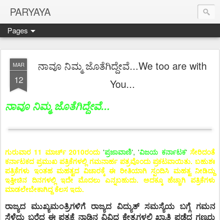
PARYAYA
Pages
ನಾವೂ ನಿಮ್ಮ ಜೊತೆಗಿದ್ದೇವೆ...We too are with
MAR
12
You...
ನಾವೂ ನಿಮ್ಮ ಜೊತೆಗಿದ್ದೇವೆ...
ಗುರುವಾರ 11 ಮಾರ್ಚ್ 2010ರಂದು
'
ಪ್ರಜಾವಾಣಿ
', '
ವಿಜಯ ಕರ್ನಾಟಕ
'
ಸೇರಿದಂತೆ
ಕರ್ನಾಟಕದ ಪ್ರಮುಖ ಪತ್ರಿಕೆಗಳಲ್ಲಿ ಗಮನಾರ್ಹ ಪತ್ರವೊಂದು ಪ್ರಕಟವಾಯಿತು. ಬಹುಶಃ
ಪತ್ರಿಕೆಗಳು ಇಂತಹ ಮಹತ್ವದ ವಿಚಾರಕ್ಕೆ ಈ ರೀತಿಯಾಗಿ ಸ್ಪಂದಿಸಿ ಮಹತ್ವ
ನೀಡಿದ್ದು
ಇತ್ತೀಚಿನ ದಿನಗಳಲ್ಲಿ ಇದೇ ಮೊದಲು ಎನ್ನಬಹುದು. ಅದಕ್ಕೂ ಹೆಚ್ಚಾಗಿ ಪತ್ರಿಕೆಗಳು
ಮಾಡಲೇಬೇಕಾಗಿದ್ದ ಕೆಲಸ ಇದು
.
ರಾಜ್ಯದ ಮುಖ್ಯಮಂತ್ರಿಗಳಿಗೆ ರಾಜ್ಯದ ವಿದ್ಯುತ್ ಸಮಸ್ಯೆಯ ಬಗ್ಗೆ ಗಮನ
ಸೆಳೆದು ಬರೆದ ಈ ಪತ್ರಕ್ಕೆ ನಾಡಿನ ವಿವಿಧ ಕ್ಷೇತ್ರಗಳಲ್ಲಿ ಖ್ಯಾತಿ ಪಡೆದ ಗಣ್ಯರು