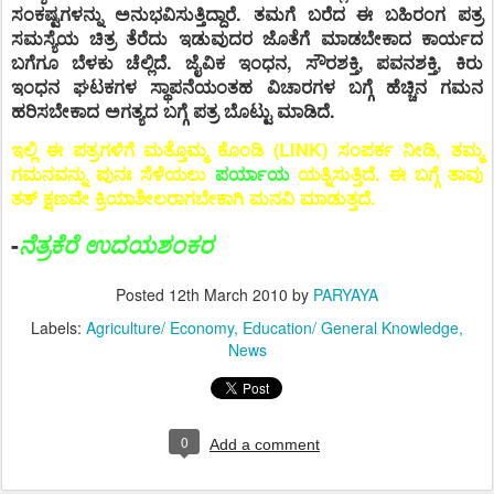
ಸಂಕಷ್ಟಗಳನ್ನು ಅನುಭವಿಸುತ್ತಿದ್ದಾರೆ. ತಮಗೆ ಬರೆದ ಈ ಬಹಿರಂಗ ಪತ್ರ
ಸಮಸ್ಯೆಯ ಚಿತ್ರ ತೆರೆದು ಇಡುವುದರ ಜೊತೆಗೆ ಮಾಡಬೇಕಾದ ಕಾರ್ಯದ
ಬಗೆಗೂ ಬೆಳಕು ಚೆಲ್ಲಿದೆ. ಜೈವಿಕ ಇಂಧನ, ಸೌರಶಕ್ತಿ, ಪವನಶಕ್ತಿ, ಕಿರು
ಇಂಧನ ಘಟಕಗಳ ಸ್ಥಾಪನೆಯಂತಹ ವಿಚಾರಗಳ ಬಗ್ಗೆ ಹೆಚ್ಚಿನ ಗಮನ
ಹರಿಸಬೇಕಾದ ಅಗತ್ಯದ ಬಗ್ಗೆ ಪತ್ರ ಬೊಟ್ಟು ಮಾಡಿದೆ.
ಇಲ್ಲಿ ಈ ಪತ್ರಗಳಿಗೆ ಮತ್ತೊಮ್ಮ ಕೊಂಡಿ (LINK) ಸಂಪರ್ಕ ನೀಡಿ, ತಮ್ಮ
ಗಮನವನ್ನು ಪುನಃ ಸೆಳೆಯಲು
ಪರ್ಯಾಯ
ಯತ್ನಿಸುತ್ತಿದೆ. ಈ ಬಗ್ಗೆ ತಾವು
ತತ್ ಕ್ಷಣವೇ ಕ್ರಿಯಾಶೀಲರಾಗಬೇಕಾಗಿ ಮನವಿ ಮಾಡುತ್ತದೆ.
-
ನೆತ್ರಕೆರೆ ಉದಯಶಂಕರ
Posted
12th March 2010
by
PARYAYA
Labels:
Agriculture/ Economy
Education/ General Knowledge
News
0
Add a comment