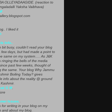
A OLLEYADAAGIDE. (reaction to
ngaladalli Yaksha Vaibhava)
NI
gallery.blogspot.com
g.. I liked it
h
le Info..
 bit busy, couldn’t read your blog
a few days, but had made a point to
he same on my system..... As J&K
s ringing the bells of the media
since past few weeks, thought of
g the same. Your blog Why Jammu
shmir Boiling Today? gives
le info about the reality @ ground
n Kashmir.
yak G M
,
ore
mer Issues.
.
 for writing in your blog on my
n and about my blog.