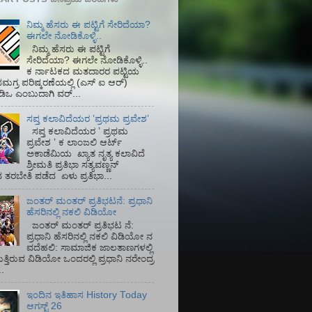
ನಿಮ್ಮ ಹೆಸರು ಈ ಪಟ್ಟಿಗೆ ಸೇರಿದೆಯಾ?
ಈಗಲೇ ನೋಡಿಕೊಳ್ಳಿ..
ನಿಮ್ಮ ಹೆಸರು ಈ ಪಟ್ಟಿಗೆ
ಸೇರಿದೆಯಾ? ಈಗಲೇ ನೋಡಿಕೊಳ್ಳಿ..
ಕ ರ್ನಾಟಕದ ಮತದಾರರ ಪಟ್ಟಿಯ
ಮಗ್ರ ಪರಿಷ್ಕರಣೆಯಲ್ಲಿ (ಎಸ್‌ ಐ ಆರ್)‌
ಡಿಒ ಎಂಬುದಾಗಿ ವರ್...
ಸಪ್ತ ಕಲಾವಿದೆಯರ ʼಪ್ರಥಮ ಪ್ರವೇಶʼ
ಸಪ್ತ ಕಲಾವಿದೆಯರ ʼ ಪ್ರಥಮ
ಪ್ರವೇಶ ʼ ಕ ಲಾಂಜಲಿ ಆರ್ಟ್
ಅಕಾಡೆಮಿಯ‌ ಖ್ಯಾತ ನೃತ್ಯ ಕಲಾವಿದೆ
ಶ್ರೀಮತಿ ಪ್ರತಿಭಾ ಸತ್ಯವಣ್ಣನ್
ತರಬೇತಿ ಪಡೆದ ಏಳು ಪ್ರತಿಭಾ...
ಜಂತರ್ ಮಂತರ್ ಪ್ರತಿಭಟನೆ: ಪ್ರಧಾನಿ
ಹೆಸರಿನಲ್ಲಿ ನಕಲಿ ವಿಡಿಯೋ
ಜಂತರ್ ಮಂತರ್ ಪ್ರತಿಭಟ ನೆ:
ಪ್ರಧಾನಿ ಹೆಸರಿನಲ್ಲಿ ನಕಲಿ ವಿಡಿಯೋ ನ
ವದೆಹಲಿ: ಸಾಮಾಜಿಕ ಜಾಲತಾಣಗಳಲ್ಲಿ
ತ್ತಿರುವ ವಿಡಿಯೋ ಒಂದರಲ್ಲಿ ಪ್ರಧಾನಿ ನರೇಂದ್ರ
.
ಇಂದಿನ ಇತಿಹಾಸ History Today
ಆಗಸ್ಟ್ 26