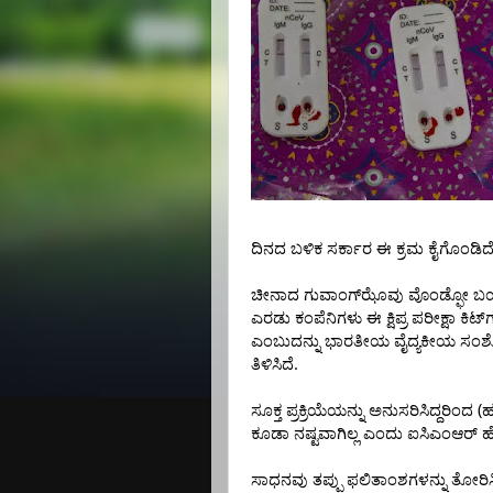
ದಿನದ
ಬಳಿಕ
ಸರ್ಕಾರ
ಈ
ಕ್ರಮ
ಕೈಗೊಂಡಿದ
ಚೀನಾದ
ಗುವಾಂಗ್‌ಝೊವು
ವೊಂಡ್ಫೋ
ಬ
ಎರಡು
ಕಂಪೆನಿಗಳು
ಈ
ಕ್ಷಿಪ್ರ
ಪರೀಕ್ಷಾ
ಕಿಟ್‌
ಎಂಬುದನ್ನು
ಭಾರತೀಯ
ವೈದ್ಯಕೀಯ
ಸಂ
.
ತಿಳಿಸಿದೆ
(
ಸೂಕ್ತ
ಪ್ರಕ್ರಿಯೆಯನ್ನು
ಅನುಸರಿಸಿದ್ದರಿಂದ
ಕೂಡಾ
ನಷ್ಟವಾಗಿಲ್ಲ
ಎಂದು
ಐಸಿಎಂಆರ್
ಹ
ಸಾಧನವು
ತಪ್ಪು
ಫಲಿತಾಂಶಗಳನ್ನು
ತೋರಿಸ