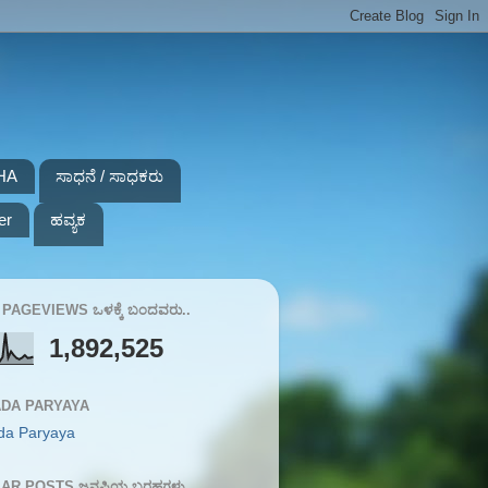
HA
ಸಾಧನೆ / ಸಾಧಕರು
er
ಹವ್ಯಕ
PAGEVIEWS ಒಳಕ್ಕೆ ಬಂದವರು..
1,892,525
DA PARYAYA
da Paryaya
AR POSTS ಜನಪ್ರಿಯ ಬರಹಗಳು