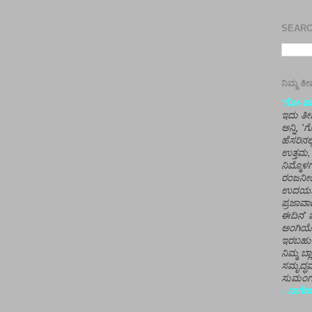
SEARCH
ನಿಮ್ಮ 
'ಗೋ-ಪರಾ
ಇದು ತೀರ
ಅನ್ನಿ, 
ಹೆಸರಿನಲ
ಉತ್ತಮ, 
ನಿಮ್ಮೊ
ರಂಜನೀಯ
ಉದಯಶಂಕರ
ಪ್ರಜಾವಾ
ಈದಿನ' ವ
ಅಂಗಿಯ
ಇರಬಹು
ನಿಮ್ಮ ಬ್
ಸಮೃದ್ಧವ
ಸುಮಂಗಲ
- ನಾಗೇಶ