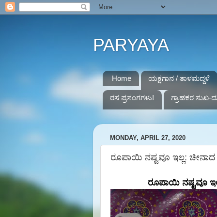
PARYAYA
Home
ಯಕ್ಷಗಾನ / ತಾಳಮದ್ದಳೆ
ರಸ ಪ್ರಸಂಗಗಳು!
ಗ್ರಾಹಕರ ಸುಖ-ದ
MONDAY, APRIL 27, 2020
ರೂಪಾಯಿ ನಷ್ಟವೂ ಇಲ್ಲ: ಚೀನಾದ ಕ್ಷಿಪ
ರೂಪಾಯಿ
ನಷ್ಟವೂ ಇಲ