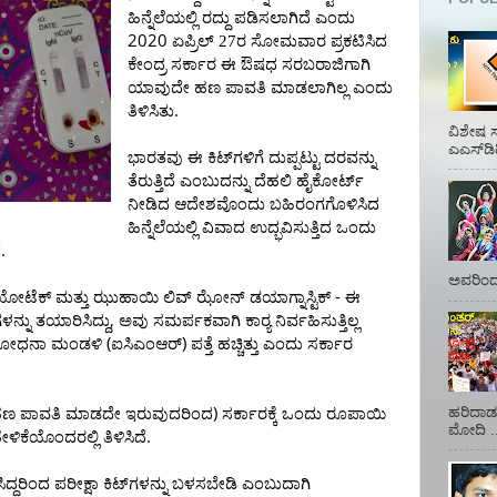
ಹಿನ್ನೆಲೆಯಲ್ಲಿ
ರದ್ದು
ಪಡಿಸಲಾಗಿದೆ
ಎಂದು
2020
ಏಪ್ರಿಲ್ 27ರ ಸೋಮವಾರ
ಪ್ರಕಟಿಸಿದ
ಕೇಂದ್ರ
ಸರ್ಕಾರ
ಈ
ಔಷಧ
ಸರಬರಾಜಿಗಾಗಿ
ಯಾವುದೇ
ಹಣ
ಪಾವತಿ
ಮಾಡಲಾಗಿಲ್ಲ
ಎಂದು
.
ತಿಳಿಸಿತು
ವಿಶೇಷ ಸ
ಎಎಸ್‌ಡಿ
ಭಾರತವು
ಈ
ಕಿಟ್‌ಗಳಿಗೆ
ದುಪ್ಪಟ್ಟು
ದರವನ್ನು
ತೆರುತ್ತಿದೆ
ಎಂಬುದನ್ನು
ದೆಹಲಿ
ಹೈಕೋರ್ಟ್
ನೀಡಿದ
ಆದೇಶವೊಂದು
ಬಹಿರಂಗಗೊಳಿಸಿದ
ಹಿನ್ನೆಲೆಯಲ್ಲಿ
ವಿವಾದ
ಉದ್ಭವಿಸುತ್ತಿದ
ಒಂದು
.
ೆ
ಅವರಿಂದ 
-
ಯೋಟೆಕ್
ಮತ್ತು
ಝುಹಾಯಿ
ಲಿವ್
ಝೋನ್
ಡಯಾಗ್ನಾಸ್ಟಿಕ್
ಈ
,
ಗಳನ್ನು
ತಯಾರಿಸಿದ್ದು
ಅವು
ಸಮರ್ಪಕವಾಗಿ
ಕಾರ್‍ಯ
ನಿರ್ವಹಿಸುತ್ತಿಲ್ಲ
(
)
ಶೋಧನಾ
ಮಂಡಳಿ
ಐಸಿಎಂಆರ್
ಪತ್ತೆ
ಹಚ್ಚಿತ್ತು
ಎಂದು
ಸರ್ಕಾರ
)
ಹರಿದಾಡು
ಹಣ
ಪಾವತಿ
ಮಾಡದೇ
ಇರುವುದರಿಂದ
ಸರ್ಕಾರಕ್ಕೆ
ಒಂದು
ರೂಪಾಯಿ
ಮೋದಿ ..
.
ೇಳಿಕೆಯೊಂದರಲ್ಲಿ
ತಿಳಿಸಿದೆ
ಿದ್ದರಿಂದ
ಪರೀಕ್ಷಾ
ಕಿಟ್‌ಗಳನ್ನು
ಬಳಸಬೇಡಿ
ಎಂಬುದಾಗಿ