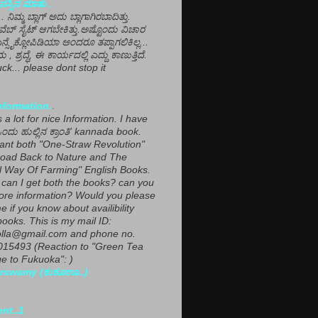
ಸ್ಸಿನ ಮಾತು .
ಾ... ನಿಮ್ಮ ಬ್ಲಾಗ್ ಅದು ಬ್ಲಾಗಾಗಿರಬಾದಿತ್ತು.
ವೆಬ್ ಸೈಟ್ ಆಗಬೇಕಿತ್ತು.ಅಷ್ಟೊಂದು ವಿಚಾರ
ಎನ್ಸೈಕ್ಲೋಪಿಡಿಯಾ ಅಂದರೂ ತಪ್ಪಾಗಲಿಕಿಲ್ಲ...
ಮ , ಶ್ರದ್ಧೆ, ಈ ಕಾರ್ಯದಲ್ಲಿ ಎದ್ದು ಕಾಣುತ್ತಿದೆ.
ck... please dont stop it
nformation.
.
a lot for nice Information. I have
ಂದು ಹುಲ್ಲಿನ ಕ್ರಾಂತಿ' kannada book.
want both "One-Straw Revolution"
oad Back to Nature and The
l Way Of Farming" English Books.
can I get both the books? can you
ore information? Would you please
e if you know about availibility
ooks. This is my mail ID:
lla@gmail.com and phone no.
15493 (Reaction to "Green Tea
 to Fukuoka": )
rswamy (ಕುಕೂಊ..)
ent..1