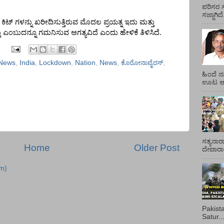
ಪರಿಸರ ಸ
ಸಜ್ಜಾಗಿದ
ಕಿಟ್
ಗಳನ್ನು
ಖರೀದಿಸುತ್ತಿರುವ
ಮೊದಲ
ಪ್ರಯತ್ನ
ಇದು
ಮತ್ತು
.
ು
ಎಂಬುದನ್ನೂ
ಗಮನಿಸುವ
ಅಗತ್ಯವಿದೆ
ಎಂದು
ಹೇಳಿಕೆ
ತಿಳಿಸಿದೆ
 News
,
India
,
Lockdown
,
Nation
,
News
,
ಕೊರೋನಾವೈರಸ್
,
ಹಿಂದೆ ನ
ಊಟ ಆಯ್
ಸತ್ಯನಾರ
Home
Older Post
ದೇವಾರಾಧ
m)
Pakist
Satur..