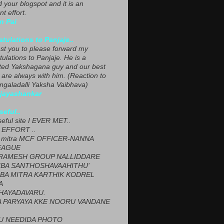
ed your blogspot and it is an
nt effort.
n Pai
tulations to Panjaje..
est you to please forward my
ulations to Panjaje. He is a
ted Yakshagana guy and our best
 are always with him. (Reaction to
ngaladalli Yaksha Vaibhava)
ijayashankar
seful..
seful site I EVER MET..
EFFORT ..
 mitra MCF OFFICER-NANNA
EAGUE
ARAMESH GROUP NALLIDDARE
BA SANTHOSHAVAAHITHU'
BA MITRA KARTHIK KODREL
A
HAYADAVARU.
 PARYAYA KKE NOORU VANDANE
U NEEDIDA PHOTO