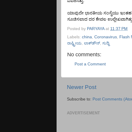
.
ವಿವರಿಸಿತ್ತು
ಯಾವುದೇ
ಭಾರತೀಯ
ಸಂಸ್ಥೆಯು
ಇಂತಹ
ಸೂಚಿಸಲಾದ
ದರ
ಕೇವಲ
ಉಲ್ಲೇಖವಾಗಿತ್ತ
Posted by
PARYAYA
at
11:37 PM
Labels:
china
,
Coronavirus
,
Flash
ರಾಷ್ಟ್ರೀಯ
,
ಲಾಕ್‌ಡೌನ್
,
ಸುದ್ದಿ
No comments:
Post a Comment
Newer Post
Subscribe to:
Post Comments (Ato
ADVERTISEMENT