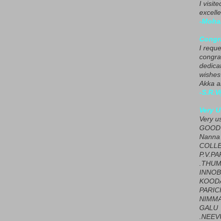
I visit
excelle
-Moha
Congra
I requ
congrat
dedica
wishes
Akka a
-S.R.V
Very U
Very u
GOOD 
Nanna
COLL
P.V.P
.THUM
INNOB
KOOD
PARIC
NIMMA
GALU
.NEEV