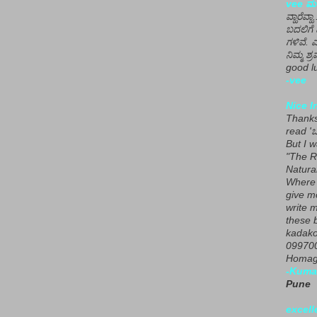
vee ಮನ
ವ್ಹಾರೆವ್ಹ
ಬದಲಿಗೆ 
ಗಳಿವೆ. 
ನಿಮ್ಮ ಶ್ರ
good lu
-vee
Nice I
Thanks 
read 'ಒ
But I 
"The R
Natura
Where 
give m
write m
these b
kadako
099700
Homage
-Kuma
Pune
excell