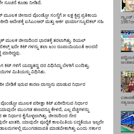
.
ಲೇ
ಸೂಚನೆ
ಕೂಡಾ
ನೀಡಿದೆ
್
ಮೂಲಕ
ಚೀನಾದ
ವೊಂಡ್ಫೋ
ಸಂಸ್ಥೆಗೆ
೫
ಲಕ್ಷ
ಕ್ಪಿಪ್ರ
ಪ್ರತಿಕಾಯ
ಗ್ರ್ಯಾಂ
ರೀದಿ
ಆದೇಶಕ್ಕೆ
ಐಸಿಎಂಆರ್
ಮತ್ತು
ಅರ್ಕ
ಫಾರ್ಮಾಸ್ಯೂಟಿಕಲ್
ಸಹಿ
1987ರಲ್ಲ
.
ಿಕ್
ಮುಲಕ
ಚೀನಾದಿಂದ
ಭಾರತಕ್ಕೆ
ತರಲಾಗಿತ್ತು
ರಿಯಲ್
ಿಕಲ್ಸ್
ಇದೇ
ಕಿಟ್
ಗಳನ್ನು
ತಲಾ
೬೦೦
ರೂಪಾಯಿಯಂತೆ
ಅಂದರೆ
.
ೆ
ಮಾರಿದ್ದವು
ಪಟ್ಟಿಯಲ
ಅಂತಹವರ
.
ಾಗ
ಕಿಟ್
ಗಳಿಗೆ
ಯದ್ವಾತದ್ವ
ದರ
ವಿಧಿಸಿದ್ದು
ಬೆಳಕಿಗೆ
ಬಂದಿತ್ತು
.
ಾಯಿಗಳ
ಮಿತಿಯನ್ನು
ವಿಧಿಸಿತು
ರೀ
ಬೇಡಿಕೆ
ಇರುವ
ಕಾರಣ
ದಾಸ್ತಾನು
ಮಾಡುವ
ನಿರ್ಧಾರ
ಬಡಾವಣೆ
ಸತ್ಯನಾ
ವೊಂಡ್ಫೋ
ಮೂಲಕ
ಪರೀಕ್ಷಾ
ಕಿಟ್
ಖರೀದಿಸುವ
ನಿರ್ಧಾರ
,
ಯಾವುದೇ
ಮುಂಗಡ
ಹಣವನ್ನೂ
ಕೇಳದೆ
ಎಲ್ಲ
ವೆಚ್ಚಗಳನ್ನು
.
ದ
ಈ
ನಿರ್ಧಾರ
ಕೈಗೊಳ್ಳಲಾಗಿತ್ತು
ಚೀನಾದಿಂದ
ನೇರ
,
ುದೇ
ಖಾತರಿ
ಯಾವುದೇ
ಪೂರೈಕೆ
ಕಾಲಮಿತಿಯ
ಬದ್ಧತೆಯೂ
ಇಲ್ಲದೇ
ಡಾಲರುಗಳಲ್ಲಿ
ಮುಂಗಡಪಾವತಿ
ಮಾಡಬೇಕಾಗಿತ್ತು
ಎಂದು
ಸರ್ಕಾರ