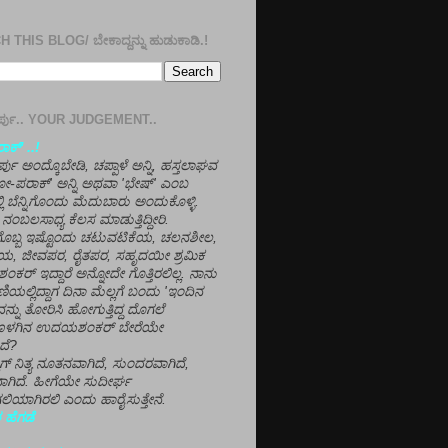
 THIS BLOG/ ಬೇಕಾದ್ದನ್ನು ಹುಡುಕಾಡಿ.!
ತೀರ್ಪು.. YOUR JUDGEMENT..
ಕ್' ..!
್ಪು ಅಂದ್ಕೊಬೇಡಿ, ಚಪ್ಪಾಳೆ ಅನ್ನಿ, ಹಸ್ತಲಾಘವ
'ಗೋ-ಪರಾಕ್' ಅನ್ನಿ ಅಥವಾ 'ಭೇಷ್' ಎಂಬ
್ಲಿ ಬೆನ್ನಿಗೊಂದು ಮೆದುಬಾರು ಅಂದುಕೊಳ್ಳಿ.
ನಂಬಲಸಾಧ್ಯ ಕೆಲಸ ಮಾಡುತ್ತಿದ್ದೀರಿ.
ಳಗೊಬ್ಬ ಇಷ್ಟೊಂದು ಚಟುವಟಿಕೆಯ, ಚಲನಶೀಲ,
, ಜೀವಪರ, ರೈತಪರ, ಸಹೃದಯೀ ಶ್ರಮಿಕ
್ ಇದ್ದಾರೆ ಅನ್ನೋದೇ ಗೊತ್ತಿರಲಿಲ್ಲ. ನಾನು
ಣಿಯಲ್ಲಿದ್ದಾಗ ದಿನಾ ಮೆಲ್ಲಗೆ ಬಂದು 'ಇಂದಿನ
ನ್ನು ತೋರಿಸಿ ಹೋಗುತ್ತಿದ್ದ ದೊಗಲೆ
ೊಳಗಿನ ಉದಯಶಂಕರ್ ಬೇರೆಯೇ
ದೆ?
ಲಾಗ್ ನಿತ್ಯ ನೂತನವಾಗಿದೆ, ಸುಂದರವಾಗಿದೆ,
ಾಗಿದೆ. ಹೀಗೆಯೇ ಸುದೀರ್ಘ
ಿಯಾಗಿರಲಿ ಎಂದು ಹಾರೈಸುತ್ತೇನೆ.
 ಹೆಗಡೆ