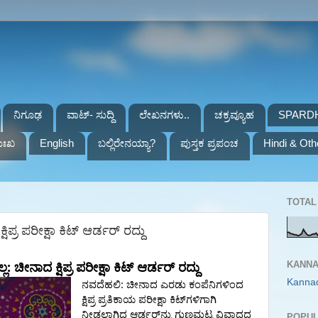
ನಿಗೂಢ
ವಾಟ್- ಸುದ್ದಿ
ಲೇಖನಗಳು..
ಚಕ್ರವ್ಯೂಹ
SPARD
ುಃಖ
English
ಬಲ್ಲಿರೇನಯ್ಯಾ?
ಪುಸ್ತಕ ಪ್ರಪಂಚ
Hindi & Oth
TOTAL 
್ರ ಪರೀಕ್ಷಾ ಕಿಟ್‌ ಆರ್ಡರ್ ರದ್ದು
:
KANNA
್ಲ
ಚೀನಾದ
ಕ್ಷಿಪ್ರ
ಪರೀಕ್ಷಾ
ಕಿಟ್‌
ಆರ್ಡರ್
ರದ್ದು
Kanna
:
ನವದೆಹಲಿ
ಚೀನಾದ
ಎರಡು
ಕಂಪೆನಿಗಳಿಂದ
ಕ್ಷಿಪ್ರ
ಪ್ರತಿಕಾಯ
ಪರೀಕ್ಷಾ
ಕಿಟ್‌ಗಳಿಗಾಗಿ
ನೀಡಲಾಗಿದ್ದ
ಆರ್ಡರ್‌ನ್ನು
ಗುಣಮಟ್ಟ
ವಿವಾದದ
POPUL