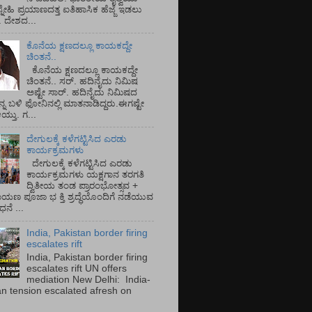
್ನೇಹಿ ಪ್ರಯಾಣದತ್ತ ಐತಿಹಾಸಿಕ ಹೆಜ್ಜೆ ಇಡಲು
ೆ. ದೇಶದ...
ಕೊನೆಯ ಕ್ಷಣದಲ್ಲೂ ಕಾಯಕದ್ದೇ
ಚಿಂತನೆ..
ಕೊನೆಯ ಕ್ಷಣದಲ್ಲೂ ಕಾಯಕದ್ದೇ
ಚಿಂತನೆ.. ಸರ್.‌ ಹದಿನೈದು ನಿಮಿಷ
ಅಷ್ಟೇ ಸಾರ್.‌ ಹದಿನೈದು ನಿಮಿಷದ
ನ್ನ ಬಳಿ ಫೋನಿನಲ್ಲಿ ಮಾತನಾಡಿದ್ದರು.ಈಗಷ್ಟೇ
ತು. ಗ...
ದೇಗುಲಕ್ಕೆ ಕಳೆಗಟ್ಟಿಸಿದ ಎರಡು
ಕಾರ್ಯಕ್ರಮಗಳು
ದೇಗುಲಕ್ಕೆ ಕಳೆಗಟ್ಟಿಸಿದ ಎರಡು
ಕಾರ್ಯಕ್ರಮಗಳು ಯಕ್ಷಗಾನ ತರಗತಿ
ದ್ವಿತೀಯ ತಂಡ ಪ್ರಾರಂಭೋತ್ಸವ +
ಾಯಣ ಪೂಜಾ ಭ ಕ್ತಿ ಶ್ರದ್ಧೆಯೊಂದಿಗೆ ನಡೆಯುವ
ನೆ ...
India, Pakistan border firing
escalates rift
India, Pakistan border firing
escalates rift UN offers
mediation New Delhi: India-
an tension escalated afresh on
.