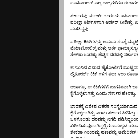
ಐಎಸಿಎಂಆರ್
ಎಲ್ಲ
ರಾಜ್ಯಗಳಿಗೂ
ಈಗಾಗ
ಸರ್ಕಾರವು
ಮಾರ್ಚ್
೨೭ರಂದು
ಐಸಿಎಂಆರ
.
ಪರೀಕ್ಷಾ
ಕಿಟ್‌ಗಳಿಗಾಗಿ
ಆರ್ಡರ್
ನೀಡಿತ್ತು
ಖ
.
ಮಾಡಿದ್ದವು
ಪರೀಕ್ಷಾ
ಕಿಟ್‌ಗಳನ್ನು
ಆಮದು
ಸಂಸ್ಥೆ
ಮ್ಯಾಟ್ರ
ಮೆಟಾಬೋಲಿಕ್ಸ್
ಮತ್ತು
ಅರ್ಕ
ಫಾಮ್ಯಾಸ್ಯೂಟ
ಶೇಕಡಾ
೬೦ರಷ್ಟು
ಹೆಚ್ಚಿನ
ದರದಲ್ಲಿ
ಸರ್ಕಾರಕ್ಕ
ಕಾನೂನಿನ
ವಿವಾದ
ಹೈಕೋರ್ಟಿಗೆ
ಮುಟ್ಟಿದ
ಹೈಕೋರ್ಟ್
ಕಿಟ್
ಗಳಿಗೆ
ತಲಾ
೪೦೦
ರೂಪ
,
ಆದಾಗ್ಯೂ
ಈ
ಕಿಟ್‌ಗಳಿಗೆ
ಜಾಗತಿಕವಾಗಿ
ಭಾ
.
ಕೈಗೊಳ್ಳಲಾಗಿತ್ತು
ಎಂದು
ಸರ್ಕಾರ
ಹೇಳಿತ್ತು
ಭಾರತಕ್ಕೆ
ವಿಶೇಷ
ವಿತರಕ
ಸಂಸ್ಥೆಯಾಗಿರುವ
.
ಕೈಗೊಳ್ಳಲಾಗಿತ್ತು
ಎಂದು
ಸರ್ಕಾರ
ತಿಳಿಸಿತ್ತು
ಒಳಗೊಂಡು
ದರವನ್ನು
ನಿಗದಿ
ಪಡಿಸಿದ್ದರಿಂ
ಖರೀದಿಸುವುದಾಗಿದ್ದಲ್ಲಿ
ಗುಣಮಟ್ಟದ
ಯಾವ
ಶೇಕಡಾ
೧೦೦ರಷ್ಟು
ಹಣವನ್ನು
ಅಮೆರಿಕನ್