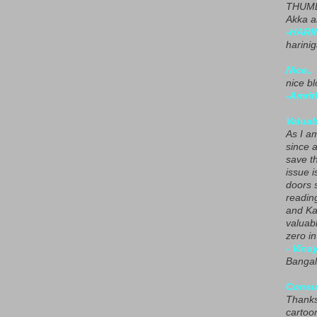
THUMB
Akka a
-HARI
harini
Nice..
nice blo
-Amrit
Valuab
As I am
since 
save t
issue i
doors 
readin
and Ka
valuab
zero i
- Vina
Bangal
Consu
Thanks
cartoo