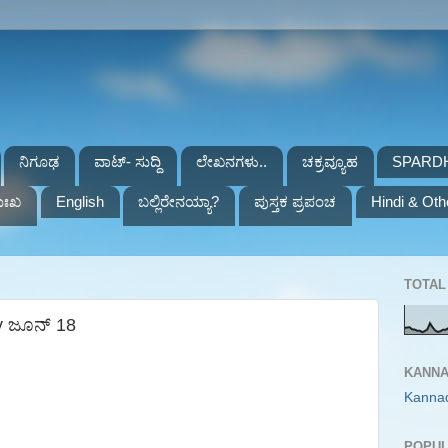
ನಿಗೂಢ
ವಾಟ್- ಸುದ್ದಿ
ಲೇಖನಗಳು..
ಚಕ್ರವ್ಯೂಹ
SPARD
ುಃಖ
English
ಬಲ್ಲಿರೇನಯ್ಯಾ?
ಪುಸ್ತಕ ಪ್ರಪಂಚ
Hindi & Oth
TOTAL 
y ಜೂನ್ 18
KANNA
Kanna
POPUL