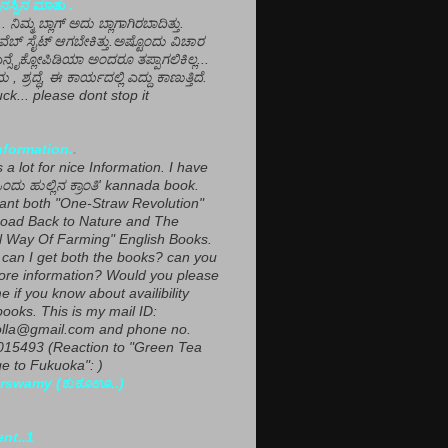
ಸ್ಸಿನ ಮಾತು .
ಾ... ನಿಮ್ಮ ಬ್ಲಾಗ್ ಅದು ಬ್ಲಾಗಾಗಿರಬಾದಿತ್ತು.
ವೆಬ್ ಸೈಟ್ ಆಗಬೇಕಿತ್ತು.ಅಷ್ಟೊಂದು ವಿಚಾರ
ಎನ್ಸೈಕ್ಲೋಪಿಡಿಯಾ ಅಂದರೂ ತಪ್ಪಾಗಲಿಕಿಲ್ಲ...
ಮ , ಶ್ರದ್ಧೆ, ಈ ಕಾರ್ಯದಲ್ಲಿ ಎದ್ದು ಕಾಣುತ್ತಿದೆ.
ck... please dont stop it
nformation.
.
a lot for nice Information. I have
ಂದು ಹುಲ್ಲಿನ ಕ್ರಾಂತಿ' kannada book.
want both "One-Straw Revolution"
oad Back to Nature and The
l Way Of Farming" English Books.
can I get both the books? can you
ore information? Would you please
e if you know about availibility
ooks. This is my mail ID:
lla@gmail.com and phone no.
15493 (Reaction to "Green Tea
 to Fukuoka": )
rswamy (ಕುಕೂಊ..)
ent..1