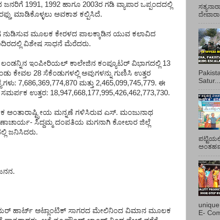
ವ ಜನರಿಗೆ 1991, 1992 ಹಾಗೂ 2003ರ ಗಡಿ ವ್ಯಾಪಾರ ಒಪ್ಪಂದದಲ್ಲಿ
ಸತ್ಯನಾರ
 ರಫ್ತು ಮಾಡಿಕೊಳ್ಳಲು ಅವಕಾಶ ಕಲ್ಪಿಸಿದೆ.
ದೇವಾರಾಧ
ಗ ನುಡಿಸುವ ಮೂಲಕ ಕೇರಳದ ಪಾಲಕ್ಕಾಡಿನ ಯುವ ಕಲಾವಿದ
ಿರದಲ್ಲಿ ವಿಶೇಷ ಸಾಧನೆ ಮೆರೆದರು.
ಂಡನ್ನಿನ ಇಂಪೀರಿಯಲ್ ಕಾಲೇಜಿನ ಕಂಪ್ಯೂಟರ್ ವಿಭಾಗದಲ್ಲಿ 13
Pakist
ಡು ಕೇವಲ 28 ಸೆಕೆಂಡುಗಳಲ್ಲಿ ಅವುಗಳನ್ನು ಗುಣಿಸಿ ಉತ್ತರ
Satur..
ಯೆಗಳು: 7,686,369,774,870 ಮತ್ತು 2,465,099,745,779. ಈ
ಿದ ಸಮರ್ಪಕ ಉತ್ತರ: 18,947,668,177,995,426,462,773,730.
 ಅಂತಾರಾಷ್ಟ್ರೀಯ ಮನ್ನಣೆ ಗಳಿಸಿರುವ ಎಸ್. ಮಂಜುನಾಥ
ಾರ್ಯ- ಸಿದ್ದಮ್ಮ ದಂಪತಿಯ ಮಗನಾಗಿ ಕೋಲಾರ ಜಿಲ್ಲೆ
ಲಿ ಜನಿಸಿದರು.
ಪಟ್ಟಿಯಲ
ಅಂತಹವರ
ಜನನ.
unique
್ ಹಾರ್ಟ್ ಅಟ್ಲಾಂಟಿಕ್ ಸಾಗರದ ಮೇಲಿನಿಂದ ವಿಮಾನ ಮೂಲಕ
E- Com