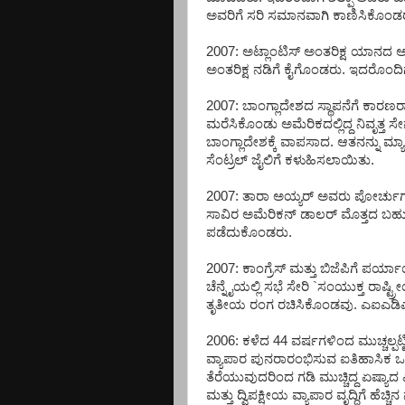
ಅವರಿಗೆ ಸರಿ ಸಮಾನವಾಗಿ ಕಾಣಿಸಿಕೊಂಡ
2007: ಅಟ್ಲಾಂಟಿಸ್ ಅಂತರಿಕ್ಷ ಯಾನದ 
ಅಂತರಿಕ್ಷ ನಡಿಗೆ ಕೈಗೊಂಡರು. ಇದರೊಂದಿ
2007: ಬಾಂಗ್ಲಾದೇಶದ ಸ್ಥಾಪನೆಗೆ ಕಾರ
ಮರೆಸಿಕೊಂಡು ಅಮೆರಿಕದಲ್ಲಿದ್ದ ನಿವೃತ್ತ 
ಬಾಂಗ್ಲಾದೇಶಕ್ಕೆ ವಾಪಸಾದ. ಆತನನ್ನು ಮ್
ಸೆಂಟ್ರಲ್ ಜೈಲಿಗೆ ಕಳುಹಿಸಲಾಯಿತು.
2007: ತಾರಾ ಅಯ್ಯರ್ ಅವರು ಪೋರ್ಚುಗಲ
ಸಾವಿರ ಅಮೆರಿಕನ್ ಡಾಲರ್ ಮೊತ್ತದ ಬಹುಮ
ಪಡೆದುಕೊಂಡರು.
2007: ಕಾಂಗ್ರೆಸ್ ಮತ್ತು ಬಿಜೆಪಿಗೆ ಪರ್ಯಾ
ಚೆನ್ನೈಯಲ್ಲಿ ಸಭೆ ಸೇರಿ `ಸಂಯುಕ್ತ ರಾಷ್ಟ
ತೃತೀಯ ರಂಗ ರಚಿಸಿಕೊಂಡವು. ಎಐಎಡಿಎ
2006: ಕಳೆದ 44 ವರ್ಷಗಳಿಂದ ಮುಚ್ಚಲ್ಪಟ
ವ್ಯಾಪಾರ ಪುನರಾರಂಭಿಸುವ ಐತಿಹಾಸಿಕ ಒಪ್
ತೆರೆಯುವುದರಿಂದ ಗಡಿ ಮುಚ್ಚಿದ್ದ ಏಷ್ಯಾದ
ಮತ್ತು ದ್ವಿಪಕ್ಷೀಯ ವ್ಯಾಪಾರ ವೃದ್ಧಿಗೆ ಹೆಚ