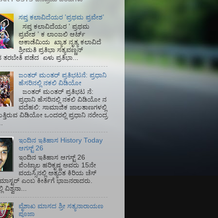
ಸಪ್ತ ಕಲಾವಿದೆಯರ ʼಪ್ರಥಮ ಪ್ರವೇಶʼ
ಸಪ್ತ ಕಲಾವಿದೆಯರ ʼ ಪ್ರಥಮ
ಪ್ರವೇಶ ʼ ಕ ಲಾಂಜಲಿ ಆರ್ಟ್
ಅಕಾಡೆಮಿಯ‌ ಖ್ಯಾತ ನೃತ್ಯ ಕಲಾವಿದೆ
ಶ್ರೀಮತಿ ಪ್ರತಿಭಾ ಸತ್ಯವಣ್ಣನ್
ತರಬೇತಿ ಪಡೆದ ಏಳು ಪ್ರತಿಭಾ...
ಜಂತರ್ ಮಂತರ್ ಪ್ರತಿಭಟನೆ: ಪ್ರಧಾನಿ
ಹೆಸರಿನಲ್ಲಿ ನಕಲಿ ವಿಡಿಯೋ
ಜಂತರ್ ಮಂತರ್ ಪ್ರತಿಭಟ ನೆ:
ಪ್ರಧಾನಿ ಹೆಸರಿನಲ್ಲಿ ನಕಲಿ ವಿಡಿಯೋ ನ
ವದೆಹಲಿ: ಸಾಮಾಜಿಕ ಜಾಲತಾಣಗಳಲ್ಲಿ
ತ್ತಿರುವ ವಿಡಿಯೋ ಒಂದರಲ್ಲಿ ಪ್ರಧಾನಿ ನರೇಂದ್ರ
.
ಇಂದಿನ ಇತಿಹಾಸ History Today
ಆಗಸ್ಟ್ 26
ಇಂದಿನ ಇತಿಹಾಸ ಆಗಸ್ಟ್ 26
ಪೆಂಟ್ಯಾಲ ಹರಿಕೃಷ್ಣ ಅವರು 15ನೇ
ವಯಸ್ಸಿನಲ್ಲಿ ಅತ್ಯಂತ ಕಿರಿಯ ಚೆಸ್
ಡ್ ಮಾಸ್ಟರ್ ಎಂಬ ಕೀರ್ತಿಗೆ ಭಾಜನರಾದರು.
ಿ ವಿಶ್ವನಾ...
ವೈಶಾಖ ಮಾಸದ ಶ್ರೀ ಸತ್ಯನಾರಾಯಣ
ಪೂಜಾ