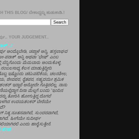
 THIS BLOG/ ಬೇಕಾದ್ದನ್ನು ಹುಡುಕಾಡಿ.!
ತೀರ್ಪು.. YOUR JUDGEMENT..
ಕ್' ..!
್ಪು ಅಂದ್ಕೊಬೇಡಿ, ಚಪ್ಪಾಳೆ ಅನ್ನಿ, ಹಸ್ತಲಾಘವ
'ಗೋ-ಪರಾಕ್' ಅನ್ನಿ ಅಥವಾ 'ಭೇಷ್' ಎಂಬ
್ಲಿ ಬೆನ್ನಿಗೊಂದು ಮೆದುಬಾರು ಅಂದುಕೊಳ್ಳಿ.
ನಂಬಲಸಾಧ್ಯ ಕೆಲಸ ಮಾಡುತ್ತಿದ್ದೀರಿ.
ಳಗೊಬ್ಬ ಇಷ್ಟೊಂದು ಚಟುವಟಿಕೆಯ, ಚಲನಶೀಲ,
, ಜೀವಪರ, ರೈತಪರ, ಸಹೃದಯೀ ಶ್ರಮಿಕ
್ ಇದ್ದಾರೆ ಅನ್ನೋದೇ ಗೊತ್ತಿರಲಿಲ್ಲ. ನಾನು
ಣಿಯಲ್ಲಿದ್ದಾಗ ದಿನಾ ಮೆಲ್ಲಗೆ ಬಂದು 'ಇಂದಿನ
ನ್ನು ತೋರಿಸಿ ಹೋಗುತ್ತಿದ್ದ ದೊಗಲೆ
ೊಳಗಿನ ಉದಯಶಂಕರ್ ಬೇರೆಯೇ
ದೆ?
ಲಾಗ್ ನಿತ್ಯ ನೂತನವಾಗಿದೆ, ಸುಂದರವಾಗಿದೆ,
ಾಗಿದೆ. ಹೀಗೆಯೇ ಸುದೀರ್ಘ
ಿಯಾಗಿರಲಿ ಎಂದು ಹಾರೈಸುತ್ತೇನೆ.
 ಹೆಗಡೆ