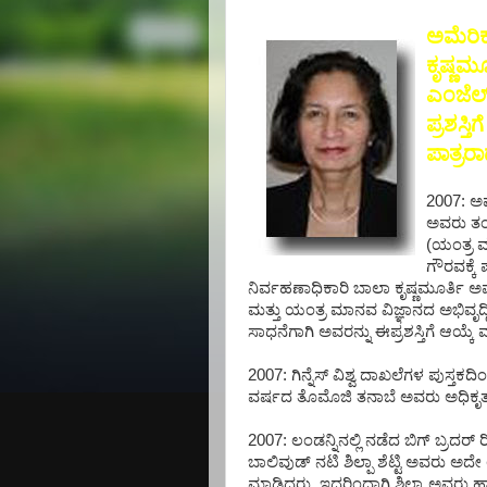
ಅಮೆರಿ
ಕೃಷ್ಣಮ
ಎಂಜೆಲ್
ಪ್ರಶಸ್
ಪಾತ್ರರ
2007: ಅ
ಅವರು ತಂತ
(ಯಂತ್ರ ಮ
ಗೌರವಕ್ಕೆ
ನಿರ್ವಹಣಾಧಿಕಾರಿ ಬಾಲಾ ಕೃಷ್ಣಮೂರ್ತಿ 
ಮತ್ತು ಯಂತ್ರ ಮಾನವ ವಿಜ್ಞಾನದ ಅಭಿವೃದ್ಧ
ಸಾಧನೆಗಾಗಿ ಅವರನ್ನು ಈಪ್ರಶಸ್ತಿಗೆ ಆಯ್
2007: ಗಿನ್ನೆಸ್ ವಿಶ್ವ ದಾಖಲೆಗಳ ಪುಸ್
ವರ್ಷದ ತೊಮೊಜಿ ತನಾಬೆ ಅವರು ಅಧಿಕೃತವಾಗಿ
2007: ಲಂಡನ್ನಿನಲ್ಲಿ ನಡೆದ ಬಿಗ್ ಬ್ರದ
ಬಾಲಿವುಡ್ ನಟಿ ಶಿಲ್ಪಾ ಶೆಟ್ಟಿ ಅವರು ಅದೇ
ಮಾಡಿದರು. ಇದರಿಂದಾಗಿ ಶಿಲ್ಪಾ ಅವರು ಹಾಲ