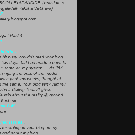
A OLLEYADAAGIDE. (reaction to
ngaladalli Yaksha Vaibhava)
NI
gallery.blogspot.com
g.. I liked it
h
le Info..
 bit busy, couldn’t read your blog
a few days, but had made a point to
he same on my system..... As J&K
s ringing the bells of the media
since past few weeks, thought of
g the same. Your blog Why Jammu
shmir Boiling Today? gives
le info about the reality @ ground
n Kashmir.
yak G M
,
ore
mer Issues.
.
 for writing in your blog on my
n and about my blog.