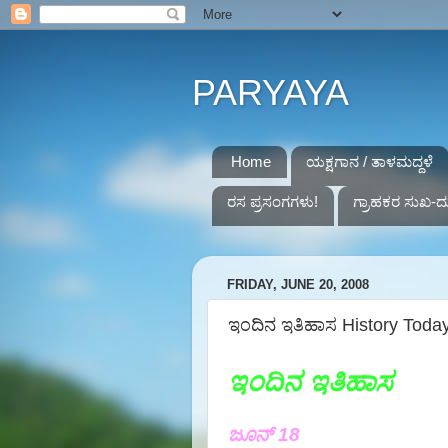
PARYAYA
Home
ಯಕ್ಷಗಾನ / ತಾಳಮದ್ದಳೆ
ರಸ ಪ್ರಸಂಗಗಳು!
ಗ್ರಾಹಕರ ಸುಖ-ದ
FRIDAY, JUNE 20, 2008
ಇಂದಿನ ಇತಿಹಾಸ History Toda
ಇಂದಿನ ಇತಿಹಾಸ
ಜೂನ್ 18