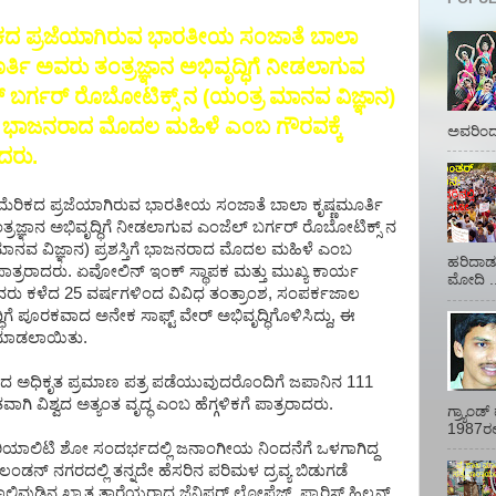
ಕದ ಪ್ರಜೆಯಾಗಿರುವ ಭಾರತೀಯ ಸಂಜಾತೆ ಬಾಲಾ
ೂರ್ತಿ ಅವರು ತಂತ್ರಜ್ಞಾನ ಅಭಿವೃದ್ಧಿಗೆ ನೀಡಲಾಗುವ
 ಬರ್ಗರ್ ರೊಬೋಟಿಕ್ಸ್ ನ (ಯಂತ್ರ ಮಾನವ ವಿಜ್ಞಾನ)
ತಿಗೆ ಭಾಜನರಾದ ಮೊದಲ ಮಹಿಳೆ ಎಂಬ ಗೌರವಕ್ಕೆ
ಅವರಿಂದ 
ಾದರು.
ಮೆರಿಕದ ಪ್ರಜೆಯಾಗಿರುವ ಭಾರತೀಯ ಸಂಜಾತೆ ಬಾಲಾ ಕೃಷ್ಣಮೂರ್ತಿ
್ರಜ್ಞಾನ ಅಭಿವೃದ್ಧಿಗೆ ನೀಡಲಾಗುವ ಎಂಜೆಲ್ ಬರ್ಗರ್ ರೊಬೋಟಿಕ್ಸ್ ನ
ಾನವ ವಿಜ್ಞಾನ) ಪ್ರಶಸ್ತಿಗೆ ಭಾಜನರಾದ ಮೊದಲ ಮಹಿಳೆ ಎಂಬ
ಹರಿದಾಡು
 ಪಾತ್ರರಾದರು. ಏವೋಲಿನ್ ಇಂಕ್ ಸ್ಥಾಪಕ ಮತ್ತು ಮುಖ್ಯ ಕಾರ್ಯ
ಮೋದಿ ..
ಅವರು ಕಳೆದ 25 ವರ್ಷಗಳಿಂದ ವಿವಿಧ ತಂತ್ರಾಂಶ, ಸಂಪರ್ಕಜಾಲ
ಿಗೆ ಪೂರಕವಾದ ಅನೇಕ ಸಾಫ್ಟ್ ವೇರ್ ಅಭಿವೃದ್ಧಿಗೊಳಿಸಿದ್ದು, ಈ
ಕೆ ಮಾಡಲಾಯಿತು.
ತಕದಿಂದ ಅಧಿಕೃತ ಪ್ರಮಾಣ ಪತ್ರ ಪಡೆಯುವುದರೊಂದಿಗೆ ಜಪಾನಿನ 111
 ವಿಶ್ವದ ಅತ್ಯಂತ ವೃದ್ಧ ಎಂಬ ಹೆಗ್ಗಳಿಕಗೆ ಪಾತ್ರರಾದರು.
ಗ್ರ್ಯಾಂ
1987ರಲ್ಲ
ರ್ ರಿಯಾಲಿಟಿ ಶೋ ಸಂದರ್ಭದಲ್ಲಿ ಜನಾಂಗೀಯ ನಿಂದನೆಗೆ ಒಳಗಾಗಿದ್ದ
 ಲಂಡನ್ ನಗರದಲ್ಲಿ ತನ್ನದೇ ಹೆಸರಿನ ಪರಿಮಳ ದ್ರವ್ಯ ಬಿಡುಗಡೆ
ಿವುಡ್ಡಿನ ಖ್ಯಾತ ತಾರೆಯರಾದ ಜೆನಿಫರ್ ಲೋಪೆಜ್, ಪ್ಯಾರಿಸ್ ಹಿಲ್ಟನ್