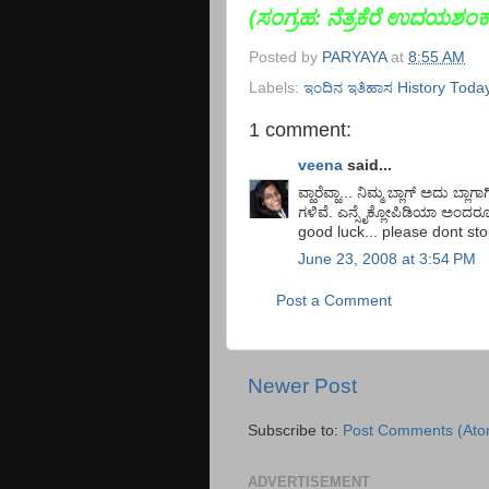
(ಸಂಗ್ರಹ:
ನೆತ್ರಕೆರೆ ಉದಯಶಂ
Posted by
PARYAYA
at
8:55 AM
Labels:
ಇಂದಿನ ಇತಿಹಾಸ History Toda
1 comment:
veena
said...
ವ್ಹಾರೆವ್ಹಾ... ನಿಮ್ಮ ಬ್ಲಾಗ್ ಅದು ಬ್
ಗಳಿವೆ. ಎನ್ಸೈಕ್ಲೋಪಿಡಿಯಾ ಅಂದರೂ ತಪ್ಪ
good luck... please dont stop
June 23, 2008 at 3:54 PM
Post a Comment
Newer Post
Subscribe to:
Post Comments (Ato
ADVERTISEMENT