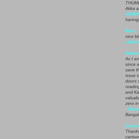
THUMB
Akka a
-HARI
harini
Nice..
nice blo
-Amrit
Valuab
As I am
since 
save t
issue i
doors 
readin
and Ka
valuab
zero i
- Vina
Bangal
Consu
Thanks
cartoo