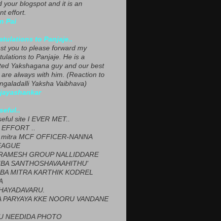
ed your blogspot and it is an
nt effort.
n Pai
tulations to Panjaje..
est you to please forward my
ulations to Panjaje. He is a
ted Yakshagana guy and our best
 are always with him. (Reaction to
ngaladalli Yaksha Vaibhava)
ijayashankar
seful..
seful site I EVER MET..
EFFORT ..
 mitra MCF OFFICER-NANNA
EAGUE
ARAMESH GROUP NALLIDDARE
BA SANTHOSHAVAAHITHU'
BA MITRA KARTHIK KODREL
A
HAYADAVARU.
 PARYAYA KKE NOORU VANDANE
U NEEDIDA PHOTO