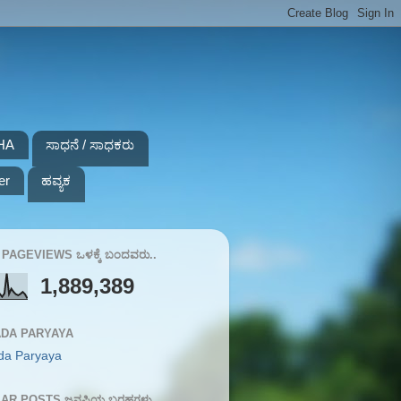
HA
ಸಾಧನೆ / ಸಾಧಕರು
er
ಹವ್ಯಕ
PAGEVIEWS ಒಳಕ್ಕೆ ಬಂದವರು..
1,889,389
DA PARYAYA
da Paryaya
AR POSTS ಜನಪ್ರಿಯ ಬರಹಗಳು