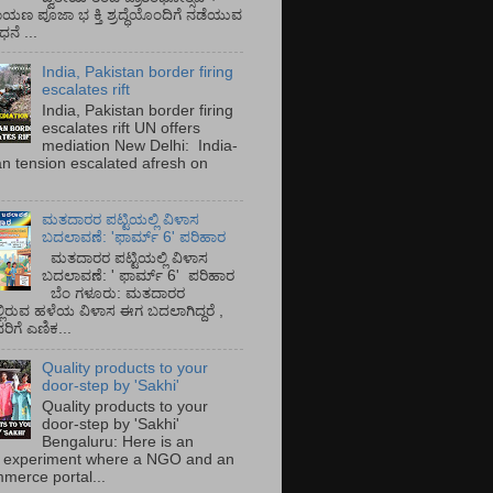
ಾಯಣ ಪೂಜಾ ಭ ಕ್ತಿ ಶ್ರದ್ಧೆಯೊಂದಿಗೆ ನಡೆಯುವ
ನೆ ...
India, Pakistan border firing
escalates rift
India, Pakistan border firing
escalates rift UN offers
mediation New Delhi: India-
an tension escalated afresh on
.
ಮತದಾರರ ಪಟ್ಟಿಯಲ್ಲಿ ವಿಳಾಸ
ಬದಲಾವಣೆ: 'ಫಾರ್ಮ್ 6' ಪರಿಹಾರ
ಮತದಾರರ ಪಟ್ಟಿಯಲ್ಲಿ ವಿಳಾಸ
ಬದಲಾವಣೆ: ' ಫಾರ್ಮ್ 6' ಪರಿಹಾರ
ಬೆಂ ಗಳೂರು: ಮತದಾರರ
್ಲಿರುವ ಹಳೆಯ ವಿಳಾಸ ಈಗ ಬದಲಾಗಿದ್ದರೆ ,
ಿಗೆ ಎಣಿಕ...
Quality products to your
door-step by 'Sakhi'
Quality products to your
door-step by 'Sakhi'
Bengaluru: Here is an
 experiment where a NGO and an
merce portal...