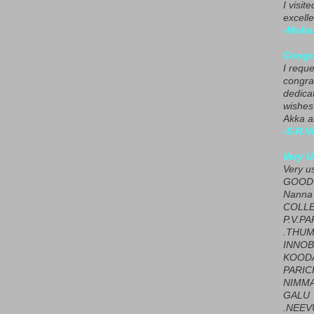
I visit
excelle
-Moha
Congra
I requ
congrat
dedica
wishes
Akka a
-S.R.V
Very U
Very u
GOOD 
Nanna
COLL
P.V.P
.THUM
INNOB
KOOD
PARIC
NIMMA
GALU
.NEEV