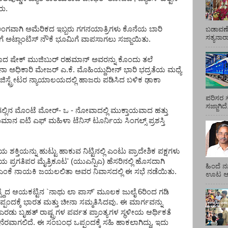
ರು.
ಅಂಗವಾಗಿ ಅಮೆರಿಕದ ಇಬ್ಬರು ಗಗನಯಾತ್ರಿಗಳು ಕೊನೆಯ ಬಾರಿ
ಬಡಾವಣೆ
ಸತ್ಯನಾ
ಗೆ ಅಟ್ಲಾಂಟಿಸ್ ನೌಕೆ ಭೂಮಿಗೆ ವಾಪಸಾಗಲು ಸಜ್ಜಾಯಿತು.
ಣರಾದ ಷೇಕ್ ಮುಜಿಬುರ್ ರಹಮಾನ್ ಅವರನ್ನು ಕೊಂದು ತಲೆ
ಸೇನಾ ಅಧಿಕಾರಿ ಮೇಜರ್ ಎ.ಕೆ. ಮೊಹಿಯ್ದುದೀನ್ ಭಾರಿ ಭದ್ರತೆಯ ಮಧ್ಯೆ
ಯಾಜಿಸ್ಟ್ರೇಟರ ನ್ಯಾಯಾಲಯದಲ್ಲಿ ಹಾಜರು ಪಡಿಸಿದ ಬಳಿಕ ಢಾಕಾ
ಪರಿಸರ ಸ
ಸಜ್ಜಾಗಿದ
್ಲಿನ ಮೊಂಟೆ ಮೋರ್- ಒ - ನೋವಾದಲ್ಲಿ ಮುಕ್ತಾಯವಾದ ಹತ್ತು
ಾನ ಐಟಿ ಎಫ್ ಮಹಿಳಾ ಟೆನಿಸ್ ಟೂರ್ನಿಯ ಸಿಂಗಲ್ಸ್ ಪ್ರಶಸ್ತಿ
ಯ ಶಕ್ತಿಯನ್ನು ಹುಟ್ಟು ಹಾಕುವ ನಿಟ್ಟಿನಲ್ಲಿ ಎಂಟು ಪ್ರಾದೇಶಿಕ ಪಕ್ಷಗಳು
್ರೀಯ ಪ್ರಗತಿಪರ ಮೈತ್ರಿಕೂಟ' (ಯುಎನ್ಪಿಎ) ಹೆಸರಿನಲ್ಲಿ ಹೊಸದಾಗಿ
ಹಿಂದೆ ನ
ಂಕೆ ನಾಯಕಿ ಜಯಲಲಿತಾ ಅವರ ನಿವಾಸದಲ್ಲಿ ಈ ಸಭೆ ನಡೆಯಿತು.
ಊಟ ಆಯ್
್ಟ್ದಿದ ಆಯಕಟ್ಟಿನ `ನಾಥು ಲಾ ಪಾಸ್' ಮೂಲಕ ಜುಲೈ 6ರಿಂದ ಗಡಿ
ಪಂದಕ್ಕೆ ಭಾರತ ಮತ್ತು ಚೀನಾ ಸಮ್ಮತಿಸಿದವು. ಈ ಮಾರ್ಗವನ್ನು
 ಎರಡು ಬೃಹತ್ ರಾಷ್ಟ್ರಗಳ ಪರ್ವತ ಪ್ರಾಂತ್ಯಗಳ ಸ್ಥಳೀಯ ಆರ್ಥಿಕತೆ
್ಚಿನ ನೆರವಾಗಲಿದೆ. ಈ ಸಂಬಂಧ ಒಪ್ಪಂದಕ್ಕೆ ಸಹಿ ಹಾಕಲಾಗಿದ್ದು, ಇದು