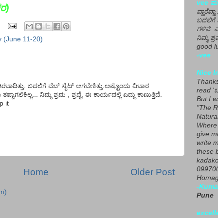
vee ಮನ
ಕರ
)
ವ್ಹಾರೆವ್ಹ
ಬದಲಿಗೆ 
ಗಳಿವೆ. 
ನಿಮ್ಮ ಶ್ರ
y (June 11-20)
good lu
-vee
Nice I
Thanks 
ಲಾಗಾಗಿರಬಾದಿತ್ತು. ಬದಲಿಗೆ ವೆಬ್ ಸೈಟ್ ಆಗಬೇಕಿತ್ತು.ಅಷ್ಟೊಂದು ವಿಚಾರ
read 'ಒ
ಾಗಲಿಕಿಲ್ಲ... ನಿಮ್ಮ ಶ್ರಮ , ಶ್ರದ್ಧೆ, ಈ ಕಾರ್ಯದಲ್ಲಿ ಎದ್ದು ಕಾಣುತ್ತಿದೆ.
But I 
 it
"The R
Natura
Where 
give m
write m
these b
kadako
099700
Home
Older Post
Homage
-Kuma
m)
Pune
excell