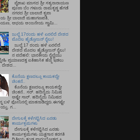
ವೈಶಾಖ ಮಾಸದ ಶ್ರೀ ಸತ್ಯನಾರಾಯಣ
ಪೂಜಾ ಬೆಂ ಗಳೂರು ರಾಮಕೃಷ್ಣ ಹೆಗಡೆ
ನಗರದ ಶ್ರೀ ಬಾಲಾಜಿ ಕೃಪಾ
ಯ ಶ್ರೀ ಬಾಲಾಜಿ ಮಹಾಗಣಪತಿ,
ರಾಯಣ, ಅಭಯ ಆಂಜನೇಯ ಸ್ವಾಮಿ...
ಜುಲೈ 17ರಂದು ಹಳಿ ಏರಲಿದೆ ದೇಶದ
ಮೊದಲ ಹೈಡ್ರೋಜನ್ ರೈಲು!
ಜುಲೈ 17 ರಂದು ಹಳಿ ಏರಲಿದೆ
ದೇಶದ ಮೊದಲ ಹೈಡ್ರೋಜನ್ ರೈಲು!
ನ ವದೆಹಲಿ: ಭಾರತೀಯ ರೈಲ್ವೆಯು
್ನೇಹಿ ಪ್ರಯಾಣದತ್ತ ಐತಿಹಾಸಿಕ ಹೆಜ್ಜೆ ಇಡಲು
ೆ. ದೇಶದ...
ಕೊನೆಯ ಕ್ಷಣದಲ್ಲೂ ಕಾಯಕದ್ದೇ
ಚಿಂತನೆ..
ಕೊನೆಯ ಕ್ಷಣದಲ್ಲೂ ಕಾಯಕದ್ದೇ
ಚಿಂತನೆ.. ಸರ್.‌ ಹದಿನೈದು ನಿಮಿಷ
ಅಷ್ಟೇ ಸಾರ್.‌ ಹದಿನೈದು ನಿಮಿಷದ
ನ್ನ ಬಳಿ ಫೋನಿನಲ್ಲಿ ಮಾತನಾಡಿದ್ದರು.ಈಗಷ್ಟೇ
ತು. ಗ...
ದೇಗುಲಕ್ಕೆ ಕಳೆಗಟ್ಟಿಸಿದ ಎರಡು
ಕಾರ್ಯಕ್ರಮಗಳು
ದೇಗುಲಕ್ಕೆ ಕಳೆಗಟ್ಟಿಸಿದ ಎರಡು
ಕಾರ್ಯಕ್ರಮಗಳು ಯಕ್ಷಗಾನ ತರಗತಿ
ದ್ವಿತೀಯ ತಂಡ ಪ್ರಾರಂಭೋತ್ಸವ +