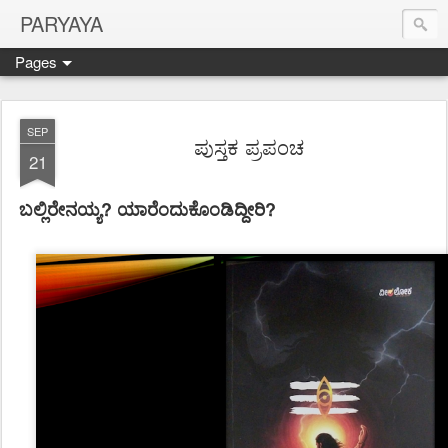
PARYAYA
Pages
SEP
ಪುಸ್ತಕ ಪ್ರಪಂಚ
21
ಬಲ್ಲಿರೇನಯ್ಯ? ಯಾರೆಂದುಕೊಂಡಿದ್ದೀರಿ?