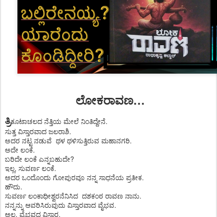
ಲೋಕರಾವಣ
…
ತ್ರಿ
ಕೂಟಾಚಲದ ನೆತ್ತಿಯ ಮೇಲೆ ನಿಂತಿದ್ದೇನೆ.
ಸುತ್ತ ವಿಸ್ತಾರವಾದ ಜಲರಾಶಿ.
ಅದರ ನಟ್ಟ ನಡುವೆ
ಥಳ ಥಳಿಸುತ್ತಿರುವ ಮಹಾನಗರಿ.
ಅದೇ ಲಂಕೆ.
ಬರಿದೇ ಲಂಕೆ ಎನ್ನಬಹುದೇ?
ಇಲ್ಲ, ಸುವರ್ಣ ಲಂಕೆ.
ಅದರ ಒಂದೊಂದು ಗೋಪುರವೂ ನನ್ನ ಸಾಧನೆಯ ಪ್ರತೀಕ.
ಹೌದು.
ಸುವರ್ಣ ಲಂಕಾಧೀಶ್ವರನೆನಿಸಿದ
ದಶಕಂಠ ರಾವಣ ನಾನು.
ನನ್ನನ್ನು ಆವರಿಸಿರುವುದು ವಿಸ್ತಾರವಾದ ವೈಭವ.
ಅಲ್ಲ, ವೈಭವದ ವಿಸ್ತಾರ.