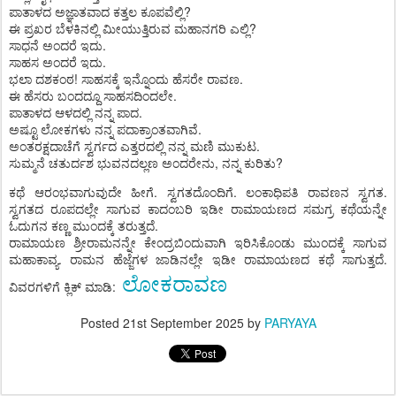
ಪಾತಾಳದ ಅಜ್ಞಾತವಾದ ಕತ್ತಲ ಕೂಪವೆಲ್ಲಿ?
ಈ ಪ್ರಖರ ಬೆಳಕಿನಲ್ಲಿ ಮೀಯುತ್ತಿರುವ ಮಹಾನಗರಿ ಎಲ್ಲಿ?
ಸಾಧನೆ ಅಂದರೆ ಇದು.
ಸಾಹಸ ಅಂದರೆ ಇದು.
ಭಲಾ ದಶಕಂಠ! ಸಾಹಸಕ್ಕೆ ಇನ್ನೊಂದು ಹೆಸರೇ ರಾವಣ.
ಈ ಹೆಸರು ಬಂದದ್ದೂ ಸಾಹಸದಿಂದಲೇ.
ಪಾತಾಳದ ಆಳದಲ್ಲಿ ನನ್ನ ಪಾದ.
ಅಷ್ಟೂ ಲೋಕಗಳು ನನ್ನ ಪದಾಕ್ರಾಂತವಾಗಿವೆ.
ಅಂತರಕ್ಷದಾಚೆಗೆ ಸ್ವರ್ಗದ ಎತ್ತರದಲ್ಲಿ ನನ್ನ ಮಣಿ ಮುಕುಟ.
ಸುಮ್ಮನೆ ಚತುರ್ದಶ ಭುವನದಲ್ಲಣ ಅಂದರೇನು, ನನ್ನ ಕುರಿತು?
ಕಥೆ ಆರಂಭವಾಗುವುದೇ ಹೀಗೆ. ಸ್ವಗತದೊಂದಿಗೆ. ಲಂಕಾಧಿಪತಿ ರಾವಣನ ಸ್ವಗತ.
ಸ್ವಗತದ ರೂಪದಲ್ಲೇ ಸಾಗುವ ಕಾದಂಬರಿ ಇಡೀ ರಾಮಾಯಣದ ಸಮಗ್ರ ಕಥೆಯನ್ನೇ
ಓದುಗನ ಕಣ್ಣ ಮುಂದಕ್ಕೆ ತರುತ್ತದೆ.
ರಾಮಾಯಣ ಶ್ರೀರಾಮನನ್ನೇ ಕೇಂದ್ರಬಿಂದುವಾಗಿ ಇರಿಸಿಕೊಂಡು ಮುಂದಕ್ಕೆ ಸಾಗುವ
ಮಹಾಕಾವ್ಯ. ರಾಮನ ಹೆಜ್ಜೆಗಳ ಜಾಡಿನಲ್ಲೇ ಇಡೀ ರಾಮಾಯಣದ ಕಥೆ ಸಾಗುತ್ತದೆ.
ಲೋಕರಾವಣ
ವಿವರಗಳಿಗೆ ಕ್ಲಿಕ್‌ ಮಾಡಿ:
Posted
21st September 2025
by
PARYAYA