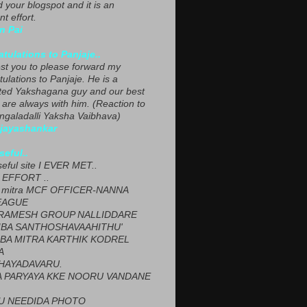
ed your blogspot and it is an
nt effort.
n Pai
tulations to Panjaje..
est you to please forward my
ulations to Panjaje. He is a
ted Yakshagana guy and our best
 are always with him. (Reaction to
ngaladalli Yaksha Vaibhava)
ijayashankar
seful..
seful site I EVER MET..
EFFORT ..
 mitra MCF OFFICER-NANNA
EAGUE
ARAMESH GROUP NALLIDDARE
BA SANTHOSHAVAAHITHU'
BA MITRA KARTHIK KODREL
A
HAYADAVARU.
 PARYAYA KKE NOORU VANDANE
U NEEDIDA PHOTO