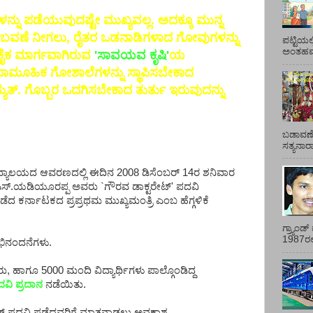
್ನು ಪಡೆಯುವುದಷ್ಟೇ ಮುಖ್ಯವಲ್ಲ. ಅದಕ್ಕೂ ಮುನ್ನ
ೈತರ ಬವಣೆ ನೀಗಲು, ರೈತರ ಒಡನಾಡಿಗಳಾದ ಗೋವುಗಳನ್ನು
ಪಟ್ಟಿಯಲ
ಅಂತಹವರ
 ಏಕೈಕ ಮಾರ್ಗವಾಗಿರುವ
'ಸಾವಯವ ಕೃಷಿ'
ಯ
್ಲೂ ಸಾಮೂಹಿಕ ಗೋಶಾಲೆಗಳನ್ನು ಸ್ಥಾಪಿಸಬೇಕಾದ
ುತ್. ಗೊಬ್ಬರ ಒದಗಿಸಬೇಕಾದ ತುರ್ತು ಇರುವುದನ್ನು
ಬಡಾವಣೆ
ಸತ್ಯನಾ
ವಿದ್ಯಾಲಯದ ಆವರಣದಲ್ಲಿ ಈದಿನ 2008 ಡಿಸೆಂಬರ್ 14ರ ಶನಿವಾರ
.ಎಸ್.ಯಡಿಯೂರಪ್ಪ ಅವರು `ಗೌರವ ಡಾಕ್ಟರೇಟ್' ಪದವಿ
ೆದ ಕರ್ನಾಟಕದ ಪ್ರಪ್ರಥಮ ಮುಖ್ಯಮಂತ್ರಿ ಎಂಬ ಹೆಗ್ಗಳಿಕೆ
ಗ್ರ್ಯಾಂ
1987ರಲ್ಲ
ಿನಂದನೆಗಳು.
, ಹಾಗೂ 5000 ಮಂದಿ ವಿದ್ಯಾರ್ಥಿಗಳು ಪಾಲ್ಗೊಂಡಿದ್ದ
ದವಿ ಪ್ರದಾನ
ನಡೆಯಿತು.
ಟ್ ಪದವಿ ಪಡೆದವರಿಗೆ ಮಾತನಾಡಲು ಅವಕಾಶ