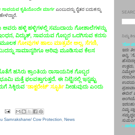
ಕೇ ಸಾವಯವ ಕೃಷಿಯೊಂದೇ ಮಾರ್ಗ
ಎಂಬುದನ್ನು ರೈತರ ಬದುಕನ್ನು
SEARCH
ಹೇಳಿದ್ದಾರೆ.
ಅವರು ಹಳ್ಳಿ ಹಳ್ಳಿಗಳಲ್ಲಿ ಸಮುದಾಯ ಗೋಶಾಲೆಗಳನ್ನು
ಕಾದ ಇಂಧನ, ವಿದ್ಯುತ್, ಸಾವಯವ ಗೊಬ್ಬರ ಒದಗಿಸುವ ಕನಸು
ನಿಮ್ಮ 
ಗಳ ಮೂಲಕ
ಗೋವುಗಳ ಹಾಲು ಮಾತ್ರವೇ ಅಲ್ಲ, ಸೆಗಣಿ,
'ಗೋ-ಪರಾ
ಂಬುದನ್ನು ಸಾಮಾನ್ಯರಿಗೂ ಅರಿವು ಮೂಡಿಸುವ ಕೆಲಸ
ಇದು ತೀರ
ಅನ್ನಿ, 
ಹೆಸರಿನಲ
ಉತ್ತಮ, 
ರ ಜೊತೆಗೆ ಹಸಿರು ಕ್ರಾಂತಿಯ ರಾಸಾಯನಿಕ ಗೊಬ್ಬರ
ನಿಮ್ಮೊ
ರಂಜನೀಯ
ಮತ್ತೆ ಫಲವತ್ತಾಗುತ್ತದೆ. ಈ ನಿಟ್ಟಿನಲ್ಲಿ ಇನ್ನಷ್ಟು
ಉದಯಶಂಕರ
ಗೆ ಸಿಕ್ಕಿರುವ
'ಡಾಕ್ಟರೇಟ್' ಸ್ಫೂರ್ತಿ
ನೀಡುವುದು ಎಂದು
ಪ್ರಜಾವಾ
ಈದಿನ' ವ
ಅಂಗಿಯ
ಇರಬಹು
ನಿಮ್ಮ ಬ್
ಸಮೃದ್ಧವ
u Samrakshane/ Cow Protection
,
News
ಸುಮಂಗಲ
- ನಾಗೇಶ