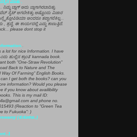
ಸ್ಸಿನ ಮಾತು .
ಾ... ನಿಮ್ಮ ಬ್ಲಾಗ್ ಅದು ಬ್ಲಾಗಾಗಿರಬಾದಿತ್ತು.
ವೆಬ್ ಸೈಟ್ ಆಗಬೇಕಿತ್ತು.ಅಷ್ಟೊಂದು ವಿಚಾರ
ಎನ್ಸೈಕ್ಲೋಪಿಡಿಯಾ ಅಂದರೂ ತಪ್ಪಾಗಲಿಕಿಲ್ಲ...
ಮ , ಶ್ರದ್ಧೆ, ಈ ಕಾರ್ಯದಲ್ಲಿ ಎದ್ದು ಕಾಣುತ್ತಿದೆ.
ck... please dont stop it
nformation.
.
a lot for nice Information. I have
ಂದು ಹುಲ್ಲಿನ ಕ್ರಾಂತಿ' kannada book.
want both "One-Straw Revolution"
oad Back to Nature and The
l Way Of Farming" English Books.
can I get both the books? can you
ore information? Would you please
e if you know about availibility
ooks. This is my mail ID:
lla@gmail.com and phone no.
15493 (Reaction to "Green Tea
 to Fukuoka": )
rswamy (ಕುಕೂಊ..)
ent..1