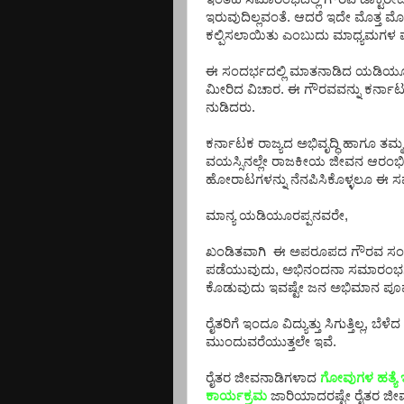
ಇರುವುದಿಲ್ಲವಂತೆ. ಆದರೆ ಇದೇ ಮೊತ್ತ 
ಕಲ್ಪಿಸಲಾಯಿತು ಎಂಬುದು ಮಾಧ್ಯಮಗಳ 
ಈ ಸಂದರ್ಭದಲ್ಲಿ ಮಾತನಾಡಿದ ಯಡಿಯೂರಪ್
ಮೀರಿದ ವಿಚಾರ. ಈ ಗೌರವವನ್ನು ಕರ್ನಾಟಕ
ನುಡಿದರು.
ಕರ್ನಾಟಕ ರಾಜ್ಯದ ಅಭಿವೃದ್ಧಿ ಹಾಗೂ ತಮ
ವಯಸ್ಸಿನಲ್ಲೇ ರಾಜಕೀಯ ಜೀವನ ಆರಂಭಿಸ
ಹೋರಾಟಗಳನ್ನು ನೆನಪಿಸಿಕೊಳ್ಳಲೂ ಈ ಸಮ
ಮಾನ್ಯ ಯಡಿಯೂರಪ್ಪನವರೇ,
ಖಂಡಿತವಾಗಿ ಈ ಅಪರೂಪದ ಗೌರವ ಸಂದದ್ದಕ
ಪಡೆಯುವುದು, ಅಭಿನಂದನಾ ಸಮಾರಂಭಗಳಲ್ಲಿ
ಕೊಡುವುದು ಇವಷ್ಟೇ ಜನ ಅಭಿಮಾನ ಪೂ
ರೈತರಿಗೆ ಇಂದೂ ವಿದ್ಯುತ್ತು ಸಿಗುತ್ತಿಲ್ಲ, ಬೆ
ಮುಂದುವರೆಯುತ್ತಲೇ ಇವೆ.
ರೈತರ ಜೀವನಾಡಿಗಳಾದ
ಗೋವುಗಳ ಹತ್ಯೆ 
ಕಾರ್ಯಕ್ರಮ
ಜಾರಿಯಾದರಷ್ಟೇ ರೈತರ ಜೀವ