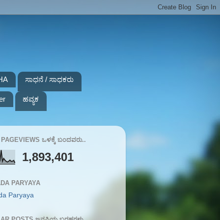
HA
ಸಾಧನೆ / ಸಾಧಕರು
er
ಹವ್ಯಕ
PAGEVIEWS ಒಳಕ್ಕೆ ಬಂದವರು..
1,893,401
DA PARYAYA
da Paryaya
AR POSTS ಜನಪ್ರಿಯ ಬರಹಗಳು