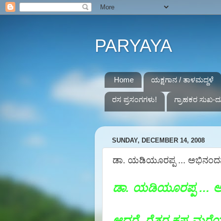
PARYAYA
Home
ಯಕ್ಷಗಾನ / ತಾಳಮದ್ದಳೆ
ರಸ ಪ್ರಸಂಗಗಳು!
ಗ್ರಾಹಕರ ಸುಖ-ದ
SUNDAY, DECEMBER 14, 2008
ಡಾ. ಯಡಿಯೂರಪ್ಪ ... ಅಭಿನಂದನೆಗ
ಡಾ. ಯಡಿಯೂರಪ್ಪ ... 
ಆದರೆ, ರೈತರ ಕಷ್ಟ ಮರೆಯದ