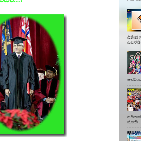
ವಿಶೇಷ ಸ
ಎಎಸ್‌ಡಿ
ಅವರಿಂದ 
ಹರಿದಾಡು
ಮೋದಿ ..