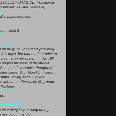
A OLLEYADAAGIDE. (reaction to
ngaladalli Yaksha Vaibhava)
NI
gallery.blogspot.com
g.. I liked it
h
le Info..
 bit busy, couldn’t read your blog
a few days, but had made a point to
he same on my system..... As J&K
s ringing the bells of the media
since past few weeks, thought of
g the same. Your blog Why Jammu
shmir Boiling Today? gives
le info about the reality @ ground
n Kashmir.
yak G M
,
ore
mer Issues.
.
 for writing in your blog on my
n and about my blog.