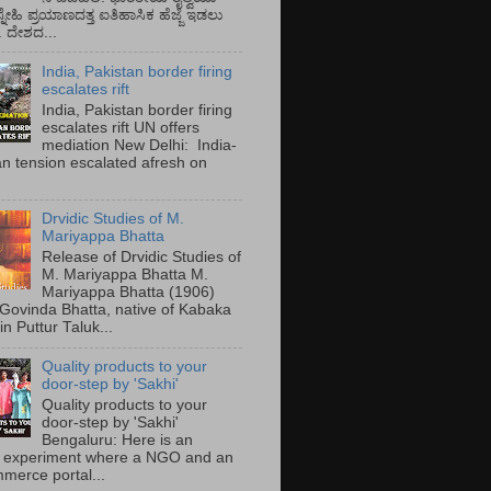
್ನೇಹಿ ಪ್ರಯಾಣದತ್ತ ಐತಿಹಾಸಿಕ ಹೆಜ್ಜೆ ಇಡಲು
ೆ. ದೇಶದ...
India, Pakistan border firing
escalates rift
India, Pakistan border firing
escalates rift UN offers
mediation New Delhi: India-
an tension escalated afresh on
.
Drvidic Studies of M.
Mariyappa Bhatta
Release of Drvidic Studies of
M. Mariyappa Bhatta M.
Mariyappa Bhatta (1906)
 Govinda Bhatta, native of Kabaka
 in Puttur Taluk...
Quality products to your
door-step by 'Sakhi'
Quality products to your
door-step by 'Sakhi'
Bengaluru: Here is an
 experiment where a NGO and an
merce portal...