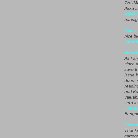
THUMB
Akka a
-HARI
harini
Nice..
nice blo
-Amrit
Valuab
As I am
since 
save t
issue i
doors 
readin
and Ka
valuab
zero i
- Vina
Bangal
Consu
Thanks
cartoo