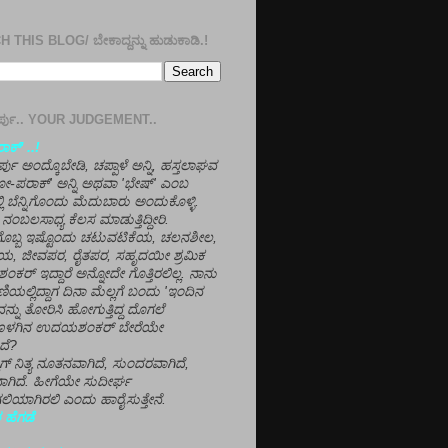
 THIS BLOG/ ಬೇಕಾದ್ದನ್ನು ಹುಡುಕಾಡಿ.!
ತೀರ್ಪು.. YOUR JUDGEMENT..
ಕ್' ..!
್ಪು ಅಂದ್ಕೊಬೇಡಿ, ಚಪ್ಪಾಳೆ ಅನ್ನಿ, ಹಸ್ತಲಾಘವ
'ಗೋ-ಪರಾಕ್' ಅನ್ನಿ ಅಥವಾ 'ಭೇಷ್' ಎಂಬ
್ಲಿ ಬೆನ್ನಿಗೊಂದು ಮೆದುಬಾರು ಅಂದುಕೊಳ್ಳಿ.
ನಂಬಲಸಾಧ್ಯ ಕೆಲಸ ಮಾಡುತ್ತಿದ್ದೀರಿ.
ಳಗೊಬ್ಬ ಇಷ್ಟೊಂದು ಚಟುವಟಿಕೆಯ, ಚಲನಶೀಲ,
, ಜೀವಪರ, ರೈತಪರ, ಸಹೃದಯೀ ಶ್ರಮಿಕ
್ ಇದ್ದಾರೆ ಅನ್ನೋದೇ ಗೊತ್ತಿರಲಿಲ್ಲ. ನಾನು
ಣಿಯಲ್ಲಿದ್ದಾಗ ದಿನಾ ಮೆಲ್ಲಗೆ ಬಂದು 'ಇಂದಿನ
ನ್ನು ತೋರಿಸಿ ಹೋಗುತ್ತಿದ್ದ ದೊಗಲೆ
ೊಳಗಿನ ಉದಯಶಂಕರ್ ಬೇರೆಯೇ
ದೆ?
ಲಾಗ್ ನಿತ್ಯ ನೂತನವಾಗಿದೆ, ಸುಂದರವಾಗಿದೆ,
ಾಗಿದೆ. ಹೀಗೆಯೇ ಸುದೀರ್ಘ
ಿಯಾಗಿರಲಿ ಎಂದು ಹಾರೈಸುತ್ತೇನೆ.
 ಹೆಗಡೆ