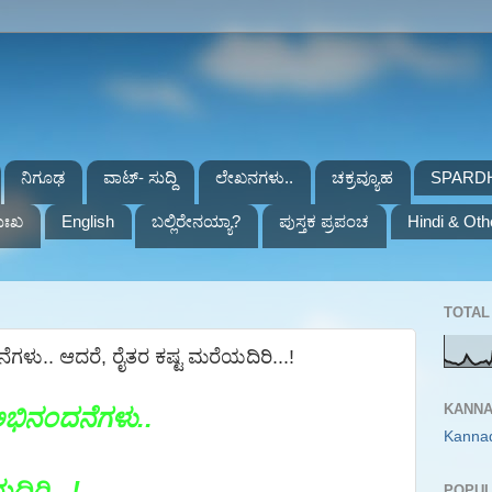
ನಿಗೂಢ
ವಾಟ್- ಸುದ್ದಿ
ಲೇಖನಗಳು..
ಚಕ್ರವ್ಯೂಹ
SPARD
ುಃಖ
English
ಬಲ್ಲಿರೇನಯ್ಯಾ?
ಪುಸ್ತಕ ಪ್ರಪಂಚ
Hindi & Oth
TOTAL 
ಳು.. ಆದರೆ, ರೈತರ ಕಷ್ಟ ಮರೆಯದಿರಿ...!
KANNA
ಅಭಿನಂದನೆಗಳು..
Kanna
ಿರಿ...!
POPUL