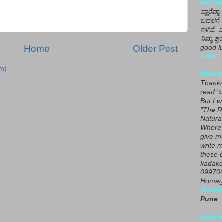
vee ಮನ
ವ್ಹಾರೆವ್ಹ
ಬದಲಿಗೆ 
ಗಳಿವೆ. 
ನಿಮ್ಮ ಶ್ರ
Home
Older Post
good lu
-vee
m)
Nice I
Thanks 
read 'ಒ
But I 
"The R
Natura
Where 
give m
write m
these b
kadako
099700
Homage
-Kuma
Pune
excell