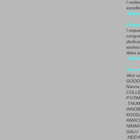
I visit
excelle
-Moha
Congra
I requ
congrat
dedica
wishes
Akka a
-S.R.V
Very U
Very u
GOOD 
Nanna
COLL
P.V.P
.THUM
INNOB
KOOD
PARIC
NIMMA
GALU
.NEEV