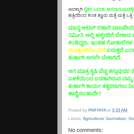
ಅದಕ್ಕಾಗಿ
ರೈತರ ಬದುಕು ಹಸನಾಗುವುದಕ್
ಹತ್ತಿರದಿಂದ ಕಂಡ ತಜ್ಞರು ಮತ್ತೆ ಮತ್ತೆ ಒತ್ತಿ 
ಮಾನ್ಯ ಅಟಲ್ ಬಿಹಾರಿ ವಾಜಪೇಯಿ 
ನಿರ್ಮಿಸಿ ಅಲ್ಲಿ ಹಳ್ಳಿಗರಿಗೆ ಬೇ
ಕಂಡಿದ್ದರು. ಇಂತಹ ಗೋಶಾಲೆ
ಮೂತ್ರಗಳಿಗೂ ಬೆಲೆ
ಬರುತ್ತದೆ ಎ
ತುರ್ತಾಗಿ ಆಗಲೇ ಬೇಕಾಗಿದೆ.
ಆಗ ಮಾತ್ರ ಕೃಷಿ ವೆಚ್ಚ ತಗ್ಗುವುದ
ಬಳಕೆಯಿಂದ ಬರಡಾಗಿರುವ ನಮ್ಮ ಭೂಮಿ 
ತುರ್ತಾಗಿ ಕಾರ್ಯ ತತ್ಪರರಾಗಲು ನಿಮ
ಹಾರೈಸಬಹುದೇ?
Posted by
PARYAYA
at
3:33 AM
Labels:
Agriculture/ Journalism
,
Go
No comments: