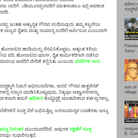
ಪರಿಸರ ಸ
ಮೊದಲ ಬಾರಿಗೆ ುಡಿಯೂರಪ್ಪನವರಿಗೆ ಮಾತನಾಡಲೂ ಇಲ್ಲಿ ಅವಕಾಶ
ಸಜ್ಜಾಗಿದ
ವರದಿ.
ಪ ಇಂತಹ ಅತ್ಯುನ್ನತ ಗೌರವ ಸಂದಿರುವುದು ತಮ್ಮ ಕಲ್ಪನೆಗೂ
 ರಾಜ್ಯದ ರೈತರು ಮತ್ತು ಸಾಮಾನ್ಯ ಜನರಿಗೆ ಅರ್ಪಿಸುವ ಎಂಬುದಾಗಿ
Pakist
್ಮ ಹೋರಾಟದ ಹಾದಿಯನ್ನು ನೆನಪಿಸಿಕೊಳ್ಳಲು, ಅತ್ಯಂತ ಕಿರಿಯ
Satur..
ಿದ ಪರಿ, ಹೋರಾಟದ ಮಾರ್ಗ, ರೈತ ಕಾರ್ಮಿಕರಿಗಾಗಿ ನಡೆಸಿದ
ಾರಂಭ ಅವರಿಗೆ ವೇದಿಕೆ ಕಲ್ಪಿಸಿತು ಎಂಬುದು
ವರದಿಗಳ ಸಾರ
.
್ಕಾಗಿ ನಿಮಗೆ ಅಭಿನಂದನೆಗಳು. ಆದರೆ 'ಗೌರವ ಡಾಕ್ಟರೇಟ್'
son of
 ಸನ್ಮಾನ ಮಾಡಿಸಿಕೊಳ್ಳುವುದು, ನಿತ್ಯವೂ ಆಶ್ವಾಸನೆಗಳನ್ನು
village
ರ್ವಕವಾಗಿ ತಮಗೆ
ಅಧಿಕಾರ
ಕೊಟ್ಟದ್ದಕ್ಕೆ ಮಾಡಬೇಕಾದ ಕರ್ತವ್ಯಗಳಲ್ಲ.
ಳೆದ ಬೆಳೆಗಳಿಗೆ ಸೂಕ್ತ ಬೆಲೆ ಲಭಿಸುತ್ತಿಲ್ಲ. ಜನಸಾಮಾನ್ಯರ ಬವಣೆಗಳು ಇನ್ನೂ
unique
ಇನ್ನೂ ನಿರಂತರ
ಮುಂದುವರೆದಿದೆ. ಅವುಗಳ
ರಕ್ಷಣೆಗೆ ಸೂಕ್ತ
E- Com
ನವೂ ಸುಧಾರಿಸುತ್ತದೆ.