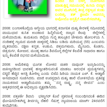
ಹಿಂದಿನ ದಿನ ಬೆಳಗ್ಗೆ ಯೋಗಾಸನ
ಮಾಡುತ್ತಿದ್ದ ಸಮಯದಲ್ಲಿ ಕುಸಿದು ಬಿದ್ದಾಗ
ಅವರ ಮೂಗಿನಲ್ಲಿ ತೀವ್ರ ರಕ್ತಸ್ರಾವ ಕಂಡು
ಬಂದಿತ್ತು. ತತ್ ಕ್ಷಣವೇ ಅವರನ್ನು
ಅಪೋಲೊ ಆಸ್ಪತ್ರೆಗೆ ದಾಖಲಿಸಲಾಗಿತ್ತು.
2008: ಬಂಗಾಳಕೊಲ್ಲಿಯ ಆಗ್ನೇಯ ಭಾಗದಲ್ಲಿ ಕರ್ನಾಟಕ ಮತ್ತು ಕೇರಳಕ್ಕೆ ಸಮೀಪದಲ್ಲಿ
ವಾಯುಭಾರ ಕುಸಿತ ಉಂಟಾದ ಹಿನ್ನೆಲೆಯಲ್ಲಿ ರಾಜ್ಯದ ಕೆಲವು ಜಿಲ್ಲೆಗಳಲ್ಲಿ
ಮಳೆಯಾಯಿತು. ತುಮಕೂರು ಜಿಲ್ಲೆಯ ಗುಬ್ಬಿ ತಾಲ್ಲೂಕಿನ ಚೇಳೂರು ಹೋಬಳಿಯ ಸಿ.
ನಂದಿಹಳ್ಳಿ ಗ್ರಾಮದ ಮರಾಠಿ ಪಾಳ್ಯದಲ್ಲಿ ಸಿಡಿಲು ಬಡಿದು ಮರಿಯಪ್ಪ (55) ಎಂಬವರು
ಮೃತರಾದರು. ದಕ್ಷಿಣ ಕನ್ನಡ, ಉಡುಪಿ, ಚಿಕ್ಕಮಗಳೂರು, ಮೈಸೂರು, ಕೊಡಗು,
ಚಿತ್ರದುರ್ಗ, ಕೋಲಾರ, ಮಂಡ್ಯ ಹಾಗೂ ಶಿವಮೊಗ್ಗ ಜಿಲ್ಲೆಗಳ ಕೆಲವೆಡೆ ಸಾಧಾರಣ ಹಾಗೂ
ಇನ್ನು ಕೆಲವೆಡೆ ರಭಸದ ಮಳೆಯಾಯಿತು.
2008: ಅಮೆರಿಕವು ಭೂಗತ ಲೋಕದ ಪಾತಕಿ ದಾವೂದ್ ಇಬ್ರಾಹಿಂನನ್ನು
ಪಾಕಿಸ್ಥಾನದಿಂದ ಭಾರತಕ್ಕೆ ಹಸ್ತಾಂತರಿಸುವಂತೆ ಮಾಡಲು ಆರಂಭಿಕ ಪ್ರಯತ್ನಗಳನ್ನು
ಬಿಟ್ಟರೆ ಹೆಚ್ಚಿನ ಆಸಕ್ತಿ ತೋರಿಲ್ಲ ಎಂದು ಬಿಜೆಪಿ ಹಿರಿಯ ನಾಯಕ ಎಲ್. ಕೆ. ಅಡ್ವಾಣಿ
ಅಸಮಾಧಾನ ಸೂಚಿಸಿದರು. ಮಾಜಿ ಉಪಪ್ರಧಾನಿ ಮತ್ತು ಹಾಲಿ ಲೋಕಸಭೆಯ ಪ್ರತಿಪಕ್ಷ
ನಾಯಕರಾದ ಅಡ್ವಾಣಿಯವರು ತಮ್ಮ ``ನನ್ನ ರಾಷ್ಟ್ರ, ನನ್ನ ಜೀವನ'' ಎಂಬ
ಆತ್ಮಕಥನದಲ್ಲಿ ಈ ಅಭಿಪ್ರಾಯ ವ್ಯಕ್ತಪಡಿಸಿದರು.
2008: ಪತ್ರಕರ್ತೆ ಶಿವಾನಿ ಭಟ್ನಾಗರ್ ಕೊಲೆ ಪ್ರಕರಣಕ್ಕೆ ಸಂಬಂಧಿಸಿದಂತೆ ಈದಿನ
ಘೋಷಿಸಬೇಕಾಗಿದ್ದ ತೀರ್ಪನ್ನು ದೆಹಲಿ ಸೆಷನ್ಸ್ ನ್ಯಾಯಾಲಯ ಮಾರ್ಚ್ 24ರವರೆಗೆ
ಕಾಯ್ದಿರಿಸಿತು.