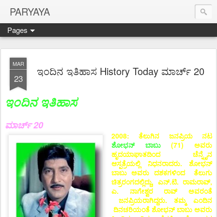
PARYAYA
Pages
MAR
ಇಂದಿನ ಇತಿಹಾಸ History Today ಮಾರ್ಚ್ 20
23
ಇಂದಿನ ಇತಿಹಾಸ
ಮಾರ್ಚ್ 20
2008: ತೆಲುಗಿನ ಜನಪ್ರಿಯ ನಟ
ಶೋಭನ್ ಬಾಬು
(71) ಅವರು
ಹೃದಯಾಘಾತದಿಂದ ಚೆನ್ನೈನ
ಆಸ್ಪತ್ರೆಯಲ್ಲಿ ನಿಧನರಾದರು. ಶೋಭನ್
ಬಾಬು ಅವರು ದಶಕಗಳಿಂದ ತೆಲುಗು
ಚಿತ್ರರಂಗದಲ್ಲಿದ್ದು, ಎನ್.ಟಿ. ರಾಮರಾವ್,
ಎ. ನಾಗೇಶ್ವರ ರಾವ್ ಅವರಂತೆ
ಜನಪ್ರಿಯರಾಗಿದ್ದರು. ತಮ್ಮ ಎಂದಿನ
ದಿನಚರಿಯಂತೆ ಶೋಭನ್ ಬಾಬು ಅವರು