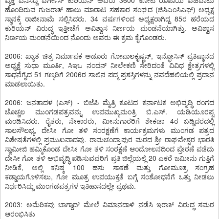
ವ್ಯಕ್ತಿ ಎನಿಸಿದ್ದ ವರ್ಗೀಸ್ ಕುರಿಯನ್ ಅವರು 3600 ಕೋಟಿ ರೂಪಾಯಿ ವಹಿವಾಟು
ಹೊಂದಿರುವ ಗುಜರಾತ್ ಹಾಲು ಮಾರಾಟ ಸಹಕಾರ ಸಂಘದ (ಜಿಸಿಎಂಸಿಎಫ್) ಅಧ್ಯಕ್ಷ
ಸ್ಥಾನಕ್ಕೆ ರಾಜೀನಾಮೆ ಸಲ್ಲಿಸಿದರು. 34 ವರ್ಷಗಳಿಂದ ಅಧ್ಯಕ್ಷರಾಗಿದ್ದ 85ರ ಹರೆಯದ
ಕುರಿಯನ್ ವಿರುದ್ಧ ಇತ್ತೀಚೆಗೆ ಅವಿಶ್ವಾಸ ನಿರ್ಣಯ ಮಂಡನೆಯಾಗಿತ್ತು. ಅವಿಶ್ವಾಸ
ನಿರ್ಣಯ ಮಂಡನೆಯಿಂದ ನೊಂದು ಅವರು ಈ ಕ್ರಮ ಕೈಗೊಂಡರು.
2006: ಖ್ಯಾತ ಚಿತ್ರ ನಿರ್ಮಾಪಕ ಅಡೂರು ಗೋಪಾಲಕೃಷ್ಣನ್, ಇನ್ಫೋಸಿಸ್ ಪ್ರತಿಷ್ಠಾನದ
ಅಧ್ಯಕ್ಷೆ ಸುಧಾ ಮೂರ್ತಿ, ಸಿಇಒ ನಂದನ್ ನೀಲೇಕಣಿ ಸೇರಿದಂತೆ ವಿವಿಧ ಕ್ಷೇತ್ರಗಳಲ್ಲಿ
ಸಾಧನೆಗೈದ 51 ಗಣ್ಯರಿಗೆ 2006ರ ಸಾಲಿನ ಪದ್ಮ ಪ್ರಶಸ್ತಿಗಳನ್ನು ನವದೆಹಲಿಯಲ್ಲಿ ಪ್ರದಾನ
ಮಾಡಲಾಯಿತು.
2006: ಜನತಾದಳ (ಎಸ್) - ಬಿಜೆಪಿ ಮೈತ್ರಿ ಕೂಟದ ಕರ್ನಾಟಕ ಅಭಿವೃದ್ಧಿ ರಂಗದ
ಚೊಚ್ಚಲ ಮುಂಗಡಪತ್ರವನ್ನು ಉಪಮುಖ್ಯಮಂತ್ರಿ ಬಿ.ಎಸ್. ಯಡಿಯೂರಪ್ಪ
ಮಂಡಿಸಿದರು. ರೈತರು, ನೇಕಾರರು, ಮೀನುಗಾರರಿಗೆ ಶೇಕಡಾ 4ರ ಬಡ್ಡಿದರದಲ್ಲಿ
ಸಾಲಸೌಲಭ್ಯ, ದೇಸೀ ಗೋ ತಳಿ ಸಂರಕ್ಷಣೆಗೆ ಕಾರ್ಯಕ್ರಮಗಳು ಮುಂಗಡ ಪತ್ರದ
ವಿಶೇಷತೆಗಳಲ್ಲಿ ಪ್ರಮುಖವಾದವು. ರಾಮಚಂದ್ರಾಪುರ ಮಠದ ಶ್ರೀ ರಾಘವೇಶ್ವರ ಭಾರತಿ
ಸ್ವಾಮೀಜಿ ಹಮ್ಮಿಕೊಂಡ ದೇಸೀ ಗೋ ತಳಿ ಸಂರಕ್ಷಣೆ ಆಂದೋಲನದಿಂದ ಪ್ರೇರಣೆ ಪಡೆದು
ದೇಸೀ ಗೋ ತಳಿ ಅಭಿವೃದ್ಧಿ ಪಡಿಸುವವರಿಗೆ ಪ್ರತಿ ಜಿಲ್ಲೆಯಲ್ಲಿ 20 ಎಕರೆ ಜಮೀನು ಗುತ್ತಿಗೆ
ನೀಡಿಕೆ, ಅಲ್ಲಿ ಕನಿಷ್ಠ 100 ಹಸು ಸಾಕಣೆ ಮತ್ತು ಗೋಮೂತ್ರ ಸಂಗ್ರಹ
ಕಡ್ಡಾಯಗೊಳಿಸಲು, ಗೋ ಮೂತ್ರ ಉಪಯುಕ್ತತೆ ಬಗ್ಗೆ ಸಂಶೋಧನೆಗೆ ಒತ್ತು ನೀಡಲು
ನಿರ್ಧರಿಸಿದ್ದು ಮುಂಗಡಪತ್ರಗಳ ಇತಿಹಾಸದಲ್ಲೇ ಪ್ರಥಮ.
2003: ಅಮೆರಿಕವು ಬಾಗ್ದಾದ್ ಮೇಲೆ ವಿಮಾನದಾಳಿ ನಡೆಸಿ ಇರಾಕ್ ವಿರುದ್ಧ ಸಮರ
ಆರಂಭಿಸಿತು