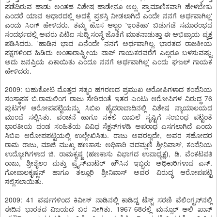
ಪಡೆದಿರುವ ಹಾಡು ಅಂತಹ ವಿಶೇಷ ಹಾಡೇನೂ ಅಲ್ಲ. ಪ್ರಾಮಾಣಿಕವಾಗಿ ಹೇಳಬೇಕು
ಎಂದರೆ ಯಾವ ಆಧಾರದಲ್ಲಿ ಅದಕ್ಕೆ ಪ್ರಶಸ್ತಿ ನೀಡಲಾಗಿದೆ ಎಂದೇ ನನಗೆ ಅರ್ಥವಾಗಿಲ್ಲ'
ಎಂದು ಸಿಂಗ್ ಹೇಳಿದರು. ತಮ್ಮ ಹೊಸ ಆಲ್ಪಂ 'ಇಂತೆಹಾ' ಬಿಡುಗಡೆ ಸಮಾರಂಭದ
ಸಂದರ್ಭದಲ್ಲಿ ಅವರು ಪಿಟಿಐ ಸುದ್ದಿ ಸಂಸ್ಥೆ ಜೊತೆಗೆ ಮಾತನಾಡುತ್ತಾ ಈ ಅಭಿಪ್ರಾಯ ವ್ಯಕ್ತ
ಪಡಿಸಿದರು. 'ಹಾಡಿನ ಭಾವ ಏನೆಂದೇ ನನಗೆ ಅರ್ಥವಾಗಿಲ್ಲ. ಭಾರತದ ರಾಜಕೀಯ
ಪಕ್ಷಗಳಿಂದ ಹಿಡಿದು ಅಂತಾರಾಷ್ಟ್ರೀಯ ಪಾಪ್ ಗಾಯಕರವರೆಗೆ ಎಲ್ಲರೂ ಬಳಸುವಷ್ಟು
ಅದು ಜನಪ್ರಿಯ ಏಕಾಯಿತು ಎಂದೂ ನನಗೆ ಅರ್ಥವಾಗಿಲ್ಲ' ಎಂದು ಘಜಲ್ ಗಾಯಕ
ಹೇಳಿದರು.
2009: ಬಹುಕೋಟಿ ಮೊತ್ತದ ಸತ್ಯಂ ಹಗರಣದ ಪ್ರಮುಖ ಆರೋಪಿಗಳಾದ ಕಂಪೆನಿಯ
ಸಂಸ್ಥಾಪಕ ಬಿ.ರಾಮಲಿಂಗ ರಾಜು ಸೇರಿದಂತೆ ಇತರ ಎಂಟು ಆರೋಪಿಗಳ ವಿರುದ್ಧ 76
ಪುಟಗಳ ಆರೋಪಪಟ್ಟಿಯನ್ನು ಸಿಬಿಐ ಹೈದರಾಬಾದಿನಲ್ಲಿ ವಿಶೇಷ ನ್ಯಾಯಾಲಯದ
ಮುಂದೆ ಸಲ್ಲಿಸಿತು. ವಂಚನೆ ಹಾಗೂ ನಕಲಿ ದಾಖಲೆ ಸೃಷ್ಟಿಗೆ ಸಂಬಂಧ ಪಟ್ಟಂತೆ
ಭಾರತೀಯ ದಂಡ ಸಂಹಿತೆಯ ವಿವಿಧ ಸೆಕ್ಷನ್‌ಗಳಡಿ ಅಪರಾಧ ಎಸಗಲಾಗಿದೆ ಎಂದು
ಸಿಬಿಐ ಆರೋಪಪಟ್ಟಿಯಲ್ಲಿ ಉಲ್ಲೇಖಿಸಿತು. ರಾಜು ಅವರಲ್ಲದೇ, ಅವರ ಸಹೋದರ
ರಾಮ ರಾಜು, ಮಾಜಿ ಮುಖ್ಯ ಹಣಕಾಸು ಅಧಿಕಾರಿ ವದಮ್ಲಣಿ ಶ್ರೀನಿವಾಸ್, ಕಂಪೆನಿಯ
ಉದ್ಯೋಗಿಗಳಾದ ಜಿ. ರಾಮಕೃಷ್ಣ (ಹಣಕಾಸು ವಿಭಾಗದ ಉಪಾಧ್ಯಕ್ಷ), ಡಿ. ವೆಂಕಟಪತಿ
ರಾಜು, ಶ್ರೀಶೈಲಂ ಮತ್ತು ಪ್ರೈಸ್‌ವಾಟರ್ ಹೌಸಿನ ಇಬ್ಬರು ಅಧಿಕಾರಿಗಳಾದ ಎಸ್.
ಗೋಪಾಲಕೃಷ್ಣನ್ ಹಾಗೂ ತಲ್ಲೂರಿ ಶ್ರೀನಿವಾಸ್ ಅವರ ವಿರುದ್ಧ ಆರೋಪಪಟ್ಟಿ
ಸಲ್ಲಿಸಲಾಯಿತು.
2009: 41 ವರ್ಷಗಳಿಂದ ಕಿವೀಸ್ ನಾಡಿನಲ್ಲಿ ಕಾಡಿದ್ದ ಟೆಸ್ಟ್ ಸರಣಿ ವೆಲಿಂಗ್ಟನ್‌ನಲ್ಲಿ
ಈದಿನ ಭಾರತದ ವಿಜಯದ ಬರ ನೀಗಿತು. 1967-68ರಲ್ಲಿ ಮನ್ಸೂರ್ ಅಲಿ ಖಾನ್