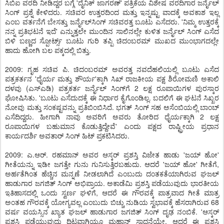
ಸಿಬಿಐ ವರದಿ ನೀಡಿದ್ದರ ಬಗ್ಗೆ 'ದೈನಿಕ್ ಜಾಗರಣ್' ಪತ್ರಿಕೆಯ ವಿಶೇಷ ವರದಿಗಾರ ಜರ್ನೈಲ್
ಸಿಂಗ್ ಪ್ರಶ್ನೆ ಕೇಳಿದರು. ಸಚಿವರ ಉತ್ತರದಿಂದ ಮತ್ತು ಇನ್ನಷ್ಟು ವಾದಕ್ಕೆ ಅವಕಾಶ ಇಲ್ಲ
ಎಂಬ ವರ್ತನೆಗೆ ಬೇಸತ್ತು ಜರ್ನೈಲ್‌ಸಿಂಗ್ ಸಚಿವರತ್ತ ಬೂಟು ಎಸೆದರು. 'ನಿಮ್ಮ ಉತ್ತರಕ್ಕೆ
ನನ್ನ ಪ್ರತಿಭಟನೆ ಇದೆ' ಎನ್ನುತ್ತಲೇ ಮುಂದಿನ ಸಾಲಿನಲ್ಲೇ ಕುಳಿತ ಜರ್ನೈಲ್ ಸಿಂಗ್ ಎಸೆದ
ಬಿಳಿ ಬಣ್ಣದ ಸ್ಪೋರ್ಟ್ಸ್ ಬೂಟು ಗುರಿ ತಪ್ಪಿ ಚಿದಂಬರಮ್ ಮುಖದ ಮುಂಭಾಗದಲ್ಲೇ
ಹಾದು ಹೋಗಿ ಬಲ ಪಕ್ಕದಲ್ಲಿ ಬಿತ್ತು.
2009: ಗೃಹ ಸಚಿವ ಪಿ. ಚಿದಂಬರಮ್ ಅವರತ್ತ ನವದೆಹಲಿಯಲ್ಲಿ ಬೂಟು ಎಸೆದ
ಪತ್ರಕರ್ತನ 'ಧೈರ್ಯ ಮತ್ತು ಶೌರ್ಯ'ಕ್ಕಾಗಿ ಸಿಖ್ ರಾಜಕೀಯ ಪಕ್ಷ ಶಿರೋಮಣಿ ಅಕಾಲಿ
ದಳವು (ಎಸ್‌ಎಡಿ) ಪತ್ರಕರ್ತ ಜರ್ನೈಲ್ ಸಿಂಗ್‌ಗೆ 2 ಲಕ್ಷ ರೂಪಾಯಿಗಳ ಪುರಸ್ಕಾರ
ಘೋಷಿಸಿತು. 'ಬೂಟು ಎಸೆದುದಕ್ಕೆ ಈ ನಿರ್ಧಾರ ಕೈಗೊಂಡಿಲ್ಲ. ಬದಲಿಗೆ ಈ ಘಟನೆ ಸಿಖ್ಖರ
ನೋವು ಮತ್ತು ಸಂಕಷ್ಟವನ್ನು ಪ್ರತಿಬಿಂಬಿಸಿದೆ. ಭಗತ್ ಸಿಂಗ್ ಸಹ ಅಸೆಂಬಿಯಲ್ಲಿ ಬಾಂಬ್
ಎಸೆದಿದ್ದರು. ಹೀಗಾಗಿ ನಾವು ಅವರಿಗೆ ಅವರು ತೋರಿದ ಧೈರ್ಯಕ್ಕಾಗಿ 2 ಲಕ್ಷ
ರೂಪಾಯಿಗಳ ಬಹುಮಾನ ಕೊಡುತ್ತಿದ್ದೇವೆ' ಎಂದು ಪಕ್ಷದ ರಾಷ್ಟ್ರೀಯ ಪ್ರಧಾನ
ಕಾರ್ಯದರ್ಶಿ ಅವತಾರ್ ಸಿಂಗ್ ಹಿಟ್ ಪ್ರಕಟಿಸಿದರು.
2009: ಎ.ಆರ್. ರಹಮಾನ್ ಅವರ ಆಸ್ಕರ್ ಪ್ರಶಸ್ತಿ ವಿಜೇತ ಹಾಡು 'ಜಯ್ ಹೋ'
ಗೀತೆಯನ್ನು ಇಡೀ ಜಗತ್ತೇ ಗುನು ಗುನಿಸುತ್ತಿರಬಹುದು. ಆದರೆ 'ಜಯ್ ಹೋ' ಗೀತೆಗೆ,
ಅರ್ಹತೆಗಿಂತ ಹೆಚ್ಚಿನ ಮನ್ನಣೆ ನೀಡಲಾಗಿದೆ ಎಂಬುದು ದಂತಕತೆಯಾಗಿರುವ ಘಜಲ್
ಹಾಡುಗಾರ ಜಗಜಿತ್ ಸಿಂಗ್ ಅಭಿಪ್ರಾಯ. ಅಕಾಡೆಮಿ ಪ್ರಶಸ್ತಿ ಪಡೆಯುವುದು ಭಾರತೀಯ
ಇತಿಹಾಸದಲ್ಲಿ ಒಂದು ಸ್ವರ್ಣ ಘಳಿಗೆ, ಆದರೆ ಈ ಗೌರವಕ್ಕೆ ಪಾತ್ರವಾದ ಗೀತೆ ಮಾತ್ರ
ಅಂತಹ ಗೌರವಕ್ಕೆ ಯೋಗ್ಯವಲ್ಲ ಎಂಬುದು ಬಿಚ್ಚು ನುಡಿಯ ಸ್ವಭಾವಕ್ಕೆ ಹೆಸರಾಗಿರುವ 68
ವರ್ಷ ವಯಸ್ಸಿನ ಖ್ಯಾತ ಘಜಲ್ ಹಾಡುಗಾರ ಜಗಜಿತ್ ಸಿಂಗ್ ದೃಢ ನಂಬಿಕೆ. 'ಆಸ್ಕರ್
ಪ್ರಶಸ್ತಿ ಪಡೆಯುವುದು ದಿಟವಾಗಿಯೂ ಮಹಾನ್ ಸಾಧನೆಯೇ. ಆದರೆ ಈ ಪ್ರಶಸ್ತಿ