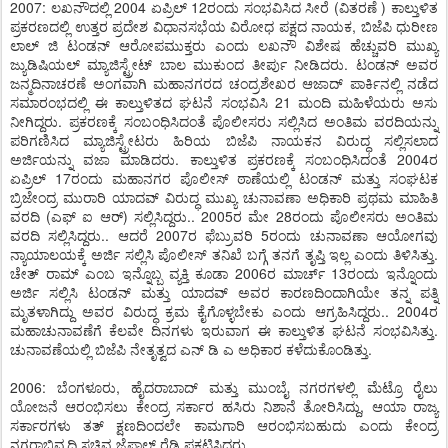
2007: ಲಖನೌದಲ್ಲಿ 2004 ಏಪ್ರಿಲ್ 12ರಂದು ಸಂಭವಿಸಿದ ಸೀರೆ (ವಿತರಣೆ ) ಕಾಲ್ತುಳಿತ
ಪ್ರಕರಣದಲ್ಲಿ ಉತ್ತರ ಪ್ರದೇಶ ವಿಧಾನಸಭೆಯ ವಿರೋಧ ಪಕ್ಷದ ನಾಯಕ, ಬಿಜೆಪಿ ಧುರೀಣ
ಲಾಲ್ ಜಿ ಟಂಡನ್ ಆರೋಪಮುಕ್ತರು ಎಂದು ಲಖನೌ ವಿಶೇಷ ಹೆಚ್ಚುವರಿ ಮುಖ್ಯ
ಜ್ಯುಡಿಷಿಯಲ್ ಮ್ಯಾಜಿಸ್ಟ್ರೇಟ್ ಬಾಲ ಮುಕುಂದ ತೀರ್ಪು ನೀಡಿದರು. ಟಂಡನ್ ಅವರ
ಜನ್ಮದಿನಾಚರಣೆ ಅಂಗವಾಗಿ ಮಹಾನಗರದ ಚಂದ್ರಶೇಖರ ಆಜಾದ್ ಪಾರ್ಕಿನಲ್ಲಿ ನಡೆದ
ಸಮಾರಂಭದಲ್ಲಿ ಈ ಕಾಲ್ತುಳಿತದ ಘಟನೆ ಸಂಭವಿಸಿ 21 ಮಂದಿ ಮಹಿಳೆಯರು ಅಸು
ನೀಗಿದ್ದರು. ಪ್ರಕರಣಕ್ಕೆ ಸಂಬಂಧಿಸಿದಂತೆ ಪೊಲೀಸರು ಸಲ್ಲಿಸಿದ ಅಂತಿಮ ವರದಿಯನ್ನು
ಪರಿಗಣಿಸಿದ ಮ್ಯಾಜಿಸ್ಟ್ರೇಟರು ಹಿರಿಯ ಬಿಜೆಪಿ ನಾಯಕನ ವಿರುದ್ಧ ಸಲ್ಲಿಸಲಾದ
ಅರ್ಜಿಯನ್ನು ವಜಾ ಮಾಡಿದರು. ಕಾಲ್ತುಳಿತ ಪ್ರಕರಣಕ್ಕೆ ಸಂಬಂಧಿಸಿದಂತೆ 2004ರ
ಏಪ್ರಿಲ್ 17ರಂದು ಮಹಾನಗರ ಪೊಲೀಸ್ ಠಾಣೆಯಲ್ಲಿ ಟಂಡನ್ ಮತ್ತು ಸಂಘಟಕ
ಬ್ರಿಜೇಂದ್ರ ಮುರಾರಿ ಯಾದವ್ ವಿರುದ್ಧ ಮುಖ್ಯ ಚುನಾವಣಾ ಅಧಿಕಾರಿ ಪ್ರಥಮ ಮಾಹಿತಿ
ವರದಿ (ಎಫ್ ಐ ಆರ್) ಸಲ್ಲಿಸಿದ್ದರು.. 2005ರ ಮೇ 28ರಂದು ಪೊಲೀಸರು ಅಂತಿಮ
ವರದಿ ಸಲ್ಲಿಸಿದ್ದರು.. ಆದರೆ 2007ರ ಫೆಬ್ರುವರಿ 5ರಂದು ಚುನಾವಣಾ ಆಯೋಗವು
ನ್ಯಾಯಾಲಯಕ್ಕೆ ಅರ್ಜಿ ಸಲ್ಲಿಸಿ ಪೊಲೀಸ್ ತನಿಖೆ ಬಗ್ಗೆ ತನಗೆ ತೃಪ್ತಿ ಇಲ್ಲ ಎಂದು ತಿಳಿಸಿತ್ತು.
ಚೇತ್ ರಾಮ್ ಎಂಬ ಇನ್ನೊಬ್ಬ ವ್ಯಕ್ತಿ ಕೂಡಾ 2006ರ ಮಾರ್ಚ್ 13ರಂದು ಇನ್ನೊಂದು
ಅರ್ಜಿ ಸಲ್ಲಿಸಿ ಟಂಡನ್ ಮತ್ತು ಯಾದವ್ ಅವರ ಕಾರಣದಿಂದಾಗಿಯೇ ತನ್ನ ಪತ್ನಿ
ಮೃತಳಾಗಿದ್ದು ಅವರ ವಿರುದ್ಧ ಕ್ರಮ ಕೈಗೊಳ್ಳಬೇಕು ಎಂದು ಆಗ್ರಹಿಸಿದ್ದರು.. 2004ರ
ಮಹಾಚುನಾವಣೆಗೆ ಕೆಲವೇ ದಿನಗಳು ಇರುವಾಗ ಈ ಕಾಲ್ತುಳಿತ ಘಟನೆ ಸಂಭವಿಸಿತ್ತು.
ಚುನಾವಣೆಯಲ್ಲಿ ಬಿಜೆಪಿ ನೇತೃತ್ವದ ಎನ್ ಡಿ ಎ ಅಧಿಕಾರ ಕಳೆದುಕೊಂಡಿತ್ತು.
2006: ಬೆಂಗಳೂರು, ಹೈದರಾಬಾದ್ ಮತ್ತು ಮುಂಬೈ ನಗರಗಳಲ್ಲಿ ಮೆಟ್ರೊ ರೈಲು
ಯೋಜನೆ ಆರಂಭಿಸಲು ಕೇಂದ್ರ ಸರ್ಕಾರ ಹಸಿರು ನಿಶಾನೆ ತೋರಿಸಿದ್ದು, ಆಯಾ ರಾಜ್ಯ
ಸರ್ಕಾರಗಳು ತತ್ ಕ್ಷಣದಿಂದಲೇ ಕಾಮಗಾರಿ ಆರಂಭಿಸಬಹುದು ಎಂದು ಕೇಂದ್ರ
ನಗರಾಭಿವೃದ್ಧಿ ಸಚಿವ ಜೈಪಾಲ್ ರೆಡ್ಡಿ ಪ್ರಕಟಿಸಿದರು.