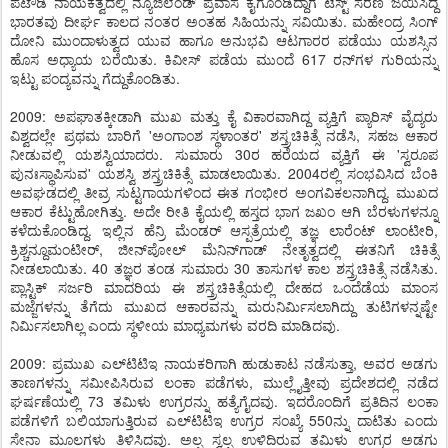
ಪಟೌಡಿ ನಾಯಕತ್ವದಲ್ಲಿ ನ್ಯೂಜಿಲೆಂಡ್ ಪ್ರವಾಸ ಕೈಗೊಂಡಿದ್ದಾಗ ಟೆಸ್ಟ್ ಸರಣಿ ಜಯಿಸಿದ್ದ
ಭಾರತವು ದೀರ್ಘ ಕಾಲದ ನಂತರ ಅಂತಹ ಸಿಹಿಯನ್ನು ಸವಿಯಿತು. ಮಹೇಂದ್ರ ಸಿಂಗ್
ದೋನಿ ಮುಂದಾಳುತ್ವದ ಯುವ ಹಾಗೂ ಅನುಭವಿ ಆಟಗಾರರ ಪಡೆಯು ಯಶಸ್ಸಿನ
ಹೊಸ ಅಧ್ಯಾಯ ಬರೆಯಿತು. ಕಿವೀಸ್ ಪಡೆಯ ಮುಂದೆ 617 ರನ್‌ಗಳ ಗುರಿಯನ್ನು
ಇಟ್ಟು ಪಂದ್ಯವನ್ನು ಗೆದ್ದುಕೊಂಡಿತು.
2009: ಅಪಘಾತಕ್ಕೀಡಾಗಿ ಮುಖ ಮತ್ತು ಕೈ ವಿಕಾರವಾಗಿದ್ದ ವ್ಯಕ್ತಿಗೆ ಪ್ಯಾರಿಸ್ ವೈದ್ಯರು
ವಿಶ್ವದಲ್ಲೇ ಪ್ರಥಮ ಬಾರಿಗೆ 'ಅಂಗಾಂಶ ಸ್ಥಳಾಂತರ' ಶಸ್ತ್ರಚಿಕಿತ್ಸೆ ನಡೆಸಿ, ಸಹಜ ಆಕಾರ
ನೀಡುವಲ್ಲಿ ಯಶಸ್ವಿಯಾದರು. ಸುಮಾರು 30ರ ಹರೆಯದ ವ್ಯಕ್ತಿಗೆ ಈ 'ಸ್ವರೂಪ
ಪುನಃಸ್ಥಾಪಿಸುವ' ಯಶಸ್ವಿ ಶಸ್ತ್ರಚಿಕಿತ್ಸೆ ಮಾಡಲಾಯಿತು. 2004ರಲ್ಲಿ ಸಂಭವಿಸಿದ ಬೆಂಕಿ
ಅವಘಡದಲ್ಲಿ ತೀವ್ರ ಸುಟ್ಟಗಾಯಗಳಿಂದ ಈತ ಗಂಭೀರ ಅಂಗವಿಕಲನಾಗಿದ್ದ. ಮುಖದ
ಆಕಾರ ಕೆಟ್ಟುಹೋಗಿತ್ತು. ಅದೇ ರೀತಿ ಕೈಯಲ್ಲಿ ಹಸ್ತದ ಭಾಗ ಜಖಂ ಆಗಿ ಬೆರಳುಗಳನ್ನೂ
ಕಳೆದುಕೊಂಡಿದ್ದ. ಇಲ್ಲಿನ ಹೆನ್ರಿ ಮೆಂಡರ್ ಆಸ್ಪತ್ರೆಯಲ್ಲಿ ತಜ್ಞ ಲಾರೆಂಟ್ ಲಾಂಟೀರಿ,
ಕ್ರಿಶ್ಚನ್ದೂಮಂಟೀರ್, ಜೀನ್‌ಪೋಲ್ ಮೆನಿನ್‌ಗಾಡ್ ನೇತೃತ್ವದಲ್ಲಿ ಈತನಿಗೆ ಚಿಕಿತ್ಸೆ
ನೀಡಲಾಯಿತು. 40 ತಜ್ಞರ ತಂಡ ಸುಮಾರು 30 ತಾಸುಗಳ ಕಾಲ ಶಸ್ತ್ರಚಿಕಿತ್ಸೆ ನಡೆಸಿತು.
ಪ್ಲಾಸ್ಟಿಕ್ ಸರ್ಜರಿ ಮಾದರಿಯ ಈ ಶಸ್ತ್ರಚಿಕಿತ್ಸೆಯಲ್ಲಿ ದೇಹದ ಒಂದೆಡೆಯ ಮಾಂಸ
ಮಜ್ಜೆಗಳನ್ನು ತೆಗೆದು ಮುಖದ ಆಕಾರವನ್ನು ಮರುನಿರ್ಮಿಸಲಾಗಿದ್ದು ತುಟಿಗಳನ್ನಷ್ಟೇ
ನಿರ್ಮಿಸಲಾಗಿಲ್ಲ ಎಂದು ಸ್ಥಳೀಯ ಮಾಧ್ಯಮಗಳು ವರದಿ ಮಾಡಿದವು.
2009: ಪ್ರಮುಖ ಎಲ್‌ಟಿಟಿಇ ನಾಯಕರಿಗಾಗಿ ಹುಡುಕಾಟ ನಡೆಸುತ್ತಾ, ಅವರ ಅಡಗು
ತಾಣಗಳನ್ನು ಸಮೀಪಿಸಿರುವ ಲಂಕಾ ಪಡೆಗಳು, ಮುಲ್ಲೈತ್ತೀವು ಪ್ರದೇಶದಲ್ಲಿ ನಡೆದ
ಘರ್ಷಣೆಯಲ್ಲಿ 73 ತಮಿಳು ಉಗ್ರರನ್ನು ಹತ್ಯೆಗೈದವು. ಇದರೊಂದಿಗೆ ಪ್ರತಿದಿನ ಲಂಕಾ
ಪಡೆಗಳಿಗೆ ಬಲಿಯಾಗುತ್ತಿರುವ ಎಲ್‌ಟಿಟಿಇ ಉಗ್ರರ ಸಂಖ್ಯೆ 550ನ್ನು ದಾಟಿತು ಎಂದು
ಸೇನಾ ಮೂಲಗಳು ತಿಳಿಸಿದವು. ಅಲ್ಪ ಸ್ವಲ್ಪ ಉಳಿದಿರುವ ತಮಿಳು ಉಗ್ರರ ಅಡಗು