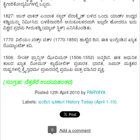
ಕೈಗಾರಿಕೋದ್ಯಮಿಗಳಲ್ಲಿ ಒಬ್ಬರು.
1827: ಜಾನ್ ವಾಕರ್ ಎಂಬಾತ ಸಲ್ಫರ್ ಪೆರಾಕ್ಸೈಡ್ ಬಳಿದ ಒಂದು ಯಾರ್ಡ್ ಉದ್ದದ
ಕಡ್ಡಿಯನ್ನು ನಿರ್ಮಿಸಿದ. ಬಳಕೆದಾರರಿಗೆ ಅನುಕೂಲಕರವಾಗಿ ಇಲ್ಲದೇ ಹೋದರೂ ಇದು
ವಿಶ್ವದ ಪ್ರಥಮ ಗೀರುಕಡ್ಡಿ (ಮ್ಯಾಚ್ ಸ್ಟಿಕ್) ಎನಿಸಿಕೊಂಡಿತು.
1770: ವಿಲಿಯಂ ವರ್ಡ್ಸ್ ವರ್ತ್ (1770-1850) ಹುಟ್ಟಿದ ದಿನ. ಈತ ಇಂಗ್ಲೆಂಡಿನ ಖ್ಯಾತ
ರೊಮ್ಯಾಂಟಿಕ್ ಕವಿ.
1506: ಸೇಂಟ್ ಫ್ರಾನ್ಸಿಸ್ ಝೇವಿಯರ್ (1506-1552) ಜನ್ಮದಿನ. ಈತ ಆಧುನಿಕ
ಕಾಲದ ಖ್ಯಾತ ರೋಮನ್ ಕ್ಯಾಥೋಲಿಕ್ ಪ್ರಚಾರಕ. ಭಾರತ, ಜಪಾನ್ ಮತ್ತಿತರ
ರಾಷ್ಟಗಳಲ್ಲಿ ಕ್ರೈಸ್ತಧರ್ಮ ಪ್ರಚಾರದಲ್ಲಿ ಪ್ರಮುಖ ಪಾತ್ರ ವಹಿಸಿದ ವ್ಯಕ್ತಿ.
(
ಸಂಗ್ರಹ
:
ನೆತ್ರಕೆರೆ ಉದಯಶಂಕರ
)
Posted
12th April 2010
by
PARYAYA
Labels:
ಇಂದಿನ ಇತಿಹಾಸ History Today (April 1-10).
0
Add a comment