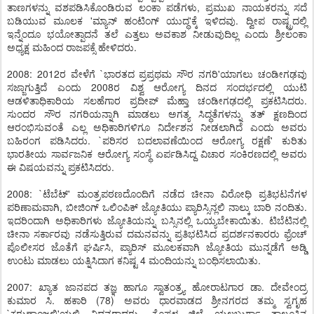
ತಾಣಗಳನ್ನು ವಶಪಡಿಸಿಕೊಂಡಿರುವ ಲಂಕಾ ಪಡೆಗಳು, ಪ್ರಮುಖ ನಾಯಕರನ್ನು ಸದೆ
ಬಡಿಯುವ ಮೂಲಕ 'ಮ್ಯಾನ್ ಹಂಟಿಂಗ್ ಯುದ್ಧ'ಕ್ಕೆ ಇಳಿದವು. ದ್ವೀಪ ರಾಷ್ಟ್ರದಲ್ಲಿ
ಇನ್ನೆಂದೂ ಭಯೋತ್ಪಾದನೆ ತಲೆ ಎತ್ತಲು ಅವಕಾಶ ನೀಡುವುದಿಲ್ಲ ಎಂದು ಶ್ರೀಲಂಕಾ
ಅಧ್ಯಕ್ಷ ಮಹಿಂದ ರಾಜಪಕ್ಸೆ ಹೇಳಿದರು.
2008: 2012ರ ವೇಳೆಗೆ `ಭಾರತದ ಪ್ರಪ್ರಥಮ ಸೌರ ನಗರಿ'ಯಾಗಲು ಚಂಡೀಗಢವು
ಸಜ್ಜಾಗುತ್ತಿದೆ ಎಂದು 2008ರ ವಿಶ್ವ ಆರೋಗ್ಯ ದಿನದ ಸಂದರ್ಭದಲ್ಲಿ ಯುಟಿ
ಆಡಳಿತಾಧಿಕಾರಿಯ ಸಲಹೆಗಾರ ಪ್ರದೀಪ್ ಮೆಹ್ತಾ ಚಂಡೀಗಢದಲ್ಲಿ ಪ್ರಕಟಿಸಿದರು.
ಸುಂದರ ಸೌರ ನಗರಿಯನ್ನಾಗಿ ಮಾಡಲು ಅಗತ್ಯ ಸಿದ್ಧತೆಗಳನ್ನು ತತ್ ಕ್ಷಣದಿಂದ
ಆರಂಭಿಸುವಂತೆ ಎಲ್ಲ ಅಧಿಕಾರಿಗಳಿಗೂ ನಿರ್ದೇಶನ ನೀಡಲಾಗಿದೆ ಎಂದು ಅವರು
ಬಹಿರಂಗ ಪಡಿಸಿದರು. `ಪರಿಸರ ಬದಲಾವಣೆಯಿಂದ ಆರೋಗ್ಯ ರಕ್ಷಣೆ' ಕುರಿತು
ಭಾರತೀಯ ಸಾರ್ವಜನಿಕ ಆರೋಗ್ಯ ಸಂಸ್ಥೆ ಏರ್ಪಡಿಸಿದ್ದ ವಿಚಾರ ಸಂಕಿರಣದಲ್ಲಿ ಅವರು
ಈ ವಿಷಯವನ್ನು ಪ್ರಕಟಿಸಿದರು.
2008: `ಟೆಬೆಟ್' ಮಂತ್ರಪಠಣದೊಂದಿಗೆ ನಡೆದ ಚೀನಾ ವಿರೋಧಿ ಪ್ರತಿಭಟನೆಗಳ
ಪರಿಣಾಮವಾಗಿ, ಬೀಜಿಂಗ್ ಒಲಿಂಪಿಕ್ ಜ್ಯೋತಿಯು ಪ್ಯಾರಿಸ್ಸಿನ್ಲಲಿ ನಾಲ್ಕು ಬಾರಿ ನಂದಿತು.
ಇದರಿಂದಾಗಿ ಅಧಿಕಾರಿಗಳು ಜ್ಯೋತಿಯನ್ನು ಬಸ್ಸಿನಲ್ಲಿ ಒಯ್ಯಬೇಕಾಯಿತು. ಟಿಬೆಟಿನಲ್ಲಿ
ಚೀನಾ ಸರ್ಕಾರವು ನಡೆಸುತ್ತಿರುವ ದಮನವನ್ನು ಪ್ರತಿಭಟಿಸಿದ ಪ್ರದರ್ಶನಕಾರರು ಫ್ರೆಂಚ್
ಪೊಲೀಸರ ಜೊತೆಗೆ ಘರ್ಷಿಸಿ, ಪ್ಯಾರಿಸ್ ಮೂಲಕವಾಗಿ ಜ್ಯೋತಿಯ ಮುನ್ನಡೆಗೆ ಅಡ್ಡಿ
ಉಂಟು ಮಾಡಲು ಯತ್ನಿಸಿದಾಗ ಕನಿಷ್ಟ 4 ಮಂದಿಯನ್ನು ಬಂಧಿಸಲಾಯಿತು.
2007: ಖ್ಯಾತ ಜಾನಪದ ತಜ್ಞ ಹಾಗೂ ಸ್ವಾತಂತ್ರ್ಯ ಹೋರಾಟಗಾರ ಡಾ. ದೇವೇಂದ್ರ
ಕುಮಾರ ಸಿ. ಹಕಾರಿ (78) ಅವರು ಧಾರವಾಡದ ಶ್ರೀನಗರದ ತಮ್ಮ ಸ್ವಗೃಹ
`ಕರುಣಾಂಜಲಿ'ಯಲ್ಲಿ ನಿಧನರಾದರು. ಕೊಪ್ಪಳ ಜಿಲ್ಲೆ ಯಲಬುರ್ಗಾ ತಾಲ್ಲೂಕಿನ