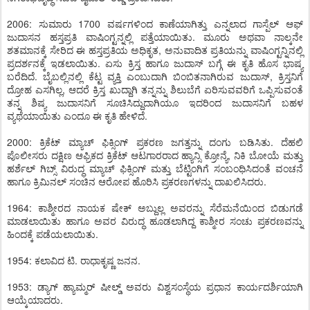
2006: ಸುಮಾರು 1700 ವರ್ಷಗಳಿಂದ ಕಾಣೆಯಾಗಿತ್ತು ಎನ್ನಲಾದ ಗಾಸ್ಪೆಲ್ ಆಫ್
ಜುದಾಸನ ಹಸ್ತಪ್ರತಿ ವಾಷಿಂಗ್ಟನ್ನಲ್ಲಿ ಪತ್ತೆಯಾಯಿತು. ಮೂರು ಅಥವಾ ನಾಲ್ಕನೇ
ಶತಮಾನಕ್ಕೆ ಸೇರಿದ ಈ ಹಸ್ತಪ್ರತಿಯ ಅಧಿಕೃತ, ಅನುವಾದಿತ ಪ್ರತಿಯನ್ನು ವಾಷಿಂಗ್ಟನ್ನಿನಲ್ಲಿ
ಪ್ರದರ್ಶನಕ್ಕೆ ಇಡಲಾಯಿತು. ಏಸು ಕ್ರಿಸ್ತ ಹಾಗೂ ಜುದಾಸ್ ಬಗ್ಗೆ ಈ ಕೃತಿ ಹೊಸ ಭಾಷ್ಯ
ಬರೆದಿದೆ. ಬೈಬಲ್ಲಿನಲ್ಲಿ ಕೆಟ್ಟ ವ್ಯಕ್ತಿ ಎಂಬುದಾಗಿ ಬಿಂಬಿತನಾಗಿರುವ ಜುದಾಸ್, ಕ್ರಿಸ್ತನಿಗೆ
ದ್ರೋಹ ಎಸಗಿಲ್ಲ, ಆದರೆ ಕ್ರಿಸ್ತ ಖುದ್ದಾಗಿ ತನ್ನನ್ನು ಶಿಲುಬೆಗೆ ಏರಿಸುವವರಿಗೆ ಒಪ್ಪಿಸುವಂತೆ
ತನ್ನ ಶಿಷ್ಯ ಜುದಾಸನಿಗೆ ಸೂಚಿಸಿದ್ದುದಾಗಿಯೂ ಇದರಿಂದ ಜುದಾಸನಿಗೆ ಬಹಳ
ವ್ಯಥೆಯಾಯಿತು ಎಂದೂ ಈ ಕೃತಿ ಹೇಳಿದೆ.
2000: ಕ್ರಿಕೆಟ್ ಮ್ಯಾಚ್ ಫಿಕ್ಸಿಂಗ್ ಪ್ರಕರಣ ಜಗತ್ತನ್ನು ದಂಗು ಬಡಿಸಿತು. ದೆಹಲಿ
ಪೊಲೀಸರು ದಕ್ಷಿಣ ಆಫ್ರಿಕದ ಕ್ರಿಕೆಟ್ ಆಟಗಾರರಾದ ಹ್ಯಾನ್ಸಿ ಕ್ರೋನ್ಯೆ, ನಿಕಿ ಬೋಯೆ ಮತ್ತು
ಹರ್ಶೆಲ್ ಗಿಬ್ಸ್ ವಿರುದ್ಧ ಮ್ಯಾಚ್ ಫಿಕ್ಸಿಂಗ್ ಮತ್ತು ಬೆಟ್ಟಿಂಗಿಗೆ ಸಂಬಂಧಿಸಿದಂತೆ ವಂಚನೆ
ಹಾಗೂ ಕ್ರಿಮಿನಲ್ ಸಂಚಿನ ಆರೋಪ ಹೊರಿಸಿ ಪ್ರಕರಣಗಳನ್ನು ದಾಖಲಿಸಿದರು.
1964: ಕಾಶ್ಮೀರದ ನಾಯಕ ಷೇಕ್ ಅಬ್ದುಲ್ಲ ಅವರನ್ನು ಸೆರೆಮನೆಯಿಂದ ಬಿಡುಗಡೆ
ಮಾಡಲಾಯಿತು ಹಾಗೂ ಅವರ ವಿರುದ್ಧ ಹೂಡಲಾಗಿದ್ದ ಕಾಶ್ಮೀರ ಸಂಚು ಪ್ರಕರಣವನ್ನು
ಹಿಂದಕ್ಕೆ ಪಡೆಯಲಾಯಿತು.
1954: ಕಲಾವಿದ ಟಿ. ರಾಧಾಕೃಷ್ಣ ಜನನ.
1953: ಡ್ಯಾಗ್ ಹ್ಯಾಮ್ಮರ್ ಷೀಲ್ಡ್ ಅವರು ವಿಶ್ವಸಂಸ್ಥೆಯ ಪ್ರಧಾನ ಕಾರ್ಯದರ್ಶಿಯಾಗಿ
ಆಯ್ಕೆಯಾದರು.