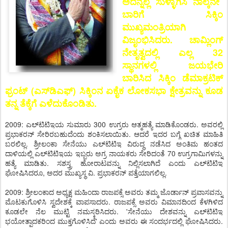
ಅದನ್ನೆಲ್ಲ ಸುಳ್ಳಾಗಿಸಿ ನಾಲ್ಕನೇ
ಬಾರಿಗೆ ಸಿಕ್ಕಿಂ
ಮುಖ್ಯಮಂತ್ರಿಯಾಗಿ
ವಿಜೃಂಭಿಸಿದರು. ಚಾಮ್ಲಿಂಗ್
ನೇತೃತ್ವದಲ್ಲಿ ಎಲ್ಲ 32
ಸ್ಥಾನಗಳಲ್ಲಿ ಜಯಭೇರಿ
ಬಾರಿಸಿದ ಸಿಕ್ಕಿಂ ಡೆಮಾಕ್ರಟಿಕ್
ಫ್ರಂಟ್ (ಎಸ್‌ಡಿಎಫ್) ಸಿಕ್ಕಿಂನ ಏಕೈಕ ಲೋಕಸಭಾ ಕ್ಷೇತ್ರವನ್ನು ಕೂಡ
ತನ್ನ ತೆಕ್ಕೆಗೆ ಎಳೆದುಕೊಂಡಿತು.
2009: ಎಲ್‌ಟಿಟಿಇಯ ಸುಮಾರು 300 ಉಗ್ರರು ಆತ್ಮಹತ್ಯೆ ಮಾಡಿಕೊಂಡರು. ಅವರಲ್ಲಿ
ಪ್ರಭಾಕರನ್ ಸೇರಿರಬಹುದೆಂದು ಶಂಕಿಸಲಾಯಿತು. ಆದರೆ ಇದರ ಬಗ್ಗೆ ಖಚಿತ ಮಾಹಿತಿ
ಬರಲಿಲ್ಲ. ಶ್ರೀಲಂಕಾ ಸೇನೆಯು ಎಲ್‌ಟಿಟಿಇ ವಿರುದ್ಧ ನಡೆಸಿದ ಅಂತಿಮ ಹಂತದ
ದಾಳಿಯಲ್ಲಿ ಎಲ್‌ಟಿಟಿಇಯ ಇಬ್ಬರು ಅಗ್ರ ನಾಯಕರು ಸೇರಿದಂತೆ 70 ಉಗ್ರಗಾಮಿಗಳನ್ನು
ಹತ್ಯೆ ಮಾಡಿತು. ಸಶಸ್ತ್ರ ಹೋರಾಟವನ್ನು ನಿಲ್ಲಿಸಲಾಗಿದೆ ಎಂದು ಎಲ್‌ಟಿಟಿಇ
ಘೋಷಿಸಿದರೂ, ಅದರ ಮುಖ್ಯಸ್ಥ ವಿ. ಪ್ರಭಾಕರನ್ ಪತ್ತೆಯಾಗಲಿಲ್ಲ.
2009: ಶ್ರೀಲಂಕಾದ ಅಧ್ಯಕ್ಷ ಮಹಿಂದಾ ರಾಜಪಕ್ಸೆ ಅವರು ತಮ್ಮ ಜೊರ್ಡಾನ್ ಪ್ರವಾಸವನ್ನು
ಮೊಟಕುಗೊಳಿಸಿ ಸ್ವದೇಶಕ್ಕೆ ವಾಪಸಾದರು. ರಾಜಪಕ್ಸೆ ಅವರು ವಿಮಾನದಿಂದ ಕೆಳಗಿಳಿದ
ಕೂಡಲೇ ನೆಲ ಮುಟ್ಟಿ ನಮಸ್ಕರಿಸಿದರು. 'ಸೇನೆಯು ದೇಶವನ್ನು ಎಲ್‌ಟಿಟಿಇ
ಭಯೋತ್ಪಾದಕರಿಂದ ಮುಕ್ತಗೊಳಿಸಿದೆ' ಎಂದು ಅವರು ಈ ಸಂದರ್ಭದಲ್ಲಿ ಘೋಷಿಸಿದರು.