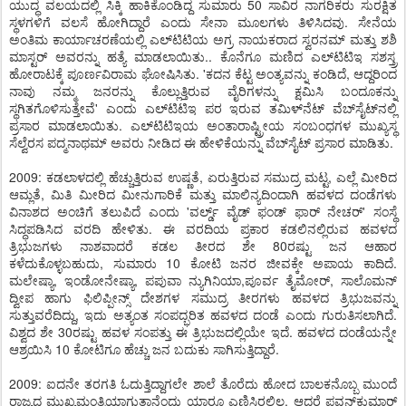
ಯುದ್ಧ ವಲಯದಲ್ಲಿ ಸಿಕ್ಕಿ ಹಾಕಿಕೊಂಡಿದ್ದ ಸುಮಾರು 50 ಸಾವಿರ ನಾಗರಿಕರು ಸುರಕ್ಷಿತ
ಸ್ಥಳಗಳಿಗೆ ವಲಸೆ ಹೋಗಿದ್ದಾರೆ ಎಂದು ಸೇನಾ ಮೂಲಗಳು ತಿಳಿಸಿದವು. ಸೇನೆಯ
ಅಂತಿಮ ಕಾರ್ಯಾಚರಣೆಯಲ್ಲಿ ಎಲ್‌ಟಿಟಿಯ ಅಗ್ರ ನಾಯಕರಾದ ಸ್ವರನಮ್ ಮತ್ತು ಶಶಿ
ಮಾಸ್ಟರ್ ಅವರನ್ನು ಹತ್ಯೆ ಮಾಡಲಾಯಿತು.. ಕೊನೆಗೂ ಮಣಿದ ಎಲ್‌ಟಿಟಿಇ ಸಶಸ್ತ್ರ
ಹೋರಾಟಕ್ಕೆ ಪೂರ್ಣವಿರಾಮ ಘೋಷಿಸಿತು. 'ಕದನ ಕೆಟ್ಟ ಅಂತ್ಯವನ್ನು ಕಂಡಿದೆ, ಆದ್ದರಿಂದ
ನಾವು ನಮ್ಮ ಜನರನ್ನು ಕೊಲ್ಲುತ್ತಿರುವ ವೈರಿಗಳನ್ನು ಕ್ಷಮಿಸಿ ಬಂದೂಕನ್ನು
ಸ್ಥಗಿತಗೊಳಿಸುತ್ತೇವೆ' ಎಂದು ಎಲ್‌ಟಿಟಿಇ ಪರ ಇರುವ ತಮಿಳ್‌ನೆಟ್ ವೆಬ್‌ಸೈಟ್‌ನಲ್ಲಿ
ಪ್ರಸಾರ ಮಾಡಲಾಯಿತು. ಎಲ್‌ಟಿಟಿಇಯ ಅಂತಾರಾಷ್ಟ್ರೀಯ ಸಂಬಂಧಗಳ ಮುಖ್ಯಸ್ಥ
ಸೆಲ್ವೆರಸ ಪದ್ಮನಾಥಮ್ ಅವರು ನೀಡಿದ ಈ ಹೇಳಿಕೆಯನ್ನು ವೆಬ್‌ಸೈಟ್ ಪ್ರಸಾರ ಮಾಡಿತು.
2009: ಕಡಲಾಳದಲ್ಲಿ ಹೆಚ್ಚುತ್ತಿರುವ ಉಷ್ಣತೆ, ಏರುತ್ತಿರುವ ಸಮುದ್ರ ಮಟ್ಟ, ಎಲ್ಲೆ ಮೀರಿದ
ಆಮ್ಲತೆ, ಮಿತಿ ಮೀರಿದ ಮೀನುಗಾರಿಕೆ ಮತ್ತು ಮಾಲಿನ್ಯದಿಂದಾಗಿ ಹವಳದ ದಂಡೆಗಳು
ವಿನಾಶದ ಅಂಚಿಗೆ ತಲುಪಿದೆ ಎಂದು 'ವರ್ಲ್ಡ್ ವೈಡ್ ಫಂಡ್ ಫಾರ್ ನೇಚರ್' ಸಂಸ್ಥೆ
ಸಿದ್ಧಪಡಿಸಿದ ವರದಿ ಹೇಳಿತು. ಈ ವರದಿಯ ಪ್ರಕಾರ ಕಡಲಿನಲ್ಲಿರುವ ಹವಳದ
ತ್ರಿಭುಜಗಳು ನಾಶವಾದರೆ ಕಡಲ ತೀರದ ಶೇ 80ರಷ್ಟು ಜನ ಆಹಾರ
ಕಳೆದುಕೊಳ್ಳಬಹುದು, ಸುಮಾರು 10 ಕೋಟಿ ಜನರ ಜೀವಕ್ಕೇ ಅಪಾಯ ಕಾದಿದೆ.
ಮಲೇಷ್ಯಾ, ಇಂಡೋನೇಷ್ಯಾ, ಪಪುವಾ ನ್ಯುಗಿನಿಯಾ,ಪೂರ್ವ ತೈಮೋರ್, ಸಾಲೊಮನ್
ದ್ವೀಪ ಹಾಗು ಫಿಲಿಪ್ಪೀನ್ಸ್ ದೇಶಗಳ ಸಮುದ್ರ ತೀರಗಳು ಹವಳದ ತ್ರಿಭುಜವನ್ನು
ಸುತ್ತುವರೆದಿದ್ದು, ಇದು ಅತ್ಯಂತ ಸಂಪದ್ಭರಿತ ಹವಳದ ದಂಡೆ ಎಂದು ಗುರುತಿಸಲಾಗಿದೆ.
ವಿಶ್ವದ ಶೇ 30ರಷ್ಟು ಹವಳ ಸಂಪತ್ತು ಈ ತ್ರಿಭುಜದಲ್ಲಿಯೇ ಇದೆ. ಹವಳದ ದಂಡೆಯನ್ನೇ
ಆಶ್ರಯಿಸಿ 10 ಕೋಟಿಗೂ ಹೆಚ್ಚು ಜನ ಬದುಕು ಸಾಗಿಸುತ್ತಿದ್ದಾರೆ.
2009: ಐದನೇ ತರಗತಿ ಓದುತ್ತಿದ್ದಾಗಲೇ ಶಾಲೆ ತೊರೆದು ಹೋದ ಬಾಲಕನೊಬ್ಬ ಮುಂದೆ
ರಾಜ್ಯದ ಮುಖ್ಯಮಂತ್ರಿಯಾಗುತ್ತಾನೆಂದು ಯಾರೂ ಎಣಿಸಿರಲಿಲ್ಲ. ಆದರೆ ಪವನ್‌ಕುಮಾರ್