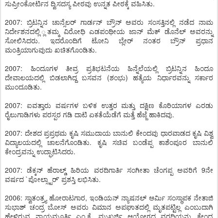
ಸುಪ್ರೀಂಕೋರ್ಟಿನ ದ್ವಿಸದಸ್ಯ ಪೀಠವು ಉನ್ನತ ಪೀಠಕ್ಕೆ ವಹಿಸಿತು.
2007: ಬ್ರಿಟನ್ನಿನ ಚಾನ್ಸೆಲರ್ ಗಾರ್ಡನ್ ಬ್ರೌನ್ ಅವರು ಸಂಸತ್ತಿನಲ್ಲಿ ನಡೆದ ನಾಮ
ನಿರ್ದೇಶನದಲ್ಲಿ ್ಲತಮ್ಮ ವಿರೋಧಿ ಎಡಪಂಥೀಯ ಜಾನ್ ಮೆಕ್ ಡೊನೆಲ್ ಅವರನ್ನು
ಸೋಲಿಸಿದರು. ಇದರೊಂದಿಗೆ ಟೋನಿ ಬ್ಲೇರ್ ನಂತರ ಬ್ರೌನ್ ಪ್ರಧಾನ
ಮಂತ್ರಿಯಾಗುವುದು ಖಚಿತಗೊಂಡಿತು.
2007: ಹಿಂದೂಗಳ ತೀವ್ರ ಪ್ರತಿಭಟನೆಯ ಹಿನ್ನೆಲೆಯಲ್ಲಿ ಬ್ರಿಟನ್ನಿನ ಹಿಂದೂ
ದೇವಾಲಯದಲ್ಲಿ ಬಿಡಲಾಗಿದ್ದ ಬಸವನ (ಶಂಭು) ಹತ್ಯೆಯ ನಿರ್ಧಾರವನ್ನು ಸರ್ಕಾರ
ಮುಂದೂಡಿತು.
2007: ಐವತ್ತಾರು ವರ್ಷಗಳ ಬಳಿಕ ಉತ್ತರ ಮತ್ತು ದಕ್ಷಿಣ ಕೊರಿಯಾಗಳ ಎರಡು
ರೈಲುಗಾಡಿಗಳು ಪರಸ್ಪರ ಗಡಿ ದಾಟಿ ಏಕತೆಯೆಡೆಗೆ ಮತ್ತೆ ಹೆಜ್ಜೆ ಹಾಕಿದವು.
2007: ದೇಶದ ಪ್ರಪ್ರಥಮ ಕೃಷಿ ಸಮುದಾಯ ಬಾನುಲಿ ಕೇಂದವು ಧಾರವಾಡದ ಕೃಷಿ ವಿಶ್ವ
ವಿದ್ಯಾಲಯದಲ್ಲಿ ಚಾಲನೆಗೊಂಡಿತು. ಕೃಷಿ ಸಚಿವ ಬಂಡೆಪ್ಪ ಕಾಶೆಂಪೂರ ಬಾನುಲಿ
ಕೇಂದ್ರವನ್ನು ಉದ್ಘಾಟಿಸಿದರು.
2007: ಡೆಕ್ಕನ್ ಹೆರಾಲ್ಡ್ ಹಿರಿಯ ವರದಿಗಾರ್ತಿ ಸಂಗೀತಾ ಚೆಂಗಪ್ಪ ಅವರಿಗೆ 9ನೇ
ವರ್ಷದ `ಪೋಲ್ಸ್ಟಾರ್' ಪ್ರಶಸ್ತಿ ಲಭಿಸಿತು.
2006: ಸ್ವಾತಂತ್ರ್ಯ ಹೋರಾಟಗಾರ, ಇಂಡಿಯನ್ ನ್ಯಾಷನಲ್ ಆರ್ಮಿ ಸಂಸ್ಥಾಪಕ ನೇತಾಜಿ
ಸುಭಾಶ್ ಚಂದ್ರ ಬೋಸ್ ಅವರು ವಿಮಾನ ಅಪಘಾತದಲ್ಲಿ ಮೃತಪಟ್ಟಿಲ್ಲ ಎಂಬುದಾಗಿ
ಹೇಳಿರುವ ನ್ಯಾಯಮೂರ್ತಿ ಎಂ.ಕೆ. ಮುಖರ್ಜಿ ಆಯೋಗದ ವರದಿಯನ್ನು ಕೇಂದ್ರ