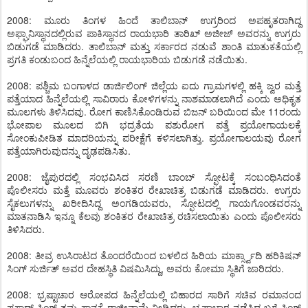
2008: ಮೂರು ತಿಂಗಳ ಹಿಂದೆ ತಾಲಿಬಾನ್ ಉಗ್ರರಿಂದ ಅಪಹೃತರಾಗಿದ್ದ
ಅಫ್ಘಾನಿಸ್ಥಾನದಲ್ಲಿರುವ ಪಾಕಿಸ್ಥಾನದ ರಾಯಭಾರಿ ತಾರಿಖ್ ಅಜೀಜ್ ಅವರನ್ನು ಉಗ್ರರು
ಬಿಡುಗಡೆ ಮಾಡಿದರು. ತಾಲಿಬಾನ್ ಮತ್ತು ಸರ್ಕಾರದ ನಡುವೆ ಶಾಂತಿ ಮಾತುಕತೆಯಲ್ಲಿ
ಪ್ರಗತಿ ಕಂಡುಬಂದ ಹಿನ್ನೆಲೆಯಲ್ಲಿ ರಾಯಭಾರಿಯ ಬಿಡುಗಡೆ ನಡೆಯಿತು.
2008: ಪಶ್ಚಿಮ ಬಂಗಾಳದ ಡಾರ್ಜಿಲಿಂಗ್ ಜಿಲ್ಲೆಯ ಐದು ಗ್ರಾಮಗಳಲ್ಲಿ ಹಕ್ಕಿ ಜ್ವರ ಮತ್ತೆ
ಪತ್ತೆಯಾದ ಹಿನ್ನೆಲೆಯಲ್ಲಿ ಸಾವಿರಾರು ಕೋಳಿಗಳನ್ನು ನಾಶಮಾಡಲಾಗಿದೆ ಎಂದು ಅಧಿಕೃತ
ಮೂಲಗಳು ತಿಳಿಸಿದವು. ರೋಗ ಕಾಣಿಸಿಕೊಂಡಿರುವ ಬಿಜನ್ ಬರಿಯಿಂದ ಮೇ 11ರಂದು
ಭೋಪಾಲ ಮೂಲದ ಬಿಗಿ ಭದ್ರತೆಯ ಪಶುರೋಗ ಪತ್ತೆ ಪ್ರಯೋಗಾಯಲಕ್ಕೆ
ಸೋಂಕುಪೀಡಿತ ಮಾದರಿಯನ್ನು ಪರೀಕ್ಷೆಗೆ ಕಳಿಸಲಾಗಿತ್ತು. ಪ್ರಯೋಗಾಲಯವು ರೋಗ
ಪತ್ತೆಯಾಗಿರುವುದನ್ನು ದೃಢಪಡಿಸಿತು.
2008: ಜೈಪುರದಲ್ಲಿ ಸಂಭವಿಸಿದ ಸರಣಿ ಬಾಂಬ್ ಸ್ಫೋಟಕ್ಕೆ ಸಂಬಂಧಿಸಿದಂತೆ
ಪೊಲೀಸರು ಮತ್ತೆ ಮೂವರು ಶಂಕಿತರ ರೇಖಾಚಿತ್ರ ಬಿಡುಗಡೆ ಮಾಡಿದರು. ಉಗ್ರರು
ಸೈಕಲುಗಳನ್ನು ಖರೀದಿಸಿದ್ದ ಅಂಗಡಿಯವರು, ಸ್ಫೋಟದಲ್ಲಿ ಗಾಯಗೊಂಡವರನ್ನು
ಮಾತನಾಡಿಸಿ ಇನ್ನೂ ಕೆಲವು ಶಂಕಿತರ ರೇಖಾಚಿತ್ರ ರಚಿಸಲಾಯಿತು ಎಂದು ಪೊಲೀಸರು
ತಿಳಿಸಿದರು.
2008: ತೀವ್ರ ಉಸಿರಾಟದ ತೊಂದರೆಯಿಂದ ಬಳಲಿದ ಹಿರಿಯ ಮಾರ್ಕ್ಸ್ವಾದಿ ಹರಿಕಿಷನ್
ಸಿಂಗ್ ಸುರ್ಜಿತ್ ಅವರ ದೇಹಸ್ಥಿತಿ ವಿಷಮಿಸಿದ್ದು, ಅವರು ಕೋಮಾ ಸ್ಥಿತಿಗೆ ಜಾರಿದರು.
2008: ಭ್ರಷ್ಟಾಚಾರ ಆರೋಪದ ಹಿನ್ನೆಲೆಯಲ್ಲಿ ಬಿಹಾರದ ಸಾರಿಗೆ ಸಚಿವ ರಮಾನಂದ
ಪ್ರಸಾದ್ ಸಿಂಗ್ ತಮ್ಮ ಸ್ಥಾನಕ್ಕೆ ರಾಜೀನಾಮೆ ನೀಡಿದರು. ಭ್ರಷ್ಟಾಚಾರ ನಡೆಸಿದ ಬಗ್ಗೆ ಸಿಂಗ್