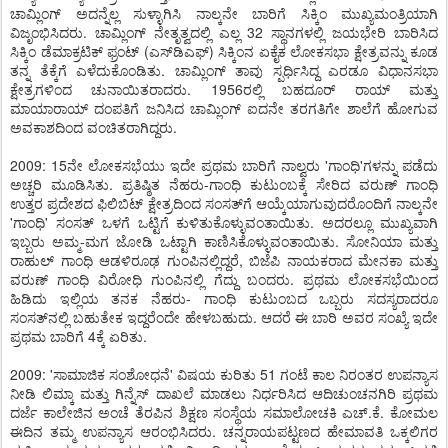
ಚಾಮ್ಲಿಂಗ್ ಅದನ್ನೆಲ್ಲ ಸುಳ್ಳಾಗಿಸಿ ನಾಲ್ಕನೇ ಬಾರಿಗೆ ಸಿಕ್ಕಿಂ ಮುಖ್ಯಮಂತ್ರಿಯಾಗಿ
ವಿಜೃಂಭಿಸಿದರು. ಚಾಮ್ಲಿಂಗ್ ನೇತೃತ್ವದಲ್ಲಿ ಎಲ್ಲ 32 ಸ್ಥಾನಗಳಲ್ಲಿ ಜಯಭೇರಿ ಬಾರಿಸಿದ
ಸಿಕ್ಕಿಂ ಡೆಮಾಕ್ರಟಿಕ್ ಫ್ರಂಟ್ (ಎಸ್‌ಡಿಎಫ್) ಸಿಕ್ಕಿಂನ ಏಕೈಕ ಲೋಕಸಭಾ ಕ್ಷೇತ್ರವನ್ನು ಕೂಡ
ತನ್ನ ತೆಕ್ಕೆಗೆ ಎಳೆದುಕೊಂಡಿತು. ಚಾಮ್ಲಿಂಗ್ ತಾವು ಸ್ಪರ್ಧಿಸಿದ್ದ ಎರಡೂ ವಿಧಾನಸಭಾ
ಕ್ಷೇತ್ರಗಳಿಂದ ಚುನಾಯಿತರಾದರು. 1956ರಲ್ಲಿ ಬಹದೂರ್ ರಾಯ್ ಮತ್ತು
ಮಾಯಾರಾಯ್ ದಂಪತಿಗೆ ಜನಿಸಿದ ಚಾಮ್ಲಿಂಗ್ ಐದನೇ ತರಗತಿಗೇ ಶಾಲೆಗೆ ಹೋಗುವ
ಅವಕಾಶದಿಂದ ವಂಚಿತರಾಗಿದ್ದರು.
2009: 15ನೇ ಲೋಕಸಭೆಯು ಇದೇ ಪ್ರಥಮ ಬಾರಿಗೆ ನಾಲ್ವರು 'ಗಾಂಧಿ'ಗಳನ್ನು ಪಡೆದು
ಅಚ್ಚರಿ ಮೂಡಿಸಿತು. ಪ್ರತಿಷ್ಠಿತ ನೆಹರು-ಗಾಂಧಿ ಕುಟುಂಬಕ್ಕೆ ಸೇರಿದ ವರುಣ್ ಗಾಂಧಿ
ಉತ್ತರ ಪ್ರದೇಶದ ಫಿಲಿಬಿಟ್ ಕ್ಷೇತ್ರದಿಂದ ಸಂಸತ್‌ಗೆ ಆಯ್ಕೆಯಾಗುವುದರೊಂದಿಗೆ ನಾಲ್ಕನೇ
'ಗಾಂಧಿ' ಸಂಸತ್ ಒಳಗೆ ಒಟ್ಟಿಗೆ ಕುಳಿತುಕೊಳ್ಳುವಂತಾಯಿತು. ಅದರಲ್ಲೂ ಮುಖ್ಯವಾಗಿ
ಇಬ್ಬರು ಅಮ್ಮ-ಮಗ ಜೋಡಿ ಒಟ್ಟಾಗಿ ಕಾಣಿಸಿಕೊಳ್ಳುವಂತಾಯಿತು. ಸೋನಿಯಾ ಮತ್ತು
ರಾಹುಲ್ ಗಾಂಧಿ ಆಡಳಿರೂಢ ಗುಂಪಿನಲ್ಲಿದ್ದರೆ, ಬಿಜೆಪಿ ನಾಯಕರಾದ ಮೇನಕಾ ಮತ್ತು
ವರುಣ್ ಗಾಂಧಿ ವಿರೋಧಿ ಗುಂಪಿನಲ್ಲಿ ಗೆದ್ದು ಬಂದರು. ಪ್ರಥಮ ಲೋಕಸಭೆಯಿಂದ
ಹಿಡಿದು ಇಲ್ಲಿಯ ತನಕ ನೆಹರು- ಗಾಂಧಿ ಕುಟುಂಬದ ಒಬ್ಬರು ಸದಸ್ಯರಾದರೂ
ಸಂಸತ್‌ನಲ್ಲಿ ಬಹುತೇಕ ಇದ್ದರೆಂದೇ ಹೇಳಬಹುದು. ಆದರೆ ಈ ಬಾರಿ ಅವರ ಸಂಖ್ಯೆ ಇದೇ
ಪ್ರಥಮ ಬಾರಿಗೆ 4ಕ್ಕೆ ಏರಿತು.
2009: 'ಸಾಮಾಜಿಕ ಸಂಶೋಧನೆ' ವಿಷಯ ಕುರಿತು 51 ಗಂಟೆ ಕಾಲ ನಿರಂತರ ಉಪನ್ಯಾಸ
ನೀಡಿ ಲಿಮ್ಕಾ ಮತ್ತು ಗಿನ್ನೆಸ್ ದಾಖಲೆ ಮಾಡಲು ನಿರ್ಧರಿಸಿದ ಆದಿಚುಂಚನಗಿರಿ ಪ್ರಥಮ
ದರ್ಜೆ ಕಾಲೇಜಿನ ಅಂಚೆ ತೆರಪಿನ ಶಿಕ್ಷಣ ಸಂಸ್ಥೆಯ ಸಮಾಲೋಚಕಿ ಎಚ್.ಕೆ. ಕೋಮಲ
ಈದಿನ ತಮ್ಮ ಉಪನ್ಯಾಸ ಆರಂಭಿಸಿದರು. ಚನ್ನರಾಯಪಟ್ಟಣದ ಹೇಮಾವತಿ ಒಕ್ಕಲಿಗರ