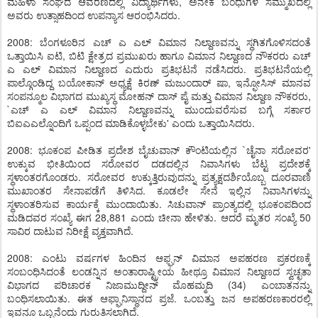
ಮಹಿಳಾ ಸಂಘದ ಆವರಣದಲ್ಲಿ ವಿದ್ಯಾರ್ಥಿಗಳು, ಅನೇಕ ಬಂಧುಗಳ ಸಮ್ಮುಖದಲ್ಲಿ
ಅವರು ಉತ್ಸಾಹದಿಂದ ಉಪನ್ಯಾಸ ಆರಂಭಿಸಿದರು.
2008: ಬೆಂಗಳೂರಿನ ಎಚ್ ಎ ಎಲ್ ವಿಮಾನ ನಿಲ್ದಾಣವನ್ನು ಸ್ಥಗಿತಗೊಳಿಸದಂತೆ
ಒತ್ತಾಯಿಸಿ ಐಟಿ, ಬಿಟಿ ಕ್ಷೇತ್ರದ ಪ್ರಮುಖರು ಹಾಗೂ ವಿಮಾನ ನಿಲ್ದಾಣದ ನೌಕರರು ಎಚ್
ಎ ಎಲ್ ವಿಮಾನ ನಿಲ್ದಾಣದ ಎದುರು ಪ್ರತಿಭಟನೆ ನಡೆಸಿದರು. ಪ್ರತಿಭಟನೆಯಲ್ಲಿ
ಪಾಲ್ಗೊಂಡಿದ್ದ ಬಯೋಕಾನ್ ಅಧ್ಯಕ್ಷೆ ಕಿರಣ್ ಮಜುಂದಾರ್ ಷಾ, ಇನ್ಫೋಸಿಸ್ ಮಾನವ
ಸಂಪನ್ಮೂಲ ವಿಭಾಗದ ಮುಖ್ಯಸ್ಥ ಮೋಹನ್ ದಾಸ್ ಪೈ ಮತ್ತು ವಿಮಾನ ನಿಲ್ದಾಣ ನೌಕರರು,
`ಎಚ್ ಎ ಎಲ್ ವಿಮಾನ ನಿಲ್ದಾಣವನ್ನು ಮುಂದುವರೆಸುವ ಬಗ್ಗೆ ಸರ್ಕಾರ
ಬಿಐಎಎಲ್ನೊಂದಿಗೆ ಒಪ್ಪಂದ ಮಾಡಿಕೊಳ್ಳಬೇಕು' ಎಂದು ಒತ್ತಾಯಿಸಿದರು.
2008: ಭೂಕಂಪ ಪೀಡಿತ ಪ್ರದೇಶ ಬೈಚುವಾನ್ ಕೌಂಟಿಯಲ್ಲಿನ `ಚೈನಾ ಸರೋವರ'
ಉಕ್ಕುವ ಭೀತಿಯಿಂದ ಸರೋವರ ದಡದಲ್ಲಿನ ನಿವಾಸಿಗಳು ಬೆಟ್ಟ ಪ್ರದೇಶಕ್ಕೆ
ಸ್ಥಳಾಂತರಗೊಂಡರು. ಸರೋವರ ಉಕ್ಕುತ್ತಿರುವುದನ್ನು ಪ್ರತ್ಯಕ್ಷದರ್ಶಿಯೊಬ್ಬ ದೂರವಾಣಿ
ಮುಖಾಂತರ ಸೇನಾಪಡೆಗೆ ತಿಳಿಸಿದ. ಕೂಡಲೇ ಸೇನೆ ಇಲ್ಲಿನ ನಿವಾಸಿಗಳನ್ನು
ಸ್ಥಳಾಂತರಿಸುವ ಕಾರ್ಯಕ್ಕೆ ಮುಂದಾಯಿತು. ಸಿಚುವಾನ್ ಪ್ರಾಂತ್ಯದಲ್ಲಿ ಭೂಕಂಪದಿಂದ
ಮಡಿದವರ ಸಂಖ್ಯೆ ಈಗ 28,881 ಎಂದು ಚೀನಾ ಹೇಳಿತು. ಆದರೆ ಮೃತರ ಸಂಖ್ಯೆ 50
ಸಾವಿರ ದಾಟುವ ನಿರೀಕ್ಷೆ ವ್ಯಕ್ತವಾಗಿದೆ.
2008: ಎಂಟು ವರ್ಷಗಳ ಹಿಂದಿನ ಆಫ್ಘನ್ ವಿಮಾನ ಅಪಹರಣ ಪ್ರಕರಣಕ್ಕೆ
ಸಂಬಂಧಿಸಿದಂತೆ ಲಂಡನ್ನಿನ ಅಂತಾರಾಷ್ಟ್ರೀಯ ಹೀಥ್ರೂ ವಿಮಾನ ನಿಲ್ದಾಣದ ಸ್ವಚ್ಛತಾ
ವಿಭಾಗದ ಪರಿಚಾರಕ ನಿಜಾಮುದ್ದೀನ್ ಮೊಹಮ್ಮದಿ (34) ಎಂಬಾತನನ್ನು
ಬಂಧಿಸಲಾಯಿತು. ಈತ ಆಫ್ಘಾನಿಸ್ಥಾನದ ಪ್ರಜೆ. ಒಂಬತ್ತು ಜನ ಅಪಹರಣಕಾರರಲ್ಲಿ
ಇವನೂ ಒಬ್ಬನೆಂದು ಗುರುತಿಸಲಾಗಿದೆ.