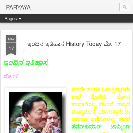
PARYAYA
Pages
MAY
ಇಂದಿನ ಇತಿಹಾಸ History Today ಮೇ 17
17
ಇಂದಿನ ಇತಿಹಾಸ
ಮೇ 17
ಐದನೇ ತರಗತಿ ಓದುತ್ತಿದ್ದಾಗಲೇ
ಶಾಲೆ ತೊರೆದು ಹೋದ
ಬಾಲಕನೊಬ್ಬ ಮುಂದೆ ರಾಜ್ಯದ
ಮುಖ್ಯಮಂತ್ರಿ ಯಾಗುತ್ತಾನೆಂದು
ಯಾರೂ ಎಣಿಸಿರಲಿಲ್ಲ. ಆದರೆ
ಪವನ್‌ಕುಮಾರ್ ಚಾಮ್ಲಿಂಗ್