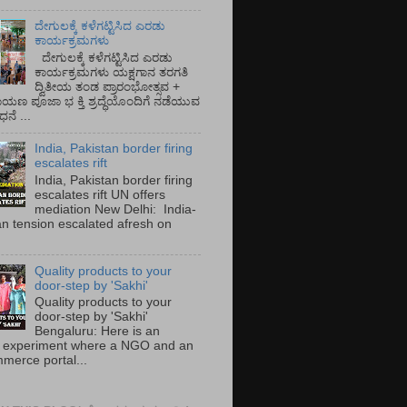
ದೇಗುಲಕ್ಕೆ ಕಳೆಗಟ್ಟಿಸಿದ ಎರಡು
ಕಾರ್ಯಕ್ರಮಗಳು
ದೇಗುಲಕ್ಕೆ ಕಳೆಗಟ್ಟಿಸಿದ ಎರಡು
ಕಾರ್ಯಕ್ರಮಗಳು ಯಕ್ಷಗಾನ ತರಗತಿ
ದ್ವಿತೀಯ ತಂಡ ಪ್ರಾರಂಭೋತ್ಸವ +
ಾಯಣ ಪೂಜಾ ಭ ಕ್ತಿ ಶ್ರದ್ಧೆಯೊಂದಿಗೆ ನಡೆಯುವ
ನೆ ...
India, Pakistan border firing
escalates rift
India, Pakistan border firing
escalates rift UN offers
mediation New Delhi: India-
an tension escalated afresh on
.
Quality products to your
door-step by 'Sakhi'
Quality products to your
door-step by 'Sakhi'
Bengaluru: Here is an
 experiment where a NGO and an
merce portal...