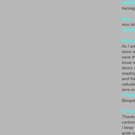
-HARI
harini
Nice..
nice blo
-Amrit
Valuab
As I am
since 
save t
issue i
doors 
readin
and Ka
valuab
zero i
- Vina
Bangal
Consu
Thanks
cartoo
I keep
quite o