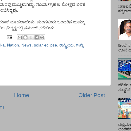
ಲಿ ಮುಚ್ಚಲಾಗಿದ್ದು, ಸೂರ್ಯಗ್ರಹಣ ಮೋಕ್ಷದ ಬಳಿಕ
ಬಡಾವಣೆ
ಂಭಿಸಿದ್ದವು.
ಸತ್ಯನಾ
ಿ ನಮಾಜ್ ಮಾಡಲಾಯಿತು. ಮಂಗಳೂರು ಬಂದರಿನ ಜುಮ್ಮಾ
ಝಿ ನೇತೃತ್ವದಲ್ಲಿ ನಮಾಜ್ ನಡೆಯಿತು.
aka
,
Nation
,
News
,
solar eclipse
,
ರಾಷ್ಟ್ರೀಯ
,
ಸುದ್ದಿ
,
ಹಿಂದೆ ನ
ಊಟ ಆಯ್
ಪರಿಸರ ಸ
ಸಜ್ಜಾಗಿದ
Home
Older Post
m)
ಪಟ್ಟಿಯಲ
ಅಂತಹವರ