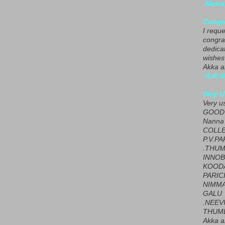
-Moha
Congra
I requ
congrat
dedica
wishes
Akka a
-S.R.V
Very U
Very u
GOOD 
Nanna
COLL
P.V.P
.THUM
INNOB
KOOD
PARIC
NIMMA
GALU
.NEEV
THUMB
Akka a