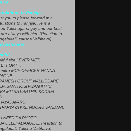
n Pai
tulations to Panjaje..
est you to please forward my
ulations to Panjaje. He is a
ted Yakshagana guy and our best
 are always with him. (Reaction to
ngaladalli Yaksha Vaibhava)
ijayashankar
seful..
seful site I EVER MET..
EFFORT ..
 mitra MCF OFFICER-NANNA
EAGUE
ARAMESH GROUP NALLIDDARE
BA SANTHOSHAVAAHITHU'
BA MITRA KARTHIK KODREL
A
HAYADAVARU.
 PARYAYA KKE NOORU VANDANE
U NEEDIDA PHOTO
A OLLEYADAAGIDE. (reaction to
ngaladalli Yaksha Vaibhava)