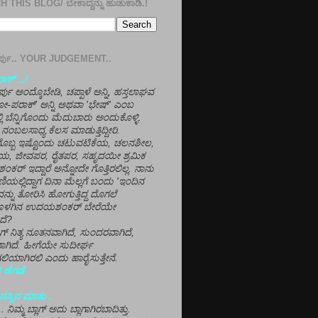
 THIS BLOG/ ಬೇಕಾದ್ದನ್ನು ಹುಡುಕಾಡಿ.!
ತೀರ್ಪು.. YOUR JUDGEMENT..
ಕ್' ..!
್ಪು ಅಂದ್ಕೊಬೇಡಿ, ಚಪ್ಪಾಳೆ ಅನ್ನಿ, ಹಸ್ತಲಾಘವ
'ಗೋ-ಪರಾಕ್' ಅನ್ನಿ ಅಥವಾ 'ಭೇಷ್' ಎಂಬ
್ಲಿ ಬೆನ್ನಿಗೊಂದು ಮೆದುಬಾರು ಅಂದುಕೊಳ್ಳಿ.
ನಂಬಲಸಾಧ್ಯ ಕೆಲಸ ಮಾಡುತ್ತಿದ್ದೀರಿ.
ಳಗೊಬ್ಬ ಇಷ್ಟೊಂದು ಚಟುವಟಿಕೆಯ, ಚಲನಶೀಲ,
, ಜೀವಪರ, ರೈತಪರ, ಸಹೃದಯೀ ಶ್ರಮಿಕ
್ ಇದ್ದಾರೆ ಅನ್ನೋದೇ ಗೊತ್ತಿರಲಿಲ್ಲ. ನಾನು
ಣಿಯಲ್ಲಿದ್ದಾಗ ದಿನಾ ಮೆಲ್ಲಗೆ ಬಂದು 'ಇಂದಿನ
ನ್ನು ತೋರಿಸಿ ಹೋಗುತ್ತಿದ್ದ ದೊಗಲೆ
ೊಳಗಿನ ಉದಯಶಂಕರ್ ಬೇರೆಯೇ
ದೆ?
ಲಾಗ್ ನಿತ್ಯ ನೂತನವಾಗಿದೆ, ಸುಂದರವಾಗಿದೆ,
ಾಗಿದೆ. ಹೀಗೆಯೇ ಸುದೀರ್ಘ
ಿಯಾಗಿರಲಿ ಎಂದು ಹಾರೈಸುತ್ತೇನೆ.
 ಹೆಗಡೆ
ಸ್ಸಿನ ಮಾತು .
ಾ... ನಿಮ್ಮ ಬ್ಲಾಗ್ ಅದು ಬ್ಲಾಗಾಗಿರಬಾದಿತ್ತು.