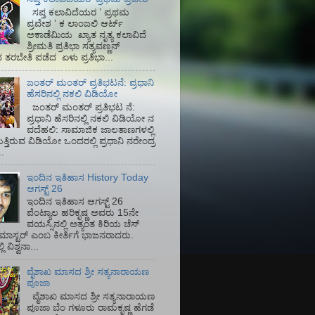
ಸಪ್ತ ಕಲಾವಿದೆಯರ ʼ ಪ್ರಥಮ
ಪ್ರವೇಶ ʼ ಕ ಲಾಂಜಲಿ ಆರ್ಟ್
ಅಕಾಡೆಮಿಯ‌ ಖ್ಯಾತ ನೃತ್ಯ ಕಲಾವಿದೆ
ಶ್ರೀಮತಿ ಪ್ರತಿಭಾ ಸತ್ಯವಣ್ಣನ್
ತರಬೇತಿ ಪಡೆದ ಏಳು ಪ್ರತಿಭಾ...
ಜಂತರ್ ಮಂತರ್ ಪ್ರತಿಭಟನೆ: ಪ್ರಧಾನಿ
ಹೆಸರಿನಲ್ಲಿ ನಕಲಿ ವಿಡಿಯೋ
ಜಂತರ್ ಮಂತರ್ ಪ್ರತಿಭಟ ನೆ:
ಪ್ರಧಾನಿ ಹೆಸರಿನಲ್ಲಿ ನಕಲಿ ವಿಡಿಯೋ ನ
ವದೆಹಲಿ: ಸಾಮಾಜಿಕ ಜಾಲತಾಣಗಳಲ್ಲಿ
ತ್ತಿರುವ ವಿಡಿಯೋ ಒಂದರಲ್ಲಿ ಪ್ರಧಾನಿ ನರೇಂದ್ರ
.
ಇಂದಿನ ಇತಿಹಾಸ History Today
ಆಗಸ್ಟ್ 26
ಇಂದಿನ ಇತಿಹಾಸ ಆಗಸ್ಟ್ 26
ಪೆಂಟ್ಯಾಲ ಹರಿಕೃಷ್ಣ ಅವರು 15ನೇ
ವಯಸ್ಸಿನಲ್ಲಿ ಅತ್ಯಂತ ಕಿರಿಯ ಚೆಸ್
ಡ್ ಮಾಸ್ಟರ್ ಎಂಬ ಕೀರ್ತಿಗೆ ಭಾಜನರಾದರು.
ಿ ವಿಶ್ವನಾ...
ವೈಶಾಖ ಮಾಸದ ಶ್ರೀ ಸತ್ಯನಾರಾಯಣ
ಪೂಜಾ
ವೈಶಾಖ ಮಾಸದ ಶ್ರೀ ಸತ್ಯನಾರಾಯಣ
ಪೂಜಾ ಬೆಂ ಗಳೂರು ರಾಮಕೃಷ್ಣ ಹೆಗಡೆ