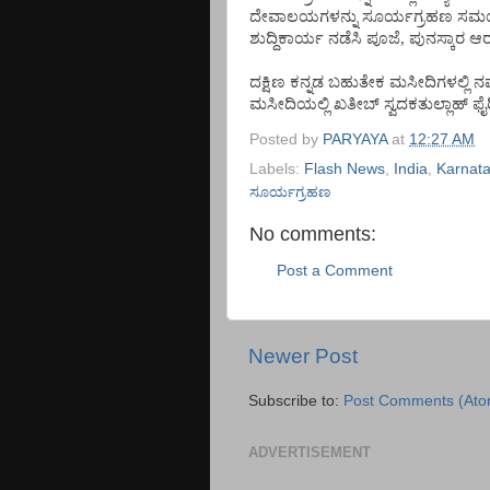
ದೇವಾಲಯಗಳನ್ನು ಸೂರ್ಯಗ್ರಹಣ ಸಮಯದಲ್
ಶುದ್ದಿಕಾರ್ಯ ನಡೆಸಿ ಪೂಜೆ, ಪುನಸ್ಕಾರ ಆರ
ದಕ್ಷಿಣ ಕನ್ನಡ ಬಹುತೇಕ ಮಸೀದಿಗಳಲ್ಲ
ಮಸೀದಿಯಲ್ಲಿ ಖತೀಬ್ ಸ್ವದಕತುಲ್ಲಾಹ್ ಫೈ
Posted by
PARYAYA
at
12:27 AM
Labels:
Flash News
,
India
,
Karnat
ಸೂರ್ಯಗ್ರಹಣ
No comments:
Post a Comment
Newer Post
Subscribe to:
Post Comments (Ato
ADVERTISEMENT