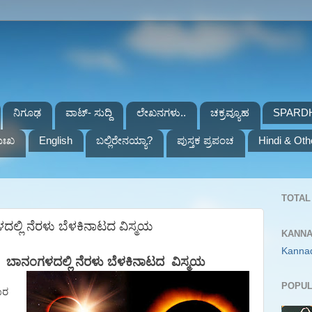
ನಿಗೂಢ
ವಾಟ್- ಸುದ್ದಿ
ಲೇಖನಗಳು..
ಚಕ್ರವ್ಯೂಹ
SPARD
ುಃಖ
English
ಬಲ್ಲಿರೇನಯ್ಯಾ?
ಪುಸ್ತಕ ಪ್ರಪಂಚ
Hindi & Oth
TOTAL 
್ಲಿ ನೆರಳು ಬೆಳಕಿನಾಟದ ವಿಸ್ಮಯ
KANNA
Kanna
:
ಬಾನಂಗಳದಲ್ಲಿ ನೆರಳು ಬೆಳಕಿನಾಟದ
ವಿಸ್ಮಯ
POPUL
ಾರ