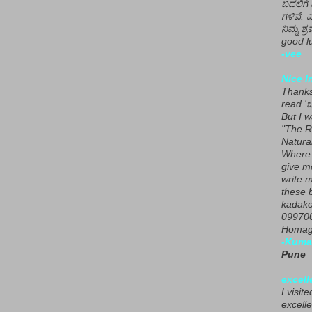
ಬದಲಿಗೆ 
ಗಳಿವೆ. 
ನಿಮ್ಮ ಶ್ರ
good lu
-vee
Nice I
Thanks 
read 'ಒ
But I 
"The R
Natura
Where 
give m
write m
these b
kadako
099700
Homage
-Kuma
Pune
excell
I visit
excelle