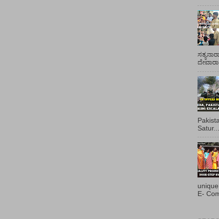
ಸತ್ಯನಾರ
ದೇವಾರಾಧ
Pakist
Satur..
unique
E- Com