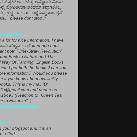
ವೆಬ್ ಸೈಟ್ ಆಗಬೇಕಿತ್ತು.ಅಷ್ಟೊಂದು ವಿಚಾರ
ಎನ್ಸೈಕ್ಲೋಪಿಡಿಯಾ ಅಂದರೂ ತಪ್ಪಾಗಲಿಕಿಲ್ಲ...
ಮ , ಶ್ರದ್ಧೆ, ಈ ಕಾರ್ಯದಲ್ಲಿ ಎದ್ದು ಕಾಣುತ್ತಿದೆ.
ck... please dont stop it
nformation.
.
a lot for nice Information. I have
ಂದು ಹುಲ್ಲಿನ ಕ್ರಾಂತಿ' kannada book.
want both "One-Straw Revolution"
oad Back to Nature and The
l Way Of Farming" English Books.
can I get both the books? can you
ore information? Would you please
e if you know about availibility
ooks. This is my mail ID:
lla@gmail.com and phone no.
15493 (Reaction to "Green Tea
 to Fukuoka": )
rswamy (ಕುಕೂಊ..)
ent..1
ed your blogspot and it is an
nt effort.