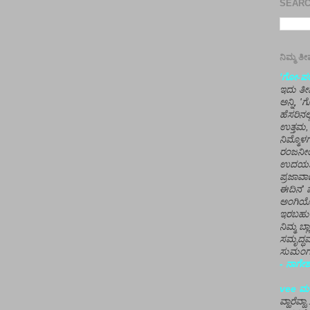
SEARCH
ನಿಮ್ಮ 
'ಗೋ-ಪರಾ
ಇದು ತೀರ
ಅನ್ನಿ, 
ಹೆಸರಿನಲ
ಉತ್ತಮ, 
ನಿಮ್ಮೊ
ರಂಜನೀಯ
ಉದಯಶಂಕರ
ಪ್ರಜಾವಾ
ಈದಿನ' ವ
ಅಂಗಿಯ
ಇರಬಹು
ನಿಮ್ಮ ಬ್
ಸಮೃದ್ಧವ
ಸುಮಂಗಲ
- ನಾಗೇಶ
vee ಮನ
ವ್ಹಾರೆವ್ಹ