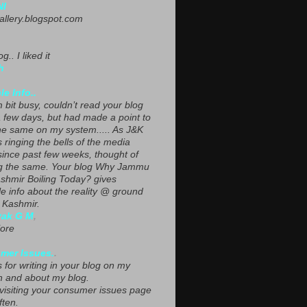
NI
gallery.blogspot.com
g.. I liked it
h
le Info..
 bit busy, couldn’t read your blog
a few days, but had made a point to
he same on my system..... As J&K
s ringing the bells of the media
since past few weeks, thought of
g the same. Your blog Why Jammu
shmir Boiling Today? gives
le info about the reality @ ground
n Kashmir.
yak G M
,
ore
mer Issues.
.
 for writing in your blog on my
n and about my blog.
 visiting your consumer issues page
ften.