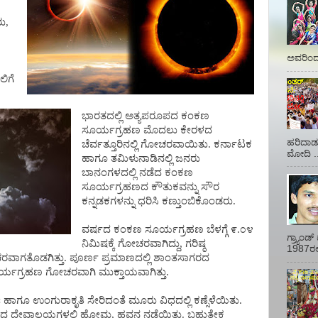
ು,
ಅವರಿಂದ 
ಿಗೆ
ಭಾರತದಲ್ಲಿ ಅತ್ಯಪರೂಪದ ಕಂಕಣ
ಸೂರ್ಯಗ್ರಹಣ ಮೊದಲು ಕೇರಳದ
ಹರಿದಾಡು
ಚೆರ್ವತ್ತೂರಿನಲ್ಲಿ ಗೋಚರವಾಯಿತು. ಕರ್ನಾಟಕ
ಮೋದಿ ..
ಹಾಗೂ ತಮಿಳುನಾಡಿನಲ್ಲಿ ಜನರು
ಬಾನಂಗಳದಲ್ಲಿ ನಡೆದ ಕಂಕಣ
ಸೂರ್ಯಗ್ರಹಣದ ಕೌತುಕವನ್ನು ಸೌರ
ಕನ್ನಡಕಗಳನ್ನು ಧರಿಸಿ ಕಣ್ತುಂಬಿಕೊಂಡರು.
ವರ್ಷದ ಕಂಕಣ ಸೂರ್ಯಗ್ರಹಣ ಬೆಳಗ್ಗೆ ೯.೦೪
ಗ್ರ್ಯಾಂ
ನಿಮಿಷಕ್ಕೆ ಗೋಚರವಾಗಿದ್ದು, ಗರಿಷ್ಠ
1987ರಲ್ಲ
ರವಾಗತೊಡಗಿತ್ತು. ಪೂರ್ಣ ಪ್ರಮಾಣದಲ್ಲಿ ಶಾಂತಸಾಗರದ
ೂರ್ಯಗ್ರಹಣ ಗೋಚರವಾಗಿ ಮುಕ್ತಾಯವಾಗಿತ್ತು.
ಗೂ ಉಂಗುರಾಕೃತಿ ಸೇರಿದಂತೆ ಮೂರು ವಿಧದಲ್ಲಿ ಕಣ್ಸೆಳೆಯಿತು.
ದ ವಿವಿಧ ದೇವಾಲಯಗಳಲ್ಲಿ ಹೋಮ, ಹವನ ನಡೆಯಿತು. ಬಹುತೇಕ