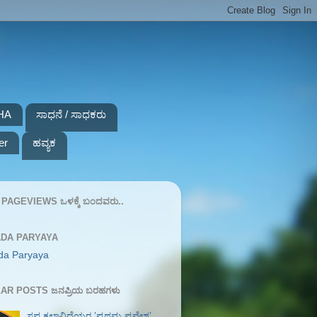
HA
ಸಾಧನೆ / ಸಾಧಕರು
er
ಹವ್ಯಕ
PAGEVIEWS ಒಳಕ್ಕೆ ಬಂದವರು..
DA PARYAYA
da Paryaya
AR POSTS ಜನಪ್ರಿಯ ಬರಹಗಳು
ಸಪ್ತ ಕಲಾವಿದೆಯರ ʼಪ್ರಥಮ ಪ್ರವೇಶʼ