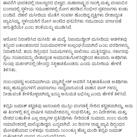
,
ಈವರೆಗೆ
ಭಾರತದಲ್ಲಿ
ರಾಜಸ್ಥಾನದ
ಭಿಲ್ವಾರ
ಮಹಾರಾಷ್ಟ್ರದ
ಸಾಂಗ್ಲಿ
ಮತ್ತು
ಪಂಜಾಬಿನ
ಬಂಗಾದಲ್ಲಿ
ಸ್ಥಳೀಯ
ಸಮೂಹಗಳಲ್ಲಿ
ರೋಗ
ಹರಡಿದ
ಗಂಭೀರ
ಪ್ರಕರಣಗಳು
ಕಂಡು
.
ಬಂದಿವೆ
ದೆಹಲಿ
ಮಸೀದಿಯ
ಜೊತೆಗೆ
ಸಂಪರ್ಕ
ಹೊಂದಿದ್ದ
ವ್ಯಕ್ತಿಗಳು
ದೇಶಾದ್ಯಂತ
,
ವ್ಯಾಪಿಸಿದ್ದು
ಸ್ಥಳೀಯರಿಗೆ
ರೋಗ
ಅಂಟಿದ
ಘಟನೆಗಳು
ಸಮುದಾಯ
ವರ್ಗಾವಣೆ
.
ಆಗುತ್ತಿದೆಯೇ
ಎಂಬ
ಶಂಕೆಯನ್ನು
ಮೂಡಿಸಿವೆ
:
,
ಆರೋಪ
ನಿರಾಕರಿಸಿದ
ಮಸೀದಿ
ಈ
ಮದ್ಯೆ
ನಿಜಾಮುದ್ದೀನ್
ಮಸೀದಿಯ
ಆಡಳಿತವು
ತನ್ನಿಂದ
ಏಕಾಂತವಾಸದ
ನಿಯಮಾವಳಿಗಳ
ಉಲ್ಲಂಘನೆಯಾಗಿದೆ
ಎಂಬ
ವರದಿಗಳನ್ನು
.
,
ನಿರಾಕರಿಸಿದೆ
ತಾನು
ದಿಗ್ಬಂಧನ
ನಿಯಮಗಳನ್ನು
ಪಾಲಿಸಲು
ಯತ್ನಿಸಿದ್ದರೂ
ಸರ್ಕಾರವು
ರೈಲು
ಸಂಚಾರವನ್ನು
ದೇಶಾದ್ಯಂತ
ಅಮಾನತುಗೊಳಿಸಿದ್ದರಿಂದ
ಹಲವಾರು
ಅತಿಥಿಗಳು
(
)
ಗುಂಪು
ಮರ್ಕಜ್‌ನಲ್ಲಿ
ಕೇಂದ್ರ
ಸಿಕ್ಕಿಹಾಕಿಕೊಂಡರು
ಎಂದು
ಮಸೀದಿಯ
ಹೇಳಿಕೆ
.
ತಿಳಿಸಿತು
ಸಂಬಂಧಪಟ್ಟ
ಉಪವಿಭಾಗೀಯ
ಮ್ಯಾಜಿಸ್ಟ್ರೇಟ್
ಅವರಿಗೆ
ಸಿಕ್ಕಿಹಾಕಿಕೊಂಡ
ಅತಿಥಿಗಳು
ತಮ್ಮ
ಹುಟ್ಟೂರುಗಳಿಗೆ
ವಾಪಸಾಗಲು
ಸಾಧ್ಯವಾಗುವಂತೆ
ವಾಹನ
ಪಾಸ್
ಗಳನ್ನು
.
ನೀಡುವಂತೆ
ಕೇಳಿಕೊಳ್ಳಲಾಗಿದ್ದು
ಇನ್ನೂ
ಅನುಮತಿ
ಲಭಿಸಿಲ್ಲ
ಎಂದು
ಹೇಳಿಕೆ
ತಿಳಿಸಿದೆ
ss
,
ತಬ್ಲಿಘಿ
ಜಮಾತ್
ಕಟ್ಟಡವು
ಸಂಚಾರಿ
ಮುಸ್ಲಿಂ
ಪಂಗಡಕ್ಕೆ
ಸೇರಿದ
ಕಟ್ಟಡವಾಗಿದ್ದು
ಅದು
.
ಈ
ತಿಂಗಳಲ್ಲಿ
ತನ್ನ
ವಾರ್ಷಿಕ
ಸಮಾವೇಶವನ್ನು
ಸಂಘಟಿಸಿತ್ತು
೨೧
ವಿದೇಶಗಳು
ಮತ್ತು
ದೇಶದ
ಬಹುತೇಕ
ಎಲ್ಲ
ರಾಜ್ಯಗಳ
ಪ್ರತಿನಿಧಿಗಳು
ಸೇರಿದಂತೆ
ಸುಮಾರು
೨೦೦೦
ಮಂದಿ
.
ಸಮಾವೇಶದಲ್ಲಿ
ಪಾಲ್ಗೊಂಡಿದ್ದರು
ಎನ್ನಲಾಗಿದೆ
೨೧
ದಿನಗಳ
ರಾಷ್ಟ್ರವ್ಯಾಪಿ
ದಿಗ್ಬಂಧನ
ಘೋಷಣೆಯಾದ
ಬಳಿಕವೂ
ಸುಮಾರು
೧೦೦೦ಕ್ಕೂ
ಹೆಚ್ಚು
ಮಂದಿ
ತಬ್ಲಿಘಿ
ಜಮಾತ್
.
ಮರ್ಕೆಜ್‌ನಲ್ಲಿ
ವಾಸ್ತವ್ಯ
ಮುಂದುವರೆಸಿದ್ದರು