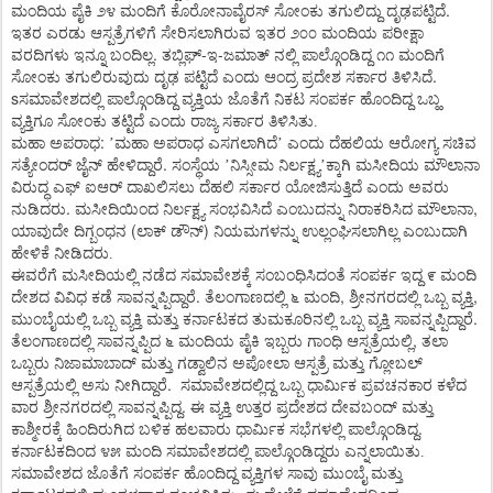
.
ಮಂದಿಯ
ಪೈಕಿ
೨೪
ಮಂದಿಗೆ
ಕೊರೋನಾವೈರಸ್
ಸೋಂಕು
ತಗುಲಿದ್ದು
ದೃಢಪಟ್ಟಿದೆ
ಇತರ
ಎರಡು
ಆಸ್ಪತ್ರೆಗಳಿಗೆ
ಸೇರಿಸಲಾಗಿರುವ
ಇತರ
೨೦೦
ಮಂದಿಯ
ಪರೀಕ್ಷಾ
.
-
-
ವರದಿಗಳು
ಇನ್ನೂ
ಬಂದಿಲ್ಲ
ತಬ್ಲಿಘ್
ಇ
ಜಮಾತ್
ನಲ್ಲಿ
ಪಾಲ್ಗೊಂಡಿದ್ದ
೧೧
ಮಂದಿಗೆ
.
ಸೋಂಕು
ತಗುಲಿರುವುದು
ದೃಢ
ಪಟ್ಟಿದೆ
ಎಂದು
ಆಂದ್ರ
ಪ್ರದೇಶ
ಸರ್ಕಾರ
ತಿಳಿಸಿದೆ
s
ಸಮಾವೇಶದಲ್ಲಿ
ಪಾಲ್ಗೊಂಡಿದ್ದ
ವ್ಯಕ್ತಿಯ
ಜೊತೆಗೆ
ನಿಕಟ
ಸಂಪರ್ಕ
ಹೊಂದಿದ್ದ
ಒಬ್ಹ
ವ್ಯಕ್ತಿಗೂ
ಸೋಂಕು
ತಟ್ಟಿದೆ
ಎಂದು
ರಾಜ್ಯ
ಸರ್ಕಾರ
ತಿಳಿಸಿತು.
:
ಮಹಾ
ಅಪರಾಧ
’
ಮಹಾ
ಅಪರಾಧ
ಎಸಗಲಾಗಿದೆ
’
ಎಂದು
ದೆಹಲಿಯ
ಆರೋಗ್ಯ
ಸಚಿವ
.
ಸತ್ಯೇಂದರ್
ಜೈನ್
ಹೇಳಿದ್ದಾರೆ
ಸಂಸ್ಥೆಯ
’
ನಿಸ್ಸೀಮ
ನಿರ್ಲಕ್ಷ್ಯ
’
ಕ್ಕಾಗಿ
ಮಸೀದಿಯ
ಮೌಲಾನಾ
ವಿರುದ್ಧ
ಎಫ್
ಐಆರ್
ದಾಖಲಿಸಲು
ದೆಹಲಿ
ಸರ್ಕಾರ
ಯೋಜಿಸುತ್ತಿದೆ
ಎಂದು
ಅವರು
.
,
ನುಡಿದರು
ಮಸೀದಿಯಿಂದ
ನಿರ್ಲಕ್ಷ್ಯ
ಸಂಭವಿಸಿದೆ
ಎಂಬುದನ್ನು
ನಿರಾಕರಿಸಿದ
ಮೌಲಾನಾ
(
)
ಯಾವುದೇ
ದಿಗ್ಬಂಧನ
ಲಾಕ್
ಡೌನ್
ನಿಯಮಗಳನ್ನು
ಉಲ್ಲಂಘಿಸಲಾಗಿಲ್ಲ
ಎಂಬುದಾಗಿ
ಹೇಳಿಕೆ
ನೀಡಿದರು.
ಈವರೆಗೆ
ಮಸೀದಿಯಲ್ಲಿ
ನಡೆದ
ಸಮಾವೇಶಕ್ಕೆ
ಸಂಬಂಧಿಸಿದಂತೆ
ಸಂಪರ್ಕ
ಇದ್ದ
೯
ಮಂದಿ
.
,
,
ದೇಶದ
ವಿವಿಧ
ಕಡೆ
ಸಾವನ್ನಪ್ಪಿದ್ದಾರೆ
ತೆಲಂಗಾಣದಲ್ಲಿ
೬
ಮಂದಿ
ಶ್ರೀನಗರದಲ್ಲಿ
ಒಬ್ಬ
ವ್ಯಕ್ತಿ
.
ಮುಂಬೈಯಲ್ಲಿ
ಒಬ್ಬ
ವ್ಯಕ್ತಿ
ಮತ್ತು
ಕರ್ನಾಟಕದ
ತುಮಕೂರಿನಲ್ಲಿ
ಒಬ್ಬ
ವ್ಯಕ್ತಿ
ಸಾವನ್ನಪ್ಪಿದ್ದಾರೆ
,
ತೆಲಂಗಾಣದಲ್ಲಿ
ಸಾವನ್ನಪ್ಪಿದ
೬
ಮಂದಿಯ
ಪೈಕಿ
ಇಬ್ಬರು
ಗಾಂಧಿ
ಆಸ್ಪತ್ರೆಯಲ್ಲಿ
ತಲಾ
ಒಬ್ಬರು
ನಿಜಾಮಾಬಾದ್
ಮತ್ತು
ಗಡ್ವಾಲಿನ
ಅಪೋಲಾ
ಆಸ್ಪತ್ರೆ
ಮತ್ತು
ಗ್ಲೋಬಲ್
.
ಆಸ್ಪತ್ರೆಯಲ್ಲಿ
ಅಸು
ನೀಗಿದ್ದಾರೆ
ಸಮಾವೇಶದಲ್ಲಿದ್ದ
ಒಬ್ಬ
ಧಾರ್ಮಿಕ
ಪ್ರವಚನಕಾರ
ಕಳೆದ
.
ವಾರ
ಶ್ರೀನಗರದಲ್ಲಿ
ಸಾವನ್ನಪ್ಪಿದ್ದ
ಈ
ವ್ಯಕ್ತಿ
ಉತ್ತರ
ಪ್ರದೇಶದ
ದೇವಬಂದ್
ಮತ್ತು
.
ಕಾಶ್ಮೀರಕ್ಕೆ
ಹಿಂದಿರುಗಿದ
ಬಳಿಕ
ಹಲವಾರು
ಧಾರ್ಮಿಕ
ಸಭೆಗಳಲ್ಲಿ
ಪಾಲ್ಗೊಂಡಿದ್ದ
ಕರ್ನಾಟಕದಿಂದ
೪೫
ಮಂದಿ
ಸಮಾವೇಶದಲ್ಲಿ
ಪಾಲ್ಗೊಂಡಿದ್ದರು
ಎನ್ನಲಾಯಿತು.
ಸಮಾವೇಶದ
ಜೊತೆಗೆ
ಸಂಪರ್ಕ
ಹೊಂದಿದ್ದ
ವ್ಯಕ್ತಿಗಳ
ಸಾವು
ಮುಂಬೈ
ಮತ್ತು