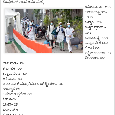
ತೆರವುಗೊಳಿಸಲಾದ
ಜನರ
ಸಂಖ್ಯೆ
-
ತಮಿಳುನಾಡು
೫೧೦
ಅಂತಾರಾಷ್ಟ್ರೀಯ
-
೨೮೧
-
ಅಸ್ಸಾಂ
೨೧೬
-
ಉತ್ತರ
ಪ್ರದೇಶ
೧೫೬
-
ಮಹಾರಾಷ್ಟ್ರ
೧೦೯
-
ಮಧ್ಯಪ್ರದೇಶ
೧೦೭
-
ಬಿಹಾರ
೮೬
-
ಪಶ್ಚಿಮ
ಬಂಗಾಳ
೭೩
-
ತೆಲಂಗಾಣ
೫೫
-
ಜಾರ್ಖಂಡ್
೪೬
-
ಕರ್ನಾಟಕ
೪೫
-
ಉತ್ತರಾಖಂಡ
೩೪
-
ಹರಿಯಾಣ
೨೨
-
ಅಂಡಮಾನ್
ಮತ್ತು
ನಿಕೋಬಾರ್
ದ್ವೀಪಗಳು
೨೧
-
ರಾಜಸ್ಥಾನ
೧೯
-
ಹಿಮಾಚಲ
ಪ್ರದೇಶ
೧೫
-
ಕೇರಳ
೧೫
-
ಒಡಿಶಾ
೧೫
-
ಪಂಜಾಬ್
೯
-
ಮೇಘಾಲಯ
೫