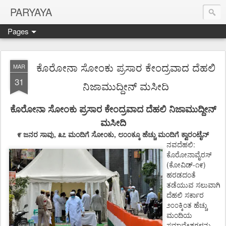
PARYAYA
Pages
ಕೊರೋನಾ ಸೋಂಕು ಪ್ರಸಾರ ಕೇಂದ್ರವಾದ ದೆಹಲಿ
MAR
31
ನಿಜಾಮುದ್ದೀನ್ ಮಸೀದಿ
ಕೊರೋನಾ
ಸೋಂಕು
ಪ್ರಸಾರ
ಕೇಂದ್ರವಾದ
ದೆಹಲಿ
ನಿಜಾಮುದ್ದೀನ್
ಮಸೀದಿ
,
,
೯
ಜನರ
ಸಾವು
೩೭
ಮಂದಿಗೆ
ಸೋಂಕು
೮೦೦ಕ್ಕೂ
ಹೆಚ್ಚು
ಮಂದಿಗೆ
ಕ್ವಾರಂಟೈನ್
:
ನವದೆಹಲಿ
ಕೊರೋನಾವೈರಸ್
(
-
)
ಕೋವಿಡ್
೧೯
ಹರಡದಂತೆ
ತಡೆಯುವ
ಸಲುವಾಗಿ
ದೆಹಲಿ
ಸರ್ಕಾರ
೨೦೦ಕ್ಕಿಂತ
ಹೆಚ್ಚು
ಮಂದಿಯ
ಸಮಾವೇಶಗಳನ್ನು