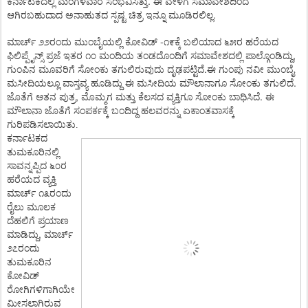
.
ಕರ್ನಾಟಕದಲ್ಲಿ
ಮಂಗಳವಾರ
ಸಂಭವಿಸಿತ್ತು
ಈ
ವೇಳೆಗೆ
ಸಮಾವೇಶದಿಂದ
.
ಆಗಿರಬಹುದಾದ
ಅನಾಹುತದ
ಸ್ಪಷ್ಟ
ಚಿತ್ರ
ಇನ್ನೂ
ಮೂಡಿರಲಿಲ್ಲ
-
ಮಾರ್ಚ್
೨೨ರಂದು
ಮುಂಬೈಯಲ್ಲಿ
ಕೋವಿಡ್
೧೯ಕ್ಕೆ
ಬಲಿಯಾದ
೬೫ರ
ಹರೆಯದ
,
ಫಿಲಿಪ್ಪೈನ್ಸ್
ಪ್ರಜೆ
ಇತರ
೧೦
ಮಂದಿಯ
ತಂಡದೊಂದಿಗೆ
ಸಮಾವೇಶದಲ್ಲಿ
ಪಾಲ್ಗೊಂಡಿದ್ದು
.
ಗುಂಪಿನ
ಮೂವರಿಗೆ
ಸೋಂಕು
ತಗುಲಿರುವುದು
ದೃಢಪಟ್ಟಿದೆ
ಈ
ಗುಂಪು
ನವೀ
ಮುಂಬೈ
.
ಮಸೀದಿಯಲ್ಲೂ
ವಾಸ್ತವ್ಯ
ಹೂಡಿದ್ದು
ಈ
ಮಸೀದಿಯ
ಮೌಲಾನಾಗೂ
ಸೋಂಕು
ತಗುಲಿದೆ
,
.
ಜೊತೆಗೆ
ಆತನ
ಪುತ್ರ
ಮೊಮ್ಮಗ
ಮತ್ತು
ಕೆಲಸದ
ವ್ಯಕ್ತಿಗೂ
ಸೋಂಕು
ಬಾಧಿಸಿದೆ
ಈ
ಮೌಲಾನಾ
ಜೊತೆಗೆ
ಸಂಪರ್ಕಕ್ಕೆ
ಬಂದಿದ್ದ
ಹಲವರನ್ನು
ಏಕಾಂತವಾಸಕ್ಕೆ
ಗುರಿಪಡಿಸಲಾಯಿತು.
ಕರ್ನಾಟಕದ
ತುಮಕೂರಿನಲ್ಲಿ
ಸಾವನ್ನಪ್ಪಿದ
೬೦ರ
ಹರೆಯದ
ವ್ಯಕ್ತಿ
ಮಾರ್ಚ್
೧೩ರಂದು
ರೈಲು
ಮೂಲಕ
ದೆಹಲಿಗೆ
ಪ್ರಯಾಣ
,
ಮಾಡಿದ್ದು
ಮಾರ್ಚ್
೨೭ರಂದು
ತುಮಕೂರಿನ
ಕೋವಿಡ್
ರೋಗಿಗಳಿಗಾಗಿಯೇ
ಮೀಸಲಾಗಿರುವ