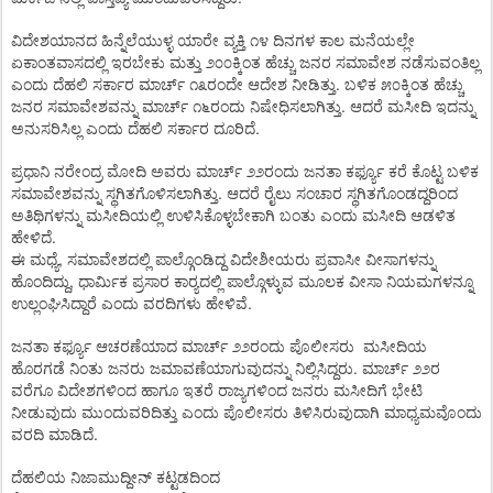
ವಿದೇಶಯಾನದ
ಹಿನ್ನೆಲೆಯುಳ್ಳ
ಯಾರೇ
ವ್ಯಕ್ತಿ
೧೪
ದಿನಗಳ
ಕಾಲ
ಮನೆಯಲ್ಲೇ
ಏಕಾಂತವಾಸದಲ್ಲಿ
ಇರಬೇಕು
ಮತ್ತು
೨೦೦ಕ್ಕಿಂತ
ಹೆಚ್ಚು
ಜನರ
ಸಮಾವೇಶ
ನಡೆಸುವಂತಿಲ್ಲ
.
ಎಂದು
ದೆಹಲಿ
ಸರ್ಕಾರ
ಮಾರ್ಚ್
೧೩ರಂದೇ
ಆದೇಶ
ನೀಡಿತ್ತು
ಬಳಿಕ
೫೦ಕ್ಕಿಂತ
ಹೆಚ್ಚು
.
ಜನರ
ಸಮಾವೇಶವನ್ನು
ಮಾರ್ಚ್
೧೬ರಂದು
ನಿಷೇಧಿಸಲಾಗಿತ್ತು
ಆದರೆ
ಮಸೀದಿ
ಇದನ್ನು
.
ಅನುಸರಿಸಿಲ್ಲ
ಎಂದು
ದೆಹಲಿ
ಸರ್ಕಾರ
ದೂರಿದೆ
ಪ್ರಧಾನಿ
ನರೇಂದ್ರ
ಮೋದಿ
ಅವರು
ಮಾರ್ಚ್
೨೨ರಂದು
ಜನತಾ
ಕರ್ಫ್ಯೂ
ಕರೆ
ಕೊಟ್ಟ
ಬಳಿಕ
.
ಸಮಾವೇಶವನ್ನು
ಸ್ಥಗಿತಗೊಳಿಸಲಾಗಿತ್ತು
ಆದರೆ
ರೈಲು
ಸಂಚಾರ
ಸ್ಥಗಿತಗೊಂಡದ್ದರಿಂದ
ಅತಿಥಿಗಳನ್ನು
ಮಸೀದಿಯಲ್ಲಿ
ಉಳಿಸಿಕೊಳ್ಳಬೇಕಾಗಿ
ಬಂತು
ಎಂದು
ಮಸೀದಿ
ಆಡಳಿತ
.
ಹೇಳಿದೆ
,
ಈ
ಮಧ್ಯೆ
ಸಮಾವೇಶದಲ್ಲಿ
ಪಾಲ್ಗೊಂಡಿದ್ದ
ವಿದೇಶೀಯರು
ಪ್ರವಾಸೀ
ವೀಸಾಗಳನ್ನು
,
ಹೊಂದಿದ್ದು
ಧಾರ್ಮಿಕ
ಪ್ರಸಾರ
ಕಾರ್‍ಯದಲ್ಲಿ
ಪಾಲ್ಗೊಳ್ಳುವ
ಮೂಲಕ
ವೀಸಾ
ನಿಯಮಗಳನ್ನೂ
.
ಉಲ್ಲಂಘಿಸಿದ್ದಾರೆ
ಎಂದು
ವರದಿಗಳು
ಹೇಳಿವೆ
ಜನತಾ
ಕರ್ಫ್ಯೂ
ಆಚರಣೆಯಾದ
ಮಾರ್ಚ್
೨೨ರಂದು
ಪೊಲೀಸರು
ಮಸೀದಿಯ
.
ಹೊರಗಡೆ
ನಿಂತು
ಜನರು
ಜಮಾವಣೆಯಾಗುವುದನ್ನು
ನಿಲ್ಲಿಸಿದ್ದರು
ಮಾರ್ಚ್
೨೨ರ
ವರೆಗೂ
ವಿದೇಶಗಳಿಂದ
ಹಾಗೂ
ಇತರೆ
ರಾಜ್ಯಗಳಿಂದ
ಜನರು
ಮಸೀದಿಗೆ
ಭೇಟಿ
ನೀಡುವುದು
ಮುಂದುವರಿದಿತ್ತು
ಎಂದು
ಪೊಲೀಸರು
ತಿಳಿಸಿರುವುದಾಗಿ
ಮಾಧ್ಯಮವೊಂದು
.
ವರದಿ
ಮಾಡಿದೆ
ದೆಹಲಿಯ
ನಿಜಾಮುದ್ದೀನ್
ಕಟ್ಟಡದಿಂದ