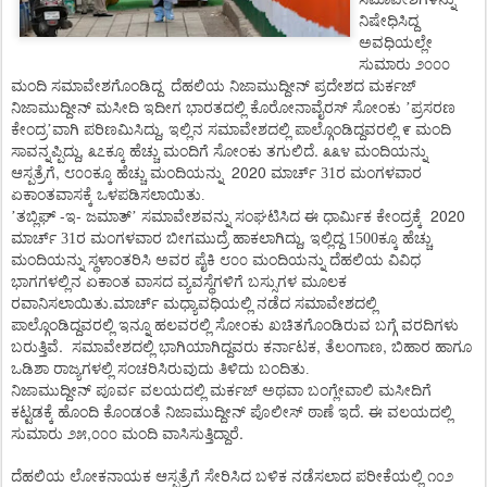
ನಿಷೇಧಿಸಿದ್ದ
ಅವಧಿಯಲ್ಲೇ
ಸುಮಾರು
೨೦೦೦
ಮಂದಿ
ಸಮಾವೇಶಗೊಂಡಿದ್ದ
ದೆಹಲಿಯ
ನಿಜಾಮುದ್ದೀನ್
ಪ್ರದೇಶದ
ಮರ್ಕಜ್
ನಿಜಾಮುದ್ದೀನ್
ಮಸೀದಿ
ಇದೀಗ
ಭಾರತದಲ್ಲಿ
ಕೊರೋನಾವೈರಸ್
ಸೋಂಕು
’
ಪ್ರಸರಣ
,
ಕೇಂದ್ರ
’
ವಾಗಿ
ಪರಿಣಮಿಸಿದ್ದು
ಇಲ್ಲಿನ
ಸಮಾವೇಶದಲ್ಲಿ
ಪಾಲ್ಗೊಂಡಿದ್ದವರಲ್ಲಿ
೯
ಮಂದಿ
,
.
ಸಾವನ್ನಪ್ಪಿದ್ದು
೩೭ಕ್ಕೂ
ಹೆಚ್ಚು
ಮಂದಿಗೆ
ಸೋಂಕು
ತಗುಲಿದೆ
೩೩೪
ಮಂದಿಯನ್ನು
,
2020
ಆಸ್ಪತ್ರೆಗೆ
೮೦೦ಕ್ಕೂ
ಹೆಚ್ಚು
ಮಂದಿಯನ್ನು
ಮಾರ್ಚ್ 31ರ ಮಂಗಳವಾರ
ಏಕಾಂತವಾಸಕ್ಕೆ
ಒಳಪಡಿಸಲಾಯಿತು.
-
-
2020
’
ತಬ್ಲಿಘ್
ಇ
ಜಮಾತ್
’
ಸಮಾವೇಶವನ್ನು
ಸಂಘಟಿಸಿದ
ಈ
ಧಾರ್ಮಿಕ
ಕೇಂದ್ರಕ್ಕೆ
,
ಮಾರ್ಚ್ 31ರ ಮಂಗಳವಾರ ಬೀಗಮುದ್ರೆ
ಹಾಕಲಾಗಿದ್ದು
ಇಲ್ಲಿದ್ದ
1500ಕ್ಕೂ
ಹೆಚ್ಚು
ಮಂದಿಯನ್ನು
ಸ್ಥಳಾಂತರಿಸಿ
ಅವರ
ಪೈಕಿ
೮೦೦
ಮಂದಿಯನ್ನು
ದೆಹಲಿಯ
ವಿವಿಧ
ಭಾಗಗಳಲ್ಲಿನ
ಏಕಾಂತ
ವಾಸದ
ವ್ಯವಸ್ಥೆಗಳಿಗೆ
ಬಸ್ಸುಗಳ
ಮೂಲಕ
.
ರವಾನಿಸಲಾಯಿತು
ಮಾರ್ಚ್
ಮಧ್ಯಾವಧಿಯಲ್ಲಿ
ನಡೆದ
ಸಮಾವೇಶದಲ್ಲಿ
ಪಾಲ್ಗೊಂಡಿದ್ದವರಲ್ಲಿ
ಇನ್ನೂ
ಹಲವರಲ್ಲಿ
ಸೋಂಕು
ಖಚಿತಗೊಂಡಿರುವ
ಬಗ್ಗೆ
ವರದಿಗಳು
.
,
,
ಬರುತ್ತಿವೆ
ಸಮಾವೇಶದಲ್ಲಿ
ಭಾಗಿಯಾಗಿದ್ದವರು
ಕರ್ನಾಟಕ
ತೆಲಂಗಾಣ
ಬಿಹಾರ
ಹಾಗೂ
ಒಡಿಶಾ
ರಾಜ್ಯಗಳಲ್ಲಿ
ಸಂಚರಿಸಿರುವುದು
ತಿಳಿದು
ಬಂದಿತು.
ನಿಜಾಮುದ್ದೀನ್
ಪೂರ್ವ
ವಲಯದಲ್ಲಿ
ಮರ್ಕಜ್
ಅಥವಾ
ಬಂಗ್ಲೇವಾಲಿ
ಮಸೀದಿಗೆ
.
ಕಟ್ಟಡಕ್ಕೆ
ಹೊಂದಿ
ಕೊಂಡಂತೆ
ನಿಜಾಮುದ್ದೀನ್
ಪೊಲೀಸ್
ಠಾಣೆ
ಇದೆ
ಈ
ವಲಯದಲ್ಲಿ
,
.
ಸುಮಾರು
೨೫
೦೦೦
ಮಂದಿ
ವಾಸಿಸುತ್ತಿದ್ದಾರೆ
ದೆಹಲಿಯ
ಲೋಕನಾಯಕ
ಆಸ್ಪತ್ರೆಗೆ
ಸೇರಿಸಿದ
ಬಳಿಕ
ನಡೆಸಲಾದ
ಪರೀಕೆಯಲ್ಲಿ
೧೦೨