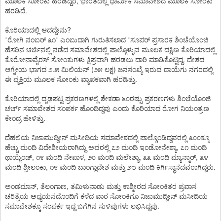
,
ಮೂಲಕ
ಸೋಂಕು
ಹರಡಿದ್ದರೆ
ಭಾರತದಲ್ಲಿ
ಧಾರ್ಮಿಕ
ಸಮಾವೇಶದ
ಮೂಲಕ
ಸೋಂಕು
.
ಹರಡಿದೆ
?
ಕೊರಿಯಾದಲ್ಲಿ
ಆದದ್ದೇನು
’
ರೋಗಿ
ನಂಬರ್
೩೧
’
ಎಂಬುದಾಗಿ
ಗುರುತಿಸಲಾದ
’
ಸೂಪರ್
ಪ್ರಸಾರಕ
ಶಿಂಚೆಯೊಂಜಿ
ಹೆಸರಿನ
ಚರ್ಚಿನಲ್ಲಿ
ನಡೆದ
ಸಮಾವೇಶದಲ್ಲಿ
ಪಾಲ್ಗೊಳ್ಳುವ
ಮೂಲಕ
ದಕ್ಷಿಣ
ಕೊರಿಯಾದಲ್ಲಿ
.
ಕೊರೋನಾವೈರಸ್
ಸೋಂಕುಗಳು
ಕ್ಷಿಪ್ರವಾಗಿ
ಹರಡಲು
ದಾರಿ
ಮಾಡಿಕೊಟ್ಟಿದ್ದ
ದೇಶದ
.
(
)
ಆಗ್ನೇಯ
ಭಾಗದ
೨
೫
ಮಿಲಿಯನ್
೨೫
ಲಕ್ಷ
ಜನಸಂಖ್ಯೆ
ಇರುವ
ದಾಯೆಗು
ನಗರದಲ್ಲಿ
.
ಈ
ವ್ಯಕ್ತಿಯ
ಮೂಲಕ
ಸೋಂಕು
ವ್ಯಾಪಕವಾಗಿ
ಹರಡಿತ್ತು
ಕೊರಿಯಾದಲ್ಲಿ
ದೃಢಪಟ್ಟ
ಪ್ರಕರಣಗಳಲ್ಲಿ
ಶೇಕಡಾ
೬೦ರಷ್ಟು
ಪ್ರಕರಣಗಳು
ಶಿಂಚೆಯೊಂಜಿ
ಚರ್ಚ್
ಸಮಾವೇಶದ
ಸಂಪರ್ಕ
ಹೊಂದಿದ್ದವು
ಎಂದು
ಕೊರಿಯಾದ
ರೋಗ
ನಿಯಂತ್ರಣ
.
ಕೇಂದ್ರ
ಹೇಳಿತ್ತು
ದೆಹಲಿಯ
ನಿಜಾಮುದ್ದೀನ್
ಮಸೀದಿಯ
ಸಮಾವೇಶದಲ್ಲಿ
ಪಾಲ್ಗೊಂಡಿದ್ದವರಲ್ಲಿ
೩೦೦ಕ್ಕೂ
,
ಹೆಚ್ಚು
ಮಂದಿ
ವಿದೇಶೀಯರಾಗಿದ್ದು
ಅವರಲ್ಲಿ
೭೨
ಮಂದಿ
ಇಂಡೋನೇಶ್ಯಾ
೭೧
ಮಂದಿ
,
,
,
,
ಥಾಯ್ಲೆಂಡ್
೧೯
ಮಂದಿ
ನೇಪಾಳ
೨೦
ಮಂದಿ
ಮಲೇಶ್ಯಾ
೩೩
ಮಂದಿ
ಮ್ಯಾನ್ಮಾರ್
೩೪
,
.
ಮಂದಿ
ಶ್ರೀಲಂಕಾ
೧೯
ಮಂದಿ
ಬಾಂಗ್ಲಾದೇಶ
ಮತ್ತು
೨೮
ಮಂದಿ
ಕಿರ್ಗಿಸ್ಥಾನದವರಾಗಿದ್ದರು
,
,
ಅಂಡಮಾನ್
ತೆಲಂಗಾಣ
ತಮಿಳುನಾಡು
ಮತ್ತು
ಕಾಶ್ಮೀರದ
ಸೋಂಕಿತರ
ಪ್ರವಾಸ
ಚರಿತ್ರೆಯ
ಅಧ್ಯಯನದೊಂದಿಗೆ
ಕಳೆದ
ವಾರ
ಸೋಂಕಿಗೂ
ನಿಜಾಮುದ್ದೀನ್
ಮಸೀದಿಯ
.
ಸಮಾವೇಶಕ್ಕೂ
ಸಂಪರ್ಕ
ಇದ್ದ
ಬಗೆಗಿನ
ಸುಳಿವುಗಳು
ಲಭಿಸಿದ್ದವು