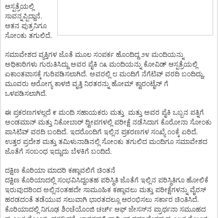
ಆಸ್ಪತ್ರೆಯಲ್ಲಿ
.
ಸಾವನ್ನಪ್ಪಿದ್ದಾನೆ
ಆತನ
ಪುತ್ರನಿಗೂ
.
ಸೋಂಕು
ತಗುಲಿದೆ
ಸಮಾವೇಶದ
ವ್ಯಕ್ತಿಗಳ
ಜೊತೆ
ಮೂಲ
ಸಂಪರ್ಕ
ಹೊಂದಿದ್ದ
೨೪
ಮಂದಿಯನ್ನು
ಅಧಿಕಾರಿಗಳು
ಗುರುತಿಸಿದ್ದು
ಅವರ
ಪೈಕಿ
೧೩
ಮಂದಿಯನ್ನು
ಕೋವಿಡ್
ಆಸ್ಪತ್ರೆಯಲ್ಲಿ
.
,
ಏಕಾಂತವಾಸಕ್ಕೆ
ಗುರಿಪಡಿಸಲಾಗಿದೆ
ಅವರಲ್ಲಿ
೮
ಮಂದಿಗೆ
ನೆಗೆಟಿವ್
ವರದಿ
ಬಂದಿದ್ದು
ಮೂವರು
ಆರೋಗ್ಯ
ಕಾಳಜಿ
ವೃತ್ತಿ
ನಿರತರನ್ನು
ಹೋಮ್
ಕ್ವಾರಂಟೈನ್
ಗೆ
.
ಒಳಪಡಿಸಲಾಗಿದೆ
ಈ
ಪ್ರಕರಣಗಳಲ್ಲದೆ
೯
ಮಂದಿ
ಸಹಾಯಕರು
ಮತ್ತು
ಮತ್ತು
ಅವರ
ಪೈಕಿ
ಒಬ್ಬನ
ಪತ್ನಿಗೆ
ಅಂಡಮಾನ್
ಮತ್ತು
ನಿಕೋಬಾರ್
ದ್ವೀಪಗಳಲ್ಲಿ
ಪರೀಕ್ಷೆ
ನಡೆಸಿದಾಗ
ಕೊರೋನಾ
ಸೋಂಕು
.
.
ಪಾಸಿಟಿವ್
ವರದಿ
ಬಂದಿದೆ
ಇದರೊಂದಿಗೆ
ಇಲ್ಲಿನ
ಪ್ರಕರಣಗಳ
ಸಂಖ್ಯೆ
೧೦ಕ್ಕೆ
ಏರಿದೆ
ಉತ್ತರ
ಪ್ರದೇಶ
ಮತ್ತು
ತಮಿಳುನಾಡಿನಲ್ಲಿ
ಸೋಂಕು
ತಗುಲಿದ
ಮಂದಿಗೂ
ಸಮಾವೇಶದ
.
ಜೊತೆಗೆ
ಸಂಬಂಧ
ಇದ್ದುದು
ಬೆಳಕಿಗೆ
ಬಂದಿದೆ
ದಕ್ಷಿಣ
ಕೊರಿಯಾ
ಮಾದರಿ
ಕಣ್ಗಾವಲಿಗೆ
ಚಿಂತನೆ
ದಕ್ಷಿಣ
ಕೊರಿಯಾದಲ್ಲಿ
ಸಂಭವಿಸಿದ್ದಂತಹ
ಪರಿಸ್ಥಿತಿ
ಜೊತೆಗೆ
ಇಲ್ಲಿನ
ಪರಿಸ್ಥಿತಿಗೂ
ಹೋಲಿಕೆ
ಇರುವುದರಿಂದ
ಅಲ್ಲಿನಂತಹದೇ
ಸಾಮೂಹಿಕ
ಕಣ್ಗಾವಲು
ಮತ್ತು
ಪರೀಕ್ಷೆಗಳನ್ನು
ವೈರಸ್
.
ಹರಡದಂತೆ
ತಡೆಯುವ
ಸಲುವಾಗಿ
ಭಾರತದಲ್ಲೂ
ಆರಂಭಿಸಲು
ಸರ್ಕಾರ
ಚಿಂತಿಸಿದೆ
ಕೊರಿಯಾದಲ್ಲಿ
ನಿಗೂಢ
ಶಿಂಚೆಯೊಂಜಿ
ಚರ್ಚ್
ಆಫ್
ಜೇಸಸ್‌ನ
ಪ್ರಾರ್ಥನಾ
ಸಮೂಹದ