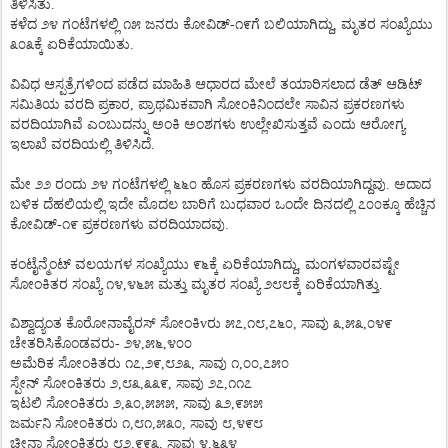
ತಿಳಿಸಿತು
.
ಕಳೆದ
೨೪
ಗಂಟೆಗಳಲ್ಲಿ
೧೫
ಜನರು
ಕೋವಿಡ್
-
೧೯ಗೆ
ಬಲಿಯಾಗಿದ್ದು
,
ಮೃತರ
ಸಂಖ್ಯೆಯು
೩೦೩ಕ್ಕೆ
ಏರಿಕೆಯಾಯಿತು
.
ವಿವಿಧ
ಆಸ್ಪತ್ರೆಗಳಿಂದ
ಪಡೆದ
ಮಾಹಿತಿ
ಆಧಾರದ
ಮೇಲೆ
ತಯಾರಿಸಲಾದ
ಡೆತ್
ಆಡಿಟ್
ಸಮಿತಿಯ
ವರದಿ
ಪ್ರಕಾರ
,
ಪ್ರಾಥಮಿಕವಾಗಿ
ಸೋಂಕಿನಿಂದಲೇ
ಸಾವಿನ
ಪ್ರಕರಣಗಳು
ವರದಿಯಾಗಿವೆ
ಎಂಬುದನ್ನು
ಅಂಕಿ
ಅಂಶಗಳು
ಉಲ್ಲೇಖಿಸುತ್ತವೆ
ಎಂದು
ಆರೋಗ್ಯ
ಇಲಾಖೆ
ವರದಿಯಲ್ಲಿ
ತಿಳಿಸಿದೆ
.
ಮೇ
೨೨
ರಂದು
೨೪
ಗಂಟೆಗಳಲ್ಲಿ
೬೬೦
ಹೊಸ
ಪ್ರಕರಣಗಳು
ವರದಿಯಾಗಿದ್ದವು
.
ಅದಾದ
ಬಳಿಕ
ದೆಹಲಿಯಲ್ಲಿ
ಇದೇ
ಮೊದಲ
ಬಾರಿಗೆ
ಬುಧವಾರ
ಒಂದೇ
ದಿನದಲ್ಲಿ
೭೦೦ಕ್ಕೂ
ಹೆಚ್ಚಿನ
ಕೋವಿಡ್
-
೧೯
ಪ್ರಕರಣಗಳು
ವರದಿಯಾದವು
.
ಕಂಟೈನ್ಮೆಂಟ್
ವಲಯಗಳ
ಸಂಖ್ಯೆಯು
೯೬ಕ್ಕೆ
ಏರಿಕೆಯಾಗಿದ್ದು
,
ಮಂಗಳವಾರವಷ್ಟೇ
ಸೋಂಕಿತರ
ಸಂಖ್ಯೆ
೧೪
,
೪೬೫
ಮತ್ತು
ಮೃತರ
ಸಂಖ್ಯೆ
೨೮೮ಕ್ಕೆ
ಏರಿಕೆಯಾಗಿತ್ತು
.
ವಿಶ್ವಾದ್ಯಂತ
ಕೊರೋನಾವೈರಸ್
ಸೋಂಕಿ
v
ರು
೫೭
,
೧೮
,
೭೬೦
,
ಸಾವು
೩
,
೫೩
,
೦೪೯
ಚೇತರಿಸಿಕೊಂಡವರು
-
೨೪
,
೫೬
,
೪೦೦
ಅಮೆರಿಕ
ಸೋಂಕಿತರು
೧೭
,
೨೯
,
೮೨೩
,
ಸಾವು
೧
,
೦೦
,
೭೫೦
ಸ್ಪೇನ್
ಸೋಂಕಿತರು
೨
,
೮೩
,
೩೩೯
,
ಸಾವು
೨೭
,
೧೧೭
ಇಟಲಿ
ಸೋಂಕಿತರು
೨
,
೩೦
,
೫೫೫
,
ಸಾವು
೩೨
,
೯೫೫
ಜರ್ಮನಿ
ಸೋಂಕಿತರು
೧
,
೮೧
,
೫೩೦
,
ಸಾವು
೮
,
೪೯೮
ಚೀನಾ
ಸೋಂಕಿತರು
೮೨
,
೯೯೩
,
ಸಾವು
೪
,
೬೩೪