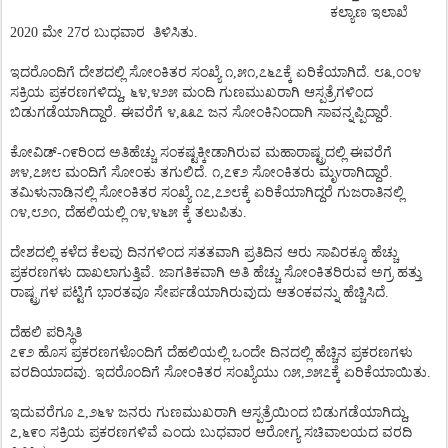
ಕಲ್ಯಾಣ
ಇಲಾಖೆ
2020
ಮೇ 27ರ ಬುಧವಾರ
ತಿಳಿಸಿತು
.
ಇದರೊಂದಿಗೆ
ದೇಶದಲ್ಲಿ
ಸೋಂಕಿತರ
ಸಂಖ್ಯೆ
೧
,
೫೧
,
೭೬೭ಕ್ಕೆ
ಏರಿಕೆಯಾಗಿದೆ
.
೮೩
,
೦೦೪
ಸಕ್ರಿಯ
ಪ್ರಕರಣಗಳಿದ್ದು
,
೬೪
,
೪೨೫
ಮಂದಿ
ಗುಣಮುಖರಾಗಿ
ಆಸ್ಪತ್ರೆಗಳಿಂದ
ಬಿಡುಗಡೆಯಾಗಿದ್ದಾರೆ
.
ಈವರೆಗೆ
೪
,
೩೩೭
ಜನ
ಸೋಂಕಿನಿಂದಾಗಿ
ಸಾವನ್ನಪ್ಪಿದ್ದಾರೆ
.
ಕೋವಿಡ್
-
೧೯ರಿಂದ
ಅತಿಹೆಚ್ಚು
ಸಂಕಷ್ಟಕ್ಕೀಡಾಗಿರುವ
ಮಹಾರಾಷ್ಟ್ರದಲ್ಲಿ
ಈವರೆಗೆ
೫೪
,
೭೫೮
ಮಂದಿಗೆ
ಸೋಂಕು
ತಗುಲಿದೆ
.
೧
,
೭೯೨
ಸೋಂಕಿತರು
ಮೃ
v
ರಾಗಿದ್ದಾರೆ
.
ತಮಿಳುನಾಡಿನಲ್ಲಿ
ಸೋಂಕಿತರ
ಸಂಖ್ಯೆ
೧೭
,
೭೨೮ಕ್ಕೆ
ಏರಿಕೆಯಾಗಿದ್ದರೆ
ಗುಜರಾತಿನಲ್ಲಿ
೧೪
,
೮೨೧
,
ದೆಹಲಿಯಲ್ಲಿ
೧೪
,
೪೬೫
ಕ್ಕೆ
ತಲುಪಿತು.
ದೇಶದಲ್ಲಿ
ಕಳೆದ
ಕೆಲವು
ದಿನಗಳಿಂದ
ಸತತವಾಗಿ
ಪ್ರತಿದಿನ
ಆರು
ಸಾವಿರಕ್ಕೂ
ಹೆಚ್ಚು
ಪ್ರಕರಣಗಳು
ದಾಖಲಾಗುತ್ತಿವೆ
.
ಜಾಗತಿಕವಾಗಿ
ಅತಿ
ಹೆಚ್ಚು
ಸೋಂಕಿತರಿರುವ
ಅಗ್ರ
ಹತ್ತು
ರಾಷ್ಟ್ರಗಳ
ಪಟ್ಟಿಗೆ
ಭಾರತವೂ
ಸೇರ್ಪಡೆಯಾಗಿರುವುದು
ಆತಂಕವನ್ನು
ಹೆಚ್ಚಿಸಿದೆ
.
ದೆಹಲಿ
ಪರಿಸ್ಥಿತಿ
೭೯೨
ಹೊಸ
ಪ್ರಕರಣಗಳೊಂದಿಗೆ
ದೆಹಲಿಯಲ್ಲಿ
ಒಂದೇ
ದಿನದಲ್ಲಿ
ಹೆಚ್ಚಿನ
ಪ್ರಕರಣಗಳು
ವರದಿಯಾದವು
.
ಇದರೊಂದಿಗೆ
ಸೋಂಕಿತರ
ಸಂಖ್ಯೆಯು
೧೫
,
೨೫೭ಕ್ಕೆ
ಏರಿಕೆಯಾಯಿತು
.
ಇದುವರೆಗೂ
೭
,
೨೬೪
ಜನರು
ಗುಣಮುಖರಾಗಿ
ಆಸ್ಪತ್ರೆಯಿಂದ
ಬಿಡುಗಡೆಯಾಗಿದ್ದು
,
೭
,
೬೯೦
ಸಕ್ರಿಯ
ಪ್ರಕರಣಗಳಿವೆ
ಎಂದು
ಬುಧವಾರ
ಆರೋಗ್ಯ
ಸಚಿವಾಲಯದ
ವರದಿ