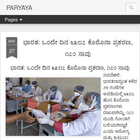
PARYAYA
Pages
ಭಾರತ: ಒಂದೇ ದಿನ ೬೩೮೭ ಕೊರೊನಾ ಪ್ರಕರಣ,
MAY
27
೧೭೦ ಸಾವು
ಭಾರತ: ಒಂದೇ
ದಿನ
೬೩೮೭
ಕೊರೊನಾ
ಪ್ರಕರಣ
,
೧೭೦
ಸಾವು
ನವದೆಹಲಿ
:
ಭಾರತದಾದ್ಯಂತ
ಕಳೆದ
೨೪
ಗಂಟೆಗಳ
ಅವಧಿಯಲ್ಲಿ
೬೩೮೭
ಹೊಸ
ಕೊರೊನಾ
ಪ್ರಕರಣಗಳು
ದಾಖಲಾಗಿದ್ದು
,
೧೭೦
ಮಂದಿ
ಸೋಂಕಿಗೆ
ಬಲಿಯಾಗಿದ್ದಾರೆ
ಎಂದು
ಆರೋಗ್ಯ
ಮತ್ತು
ಕುಟುಂಬ