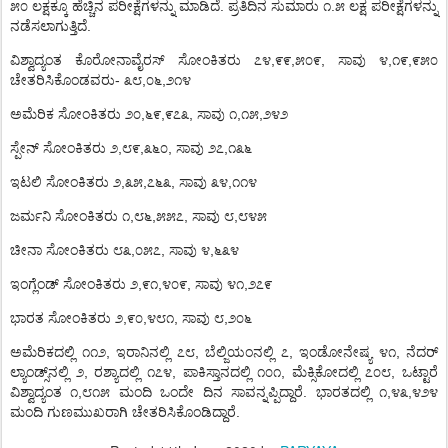
.
.
೫೦
ಲಕ್ಷಕ್ಕೂ
ಹೆಚ್ಚಿನ
ಪರೀಕ್ಷೆಗಳನ್ನು
ಮಾಡಿದೆ
ಪ್ರತಿದಿನ
ಸುಮಾರು
೧
೫
ಲಕ್ಷ
ಪರೀಕ್ಷೆಗಳನ್ನು
.
ನಡೆಸಲಾಗುತ್ತಿದೆ
,
,
,
,
,
ವಿಶ್ವಾದ್ಯಂತ
ಕೊರೋನಾವೈರಸ್
ಸೋಂಕಿತರು
೭೪
೯೯
೫೦೯
ಸಾವು
೪
೧೯
೯೫೦
-
,
,
ಚೇತರಿಸಿಕೊಂಡವರು
೩೮
೦೬
೨೧೪
,
,
,
,
,
ಅಮೆರಿಕ
ಸೋಂಕಿತರು
೨೦
೬೯
೯೭೩
ಸಾವು
೧
೧೫
೨೪೨
,
,
,
,
ಸ್ಪೇನ್
ಸೋಂಕಿತರು
೨
೮೯
೩೬೦
ಸಾವು
೨೭
೧೩೬
,
,
,
,
ಇಟಲಿ
ಸೋಂಕಿತರು
೨
೩೫
೭೬೩
ಸಾವು
೩೪
೧೧೪
,
,
,
,
ಜರ್ಮನಿ
ಸೋಂಕಿತರು
೧
೮೬
೫೫೭
ಸಾವು
೮
೮೪೫
,
,
,
ಚೀನಾ
ಸೋಂಕಿತರು
೮೩
೦೫೭
ಸಾವು
೪
೬೩೪
,
,
,
,
ಇಂಗ್ಲೆಂಡ್
ಸೋಂಕಿತರು
೨
೯೧
೪೦೯
ಸಾವು
೪೧
೨೭೯
,
,
,
,
ಭಾರತ
ಸೋಂಕಿತರು
೨
೯೦
೪೮೧
ಸಾವು
೮
೨೦೬
,
,
,
,
ಅಮೆರಿಕದಲ್ಲಿ
೧೧೨
ಇರಾನಿನಲ್ಲಿ
೭೮
ಬೆಲ್ಜಿಯಂನಲ್ಲಿ
೭
ಇಂಡೋನೇಷ್ಯ
೪೧
ನೆದರ್
,
,
,
,
ಲ್ಯಾಂಡ್ಸ್
ನಲ್ಲಿ
೨
ರಶ್ಯಾದಲ್ಲಿ
೧೭೪
ಪಾಕಿಸ್ತಾನದಲ್ಲಿ
೧೦೧
ಮೆಕ್ಸಿಕೋದಲ್ಲಿ
೭೦೮
ಒಟ್ಟಾರೆ
,
.
,
,
ವಿಶ್ವಾದ್ಯಂತ
೧
೮೧೫
ಮಂದಿ
ಒಂದೇ
ದಿನ
ಸಾವನ್ನಪ್ಪಿದ್ದಾರೆ
ಭಾರತದಲ್ಲಿ
೧
೪೩
೪೨೪
.
ಮಂದಿ
ಗುಣಮುಖರಾಗಿ
ಚೇತರಿಸಿಕೊಂಡಿದ್ದಾರೆ