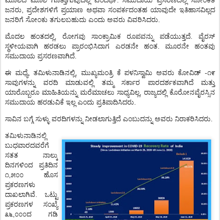
.
ಮೂಲದ
ಮೂಲ
ಗೊತ್ತಾಗುವುದಿಲ್ಲ
ಎಂದರ್ಥ
ಸಮುದಾಯ
ಪ್ರಸರಣದಲ್ಲಿ
ಸೋಂಕಿತ
,
ಜನರು
ಪ್ರದೇಶಗಳಿಗೆ
ಪ್ರಯಾಣ
ಅಥವಾ
ಸಂಪರ್ಕದಂತಹ
ಯಾವುದೇ
ಇತಿಹಾಸವಿಲ್ಲದ
.
ಜನರಿಗೆ
ಸೋಂಕು
ತಗುಲಬಹುದು
ಎಂದು
ಅವರು
ವಿವರಿಸಿದರು
,
.
ಮೊದಲ
ಹಂತದಲ್ಲಿ
ರೋಗವು
ಸಾಂಕ್ರಾಮಿಕ
ರೂಪವನ್ನು
ಪಡೆಯುತ್ತದೆ
ವೈರಸ್
.
ಸ್ಥಳೀಯವಾಗಿ
ಹರಡಲು
ಪ್ರಾರಂಭಿಸಿದಾಗ
ಎರಡನೇ
ಹಂತ
ಮೂರನೇ
ಹಂತವು
.
ಸಮುದಾಯ
ಪ್ರಸರಣವಾಗಿದೆ
,
,
-
ಈ
ಮಧ್ಯೆ
ತಮಿಳುನಾಡಿನಲ್ಲಿ
ಮುಖ್ಯಮಂತ್ರಿ
ಕೆ
ಪಳನಿಸ್ವಾಮಿ
ಅವರು
ಕೋವಿಡ್
೧೯
ಸಾವುಗಳನ್ನು
ವರದಿ
ಮಾಡುವಲ್ಲಿ
ತಮ್ಮ
ಸರ್ಕಾರ
ಪಾರದರ್ಶಕವಾಗಿದೆ
ಮತ್ತು
,
ಯಾರೊಬ್ಬರೂ
ಮಾಹಿತಿಯನ್ನು
ಮರೆಮಾಚಲು
ಸಾಧ್ಯವಿಲ್ಲ
ರಾಜ್ಯದಲ್ಲಿ
ಕೊರೋನವೈರಸ್ಸಿನ
.
ಸಮುದಾಯ
ಹರಡುವಿಕೆ
ಇಲ್ಲ
ಎಂದು
ಪ್ರತಿಪಾದಿಸಿದರು
.
ಸಾವಿನ
ಬಗ್ಗೆ
ಸುಳ್ಳು
ವರದಿಗಳನ್ನು
ನೀಡಲಾಗುತ್ತಿದೆ
ಎಂಬುದನ್ನು
ಅವರು
ನಿರಾಕರಿಸಿದರು
ತಮಿಳುನಾಡಿನಲ್ಲಿ
ಬುಧವಾರದವರೆಗೆ
ಸತತ
ನಾಲ್ಕು
ದಿನಗಳಿಂದ
ಪ್ರತಿದಿನ
,
೧
೫೦೦
ಹೊಸ
ಪ್ರಕರಣಗಳು
.
ದಾಖಲಾಗಿವೆ
ಒಟ್ಟು
ಪ್ರಕರಣಗಳ
ಸಂಖ್ಯೆ
,
೩೬
೦೦೦ದ
ಗಡಿ