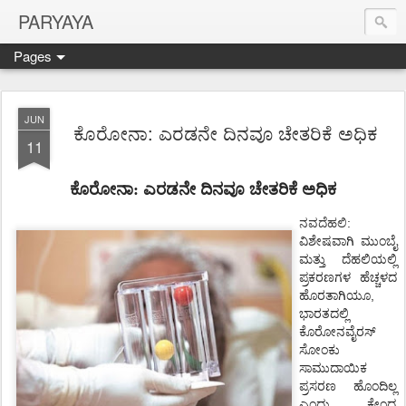
PARYAYA
Pages
JUN
ಕೊರೋನಾ: ಎರಡನೇ ದಿನವೂ ಚೇತರಿಕೆ ಅಧಿಕ
11
ಕೊರೋನಾ: ಎರಡನೇ ದಿನವೂ ಚೇತರಿಕೆ ಅಧಿಕ
ನವದೆಹಲಿ
:
ವಿಶೇಷವಾಗಿ
ಮುಂಬೈ
ಮತ್ತು
ದೆಹಲಿಯಲ್ಲಿ
ಪ್ರಕರಣಗಳ
ಹೆಚ್ಚಳದ
,
ಹೊರತಾಗಿಯೂ
ಭಾರತದಲ್ಲಿ
ಕೊರೋನವೈರಸ್
ಸೋಂಕು
ಸಾಮುದಾಯಿಕ
ಪ್ರಸರಣ
ಹೊಂದಿಲ್ಲ
ಎಂದು
ಕೇಂದ್ರ