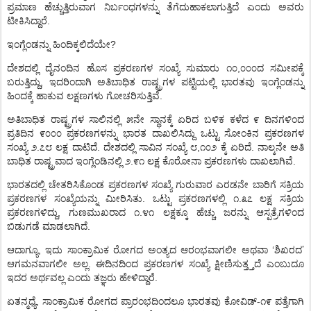
ಪ್ರಮಾಣ
ಹೆಚ್ಚುತ್ತಿರುವಾಗ
ನಿರ್ಬಂಧಗಳನ್ನು
ತೆಗೆದುಹಾಕಲಾಗುತ್ತಿದೆ
ಎಂದು
ಅವರು
.
ಟೀಕಿಸಿದ್ದಾರೆ
?
ಇಂಗ್ಲೆಂಡನ್ನು
ಹಿಂದಿಕ್ಕಲಿದೆಯೇ
,
ದೇಶದಲ್ಲಿ
ದೈನಂದಿನ
ಹೊಸ
ಪ್ರಕರಣಗಳ
ಸಂಖ್ಯೆ
ಸುಮಾರು
೧೦
೦೦೦ದ
ಸಮೀಪಕ್ಕೆ
,
ಬರುತ್ತಿದ್ದು
ಇದರಿಂದಾಗಿ
ಅತಿಬಾಧಿತ
ರಾಷ್ಟ್ರಗಳ
ಪಟ್ಟಿಯಲ್ಲಿ
ಭಾರತವು
ಇಂಗ್ಲೆಂಡನ್ನು
.
ಹಿಂದಕ್ಕೆ
ಹಾಕುವ
ಲಕ್ಷಣಗಳು
ಗೋಚರಿಸುತ್ತಿವೆ
ಅತಿಬಾಧಿತ
ರಾಷ್ಟ್ರಗಳ
ಸಾಲಿನಲ್ಲಿ
೫ನೇ
ಸ್ಥಾನಕ್ಕೆ
ಏರಿದ
ಬಳಿಕ
ಕಳೆದ
೯
ದಿನಗಳಿಂದ
ಪ್ರತಿದಿನ
೯೦೦೦
ಪ್ರಕರಣಗಳನ್ನು
ಭಾರತ
ದಾಖಲಿಸಿದ್ದು
ಒಟ್ಟು
ಸೋಂಕಿನ
ಪ್ರಕರಣಗಳ
.
.
,
.
ಸಂಖ್ಯೆ
೨
೭೮
ಲಕ್ಷ
ದಾಟಿದೆ
ದೇಶದಲ್ಲಿ
ಸಾವಿನ
ಸಂಖ್ಯೆ
೮
೧೦೨
ಕ್ಕೆ
ಏರಿದೆ
ನಾಲ್ಕನೇ
ಅತಿ
.
.
ಬಾಧಿತ
ರಾಷ್ಟ್ರವಾದ
ಇಂಗ್ಲೆಂಡಿನಲ್ಲಿ
೨
೯೧
ಲಕ್ಷ
ಕೊರೋನಾ
ಪ್ರಕರಣಗಳು
ದಾಖಲಾಗಿವೆ
ಭಾರತದಲ್ಲಿ
ಚೇತರಿಸಿಕೊಂಡ
ಪ್ರಕರಣಗಳ
ಸಂಖ್ಯೆ
ಗುರುವಾರ
ಎರಡನೇ
ಬಾರಿಗೆ
ಸಕ್ರಿಯ
.
.
ಪ್ರಕರಣಗಳ
ಸಂಖ್ಯೆಯನ್ನು
ಮೀರಿಸಿತು
ಒಟ್ಟು
ಪ್ರಕರಣಗಳಲ್ಲಿ
೧
೩೭
ಲಕ್ಷ
ಸಕ್ರಿಯ
,
.
ಪ್ರಕರಣಗಳಿದ್ದು
ಗುಣಮುಖರಾದ
೧
೪೧
ಲಕ್ಷಕ್ಕೂ
ಹೆಚ್ಚು
ಜರನ್ನು
ಆಸ್ಪತ್ರೆಗಳಿಂದ
.
ಬಿಡುಗಡೆ
ಮಾಡಲಾಗಿದೆ
’
,
‘
ಆದಾಗ್ಯೂ
ಇದು
ಸಾಂಕ್ರಾಮಿಕ
ರೋಗದ
ಅಂತ್ಯದ
ಆರಂಭವಾಗಲೀ
ಅಥವಾ
ಶಿಖರದ
.
ಆಗಮನವಾಗಲೀ
ಅಲ್ಲ
ಈದಿನದಿಂದ
ಪ್ರಕರಣಗಳ
ಸಂಖ್ಯೆ
ಕ್ಷೀಣಿಸುತ್ತ್ತದೆ
ಎಂಬುದೂ
.
ಇದರ
ಅರ್ಥವಲ್ಲ
ಎಂದು
ತಜ್ಞರು
ಹೇಳಿದ್ದಾರೆ
,
-
ಏತನ್ಮಧ್ಯೆ
ಸಾಂಕ್ರಾಮಿಕ
ರೋಗದ
ಪ್ರಾರಂಭದಿಂದಲೂ
ಭಾರತವು
ಕೋವಿಡ್
೧೯
ಪತ್ತೆಗಾಗಿ