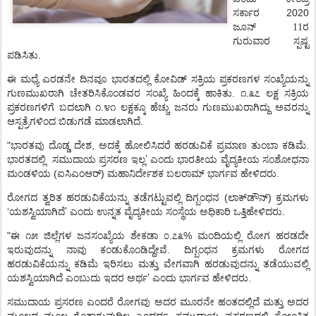
2020
ಸರ್ಕಾರ
ಜೂನ್ 11ರ
ಗುರುವಾರ
ಸ್ಪಷ್ಟ
.
ಪಡಿಸಿತು
ಈ
ಮಧ್ಯೆ
ಎರಡನೇ
ದಿನವೂ
ಭಾರತದಲ್ಲಿ
ಕೋವಿಡ್
ಸಕ್ರಿಯ
ಪ್ರಕರಣಗಳ
ಸಂಖ್ಯೆಯನ್ನು
.
.
ಗುಣಮುಖರಾಗಿ
ಚೇತರಿಸಿಕೊಂಡವರ
ಸಂಖ್ಯೆ
ಹಿಂದಕ್ಕೆ
ಹಾಕಿತು
೧
೩೭
ಲಕ್ಷ
ಸಕ್ರಿಯ
.
ಪ್ರಕರಣಗಳಿಗೆ
ಬದಲಾಗಿ
೧
೪೧
ಲಕ್ಷಕ್ಕೂ
ಹೆಚ್ಚು
ಜನರು
ಗುಣಮುಖರಾಗಿದ್ದು
ಅವರನ್ನು
.
ಆಸ್ಪತ್ರೆಗಳಿಂದ
ಬಿಡುಗಡೆ
ಮಾಡಲಾಗಿದೆ
"
,
.
ಭಾರತವು
ದೊಡ್ಡ
ದೇಶ
ಅದಕ್ಕೆ
ಹೋಲಿಸಿದರೆ
ಹರಡುವಿಕೆ
ಪ್ರಮಾಣ
ತುಂಬಾ
ಕಡಿಮೆ
’
ಭಾರತದಲ್ಲಿ
ಸಮುದಾಯ
ಪ್ರಸರಣ
ಇಲ್ಲ
ಎಂದು
ಭಾರತೀಯ
ವೈದ್ಯಕೀಯ
ಸಂಶೋಧನಾ
(
)
.
ಮಂಡಳಿಯ
ಐಸಿಎಂಆರ್
ಮಹಾನಿರ್ದೇಶಕ
ಬಲರಾಮ್
ಭಾರ್ಗವ
ಹೇಳಿದರು
(
)
ರೋಗದ
ತ್ವರಿತ
ಹರಡುವಿಕೆಯನ್ನು
ತಡೆಗಟ್ಟುವಲ್ಲಿ
ದಿಗ್ಬಂಧನ
ಲಾಕ್
ಡೌನ್
ಕ್ರಮಗಳು
’
‘
.
ಯಶಸ್ವಿಯಾಗಿದೆ
ಎಂದು
ಉನ್ನತ
ವೈದ್ಯಕೀಯ
ಸಂಸ್ಥೆಯ
ಅಧಿಕಾರಿ
ಒತ್ತಿಹೇಳಿದರು
"
.
%
ಈ
೧೫
ಜಿಲ್ಲೆಗಳ
ಜನಸಂಖ್ಯೆಯ
ಶೇಕಡಾ
೦
೭೩
ಮಂದಿಯಲ್ಲಿ
ರೋಗ
ಹರಡದೇ
.
ಇರುವುದನ್ನು
ನಾವು
ಕಂಡುಕೊಂಡಿದ್ದೇವೆ
ದಿಗ್ಬಂಧನ
ಕ್ರಮಗಳು
ರೋಗದ
ಹರಡುವಿಕೆಯನ್ನು
ಕಡಿಮೆ
ಇರಿಸಲು
ಮತ್ತು
ವೇಗವಾಗಿ
ಹರಡುವುದನ್ನು
ತಡೆಯುವಲ್ಲಿ
’
.
ಯಶಸ್ವಿಯಾಗಿದೆ
ಎಂಬುದು
ಇದರ
ಅರ್ಥ
ಎಂದು
ಭಾರ್ಗವ
ಹೇಳಿದರು
ಸಮುದಾಯ
ಪ್ರಸರಣ
ಎಂದರೆ
ರೋಗವು
ಅದರ
ಮೂರನೇ
ಹಂತದಲ್ಲಿದೆ
ಮತ್ತು
ಅದರ