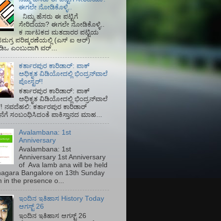
ಈಗಲೇ ನೋಡಿಕೊಳ್ಳಿ..
ನಿಮ್ಮ ಹೆಸರು ಈ ಪಟ್ಟಿಗೆ
ಸೇರಿದೆಯಾ? ಈಗಲೇ ನೋಡಿಕೊಳ್ಳಿ..
ಕ ರ್ನಾಟಕದ ಮತದಾರರ ಪಟ್ಟಿಯ
ಮಗ್ರ ಪರಿಷ್ಕರಣೆಯಲ್ಲಿ (ಎಸ್‌ ಐ ಆರ್)‌
ಡಿಒ ಎಂಬುದಾಗಿ ವರ್...
ಕರ್ತಾರಪುರ ಕಾರಿಡಾರ್: ಪಾಕ್
ಅಧಿಕೃತ ವಿಡಿಯೋದಲ್ಲಿ ಭಿಂದ್ರನ್‌ವಾಲೆ
ಪೋಸ್ಟರ್!
ಕರ್ತಾರಪುರ ಕಾರಿಡಾರ್: ಪಾಕ್
ಅಧಿಕೃತ ವಿಡಿಯೋದಲ್ಲಿ ಭಿಂದ್ರನ್‌ವಾಲೆ
! ನವದೆಹಲಿ: ಕರ್ತಾರಪುರ ಕಾರಿಡಾರ್
ೆಗೆ ಸಂಬಂಧಿಸಿದಂತೆ ಪಾಕಿಸ್ತಾನದ ಮಾಹ...
Avalambana: 1st
Anniversary
Avalambana: 1st
Anniversary 1st Anniversary
of Ava lamb ana will be held
inagara Bangalore on 13th Sunday
 in the presence o...
ಇಂದಿನ ಇತಿಹಾಸ History Today
ಆಗಸ್ಟ್ 26
ಇಂದಿನ ಇತಿಹಾಸ ಆಗಸ್ಟ್ 26