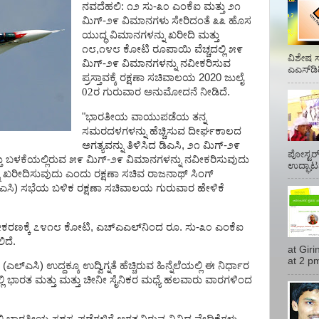
ನವದೆಹಲಿ:
೧೨
ಸು
-
೩೦
ಎಂಕೆಐ
ಮತ್ತು
೨೧
ಮಿಗ್
-
೨೯
ವಿಮಾನಗಳು
ಸೇರಿದಂತೆ
೩೩
ಹೊಸ
ಯುದ್ಧ
ವಿಮಾನಗಳನ್ನು
ಖರೀದಿ
ಮತ್ತು
೧೮
,
೧೪೮
ಕೋಟಿ
ರೂಪಾಯಿ
ವೆಚ್ಚದಲ್ಲಿ
೫೯
ವಿಶೇಷ ಸ
ಮಿಗ್
-
೨೯
ವಿಮಾನಗಳನ್ನು
ನವೀಕರಿಸುವ
ಎಎಸ್‌ಡಿ
ಪ್ರಸ್ತಾವಕ್ಕೆ
ರಕ್ಷಣಾ
ಸಚಿವಾಲಯ
2020
ಜುಲೈ
02ರ ಗುರುವಾರ
ಅನುಮೋದನೆ
ನೀಡಿದೆ
.
"
ಭಾರತೀಯ
ವಾಯುಪಡೆಯ
ತನ್ನ
ಸಮರದಳಗಳನ್ನು
ಹೆಚ್ಚಿಸುವ
ದೀರ್ಘಕಾಲದ
ಅಗತ್ಯವನ್ನು
ತಿಳಿಸಿದ
ಡಿಎಸಿ
,
೨೧
ಮಿಗ್
-
೨೯
ಪೋಸ್ಟರ್
ು
ಬಳಕೆಯಲ್ಲಿರುವ
೫೯
ಮಿಗ್
-
೨೯
ವಿಮಾನಗಳನ್ನು
ನವೀಕರಿಸುವುದು
ಉದ್ಘಾಟನ
ಖರೀದಿಸುವುದು
ಎಂದು
ರಕ್ಷಣಾ
ಸಚಿವ
ರಾಜನಾಥ್
ಸಿಂಗ್
ಿಎಸಿ
)
ಸಭೆಯ
ಬಳಿಕ
ರಕ್ಷಣಾ
ಸಚಿವಾಲಯ
ಗುರುವಾರ
ಹೇಳಿಕೆ
ಕರಣಕ್ಕೆ
೭೪೧೮
ಕೋಟಿ
,
ಎಚ್‌ಎಎಲ್‌ನಿಂದ
ರೂ
.
ಸು
-
೩೦
ಎಂಕೆಐ
ಲಿದೆ
.
at Gir
at 2 pm
(
ಎಲ್‌ಎಸಿ
)
ಉದ್ದಕ್ಕೂ
ಉದ್ವಿಗ್ನತೆ
ಹೆಚ್ಚಿರುವ
ಹಿನ್ನೆಲೆಯಲ್ಲಿ
ಈ
ನಿರ್ಧಾರ
ಿ
ಭಾರತ
ಮತ್ತು
ಮತ್ತು
ಚೀನೀ
ಸೈನಿಕರ
ಮಧ್ಯೆ
ಹಲವಾರು
ವಾರಗಳಿಂದ