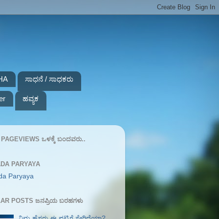
HA
ಸಾಧನೆ / ಸಾಧಕರು
er
ಹವ್ಯಕ
PAGEVIEWS ಒಳಕ್ಕೆ ಬಂದವರು..
DA PARYAYA
da Paryaya
AR POSTS ಜನಪ್ರಿಯ ಬರಹಗಳು
ನಿಮ್ಮ ಹೆಸರು ಈ ಪಟ್ಟಿಗೆ ಸೇರಿದೆಯಾ?