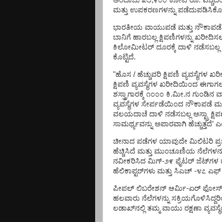
ಅಂದಾಜು
೩೮
,
೯೦೦
ಕೋಟಿ
ರೂ
.
ವೆಚ್ಚದಲ್
ಮತ್ತು
ಉಪಕರಣಗಳನ್ನು
ಪಡೆದುಪಡಿಸಿಕೊಳ
ಭಾರತೀಯ
ವಾಯುಪಡೆ
ಮತ್ತು
ನೌಕಾಪಡೆ
ಬಾನಿಗೆ
ಹಾರಬಲ್ಲ
ಕ್ಷಿಪಣಿಗಳನ್ನು
ಖರೀದಿಸ
ಕಿಲೋಮೀಟರ್
ದೂರಕ್ಕೆ
ದಾಳಿ
ನಡೆಸಬಲ್ಲ
ಕೊಟ್ಟಿದೆ
.
"
ಹೊಸ
/
ಹೆಚ್ಚುವರಿ
ಕ್ಷಿಪಣಿ
ವ್ಯವಸ್ಥೆಗಳ
ಖರ
ಕ್ಷಿಪಣಿ
ವ್ಯವಸ್ಥೆಗಳ
ಖರೀದಿಯಿಂದ
ಈಗಾಗ
ಶಸ್ತ್ರಾಗಾರಕ್ಕೆ
೧೦೦೦
ಕಿ
.
ಮೀ
.
ನ
ಗುಂಡಿನ
ವ್
ವ್ಯವಸ್ಥೆಗಳ
ಸೇರ್ಪಡೆಯಿಂದ
ನೌಕಾಪಡೆ
ಮತ
ವಲಯದಾಚೆ
ದಾಳಿ
ನಡೆಸಬಲ್ಲ
ಅಸ್ಟ್ರಾ
ಕ್ಷ
ಸಾಮರ್ಥ್ಯವನ್ನು
ಅಪಾರವಾಗಿ
ಹೆಚ್ಚುತ್ತದೆ
’
ಎ
ಚೀನಾದ
ಪಡೆಗಳ
ಯಾವುದೇ
ಮಿಲಿಟರಿ
ಪ
ಹೆಚ್ಚಿಸಿದೆ
ಮತ್ತು
ಮುಂಚೂಣಿಯ
ನೆಲೆಗಳನ್
ನವೀಕರಿಸಿದ
ಮಿಗ್
-
೨೯
ಫೈಟರ್
ಜೆಟ್‌ಗಳ
ಹೆಲಿಕಾಪ್ಟರ್‌ಗಳು
ಮತ್ತು
ಸಿಎಚ್
-
೪೭
ಎಫ್
ಪೀಪಲ್
ಲಿಬರೇಶನ್
ಆರ್ಮಿ
-
ಏರ್
ಫೋರ್
ಹಲವಾರು
ನೆಲೆಗಳನ್ನು
ಸಕ್ರಿಯಗೊಳಿಸಿದ್ದರ
ಲಡಾಖ್‌ನಲ್ಲಿ
ತಮ್ಮ
ವಾಯು
ರಕ್ಷಣಾ
ವ್ಯವಸ್